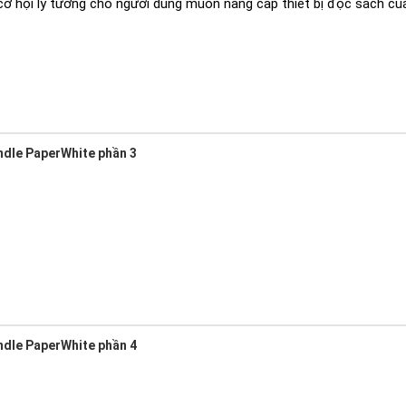
 cơ hội lý tưởng cho người dùng muốn nâng cấp thiết bị đọc sách củ
ndle PaperWhite phần 3
ndle PaperWhite phần 4