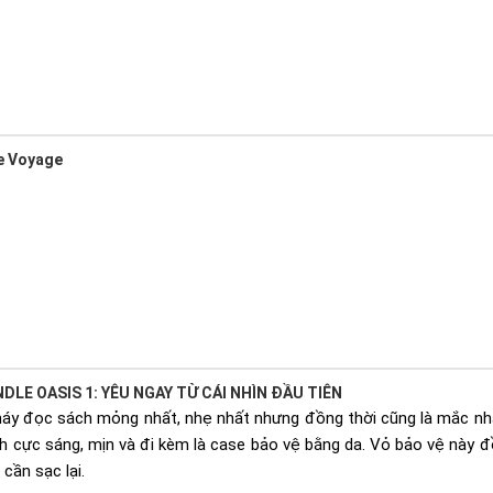
le Voyage
DLE OASIS 1: YÊU NGAY TỪ CÁI NHÌN ĐẦU TIÊN
 máy đọc sách mỏng nhất, nhẹ nhất nhưng đồng thời cũng là mắc nh
h cực sáng, mịn và đi kèm là case bảo vệ bằng da. Vỏ bảo vệ này đồ
cần sạc lại.​