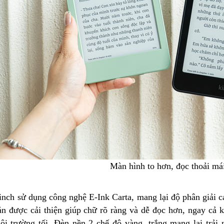
Màn hình to hơn, đọc thoải má
nch sử dụng công nghệ E-Ink Carta, mang lại độ phân giải ca
ản được cải thiện giúp chữ rõ ràng và dễ đọc hơn, ngay cả 
ôi trường tối. Đèn nền 2 chế độ vàng, trắng mang lại trải