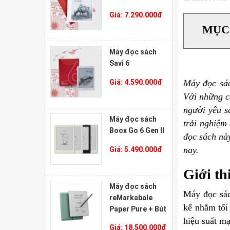
Giá:
7.290.000
đ
MỤC
Máy đọc sách
Savi 6
Giá:
4.590.000
đ
Máy đọc s
Với những cả
người yêu s
Máy đọc sách
trải nghiệm
Boox Go 6 Gen II
đọc sách này
nay.
Giá:
5.490.000
đ
Giới th
Máy đọc sách
Máy đọc sá
reMarkabale
kể nhằm tối
Paper Pure + Bút
hiệu suất m
Marker Plus +
Giá:
18.500.000
đ