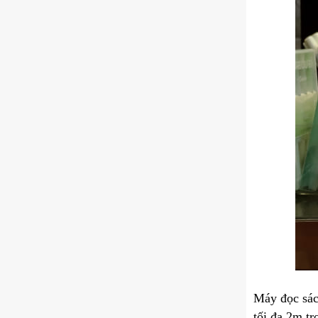
Máy đọc sác
tối đa 2m t