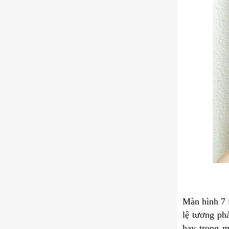
Màn hình 7 i
lệ tương ph
hay trong m