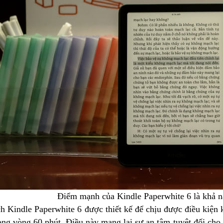
Điểm mạnh của Kindle Paperwhite 6 là khả n
h Kindle Paperwhite 6 được thiết kế để chịu được điều kiện 
rong vòng 60 phút. Điều này mang lại sự an tâm tuyệt đối ch