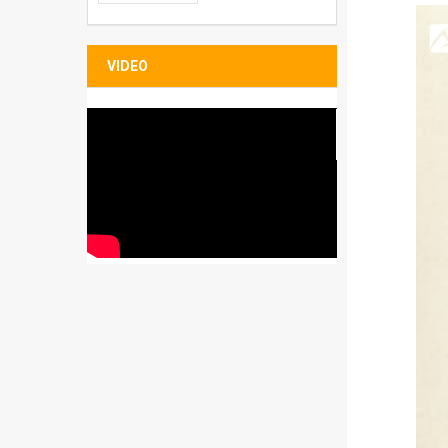
Bao đựng Sleeve
Folio
VIDEO