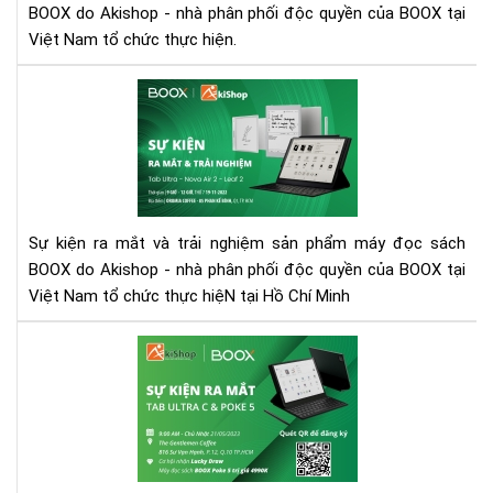
SẢ
BOOX do Akishop - nhà phân phối độc quyền của BOOX tại
PH
Việt Nam tổ chức thực hiện.
MÁ
ĐỌ
SỰ
SÁ
KIỆ
BO
RA
NO
MẮ
AIR
VÀ
2,
TRẢ
LEA
NG
Sự kiện ra mắt và trải nghiệm sản phẩm máy đọc sách
2
SẢ
BOOX do Akishop - nhà phân phối độc quyền của BOOX tại
VÀ
PH
TA
Việt Nam tổ chức thực hiệN tại Hồ Chí Minh
MÁ
UL
ĐỌ
SỰ
SÁ
KIỆ
BO
RA
NO
MẮ
AIR
VÀ
2,
TRẢ
LEA
NG