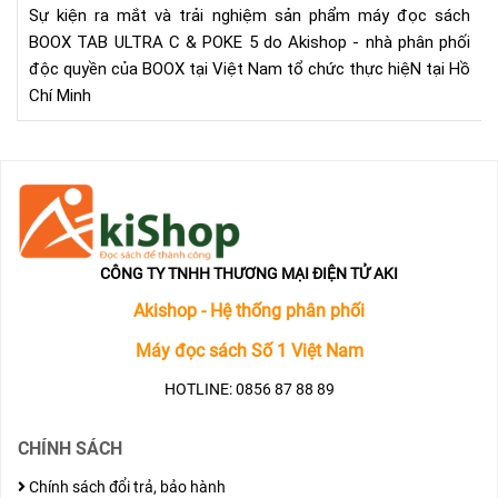
2
Sự kiện ra mắt và trải nghiệm sản phẩm máy đọc sách
SẢ
VÀ
BOOX TAB ULTRA C & POKE 5 do Akishop - nhà phân phối
PH
TA
độc quyền của BOOX tại Việt Nam tổ chức thực hiệN tại Hồ
MÁ
UL
Chí Minh
ĐỌ
TẠI
SÁ
HỒ
BO
CHÍ
TA
MI
UL
C
&
PO
CÔNG TY TNHH THƯƠNG MẠI ĐIỆN TỬ AKI
5
Akishop - Hệ thống phân phối
TẠI
HỒ
Máy đọc sách Số 1 Việt Nam
CHÍ
HOTLINE: 0856 87 88 89
MI
CHÍNH SÁCH
Chính sách đổi trả, bảo hành