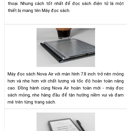
thoại. Nhưng cách tốt nhất để đọc sách điện tử là một
NH
thiết bị mang tên Máy đọc sách.
HƠ
TH
NỮ
Trê
tay
Bo
No
Air:
má
đọ
Máy đọc sách Nova Air với màn hình 7.8 inch trở nên mỏng
sác
hơn và nhẹ hơn với chất lượng và tốc độ hoàn toàn nâng
kiê
cao. Đồng hành cùng Nova Air hoàn toàn mới - máy đọc
sổ
sách mỏng, nhẹ hàng đầu để tận hưởng niềm vui và đam
tay
điệ
mê trên từng trang sách.
tử
Má
Đọ
Sác