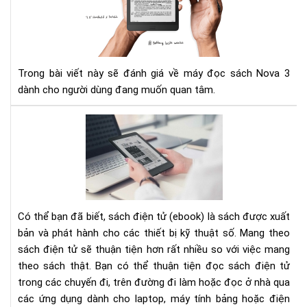
đọ
sác
Ony
Bo
No
Trong bài viết này sẽ đánh giá về máy đọc sách Nova 3
3
dành cho người dùng đang muốn quan tâm.
TH
BỊ
ĐỌ
SÁ
TỐ
NH
CH
Có thể bạn đã biết, sách điện tử (ebook) là sách được xuất
ĐỊ
bản và phát hành cho các thiết bị kỹ thuật số. Mang theo
DẠ
sách điện tử sẽ thuận tiện hơn rất nhiều so với việc mang
EPU
theo sách thật. Bạn có thể thuận tiện đọc sách điện tử
MOB
trong các chuyến đi, trên đường đi làm hoặc đọc ở nhà qua
AZ
các ứng dụng dành cho laptop, máy tính bảng hoặc điện
VÀ