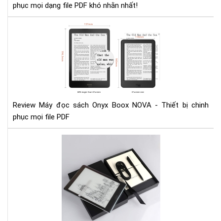
phục mọi dạng file PDF khó nhằn nhất!
Rev
Má
đọ
sác
Ony
Bo
NO
-
Review Máy đọc sách Onyx Boox NOVA - Thiết bị chinh
Thi
phục mọi file PDF
bị
chi
So
phụ
Sán
mọi
Ony
file
Bo
PD
No
Pro
và
Boy