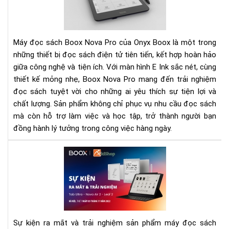
Bo
No
Pro
Sự
Máy đọc sách Boox Nova Pro của Onyx Boox là một trong
Kết
những thiết bị đọc sách điện tử tiên tiến, kết hợp hoàn hảo
Hợ
giữa công nghệ và tiện ích. Với màn hình E Ink sắc nét, cùng
Ho
thiết kế mỏng nhẹ, Boox Nova Pro mang đến trải nghiệm
Hả
đọc sách tuyệt vời cho những ai yêu thích sự tiện lợi và
Giữ
chất lượng. Sản phẩm không chỉ phục vụ nhu cầu đọc sách
Cô
mà còn hỗ trợ làm việc và học tập, trở thành người bạn
Ng
đồng hành lý tưởng trong công việc hàng ngày.
và
Tiệ
SỰ
Ích
KIỆ
RA
MẮ
VÀ
TRẢ
NG
Sự kiện ra mắt và trải nghiệm sản phẩm máy đọc sách