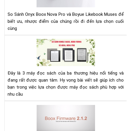
Lik
Mu
So Sánh Onyx Boox Nova Pro và Boyue Likebook Muses để
biết ưu, nhược điểm của chúng rồi đi đến lựa chọn cuối
cùng
SO
SÁ
MÁ
ĐỌ
SÁ
Đây là 3 máy đọc sách của ba thương hiệu nổi tiếng và
KIN
đang rất được quan tâm. Hy vọng bài viết sẽ giúp ích cho
OAS
KO
bạn trong việc lựa chọn được máy đọc sách phù hợp với
FO
nhu cầu
ON
BO
Hư
NO
dẫn
(N
cập
PRO
nhậ