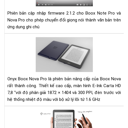
fir
2.1
Phiên bản cập nhập firmware 2.1.2 cho Boox Note Pro và
cho
Nova Pro cho phép chuyển đổi giọng nói thành văn bản trên
Bo
ứng dụng ghi chú
Not
Pro
và
Đá
No
giá
Pro
Má
đọ
sác
Ony
Bo
Onyx Boox Nova Pro là phiên bản nâng cấp của Boox Nova
No
rất thành công. Thiết kế cao cấp, màn hình E-Ink Carta HD
pro
7,8 "với độ phân giải 1872 × 1404 và 300 PPI, đèn trước với
hệ thống nhiệt độ màu với bộ xử lý lõi tứ 1.6 GHz
Đá
giá
má