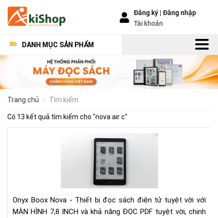
Đăng ký |
Đăng nhập
Tài khoản
DANH MỤC SẢN PHẨM
trang chủ
tìm kiếm
Có 13 kết quả tìm kiếm cho "
nova air c
"
Đá
giá
Ony
Bo
No
Onyx Boox Nova - Thiết bị đọc sách điện tử tuyệt vời với
MÀN HÌNH 7,8 INCH và khả năng ĐỌC PDF tuyệt vời, chinh