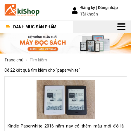
Đăng ký |
Đăng nhập
Tài khoản
DANH MỤC SẢN PHẨM
trang chủ
tìm kiếm
Có 22 kết quả tìm kiếm cho "
paperwhite
"
So
sán
Kin
Pap
201
và
201
Kindle Paperwhite 2016 năm nay có thêm màu mới đó là