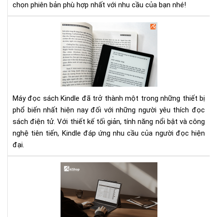
chọn phiên bản phù hợp nhất với nhu cầu của bạn nhé!
Mu
má
đọ
sác
Kin
giá
tốt,
Máy đọc sách Kindle đã trở thành một trong những thiết bị
chí
phổ biến nhất hiện nay đối với những người yêu thích đọc
hãn
sách điện tử. Với thiết kế tối giản, tính năng nổi bật và công
uy
nghệ tiên tiến, Kindle đáp ứng nhu cầu của người đọc hiện
tín
đại.
To
5
má
đọ
sác