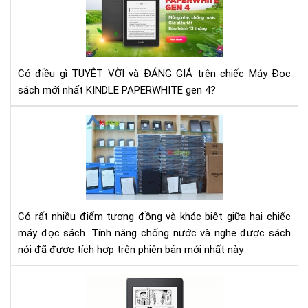
Má
đọ
sác
Kin
Pap
Có điều gì TUYỆT VỜI và ĐÁNG GIÁ trên chiếc Máy Đọc
Ge
sách mới nhất KINDLE PAPERWHITE gen 4?
4
Rev
-
Đá
giá
má
đọ
sác
Có rất nhiều điểm tương đồng và khác biệt giữa hai chiếc
Kin
máy đọc sách. Tính năng chống nước và nghe được sách
pap
nói đã được tích hợp trên phiên bản mới nhất này
gen
3
Đá
và
giá
Kin