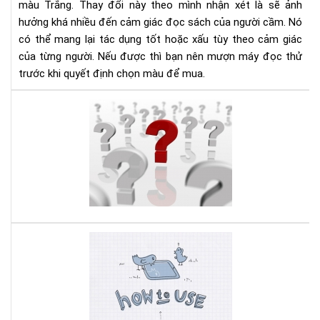
màu Trắng. Thay đổi này theo mình nhận xét là sẽ ảnh
hưởng khá nhiều đến cảm giác đọc sách của người cầm. Nó
có thể mang lại tác dụng tốt hoặc xấu tùy theo cảm giác
của từng người. Nếu được thì bạn nên mượn máy đọc thử
trước khi quyết định chọn màu để mua.
Hư
dẫn
sử
dụ
Kin
Pap
phầ
3
Hư
dẫn
sử
dụ
Kin
Pap