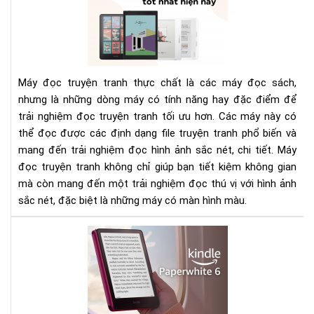
đọ
tru
tra
tốt
nhấ
Máy đọc truyện tranh thực chất là các máy đọc sách,
hiệ
nhưng là những dòng máy có tính năng hay đặc điểm để
nay
trải nghiệm đọc truyện tranh tối ưu hơn. Các máy này có
và
thể đọc được các định dạng file truyện tranh phổ biến và
các
lựa
mang đến trải nghiệm đọc hình ảnh sắc nét, chi tiết. Máy
chọ
đọc truyện tranh không chỉ giúp bạn tiết kiệm không gian
mà còn mang đến một trải nghiệm đọc thú vị với hình ảnh
sắc nét, đặc biệt là những máy có màn hình màu.
Rev
má
đọ
sác
Kin
Pap