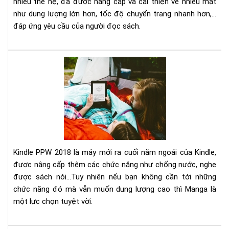
nhiều thế hệ, đã được nâng cấp và cải thiện về nhiều mặt
1,2
như dung lượng lớn hơn, tốc độ chuyển trang nhanh hơn,...
đáp ứng yêu cầu của người đọc sách.
Đá
giá
Kin
Pap
201
&
Kin
Pap
Ma
Kindle PPW 2018 là máy mới ra cuối năm ngoái của Kindle,
được nâng cấp thêm các chức năng như chống nước, nghe
được sách nói...Tuy nhiên nếu bạn không cần tới những
chức năng đó mà vẫn muốn dung lượng cao thì Manga là
một lực chọn tuyệt vời.