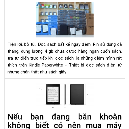
10
ĐIỀ
TH
KHI
ĐỌ
SÁ
TR
Tiện lợi, bỏ túi, Đọc sách bất kể ngày đêm, Pin sử dụng cả
MÁ
tháng, dung lượng 4 gb chứa được hàng ngàn cuốn sách,
ĐỌ
tra từ điển trực tiếp khi đọc sách...là những điểm mình rất
SÁ
thích trên Kindle Paperwhite - Thiết bị đọc sách điện tử
KIN
nhưng chân thật như sách giấy
PA
Có
nên
mu
má
đọ
Nếu bạn đang băn khoăn
sác
không biết có nên mua máy
Kin