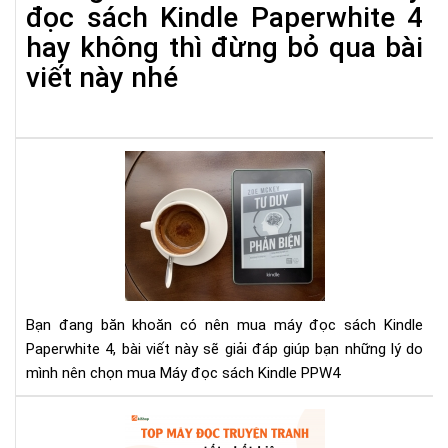
Pap
đọc sách Kindle Paperwhite 4
4
hay không thì đừng bỏ qua bài
khô
viết này nhé
Lý
do
tại
sao
bạn
nên
mu
má
Bạn đang băn khoăn có nên mua máy đọc sách Kindle
đọ
Paperwhite 4, bài viết này sẽ giải đáp giúp bạn những lý do
sác
mình nên chọn mua Máy đọc sách Kindle PPW4
Kin
Pap
To
4
má