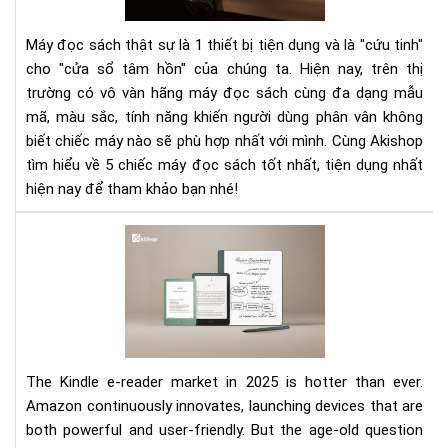
tốt
trê
Máy đọc sách thật sự là 1 thiết bị tiện dụng và là "cứu tinh"
thị
cho "cửa sổ tâm hồn" của chúng ta. Hiện nay, trên thị
trư
trường có vô vàn hãng máy đọc sách cùng đa dạng mẫu
mã, màu sắc, tính năng khiến người dùng phân vân không
biết chiếc máy nào sẽ phù hợp nhất với mình. Cùng Akishop
tìm hiểu về 5 chiếc máy đọc sách tốt nhất, tiện dụng nhất
hiện nay để tham khảo bạn nhé!
Kin
E-
Rea
Mar
in
202
Whi
The Kindle e-reader market in 2025 is hotter than ever.
Mo
Amazon continuously innovates, launching devices that are
Sho
both powerful and user-friendly. But the age-old question
You