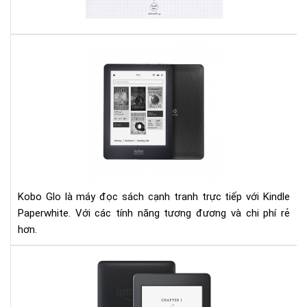
phầ
4
Đá
giá
ko
glo
và
kin
pap
Kobo Glo là máy đọc sách cạnh tranh trực tiếp với Kindle
Paperwhite. Với các tính năng tương đương và chi phí rẻ
hơn.
HƯ
DẪ
SỬ
DỤ