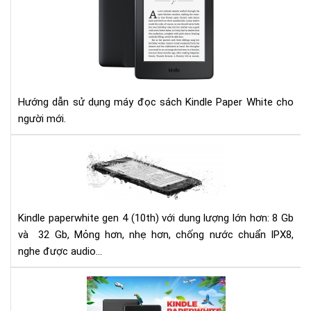
KIN
PA
Hướng dẫn sử dụng máy đọc sách Kindle Paper White cho
người mới.
Má
đọ
sác
Kin
Pap
Kindle paperwhite gen 4 (10th) với dung lượng lớn hơn: 8 Gb
gen
và 32 Gb, Mỏng hơn, nhẹ hơn, chống nước chuẩn IPX8,
4
nghe được audio...
(10
ch
Đá
nư
giá