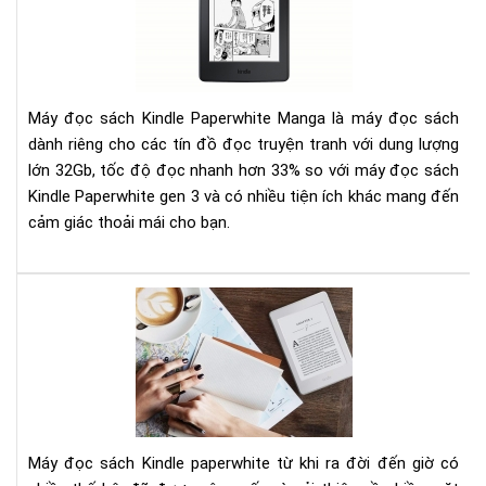
Kin
pap
Pap
gen
Ma
4
201
Máy đọc sách Kindle Paperwhite Manga là máy đọc sách
dành riêng cho các tín đồ đọc truyện tranh với dung lượng
lớn 32Gb, tốc độ đọc nhanh hơn 33% so với máy đọc sách
Kindle Paperwhite gen 3 và có nhiều tiện ích khác mang đến
cảm giác thoải mái cho bạn.
So
sán
và
đá
giá
Am
Kin
Máy đọc sách Kindle paperwhite từ khi ra đời đến giờ có
Pap