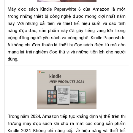
6
Máy đọc sách Kindle Paperwhite 6 của Amazon là một
-
trong những thiết bị công nghệ được mong đợi nhất năm
Nâ
nay. Với những cải tiến về thiết kế, hiệu suất và các tính
tầ
năng độc đáo, sản phẩm này đã gây tiếng vang lớn trong
trải
ngh
cộng đồng người yêu sách và công nghệ. Kindle Paperwhite
đọ
6 không chỉ đơn thuần là thiết bị đọc sách điện tử mà còn
mang lại trải nghiệm đọc thú vị và những tiện ích cho người
dùng.
Rev
Kin
202
-
Nh
cải
tiế
Trong năm 2024, Amazon tiếp tục khẳng định vị thế trên thị
tro
trường máy đọc sách khi cho ra mắt các dòng sản phẩm
từn
Kindle 2024. Không chỉ nâng cấp về hiệu năng và thiết kế,
phi