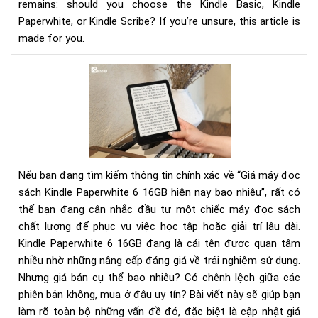
remains: should you choose the Kindle Basic, Kindle
Ch
–
Paperwhite, or Kindle Scribe? If you’re unsure, this article is
Bas
made for you.
Pap
or
Giá
Scr
má
đọ
sác
Kin
Pap
6
Nếu bạn đang tìm kiếm thông tin chính xác về “Giá máy đọc
16
sách Kindle Paperwhite 6 16GB hiện nay bao nhiêu”, rất có
hiệ
thể bạn đang cân nhắc đầu tư một chiếc máy đọc sách
nay
chất lượng để phục vụ việc học tập hoặc giải trí lâu dài.
bao
nhi
Kindle Paperwhite 6 16GB đang là cái tên được quan tâm
nhiều nhờ những nâng cấp đáng giá về trải nghiệm sử dụng.
Nhưng giá bán cụ thể bao nhiêu? Có chênh lệch giữa các
phiên bản không, mua ở đâu uy tín? Bài viết này sẽ giúp bạn
làm rõ toàn bộ những vấn đề đó, đặc biệt là cập nhật giá