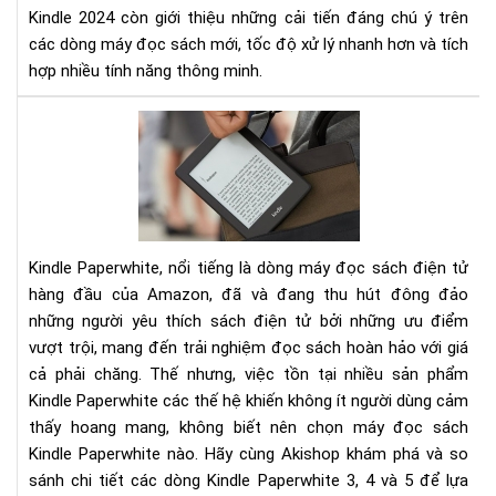
Kindle 2024 còn giới thiệu những cải tiến đáng chú ý trên
bản
các dòng máy đọc sách mới, tốc độ xử lý nhanh hơn và tích
hợp nhiều tính năng thông minh.
So
sán
các
mẫ
má
Kin
Kindle Paperwhite, nổi tiếng là dòng máy đọc sách điện tử
Pap
thế
hàng đầu của Amazon, đã và đang thu hút đông đảo
hệ
những người yêu thích sách điện tử bởi những ưu điểm
3,4
vượt trội, mang đến trải nghiệm đọc sách hoàn hảo với giá
cả phải chăng. Thế nhưng, việc tồn tại nhiều sản phẩm
Kindle Paperwhite các thế hệ khiến không ít người dùng cảm
thấy hoang mang, không biết nên chọn máy đọc sách
Kindle Paperwhite nào. Hãy cùng Akishop khám phá và so
sánh chi tiết các dòng Kindle Paperwhite 3, 4 và 5 để lựa