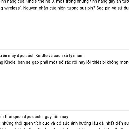
tính năng của Kindle thế hệ 3, một trong những tính năng gây ấn tượn
g wireless“. Nguyên nhân của hiện tượng sụt pin? Sạc pin và sử dụ
trên máy đọc sách Kindle và cách xử lý nhanh
g Kindle, bạn sẽ gặp phải một số rắc rối hay lỗi thiết bị không mong
ành thói quen đọc sách ngay hôm nay
những thói quen tích cực và có sức ảnh hưởng lâu dài nhất đến sự p