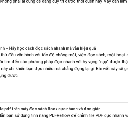
 không phải ai cũng dễ dàng duy trì được thói quen này. Vậy cần là
nh – Hãy học cách đọc sách nhanh mà vẫn hiệu quả
 thứ đều vận hành với tốc độ chóng mặt, việc đọc sách, một hoạt 
ười tìm đến các phương pháp đọc nhanh với hy vọng “nạp” được thật 
này chỉ khiến bạn đọc nhiều mà chẳng đọng lại gì. Bài viết này sẽ 
dụng được.
ile pdf trên máy đọc sách Boox cực nhanh và đơn giản
 dẫn bạn sử dụng tính năng PDFReflow để chỉnh file PDF cực nhanh v