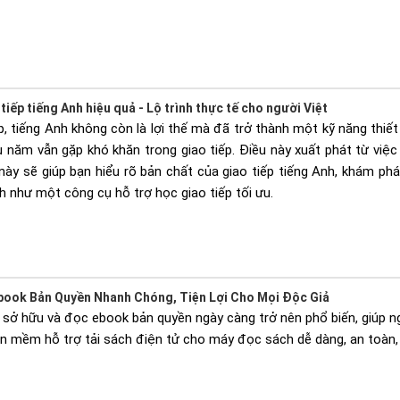
iếp tiếng Anh hiệu quả - Lộ trình thực tế cho người Việt
p, tiếng Anh không còn là lợi thế mà đã trở thành một kỹ năng thiết 
u năm vẫn gặp khó khăn trong giao tiếp. Điều này xuất phát từ việ
t này sẽ giúp bạn hiểu rõ bản chất của giao tiếp tiếng Anh, khám p
 như một công cụ hỗ trợ học giao tiếp tối ưu.
book Bản Quyền Nhanh Chóng, Tiện Lợi Cho Mọi Độc Giả
c sở hữu và đọc ebook bản quyền ngày càng trở nên phổ biến, giúp ng
ần mềm hỗ trợ tải sách điện tử cho máy đọc sách dễ dàng, an toàn,