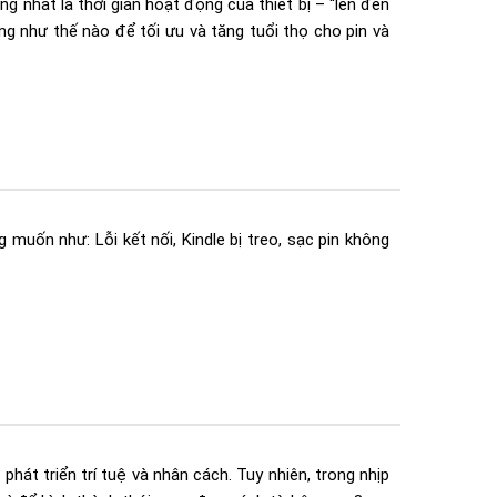
g nhất là thời gian hoạt động của thiết bị – “lên đến
ng như thế nào để tối ưu và tăng tuổi thọ cho pin và
 muốn như: Lỗi kết nối, Kindle bị treo, sạc pin không
hát triển trí tuệ và nhân cách. Tuy nhiên, trong nhịp