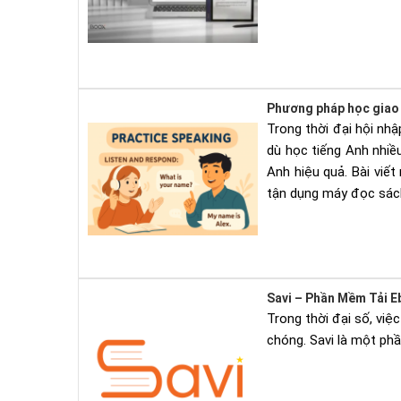
Phương pháp học giao t
Trong thời đại hội nhậ
dù học tiếng Anh nhiề
Anh hiệu quả. Bài viế
tận dụng máy đọc sách
Savi – Phần Mềm Tải E
Trong thời đại số, việ
chóng. Savi là một ph