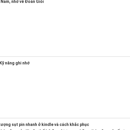
Nam, nhớ về Đoàn Giỏi
Kỹ năng ghi nhớ
tượng sụt pin nhanh ở kindle và cách khắc phục