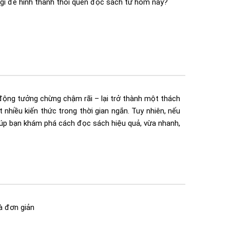
m gì để hình thành thói quen đọc sách từ hôm nay?
động tưởng chừng chậm rãi – lại trở thành một thách
nhiều kiến thức trong thời gian ngắn. Tuy nhiên, nếu
giúp bạn khám phá cách đọc sách hiệu quả, vừa nhanh,
à đơn giản