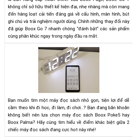
phâ
không chỉ sở hữu thiết kế hiện đại, nhẹ nhàng mà còn mang
khú
đến hàng loạt cải tiến đáng giá về cấu hình, màn hình, bút
chỉ
ghi chú và trải nghiệm người dùng. Chính những thay đổi này
tro
đã giúp Boox Go 7 nhanh chóng “đánh bật” các sản phẩm
ngà
cùng phân khúc ngay trong ngày đầu ra mắt.
đầ
ra
So
mắ
sán
hai
sản
ph
má
đọ
sác
Bạn muốn tìm một máy đọc sách nhỏ gọn, tiện lợi để dễ
Bo
cầm theo khi đi học, đi làm, đi chơi...? Bạn đang băn khoăn
Po
không biết nên lựa chọn máy đọc sách Boox Poke5 hay
5
Boox Palma? Hãy cùng tìm hiểu về điểm khác biệt giữa 2
và
chiếc máy đọc sách đang cực hot này nhé!
Bo