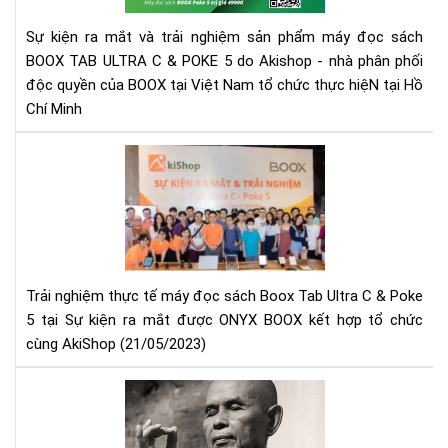
LEA
NG
2
Sự kiện ra mắt và trải nghiệm sản phẩm máy đọc sách
SẢ
VÀ
BOOX TAB ULTRA C & POKE 5 do Akishop - nhà phân phối
PH
TA
độc quyền của BOOX tại Việt Nam tổ chức thực hiệN tại Hồ
MÁ
UL
Chí Minh
ĐỌ
TẠI
SÁ
HỒ
BO
Tab
CHÍ
TA
Ult
MI
UL
C
C
và
&
Po
PO
5
5
chí
Trải nghiệm thực tế máy đọc sách Boox Tab Ultra C & Poke
TẠI
thứ
5 tại Sự kiện ra mắt được ONYX BOOX kết hợp tổ chức
HỒ
ra
cùng AkiShop (21/05/2023)
CHÍ
mắ
MI
tại
Thi
Việ
sư
Na
Thí