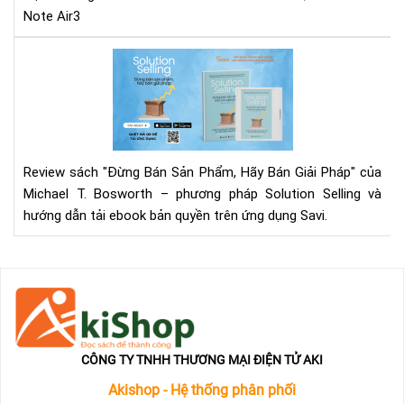
nhấ
ph
Note Air3
má
đọ
"Đ
sác
Bán
ghi
Sản
chú
Phẩ
mới
Hãy
nhấ
Bán
Review sách "Đừng Bán Sản Phẩm, Hãy Bán Giải Pháp" của
của
Giả
Michael T. Bosworth – phương pháp Solution Selling và
Ony
Phá
Bo
hướng dẫn tải ebook bản quyền trên ứng dụng Savi.
Rev
Sác
&
Tải
Eb
Trê
Sav
CÔNG TY TNHH THƯƠNG MẠI ĐIỆN TỬ AKI
Akishop - Hệ thống phân phối