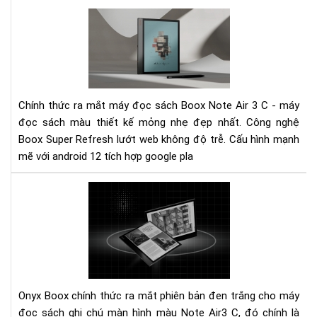
Pal
Ra
mắ
siê
ph
Bo
Not
Chính thức ra mắt máy đọc sách Boox Note Air 3 C - máy
Air
đọc sách màu thiết kế mỏng nhẹ đẹp nhất. Công nghệ
3
Boox Super Refresh lướt web không độ trễ. Cấu hình mạnh
C
-
mẽ với android 12 tích hợp google pla
Má
đọ
Ra
sác
mắ
ghi
má
chú
đọ
mà
sác
hìn
Not
mà
Air
Onyx Boox chính thức ra mắt phiên bản đen trắng cho máy
mỏ
-
nhẹ
đọc sách ghi chú màn hình màu Note Air3 C, đó chính là
Siê