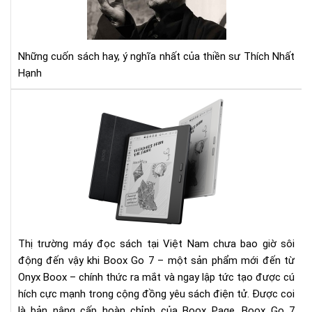
Nhấ
Hạ
và
5
Những cuốn sách hay, ý nghĩa nhất của thiền sư Thích Nhất
tác
Hạnh
ph
giú
Má
bạn
đọ
số
sác
tỉn
Bo
thứ
Go
hơn
7
mới
ra
mắt
Đá
Thị trường máy đọc sách tại Việt Nam chưa bao giờ sôi
bật
động đến vậy khi Boox Go 7 – một sản phẩm mới đến từ
sản
Onyx Boox – chính thức ra mắt và ngay lập tức tạo được cú
ph
hích cực mạnh trong cộng đồng yêu sách điện tử. Được coi
cùn
là bản nâng cấp hoàn chỉnh của Boox Page, Boox Go 7