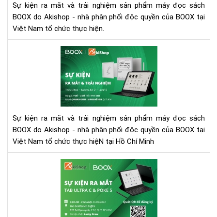
NG
Sự kiện ra mắt và trải nghiệm sản phẩm máy đọc sách
SẢ
BOOX do Akishop - nhà phân phối độc quyền của BOOX tại
PH
Việt Nam tổ chức thực hiện.
MÁ
ĐỌ
SỰ
SÁ
KIỆ
BO
RA
NO
MẮ
AIR
VÀ
2,
TRẢ
LEA
NG
Sự kiện ra mắt và trải nghiệm sản phẩm máy đọc sách
2
SẢ
BOOX do Akishop - nhà phân phối độc quyền của BOOX tại
VÀ
PH
TA
Việt Nam tổ chức thực hiệN tại Hồ Chí Minh
MÁ
UL
ĐỌ
SỰ
SÁ
KIỆ
BO
RA
NO
MẮ
AIR
VÀ
2,
TRẢ