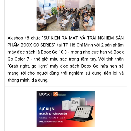
cùn
Ony
Bo
ra
mắ
dò
Akishop tổ chức "SỰ KIỆN RA MẮT VÀ TRẢI NGHIỆM SẢN
sản
PHẨM BOOX GO SERIES” tại TP Hồ Chí Minh với 2 sản phẩm
ph
máy đọc sách là Boox Go 10.3 - mỏng nhẹ cực hạn và Boox
má
Go Color 7 - thế giới màu sắc trong tầm tay. Với tinh thần
đọ
sác
"Grab right, go light" máy đọc sách Boox Go hứa hẹn sẽ
Bo
mang tới cho người dùng trải nghiệm sử dụng tiện lợi và
Go
thông minh, đa dụng.
Ser
tại
SỰ
TP
KIỆ
HC
RA
MẮ
VÀ
TRẢ