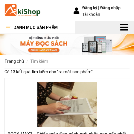
Đăng ký |
Đăng nhập
Tài khoản
DANH MỤC SẢN PHẨM
trang chủ
tìm kiếm
Có 13 kết quả tìm kiếm cho "
ra mắt sản phẩm
"
Vid
mở
hộp
và
trê
tay
siê
ph