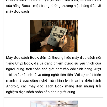
BOOX MAX3 - Chiếc máy đọc sách mới nhất, cao cấp nhất
Bo
của hãng Boox - một trong những thương hiệu hàng đầu về
Ma
máy đọc sách
3
Má
đọ
sác
Boo
Đá
giá
và
Máy đọc sách Boox, đến từ thương hiệu máy đọc sách nổi
các
tiếng Onyx Boox, đã và đang chiếm được sự yêu thích của
dò
người dùng trên toàn thế giới nhờ vào các tính năng vượt
sản
trội, thiết kế tinh tế và công nghệ tiên tiến. Với sự phát triển
ph
nổi
mạnh mẽ của công nghệ màn hình E-Ink và hệ điều hành
bật
Android, các máy đọc sách Boox mang đến những trải
nghiệm đọc sách hoàn hảo cho người dùng.
Aki