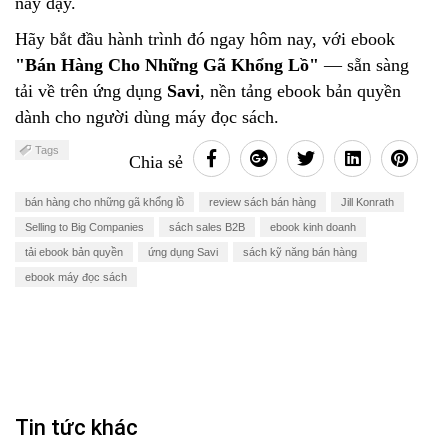
này dạy.
Hãy bắt đầu hành trình đó ngay hôm nay, với ebook
"Bán Hàng Cho Những Gã Khổng Lồ"
— sẵn sàng
tải về trên ứng dụng
Savi
, nền tảng ebook bản quyền
dành cho người dùng máy đọc sách.
Tags
Chia sẻ
bán hàng cho những gã khổng lồ
review sách bán hàng
Jill Konrath
Selling to Big Companies
sách sales B2B
ebook kinh doanh
tải ebook bản quyền
ứng dụng Savi
sách kỹ năng bán hàng
ebook máy đọc sách
Tin tức khác