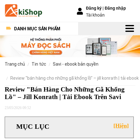
Đăng ký |
Đăng nhập
Tài khoản
DANH MỤC SẢN PHẨM
trang chủ
tin tức
savi - ebook bản quyền
review "bán hàng cho những gã khổng lồ" – jill konrath | tải ebook
Review "Bán Hàng Cho Những Gã Khổng
Lồ" – Jill Konrath | Tải Ebook Trên Savi
23/05/2026 09:52
MỤC LỤC
[Hiện]