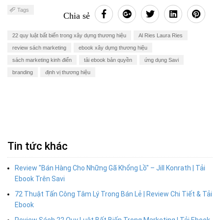
Tags
Chia sẻ
22 quy luật bất biến trong xây dựng thương hiệu
Al Ries Laura Ries
review sách marketing
ebook xây dựng thương hiệu
sách marketing kinh điển
tải ebook bản quyền
ứng dụng Savi
branding
định vị thương hiệu
Tin tức khác
Review "Bán Hàng Cho Những Gã Khổng Lồ" – Jill Konrath | Tải
Ebook Trên Savi
72 Thuật Tấn Công Tâm Lý Trong Bán Lẻ | Review Chi Tiết & Tải
Ebook
Review Sách 22 Quy Luật Bất Biến Trong Marketing | Tải Ebook