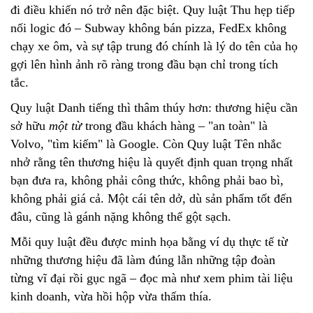
đi điều khiến nó trở nên đặc biệt. Quy luật Thu hẹp tiếp
nối logic đó – Subway không bán pizza, FedEx không
chạy xe ôm, và sự tập trung đó chính là lý do tên của họ
gợi lên hình ảnh rõ ràng trong đầu bạn chỉ trong tích
tắc.
Quy luật Danh tiếng thì thâm thúy hơn: thương hiệu cần
sở hữu
một từ
trong đầu khách hàng – "an toàn" là
Volvo, "tìm kiếm" là Google. Còn Quy luật Tên nhắc
nhở rằng tên thương hiệu là quyết định quan trọng nhất
bạn đưa ra, không phải công thức, không phải bao bì,
không phải giá cả. Một cái tên dở, dù sản phẩm tốt đến
đâu, cũng là gánh nặng không thể gột sạch.
Mỗi quy luật đều được minh họa bằng ví dụ thực tế từ
những thương hiệu đã làm đúng lẫn những tập đoàn
từng vĩ đại rồi gục ngã – đọc mà như xem phim tài liệu
kinh doanh, vừa hồi hộp vừa thấm thía.