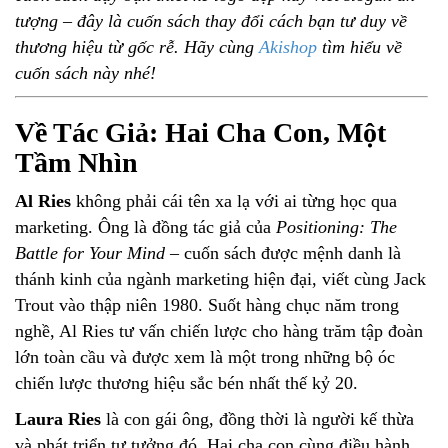
tượng – đây là cuốn sách thay đổi cách bạn tư duy về
thương hiệu từ gốc rễ. Hãy cùng
Akishop
tìm hiểu về
cuốn sách này nhé!
Về Tác Giả: Hai Cha Con, Một
Tầm Nhìn
Al Ries
không phải cái tên xa lạ với ai từng học qua
marketing. Ông là đồng tác giả của
Positioning: The
Battle for Your Mind
– cuốn sách được mệnh danh là
thánh kinh của ngành marketing hiện đại, viết cùng Jack
Trout vào thập niên 1980. Suốt hàng chục năm trong
nghề, Al Ries tư vấn chiến lược cho hàng trăm tập đoàn
lớn toàn cầu và được xem là một trong những bộ óc
chiến lược thương hiệu sắc bén nhất thế kỷ 20.
Laura Ries
là con gái ông, đồng thời là người kế thừa
và phát triển tư tưởng đó. Hai cha con cùng điều hành