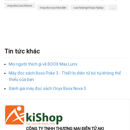
maydocsachboox
maydocsachkindle
cachdangnhapchplay
....
Tin tức khác
Mọi người thích gì về BOOX Max Lumi
Máy đọc sách Boox Poke 3 - Thiết bị điện tử bỏ túi không thể
thiếu của bạn
Đánh giá máy đọc sách Onyx Boox Nova 3
CÔNG TY TNHH THƯƠNG MẠI ĐIỆN TỬ AKI