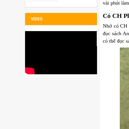
Bao đựng Sleeve
vài phút làm
Folio
Có CH Pla
VIDEO
Nhờ có CH P
đọc sách An
có thể đọc s