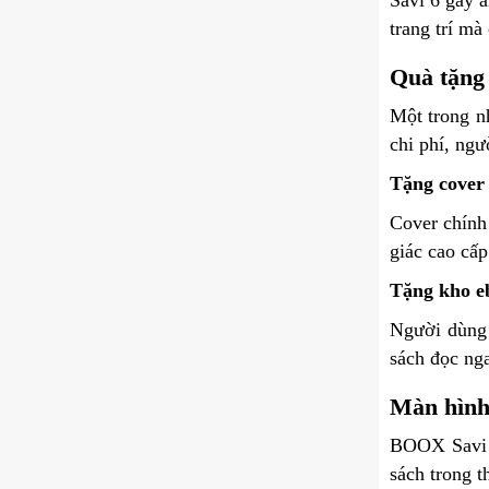
Savi 6 gây ấ
trang trí mà
Quà tặng
Một trong n
chi phí, ng
Tặng cover 
Cover chính
giác cao cấp
Tặng kho e
Người dùng 
sách đọc ng
Màn hình 
BOOX Savi 6
sách trong t