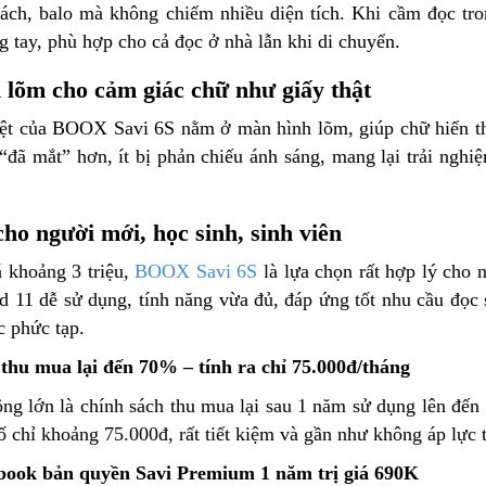
xách, balo mà không chiếm nhiều diện tích. Khi cầm đọc tron
 tay, phù hợp cho cả đọc ở nhà lẫn khi di chuyển.
lõm cho cảm giác chữ như giấy thật
ệt của BOOX Savi 6S nằm ở màn hình lõm, giúp chữ hiển thị
“đã mắt” hơn, ít bị phản chiếu ánh sáng, mang lại trải nghiệ
ho người mới, học sinh, sinh viên
 khoảng 3 triệu,
BOOX Savi 6S
là lựa chọn rất hợp lý cho
d 11 dễ sử dụng, tính năng vừa đủ, đáp ứng tốt nhu cầu đọc 
c phức tạp.
thu mua lại đến 70% – tính ra chỉ 75.000đ/tháng
ng lớn là chính sách thu mua lại sau 1 năm sử dụng lên đến 
ố chỉ khoảng 75.000đ, rất tiết kiệm và gần như không áp lực t
book bản quyền Savi Premium 1 năm trị giá 690K