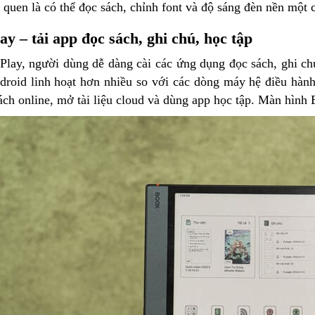
 quen là có thể đọc sách, chỉnh font và độ sáng đèn nền một 
y – tải app đọc sách, ghi chú, học tập
lay, người dùng dễ dàng cài các ứng dụng đọc sách, ghi ch
droid linh hoạt hơn nhiều so với các dòng máy hệ điều hàn
ách online, mở tài liệu cloud và dùng app học tập. Màn hình 