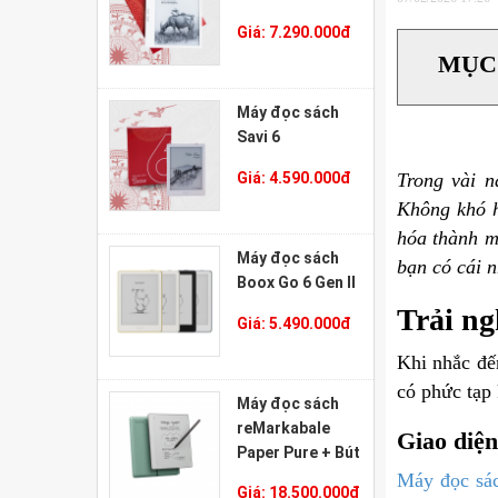
Giá:
7.290.000
đ
MỤC
Máy đọc sách
Savi 6
Giá:
4.590.000
đ
Trong vài n
Không khó h
hóa thành mộ
Máy đọc sách
bạn có cái n
Boox Go 6 Gen II
Trải ng
Giá:
5.490.000
đ
Khi nhắc đế
có phức tạp
Máy đọc sách
reMarkabale
Giao diện
Paper Pure + Bút
Marker Plus +
Máy đọc sá
Giá:
18.500.000
đ