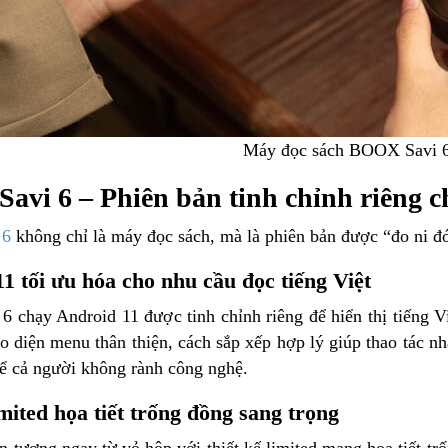
Máy đọc sách BOOX Savi 
vi 6 – Phiên bản tinh chỉnh riêng c
 6
không chỉ là máy đọc sách, mà là phiên bản được “đo ni đó
1 tối ưu hóa cho nhu cầu đọc tiếng Việt
 chạy Android 11 được tinh chỉnh riêng để hiển thị tiếng Vi
o diện menu thân thiện, cách sắp xếp hợp lý giúp thao tác n
kể cả người không rành công nghệ.
mited họa tiết trống đồng sang trọng