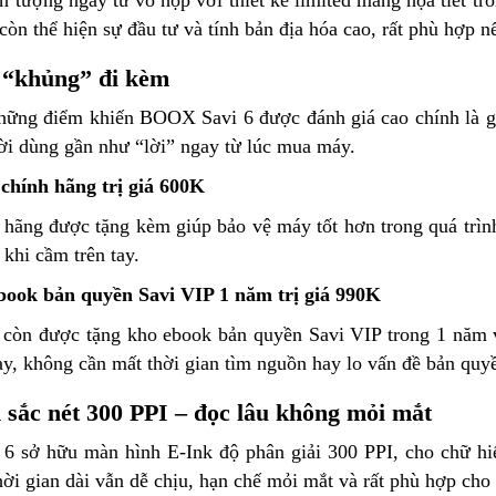
n tượng ngay từ vỏ hộp với thiết kế limited mang họa tiết trố
 còn thể hiện sự đầu tư và tính bản địa hóa cao, rất phù hợp 
 “khủng” đi kèm
hững điểm khiến BOOX Savi 6 được đánh giá cao chính là gói 
ười dùng gần như “lời” ngay từ lúc mua máy.
chính hãng trị giá 600K
 hãng được tặng kèm giúp bảo vệ máy tốt hơn trong quá trìn
 khi cầm trên tay.
book bản quyền Savi VIP 1 năm trị giá 990K
còn được tặng kho ebook bản quyền Savi VIP trong 1 năm v
ay, không cần mất thời gian tìm nguồn hay lo vấn đề bản quy
sắc nét 300 PPI – đọc lâu không mỏi mắt
 sở hữu màn hình E-Ink độ phân giải 300 PPI, cho chữ hiển
hời gian dài vẫn dễ chịu, hạn chế mỏi mắt và rất phù hợp cho