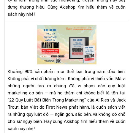
kỳ ai làm trong lĩnh vực marketing, truyền thông hay xây
Na
dựng thương hiệu. Cùng Akishop tìm hiểu thêm về cuốn
Và
sách này nhé!
Ch
Mar
Rev
Tr
Sác
Kỷ
22
Ngu
Quy
Số
Luậ
Bất
Biế
Khoảng 90% sản phẩm mới thất bại trong năm đầu tiên.
Tr
Không phải vì chất lượng kém. Không phải vì thiếu vốn. Mà vì
Mar
những người tạo ra chúng đã vi phạm các quy luật
|
marketing cơ bản — mà họ thậm chí không biết là tồn tại.
Tải
Eb
"22 Quy Luật Bất Biến Trong Marketing" của Al Ries và Jack
Bản
Trout, bản Việt do First News phát hành, là cuốn sách viết
Quy
ra những quy luật đó — ngắn gọn, sắc bén, và không có chỗ
Trê
cho sự ngụy biện. Hãy cùng Akishop tìm hiểu thêm về cuốn
Sav
sách này nhé!