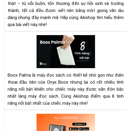
làn
thật – từ nỗi buồn, tổn thương đến sự hồi sinh và trưởng
cho
thành, tất cả đều được viết nên bằng một giọng văn dịu
bạn
dàng nhưng đầy mạnh mẽ. Hãy cùng Akishop tìm hiểu thêm
qua bài viết này nhé!
Má
đọ
sác
Bo
Pal
và
Boox Palma là máy đọc sách có thiết kế nhỏ gọn như điện
8
thoại đầu tiên của Onyx Boox nhưng lại có rất nhiều tính
tín
năng nổi bật khiến cho chiếc máy này được săn đón bậc
năn
nổi
nhất làng máy đọc sách. Cùng Akishop điểm qua 8 tính
bật
năng nổi bật nhất của chiếc máy này nhé!
xứn
đá
Hãy
xuố
tò
tiề
mò