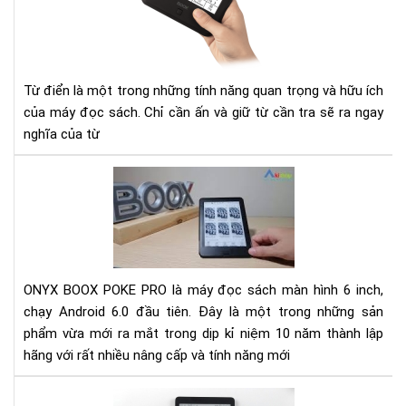
cho
Má
đọ
sác
Từ điển là một trong những tính năng quan trọng và hữu ích
Ony
của máy đọc sách. Chỉ cần ấn và giữ từ cần tra sẽ ra ngay
boo
nghĩa của từ
Rev
Má
đọ
sác
Ony
Bo
ONYX BOOX POKE PRO là máy đọc sách màn hình 6 inch,
Po
chạy Android 6.0 đầu tiên. Đây là một trong những sản
Pro
phẩm vừa mới ra mắt trong dịp kỉ niệm 10 năm thành lập
mới
hãng với rất nhiều nâng cấp và tính năng mới
nhấ
Đá