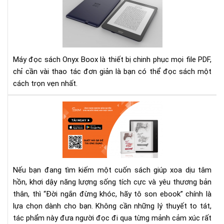
dẫn
các
điề
chỉ
ph
chữ
Máy đọc sách Onyx Boox là thiết bị chinh phục mọi file PDF,
file
chỉ cần vài thao tác đơn giản là bạn có thể đọc sách một
PD
cách trọn vẹn nhất.
trê
dò
Eb
má
“Đờ
Ony
ngắ
Bo
đừ
khó
hãy
Nếu bạn đang tìm kiếm một cuốn sách giúp xoa dịu tâm
tô
hồn, khơi dậy năng lượng sống tích cực và yêu thương bản
son
thân, thì “Đời ngắn đừng khóc, hãy tô son ebook” chính là
–
Sác
lựa chọn dành cho bạn. Không cần những lý thuyết to tát,
chữ
tác phẩm này đưa người đọc đi qua từng mảnh cảm xúc rất