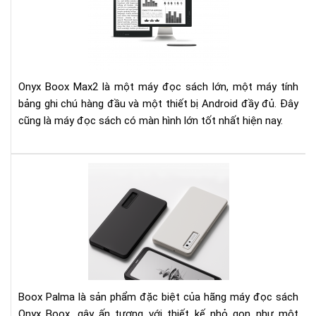
Ma
13.
Inc
e-
Rea
Rev
Onyx Boox Max2 là một máy đọc sách lớn, một máy tính
bảng ghi chú hàng đầu và một thiết bị Android đầy đủ. Đây
cũng là máy đọc sách có màn hình lớn tốt nhất hiện nay.
Điề
gì
khi
cho
má
đọ
sác
Bo
Pal
Boox Palma là sản phẩm đặc biệt của hãng máy đọc sách
đắt
Onyx Boox, gây ấn tượng với thiết kế nhỏ gọn như một