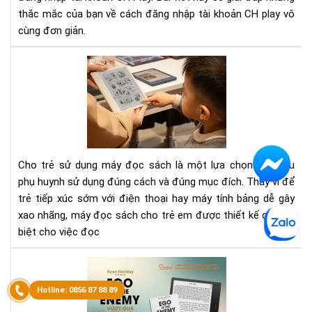
thắc mắc của bạn về cách đăng nhập tài khoản CH play vô
sác
Ony
cùng đơn giản.
Bo
To
má
đọ
sác
cho
trẻ
em
Cho trẻ sử dụng máy đọc sách là một lựa chọn tốt, nếu
202
phụ huynh sử dụng đúng cách và đúng mục đích. Thay vì để
trẻ tiếp xúc sớm với điện thoại hay máy tính bảng dễ gây
xao nhãng, máy đọc sách cho trẻ em được thiết kế chuyên
biệt cho việc đọc
Rev
Sác
Vượ
Qu