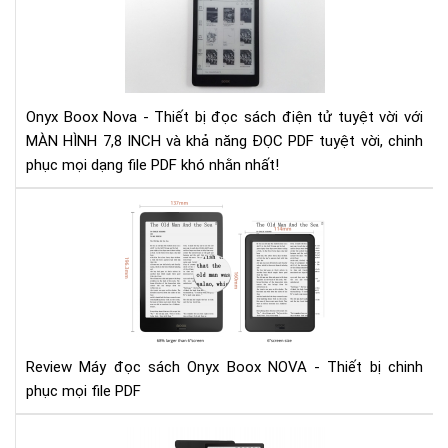
giá
Ony
Bo
No
Onyx Boox Nova - Thiết bị đọc sách điện tử tuyệt vời với
MÀN HÌNH 7,8 INCH và khả năng ĐỌC PDF tuyệt vời, chinh
phục mọi dạng file PDF khó nhằn nhất!
Rev
Má
đọ
sác
Ony
Bo
NO
-
Review Máy đọc sách Onyx Boox NOVA - Thiết bị chinh
Thi
phục mọi file PDF
bị
chi
Đá