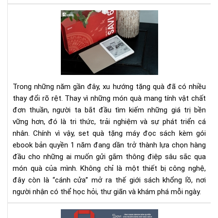
Set
quà
tặn
má
đọ
sác
kè
Trong những năm gần đây, xu hướng tặng quà đã có nhiều
gói
thay đổi rõ rệt. Thay vì những món quà mang tính vật chất
eb
đơn thuần, người ta bắt đầu tìm kiếm những giá trị bền
bản
vững hơn, đó là tri thức, trải nghiệm và sự phát triển cá
quy
1
nhân. Chính vì vậy, set quà tặng máy đọc sách kèm gói
nă
ebook bản quyền 1 năm đang dần trở thành lựa chọn hàng
-
đầu cho những ai muốn gửi gắm thông điệp sâu sắc qua
Xu
món quà của mình. Không chỉ là một thiết bị công nghệ,
hư
đây còn là “cánh cửa” mở ra thế giới sách khổng lồ, nơi
quà
người nhận có thể học hỏi, thư giãn và khám phá mỗi ngày.
tặn
tri
100