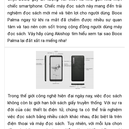
xắt
chiếc smartphone. Chiếc máy đọc sách này mang đến trải
ra
nghiệm đọc sách mới mẻ và tiện lợi cho người dùng. Boox
miế
Palma ngay từ khi ra mắt đã chiếm được nhiều sự quan
tâm và tạo nên cơn sốt trong cộng đồng người dùng máy
đọc sách. Vậy hãy cùng Akishop tìm hiểu xem tại sao Boox
Palma lại đắt xắt ra miếng nha!
Nê
lựa
chọ
đọ
sác
trê
điệ
Trong thế giới công nghệ hiện đại ngày nay, việc đọc sách
tho
không còn bị giới hạn bởi sách giấy truyền thống. Với sự ra
hay
đời của các thiết bị điện tử, chúng ta có thể trải nghiệm
má
việc đọc sách bằng nhiều cách khác nhau, đặc biệt là trên
đọ
điện thoại và máy đọc sách. Tuy nhiên, với mỗi lựa chọn
sác