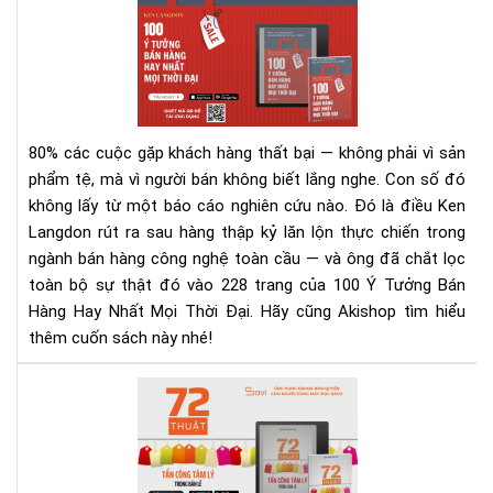
thứ
Ý
thờ
Tư
đại
Bán
số
Hà
Hay
Nhấ
80% các cuộc gặp khách hàng thất bại — không phải vì sản
Mọi
phẩm tệ, mà vì người bán không biết lắng nghe.
Con số đó
Thờ
không lấy từ một báo cáo nghiên cứu nào. Đó là điều Ken
Đại
Langdon rút ra sau hàng thập kỷ lăn lộn thực chiến trong
–
Rev
ngành bán hàng công nghệ toàn cầu — và ông đã chắt lọc
Sác
toàn bộ sự thật đó vào 228 trang của 100 Ý Tưởng Bán
&
Hàng Hay Nhất Mọi Thời Đại. Hãy cũng Akishop tìm hiểu
Tải
thêm cuốn sách này nhé!
Eb
Ng
72
Hô
Thu
Nay
Tấn
Cô
Tâ