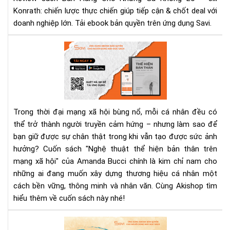
Lồ"
Konrath: chiến lược thực chiến giúp tiếp cận & chốt deal với
–
doanh nghiệp lớn. Tải ebook bản quyền trên ứng dụng Savi.
Jill
Kon
"Ng
|
thu
Tải
thể
Eb
hiệ
Trê
bản
Sav
thâ
Trong thời đại mạng xã hội bùng nổ, mỗi cá nhân đều có
trê
thể trở thành người truyền cảm hứng – nhưng làm sao để
mạ
bạn giữ được sự chân thật trong khi vẫn tạo được sức ảnh
xã
hội
hưởng? Cuốn sách "Nghệ thuật thể hiện bản thân trên
–
mạng xã hội" của Amanda Bucci chính là kim chỉ nam cho
Cu
những ai đang muốn xây dựng thương hiệu cá nhân một
sác
cách bền vững, thông minh và nhân văn. Cùng Akishop tìm
giú
hiểu thêm về cuốn sách này nhé!
bạn
số
Rev
thậ