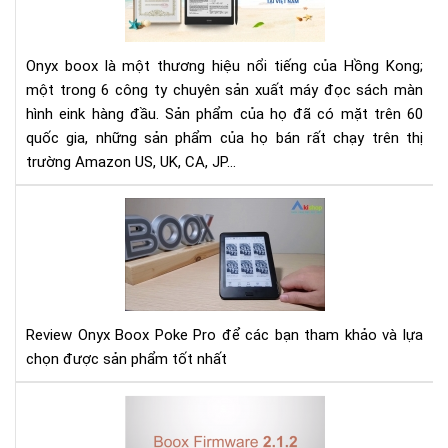
PH
PHỐ
ĐỘ
Onyx boox là một thương hiệu nổi tiếng của Hồng Kong;
QU
một trong 6 công ty chuyên sản xuất máy đọc sách màn
MÁ
hình eink hàng đầu. Sản phẩm của họ đã có mặt trên 60
ĐỌ
quốc gia, những sản phẩm của họ bán rất chạy trên thị
SÁ
ON
trường Amazon US, UK, CA, JP...
BO
TẠI
Rev
VIỆ
Ony
NA
Bo
Po
Pro
Review Onyx Boox Poke Pro để các bạn tham khảo và lựa
chọn được sản phẩm tốt nhất
Hư
dẫn