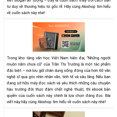
viết slogan ấn tượng – đây là cuốn sách thay đổi cách bạn
tư duy về thương hiệu từ gốc rễ. Hãy cùng Akishop tìm hiểu
về cuốn sách này nhé!
“Nh
ngư
mu
nă
chư
cũ”
Trong kho tàng văn học Việt Nam hiện đại, “Những người
eb
muôn năm chưa cũ” của Trần Thị Trường là một tác phẩm
–
đặc biệt – nơi lưu giữ chân dung sống động của hơn 60 văn
Hồi
ức
nghệ sĩ qua góc nhìn nhân văn, tinh tế và sâu lắng. Nếu bạn
văn
đang sở hữu máy đọc sách và yêu thích những câu chuyện
ngh
hậu trường đời thực đậm chất nghệ thuật, thì ebook bản
tin
quyền của cuốn sách này chính là lựa chọn đáng đọc. Bài
tế
viết này hãy cùng Akishop tìm hiểu về cuốn sách này nhé!
Vid