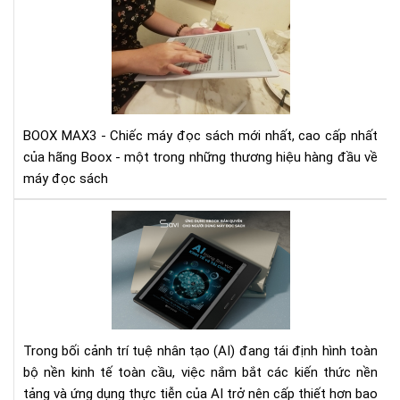
mở
hộp
và
trê
tay
siê
ph
BOOX MAX3 - Chiếc máy đọc sách mới nhất, cao cấp nhất
Bo
của hãng Boox - một trong những thương hiệu hàng đầu về
Ma
máy đọc sách
3
AI
Tr
Kin
Tế
Tài
Chí
–
Trong bối cảnh trí tuệ nhân tạo (AI) đang tái định hình toàn
Cu
bộ nền kinh tế toàn cầu, việc nắm bắt các kiến thức nền
Sác
tảng và ứng dụng thực tiễn của AI trở nên cấp thiết hơn bao
Ch