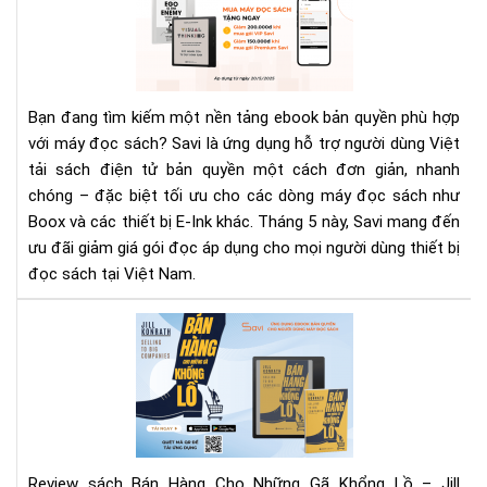
Th
5
Từ
Sav
Đọ
Bạn đang tìm kiếm một nền tảng ebook bản quyền phù hợp
Hữ
với máy đọc sách? Savi là ứng dụng hỗ trợ người dùng Việt
Má
tải sách điện tử bản quyền một cách đơn giản, nhanh
Xịn
chóng – đặc biệt tối ưu cho các dòng máy đọc sách như
Đọ
Sác
Boox và các thiết bị E-Ink khác. Tháng 5 này, Savi mang đến
Bản
ưu đãi giảm giá gói đọc áp dụng cho mọi người dùng thiết bị
Quy
đọc sách tại Việt Nam.
Th
Ga
Rev
"Bá
Hà
Ch
Nh
Gã
Kh
Review sách Bán Hàng Cho Những Gã Khổng Lồ – Jill