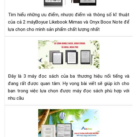
Mi
và
Tìm hiểu những ưu điểm, nhược điểm và thông số kĩ thuật
Ony
của cả 2 máyBoyue Likebook Mimas và Onyx Boox Note để
Bo
lựa chọn cho mình sản phẩm chất lượng nhất
Not
SO
SÁ
MÁ
ĐỌ
SÁ
Đây là 3 máy đọc sách của ba thương hiệu nổi tiếng và
KIN
đang rất được quan tâm. Hy vọng bài viết sẽ giúp ích cho
OAS
KO
bạn trong việc lựa chọn được máy đọc sách phù hợp với
FO
nhu cầu
ON
BO
AK
NO
-
(N
ĐẠI
PRO
LÝ