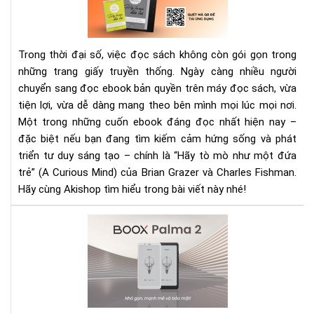
như
mộ
đứ
Trong thời đại số, việc đọc sách không còn gói gọn trong
trẻ
những trang giấy truyền thống. Ngày càng nhiều người
–
chuyển sang đọc ebook bản quyền trên máy đọc sách, vừa
Eb
tru
tiện lợi, vừa dễ dàng mang theo bên mình mọi lúc mọi nơi.
cả
Một trong những cuốn ebook đáng đọc nhất hiện nay –
hứ
đặc biệt nếu bạn đang tìm kiếm cảm hứng sống và phát
đá
triển tư duy sáng tạo – chính là “Hãy tò mò như một đứa
đọ
trẻ” (A Curious Mind) của Brian Grazer và Charles Fishman.
Hãy cùng Akishop tìm hiểu trong bài viết này nhé!
Rev
Bo
Pal
2:
Má
đọ
sác