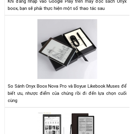
Khi đăng nhập vào Google Play trên máy đọc sách Onyx
đọ
boox, bạn sẽ phải thực hiện một số thao tác sau
sác
Ony
So
boo
Sán
Ony
Bo
No
Pro
và
Boy
Lik
Mu
So Sánh Onyx Boox Nova Pro và Boyue Likebook Muses để
biết ưu, nhược điểm của chúng rồi đi đến lựa chọn cuối
cùng
So
sán
Boy
Lik