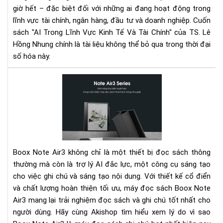
giờ hết – đặc biệt đối với những ai đang hoạt động trong
Nh
Đầ
lĩnh vực tài chính, ngân hàng, đầu tư và doanh nghiệp. Cuốn
Tư
sách "AI Trong Lĩnh Vực Kinh Tế Và Tài Chính" của TS. Lê
Thờ
Hồng Nhung chính là tài liệu không thể bỏ qua trong thời đại
Đại
số hóa này.
Số
Bo
Not
Air
-
Má
đọ
sác
Boox Note Air3 không chỉ là một thiết bị đọc sách thông
ghi
thường mà còn là trợ lý AI đắc lực, một công cụ sáng tạo
chú
cho việc ghi chú và sáng tạo nội dung. Với thiết kế cổ điển
hot
và chất lượng hoàn thiện tối ưu, máy đọc sách Boox Note
nhấ
hiệ
Air3 mang lại trải nghiệm đọc sách và ghi chú tốt nhất cho
nay
người dùng. Hãy cùng Akishop tìm hiểu xem lý do vì sao