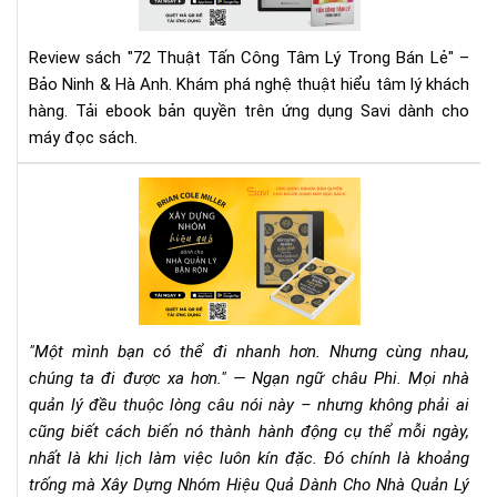
Lý
Tr
Review sách "72 Thuật Tấn Công Tâm Lý Trong Bán Lẻ" –
Bán
Bảo Ninh & Hà Anh. Khám phá nghệ thuật hiểu tâm lý khách
Lẻ
hàng. Tải ebook bản quyền trên ứng dụng Savi dành cho
|
máy đọc sách.
Rev
Chi
Tiế
Rev
&
Sác
Tải
"Xâ
Eb
Dự
Nh
Hiệ
Qu
"Một mình bạn có thể đi nhanh hơn. Nhưng cùng nhau,
Dà
chúng ta đi được xa hơn." — Ngạn ngữ châu Phi. Mọi nhà
Ch
quản lý đều thuộc lòng câu nói này – nhưng không phải ai
Nh
cũng biết cách biến nó thành hành động cụ thể mỗi ngày,
Qu
Lý
nhất là khi lịch làm việc luôn kín đặc. Đó chính là khoảng
Bận
trống mà Xây Dựng Nhóm Hiệu Quả Dành Cho Nhà Quản Lý