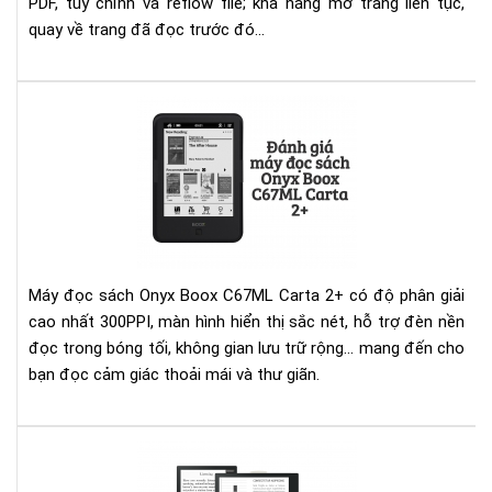
PDF, tùy chỉnh và reflow file; khả năng mở trang liên tục,
Pro
quay về trang đã đọc trước đó...
Đá
giá
má
đọ
sác
Ony
Bo
C6
Máy đọc sách Onyx Boox C67ML Carta 2+ có độ phân giải
Car
cao nhất 300PPI, màn hình hiển thị sắc nét, hỗ trợ đèn nền
2+
đọc trong bóng tối, không gian lưu trữ rộng... mang đến cho
bạn đọc cảm giác thoải mái và thư giãn.
Ony
Bo