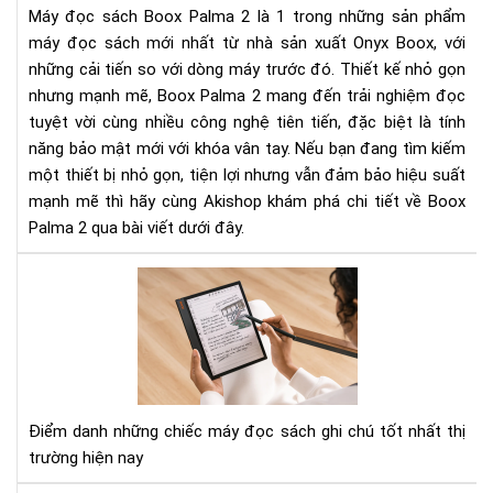
Máy đọc sách Boox Palma 2 là 1 trong những sản phẩm
nhỏ
máy đọc sách mới nhất từ nhà sản xuất Onyx Boox, với
gọ
những cải tiến so với dòng máy trước đó. Thiết kế nhỏ gọn
với
nhưng mạnh mẽ, Boox Palma 2 mang đến trải nghiệm đọc
hiệ
năn
tuyệt vời cùng nhiều công nghệ tiên tiến, đặc biệt là tính
mạ
năng bảo mật mới với khóa vân tay. Nếu bạn đang tìm kiếm
mẽ
một thiết bị nhỏ gọn, tiện lợi nhưng vẫn đảm bảo hiệu suất
và
mạnh mẽ thì hãy cùng Akishop khám phá chi tiết về Boox
bảo
Palma 2 qua bài viết dưới đây.
mậ
tiê
To
tiế
3
má
đọ
sác
có
tín
Điểm danh những chiếc máy đọc sách ghi chú tốt nhất thị
năn
trường hiện nay
ghi