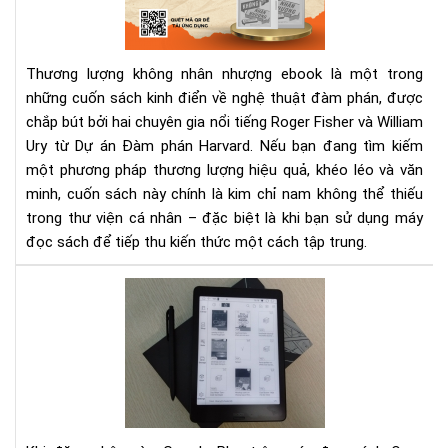
nhâ
nh
eb
Thương lượng không nhân nhượng ebook là một trong
–
những cuốn sách kinh điển về nghệ thuật đàm phán, được
Sác
chắp bút bởi hai chuyên gia nổi tiếng Roger Fisher và William
đà
phá
Ury từ Dự án Đàm phán Harvard. Nếu bạn đang tìm kiếm
kin
một phương pháp thương lượng hiệu quả, khéo léo và văn
điể
minh, cuốn sách này chính là kim chỉ nam không thể thiếu
cho
trong thư viện cá nhân – đặc biệt là khi bạn sử dụng máy
ngư
đọc sách để tiếp thu kiến thức một cách tập trung.
hiệ
đại
Hư
dẫn
đă
nhậ
Goo
Pay
trê
má