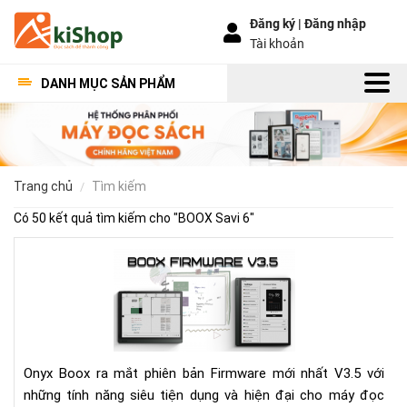
Đăng ký |
Đăng nhập
Tài khoản
DANH MỤC SẢN PHẨM
trang chủ
tìm kiếm
Có 50 kết quả tìm kiếm cho "
BOOX Savi 6
"
Bo
Fir
V3.
Có
gì
mới
Onyx Boox ra mắt phiên bản Firmware mới nhất V3.5 với
những tính năng siêu tiện dụng và hiện đại cho máy đọc