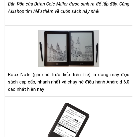
Rộn
Bận Rộn của Brian Cole Miller được sinh ra để lấp đầy. Cùng
–
Akishop tìm hiểu thêm về cuốn sách này nhé!
Bri
Col
Mill
Đá
Cẩ
giá
Na
Bo
Th
Not
Chi
10.
Ch
và
Mọi
Bo
Boox Note (ghi chú trực tiếp trên file) là dòng máy đọc
Nh
Not
sách cap cấp, nhanh nhất và chạy hệ điều hành Android 6.0
Qu
S
cao nhất hiện nay
Lý
Hư
dẫn
cài
đặt
từ
điể