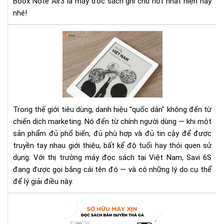
Boox Note Air3 là máy đọc sách ghi chú hot nhất hiện nay
nhé!
Má
đọ
sác
qu
dân
là
gì
Trong thế giới tiêu dùng, danh hiệu "quốc dân" không đến từ
—
chiến dịch marketing. Nó đến từ chính người dùng — khi một
và
sản phẩm đủ phổ biến, đủ phù hợp và đủ tin cậy để được
vì
truyền tay nhau giới thiệu, bất kể độ tuổi hay thói quen sử
sao
Sav
dụng. Với thị trường máy đọc sách tại Việt Nam, Savi 6S
6S
đang được gọi bằng cái tên đó — và có những lý do cụ thể
lại
để lý giải điều này.
đư
gọi
Ưu
như
Đãi
vậy