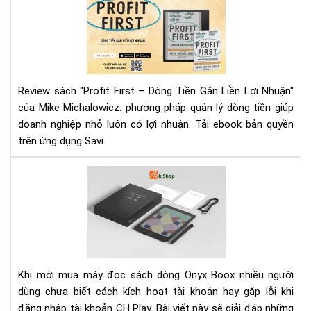
"Pr
và
Fir
tạo
–
ảnh
Dò
hư
Tiề
số
Gắ
Review sách "Profit First – Dòng Tiền Gắn Liền Lợi Nhuận"
Liề
của Mike Michalowicz: phương pháp quản lý dòng tiền giúp
Lợi
doanh nghiệp nhỏ luôn có lợi nhuận. Tải ebook bản quyền
Nhu
trên ứng dụng Savi.
Bí
Quy
Giữ
Cá
Lợi
kíc
Nh
hoạ
Ch
tài
Do
kho
Ngh
CH
Nh
Pla
Khi mới mua máy đọc sách dòng Onyx Boox nhiều người
trê
dùng chưa biết cách kích hoạt tài khoản hay gặp lỗi khi
má
đăng nhập tài khoản CH Play. Bài viết này sẽ giải đáp những
đọ