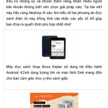
đều có những ưu và nhược điểm riêng, khiến nhiều người
băn khoăn không biết nên chọn giải pháp nào. Tại bài viết
này, hãy cùng Akishop đi sâu tìm hiểu về hai phương án đọc
sách điện tử này, đồng thời cân nhắc các yếu tố để giúp
bạn đưa ra quyết định phù hợp nhất nhé!
Đá
giá
má
đọ
sác
Kep
Máy đọc sách Onyx Boox Kepler sử dụng hệ điều hành
Android 4.2với dung lượng lớn và màn hình Eink mang đến
cho bạn cảm giác đọc y như sách giấy.
Th
lượ
kh