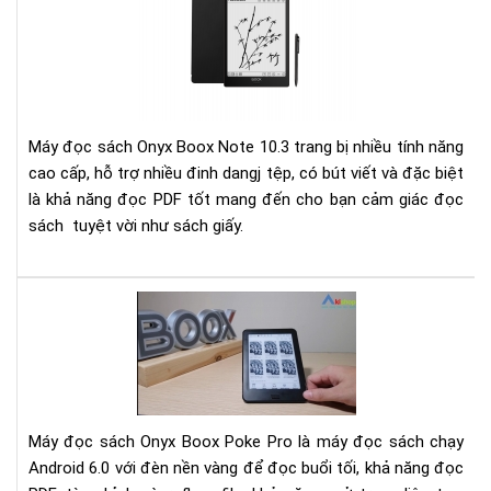
phụ
giá
mọi
má
file
đọ
PD
sác
Ony
Bo
Máy đọc sách Onyx Boox Note 10.3 trang bị nhiều tính năng
Not
cao cấp, hỗ trợ nhiều đinh dangj tệp, có bút viết và đặc biệt
10.
là khả năng đọc PDF tốt mang đến cho bạn cảm giác đọc
sách tuyệt vời như sách giấy.
Đá
giá
má
đọ
sác
Ony
Máy đọc sách Onyx Boox Poke Pro là máy đọc sách chạy
Bo
Android 6.0 với đèn nền vàng để đọc buổi tối, khả năng đọc
Po