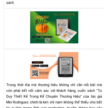
sách
Kế
Ho
Bí
Ng
–
Khi
Mộ
Qu
"Tư
Bí
Duy
Ng
Thi
Tha
Kế
Đổi
Tr
Cá
Kể
Bạn
Trong thời đại mà thương hiệu không chỉ cần nổi bật mà
Chu
Nhì
còn phải kết nối cảm xúc với khách hàng, cuốn sách "Tư
Th
Nh
Duy Thiết Kế Trong Kể Chuyện Thương Hiệu" của tác giả
Hiệ
Do
Miri Rodriguez chính là kim chỉ nam không thể thiếu cho bất
–
Ngh
Cẩ