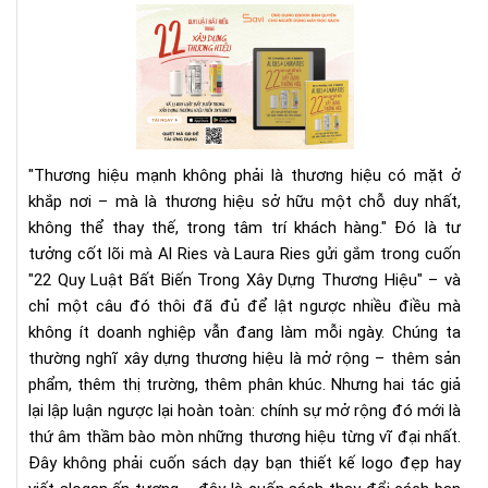
chú
22
tốt
Quy
nhấ
Luậ
hiệ
Bất
nay
Biế
Tr
Xây
"Thương hiệu mạnh không phải là thương hiệu có mặt ở
Dự
khắp nơi – mà là thương hiệu sở hữu một chỗ duy nhất,
Th
không thể thay thế, trong tâm trí khách hàng."
Đó là tư
Hiệ
tưởng cốt lõi mà Al Ries và Laura Ries gửi gắm trong cuốn
|
Rev
"22 Quy Luật Bất Biến Trong Xây Dựng Thương Hiệu" – và
Sác
chỉ một câu đó thôi đã đủ để lật ngược nhiều điều mà
&
không ít doanh nghiệp vẫn đang làm mỗi ngày.
Chúng ta
Tải
thường nghĩ xây dựng thương hiệu là mở rộng – thêm sản
Eb
phẩm, thêm thị trường, thêm phân khúc. Nhưng hai tác giả
Trê
lại lập luận ngược lại hoàn toàn: chính sự mở rộng đó mới là
Sav
thứ âm thầm bào mòn những thương hiệu từng vĩ đại nhất.
Đây không phải cuốn sách dạy bạn thiết kế logo đẹp hay