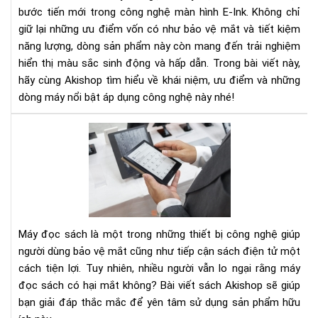
Sắc
bước tiến mới trong công nghệ màn hình E-Ink. Không chỉ
Nét
giữ lại những ưu điểm vốn có như bảo vệ mắt và tiết kiệm
Mà
năng lượng, dòng sản phẩm này còn mang đến trải nghiệm
Sắc
hiển thị màu sắc sinh động và hấp dẫn. Trong bài viết này,
Số
Độ
hãy cùng Akishop tìm hiểu về khái niệm, ưu điểm và những
dòng máy nổi bật áp dụng công nghệ này nhé!
Má
Đọ
Sác
Có
Hại
Mắ
Kh
Máy đọc sách là một trong những thiết bị công nghệ giúp
Nh
người dùng bảo vệ mắt cũng như tiếp cận sách điện tử một
Điề
cách tiện lợi. Tuy nhiên, nhiều người vẫn lo ngại rằng máy
Bạn
đọc sách có hại mắt không? Bài viết sách Akishop sẽ giúp
Cầ
Biế
bạn giải đáp thắc mắc để yên tâm sử dụng sản phẩm hữu