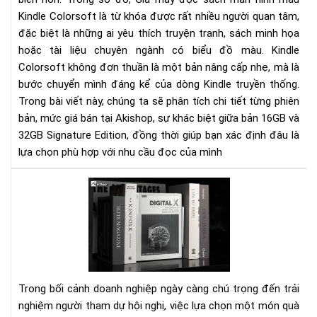
-
Kindle Colorsoft là từ khóa được rất nhiều người quan tâm,
Th
tin
đặc biệt là những ai yêu thích truyện tranh, sách minh họa
mới
hoặc tài liệu chuyên ngành có biểu đồ màu. Kindle
nhấ
Colorsoft không đơn thuần là một bản nâng cấp nhẹ, mà là
&
bước chuyển mình đáng kể của dòng Kindle truyền thống.
nên
Trong bài viết này, chúng ta sẽ phân tích chi tiết từng phiên
chọ
bản, mức giá bán tại Akishop, sự khác biệt giữa bản 16GB và
phi
32GB Signature Edition, đồng thời giúp bạn xác định đâu là
bản
lựa chọn phù hợp với nhu cầu đọc của mình
nào
Qu
tặn
hội
ngh
Má
đọ
sác
Trong bối cảnh doanh nghiệp ngày càng chú trọng đến trải
nhỏ
nghiệm người tham dự hội nghị, việc lựa chọn một món quà
gọ