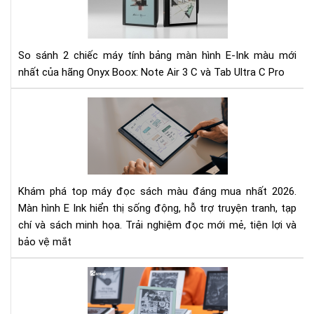
Air
đi
3
hiệ
C
tại
và
So sánh 2 chiếc máy tính bảng màn hình E-Ink màu mới
Tab
nhất của hãng Onyx Boox: Note Air 3 C và Tab Ultra C Pro
Ult
C
To
Pro
các
Nê
má
mu
đọ
má
sác
nào
mà
Khám phá top máy đọc sách màu đáng mua nhất 2026.
nên
Màn hình E Ink hiển thị sống động, hỗ trợ truyện tranh, tạp
mu
chí và sách minh họa. Trải nghiệm đọc mới mẻ, tiện lợi và
nhấ
bảo vệ mắt
202
Mà
hìn
E