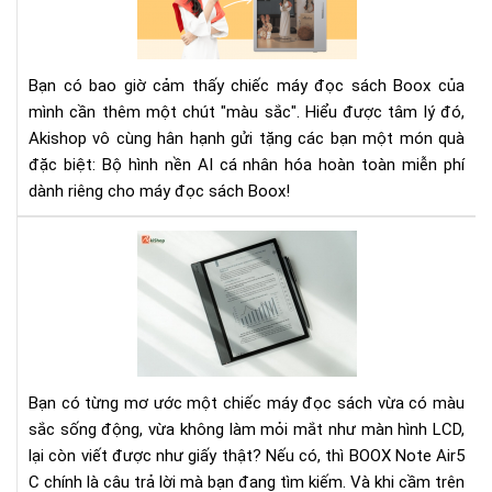
nền
AI
cá
Bạn có bao giờ cảm thấy chiếc máy đọc sách Boox của
nhâ
mình cần thêm một chút "màu sắc". Hiểu được tâm lý đó,
hóa
Akishop vô cùng hân hạnh gửi tặng các bạn một món quà
miễ
đặc biệt: Bộ hình nền AI cá nhân hóa hoàn toàn miễn phí
phí
cho
dành riêng cho máy đọc sách Boox!
má
đọ
Rev
sác
BO
Bo
Not
Air
C:
Mà
hìn
Bạn có từng mơ ước một chiếc máy đọc sách vừa có màu
mà
sắc sống động, vừa không làm mỏi mắt như màn hình LCD,
–
lại còn viết được như giấy thật? Nếu có, thì BOOX Note Air5
Là
C chính là câu trả lời mà bạn đang tìm kiếm. Và khi cầm trên
việ