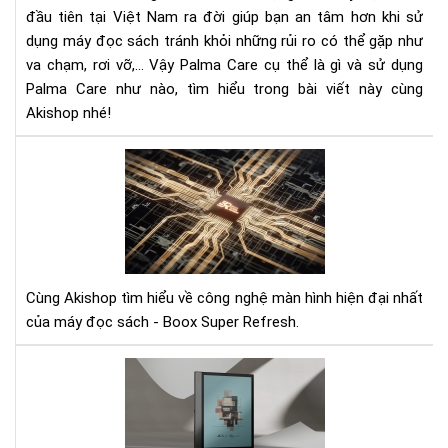
Pal
đầu tiên tại Việt Nam ra đời giúp bạn an tâm hơn khi sử
Car
dụng máy đọc sách tránh khỏi những rủi ro có thể gặp như
va chạm, rơi vỡ,... Vậy Palma Care cụ thể là gì và sử dụng
Palma Care như nào, tìm hiểu trong bài viết này cùng
Akishop nhé!
Cô
ngh
mà
hìn
BS
là
gì?
Cùng Akishop tìm hiểu về công nghệ màn hình hiện đại nhất
của máy đọc sách - Boox Super Refresh.
Ra
mắ
siê
ph