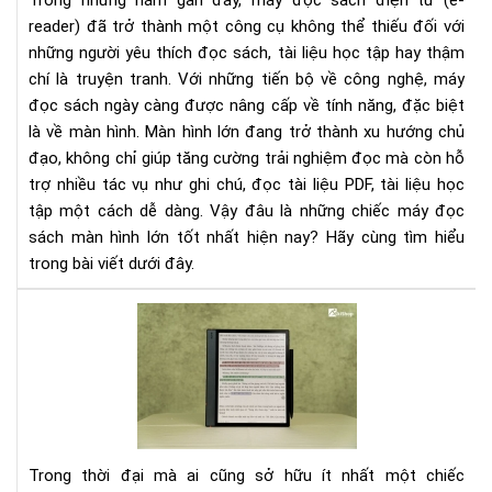
Trong những năm gần đây, máy đọc sách điện tử (e-
nhấ
reader) đã trở thành một công cụ không thể thiếu đối với
cho
những người yêu thích đọc sách, tài liệu học tập hay thậm
ngư
chí là truyện tranh. Với những tiến bộ về công nghệ, máy
đọ
đọc sách ngày càng được nâng cấp về tính năng, đặc biệt
là về màn hình. Màn hình lớn đang trở thành xu hướng chủ
đạo, không chỉ giúp tăng cường trải nghiệm đọc mà còn hỗ
trợ nhiều tác vụ như ghi chú, đọc tài liệu PDF, tài liệu học
tập một cách dễ dàng. Vậy đâu là những chiếc máy đọc
sách màn hình lớn tốt nhất hiện nay? Hãy cùng tìm hiểu
trong bài viết dưới đây.
Tại
sao
mà
hìn
má
đọ
sác
Trong thời đại mà ai cũng sở hữu ít nhất một chiếc
kh