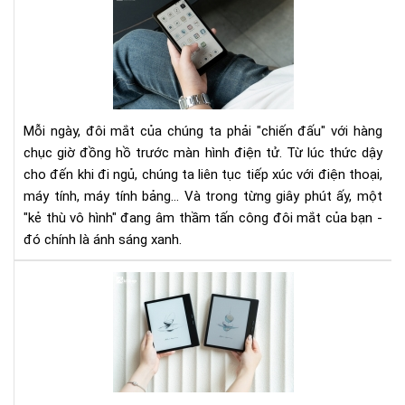
sán
xan
là
gì?
Tác
hại
Mỗi ngày, đôi mắt của chúng ta phải "chiến đấu" với hàng
với
chục giờ đồng hồ trước màn hình điện tử. Từ lúc thức dậy
mắ
cho đến khi đi ngủ, chúng ta liên tục tiếp xúc với điện thoại,
và
máy tính, máy tính bảng... Và trong từng giây phút ấy, một
vì
sao
"kẻ thù vô hình" đang âm thầm tấn công đôi mắt của bạn -
má
đó chính là ánh sáng xanh.
đọ
sác
Má
là
đọ
giải
sác
phá
mà
an
hìn
toà
mà
hơn
có