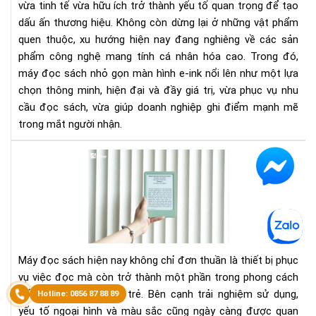
vừa tinh tế vừa hữu ích trở thành yếu tố quan trọng để tạo
mà
dấu ấn thương hiệu. Không còn dừng lại ở những vật phẩm
hìn
E-
quen thuộc, xu hướng hiện nay đang nghiêng về các sản
ink
phẩm công nghệ mang tính cá nhân hóa cao. Trong đó,
máy đọc sách nhỏ gọn màn hình e-ink nổi lên như một lựa
chọn thông minh, hiện đại và đầy giá trị, vừa phục vụ nhu
cầu đọc sách, vừa giúp doanh nghiệp ghi điểm mạnh mẽ
trong mắt người nhận.
Đá
giá
ngo
hìn
Kin
Bas
202
Máy đọc sách hiện nay không chỉ đơn thuần là thiết bị phục
mà
vụ việc đọc mà còn trở thành một phần trong phong cách
xan
sống của nhiều người trẻ. Bên cạnh trải nghiệm sử dụng,
mat
yếu tố ngoại hình và màu sắc cũng ngày càng được quan
Nh