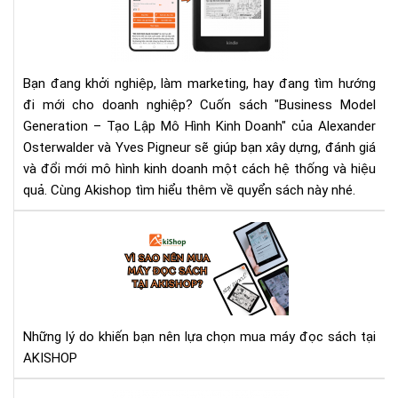
Lập
Mô
Hìn
Kin
Bạn đang khởi nghiệp, làm marketing, hay đang tìm hướng
Doa
đi mới cho doanh nghiệp? Cuốn sách "Business Model
Cu
Generation – Tạo Lập Mô Hình Kinh Doanh" của Alexander
sác
Osterwalder và Yves Pigneur sẽ giúp bạn xây dựng, đánh giá
gối
và đổi mới mô hình kinh doanh một cách hệ thống và hiệu
đầ
quả. Cùng Akishop tìm hiểu thêm về quyển sách này nhé.
giư
cho
Vì
nhà
sao
khở
nên
ngh
mu
má
đọ
Những lý do khiến bạn nên lựa chọn mua máy đọc sách tại
sác
AKISHOP
tại
AK