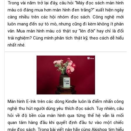
Trong vài năm trở lại đây, câu hỏi “Máy đọc sách màn hình
mà
đá
màu có đáng mua hơn màn hình đen trắng?” xuất hiện ngày
hìn
mu
điệ
càng nhiều trên các hội nhóm đọc sách. Công nghệ mới
hơn
tử
luôn mang đến sự tò mò, nhưng cũng đi kèm không ít phân
mà
hìn
vân. Mua màn hình màu có thật sự “lên đời” hay chỉ là đổi
đe
trải nghiệm? Cùng mình phân tích thật kỹ, theo cách dễ hiểu
trắ
nhất nhé.
Đá
giá
độ
bền
mà
hìn
má
Màn hình E-Ink trên các dòng Kindle luôn là điểm nhấn công
đọ
nghệ thu hút người dùng yêu thích đọc sách. Tuy nhiên, câu
sác
hỏi về độ bền của màn hình qua từng thế hệ vẫn là mối
Kin
quan tâm hàng đầu khi quyết định đầu tư vào một chiếc
qua
các
máy đọc sách. Trong bài viết này hãy cùng Akishop tim hiểu