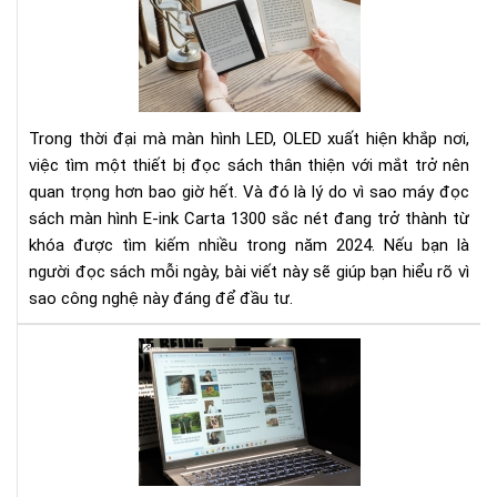
sác
mà
hìn
E-
ink
Trong thời đại mà màn hình LED, OLED xuất hiện khắp nơi,
Car
việc tìm một thiết bị đọc sách thân thiện với mắt trở nên
130
quan trọng hơn bao giờ hết. Và đó là lý do vì sao máy đọc
sắc
sách màn hình E-ink Carta 1300 sắc nét đang trở thành từ
nét
khóa được tìm kiếm nhiều trong năm 2024. Nếu bạn là
người đọc sách mỗi ngày, bài viết này sẽ giúp bạn hiểu rõ vì
sao công nghệ này đáng để đầu tư.
Tác
hại
của
ánh
sán
xan
từ