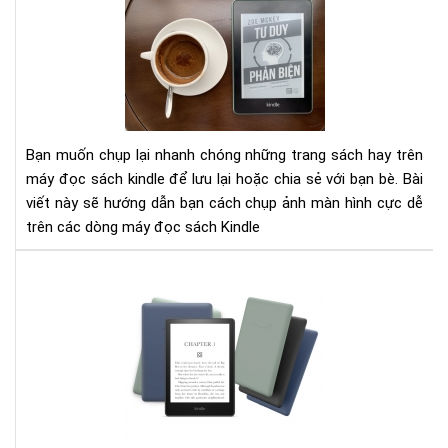
dẫn
và
chụ
Văn
mà
hóa
hìn
đọ
trê
Việ
Má
Na
đọ
tỉn
Bạn muốn chụp lại nhanh chóng những trang sách hay trên
sác
Hải
máy đọc sách kindle để lưu lại hoặc chia sẻ với bạn bè. Bài
Kin
Dư
viết này sẽ hướng dẫn bạn cách chụp ảnh màn hình cực dễ
cực
như
trên các dòng máy đọc sách Kindle
đơ
thế
giả
nào
Cô
ngh
mà
hìn
E-
Ink
của
má