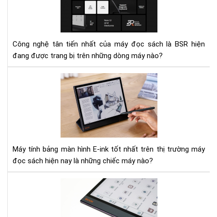
má
sác
mỏ
có
nhẹ
cô
nhấ
ngh
Công nghệ tân tiến nhất của máy đọc sách là BSR hiện
mà
đang được trang bị trên những dòng máy nào?
hìn
BS
To
tân
5
tiế
má
nhấ
tín
bản
E-
Ink
Máy tính bảng màn hình E-ink tốt nhất trên thị trường máy
tốt
đọc sách hiện nay là những chiếc máy nào?
nhấ
hiệ
Rev
nay
sau
khi
sử