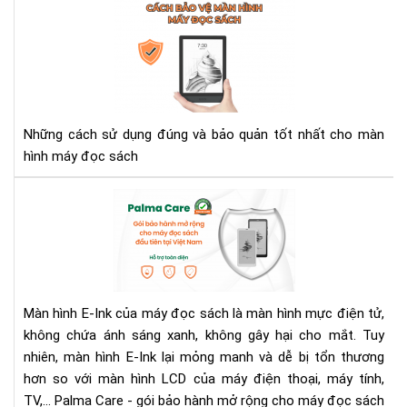
Cá
bảo
vệ
mà
hìn
má
đọ
Những cách sử dụng đúng và bảo quản tốt nhất cho màn
sác
hình máy đọc sách
Bả
Hà
Má
Đọ
Sác
Với
Màn hình E-Ink của máy đọc sách là màn hình mực điện tử,
Gói
không chứa ánh sáng xanh, không gây hại cho mắt. Tuy
Bả
nhiên, màn hình E-Ink lại mỏng manh và dễ bị tổn thương
Hà
Mở
hơn so với màn hình LCD của máy điện thoại, máy tính,
Rộ
TV,... Palma Care - gói bảo hành mở rộng cho máy đọc sách