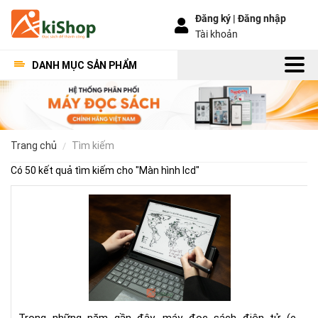
Đăng ký |
Đăng nhập
Tài khoản
DANH MỤC SẢN PHẨM
trang chủ
tìm kiếm
Có 50 kết quả tìm kiếm cho "
Màn hình lcd
"
To
má
đọ
sác
mà
hìn
lớn
tốt