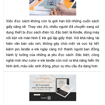
Ink
Kin
Cô
ngh
Việc đọc sách không còn bị giới hạn bởi những cuốn sách
đọ
giấy nặng nề. Thay vào đó, nhiều người đã chuyển sang sử
sác
dụng thiết bị đọc sách điện tử, đặc biệt là Kindle, dòng máy
tối
nổi bật với màn hình E Ink giả lập giấy thật. Với khả năng tái
ưu
cho
hiện văn bản sắc nét, không gây chói mắt và cực kỳ tiết
mắ
kiệm pin, kindle e-ink ngày càng trở thành người bạn đồng
của
hành lý tưởng của những ai yêu đọc sách. Đặc biệt, công
bạn
nghệ mới như color e-ink kindle còn mở ra khả năng hiển thị
hình ảnh, màu sắc sinh động, phục vụ nhu cầu đa dạng hơn.
"Sự
va
ch
giữ
các
nền