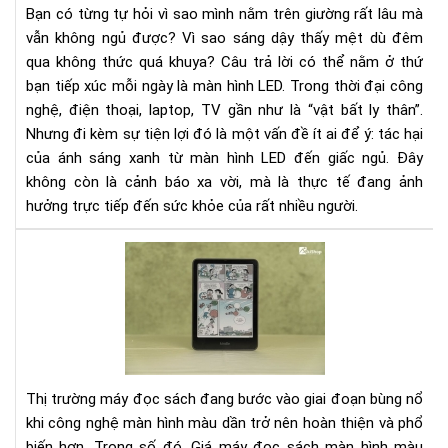
Bạn có từng tự hỏi vì sao mình nằm trên giường rất lâu mà
mà
vẫn không ngủ được? Vì sao sáng dậy thấy mệt dù đêm
hìn
qua không thức quá khuya? Câu trả lời có thể nằm ở thứ
LE
bạn tiếp xúc mỗi ngày là màn hình LED. Trong thời đại công
đế
giấ
nghệ, điện thoại, laptop, TV gần như là “vật bất ly thân”.
ngủ
Nhưng đi kèm sự tiện lợi đó là một vấn đề ít ai để ý: tác hại
-
của ánh sáng xanh từ màn hình LED đến giấc ngủ. Đây
Hiể
không còn là cảnh báo xa vời, mà là thực tế đang ảnh
đú
hưởng trực tiếp đến sức khỏe của rất nhiều người.
để
ngủ
Giá
ng
má
hơn
đọ
sác
mà
hìn
mà
Thị trường máy đọc sách đang bước vào giai đoạn bùng nổ
Kin
khi công nghệ màn hình màu dần trở nên hoàn thiện và phổ
Col
biến hơn. Trong số đó, Giá máy đọc sách màn hình màu