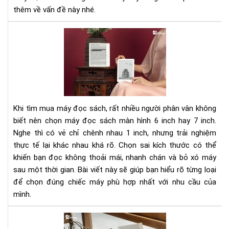
đời
thêm về vấn đề này nhé.
Nê
chọ
má
đọ
sác
mà
hìn
Khi tìm mua máy đọc sách, rất nhiều người phân vân không
6
biết nên chọn máy đọc sách màn hình 6 inch hay 7 inch.
inc
Nghe thì có vẻ chỉ chênh nhau 1 inch, nhưng trải nghiệm
hay
thực tế lại khác nhau khá rõ. Chọn sai kích thước có thể
7
inc
khiến bạn đọc không thoải mái, nhanh chán và bỏ xó máy
sau một thời gian. Bài viết này sẽ giúp bạn hiểu rõ từng loại
để chọn đúng chiếc máy phù hợp nhất với nhu cầu của
mình.
Má
đọ