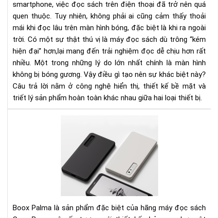
smartphone, việc đọc sách trên điện thoại đã trở nên quá
bị
quen thuộc. Tuy nhiên, không phải ai cũng cảm thấy thoải
bó
mái khi đọc lâu trên màn hình bóng, đặc biệt là khi ra ngoài
gư
như
trời. Có một sự thật thú vị là máy đọc sách dù trông “kém
điệ
hiện đại” hơn,lại mang đến trải nghiệm đọc dễ chịu hơn rất
tho
nhiều. Một trong những lý do lớn nhất chính là màn hình
không bị bóng gương. Vậy điều gì tạo nên sự khác biệt này?
Câu trả lời nằm ở công nghệ hiển thị, thiết kế bề mặt và
triết lý sản phẩm hoàn toàn khác nhau giữa hai loại thiết bị.
Điề
gì
khi
cho
má
đọ
sác
Bo
Pal
Boox Palma là sản phẩm đặc biệt của hãng máy đọc sách
đắt