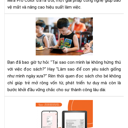
Mira Pro Color đã ra đời, một giải pháp công nghệ giúp bảo
Col
vệ mắt và nâng cao hiệu suất làm việc.
sẽ
xử
5
lý
các
triệ
rèn
để
thó
que
đọ
sác
Bạn đã bao giờ tự hỏi: "Tại sao con mình lại không hứng thú
cho
với việc đọc sách?" Hay "Làm sao để con yêu sách giống
bé
như mình ngày xưa?" Rèn thói quen đọc sách cho bé không
mà
chỉ giúp trẻ mở rộng vốn từ, phát triển tư duy mà còn là
kh
khi
bước khởi đầu vững chắc cho sự thành công lâu dài.
trẻ
chá
Bus
nản
Mo
Gen
–
Tạ