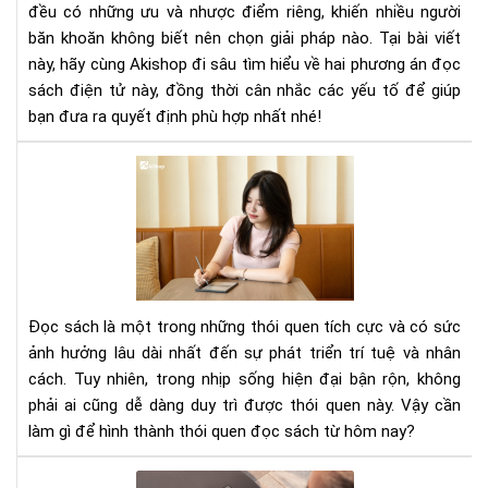
đều có những ưu và nhược điểm riêng, khiến nhiều người
băn khoăn không biết nên chọn giải pháp nào. Tại bài viết
này, hãy cùng Akishop đi sâu tìm hiểu về hai phương án đọc
sách điện tử này, đồng thời cân nhắc các yếu tố để giúp
bạn đưa ra quyết định phù hợp nhất nhé!
Cầ
làm
gì
để
hìn
thà
thó
Đọc sách là một trong những thói quen tích cực và có sức
que
ảnh hưởng lâu dài nhất đến sự phát triển trí tuệ và nhân
đọ
cách. Tuy nhiên, trong nhịp sống hiện đại bận rộn, không
sác
phải ai cũng dễ dàng duy trì được thói quen này. Vậy cần
nga
hô
làm gì để hình thành thói quen đọc sách từ hôm nay?
nay
Mà