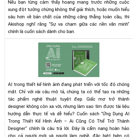
Nếu bạn từng cảm thấy hoang mang trước những cuộc
văn
xung đột tưởng chừng không thể giải thích, hoặc muốn hiểu
min
sâu hơn về bản chất của những căng thẳng toàn cầu, thì
eb
–
Akishop nghĩ rằng "Sự va chạm giữa các nền văn minh"
Khi
chính là cuốn sách dành cho bạn.
văn
hóa
Rev
địn
chi
hìn
tiết
xun
'Ứn
đột
Dụ
toà
AI
AI trong thiết kế hình ảnh đang phát triển với tốc độ chóng
cầu
Tr
mặt. Chỉ với vài câu mô tả, chúng ta có thể tạo ra những
Thi
tác phẩm nghệ thuật tuyệt đẹp. Giấc mơ trở thành
Kế
Hìn
designer không còn xa vời, nhưng làm sao tìm được tài liệu
Ảnh
hướng dẫn thực tế và dễ hiểu?
Cuốn sách "Ứng Dụng AI
–
Trong Thiết Kế Hình Ảnh – Ai Cũng Có Thể Trở Thành
Cẩ
Designer" chính là câu trả lời. Đây là cẩm nang hoàn hảo
nan
cho cả người mới và người làm nghề, đặc biệt hiện có