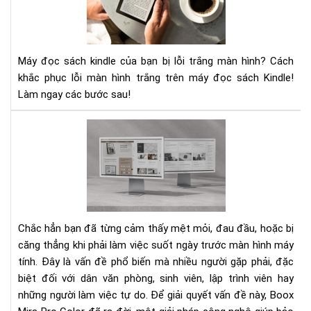
sác
kin
của
bạn
Máy đọc sách kindle của bạn bị lỗi trắng màn hình? Cách
bị
khắc phục lỗi màn hình trắng trên máy đọc sách Kindle!
lỗi
Làm ngay các bước sau!
trắ
mà
hìn
Mệ
Hãy
mỏi
áp
vì
dụ
làm
nga
việ
các
với
khắ
mà
Chắc hẳn bạn đã từng cảm thấy mệt mỏi, đau đầu, hoặc bị
phụ
hìn
căng thẳng khi phải làm việc suốt ngày trước màn hình máy
này
má
tính. Đây là vấn đề phổ biến mà nhiều người gặp phải, đặc
tín
biệt đối với dân văn phòng, sinh viên, lập trình viên hay
Bo
Mir
những người làm việc tự do. Để giải quyết vấn đề này, Boox
Pro