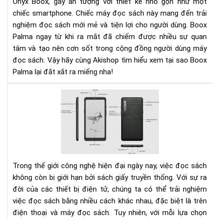
Onyx Boox, gây ấn tượng với thiết kế nhỏ gọn như một
xắt
chiếc smartphone. Chiếc máy đọc sách này mang đến trải
ra
nghiệm đọc sách mới mẻ và tiện lợi cho người dùng. Boox
miế
Palma ngay từ khi ra mắt đã chiếm được nhiều sự quan
tâm và tạo nên cơn sốt trong cộng đồng người dùng máy
đọc sách. Vậy hãy cùng Akishop tìm hiểu xem tại sao Boox
Palma lại đắt xắt ra miếng nha!
Nê
lựa
chọ
đọ
sác
trê
điệ
Trong thế giới công nghệ hiện đại ngày nay, việc đọc sách
tho
không còn bị giới hạn bởi sách giấy truyền thống. Với sự ra
hay
đời của các thiết bị điện tử, chúng ta có thể trải nghiệm
má
việc đọc sách bằng nhiều cách khác nhau, đặc biệt là trên
đọ
điện thoại và máy đọc sách. Tuy nhiên, với mỗi lựa chọn
sác