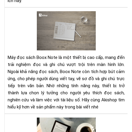
ích này.
Má
Đọ
Sác
Bo
Not
–
Trả
Máy đọc sách Boox Note là một thiết bị cao cấp, mang đến
Ng
trải nghiệm đọc và ghi chú vượt trội trên màn hình lớn.
Đọ
Ngoài khả năng đọc sách, Boox Note còn tích hợp bút cảm
&
ứng, cho phép người dùng viết tay, vẽ sơ đồ và ghi chú trực
Ghi
Ch
tiếp trên văn bản. Nhờ những tính năng này, thiết bị trở
Trê
thành lựa chọn lý tưởng cho người yêu thích đọc sách,
Mà
nghiên cứu và làm việc với tài liệu số. Hãy cùng Akishop tìm
Hìn
hiểu kỹ hơn về sản phẩm này trong bài viết nhé
Lớn
Má
đọ