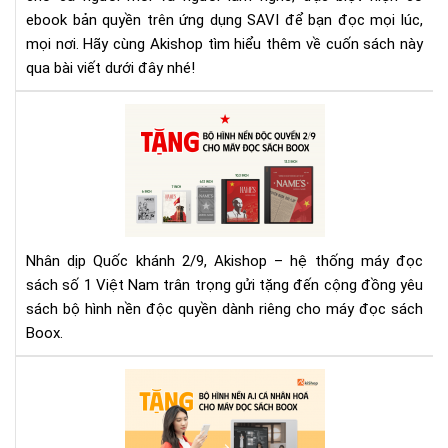
tự
ebook bản quyền trên ứng dụng SAVI để bạn đọc mọi lúc,
học
mọi nơi. Hãy cùng Akishop tìm hiểu thêm về cuốn sách này
thi
qua bài viết dưới đây nhé!
kế
bằn
Nh
AI
nga
bộ
hìn
nền
độ
quy
Nhân dịp Quốc khánh 2/9, Akishop – hệ thống máy đọc
mừ
sách số 1 Việt Nam trân trọng gửi tặng đến cộng đồng yêu
Qu
sách bộ hình nền độc quyền dành riêng cho máy đọc sách
khá
Boox.
2/9
từ
Aki
Aki
tặn
bộ
hìn