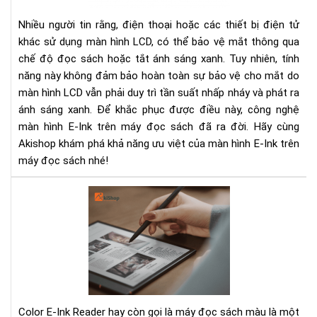
đọ
sác
Nhiều người tin rằng, điện thoại hoặc các thiết bị điện tử
có
khác sử dụng màn hình LCD, có thể bảo vệ mắt thông qua
gì
chế độ đọc sách hoặc tắt ánh sáng xanh. Tuy nhiên, tính
đặ
năng này không đảm bảo hoàn toàn sự bảo vệ cho mắt do
biệ
màn hình LCD vẫn phải duy trì tần suất nhấp nháy và phát ra
ánh sáng xanh. Để khắc phục được điều này, công nghệ
màn hình E-Ink trên máy đọc sách đã ra đời. Hãy cùng
Akishop khám phá khả năng ưu việt của màn hình E-Ink trên
máy đọc sách nhé!
Col
E
Ink
Rea
Trả
Ng
Đọ
Sác
Color E-Ink Reader hay còn gọi là máy đọc sách màu là một