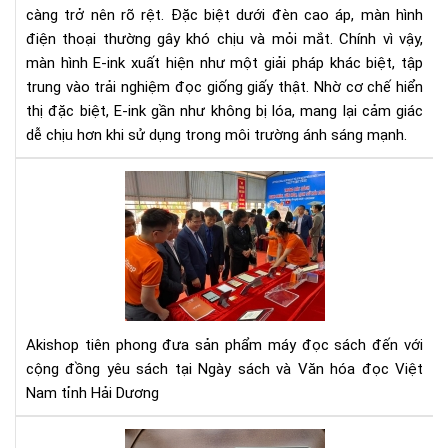
càng trở nên rõ rệt. Đặc biệt dưới đèn cao áp, màn hình
khi
dù
điện thoại thường gây khó chịu và mỏi mắt. Chính vì vậy,
dướ
màn hình E-ink xuất hiện như một giải pháp khác biệt, tập
đè
trung vào trải nghiệm đọc giống giấy thật. Nhờ cơ chế hiển
cao
thị đặc biệt, E-ink gần như không bị lóa, mang lại cảm giác
áp?
dễ chịu hơn khi sử dụng trong môi trường ánh sáng mạnh.
Giả
thí
Aki
chi
đã
tiết
đe
từ
cô
A–
ngh
Z
mà
hìn
E-
Akishop tiên phong đưa sản phẩm máy đọc sách đến với
INK
cộng đồng yêu sách tại Ngày sách và Văn hóa đọc Việt
đế
Nam tỉnh Hải Dương
với
Ng
Hư
sác