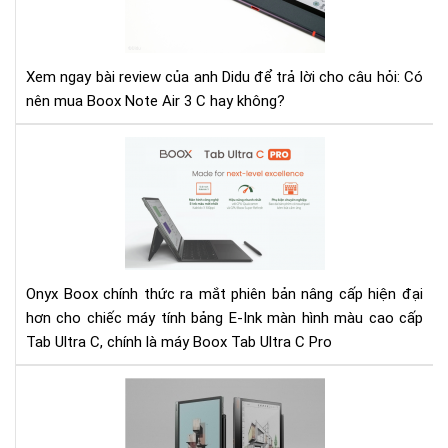
dụ
Not
Air
Xem ngay bài review của anh Didu để trả lời cho câu hỏi: Có
3
nên mua Boox Note Air 3 C hay không?
C:
Có
Ra
xứn
mắ
đá
Bo
để
Tab
nân
Ult
cấp
C
khô
Pro
Onyx Boox chính thức ra mắt phiên bản nâng cấp hiện đại
-
hơn cho chiếc máy tính bảng E-Ink màn hình màu cao cấp
Má
Tab Ultra C, chính là máy Boox Tab Ultra C Pro
đọ
sác
So
nha
sán
nhấ
Not
thờ