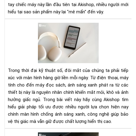
hiệ
tay chiếc máy này lần đầu tiên tại Akishop, nhiều người mới
quả
hiểu tại sao sản phẩm này lại "mê mẩn" đến vậy.
–
Ghi
Mà
chú
Hìn
như
Ch
giấ
Ánh
thậ
Sá
Xan
Giả
Trong thời đại kỹ thuật số, đôi mắt của chúng ta phải tiếp
Phá
xúc với màn hình hàng giờ liền mỗi ngày. Từ điện thoại, máy
Bả
tính cho đến máy đọc sách, ánh sáng xanh phát ra từ các
Vệ
thiết bị này là nguyên nhân chính khiến mắt mỏi, khô và ảnh
Đôi
Mắ
hưởng giấc ngủ. Trong bài viết này hãy cùng Akishop tìm
Tr
hiểu giải pháp tối ưu được nhiều người lựa chọn hiện nay
Kỷ
chính màn hình chống ánh sáng xanh, công nghệ giúp bảo
Ngu
vệ thị giác mà vẫn giữ được chất lượng hiển thị cao.
Số
Ánh