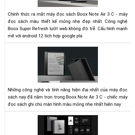
Bo
Not
Chính thức ra mắt máy đọc sách Boox Note Air 3 C - máy
Air
đọc sách màu thiết kế mỏng nhẹ đẹp nhất. Công nghệ
3
Boox Super Refresh lướt web không độ trễ. Cấu hình mạnh
C
-
mẽ với android 12 tích hợp google pla
Má
đọ
Not
sác
Air
ghi
3
chú
C
mà
-
hìn
Mọi
mà
cô
Những công nghệ và tính năng hiện đại nhất của máy đọc
mỏ
ngh
sách nay đã nằm trọn trong Boox Note Air 3 C - chiếc máy
nhẹ
hiệ
đọc sách ghi chú màn hình màu mỏng nhẹ nhất hiện nay
nhấ
đại
nhấ
Nh
tro
má
chi
đọ