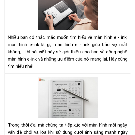
hìn
E-
ink
là
gì.
Nhiều bạn có thắc mắc muốn tìm hiểu về màn hình e - ink,
Nh
màn hình e-ink là gì, màn hình e - ink giúp bảo vệ mắt
điề
bạn
không,... thì bài viết này sẽ giới thiệu cho bạn về công nghệ
chư
màn hình e-ink và những ưu điểm của nó mang lại. Hãy cùng
biế
tìm hiểu nhé!
về
mà
Tại
hìn
sao
e-
mà
ink
hìn
E-
ink
kh
Trong thời đại mà chúng ta tiếp xúc với màn hình mỗi ngày,
bị
vấn đề chói và lóa khi sử dụng dưới ánh sáng mạnh ngày
lóa