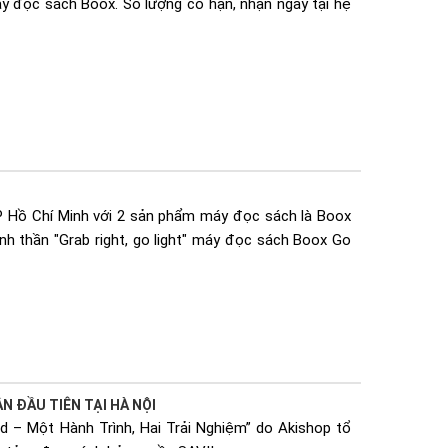
áy đọc sách Boox. Số lượng có hạn, nhận ngay tại hệ
Hồ Chí Minh với 2 sản phẩm máy đọc sách là Boox
nh thần "Grab right, go light" máy đọc sách Boox Go
ẦN ĐẦU TIÊN TẠI HÀ NỘI
 – Một Hành Trình, Hai Trải Nghiệm” do Akishop tổ