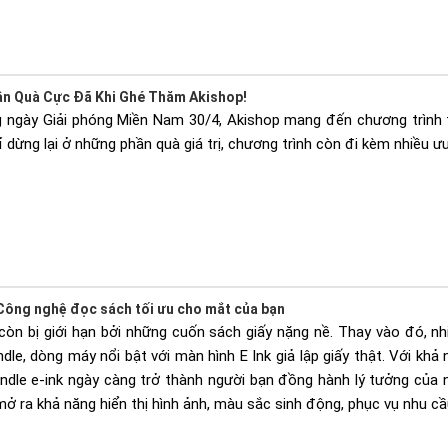
ận Quà Cực Đã Khi Ghé Thăm Akishop!
ngày Giải phóng Miền Nam 30/4, Akishop mang đến chương trình t
hỉ dừng lại ở những phần quà giá trị, chương trình còn đi kèm nhiều
 Công nghệ đọc sách tối ưu cho mắt của bạn
òn bị giới hạn bởi những cuốn sách giấy nặng nề. Thay vào đó, nh
indle, dòng máy nổi bật với màn hình E Ink giả lập giấy thật. Với kh
 kindle e-ink ngày càng trở thành người bạn đồng hành lý tưởng củ
 mở ra khả năng hiển thị hình ảnh, màu sắc sinh động, phục vụ nhu c