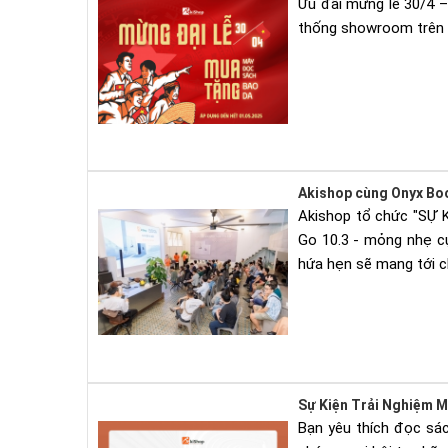
Ưu đãi mừng lễ 30/4 –
thống showroom trên 
Akishop cùng Onyx Bo
Akishop tổ chức "SỰ
Go 10.3 - mỏng nhẹ cự
hứa hẹn sẽ mang tới ch
Sự Kiện Trải Nghiệm 
Bạn yêu thích đọc sá