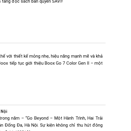
n tảng đọc sách bản quyền SAVI!
thế với thiết kế mỏng nhẹ, hiệu năng mạnh mẽ và khả
oox tiếp tục giới thiệu Boox Go 7 Color Gen II – một
 Nội
rong năm – “Go Beyond – Một Hành Trình, Hai Trải
ận Đống Đa, Hà Nội. Sự kiện không chỉ thu hút đông