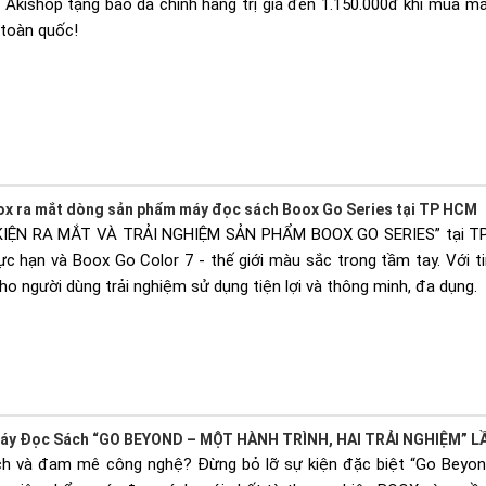
 Akishop tặng bao da chính hãng trị giá đến 1.150.000đ khi mua m
toàn quốc!
ox ra mắt dòng sản phẩm máy đọc sách Boox Go Series tại TP HCM
 KIỆN RA MẮT VÀ TRẢI NGHIỆM SẢN PHẨM BOOX GO SERIES” tại TP 
c hạn và Boox Go Color 7 - thế giới màu sắc trong tầm tay. Với ti
o người dùng trải nghiệm sử dụng tiện lợi và thông minh, đa dụng.
Máy Đọc Sách “GO BEYOND – MỘT HÀNH TRÌNH, HAI TRẢI NGHIỆM” L
ch và đam mê công nghệ? Đừng bỏ lỡ sự kiện đặc biệt “Go Beyond