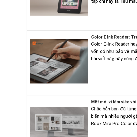
tạp chí hay tài liệu màu
Color E Ink Reader: T
Color E-Ink Reader ha
vốn có như bảo vệ mắt
bài viết này, hãy cùng
Mệt mỏi vì làm việc vớ
Chắc hẳn bạn đã từng 
biến mà nhiều người gặ
Boox Mira Pro Color đã