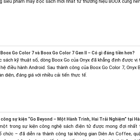
ng siêu phẩm máy đọc sách mới nhất từ thương hiệu BOOX cùng nề
Boox Go Color 7 và Boox Go Color 7 Gen II – Có gì đáng tiền hơn?
c sách kỹ thuật số, dòng Boox Go của Onyx đã khẳng định được vị 
 hệ điều hành Android. Sau thành công của Boox Go Color 7, Onyx B
 diện, đáng giá với nhiều cải tiến thực tế.
 công sự kiện “Go Beyond – Một Hành Trình, Hai Trải Nghiệm” tại Hà
một trong sự kiện công nghệ sách điện tử được mong đợi nhất t
 chức – đã diễn ra thành công tại không gian Diên An Coffee, qu