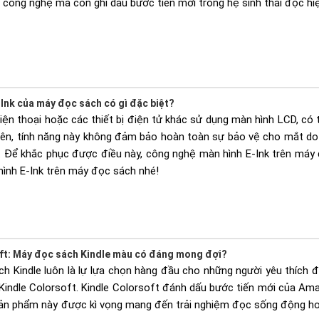
 công nghệ mà còn ghi dấu bước tiến mới trong hệ sinh thái đọc hiệ
Ink của máy đọc sách có gì đặc biệt?
 điện thoại hoặc các thiết bị điện tử khác sử dụng màn hình LCD, 
iên, tính năng này không đảm bảo hoàn toàn sự bảo vệ cho mắt do 
. Để khắc phục được điều này, công nghệ màn hình E-Ink trên máy
hình E-Ink trên máy đọc sách nhé!
ft: Máy đọc sách Kindle màu có đáng mong đợi?
 Kindle luôn là lự lựa chọn hàng đầu cho những người yêu thích
indle Colorsoft. Kindle Colorsoft đánh dấu bước tiến mới của Amaz
Sản phẩm này được kì vọng mang đến trải nghiệm đọc sống động hơn,