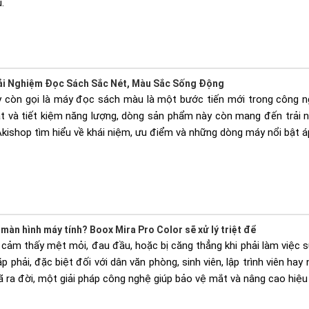
.
rải Nghiệm Đọc Sách Sắc Nét, Màu Sắc Sống Động
y còn gọi là máy đọc sách màu là một bước tiến mới trong công ng
 và tiết kiệm năng lượng, dòng sản phẩm này còn mang đến trải n
 Akishop tìm hiểu về khái niệm, ưu điểm và những dòng máy nổi bật 
i màn hình máy tính? Boox Mira Pro Color sẽ xử lý triệt để
cảm thấy mệt mỏi, đau đầu, hoặc bị căng thẳng khi phải làm việc s
p phải, đặc biệt đối với dân văn phòng, sinh viên, lập trình viên hay
 ra đời, một giải pháp công nghệ giúp bảo vệ mắt và nâng cao hiệu 