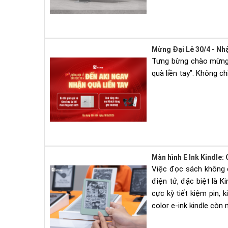
Mừng Đại Lễ 30/4 - Nh
Tưng bừng chào mừng 
quà liền tay”. Không c
Màn hình E Ink Kindle:
Việc đọc sách không c
điện tử, đặc biệt là K
cực kỳ tiết kiệm pin,
color e-ink kindle còn