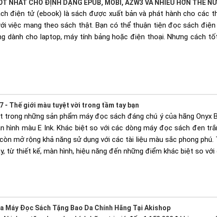
ỐT NHẤT CHO ĐỊNH DẠNG EPUB, MOBI, AZW3 VÀ NHIỀU HƠN THẾ N
ách điện tử (ebook) là sách được xuất bản và phát hành cho các th
 với việc mang theo sách thật. Bạn có thể thuận tiện đọc sách điệ
g dành cho laptop, máy tính bảng hoặc điện thoại. Nhưng cách tốt
 - Thế giới màu tuyệt vời trong tầm tay bạn
t trong những sản phẩm máy đọc sách đáng chú ý của hãng Onyx Bo
 hình màu E Ink. Khác biệt so với các dòng máy đọc sách đen trắ
òn mở rộng khả năng sử dụng với các tài liệu màu sắc phong phú. T
, từ thiết kế, màn hình, hiệu năng đến những điểm khác biệt so vớ
ua Máy Đọc Sách Tặng Bao Da Chính Hãng Tại Akishop