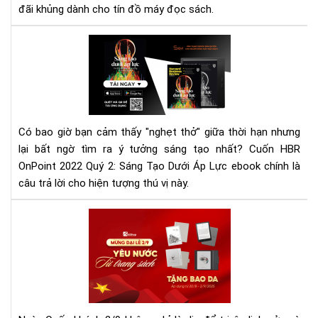
Th
đãi khủng dành cho tín đồ máy đọc sách.
Aki
Rev
"HB
OnP
202
Quý
2:
Có bao giờ bạn cảm thấy "nghẹt thở" giữa thời hạn nhưng
Sá
lại bất ngờ tìm ra ý tưởng sáng tạo nhất? Cuốn HBR
Tạ
OnPoint 2022 Quý 2: Sáng Tạo Dưới Áp Lực ebook chính là
Dướ
Áp
câu trả lời cho hiện tượng thú vị này.
Lực
–
Yêu
Khơ
Nư
ng
Từ
ý
Tra
tưở
Sác
giữ
–
căn
Mừ