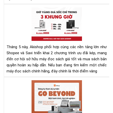
Bật
Th
Siê
4/2
Khu
Mãi
Má
Đọ
Sác
Fla
Tháng 5 này, Akishop phối hợp cùng các nền tảng lớn như
Sal
Shopee và Savi triển khai 2 chương trình ưu đãi kép, mang
Sho
đến cơ hội sở hữu máy đọc sách giá tốt và mua sách bản
Th
quyền hoàn xu hấp dẫn. Nếu bạn đang tìm kiếm một chiếc
5
–
máy đọc sách chính hãng, đây chính là thời điểm vàng
Mu
Ng
Sự
Kẻ
Kiệ
Lỡ!
Trả
Ng
Má
Đọ