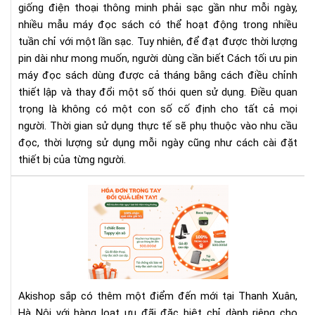
giống điện thoại thông minh phải sạc gần như mỗi ngày,
thá
nhiều mẫu máy đọc sách có thể hoạt động trong nhiều
tuần chỉ với một lần sạc. Tuy nhiên, để đạt được thời lượng
pin dài như mong muốn, người dùng cần biết Cách tối ưu pin
máy đọc sách dùng được cả tháng bằng cách điều chỉnh
thiết lập và thay đổi một số thói quen sử dụng. Điều quan
trọng là không có một con số cố định cho tất cả mọi
người. Thời gian sử dụng thực tế sẽ phụ thuộc vào nhu cầu
đọc, thời lượng sử dụng mỗi ngày cũng như cách cài đặt
thiết bị của từng người.
Aki
Ngu
Trã
Sắp
Kha
Trư
Ưu
Akishop sắp có thêm một điểm đến mới tại Thanh Xuân,
Đãi
Hà Nội với hàng loạt ưu đãi đặc biệt chỉ dành riêng cho