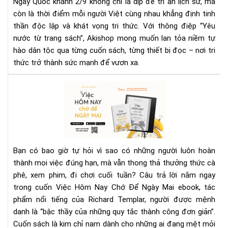
Ngày Quốc khánh 2/9 không chỉ là dịp để tri ân lịch sử, mà
thẳ
Đại
còn là thời điểm mỗi người Việt cùng nhau khẳng định tinh
Lễ
thần độc lập và khát vọng tri thức. Với thông điệp “Yêu
2/9
nước từ trang sách”, Akishop mong muốn lan tỏa niềm tự
hào dân tộc qua từng cuốn sách, từng thiết bị đọc – nơi tri
thức trở thành sức mạnh để vươn xa.
Việ
Hô
Nay
Ch
Để
Ng
Bạn có bao giờ tự hỏi vì sao có những người luôn hoàn
Mai
thành mọi việc đúng hạn, mà vẫn thong thả thưởng thức cà
ebo
phê, xem phim, đi chơi cuối tuần? Câu trả lời nằm ngay
Bí
quy
trong cuốn Việc Hôm Nay Chớ Để Ngày Mai ebook, tác
làm
phẩm nổi tiếng của Richard Templar, người được mệnh
việ
danh là “bậc thầy của những quy tắc thành công đơn giản”.
hiệ
Cuốn sách là kim chỉ nam dành cho những ai đang mệt mỏi