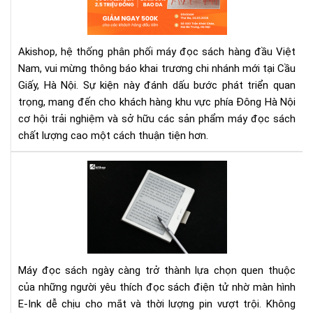
nhâ
dịp
kha
Akishop, hệ thống phân phối máy đọc sách hàng đầu Việt
trư
Nam, vui mừng thông báo khai trương chi nhánh mới tại Cầu
cơ
Giấy, Hà Nội. Sự kiện này đánh dấu bước phát triển quan
sở
trọng, mang đến cho khách hàng khu vực phía Đông Hà Nội
Hai
Bà
cơ hội trải nghiệm và sở hữu các sản phẩm máy đọc sách
Tr
chất lượng cao một cách thuận tiện hơn.
Cá
tối
ưu
pin
má
đọ
sác
Máy đọc sách ngày càng trở thành lựa chọn quen thuộc
dù
của những người yêu thích đọc sách điện tử nhờ màn hình
đư
E-Ink dễ chịu cho mắt và thời lượng pin vượt trội. Không
cả