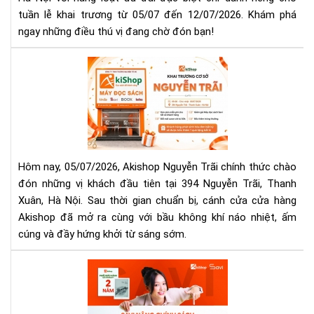
Kh
tuần lễ khai trương từ 05/07 đến 12/07/2026. Khám phá
Ch
ngay những điều thú vị đang chờ đón bạn!
Tu
Lễ
Đầ
Aki
Tiê
Ngu
Trã
Kha
Tr
–
Ng
Hôm nay, 05/07/2026, Akishop Nguyễn Trãi chính thức chào
Đầ
đón những vị khách đầu tiên tại 394 Nguyễn Trãi, Thanh
Tiê
Xuân, Hà Nội. Sau thời gian chuẩn bị, cánh cửa cửa hàng
Đầ
Akishop đã mở ra cùng với bầu không khí náo nhiệt, ấm
Cả
Xúc
cúng và đầy hứng khởi từ sáng sớm.
Aki
Ra
Mắ
Chí