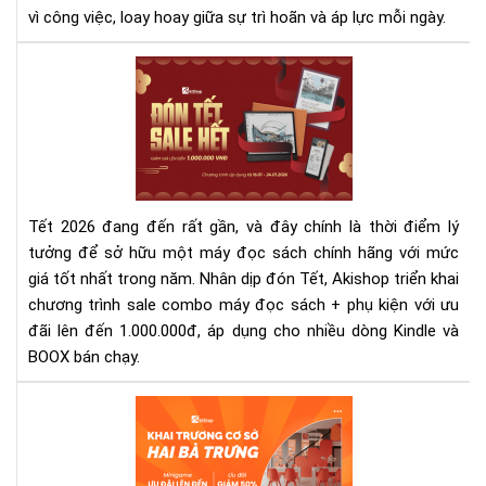
quả
vì công việc, loay hoay giữa sự trì hoãn và áp lực mỗi ngày.
mà
kh
Sal
căn
Tết
thẳ
202
Co
má
đọ
sác
Tết 2026 đang đến rất gần, và đây chính là thời điểm lý
Kin
tưởng để sở hữu một máy đọc sách chính hãng với mức
&
giá tốt nhất trong năm. Nhân dịp đón Tết, Akishop triển khai
BO
chương trình sale combo máy đọc sách + phụ kiện với ưu
giả
đế
đãi lên đến 1.000.000đ, áp dụng cho nhiều dòng Kindle và
1.0
BOOX bán chạy.
tại
Aki
Ch
trì
khu
mãi