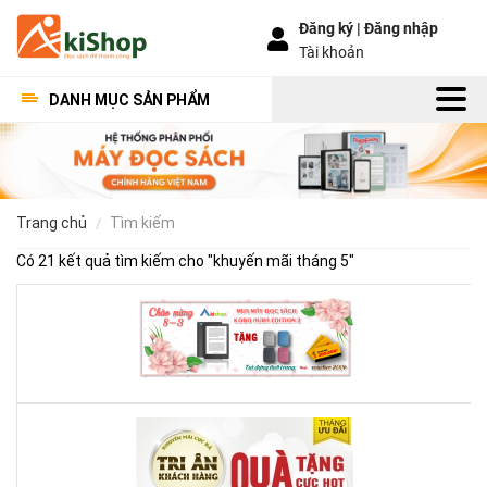
Đăng ký |
Đăng nhập
Tài khoản
DANH MỤC SẢN PHẨM
trang chủ
tìm kiếm
Có 21 kết quả tìm kiếm cho "
khuyến mãi tháng 5
"
KH
MẠ
ĐẶ
BIỆ
TH
3
KH
MẠ
30/