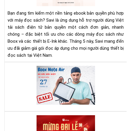
Sav
Đọ
Bạn đang tìm kiếm một nền tảng ebook bản quyền phù hợp
Hữ
với máy đọc sách? Savi là ứng dụng hỗ trợ người dùng Việt
Má
tải sách điện tử bản quyền một cách đơn giản, nhanh
Xịn
chóng – đặc biệt tối ưu cho các dòng máy đọc sách như
Đọ
Sác
Boox và các thiết bị E-Ink khác. Tháng 5 này, Savi mang đến
Bản
ưu đãi giảm giá gói đọc áp dụng cho mọi người dùng thiết bị
Quy
đọc sách tại Việt Nam.
Th
Ga
Ch
trì
khu
mại
thá
10
Mừ
Đại
Lễ