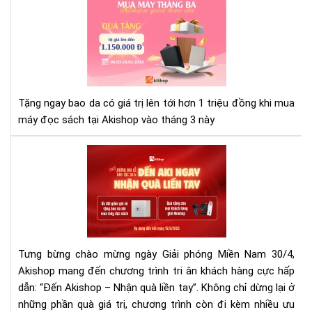
Aki
tặn
bao
da
trị
giá
hơn
Tặng ngay bao da có giá trị lên tới hơn 1 triệu đồng khi mua
1
máy đọc sách tại Akishop vào tháng 3 này
tri
đồ
Mừ
khi
Đại
mu
Lễ
má
30/
đọ
-
sác
Nh
thá
Qu
3
Tưng bừng chào mừng ngày Giải phóng Miền Nam 30/4,
Cự
này
Akishop mang đến chương trình tri ân khách hàng cực hấp
Đã
dẫn: “Đến Akishop – Nhận quà liền tay”. Không chỉ dừng lại ở
Khi
những phần quà giá trị, chương trình còn đi kèm nhiều ưu
Gh