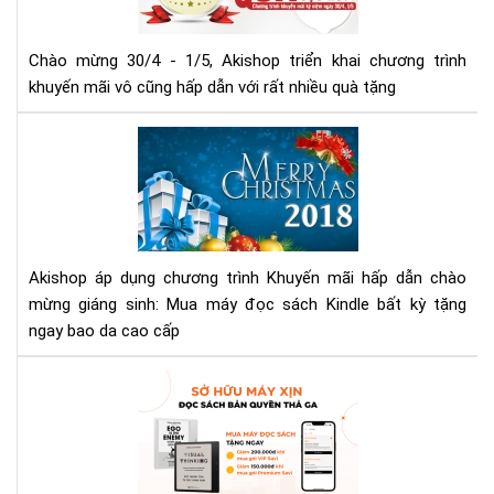
-
1/5
Chào mừng 30/4 - 1/5, Akishop triển khai chương trình
khuyến mãi vô cũng hấp dẫn với rất nhiều quà tặng
Ch
trì
Khu
mại
chà
mừ
Akishop áp dụng chương trình Khuyến mãi hấp dẫn chào
giá
mừng giáng sinh: Mua máy đọc sách Kindle bất kỳ tặng
sin
ngay bao da cao cấp
Ưu
Đãi
Th
5
Từ