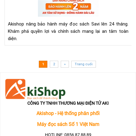
Sác
Bả
Hà
Akishop nâng bảo hành máy đọc sách Savi lên 24 tháng.
Mới
Khám phá quyền lợi và chính sách mang lại an tâm toàn
Ch
diện.
Má
Đọ
Sác
Sav
1
2
»
Trang cuối
CÔNG TY TNHH THƯƠNG MẠI ĐIỆN TỬ AKI
Akishop - Hệ thống phân phối
Máy đọc sách Số 1 Việt Nam
HOTLINE: 0856 87 88 89