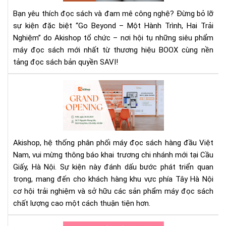
Sác
Bạn yêu thích đọc sách và đam mê công nghệ? Đừng bỏ lỡ
“G
sự kiện đặc biệt “Go Beyond – Một Hành Trình, Hai Trải
BE
Nghiệm” do Akishop tổ chức – nơi hội tụ những siêu phẩm
–
máy đọc sách mới nhất từ thương hiệu BOOX cùng nền
MỘ
HÀ
tảng đọc sách bản quyền SAVI!
TRÌ
HAI
Ch
TRẢ
trì
NG
khu
LẦ
mãi
ĐẦ
nhâ
TIÊ
dịp
Akishop, hệ thống phân phối máy đọc sách hàng đầu Việt
TẠI
kha
Nam, vui mừng thông báo khai trương chi nhánh mới tại Cầu
HÀ
trư
Giấy, Hà Nội. Sự kiện này đánh dấu bước phát triển quan
NỘI
cơ
trọng, mang đến cho khách hàng khu vực phía Tây Hà Nội
sở
cơ hội trải nghiệm và sở hữu các sản phẩm máy đọc sách
Cầ
chất lượng cao một cách thuận tiện hơn.
Giấ