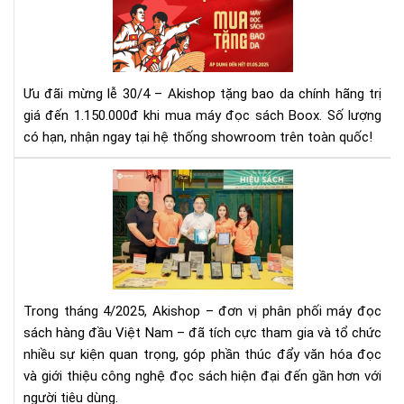
30/
–
Mu
Má
Ưu đãi mừng lễ 30/4 – Akishop tặng bao da chính hãng trị
Đọ
giá đến 1.150.000đ khi mua máy đọc sách Boox. Số lượng
Sác
có hạn, nhận ngay tại hệ thống showroom trên toàn quốc!
Tặ
Ba
Da
Aki
Chí
Tă
Hã
Cư
Tại
Hiệ
Aki
Diệ
Thị
Tr
Trong tháng 4/2025, Akishop – đơn vị phân phối máy đọc
Qu
sách hàng đầu Việt Nam – đã tích cực tham gia và tổ chức
Chu
nhiều sự kiện quan trọng, góp phần thúc đẩy văn hóa đọc
Sự
và giới thiệu công nghệ đọc sách hiện đại đến gần hơn với
Kiệ
Nổi
người tiêu dùng.​