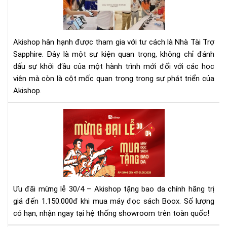
SA
TẠI
LỄ
KHA
Akishop hân hạnh được tham gia với tư cách là Nhà Tài Trợ
GI
Sapphire. Đây là một sự kiện quan trọng, không chỉ đánh
CE
dấu sự khởi đầu của một hành trình mới đối với các học
HN
viên mà còn là cột mốc quan trọng trong sự phát triển của
Akishop.
Mừ
Đại
Lễ
30/
–
Mu
Má
Ưu đãi mừng lễ 30/4 – Akishop tặng bao da chính hãng trị
Đọ
giá đến 1.150.000đ khi mua máy đọc sách Boox. Số lượng
Sác
có hạn, nhận ngay tại hệ thống showroom trên toàn quốc!
Tặ
Ba