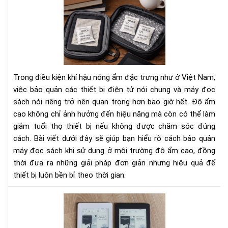
Cá
Bí
bảo
Ng
quả
Tha
má
Đổi
đọ
Cá
sác
Bạn
khi
Nhì
Trong điều kiện khí hậu nóng ẩm đặc trưng như ở Việt Nam,
sử
Nh
việc bảo quản các thiết bị điện tử nói chung và máy đọc
dụ
Do
sách nói riêng trở nên quan trọng hơn bao giờ hết. Độ ẩm
ở
Ngh
cao không chỉ ảnh hưởng đến hiệu năng mà còn có thể làm
môi
trư
giảm tuổi thọ thiết bị nếu không được chăm sóc đúng
độ
cách. Bài viết dưới đây sẽ giúp bạn hiểu rõ cách bảo quản
ẩm
máy đọc sách khi sử dụng ở môi trường độ ẩm cao, đồng
cao
thời đưa ra những giải pháp đơn giản nhưng hiệu quả để
thiết bị luôn bền bỉ theo thời gian.
So
sán
Kin