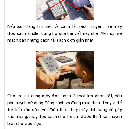
sác
về
má
đọ
Nếu bạn đang tìm hiểu về cách tải sách, truyện,... về máy
sác
đọc sách kindle. Đừng bỏ qua bài viết này nhé. Akishop sẽ
Kin
Là
mách bạn những cách tải sách đơn giản nhất.
thế
nào
To
tải
má
sác
đọ
về
sác
má
cho
đọ
trẻ
sác
em
Cho trẻ sử dụng máy đọc sách là một lựa chọn tốt, nếu
Kin
202
phụ huynh sử dụng đúng cách và đúng mục đích. Thay vì để
trẻ tiếp xúc sớm với điện thoại hay máy tính bảng dễ gây
xao nhãng, máy đọc sách cho trẻ em được thiết kế chuyên
biệt cho việc đọc