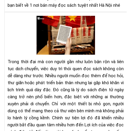
ở
HC
bạn biết về 1 nơi bán máy đọc sách tuyệt nhất Hà Nội nhé
Aki
Lợi
ích
của
việ
đọ
sác
điệ
Trong thời đại mà con người gần như luôn bận rộn và liên
tử
tục dịch chuyển, việc duy trì thói quen đọc sách không còn
đối
dễ dàng như trước. Nhiều người muốn đọc thêm để học hỏi,
với
thư giãn hoặc phát triển bản thân nhưng lại gặp khó khăn vì
ngư
hay
lịch trình quá dày đặc. Đó cũng là lý do sách điện tử ngày
di
càng trở nên phổ biến hơn, đặc biệt với những ai thường
chu
xuyên phải di chuyển. Chỉ với một thiết bị nhỏ gọn, người
dùng có thể mang theo cả thư viện bên mình mà không phải
lo hành lý cồng kềnh. Chính sự tiện lợi đó đã khiến nhiều
người bắt đầu quan tâm nhiều hơn đến Lợi ích của việc đọc