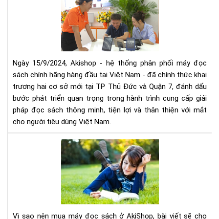
sở
mở
thứ
rộn
5
hệ
thố
phâ
phố
Ngày 15/9/2024, Akishop - hệ thống phân phối máy đọc
má
sách chính hãng hàng đầu tại Việt Nam - đã chính thức khai
đọ
trương hai cơ sở mới tại TP Thủ Đức và Quận 7, đánh dấu
sác
bước phát triển quan trọng trong hành trình cung cấp giải
số
pháp đọc sách thông minh, tiện lợi và thân thiện với mắt
1
cho người tiêu dùng Việt Nam.
Việ
Na
Vì
với
sao
2
nên
cơ
mu
sở
má
mới
đọ
tại
sác
TP
Vì sao nên mua máy đọc sách ở AkiShop, bài viết sẽ cho