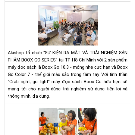
Ng
Aki
sác
cùn
và
Ony
Văn
Bo
hóa
ra
đọ
mắ
Việ
dò
Na
Akishop tổ chức "SỰ KIỆN RA MẮT VÀ TRẢI NGHIỆM SẢN
sản
tỉn
PHẨM BOOX GO SERIES” tại TP Hồ Chí Minh với 2 sản phẩm
ph
Hải
máy đọc sách là Boox Go 10.3 - mỏng nhẹ cực hạn và Boox
má
Dư
Go Color 7 - thế giới màu sắc trong tầm tay. Với tinh thần
đọ
như
sác
"Grab right, go light" máy đọc sách Boox Go hứa hẹn sẽ
thế
Bo
mang tới cho người dùng trải nghiệm sử dụng tiện lợi và
nào
Go
thông minh, đa dụng.
Ser
tại
Chu
TP
th
HC
các
em