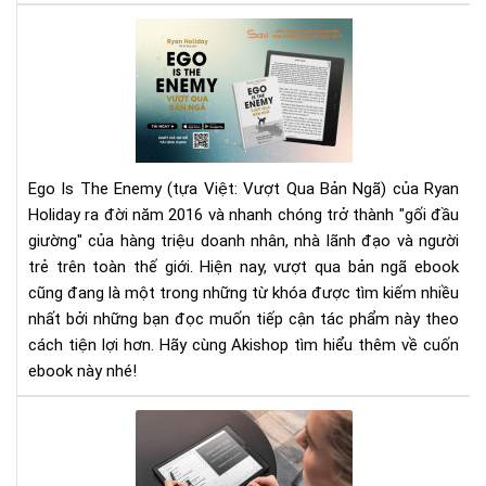
Rev
Sác
Vượ
Qu
Bản
Ng
–
Ego Is The Enemy (tựa Việt: Vượt Qua Bản Ngã) của Ryan
Eg
Holiday ra đời năm 2016 và nhanh chóng trở thành "gối đầu
Is
giường" của hàng triệu doanh nhân, nhà lãnh đạo và người
Th
trẻ trên toàn thế giới. Hiện nay, vượt qua bản ngã ebook
Ene
Kẻ
cũng đang là một trong những từ khóa được tìm kiếm nhiều
Th
nhất bởi những bạn đọc muốn tiếp cận tác phẩm này theo
Lớn
cách tiện lợi hơn. Hãy cùng Akishop tìm hiểu thêm về cuốn
Nhấ
ebook này nhé!
Củ
Bạn
Mà
Chí
hìn
Là
E-
Bản