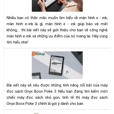
ink
Th
là
gì.
Nhiều bạn có thắc mắc muốn tìm hiểu về màn hình e - ink,
Nh
màn hình e-ink là gì, màn hình e - ink giúp bảo vệ mắt
điề
bạn
không,... thì bài viết này sẽ giới thiệu cho bạn về công nghệ
chư
màn hình e-ink và những ưu điểm của nó mang lại. Hãy cùng
biế
tìm hiểu nhé!
về
mà
Má
hìn
đọ
e-
sác
ink
Bo
Po
3
Bài viết này sẽ nêu được những tính năng nổi bật của máy
-
đọc sách Onyx Boox Poke 3. Nếu bạn đang tìm kiếm một
Thi
chiếc máy đọc sách nhỏ gọn, tinh tế thì máy đọc sách
bị
Onyx Boox Poke 3 chính là gợi ý dành cho bạn.
điệ
tử