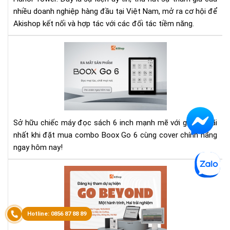
Đó
nhiều doanh nghiệp hàng đầu tại Việt Nam, mở ra cơ hội để
đầ
Akishop kết nối và hợp tác với các đối tác tiềm năng.
xu
hư
để
Ra
bứt
mắ
tốc
má
đọ
sác
Bo
Go
Sở hữu chiếc máy đọc sách 6 inch mạnh mẽ với giá ưu đãi
6
nhất khi đặt mua combo Boox Go 6 cùng cover chính hãng
-
ngay hôm nay!
Đọ
mọi
Sự
lúc,
Kiệ
chil
Trả
mọi
Ng
nơi
Má
Đọ