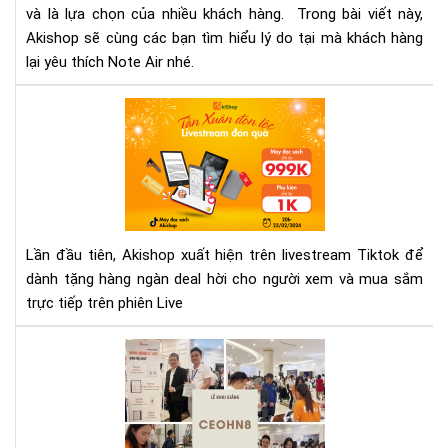
và là lựa chọn của nhiều khách hàng. Trong bài viết này,
đọ
sác
Akishop sẽ cùng các bạn tìm hiểu lý do tại mà khách hàng
ON
lại yêu thích Note Air nhé.
BO
NO
Săn
AIR
quà
khủ
tại
liv
Tik
của
Lần đầu tiên, Akishop xuất hiện trên livestream Tiktok để
Aki
dành tặng hàng ngàn deal hời cho người xem và mua sắm
trực tiếp trên phiên Live
AK
-
NH
TÀI
TR