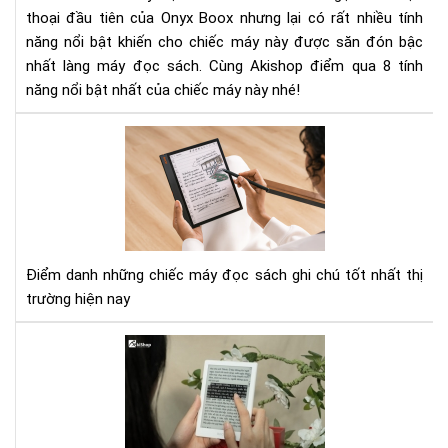
thoại đầu tiên của Onyx Boox nhưng lại có rất nhiều tính
tín
năng nổi bật khiến cho chiếc máy này được săn đón bậc
năn
nổi
nhất làng máy đọc sách. Cùng Akishop điểm qua 8 tính
bật
năng nổi bật nhất của chiếc máy này nhé!
xứn
đá
To
xuố
3
tiề
má
đọ
sác
có
tín
Điểm danh những chiếc máy đọc sách ghi chú tốt nhất thị
năn
trường hiện nay
ghi
chú
Tại
tốt
sao
nhấ
đọ
hiệ
sác
nay
vào