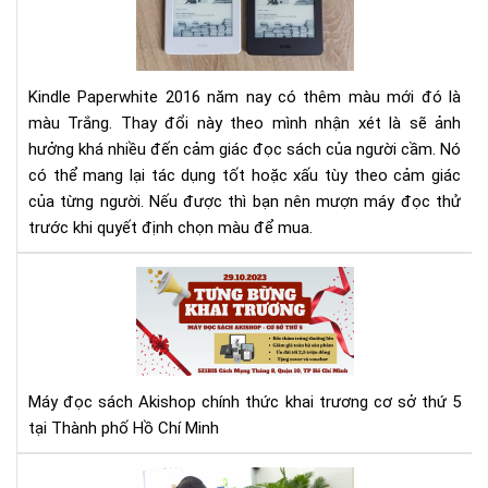
Pap
201
và
201
Kindle Paperwhite 2016 năm nay có thêm màu mới đó là
màu Trắng. Thay đổi này theo mình nhận xét là sẽ ảnh
hưởng khá nhiều đến cảm giác đọc sách của người cầm. Nó
có thể mang lại tác dụng tốt hoặc xấu tùy theo cảm giác
của từng người. Nếu được thì bạn nên mượn máy đọc thử
trước khi quyết định chọn màu để mua.
Má
đọ
sác
Aki
tưn
bừ
Máy đọc sách Akishop chính thức khai trương cơ sở thứ 5
kha
tại Thành phố Hồ Chí Minh
trư
cơ
Aki