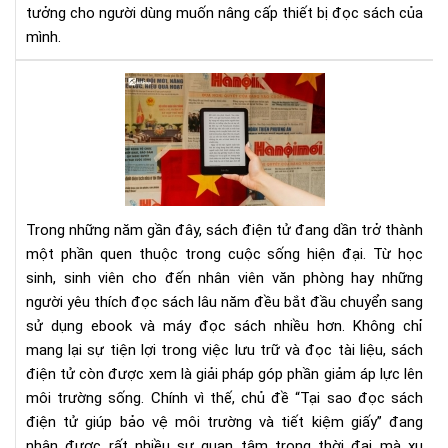
tưởng cho người dùng muốn nâng cấp thiết bị đọc sách của
—
Cơ
mình.
Hội
Và
Tại
Để
sao
Nâ
đọ
Cấ
sác
Má
điệ
Đọ
tử
Sác
giú
Trong những năm gần đây, sách điện tử đang dần trở thành
bảo
một phần quen thuộc trong cuộc sống hiện đại. Từ học
vệ
sinh, sinh viên cho đến nhân viên văn phòng hay những
môi
người yêu thích đọc sách lâu năm đều bắt đầu chuyển sang
trư
và
sử dụng ebook và máy đọc sách nhiều hơn. Không chỉ
tiết
mang lại sự tiện lợi trong việc lưu trữ và đọc tài liệu, sách
kiệ
điện tử còn được xem là giải pháp góp phần giảm áp lực lên
giấ
môi trường sống. Chính vì thế, chủ đề “Tại sao đọc sách
điện tử giúp bảo vệ môi trường và tiết kiệm giấy” đang
nhận được rất nhiều sự quan tâm trong thời đại mà xu