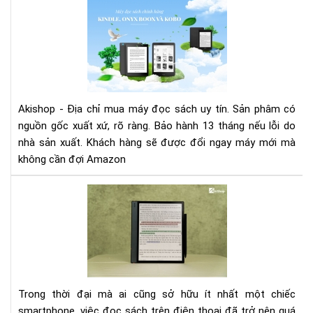
Tại
sao
mu
má
đọ
sác
tại
Akishop - Địa chỉ mua máy đọc sách uy tín. Sản phâm có
Aki
nguồn gốc xuất xứ, rõ ràng. Bảo hành 13 tháng nếu lỗi do
nhà sản xuất. Khách hàng sẽ được đổi ngay máy mới mà
không cần đợi Amazon
Tại
sao
mà
hìn
má
đọ
sác
Trong thời đại mà ai cũng sở hữu ít nhất một chiếc
kh
smartphone, việc đọc sách trên điện thoại đã trở nên quá