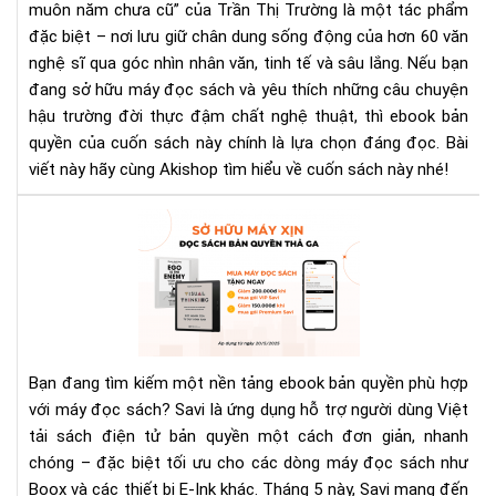
muôn năm chưa cũ” của Trần Thị Trường là một tác phẩm
–
đặc biệt – nơi lưu giữ chân dung sống động của hơn 60 văn
Hồi
ức
nghệ sĩ qua góc nhìn nhân văn, tinh tế và sâu lắng. Nếu bạn
văn
đang sở hữu máy đọc sách và yêu thích những câu chuyện
ngh
hậu trường đời thực đậm chất nghệ thuật, thì ebook bản
tin
quyền của cuốn sách này chính là lựa chọn đáng đọc. Bài
tế
viết này hãy cùng Akishop tìm hiểu về cuốn sách này nhé!
Ưu
Đãi
Th
5
Từ
Sav
Đọ
Bạn đang tìm kiếm một nền tảng ebook bản quyền phù hợp
Hữ
với máy đọc sách? Savi là ứng dụng hỗ trợ người dùng Việt
Má
tải sách điện tử bản quyền một cách đơn giản, nhanh
Xịn
chóng – đặc biệt tối ưu cho các dòng máy đọc sách như
Đọ
Sác
Boox và các thiết bị E-Ink khác. Tháng 5 này, Savi mang đến