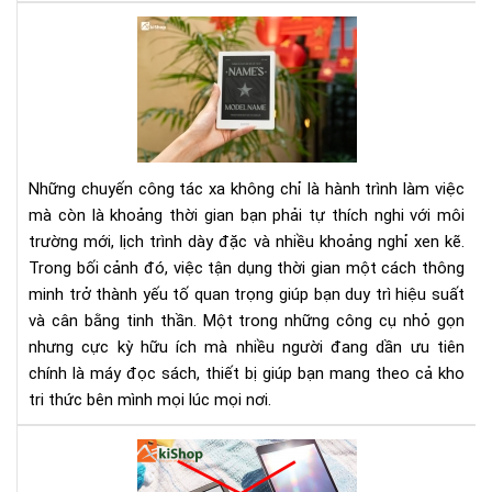
Tại
sao
nên
ma
the
má
đọ
Những chuyến công tác xa không chỉ là hành trình làm việc
sác
mà còn là khoảng thời gian bạn phải tự thích nghi với môi
khi
trường mới, lịch trình dày đặc và nhiều khoảng nghỉ xen kẽ.
đi
Trong bối cảnh đó, việc tận dụng thời gian một cách thông
cô
tác
minh trở thành yếu tố quan trọng giúp bạn duy trì hiệu suất
xa
và cân bằng tinh thần. Một trong những công cụ nhỏ gọn
nhưng cực kỳ hữu ích mà nhiều người đang dần ưu tiên
chính là máy đọc sách, thiết bị giúp bạn mang theo cả kho
tri thức bên mình mọi lúc mọi nơi.
Cá
tải