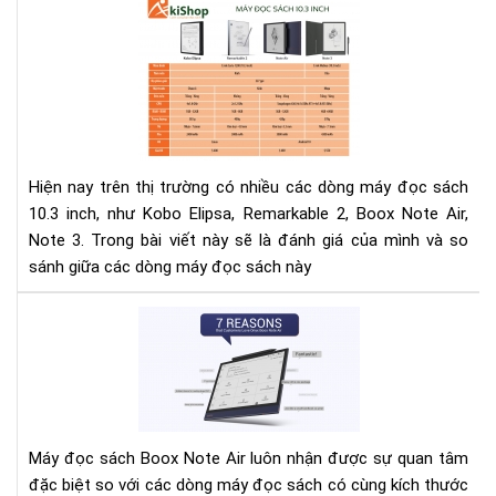
So
bỏ
sán
túi
má
kh
đọ
thể
sác
thi
Ko
của
Eli
bạn
Rem
Hiện nay trên thị trường có nhiều các dòng máy đọc sách
2,
10.3 inch, như Kobo Elipsa, Remarkable 2, Boox Note Air,
Bo
Note 3. Trong bài viết này sẽ là đánh giá của mình và so
Not
sánh giữa các dòng máy đọc sách này
Air,
Not
7
3
lí
do
bạn
nên
lựa
Máy đọc sách Boox Note Air luôn nhận được sự quan tâm
chọ
đặc biệt so với các dòng máy đọc sách có cùng kích thước
má