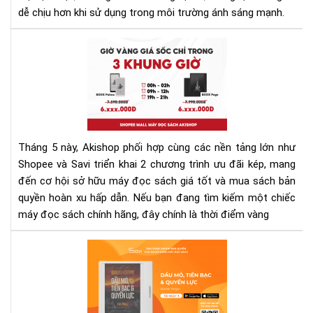
áp?
dễ chịu hơn khi sử dụng trong môi trường ánh sáng mạnh.
Giả
thí
Siê
chi
Khu
tiết
Mãi
từ
Má
A–
Đọ
Z
Sác
Fla
Tháng 5 này, Akishop phối hợp cùng các nền tảng lớn như
Sal
Shopee và Savi triển khai 2 chương trình ưu đãi kép, mang
Sho
đến cơ hội sở hữu máy đọc sách giá tốt và mua sách bản
Th
quyền hoàn xu hấp dẫn. Nếu bạn đang tìm kiếm một chiếc
5
–
máy đọc sách chính hãng, đây chính là thời điểm vàng
Mu
Ng
"Dầ
Kẻ
Mỏ,
Lỡ!
Tiề
Bạc
và