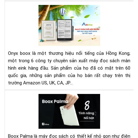
đại
AK
-
ĐẠI
LÝ
PH
PHỐ
ĐỘ
Onyx boox là một thương hiệu nổi tiếng của Hồng Kong;
QU
một trong 6 công ty chuyên sản xuất máy đọc sách màn
MÁ
hình eink hàng đầu. Sản phẩm của họ đã có mặt trên 60
ĐỌ
quốc gia, những sản phẩm của họ bán rất chạy trên thị
SÁ
ON
trường Amazon US, UK, CA, JP...
BO
TẠI
Má
VIỆ
đọ
NA
sác
Bo
Pal
và
Boox Palma là máy đọc sách có thiết kế nhỏ gọn như điện
8