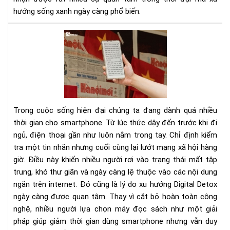
hướng sống xanh ngày càng phổ biến.
Dig
Det
Cá
cai
ngh
sma
bằn
Trong cuộc sống hiện đại chúng ta đang dành quá nhiều
má
thời gian cho smartphone. Từ lúc thức dậy đến trước khi đi
đọ
ngủ, điện thoại gần như luôn nằm trong tay. Chỉ định kiểm
sác
tra một tin nhắn nhưng cuối cùng lại lướt mạng xã hội hàng
giờ. Điều này khiến nhiều người rơi vào trạng thái mất tập
trung, khó thư giãn và ngày càng lệ thuộc vào các nội dung
ngắn trên internet. Đó cũng là lý do xu hướng Digital Detox
ngày càng được quan tâm. Thay vì cắt bỏ hoàn toàn công
nghệ, nhiều người lựa chọn máy đọc sách như một giải
pháp giúp giảm thời gian dùng smartphone nhưng vẫn duy