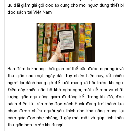
Bản
ưu đãi giảm giá gói đọc áp dụng cho mọi người dùng thiết bị
Quy
đọc sách tại Việt Nam.
Th
Ga
Tại
sao
nên
đọ
sác
điệ
tử
Ban đêm là khoảng thời gian cơ thể cần được nghỉ ngơi và
tha
thư giãn sau một ngày dài. Tuy nhiên hiện nay, rất nhiều
vì
người lại dành hàng giờ để lướt mạng xã hội trước khi ngủ.
lướ
Điều này khiến não bộ khó nghỉ ngơi, mắt dễ mỏi và chất
mạ
xã
lượng giấc ngủ cũng giảm đi đáng kể. Trong khi đó, đọc
hội
sách điện tử trên máy đọc sách E-ink đang trở thành lựa
trư
chọn được nhiều người yêu thích nhờ khả năng mang lại
khi
cảm giác đọc nhẹ nhàng, ít gây mỏi mắt và giúp tinh thần
ngủ
thư giãn hơn trước khi đi ngủ.