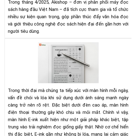
Trong tháng 4/2025, Akishop – đơn vị phân phối máy đọc
Qu
sách hàng đầu Việt Nam – đã tích cực tham gia và tổ chức
Chu
nhiều sự kiện quan trọng, góp phần thúc đẩy văn hóa đọc
Sự
và giới thiệu công nghệ đọc sách hiện đại đến gần hơn với
Kiệ
Nổi
người tiêu dùng.​
Bật
Th
Tại
4/2
sao
mà
hìn
E-
ink
kh
Trong thời đại mà chúng ta tiếp xúc với màn hình mỗi ngày,
bị
vấn đề chói và lóa khi sử dụng dưới ánh sáng mạnh ngày
lóa
càng trở nên rõ rệt. Đặc biệt dưới đèn cao áp, màn hình
khi
dù
điện thoại thường gây khó chịu và mỏi mắt. Chính vì vậy,
dướ
màn hình E-ink xuất hiện như một giải pháp khác biệt, tập
đè
trung vào trải nghiệm đọc giống giấy thật. Nhờ cơ chế hiển
cao
thị đặc biệt, E-ink gần như không bị lóa, mang lại cảm giác