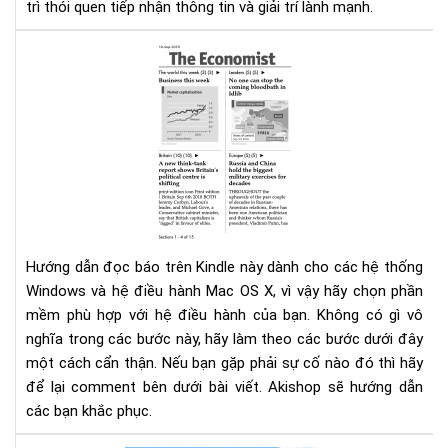
trì thói quen tiếp nhận thông tin và giải trí lành mạnh.
Hư
dẫn
đọ
báo
trê
Kin
Hướng dẫn đọc báo trên Kindle này dành cho các hệ thống
Windows và hệ điều hành Mac OS X, vì vậy hãy chọn phần
mềm phù hợp với hệ điều hành của bạn. Không có gì vô
nghĩa trong các bước này, hãy làm theo các bước dưới đây
một cách cẩn thận. Nếu bạn gặp phải sự cố nào đó thì hãy
để lại comment bên dưới bài viết. Akishop sẽ hướng dẫn
các bạn khắc phục.