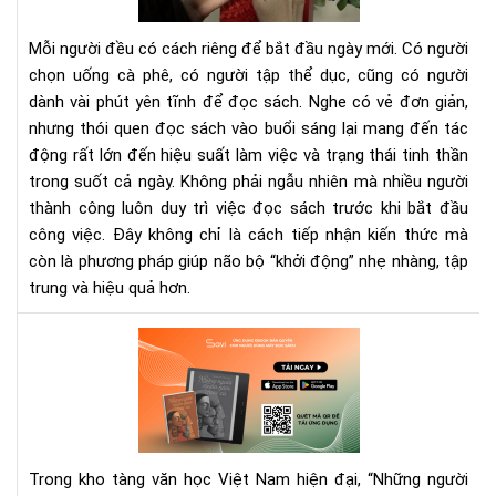
buổ
sán
Mỗi người đều có cách riêng để bắt đầu ngày mới. Có người
giú
chọn uống cà phê, có người tập thể dục, cũng có người
làm
dành vài phút yên tĩnh để đọc sách. Nghe có vẻ đơn giản,
việ
nhưng thói quen đọc sách vào buổi sáng lại mang đến tác
hiệ
quả
động rất lớn đến hiệu suất làm việc và trạng thái tinh thần
hơn
trong suốt cả ngày. Không phải ngẫu nhiên mà nhiều người
thành công luôn duy trì việc đọc sách trước khi bắt đầu
công việc. Đây không chỉ là cách tiếp nhận kiến thức mà
còn là phương pháp giúp não bộ “khởi động” nhẹ nhàng, tập
trung và hiệu quả hơn.
“Nh
ngư
mu
nă
chư
cũ”
Trong kho tàng văn học Việt Nam hiện đại, “Những người
eb