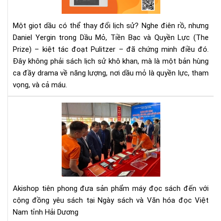
Quy
Lực
Một giọt dầu có thể thay đổi lịch sử? Nghe điên rồ, nhưng
eb
Daniel Yergin trong Dầu Mỏ, Tiền Bạc và Quyền Lực (The
–
Prize) – kiệt tác đoạt Pulitzer – đã chứng minh điều đó.
Mộ
Đây không phải sách lịch sử khô khan, mà là một bản hùng
Giọ
Dầu
ca đầy drama về năng lượng, nơi dầu mỏ là quyền lực, tham
Cả
vọng, và cả máu.
Th
Giớ
Aki
Qua
đã
Cu
đe
cô
ngh
mà
hìn
E-
Akishop tiên phong đưa sản phẩm máy đọc sách đến với
INK
cộng đồng yêu sách tại Ngày sách và Văn hóa đọc Việt
đế
Nam tỉnh Hải Dương
với