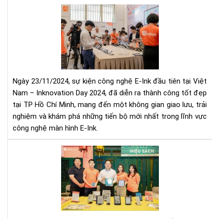
Da
IN
Chí
DA
Hã
202
Tại
NG
Aki
HỘI
CÔ
NG
Ngày 23/11/2024, sự kiện công nghệ E-Ink đầu tiên tại Việt
E-
Nam – Inknovation Day 2024, đã diễn ra thành công tốt đẹp
INK
tại TP Hồ Chí Minh, mang đến một không gian giao lưu, trải
ĐẦ
nghiệm và khám phá những tiến bộ mới nhất trong lĩnh vực
TIÊ
TẠI
công nghệ màn hình E-Ink.
VIỆ
NA
Aki
Tă
Cư
Hiệ
Diệ
Thị
Tr