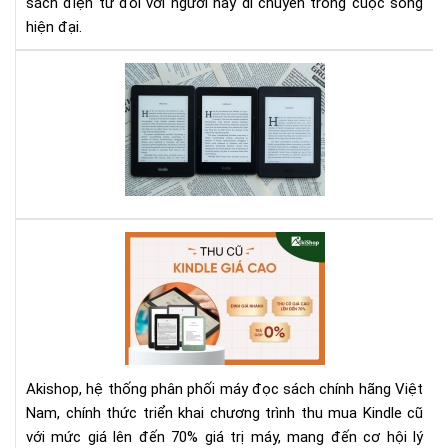
sách điện tử đối với người hay di chuyển trong cuộc sống
hiện đại.
So
sán
thử
các
dò
má
Kin
hiệ
Aki
có
Th
ở
Mu
Aki
Kin
Cũ
Với
Giá
Akishop, hệ thống phân phối máy đọc sách chính hãng Việt
Lên
Nam, chính thức triển khai chương trình thu mua Kindle cũ
Đế
với mức giá lên đến 70% giá trị máy, mang đến cơ hội lý
70