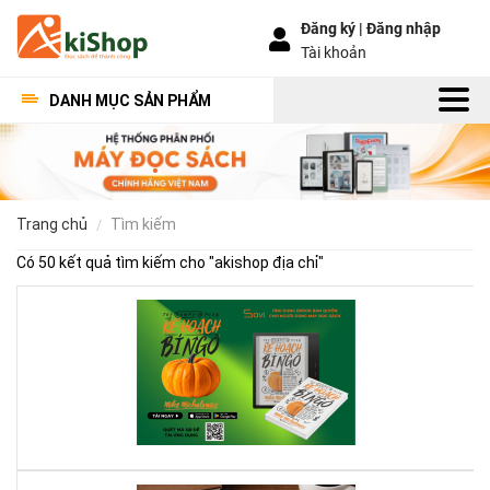
Đăng ký |
Đăng nhập
Tài khoản
DANH MỤC SẢN PHẨM
trang chủ
tìm kiếm
Có 50 kết quả tìm kiếm cho "
akishop địa chỉ
"
Kế
Ho
Bí
Ng
–
Khi
Mộ
Qu