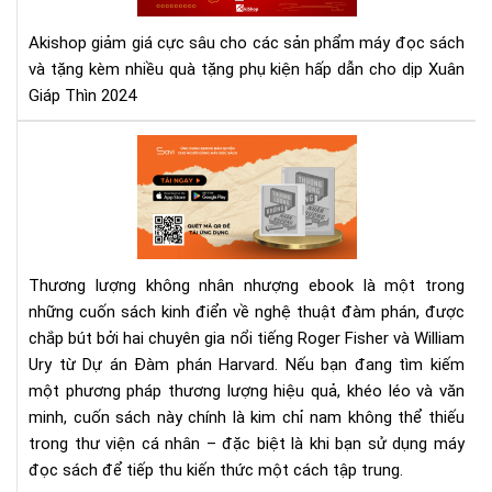
Thì
202
Akishop giảm giá cực sâu cho các sản phẩm máy đọc sách
và tặng kèm nhiều quà tặng phụ kiện hấp dẫn cho dịp Xuân
Giáp Thìn 2024
Th
lượ
kh
nhâ
nh
eb
Thương lượng không nhân nhượng ebook là một trong
–
những cuốn sách kinh điển về nghệ thuật đàm phán, được
Sác
chắp bút bởi hai chuyên gia nổi tiếng Roger Fisher và William
đà
phá
Ury từ Dự án Đàm phán Harvard. Nếu bạn đang tìm kiếm
kin
một phương pháp thương lượng hiệu quả, khéo léo và văn
điể
minh, cuốn sách này chính là kim chỉ nam không thể thiếu
cho
trong thư viện cá nhân – đặc biệt là khi bạn sử dụng máy
ngư
đọc sách để tiếp thu kiến thức một cách tập trung.
hiệ