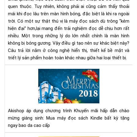
bị
quen thuộc. Tuy nhiên, không phải ai cũng cảm thấy thoải
bó
mái khi đọc lâu trên màn hình bóng, đặc biệt là khi ra ngoài
gư
như
trời. Có một sự thật thú vị là máy đọc sách dù trông “kém
điệ
hiện đại” hơn,lại mang đến trải nghiệm đọc dễ chịu hơn rất
tho
nhiều. Một trong những lý do lớn nhất chính là màn hình
không bị bóng gương. Vậy điều gì tạo nên sự khác biệt này?
Câu trả lời nằm ở công nghệ hiển thị, thiết kế bề mặt và
triết lý sản phẩm hoàn toàn khác nhau giữa hai loại thiết bị.
Ch
trì
Khu
mại
chà
mừ
Akishop áp dụng chương trình Khuyến mãi hấp dẫn chào
giá
mừng giáng sinh: Mua máy đọc sách Kindle bất kỳ tặng
sin
ngay bao da cao cấp