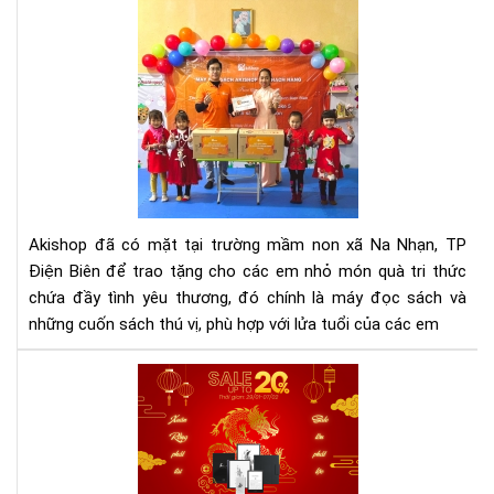
Aki
tra
quà
từ
thi
cho
đi
trư
mầ
non
Akishop đã có mặt tại trường mầm non xã Na Nhạn, TP
Điệ
Điện Biên để trao tặng cho các em nhỏ món quà tri thức
Biê
chứa đầy tình yêu thương, đó chính là máy đọc sách và
những cuốn sách thú vị, phù hợp với lửa tuổi của các em
Aki
siê
sal
Xuâ
Giá