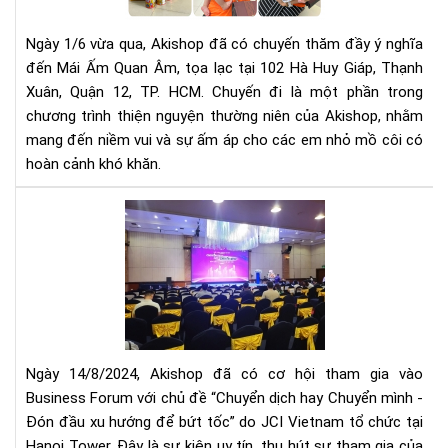
nhỏ
tại
Ngày 1/6 vừa qua, Akishop đã có chuyến thăm đầy ý nghĩa
Mái
đến Mái Ấm Quan Âm, tọa lạc tại 102 Hà Huy Giáp, Thạnh
Ấm
Xuân, Quận 12, TP. HCM. Chuyến đi là một phần trong
Qu
Âm
chương trình thiện nguyện thường niên của Akishop, nhằm
của
mang đến niềm vui và sự ấm áp cho các em nhỏ mồ côi có
Aki
hoàn cảnh khó khăn.
Aki
Th
Gia
Bus
Fo
“Ch
dịc
hay
Ngày 14/8/2024, Akishop đã có cơ hội tham gia vào
Chu
Business Forum với chủ đề “Chuyển dịch hay Chuyển mình -
mìn
Đón đầu xu hướng để bứt tốc” do JCI Vietnam tổ chức tại
-
Hanoi Tower. Đây là sự kiện uy tín, thu hút sự tham gia của