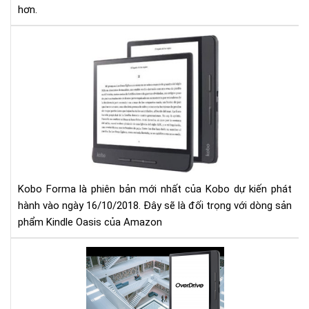
hơn.
Rò
rỉ
thô
tin
về
Ko
Fo
-
đối
thủ
Kobo Forma là phiên bản mới nhất của Kobo dự kiến phát
của
hành vào ngày 16/10/2018. Đây sẽ là đối trọng với dòng sản
Kin
phẩm Kindle Oasis của Amazon
Oas
Ko
For
Chi
E-