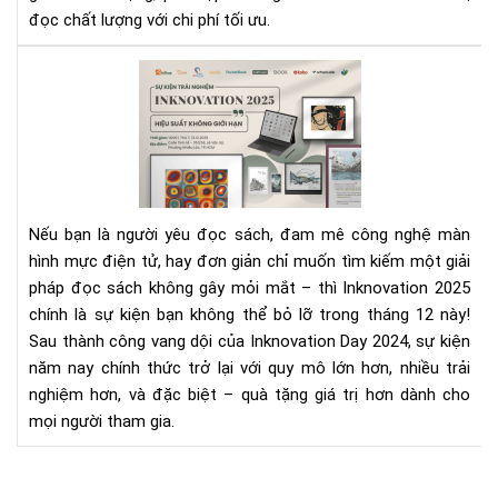
má
đọc chất lượng với chi phí tối ưu.
đọ
sác
Ink
202
–
Sự
kiệ
E-
Ink
Nếu bạn là người yêu đọc sách, đam mê công nghệ màn
lớn
hình mực điện tử, hay đơn giản chỉ muốn tìm kiếm một giải
nhấ
pháp đọc sách không gây mỏi mắt – thì Inknovation 2025
nă
chính là sự kiện bạn không thể bỏ lỡ trong tháng 12 này!
|
Trả
Sau thành công vang dội của Inknovation Day 2024, sự kiện
ngh
năm nay chính thức trở lại với quy mô lớn hơn, nhiều trải
hệ
nghiệm hơn, và đặc biệt – quà tặng giá trị hơn dành cho
sin
mọi người tham gia.
thá
má
đọ