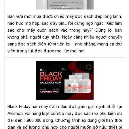
SÁ
gửi
GIẤ
sác
Bạn vừa mới mua được chiếc máy đọc sách đẹp long lanh,
vào
háo hức mở hộp, sạc đầy pin... rồi đứng ngơ ngác: "Giờ làm
Kin
sao cho mấy cuốn sách vào trong này?"
Đừng lo, bạn
Kob
không phải người duy nhất! Ngày càng nhiều người chuyển
Bo
và
sang đọc sách điện tử vì tiện lợi – nhẹ nhàng, mang cả thư
reM
viện trong túi, đọc được mọi lúc mọi nơi.
Bla
Fri
202
tại
Aki
Ưu
đãi
Black Friday năm nay đánh dấu đợt giảm giá mạnh nhất tại
lớn
Akishop, với hàng loạt combo máy đọc sách và phụ kiện ưu
nhấ
đãi đến 1.800.000 đồng. Chương trình áp dụng giới hạn thời
nă
gian và số lượng, phù hợp cho người muốn sở hữu thiết bị
cho