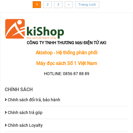
sác
1
2
3
»
Trang cuối
đa
thư
hiệ
&
nhậ
quà
CÔNG TY TNHH THƯƠNG MẠI ĐIỆN TỬ AKI
giá
Akishop - Hệ thống phân phối
trị
Máy đọc sách Số 1 Việt Nam
HOTLINE: 0856 87 88 89
CHÍNH SÁCH
Chính sách đổi trả, bảo hành
Chính sách trả góp
Chính sách Loyalty