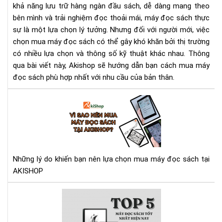
khả năng lưu trữ hàng ngàn đầu sách, dễ dàng mang theo
Mới
bên mình và trải nghiệm đọc thoải mái, máy đọc sách thực
Đừ
Bỏ
sự là một lựa chọn lý tưởng. Nhưng đối với người mới, việc
Lỡ
chọn mua máy đọc sách có thể gây khó khăn bởi thị trường
Nh
có nhiều lựa chọn và thông số kỹ thuật khác nhau. Thông
Điề
qua bài viết này, Akishop sẽ hướng dẫn bạn cách mua máy
Qu
đọc sách phù hợp nhất với nhu cầu của bản thân.
Tr
Vì
sao
nên
mu
má
đọ
Những lý do khiến bạn nên lựa chọn mua máy đọc sách tại
sác
AKISHOP
tại
AK
To
5
má