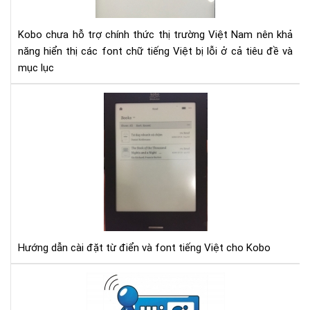
Ko
Kobo chưa hỗ trợ chính thức thị trường Việt Nam nên khả
năng hiển thị các font chữ tiếng Việt bị lỗi ở cả tiêu đề và
mục lục
Hư
dẫn
cài
đặt
từ
điể
và
fon
tiế
Việ
Hướng dẫn cài đặt từ điển và font tiếng Việt cho Kobo
cho
Ko
Khắ
phụ
tìn