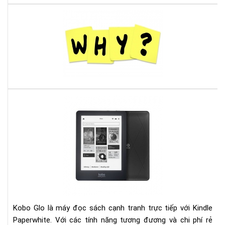
với
Com
Tại
sao
nên
mu
má
đọ
sác
Ko
Đá
Aur
giá
On
ko
glo
và
kin
pap
Kobo Glo là máy đọc sách cạnh tranh trực tiếp với Kindle
Paperwhite. Với các tính năng tương đương và chi phí rẻ