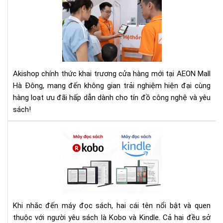
Kha
cực
Tr
sốc
Aki
tro
AE
tuầ
Mal
lễ
Hà
kha
Đô
Akishop chính thức khai trương cửa hàng mới tại AEON Mall
trư
–
Hà Đông, mang đến không gian trải nghiệm hiện đại cùng
Rin
hàng loạt ưu đãi hấp dẫn dành cho tín đồ công nghệ và yêu
Ng
sách!
Ưu
Đãi
Cự
So
Khủ
sán
má
đọ
sác
Ko
và
Khi nhắc đến máy đọc sách, hai cái tên nổi bật và quen
Kin
thuộc với người yêu sách là Kobo và Kindle. Cả hai đều sở
Đâ