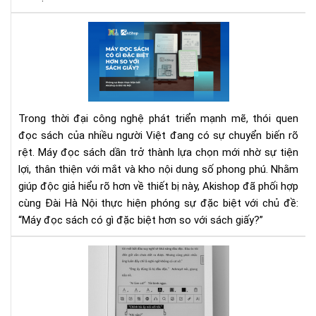
Aki
&
Đài
Hà
Nội
Ra
Trong thời đại công nghệ phát triển mạnh mẽ, thói quen
Mắ
đọc sách của nhiều người Việt đang có sự chuyển biến rõ
Ph
rệt. Máy đọc sách dần trở thành lựa chọn mới nhờ sự tiện
Sự:
“M
lợi, thân thiện với mắt và kho nội dung số phong phú. Nhằm
ĐỌ
giúp độc giả hiểu rõ hơn về thiết bị này, Akishop đã phối hợp
SÁ
cùng Đài Hà Nội thực hiện phóng sự đặc biệt với chủ đề:
CÓ
“Máy đọc sách có gì đặc biệt hơn so với sách giấy?”
GÌ
ĐẶ
Hư
BIỆ
dẫn
HƠ
chi
SO
tiết
VỚI
các