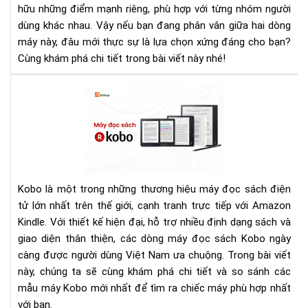
hữu những điểm mạnh riêng, phù hợp với từng nhóm người
là
dùng khác nhau. Vậy nếu bạn đang phân vân giữa hai dòng
lựa
chọ
máy này, đâu mới thực sự là lựa chọn xứng đáng cho bạn?
tốt
Cùng khám phá chi tiết trong bài viết này nhé!
nhấ
Cá
Dò
Má
Đọ
Sác
Kob
Đá
Kobo là một trong những thương hiệu máy đọc sách điện
Giá
tử lớn nhất trên thế giới, cạnh tranh trực tiếp với Amazon
&
Kindle. Với thiết kế hiện đại, hỗ trợ nhiều định dạng sách và
So
giao diện thân thiện, các dòng máy đọc sách Kobo ngày
Sán
càng được người dùng Việt Nam ưa chuộng. Trong bài viết
Chi
này, chúng ta sẽ cùng khám phá chi tiết và so sánh các
Tiế
mẫu máy Kobo mới nhất để tìm ra chiếc máy phù hợp nhất
với bạn.