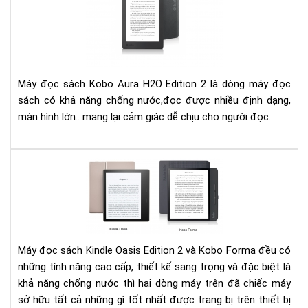
má
đọ
sác
Ko
Aur
H2
Máy đọc sách Kobo Aura H2O Edition 2 là dòng máy đọc
Edi
sách có khả năng chống nước,đọc được nhiều định dạng,
2
màn hình lớn.. mang lại cảm giác dễ chịu cho người đọc.
Đá
giá
Ko
Fo
và
Kin
Máy đọc sách Kindle Oasis Edition 2 và Kobo Forma đều có
Oas
những tính năng cao cấp, thiết kế sang trọng và đặc biệt là
Edi
khả năng chống nước thì hai dòng máy trên đã chiếc máy
2
sở hữu tất cả những gì tốt nhất được trang bị trên thiết bị