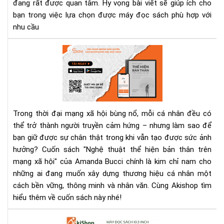
đang rất được quan tâm. Hy vọng bài viết sẽ giúp ích cho
OAS
KO
bạn trong việc lựa chọn được máy đọc sách phù hợp với
FO
nhu cầu
ON
BO
"Ng
NO
thu
(N
thể
PRO
hiệ
bản
thâ
Trong thời đại mạng xã hội bùng nổ, mỗi cá nhân đều có
trê
thể trở thành người truyền cảm hứng – nhưng làm sao để
mạ
bạn giữ được sự chân thật trong khi vẫn tạo được sức ảnh
xã
hội
hưởng? Cuốn sách "Nghệ thuật thể hiện bản thân trên
–
mạng xã hội" của Amanda Bucci chính là kim chỉ nam cho
Cu
những ai đang muốn xây dựng thương hiệu cá nhân một
sác
cách bền vững, thông minh và nhân văn. Cùng Akishop tìm
giú
hiểu thêm về cuốn sách này nhé!
bạn
số
So