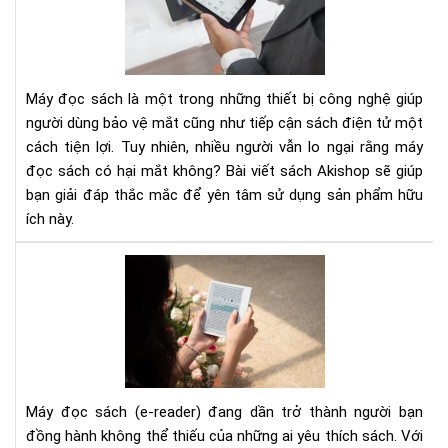
Có
Hại
Mắ
Kh
Máy đọc sách là một trong những thiết bị công nghệ giúp
Nh
người dùng bảo vệ mắt cũng như tiếp cận sách điện tử một
Điề
cách tiện lợi. Tuy nhiên, nhiều người vẫn lo ngại rằng máy
Bạn
đọc sách có hại mắt không? Bài viết sách Akishop sẽ giúp
Cầ
Biế
bạn giải đáp thắc mắc để yên tâm sử dụng sản phẩm hữu
ích này.
Bí
Quy
Ch
Mu
Má
Đọ
Sác
Máy đọc sách (e-reader) đang dần trở thành người bạn
Ch
đồng hành không thể thiếu của những ai yêu thích sách. Với
Ngư