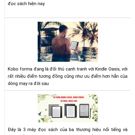
đọc sách hiện nay.
Nh
đi
thí
ở
má
đọ
sác
Kobo forma đang là đối thủ cạnh tranh với Kindle Oasis, với
KO
rất nhiều điểm tương đồng cũng như ưu điểm hơn hẳn của
FO
dòng may ra đời sau
so
với
SO
KIN
SÁ
OAS
MÁ
ĐỌ
SÁ
Đây là 3 máy đọc sách của ba thương hiệu nổi tiếng và
KIN