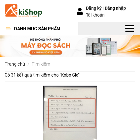
Đăng ký |
Đăng nhập
Tài khoản
DANH MỤC SẢN PHẨM
trang chủ
tìm kiếm
Có 31 kết quả tìm kiếm cho "
Kobo Glo
"
Hư
dẫn
sửa
lỗi
fon
tiế
Việ
cho