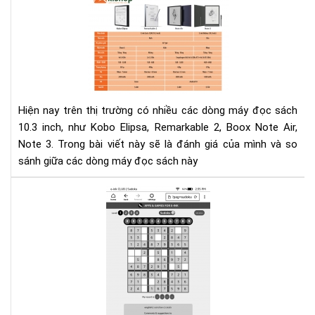
thậ
sán
và
má
tạo
đọ
ảnh
sác
hư
Ko
số
Eli
Rem
Hiện nay trên thị trường có nhiều các dòng máy đọc sách
2,
10.3 inch, như Kobo Elipsa, Remarkable 2, Boox Note Air,
Bo
Note 3. Trong bài viết này sẽ là đánh giá của mình và so
Not
sánh giữa các dòng máy đọc sách này
Air,
Not
Chơ
3
ga
trê
Kin
và
Ko