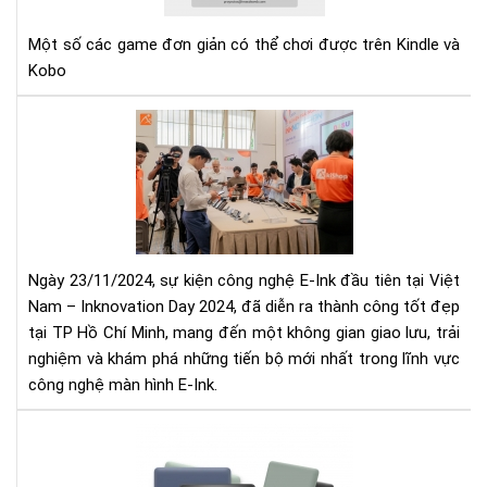
Một số các game đơn giản có thể chơi được trên Kindle và
Kobo
IN
DA
202
NG
HỘI
CÔ
NG
Ngày 23/11/2024, sự kiện công nghệ E-Ink đầu tiên tại Việt
E-
Nam – Inknovation Day 2024, đã diễn ra thành công tốt đẹp
INK
tại TP Hồ Chí Minh, mang đến một không gian giao lưu, trải
ĐẦ
nghiệm và khám phá những tiến bộ mới nhất trong lĩnh vực
TIÊ
TẠI
công nghệ màn hình E-Ink.
VIỆ
NA
Cô
ngh
mà