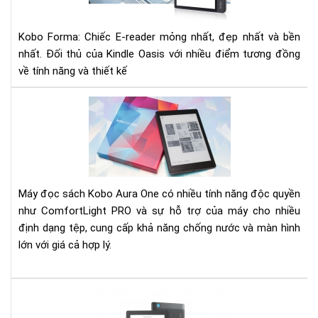
rea
mỏ
Kobo Forma: Chiếc E-reader mỏng nhất, đẹp nhất và bền
nhấ
đẹ
nhất. Đối thủ của Kindle Oasis với nhiều điểm tương đồng
nhấ
về tính năng và thiết kế
và
bền
Đá
nhấ
giá
má
đọ
sác
Ko
Máy đọc sách Kobo Aura One có nhiều tính năng độc quyền
Aur
như ComfortLight PRO và sự hỗ trợ của máy cho nhiều
On
định dạng tệp,
cung cấp khả năng chống nước và màn hình
201
lớn với giá cả hợp lý.
Đá
giá