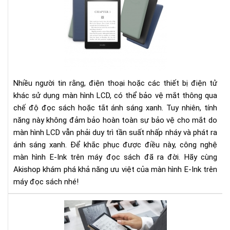
hìn
E-
Ink
của
má
đọ
sác
Nhiều người tin rằng, điện thoại hoặc các thiết bị điện tử
có
khác sử dụng màn hình LCD, có thể bảo vệ mắt thông qua
gì
chế độ đọc sách hoặc tắt ánh sáng xanh. Tuy nhiên, tính
đặ
năng này không đảm bảo hoàn toàn sự bảo vệ cho mắt do
biệ
màn hình LCD vẫn phải duy trì tần suất nhấp nháy và phát ra
ánh sáng xanh. Để khắc phục được điều này, công nghệ
màn hình E-Ink trên máy đọc sách đã ra đời. Hãy cùng
Akishop khám phá khả năng ưu việt của màn hình E-Ink trên
máy đọc sách nhé!
Má
Đọ
Sác