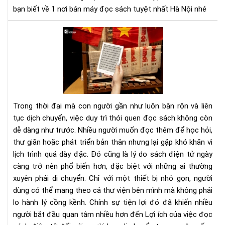
ở
HC
bạn biết về 1 nơi bán máy đọc sách tuyệt nhất Hà Nội nhé
Aki
Lợi
ích
của
việ
đọ
sác
điệ
Trong thời đại mà con người gần như luôn bận rộn và liên
tử
tục dịch chuyển, việc duy trì thói quen đọc sách không còn
đối
dễ dàng như trước. Nhiều người muốn đọc thêm để học hỏi,
với
thư giãn hoặc phát triển bản thân nhưng lại gặp khó khăn vì
ngư
hay
lịch trình quá dày đặc. Đó cũng là lý do sách điện tử ngày
di
càng trở nên phổ biến hơn, đặc biệt với những ai thường
chu
xuyên phải di chuyển. Chỉ với một thiết bị nhỏ gọn, người
dùng có thể mang theo cả thư viện bên mình mà không phải
lo hành lý cồng kềnh. Chính sự tiện lợi đó đã khiến nhiều
người bắt đầu quan tâm nhiều hơn đến Lợi ích của việc đọc