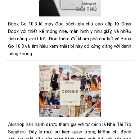
xứn
dan
má
Boox Go 10.3 là máy đọc sách ghi chú cao cấp từ Onyx
đọ
Boox với thiết kế mỏng nhẹ, màn hình y như giấy, và nhiều
sác
tính năng vượt trội. Đọc thêm để khám phá chi tiết về Boox
ghi
Go 10.3 và tìm hiểu xem thiết bị này có xứng đáng với danh
chú
kh
tiếng không.
đối
thủ
AK
trê
-
thị
NH
trư
TÀI
TR
SA
TẠI
LỄ
KHA
Akishop hân hạnh được tham gia với tư cách là Nhà Tài Trợ
GI
Sapphire. Đây là một sự kiện quan trọng, không chỉ đánh
CE