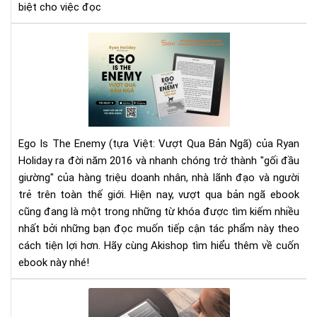
biệt cho việc đọc
Rev
Sác
Vượ
Qu
Bản
Ng
–
Ego Is The Enemy (tựa Việt: Vượt Qua Bản Ngã) của Ryan
Eg
Holiday ra đời năm 2016 và nhanh chóng trở thành "gối đầu
Is
giường" của hàng triệu doanh nhân, nhà lãnh đạo và người
Th
trẻ trên toàn thế giới. Hiện nay, vượt qua bản ngã ebook
Ene
Kẻ
cũng đang là một trong những từ khóa được tìm kiếm nhiều
Th
nhất bởi những bạn đọc muốn tiếp cận tác phẩm này theo
Lớn
cách tiện lợi hơn. Hãy cùng Akishop tìm hiểu thêm về cuốn
Nhấ
ebook này nhé!
Củ
Bạn
Mà
Chí
hìn