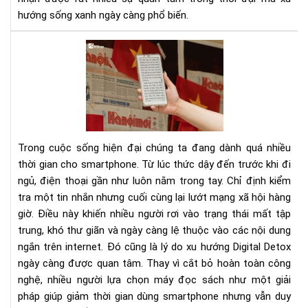
hướng sống xanh ngày càng phổ biến.
Dig
Det
Cá
cai
ngh
sma
bằn
Trong cuộc sống hiện đại chúng ta đang dành quá nhiều
má
thời gian cho smartphone. Từ lúc thức dậy đến trước khi đi
đọ
ngủ, điện thoại gần như luôn nằm trong tay. Chỉ định kiểm
sác
tra một tin nhắn nhưng cuối cùng lại lướt mạng xã hội hàng
giờ. Điều này khiến nhiều người rơi vào trạng thái mất tập
trung, khó thư giãn và ngày càng lệ thuộc vào các nội dung
ngắn trên internet. Đó cũng là lý do xu hướng Digital Detox
ngày càng được quan tâm. Thay vì cắt bỏ hoàn toàn công
nghệ, nhiều người lựa chọn máy đọc sách như một giải
pháp giúp giảm thời gian dùng smartphone nhưng vẫn duy