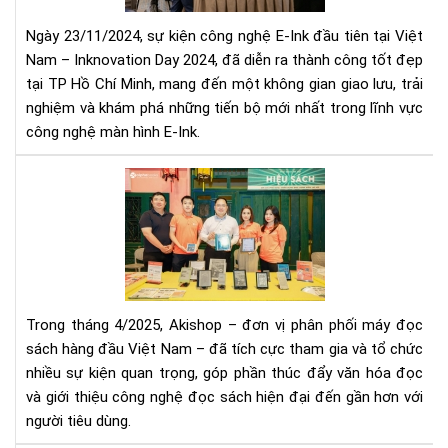
NG
Ngày 23/11/2024, sự kiện công nghệ E-Ink đầu tiên tại Việt
E-
Nam – Inknovation Day 2024, đã diễn ra thành công tốt đẹp
INK
tại TP Hồ Chí Minh, mang đến một không gian giao lưu, trải
ĐẦ
nghiệm và khám phá những tiến bộ mới nhất trong lĩnh vực
TIÊ
TẠI
công nghệ màn hình E-Ink.
VIỆ
NA
Aki
Tă
Cư
Hiệ
Diệ
Thị
Tr
Trong tháng 4/2025, Akishop – đơn vị phân phối máy đọc
Qu
sách hàng đầu Việt Nam – đã tích cực tham gia và tổ chức
Chu
nhiều sự kiện quan trọng, góp phần thúc đẩy văn hóa đọc
Sự
và giới thiệu công nghệ đọc sách hiện đại đến gần hơn với
Kiệ
Nổi
người tiêu dùng.​
Bật