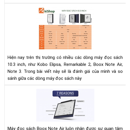
tử
So
bỏ
sán
túi
má
kh
đọ
thể
sác
thi
Ko
của
Eli
bạn
Rem
Hiện nay trên thị trường có nhiều các dòng máy đọc sách
2,
10.3 inch, như Kobo Elipsa, Remarkable 2, Boox Note Air,
Bo
Note 3. Trong bài viết này sẽ là đánh giá của mình và so
Not
sánh giữa các dòng máy đọc sách này
Air,
Not
7
3
lí
do
bạn
nên
lựa
Máy đọc sách Boox Note Air luôn nhận được sự quan tâm
chọ