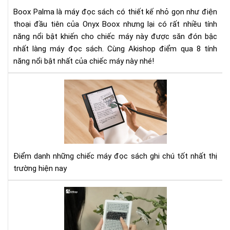
và
Boox Palma là máy đọc sách có thiết kế nhỏ gọn như điện
8
thoại đầu tiên của Onyx Boox nhưng lại có rất nhiều tính
tín
năng nổi bật khiến cho chiếc máy này được săn đón bậc
năn
nổi
nhất làng máy đọc sách. Cùng Akishop điểm qua 8 tính
bật
năng nổi bật nhất của chiếc máy này nhé!
xứn
đá
To
xuố
3
tiề
má
đọ
sác
có
tín
Điểm danh những chiếc máy đọc sách ghi chú tốt nhất thị
năn
trường hiện nay
ghi
chú
Tại
tốt
sao
nhấ
đọ
hiệ
sác