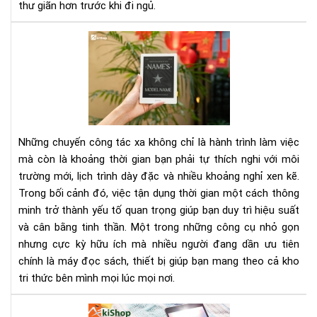
thư giãn hơn trước khi đi ngủ.
Tại
sao
nên
ma
the
má
đọ
Những chuyến công tác xa không chỉ là hành trình làm việc
sác
mà còn là khoảng thời gian bạn phải tự thích nghi với môi
khi
trường mới, lịch trình dày đặc và nhiều khoảng nghỉ xen kẽ.
đi
Trong bối cảnh đó, việc tận dụng thời gian một cách thông
cô
tác
minh trở thành yếu tố quan trọng giúp bạn duy trì hiệu suất
xa
và cân bằng tinh thần. Một trong những công cụ nhỏ gọn
nhưng cực kỳ hữu ích mà nhiều người đang dần ưu tiên
chính là máy đọc sách, thiết bị giúp bạn mang theo cả kho
tri thức bên mình mọi lúc mọi nơi.
Cá