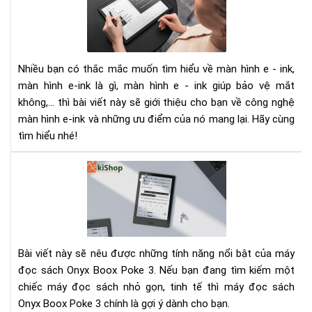
Là
E-
Bản
ink
Th
là
gì.
Nhiều bạn có thắc mắc muốn tìm hiểu về màn hình e - ink,
Nh
màn hình e-ink là gì, màn hình e - ink giúp bảo vệ mắt
điề
bạn
không,... thì bài viết này sẽ giới thiệu cho bạn về công nghệ
chư
màn hình e-ink và những ưu điểm của nó mang lại. Hãy cùng
biế
tìm hiểu nhé!
về
mà
Má
hìn
đọ
e-
sác
ink
Bo
Po
3
Bài viết này sẽ nêu được những tính năng nổi bật của máy
-
đọc sách Onyx Boox Poke 3. Nếu bạn đang tìm kiếm một
Thi
chiếc máy đọc sách nhỏ gọn, tinh tế thì máy đọc sách
bị
Onyx Boox Poke 3 chính là gợi ý dành cho bạn.
điệ