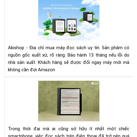
Tại
sao
mu
má
đọ
sác
tại
Akishop - Địa chỉ mua máy đọc sách uy tín. Sản phâm có
Aki
nguồn gốc xuất xứ, rõ ràng. Bảo hành 13 tháng nếu lỗi do
nhà sản xuất. Khách hàng sẽ được đổi ngay máy mới mà
không cần đợi Amazon
Tại
sao
mà
hìn
má
đọ
sác
Trong thời đại mà ai cũng sở hữu ít nhất một chiếc
kh
smartphone, việc đọc sách trên điện thoại đã trở nên quá