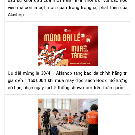
dấu sự khởi đầu của một hành trình mới đối với các học
HN
viên mà còn là cột mốc quan trọng trong sự phát triển của
Akishop.
Mừ
Đại
Lễ
30/
–
Mu
Má
Ưu đãi mừng lễ 30/4 – Akishop tặng bao da chính hãng trị
Đọ
giá đến 1.150.000đ khi mua máy đọc sách Boox. Số lượng
Sác
có hạn, nhận ngay tại hệ thống showroom trên toàn quốc!
Tặ
Ba
Da
IN
Chí
DA
Hã
202
Tại
NG
Aki
HỘI
CÔ