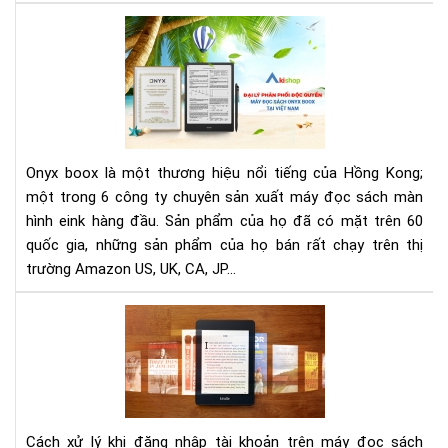
đại
AK
-
ĐẠI
LÝ
PH
PHỐ
ĐỘ
Onyx boox là một thương hiệu nổi tiếng của Hồng Kong;
QU
một trong 6 công ty chuyên sản xuất máy đọc sách màn
MÁ
hình eink hàng đầu. Sản phẩm của họ đã có mặt trên 60
ĐỌ
quốc gia, những sản phẩm của họ bán rất chạy trên thị
SÁ
ON
trường Amazon US, UK, CA, JP...
BO
TẠI
Cá
VIỆ
trư
NA
hợp
thư
gặp
khi
Cách xử lý khi đăng nhập tài khoản trên máy đọc sách
đă