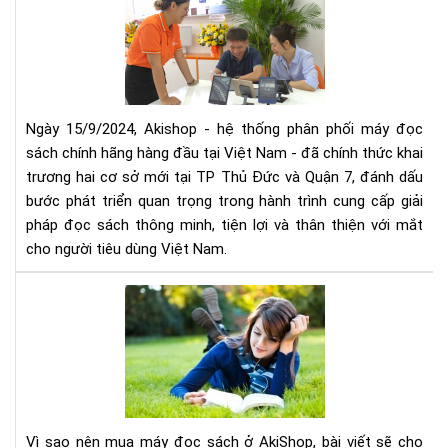
sở
mở
thứ
rộn
5
hệ
thố
phâ
phố
Ngày 15/9/2024, Akishop - hệ thống phân phối máy đọc
má
sách chính hãng hàng đầu tại Việt Nam - đã chính thức khai
đọ
trương hai cơ sở mới tại TP Thủ Đức và Quận 7, đánh dấu
sác
bước phát triển quan trọng trong hành trình cung cấp giải
số
pháp đọc sách thông minh, tiện lợi và thân thiện với mắt
1
cho người tiêu dùng Việt Nam.
Việ
Na
Vì
với
sao
2
nên
cơ
mu
sở
má
mới
đọ
tại
sác
TP
Vì sao nên mua máy đọc sách ở AkiShop, bài viết sẽ cho