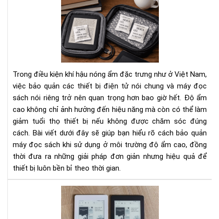
Cá
Bí
bảo
Ng
quả
Tha
má
Đổi
đọ
Cá
sác
Bạn
khi
Nhì
Trong điều kiện khí hậu nóng ẩm đặc trưng như ở Việt Nam,
sử
Nh
việc bảo quản các thiết bị điện tử nói chung và máy đọc
dụ
Do
sách nói riêng trở nên quan trọng hơn bao giờ hết. Độ ẩm
ở
Ngh
cao không chỉ ảnh hưởng đến hiệu năng mà còn có thể làm
môi
trư
giảm tuổi thọ thiết bị nếu không được chăm sóc đúng
độ
cách. Bài viết dưới đây sẽ giúp bạn hiểu rõ cách bảo quản
ẩm
máy đọc sách khi sử dụng ở môi trường độ ẩm cao, đồng
cao
thời đưa ra những giải pháp đơn giản nhưng hiệu quả để
thiết bị luôn bền bỉ theo thời gian.
So
sán
Kin