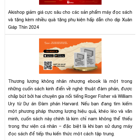
Thì
202
Akishop giảm giá cực sâu cho các sản phẩm máy đọc sách
và tặng kèm nhiều quà tặng phụ kiện hấp dẫn cho dịp Xuân
Giáp Thìn 2024
Th
lượ
kh
nhâ
nh
eb
Thương lượng không nhân nhượng ebook là một trong
–
những cuốn sách kinh điển về nghệ thuật đàm phán, được
Sác
chắp bút bởi hai chuyên gia nổi tiếng Roger Fisher và William
đà
phá
Ury từ Dự án Đàm phán Harvard. Nếu bạn đang tìm kiếm
kin
một phương pháp thương lượng hiệu quả, khéo léo và văn
điể
minh, cuốn sách này chính là kim chỉ nam không thể thiếu
cho
trong thư viện cá nhân – đặc biệt là khi bạn sử dụng máy
ngư
đọc sách để tiếp thu kiến thức một cách tập trung.
hiệ