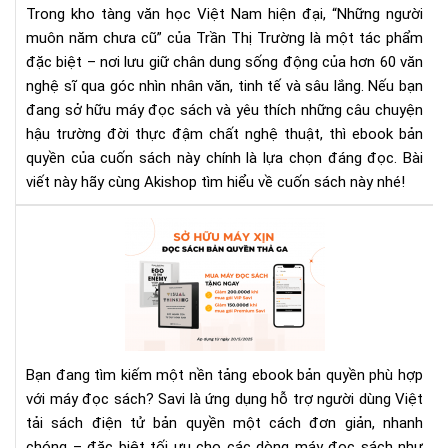
Trong kho tàng văn học Việt Nam hiện đại, “Những người
eb
muôn năm chưa cũ” của Trần Thị Trường là một tác phẩm
–
đặc biệt – nơi lưu giữ chân dung sống động của hơn 60 văn
Hồi
ức
nghệ sĩ qua góc nhìn nhân văn, tinh tế và sâu lắng. Nếu bạn
văn
đang sở hữu máy đọc sách và yêu thích những câu chuyện
ngh
hậu trường đời thực đậm chất nghệ thuật, thì ebook bản
tin
quyền của cuốn sách này chính là lựa chọn đáng đọc. Bài
tế
viết này hãy cùng Akishop tìm hiểu về cuốn sách này nhé!
Ưu
Đãi
Th
5
Từ
Sav
Đọ
Bạn đang tìm kiếm một nền tảng ebook bản quyền phù hợp
Hữ
với máy đọc sách? Savi là ứng dụng hỗ trợ người dùng Việt
Má
tải sách điện tử bản quyền một cách đơn giản, nhanh
Xịn
chóng – đặc biệt tối ưu cho các dòng máy đọc sách như
Đọ