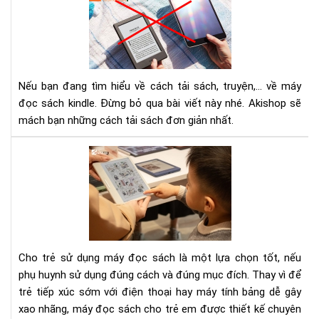
tải
sác
về
má
đọ
Nếu bạn đang tìm hiểu về cách tải sách, truyện,... về máy
sác
đọc sách kindle. Đừng bỏ qua bài viết này nhé. Akishop sẽ
Kin
Là
mách bạn những cách tải sách đơn giản nhất.
thế
nào
To
tải
má
sác
đọ
về
sác
má
cho
đọ
trẻ
sác
em
Cho trẻ sử dụng máy đọc sách là một lựa chọn tốt, nếu
Kin
202
phụ huynh sử dụng đúng cách và đúng mục đích. Thay vì để
trẻ tiếp xúc sớm với điện thoại hay máy tính bảng dễ gây
xao nhãng, máy đọc sách cho trẻ em được thiết kế chuyên