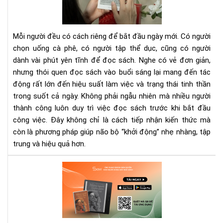
nay
vào
buổ
sán
Mỗi người đều có cách riêng để bắt đầu ngày mới. Có người
giú
chọn uống cà phê, có người tập thể dục, cũng có người
làm
dành vài phút yên tĩnh để đọc sách. Nghe có vẻ đơn giản,
việ
nhưng thói quen đọc sách vào buổi sáng lại mang đến tác
hiệ
quả
động rất lớn đến hiệu suất làm việc và trạng thái tinh thần
hơn
trong suốt cả ngày. Không phải ngẫu nhiên mà nhiều người
thành công luôn duy trì việc đọc sách trước khi bắt đầu
công việc. Đây không chỉ là cách tiếp nhận kiến thức mà
còn là phương pháp giúp não bộ “khởi động” nhẹ nhàng, tập
trung và hiệu quả hơn.
“Nh
ngư
mu
nă
chư
cũ”