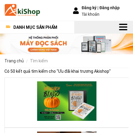
Đăng ký |
Đăng nhập
Tài khoản
DANH MỤC SẢN PHẨM
trang chủ
tìm kiếm
Có 50 kết quả tìm kiếm cho "
Ưu đãi khai trương Akishop
"
Kế
Ho
Bí
Ng
–
Khi
Mộ
Qu