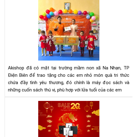
Aki
tra
quà
từ
thi
cho
đi
trư
mầ
non
Akishop đã có mặt tại trường mầm non xã Na Nhạn, TP
Điệ
Điện Biên để trao tặng cho các em nhỏ món quà tri thức
Biê
chứa đầy tình yêu thương, đó chính là máy đọc sách và
những cuốn sách thú vị, phù hợp với lửa tuổi của các em
Aki
siê
sal
Xuâ
Giá