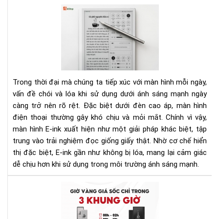
Th
Tại
4/2
sao
mà
hìn
E-
ink
kh
Trong thời đại mà chúng ta tiếp xúc với màn hình mỗi ngày,
bị
vấn đề chói và lóa khi sử dụng dưới ánh sáng mạnh ngày
lóa
càng trở nên rõ rệt. Đặc biệt dưới đèn cao áp, màn hình
khi
dù
điện thoại thường gây khó chịu và mỏi mắt. Chính vì vậy,
dướ
màn hình E-ink xuất hiện như một giải pháp khác biệt, tập
đè
trung vào trải nghiệm đọc giống giấy thật. Nhờ cơ chế hiển
cao
thị đặc biệt, E-ink gần như không bị lóa, mang lại cảm giác
áp?
dễ chịu hơn khi sử dụng trong môi trường ánh sáng mạnh.
Giả
thí
Siê
chi
Khu
tiết
Mãi
từ
Má