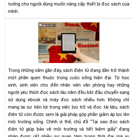
tưởng cho người dùng muốn nâng cấp thiết bị đọc sách của
—
Cơ
mình.
Hội
Và
Tại
Để
sao
Nâ
đọ
Cấ
sác
Má
điệ
Đọ
tử
Sác
giú
Trong những năm gần đây, sách điện tử đang dần trở thành
bảo
một phần quen thuộc trong cuộc sống hiện đại. Từ học
vệ
sinh, sinh viên cho đến nhân viên văn phòng hay những
môi
người yêu thích đọc sách lâu năm đều bắt đầu chuyển sang
trư
và
sử dụng ebook và máy đọc sách nhiều hơn. Không chỉ
tiết
mang lại sự tiện lợi trong việc lưu trữ và đọc tài liệu, sách
kiệ
điện tử còn được xem là giải pháp góp phần giảm áp lực lên
giấ
môi trường sống. Chính vì thế, chủ đề “Tại sao đọc sách
điện tử giúp bảo vệ môi trường và tiết kiệm giấy” đang
nhận được rất nhiều sự quan tâm trong thời đại mà xu