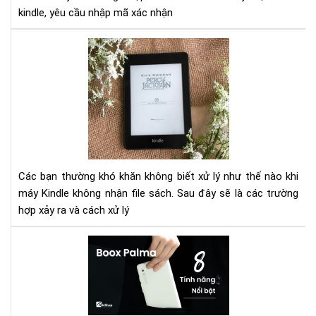
kindle, yêu cầu nhập mã xác nhận
nhậ
tài
Cá
kho
trư
trê
hợp
Kin
cop
sác
vào
má
mà
Kin
Các bạn thường khó khăn không biết xử lý như thế nào khi
kh
máy Kindle không nhận file sách. Sau đây sẽ là các trường
nhậ
hợp xảy ra và cách xử lý
file
Má
đọ
sác
Bo
Pal