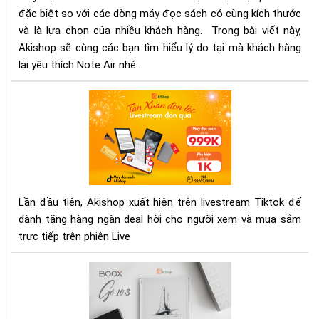
đặc biệt so với các dòng máy đọc sách có cùng kích thước
má
và là lựa chọn của nhiều khách hàng. Trong bài viết này,
đọ
sác
Akishop sẽ cùng các bạn tìm hiểu lý do tại mà khách hàng
ON
lại yêu thích Note Air nhé.
BO
NO
Săn
AIR
quà
khủ
tại
liv
Tik
của
Lần đầu tiên, Akishop xuất hiện trên livestream Tiktok để
Aki
dành tặng hàng ngàn deal hời cho người xem và mua sắm
trực tiếp trên phiên Live
Rev
Bo
Go
10.