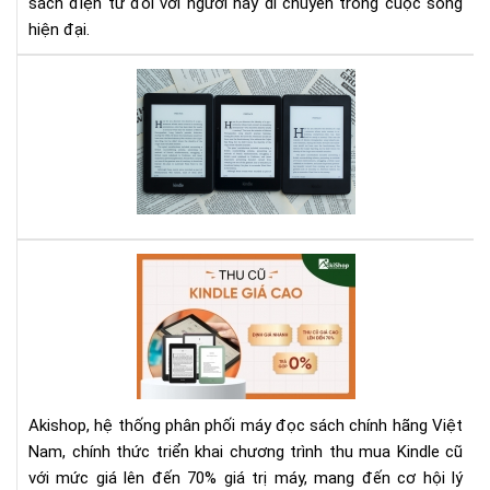
sách điện tử đối với người hay di chuyển trong cuộc sống
hiện đại.
So
sán
thử
các
dò
má
Kin
hiệ
Aki
có
Th
ở
Mu
Aki
Kin
Cũ
Với
Giá
Akishop, hệ thống phân phối máy đọc sách chính hãng Việt
Lên
Nam, chính thức triển khai chương trình thu mua Kindle cũ
Đế
với mức giá lên đến 70% giá trị máy, mang đến cơ hội lý
70