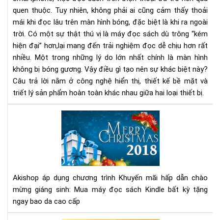
bị
quen thuộc. Tuy nhiên, không phải ai cũng cảm thấy thoải
bó
mái khi đọc lâu trên màn hình bóng, đặc biệt là khi ra ngoài
gư
như
trời. Có một sự thật thú vị là máy đọc sách dù trông “kém
điệ
hiện đại” hơn,lại mang đến trải nghiệm đọc dễ chịu hơn rất
tho
nhiều. Một trong những lý do lớn nhất chính là màn hình
không bị bóng gương. Vậy điều gì tạo nên sự khác biệt này?
Câu trả lời nằm ở công nghệ hiển thị, thiết kế bề mặt và
triết lý sản phẩm hoàn toàn khác nhau giữa hai loại thiết bị.
Ch
trì
Khu
mại
chà
mừ
Akishop áp dụng chương trình Khuyến mãi hấp dẫn chào
giá
mừng giáng sinh: Mua máy đọc sách Kindle bất kỳ tặng
sin
ngay bao da cao cấp