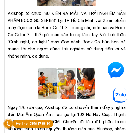
mắ
Việ
dò
Na
Akishop tổ chức "SỰ KIỆN RA MẮT VÀ TRẢI NGHIỆM SẢN
sản
tỉn
PHẨM BOOX GO SERIES” tại TP Hồ Chí Minh với 2 sản phẩm
ph
Hải
máy đọc sách là Boox Go 10.3 - mỏng nhẹ cực hạn và Boox
má
Dư
Go Color 7 - thế giới màu sắc trong tầm tay. Với tinh thần
đọ
như
sác
"Grab right, go light" máy đọc sách Boox Go hứa hẹn sẽ
thế
Bo
mang tới cho người dùng trải nghiệm sử dụng tiện lợi và
nào
Go
thông minh, đa dụng.
Ser
tại
Chu
TP
th
HC
các
em
nhỏ
tại
Ngày 1/6 vừa qua, Akishop đã có chuyến thăm đầy ý nghĩa
Mái
đến Mái Ấm Quan Âm, tọa lạc tại 102 Hà Huy Giáp, Thạnh
Ấm
Xuân, Quận 12, TP. HCM. Chuyến đi là một phần trong
Qu
Âm
chương trình thiện nguyện thường niên của Akishop, nhằm