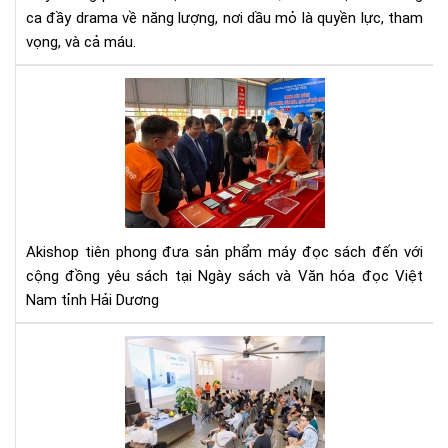
Dầu
ca đầy drama về năng lượng, nơi dầu mỏ là quyền lực, tham
Cả
vọng, và cả máu.
Th
Giớ
Aki
Qua
đã
Cu
đe
cô
ngh
mà
hìn
E-
Akishop tiên phong đưa sản phẩm máy đọc sách đến với
INK
cộng đồng yêu sách tại Ngày sách và Văn hóa đọc Việt
đế
Nam tỉnh Hải Dương
với
Ng
Aki
sác
cùn
và
Ony
Văn
Bo
hóa
ra
đọ