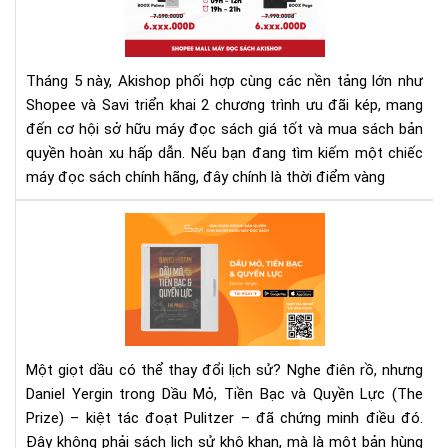
A–
Đọ
Z
Sác
Fla
Tháng 5 này, Akishop phối hợp cùng các nền tảng lớn như
Sal
Shopee và Savi triển khai 2 chương trình ưu đãi kép, mang
Sho
đến cơ hội sở hữu máy đọc sách giá tốt và mua sách bản
Th
quyền hoàn xu hấp dẫn. Nếu bạn đang tìm kiếm một chiếc
5
–
máy đọc sách chính hãng, đây chính là thời điểm vàng
Mu
Ng
"Dầ
Kẻ
Mỏ,
Lỡ!
Tiề
Bạc
và
Quy
Lực
Một giọt dầu có thể thay đổi lịch sử? Nghe điên rồ, nhưng
eb
Daniel Yergin trong Dầu Mỏ, Tiền Bạc và Quyền Lực (The
–
Prize) – kiệt tác đoạt Pulitzer – đã chứng minh điều đó.
Mộ
Đây không phải sách lịch sử khô khan, mà là một bản hùng
Giọ