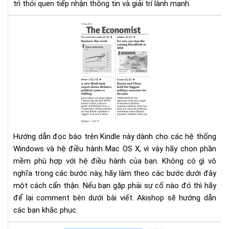
trì thói quen tiếp nhận thông tin và giải trí lành mạnh.
Hư
dẫn
đọ
báo
trê
Kin
Hướng dẫn đọc báo trên Kindle này dành cho các hệ thống
Windows và hệ điều hành Mac OS X, vì vậy hãy chọn phần
mềm phù hợp với hệ điều hành của bạn. Không có gì vô
nghĩa trong các bước này, hãy làm theo các bước dưới đây
một cách cẩn thận. Nếu bạn gặp phải sự cố nào đó thì hãy
để lại comment bên dưới bài viết. Akishop sẽ hướng dẫn
các bạn khắc phục.