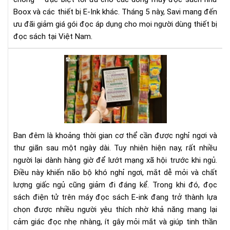
Sác
Boox và các thiết bị E-Ink khác. Tháng 5 này, Savi mang đến
Bản
ưu đãi giảm giá gói đọc áp dụng cho mọi người dùng thiết bị
Quy
đọc sách tại Việt Nam.
Th
Ga
Tại
sao
nên
đọ
sác
điệ
tử
Ban đêm là khoảng thời gian cơ thể cần được nghỉ ngơi và
tha
thư giãn sau một ngày dài. Tuy nhiên hiện nay, rất nhiều
vì
người lại dành hàng giờ để lướt mạng xã hội trước khi ngủ.
lướ
Điều này khiến não bộ khó nghỉ ngơi, mắt dễ mỏi và chất
mạ
xã
lượng giấc ngủ cũng giảm đi đáng kể. Trong khi đó, đọc
hội
sách điện tử trên máy đọc sách E-ink đang trở thành lựa
trư
chọn được nhiều người yêu thích nhờ khả năng mang lại
khi
cảm giác đọc nhẹ nhàng, ít gây mỏi mắt và giúp tinh thần
ngủ