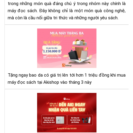
trong những món quà đáng chú ý trong nhóm này chính là
và
ý
máy đọc sách. Đây không chỉ là một món quà công nghệ,
ngh
mà còn là cầu nối giữa tri thức và những người yêu sách.
Aki
tặn
bao
da
trị
giá
hơn
Tặng ngay bao da có giá trị lên tới hơn 1 triệu đồng khi mua
1
máy đọc sách tại Akishop vào tháng 3 này
tri
đồ
Mừ
khi
Đại
mu
Lễ
má
30/
đọ
-
sác
Nh
thá