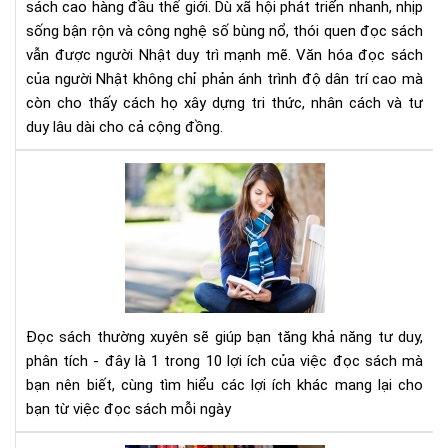
sách cao hàng đầu thế giới. Dù xã hội phát triển nhanh, nhịp
Nề
sống bận rộn và công nghệ số bùng nổ, thói quen đọc sách
tản
vẫn được người Nhật duy trì mạnh mẽ. Văn hóa đọc sách
tri
thứ
của người Nhật không chỉ phản ánh trình độ dân trí cao mà
tạo
còn cho thấy cách họ xây dựng tri thức, nhân cách và tư
nên
duy lâu dài cho cả cộng đồng.
xã
hội
Đọ
bền
sác
vữn
thư
xuy
sẽ
giú
bạn
tăn
Đọc sách thường xuyên sẽ giúp bạn tăng khả năng tư duy,
khả
phân tích - đây là 1 trong 10 lợi ích của việc đọc sách mà
năn
bạn nên biết, cùng tìm hiểu các lợi ích khác mang lại cho
tư
bạn từ việc đọc sách mỗi ngày
duy
phâ