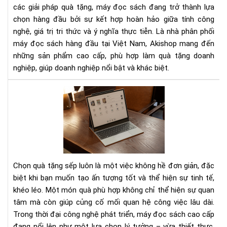
ngh
các giải pháp quà tặng, máy đọc sách đang trở thành lựa
dàn
chọn hàng đầu bởi sự kết hợp hoàn hảo giữa tính công
cho
nghệ, giá trị tri thức và ý nghĩa thực tiễn. Là nhà phân phối
đối
máy đọc sách hàng đầu tại Việt Nam, Akishop mang đến
tác
những sản phẩm cao cấp, phù hợp làm quà tặng doanh
và
nghiệp, giúp doanh nghiệp nổi bật và khác biệt.
khá
hàn
Mu
quà
tặn
sếp
Má
đọ
sác
Chọn quà tặng sếp luôn là một việc không hề đơn giản, đặc
cao
biệt khi bạn muốn tạo ấn tượng tốt và thể hiện sự tinh tế,
cấp
khéo léo. Một món quà phù hợp không chỉ thể hiện sự quan
cho
tâm mà còn giúp củng cố mối quan hệ công việc lâu dài.
sếp
na
Trong thời đại công nghệ phát triển, máy đọc sách cao cấp
&
đang nổi lên như một lựa chọn lý tưởng – vừa thiết thực,