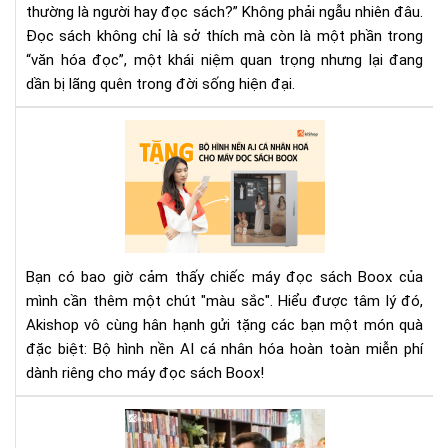
thường là người hay đọc sách?” Không phải ngẫu nhiên đâu.
Th
Đọc sách không chỉ là sở thích mà còn là một phần trong
Và
“văn hóa đọc”, một khái niệm quan trọng nhưng lại đang
Tư
Duy
dần bị lãng quên trong đời sống hiện đại.
Xã
Hội
Aki
tặn
bộ
hìn
nền
AI
cá
Bạn có bao giờ cảm thấy chiếc máy đọc sách Boox của
nhâ
mình cần thêm một chút "màu sắc". Hiểu được tâm lý đó,
hóa
Akishop vô cùng hân hạnh gửi tặng các bạn một món quà
miễ
đặc biệt: Bộ hình nền AI cá nhân hóa hoàn toàn miễn phí
phí
cho
dành riêng cho máy đọc sách Boox!
má
đọ
To
sác
Má