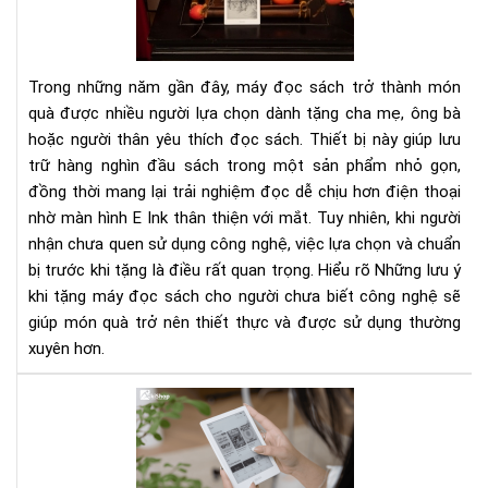
tặn
má
đọ
Trong những năm gần đây, máy đọc sách trở thành món
sác
quà được nhiều người lựa chọn dành tặng cha mẹ, ông bà
cho
hoặc người thân yêu thích đọc sách. Thiết bị này giúp lưu
ngư
trữ hàng nghìn đầu sách trong một sản phẩm nhỏ gọn,
chư
biế
đồng thời mang lại trải nghiệm đọc dễ chịu hơn điện thoại
cô
nhờ màn hình E Ink thân thiện với mắt. Tuy nhiên, khi người
ngh
nhận chưa quen sử dụng công nghệ, việc lựa chọn và chuẩn
bị trước khi tặng là điều rất quan trọng. Hiểu rõ Những lưu ý
khi tặng máy đọc sách cho người chưa biết công nghệ sẽ
giúp món quà trở nên thiết thực và được sử dụng thường
xuyên hơn.
Tặ
má
đọ
sác