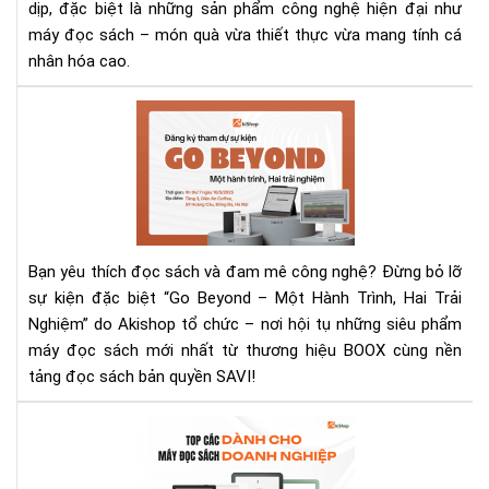
dịp
dịp, đặc biệt là những sản phẩm công nghệ hiện đại như
máy đọc sách – món quà vừa thiết thực vừa mang tính cá
nhân hóa cao.
Sự
Kiệ
Trả
Ng
Má
Đọ
Sác
Bạn yêu thích đọc sách và đam mê công nghệ? Đừng bỏ lỡ
“G
sự kiện đặc biệt “Go Beyond – Một Hành Trình, Hai Trải
BE
Nghiệm” do Akishop tổ chức – nơi hội tụ những siêu phẩm
–
máy đọc sách mới nhất từ thương hiệu BOOX cùng nền
MỘ
HÀ
tảng đọc sách bản quyền SAVI!
TRÌ
HAI
To
TRẢ
nh
NG
má