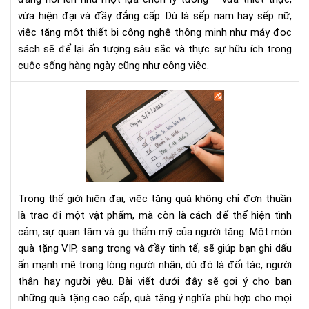
nữ
vừa hiện đại và đầy đẳng cấp. Dù là sếp nam hay sếp nữ,
việc tặng một thiết bị công nghệ thông minh như máy đọc
sách sẽ để lại ấn tượng sâu sắc và thực sự hữu ích trong
cuộc sống hàng ngày cũng như công việc.
Qu
tặn
VIP
-
Gợi
ý
quà
Trong thế giới hiện đại, việc tặng quà không chỉ đơn thuần
tặn
là trao đi một vật phẩm, mà còn là cách để thể hiện tình
cao
cảm, sự quan tâm và gu thẩm mỹ của người tặng. Một món
cấp
quà tặng VIP, sang trọng và đầy tinh tế, sẽ giúp bạn ghi dấu
ý
ngh
ấn mạnh mẽ trong lòng người nhận, dù đó là đối tác, người
cho
thân hay người yêu. Bài viết dưới đây sẽ gợi ý cho bạn
mọi
những quà tặng cao cấp, quà tặng ý nghĩa phù hợp cho mọi