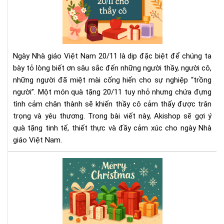
Ng
Qu
Tặ
20/
Ý
Ngh
Ngày Nhà giáo Việt Nam 20/11 là dịp đặc biệt để chúng ta
Ch
bày tỏ lòng biết ơn sâu sắc đến những người thầy, người cô,
Thầ
những người đã miệt mài cống hiến cho sự nghiệp “trồng
Cô
người”. Một món quà tặng 20/11 tuy nhỏ nhưng chứa đựng
Giá
tình cảm chân thành sẽ khiến thầy cô cảm thấy được trân
trọng và yêu thương. Trong bài viết này, Akishop sẽ gợi ý
quà tặng tinh tế, thiết thực và đầy cảm xúc cho ngày Nhà
giáo Việt Nam.
Gợi
Ý
Qu
Tặ
Noe
&