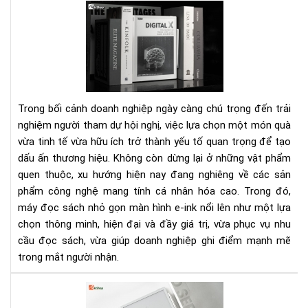
Qu
tặn
hội
ngh
Má
đọ
sác
Trong bối cảnh doanh nghiệp ngày càng chú trọng đến trải
nhỏ
nghiệm người tham dự hội nghị, việc lựa chọn một món quà
gọ
vừa tinh tế vừa hữu ích trở thành yếu tố quan trọng để tạo
mà
dấu ấn thương hiệu. Không còn dừng lại ở những vật phẩm
hìn
E-
quen thuộc, xu hướng hiện nay đang nghiêng về các sản
ink
phẩm công nghệ mang tính cá nhân hóa cao. Trong đó,
máy đọc sách nhỏ gọn màn hình e-ink nổi lên như một lựa
chọn thông minh, hiện đại và đầy giá trị, vừa phục vụ nhu
cầu đọc sách, vừa giúp doanh nghiệp ghi điểm mạnh mẽ
trong mắt người nhận.
Qu
tặn