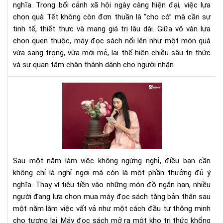
Thi
nghĩa. Trong bối cảnh xã hội ngày càng hiện đại, việc lựa
Th
chọn quà Tết không còn đơn thuần là “cho có” mà cần sự
tinh tế, thiết thực và mang giá trị lâu dài. Giữa vô vàn lựa
chọn quen thuộc, máy đọc sách nổi lên như một món quà
vừa sang trọng, vừa mới mẻ, lại thể hiện chiều sâu tri thức
và sự quan tâm chân thành dành cho người nhận.
Mu
má
đọ
sác
tặn
bản
thâ
Sau một năm làm việc không ngừng nghỉ, điều bạn cần
sau
không chỉ là nghỉ ngơi mà còn là một phần thưởng đủ ý
mộ
nghĩa. Thay vì tiêu tiền vào những món đồ ngắn hạn, nhiều
nă
người đang lựa chọn mua máy đọc sách tặng bản thân sau
làm
việ
một năm làm việc vất vả như một cách đầu tư thông minh
vất
cho tương lai. Máy đọc sách mở ra một kho tri thức khổng