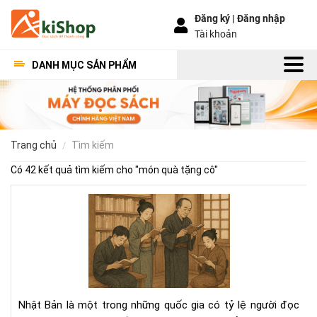
Đăng ký |
Đăng nhập
Tài khoản
DANH MỤC SẢN PHẨM
trang chủ
tìm kiếm
Có 42 kết quả tìm kiếm cho "
món quà tặng cô
"
Văn
hóa
đọ
sác
của
ngư
Nhậ
Nhật Bản là một trong những quốc gia có tỷ lệ người đọc
–