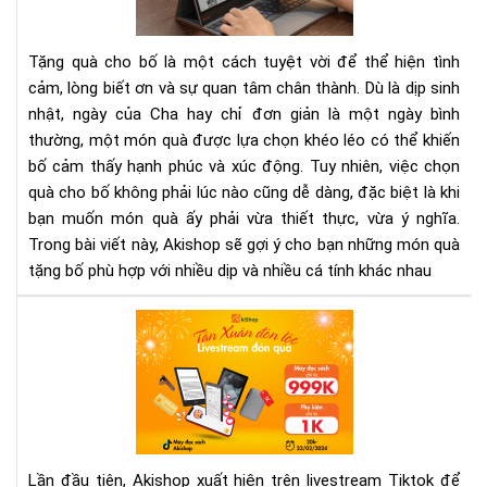
tặn
bố
Tặng quà cho bố là một cách tuyệt vời để thể hiện tình
thi
cảm, lòng biết ơn và sự quan tâm chân thành. Dù là dịp sinh
thự
nhật, ngày của Cha hay chỉ đơn giản là một ngày bình
và
thường, một món quà được lựa chọn khéo léo có thể khiến
ý
ngh
bố cảm thấy hạnh phúc và xúc động. Tuy nhiên, việc chọn
mọi
quà cho bố không phải lúc nào cũng dễ dàng, đặc biệt là khi
dịp
bạn muốn món quà ấy phải vừa thiết thực, vừa ý nghĩa.
Trong bài viết này, Akishop sẽ gợi ý cho bạn những món quà
tặng bố phù hợp với nhiều dịp và nhiều cá tính khác nhau
Săn
quà
khủ
tại
liv
Tik
của
Lần đầu tiên, Akishop xuất hiện trên livestream Tiktok để