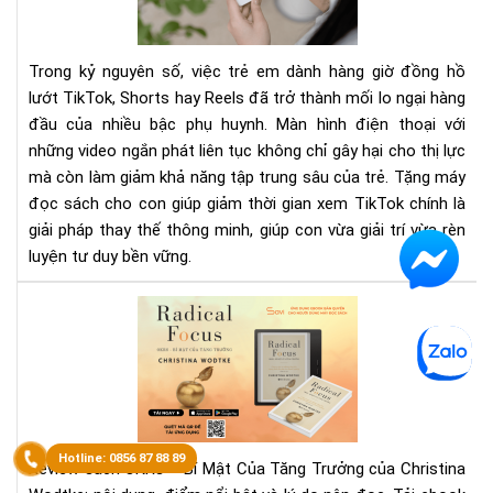
cho
con
giú
Trong kỷ nguyên số, việc trẻ em dành hàng giờ đồng hồ
giả
lướt TikTok, Shorts hay Reels đã trở thành mối lo ngại hàng
thờ
đầu của nhiều bậc phụ huynh. Màn hình điện thoại với
gia
những video ngắn phát liên tục không chỉ gây hại cho thị lực
xe
Tik
mà còn làm giảm khả năng tập trung sâu của trẻ. Tặng máy
hiệ
đọc sách cho con giúp giảm thời gian xem TikTok chính là
quả
giải pháp thay thế thông minh, giúp con vừa giải trí vừa rèn
luyện tư duy bền vững.
OK
–
Bí
Mậ
Củ
Tă
Trư
Review sách OKRs – Bí Mật Của Tăng Trưởng của Christina
Rev