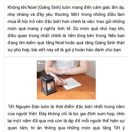
Giá
Không khí Noel (Giáng Sinh) luôn mang đến cảm giác ấm áp,
Sin
nhẹ nhàng và đầy yêu thương. Một trong những điều làm
Mó
mùa lễ hội trở nên đặc biệt hơn chính là việc trao gửi những
Qu
món quà mang ý nghĩa tinh tế. Dù món quà nhỏ hay lớn,
Ý
Ngh
điều quan trọng nhất chính là tấm lòng bên trong. Nếu bạn
Ch
đang tìm kiếm quà tặng Noel hoặc quà tặng Giáng Sinh thật
Mọi
sự phù hợp, bài viết này sẽ là gợi ý hoàn hảo dành cho bạn.
Ngư
Qu
Tặ
Tết
Sa
Trọ
Má
Đọ
Tết Nguyên Đán luôn là thời điểm đặc biệt nhất trong năm
Sác
của người Việt. Đây không chỉ là lúc gia đình sum họp, nhìn
–
lại một năm đã qua mà còn là dịp để mỗi người thể hiện sự
Mó
quan tâm, tri ân thông qua những món quà tặng Tết ý
Qu