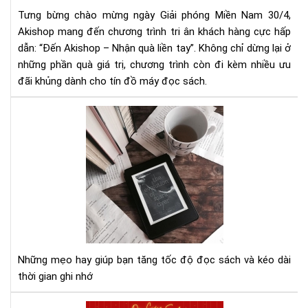
Qu
3
Tưng bừng chào mừng ngày Giải phóng Miền Nam 30/4,
Cự
này
Akishop mang đến chương trình tri ân khách hàng cực hấp
Đã
dẫn: “Đến Akishop – Nhận quà liền tay”. Không chỉ dừng lại ở
Khi
những phần quà giá trị, chương trình còn đi kèm nhiều ưu
Gh
Th
đãi khủng dành cho tín đồ máy đọc sách.
Aki
7
Mẹ
đọ
sác
giú
tăn
tốc
độ
đọ
nha
Những mẹo hay giúp bạn tăng tốc độ đọc sách và kéo dài
hơn
thời gian ghi nhớ
nhớ
lâu
Đó