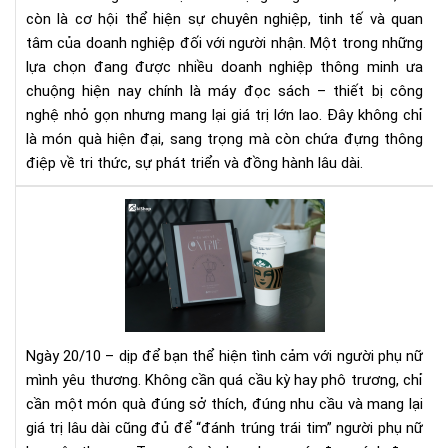
còn là cơ hội thể hiện sự chuyên nghiệp, tinh tế và quan
sác
cao
tâm của doanh nghiệp đối với người nhận. Một trong những
cấp
lựa chọn đang được nhiều doanh nghiệp thông minh ưa
ý
chuộng hiện nay chính là máy đọc sách – thiết bị công
ngh
nghệ nhỏ gọn nhưng mang lại giá trị lớn lao. Đây không chỉ
là món quà hiện đại, sang trọng mà còn chứa đựng thông
điệp về tri thức, sự phát triển và đồng hành lâu dài.
Tặ
má
đọ
sác
–
Mó
quà
Ngày 20/10 – dịp để bạn thể hiện tình cảm với người phụ nữ
20/
mình yêu thương. Không cần quá cầu kỳ hay phô trương, chỉ
đầy
cần một món quà đúng sở thích, đúng nhu cầu và mang lại
ý
giá trị lâu dài cũng đủ để “đánh trúng trái tim” người phụ nữ
ngh