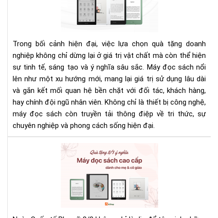
LẦ
đọ
ĐẦ
sác
TIÊ
làm
TẠI
quà
Trong bối cảnh hiện đại, việc lựa chọn quà tặng doanh
HÀ
tặn
nghiệp không chỉ dừng lại ở giá trị vật chất mà còn thể hiện
NỘI
do
sự tinh tế, sáng tạo và ý nghĩa sâu sắc. Máy đọc sách nổi
ngh
lên như một xu hướng mới, mang lại giá trị sử dụng lâu dài
san
trọ
và gắn kết mối quan hệ bền chặt với đối tác, khách hàng,
và
hay chính đội ngũ nhân viên. Không chỉ là thiết bị công nghệ,
ý
máy đọc sách còn truyền tải thông điệp về tri thức, sự
ngh
chuyên nghiệp và phong cách sống hiện đại.
Qu
tặn
8/3
ý
ngh
Má
đọ