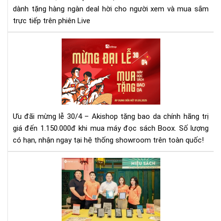
Aki
dành tặng hàng ngàn deal hời cho người xem và mua sắm
trực tiếp trên phiên Live
Mừ
Đại
Lễ
30/
–
Mu
Má
Ưu đãi mừng lễ 30/4 – Akishop tặng bao da chính hãng trị
Đọ
giá đến 1.150.000đ khi mua máy đọc sách Boox. Số lượng
Sác
có hạn, nhận ngay tại hệ thống showroom trên toàn quốc!
Tặ
Ba
Da
Aki
Chí
Tă
Hã
Cư
Tại
Hiệ
Aki
Diệ
Thị