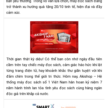
cho
bạn yêu thương. Trong vô vàn lựa chọn, máy đọc sách đang
ngư
trở thành xu hướng quà tặng 20/10 tinh tế, hiện đại và đầy
phụ
cảm xúc.
nữ
bạn
Mừ
yêu
sin
thư
nhậ
Aki
7
năm
Qu
Thời gian thật kỳ diệu! Có thể bạn còn nhớ ngày đầu tiên
tặn
cầm trên tay chiếc máy đọc sách, cảm giác háo hức khi lật
hấp
từng trang điện tử, hay khoảnh khắc thư giãn tuyệt vời khi
dẫn
đắm chìm trong thế giới tri thức. Hôm nay, Akishop – Hệ
lên
đế
thống máy đọc sách số 1 Việt Nam hân hoan kỷ niệm 7
5
năm hành trình lan tỏa tình yêu đọc sách cùng hàng ngàn
tri
độc giả trên khắp cả nước.
đồn
Rev