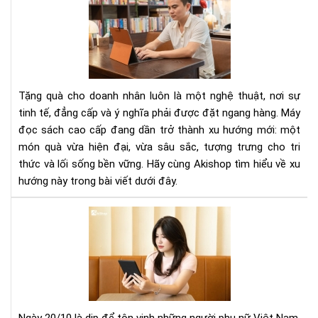
Bo
Đọ
Sác
Là
Qu
Tặ
Do
Tặng quà cho doanh nhân luôn là một nghệ thuật, nơi sự
Nh
tinh tế, đẳng cấp và ý nghĩa phải được đặt ngang hàng. Máy
Sa
đọc sách cao cấp đang dần trở thành xu hướng mới: một
Tr
món quà vừa hiện đại, vừa sâu sắc, tượng trưng cho tri
Và
thức và lối sống bền vững. Hãy cùng Akishop tìm hiểu về xu
Ý
hướng này trong bài viết dưới đây.
Ngh
Gợi
ý
chọ
má
đọ
sác
làm