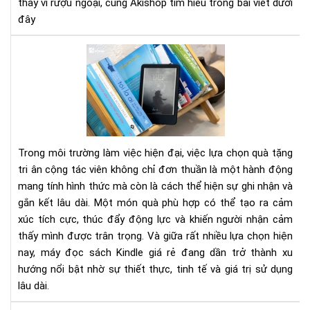
thay vì rượu ngoại, cùng Akishop tìm hiểu trong bài viết dưới
đây
Qu
tặn
tri
ân
cộ
tác
viên
Trong môi trường làm việc hiện đại, việc lựa chọn quà tặng
Má
tri ân cộng tác viên không chỉ đơn thuần là một hành động
đọ
mang tính hình thức mà còn là cách thể hiện sự ghi nhận và
sác
gắn kết lâu dài. Một món quà phù hợp có thể tạo ra cảm
Kin
giá
xúc tích cực, thúc đẩy động lực và khiến người nhận cảm
rẻ
thấy mình được trân trọng. Và giữa rất nhiều lựa chọn hiện
nay, máy đọc sách Kindle giá rẻ đang dần trở thành xu
hướng nổi bật nhờ sự thiết thực, tinh tế và giá trị sử dụng
lâu dài.