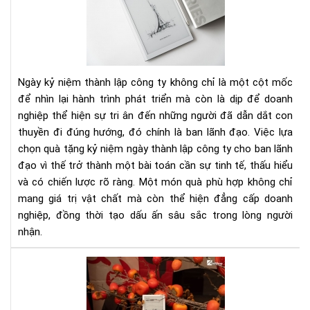
kỷ
niệ
ngà
thà
lập
Ngày kỷ niệm thành lập công ty không chỉ là một cột mốc
cô
để nhìn lại hành trình phát triển mà còn là dịp để doanh
ty
nghiệp thể hiện sự tri ân đến những người đã dẫn dắt con
cho
thuyền đi đúng hướng, đó chính là ban lãnh đạo. Việc lựa
ban
lãn
chọn quà tặng kỷ niệm ngày thành lập công ty cho ban lãnh
đạ
đạo vì thế trở thành một bài toán cần sự tinh tế, thấu hiểu
-
và có chiến lược rõ ràng. Một món quà phù hợp không chỉ
Gợi
mang giá trị vật chất mà còn thể hiện đẳng cấp doanh
ý
nghiệp, đồng thời tạo dấu ấn sâu sắc trong lòng người
đẳ
nhận.
cấp
&
Nh
ý
lưu
ngh
ý
khi