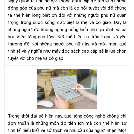
Ngày Quốc tế Phụ nữ 8/3 không chỉ là dịp để tôn vinh những
sác
đóng góp của phụ nữ mà còn là cơ hội tuyệt vời để chúng
cao
ta thể hiện lòng biết ơn đối với những người phụ nữ quan
cấp
trọng trong cuộc sống, đặc biệt là mẹ và cô giáo. Đây là
dàn
cho
những người đã không ngừng cống hiến cho gia đình và xã
mẹ
hội. Việc tặng quà tặng 8/3 thể hiện sự trân trọng và yêu
&
thương đối với những người phụ nữ này. Và một món quà
cô
tinh tế và ý nghĩa như máy đọc sách cao cấp sẽ là lựa chọn
giá
tuyệt vời cho mẹ và cô giáo.
Tặ
má
đọ
sác
Mó
quà
cô
Trong thời đại số hiện nay, quà tặng công nghệ không chỉ
ngh
đơn thuần là những món đồ tiện ích mà còn thể hiện sự
thi
tinh tế, hiểu biết về sở thích và nhu cầu của người nhận. Một
thự