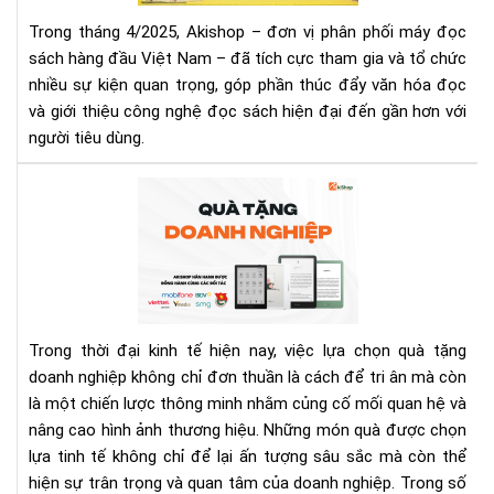
Tr
Trong tháng 4/2025, Akishop – đơn vị phân phối máy đọc
Qu
sách hàng đầu Việt Nam – đã tích cực tham gia và tổ chức
Chu
nhiều sự kiện quan trọng, góp phần thúc đẩy văn hóa đọc
Sự
và giới thiệu công nghệ đọc sách hiện đại đến gần hơn với
Kiệ
Nổi
người tiêu dùng.​
Bật
Th
Má
4/2
đọ
sác
-
Mó
quà
tặn
Trong thời đại kinh tế hiện nay, việc lựa chọn quà tặng
do
doanh nghiệp không chỉ đơn thuần là cách để tri ân mà còn
ngh
là một chiến lược thông minh nhằm củng cố mối quan hệ và
cao
nâng cao hình ảnh thương hiệu. Những món quà được chọn
cấp
và
lựa tinh tế không chỉ để lại ấn tượng sâu sắc mà còn thể
ý
hiện sự trân trọng và quan tâm của doanh nghiệp. Trong số