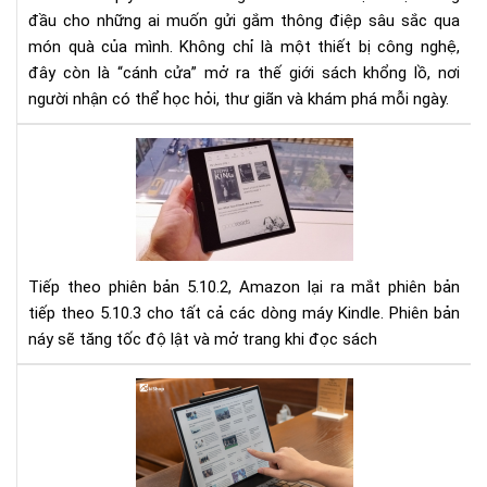
-
đầu cho những ai muốn gửi gắm thông điệp sâu sắc qua
Xu
món quà của mình. Không chỉ là một thiết bị công nghệ,
hư
đây còn là “cánh cửa” mở ra thế giới sách khổng lồ, nơi
quà
người nhận có thể học hỏi, thư giãn và khám phá mỗi ngày.
tặn
tri
Cậ
thứ
nhậ
thờ
phầ
đại
mề
số
mới
nhấ
Tiếp theo phiên bản 5.10.2, Amazon lại ra mắt phiên bản
(5.3
tiếp theo 5.10.3 cho tất cả các dòng máy Kindle. Phiên bản
cho
náy sẽ tăng tốc độ lật và mở trang khi đọc sách
Kin
Giú
tăn
Gợi
tốc
ý
độ
các
lật
mó
tra
quà