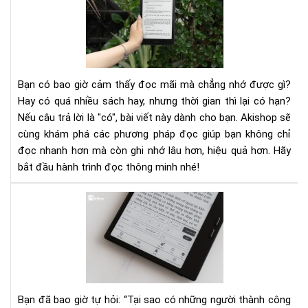
đọ
–
Chì
khó
mở
Bạn có bao giờ cảm thấy đọc mãi mà chẳng nhớ được gì?
ra
Hay có quá nhiều sách hay, nhưng thời gian thì lại có hạn?
kho
Nếu câu trả lời là "có", bài viết này dành cho bạn. Akishop sẽ
tàn
cùng khám phá các phương pháp đọc giúp bạn không chỉ
tri
thứ
đọc nhanh hơn mà còn ghi nhớ lâu hơn, hiệu quả hơn. Hãy
bắt đầu hành trình đọc thông minh nhé!
Văn
Hó
Đọc
Nề
Tả
Phá
Tri
Bạn đã bao giờ tự hỏi: “Tại sao có những người thành công
Tri