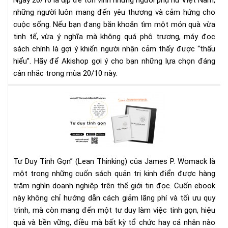
Ngày 20/10 là dịp để tôn vinh những người phụ nữ Việt Nam,
quà
những người luôn mang đến yêu thương và cảm hứng cho
tặn
cuộc sống. Nếu bạn đang băn khoăn tìm một món quà vừa
20/
tinh tế, vừa ý nghĩa mà không quá phô trương, máy đọc
Mó
quà
sách chính là gợi ý khiến người nhận cảm thấy được “thấu
tin
hiểu”. Hãy để Akishop gợi ý cho bạn những lựa chọn đáng
tế
cân nhắc trong mùa 20/10 này.
cho
phá
Rev
đẹ
Tư
yêu
Duy
đọ
Tin
Gọ
ebo
Tư Duy Tinh Gọn” (Lean Thinking) của James P. Womack là
Hà
một trong những cuốn sách quản trị kinh điển được hàng
Trì
trăm nghìn doanh nghiệp trên thế giới tin đọc. Cuốn ebook
Gi
Lãn
này không chỉ hướng dẫn cách giảm lãng phí và tối ưu quy
Phí,
trình, mà còn mang đến một tư duy làm việc tinh gọn, hiệu
Tă
quả và bền vững, điều mà bất kỳ tổ chức hay cá nhân nào