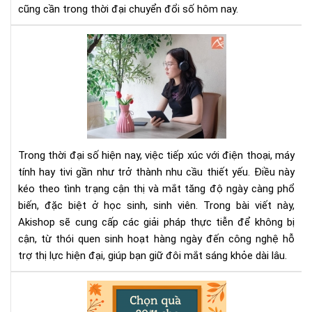
Giá
cũng cần trong thời đại chuyển đổi số hôm nay.
Trị
Và
Cá
Hiệ
Để
Qu
Kh
Bị
Cậ
–
Bí
Quy
Trong thời đại số hiện nay, việc tiếp xúc với điện thoại, máy
Giữ
tính hay tivi gần như trở thành nhu cầu thiết yếu. Điều này
Đôi
kéo theo tình trạng cận thị và mắt tăng độ ngày càng phổ
Mắ
biến, đặc biệt ở học sinh, sinh viên. Trong bài viết này,
Kh
Akishop sẽ cung cấp các giải pháp thực tiễn để không bị
Mạ
cận, từ thói quen sinh hoạt hàng ngày đến công nghệ hỗ
Từ
trợ thị lực hiện đại, giúp bạn giữ đôi mắt sáng khỏe dài lâu.
Thó
Qu
Đế
Gợi
Cô
Ý