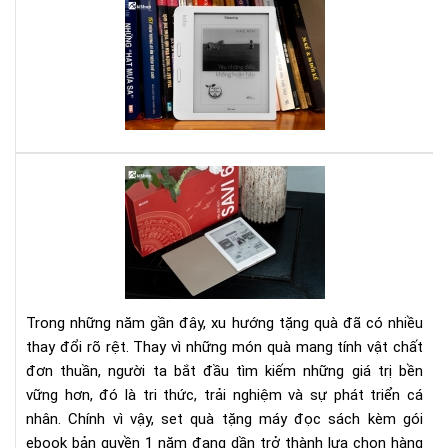
Mẹ
tíc
tăn
thờ
gia
sử
dụ
má
đọ
Set
sác
quà
Ko
tặn
má
đọ
sác
kè
Trong những năm gần đây, xu hướng tặng quà đã có nhiều
gói
thay đổi rõ rệt. Thay vì những món quà mang tính vật chất
eb
đơn thuần, người ta bắt đầu tìm kiếm những giá trị bền
bản
vững hơn, đó là tri thức, trải nghiệm và sự phát triển cá
quy
1
nhân. Chính vì vậy, set quà tặng máy đọc sách kèm gói
nă
ebook bản quyền 1 năm đang dần trở thành lựa chọn hàng