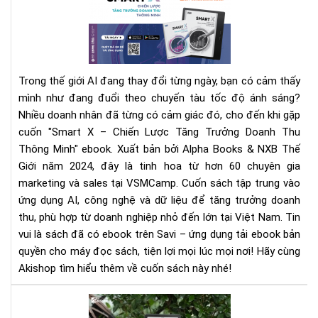
"Sm
X
-
Chi
Lư
Trong thế giới AI đang thay đổi từng ngày, bạn có cảm thấy
Tă
mình như đang đuổi theo chuyến tàu tốc độ ánh sáng?
Tr
Nhiều doanh nhân đã từng có cảm giác đó, cho đến khi gặp
Do
Th
cuốn "Smart X – Chiến Lược Tăng Trưởng Doanh Thu
Th
Thông Minh" ebook.
Xuất bản bởi Alpha Books & NXB Thế
Min
Giới năm 2024, đây là tinh hoa từ hơn 60 chuyên gia
–
marketing và sales tại VSMCamp. Cuốn sách tập trung vào
Cẩ
ứng dụng AI, công nghệ và dữ liệu để tăng trưởng doanh
Na
thu, phù hợp từ doanh nghiệp nhỏ đến lớn tại Việt Nam. Tin
Th
vui là sách đã có ebook trên Savi – ứng dụng tải ebook bản
Min
quyền cho máy đọc sách, tiện lợi mọi lúc mọi nơi! Hãy cùng
Ch
Akishop tìm hiểu thêm về cuốn sách này nhé!
Thờ
Đại
Ph
AI
phá