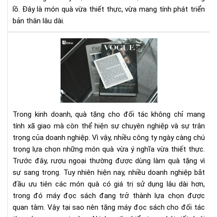
vả
lồ. Đây là món quà vừa thiết thực, vừa mang tính phát triển
-
bản thân lâu dài.
Phầ
thư
Tại
xứn
sao
đá
nên
tặn
má
đọ
sác
Trong kinh doanh, quà tặng cho đối tác không chỉ mang
cho
tính xã giao mà còn thể hiện sự chuyên nghiệp và sự trân
đối
trọng của doanh nghiệp. Vì vậy, nhiều công ty ngày càng chú
tác
trọng lựa chọn những món quà vừa ý nghĩa vừa thiết thực.
tha
vì
Trước đây, rượu ngoại thường được dùng làm quà tặng vì
rượ
sự sang trọng. Tuy nhiên hiện nay, nhiều doanh nghiệp bắt
ngo
đầu ưu tiên các món quà có giá trị sử dụng lâu dài hơn,
trong đó máy đọc sách đang trở thành lựa chọn được
quan tâm. Vậy tại sao nên tặng máy đọc sách cho đối tác