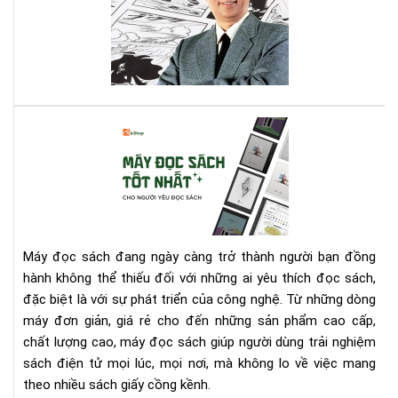
văn
Nhậ
ph
lại
thí
đọ
tru
tra
Cá
???
má
đọ
sác
tốt
nhấ
cho
Máy đọc sách đang ngày càng trở thành người bạn đồng
ngư
hành không thể thiếu đối với những ai yêu thích đọc sách,
yêu
đặc biệt là với sự phát triển của công nghệ. Từ những dòng
đọ
máy đơn giản, giá rẻ cho đến những sản phẩm cao cấp,
sác
chất lượng cao, máy đọc sách giúp người dùng trải nghiệm
sách điện tử mọi lúc, mọi nơi, mà không lo về việc mang
theo nhiều sách giấy cồng kềnh.