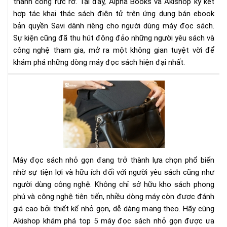
thành công rực rỡ. Tại đây, Alpha Books và Akishop ký kết
Bản
hợp tác khai thác sách điện tử trên ứng dụng bán ebook
Quy
bản quyền Savi dành riêng cho người dùng máy đọc sách.
Dà
Sự kiện cũng đã thu hút đông đảo những người yêu sách và
Ch
công nghệ tham gia, mở ra một không gian tuyệt vời để
Ngư
khám phá những dòng máy đọc sách hiện đại nhất.
Dù
Má
To
Đọ
5
Sác
Má
Đọ
Sác
Nh
Gọ
Máy đọc sách nhỏ gọn đang trở thành lựa chọn phổ biến
Tiệ
nhờ sự tiện lợi và hữu ích đối với người yêu sách cũng như
Lợi
người dùng công nghệ. Không chỉ sở hữu kho sách phong
Ch
phú và công nghệ tiên tiến, nhiều dòng máy còn được đánh
Ngư
Yêu
giá cao bởi thiết kế nhỏ gọn, dễ dàng mang theo. Hãy cùng
Sác
Akishop khám phá top 5 máy đọc sách nhỏ gọn được ưa