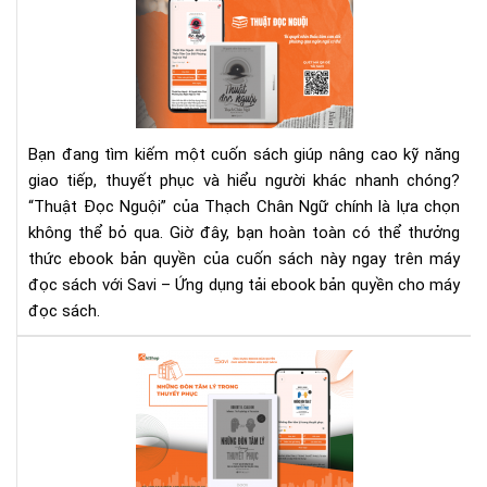
Phá
“Th
Đọ
Ngu
–
Ng
Bạn đang tìm kiếm một cuốn sách giúp nâng cao kỹ năng
Thu
giao tiếp, thuyết phục và hiểu người khác nhanh chóng?
Gia
“Thuật Đọc Nguội” của Thạch Chân Ngữ chính là lựa chọn
Tiế
không thể bỏ qua. Giờ đây, bạn hoàn toàn có thể thưởng
Bậc
Thầ
thức ebook bản quyền của cuốn sách này ngay trên máy
đọc sách với Savi – Ứng dụng tải ebook bản quyền cho máy
đọc sách.
Kh
phá
“Nh
đò
tâ
lý