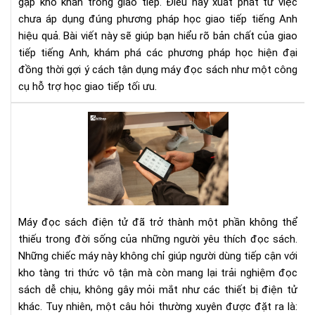
gặp khó khăn trong giao tiếp. Điều này xuất phát từ việc
Lộ
trì
chưa áp dụng đúng phương pháp học giao tiếp tiếng Anh
thự
hiệu quả. Bài viết này sẽ giúp bạn hiểu rõ bản chất của giao
tế
tiếp tiếng Anh, khám phá các phương pháp học hiện đại
cho
đồng thời gợi ý cách tận dụng máy đọc sách như một công
ngư
cụ hỗ trợ học giao tiếp tối ưu.
Việ
Má
đọ
sác
giá
rẻ:
To
má
Máy đọc sách điện tử đã trở thành một phần không thể
đọ
thiếu trong đời sống của những người yêu thích đọc sách.
sác
Những chiếc máy này không chỉ giúp người dùng tiếp cận với
đư
kho tàng tri thức vô tận mà còn mang lại trải nghiệm đọc
nhi
ngư
sách dễ chịu, không gây mỏi mắt như các thiết bị điện tử
ưa
khác. Tuy nhiên, một câu hỏi thường xuyên được đặt ra là: