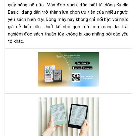
giấy nặng nề nữa. Máy đọc sách, đặc biệt là dòng Kindle
cho
Basic đang dần trở thành lựa chọn ưu tiên của nhiều người
ngư
mới
yêu sách hiện đại. Dòng máy này không chỉ nổi bật với mức
giá dễ tiếp cận, thiết kế nhỏ gọn mà còn mang lại trải
nghiệm đọc sách thuần túy, không bị xao nhãng bởi các yếu
tố khác.
"10
Bộ
Nã
-
Lý
Thu
Mới
Má
Về
đọ
Trí
sác
Tu
Kin
Co
có
Ngư
tiế
Eb