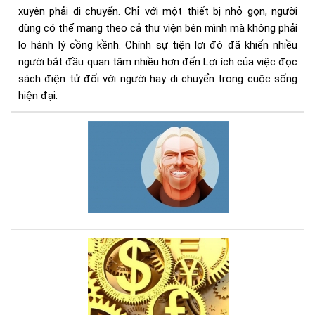
chu
xuyên phải di chuyển. Chỉ với một thiết bị nhỏ gọn, người
dùng có thể mang theo cả thư viện bên mình mà không phải
lo hành lý cồng kềnh. Chính sự tiện lợi đó đã khiến nhiều
người bắt đầu quan tâm nhiều hơn đến Lợi ích của việc đọc
sách điện tử đối với người hay di chuyển trong cuộc sống
hiện đại.
Ric
Bra
chi
sẻ
5
kỹ
năn
của
Lời
ngư
thú
lãn
tội
đạ
của
cần
mộ
có