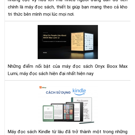
chính là máy đọc sách, thiết bị giúp bạn mang theo cả kho
tri thức bên mình mọi lúc mọi nơi.
Mọi
ngư
thí
gì
về
BO
Những điểm nổi bật của máy đọc sách Onyx Boox Max
Ma
Lumi, máy đọc sách hiện đại nhất hiện nay
Lum
Cá
sử
dụ
Kin
dễ
dà
–
Máy đọc sách Kindle từ lâu đã trở thành một trong những
Hư