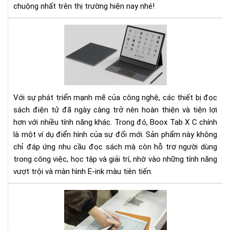
chuộng nhất trên thị trường hiện nay nhé!
Từ
hoà
ngh
đế
bất
ngờ
Với sự phát triển mạnh mẽ của công nghệ, các thiết bị đọc
Trả
ngh
sách điện tử đã ngày càng trở nên hoàn thiện và tiện lợi
Bo
hơn với nhiều tính năng khác. Trong đó, Boox Tab X C chính
Tab
là một ví dụ điển hình của sự đổi mới. Sản phẩm này không
X
chỉ đáp ứng nhu cầu đọc sách mà còn hỗ trợ người dùng
C
trong công việc, học tập và giải trí, nhờ vào những tính năng
của
vượt trội và màn hình E-ink màu tiên tiến.
ngư
dù
Ngư
cũ
mới
dù
má