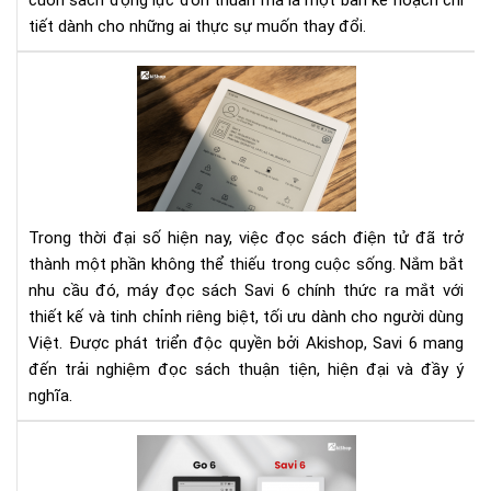
cuốn sách động lực đơn thuần mà là một bản kế hoạch chi
ngư
tiết dành cho những ai thực sự muốn thay đổi.
bận
rộn
Sav
mu
6
kiế
ra
th
mắt
thu
Thi
nhậ
bị
đọ
Trong thời đại số hiện nay, việc đọc sách điện tử đã trở
sác
thành một phần không thể thiếu trong cuộc sống. Nắm bắt
mà
nhu cầu đó, máy đọc sách Savi 6 chính thức ra mắt với
trắ
thiết kế và tinh chỉnh riêng biệt, tối ưu dành cho người dùng
tin
khô
Việt. Được phát triển độc quyền bởi Akishop, Savi 6 mang
tối
đến trải nghiệm đọc sách thuận tiện, hiện đại và đầy ý
ưu
nghĩa.
cho
ngư
Sav
dù
6
Việ