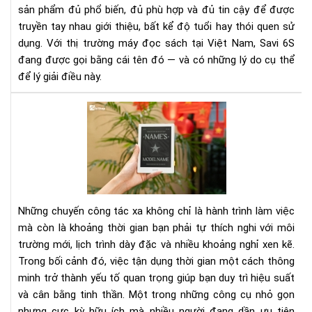
sản phẩm đủ phổ biến, đủ phù hợp và đủ tin cậy để được
vì
truyền tay nhau giới thiệu, bất kể độ tuổi hay thói quen sử
sao
Sav
dụng. Với thị trường máy đọc sách tại Việt Nam, Savi 6S
6S
đang được gọi bằng cái tên đó — và có những lý do cụ thể
lại
để lý giải điều này.
đư
gọi
Tại
như
sao
vậy
nên
ma
the
má
đọ
Những chuyến công tác xa không chỉ là hành trình làm việc
sác
mà còn là khoảng thời gian bạn phải tự thích nghi với môi
khi
trường mới, lịch trình dày đặc và nhiều khoảng nghỉ xen kẽ.
đi
Trong bối cảnh đó, việc tận dụng thời gian một cách thông
cô
tác
minh trở thành yếu tố quan trọng giúp bạn duy trì hiệu suất
xa
và cân bằng tinh thần. Một trong những công cụ nhỏ gọn
nhưng cực kỳ hữu ích mà nhiều người đang dần ưu tiên