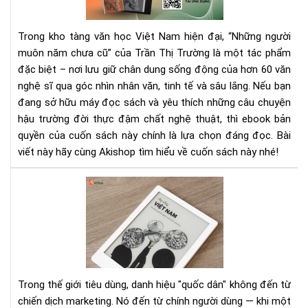
chư
cũ”
Trong kho tàng văn học Việt Nam hiện đại, “Những người
eb
muôn năm chưa cũ” của Trần Thị Trường là một tác phẩm
–
đặc biệt – nơi lưu giữ chân dung sống động của hơn 60 văn
Hồi
ức
nghệ sĩ qua góc nhìn nhân văn, tinh tế và sâu lắng. Nếu bạn
văn
đang sở hữu máy đọc sách và yêu thích những câu chuyện
ngh
hậu trường đời thực đậm chất nghệ thuật, thì ebook bản
tin
quyền của cuốn sách này chính là lựa chọn đáng đọc. Bài
tế
viết này hãy cùng Akishop tìm hiểu về cuốn sách này nhé!
Má
đọ
sác
qu
dân
là
gì
Trong thế giới tiêu dùng, danh hiệu "quốc dân" không đến từ
—
chiến dịch marketing. Nó đến từ chính người dùng — khi một
và