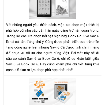
vs
Bo
Go
6:
Khá
Với những người yêu thích sách, việc lựa chọn một thiết bị
biệ
phù hợp với nhu cầu cá nhân ngày càng trở nên quan trọng.
gì
Trong số các lựa chọn nổi bật hiện nay, Boox Go 6 và Savi 6
ở
là hai cái tên đáng chú ý. Cùng được phát triển dựa trên nền
phi
bản
tảng công nghệ hiện nhưng Savi 6 đã được tinh chỉnh riêng
đư
để phục vụ tối ưu cho người dùng Việt. Bài viết này sẽ đi
tin
sâu so sánh Savi 6 và Boox Go 6, chỉ rõ sự khác biệt giữa
chỉ
Savi 6 và Boox Go 6. Hãy cùng khám phá chi tiết từng khía
riê
cạnh để đưa ra lựa chọn phù hợp nhất nhé!
cho
ngư
Phi
Việ
lý
mộ
các
hợp