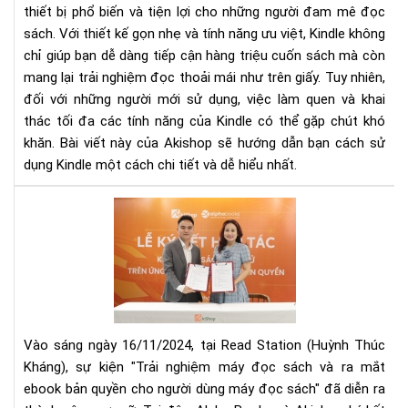
thiết bị phổ biến và tiện lợi cho những người đam mê đọc
dẫn
sách. Với thiết kế gọn nhẹ và tính năng ưu việt, Kindle không
chi
chỉ giúp bạn dễ dàng tiếp cận hàng triệu cuốn sách mà còn
tiết
cho
mang lại trải nghiệm đọc thoải mái như trên giấy. Tuy nhiên,
ngư
đối với những người mới sử dụng, việc làm quen và khai
mới
thác tối đa các tính năng của Kindle có thể gặp chút khó
bắt
khăn. Bài viết này của Akishop sẽ hướng dẫn bạn cách sử
đầ
dụng Kindle một cách chi tiết và dễ hiểu nhất.
Sự
Kiệ
Trả
Ng
Má
Đọ
Sác
Vào sáng ngày 16/11/2024, tại Read Station (Huỳnh Thúc
và
Kháng), sự kiện "Trải nghiệm máy đọc sách và ra mắt
Ra
Mắ
ebook bản quyền cho người dùng máy đọc sách" đã diễn ra
Eb