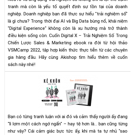
Số
tranh mà còn là yếu tố quyết định sự tồn tại của doanh
Tr
Chi
nghiệp.
Doanh nghiệp bạn đã thực sự hiểu "trải nghiệm số"
Lư
là gì chưa? Trong thời đại AI và Big Data bùng nổ, khái niệm
Sal
"Digital Experience" không còn là xu hướng mà trở thành
&
điều kiện sống còn.
Cuốn Digital X – Trải Nghiệm Số Trong
Mar
Chiến Lược Sales & Marketing ebook ra đời từ hội thảo
Từ
VSMCamp 2022, tập hợp kiến thức thực tiễn từ các chuyên
chi
gia hàng đầu. Hãy cùng Akishop tìm hiểu thêm về cuốn
lượ
sách này nhé!
đế
trải
Rev
ngh
"Kẻ
ngư
Kh
dù
Cũ
Có
Khi
Bạn có từng tranh luận với ai đó và cảm thấy người ấy đang
Kh
"lì lợm một cách ngớ ngẩn" – hay tệ hơn là... bạn cũng từng
–
như vậy? Cái cảm giác bực tức ấy, khi mà ta tự nhủ "sao
Tâ