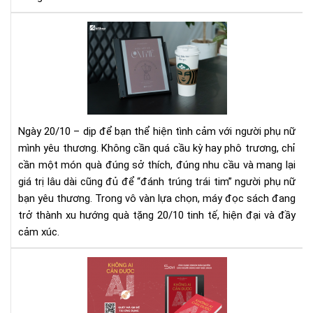
duy
hàn
Tặ
độ
má
và
đọ
thó
sác
que
–
tạo
Mó
nên
quà
Ngày 20/10 – dịp để bạn thể hiện tình cảm với người phụ nữ
ngư
20/
thà
mình yêu thương. Không cần quá cầu kỳ hay phô trương, chỉ
đầy
cô
cần một món quà đúng sở thích, đúng nhu cầu và mang lại
ý
vượ
giá trị lâu dài cũng đủ để “đánh trúng trái tim” người phụ nữ
ngh
trội
cho
bạn yêu thương. Trong vô vàn lựa chọn, máy đọc sách đang
ngư
trở thành xu hướng quà tặng 20/10 tinh tế, hiện đại và đầy
phụ
cảm xúc.
nữ
bạn
Rev
yêu
sác
thư
"Kh
Ai