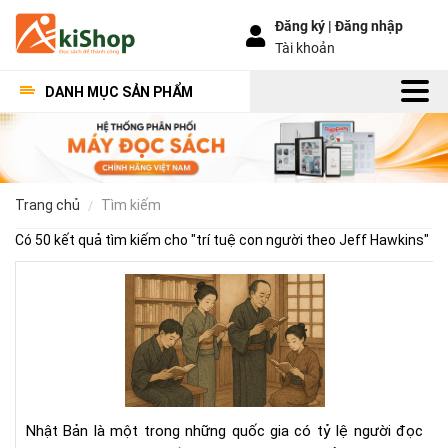
Đăng ký |
Đăng nhập
Tài khoản
DANH MỤC SẢN PHẨM
trang chủ
tìm kiếm
Có 50 kết quả tìm kiếm cho "
trí tuệ con người theo Jeff Hawkins
"
Văn
hóa
đọ
sác
của
ngư
Nhậ
Nhật Bản là một trong những quốc gia có tỷ lệ người đọc
–