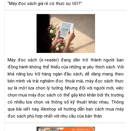
chu
"Máy đọc sách giá rẻ có thực sự tốt?"
Bí
Quy
Ch
Mu
Má
Đọ
Sác
Máy đọc sách (e-reader) đang dần trở thành người bạn
Ch
đồng hành không thể thiếu của những ai yêu thích sách. Với
Ngư
khả năng lưu trữ hàng ngàn đầu sách, dễ dàng mang theo
Mới
bên mình và trải nghiệm đọc thoải mái, máy đọc sách thực
Đừ
Bỏ
sự là một lựa chọn lý tưởng. Nhưng đối với người mới, việc
Lỡ
chọn mua máy đọc sách có thể gây khó khăn bởi thị trường
Nh
có nhiều lựa chọn và thông số kỹ thuật khác nhau. Thông
Điề
qua bài viết này, Akishop sẽ hướng dẫn bạn cách mua máy
Qu
đọc sách phù hợp nhất với nhu cầu của bản thân.
Tr
Kh