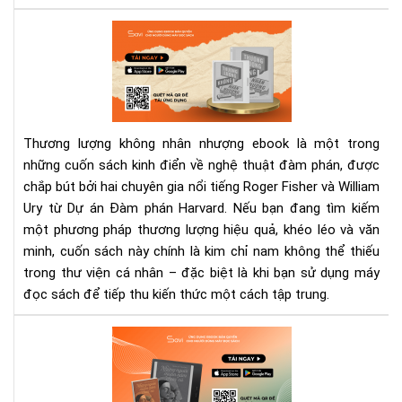
Th
lượ
kh
nhâ
nh
eb
Thương lượng không nhân nhượng ebook là một trong
–
những cuốn sách kinh điển về nghệ thuật đàm phán, được
Sác
chắp bút bởi hai chuyên gia nổi tiếng Roger Fisher và William
đà
phá
Ury từ Dự án Đàm phán Harvard. Nếu bạn đang tìm kiếm
kin
một phương pháp thương lượng hiệu quả, khéo léo và văn
điể
minh, cuốn sách này chính là kim chỉ nam không thể thiếu
cho
trong thư viện cá nhân – đặc biệt là khi bạn sử dụng máy
ngư
đọc sách để tiếp thu kiến thức một cách tập trung.
hiệ
đại
“Nh
ngư
mu
nă