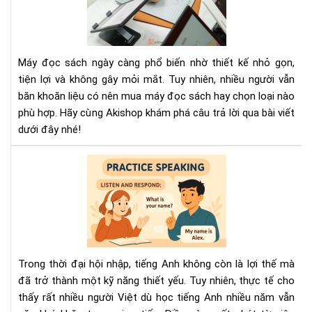
đọ
sác
nên
mu
Máy đọc sách ngày càng phổ biến nhờ thiết kế nhỏ gọn,
má
tiện lợi và không gây mỏi mắt. Tuy nhiên, nhiều người vẫn
nào
băn khoăn liệu có nên mua máy đọc sách hay chọn loại nào
phù hợp. Hãy cùng Akishop khám phá câu trả lời qua bài viết
dưới đây nhé!
Ph
phá
học
gia
tiế
tiế
Anh
Trong thời đại hội nhập, tiếng Anh không còn là lợi thế mà
hiệ
đã trở thành một kỹ năng thiết yếu. Tuy nhiên, thực tế cho
quả
thấy rất nhiều người Việt dù học tiếng Anh nhiều năm vẫn
-