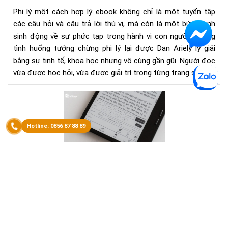
lý
Phi lý một cách hợp lý ebook không chỉ là một tuyển tập
eb
các câu hỏi và câu trả lời thú vị, mà còn là một bức tranh
–
sinh động về sự phức tạp trong hành vi con người. Những
Kh
Phá
tình huống tưởng chừng phi lý lại được Dan Ariely lý giải
Tâ
bằng sự tinh tế, khoa học nhưng vô cùng gần gũi. Người đọc
Lý
vừa được học hỏi, vừa được giải trí trong từng trang sách.
Hà
Vi
Văn
Co
Hó
Ngư
Đọc
Qu
Nề
Lăn
Tả
Kín
Phá
Da
Tri
Bạn đã bao giờ tự hỏi: “Tại sao có những người thành công
Ari
Tri
thường là người hay đọc sách?” Không phải ngẫu nhiên đâu.
Th
Đọc sách không chỉ là sở thích mà còn là một phần trong
Và
“văn hóa đọc”, một khái niệm quan trọng nhưng lại đang
Tư
Duy
dần bị lãng quên trong đời sống hiện đại.