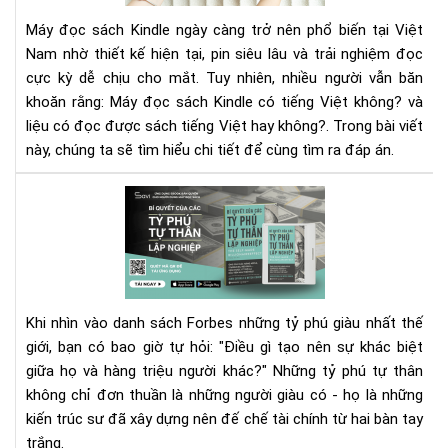
Việ
-
Máy đọc sách Kindle ngày càng trở nên phổ biến tại Việt
–
Gó
Nam nhờ thiết kế hiện tại, pin siêu lâu và trải nghiệm đọc
Có
nhì
cực kỳ dễ chịu cho mắt. Tuy nhiên, nhiều người vẫn băn
thậ
đột
khoăn rằng: Máy đọc sách Kindle có tiếng Việt không? và
sự
phá
phù
liệu có đọc được sách tiếng Việt hay không?. Trong bài viết
về
hợp
này, chúng ta sẽ tìm hiểu chi tiết để cùng tìm ra đáp án.
trí
với
tuệ
ngư
con
"Bí
Việ
ngư
Quy
Củ
Cá
Tỷ
Phú
Khi nhìn vào danh sách Forbes những tỷ phú giàu nhất thế
Tự
giới, bạn có bao giờ tự hỏi: "Điều gì tạo nên sự khác biệt
Th
giữa họ và hàng triệu người khác?" Những tỷ phú tự thân
Lập
Ngh
không chỉ đơn thuần là những người giàu có - họ là những
–
kiến trúc sư đã xây dựng nên đế chế tài chính từ hai bàn tay
Tư
trắng.