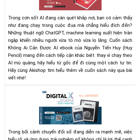
Cả
Đư
Trong cơn sốt AI đang càn quét khắp nơi, bạn có cảm thấy
AI":
như đang chạy trong cuộc đua mà chẳng hiểu đích đến?
Hiể
Những thuật ngữ ChatGPT, machine learning xuất hiện tràn
từ
gố
ngập khiến nhiều người vừa tò mò vừa lo lắng.
Cuốn sách
để
Không Ai Cản Được AI ebook của Nguyễn Tiến Huy (Huy
đi
Pencil) mang đến cách tiếp cận khác biệt: thay vì chạy theo
cùn
AI mù quáng, hãy hiểu từ gốc để đi cùng một cách tự tin.
chứ
Hãy cùng Akishop tìm hiểu thêm về cuốn sách này qua bài
kh
viết nhé!
chạ
the
Rev
sác
"Dig
X
–
Trả
Trong bối cảnh chuyển đổi số đang diễn ra mạnh mẽ, việc
Ng
hiểu rõ và ứng dụng trải nghiệm số không chỉ là lợi thế cạnh