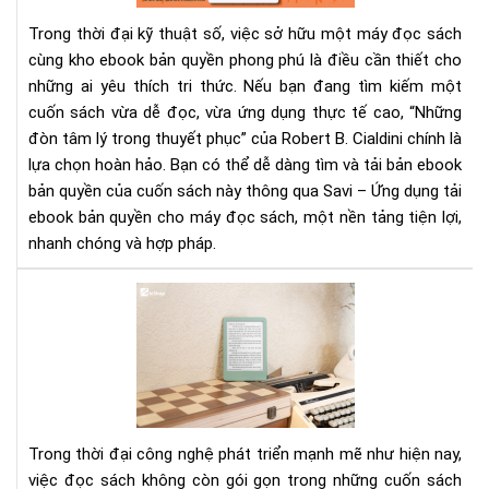
tro
Trong thời đại kỹ thuật số, việc sở hữu một máy đọc sách
thu
cùng kho ebook bản quyền phong phú là điều cần thiết cho
phụ
những ai yêu thích tri thức. Nếu bạn đang tìm kiếm một
–
cuốn sách vừa dễ đọc, vừa ứng dụng thực tế cao, “Những
Cẩ
nan
đòn tâm lý trong thuyết phục” của Robert B. Cialdini chính là
thu
lựa chọn hoàn hảo. Bạn có thể dễ dàng tìm và tải bản ebook
phụ
bản quyền của cuốn sách này thông qua Savi – Ứng dụng tải
đỉn
ebook bản quyền cho máy đọc sách, một nền tảng tiện lợi,
cao
nhanh chóng và hợp pháp.
dàn
cho
Má
ngư
đọ
hiệ
sác
đại
Kin
Bas
Lựa
chọ
Trong thời đại công nghệ phát triển mạnh mẽ như hiện nay,
hoà
việc đọc sách không còn gói gọn trong những cuốn sách
hảo