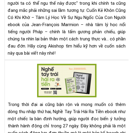
Lý
người ta có thể ngu thế này được" trong khi chính ta cũng
Họ
đang mắc phải những sai lầm tương tự.
Cuốn Kẻ Khôn Cũng
Về
Có Khi Khờ – Tâm Lý Học Về Sự Ngu Ngốc Của Con Người
Sự
ebook của Jean-François Marmion – nhà tâm lý học nổi
Ng
tiếng người Pháp – chính là tấm gương phản chiếu, giúp
Ng
chúng ta nhìn lại bản thân một cách trung thực và... có phần
Củ
đau đớn. Hãy cùng Akishop tìm hiểu kỹ hơn về cuốn sách
Co
này qua bài viết này nhé!
Ngư
Vì
Rev
Sa
Ng
Ch
Tay
Ta
Trá
Hay
Hái
Tự
Ra
Tin
Trong thời đại ai cũng bận rộn và mong muốn có thêm
Tiề
Qu
dòng thu nhập thứ hai, Nghề Tay Trái Hái Ra Tiền ebook như
Bí
Mứ
một chiếc la bàn định hướng, giúp người đọc biến ý tưởng
quy
dàn
thành hành động chỉ trong 27 ngày. Đây không phải là một
cho