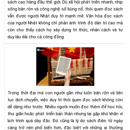
sách cao hàng đầu thế giới. Dù xã hội phát triển nhanh, nhịp
Nề
sống bận rộn và công nghệ số bùng nổ, thói quen đọc sách
tản
vẫn được người Nhật duy trì mạnh mẽ. Văn hóa đọc sách
tri
thứ
của người Nhật không chỉ phản ánh trình độ dân trí cao mà
tạo
còn cho thấy cách họ xây dựng tri thức, nhân cách và tư
nên
duy lâu dài cho cả cộng đồng.
xã
hội
Lợi
bền
ích
vữn
của
việ
đọ
sác
điệ
Trong thời đại mà con người gần như luôn bận rộn và liên
tử
tục dịch chuyển, việc duy trì thói quen đọc sách không còn
đối
dễ dàng như trước. Nhiều người muốn đọc thêm để học hỏi,
với
thư giãn hoặc phát triển bản thân nhưng lại gặp khó khăn vì
ngư
hay
lịch trình quá dày đặc. Đó cũng là lý do sách điện tử ngày
di
càng trở nên phổ biến hơn, đặc biệt với những ai thường