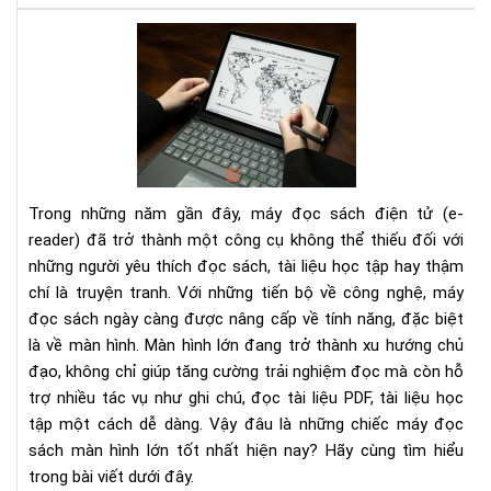
To
má
đọ
sác
mà
hìn
lớn
tốt
Trong những năm gần đây, máy đọc sách điện tử (e-
nhấ
reader) đã trở thành một công cụ không thể thiếu đối với
cho
những người yêu thích đọc sách, tài liệu học tập hay thậm
ngư
chí là truyện tranh. Với những tiến bộ về công nghệ, máy
đọ
đọc sách ngày càng được nâng cấp về tính năng, đặc biệt
là về màn hình. Màn hình lớn đang trở thành xu hướng chủ
đạo, không chỉ giúp tăng cường trải nghiệm đọc mà còn hỗ
trợ nhiều tác vụ như ghi chú, đọc tài liệu PDF, tài liệu học
tập một cách dễ dàng. Vậy đâu là những chiếc máy đọc
sách màn hình lớn tốt nhất hiện nay? Hãy cùng tìm hiểu
trong bài viết dưới đây.