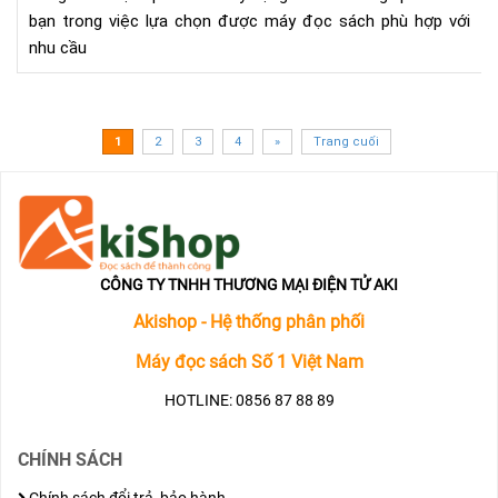
KO
bạn trong việc lựa chọn được máy đọc sách phù hợp với
FO
nhu cầu
ON
BO
NO
(N
1
2
3
4
»
Trang cuối
PRO
CÔNG TY TNHH THƯƠNG MẠI ĐIỆN TỬ AKI
Akishop - Hệ thống phân phối
Máy đọc sách Số 1 Việt Nam
HOTLINE: 0856 87 88 89
CHÍNH SÁCH