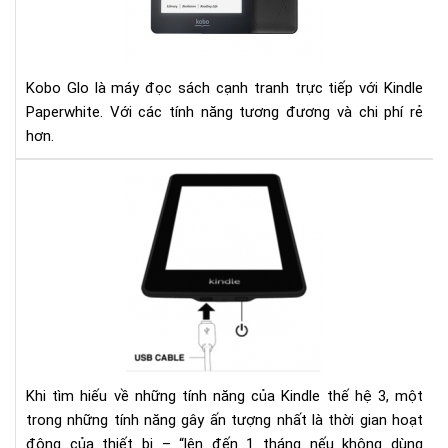
pap
Kobo Glo là máy đọc sách cạnh tranh trực tiếp với Kindle
Paperwhite. Với các tính năng tương đương và chi phí rẻ
hơn.
Ngu
nhâ
của
hiệ
tượ
sụt
pin
nha
ở
kin
Khi tìm hiếu về những tính năng của Kindle thế hệ 3, một
và
trong những tính năng gây ấn tượng nhất là thời gian hoạt
các
động của thiết bị – “lên đến 1 tháng nếu không dùng
khắ