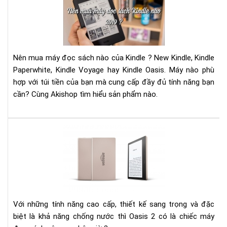
mu
má
đọ
sác
Kin
Nên mua máy đọc sách nào của Kindle ? New Kindle, Kindle
nào
Paperwhite, Kindle Voyage hay Kindle Oasis. Máy nào phù
201
hợp với túi tiền của bạn mà cung cấp đầy đủ tính năng bạn
?
cần? Cùng Akishop tìm hiểu sản phẩm nào.
Kin
Oas
201
–
Má
đọ
sác
Với những tính năng cao cấp, thiết kế sang trọng và đặc
cao
biệt là khả năng chống nước thì Oasis 2 có là chiếc máy
cấp