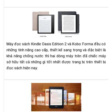
201
?
Đá
giá
Ko
Fo
và
Kin
Máy đọc sách Kindle Oasis Edition 2 và Kobo Forma đều có
Oas
những tính năng cao cấp, thiết kế sang trọng và đặc biệt là
Edi
khả năng chống nước thì hai dòng máy trên đã chiếc máy
2
sở hữu tất cả những gì tốt nhất được trang bị trên thiết bị
đọc sách hiện nay.
Mu
má
đọ
sác
Kin