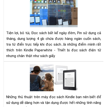
khô
ĐIỀ
TH
KHI
ĐỌ
SÁ
TR
Tiện lợi, bỏ túi, Đọc sách bất kể ngày đêm, Pin sử dụng cả
MÁ
tháng, dung lượng 4 gb chứa được hàng ngàn cuốn sách,
ĐỌ
tra từ điển trực tiếp khi đọc sách...là những điểm mình rất
SÁ
thích trên Kindle Paperwhite - Thiết bị đọc sách điện tử
KIN
nhưng chân thật như sách giấy
PA
Nh
thủ
thu
trê
má
đọ
Những thủ thuật trên máy đọc sách Kindle bạn nên biết để
sác
sử dụng dễ dàng hơn và tận dụng được hết những tính năng
Kin