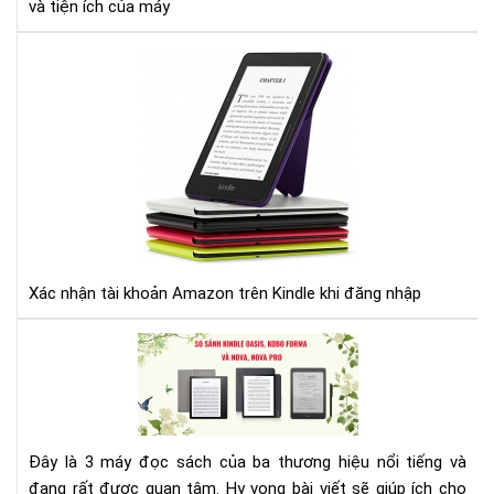
và tiện ích của máy
nên
biế
Xác
nhậ
tài
kho
Am
trê
Kin
khi
đă
nhậ
Xác nhận tài khoản Amazon trên Kindle khi đăng nhập
SO
SÁ
MÁ
ĐỌ
SÁ
Đây là 3 máy đọc sách của ba thương hiệu nổi tiếng và
KIN
đang rất được quan tâm. Hy vọng bài viết sẽ giúp ích cho
OAS