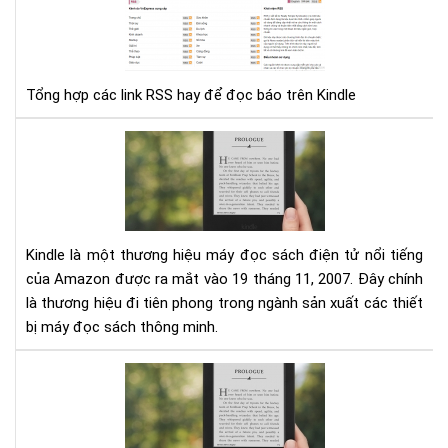
hợp
các
link
RS
Tổng hợp các link RSS hay để đọc báo trên Kindle
hay
để
đọ
Đá
báo
giá
trê
má
Kin
đọ
sác
Kin
Kindle là một thương hiệu máy đọc sách điện tử nổi tiếng
của Amazon được ra mắt vào 19 tháng 11, 2007. Đây chính
là thương hiệu đi tiên phong trong ngành sản xuất các thiết
bị máy đọc sách thông minh.
Tổ
hợp
từ
điể