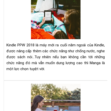
Đá
giá
Kin
Pap
201
&
Kin
Pap
Ma
Kindle PPW 2018 là máy mới ra cuối năm ngoái của Kindle,
được nâng cấp thêm các chức năng như chống nước, nghe
được sách nói...Tuy nhiên nếu bạn không cần tới những
chức năng đó mà vẫn muốn dung lượng cao thì Manga là
một lực chọn tuyệt vời.
Có
nên
mu
má
đọ