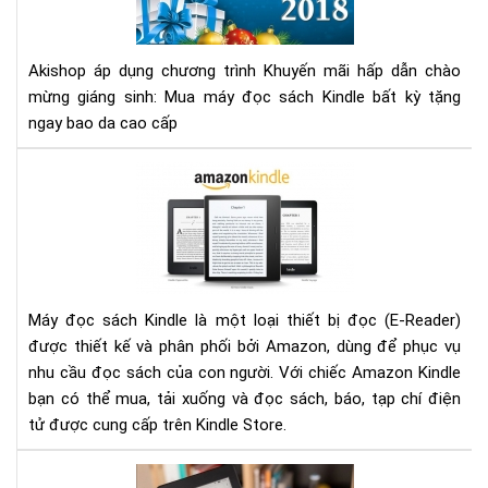
mại
gen
chà
4
mừ
Akishop áp dụng chương trình Khuyến mãi hấp dẫn chào
giá
mừng giáng sinh: Mua máy đọc sách Kindle bất kỳ tặng
sin
ngay bao da cao cấp
Đá
giá
má
đọ
sác
Kin
của
Máy đọc sách Kindle là một loại thiết bị đọc (E-Reader)
Ama
được thiết kế và phân phối bởi Amazon, dùng để phục vụ
nhu cầu đọc sách của con người. Với chiếc Amazon Kindle
bạn có thể mua, tải xuống và đọc sách, báo, tạp chí điện
tử được cung cấp trên Kindle Store.
Nê