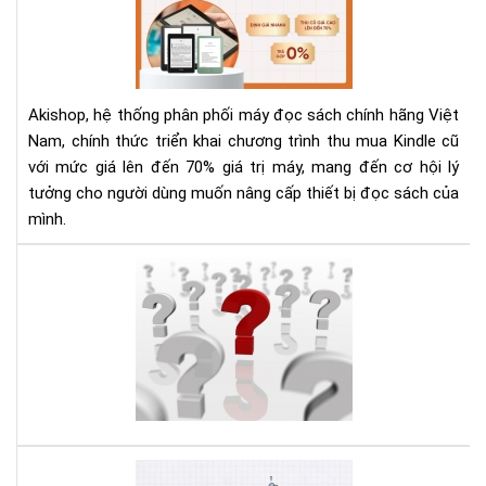
Mu
Aki
Kin
Cũ
Với
Giá
Akishop, hệ thống phân phối máy đọc sách chính hãng Việt
Lên
Nam, chính thức triển khai chương trình thu mua Kindle cũ
Đế
với mức giá lên đến 70% giá trị máy, mang đến cơ hội lý
70
tưởng cho người dùng muốn nâng cấp thiết bị đọc sách của
—
Cơ
mình.
Hội
Và
Hư
Để
dẫn
Nâ
sử
Cấ
dụ
Má
Kin
Đọ
Pap
Sác
phầ
3
Hư