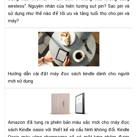
wireless“. Nguyên nhân của hiện tượng sụt pin? Sạc pin và
phụ
sử dụng như thế nào để tối ưu và tăng tuổi thọ cho pin và
máy?
HƯ
DẪ
CÀI
ĐẶ
MÁ
ĐỌ
Hướng dẫn cài đặt máy đọc sách kindle dành cho người
SÁ
mới sử dụng
KIN
Đá
giá
má
đọ
sác
Amazon đã tung ra phiên bản màu sắc mới cho máy đọc
Kin
sách Kindle oasis với thiết kế và cấu hình không đổi. Kindle
Oas