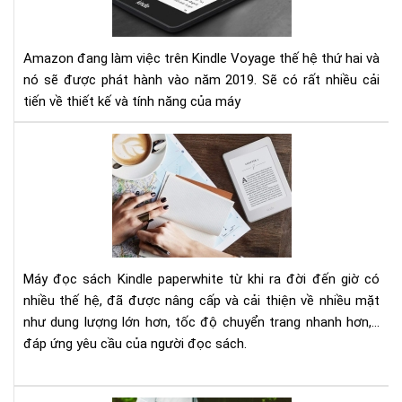
sẽ
đư
ra
Amazon đang làm việc trên Kindle Voyage thế hệ thứ hai và
mắ
nó sẽ được phát hành vào năm 2019. Sẽ có rất nhiều cải
vào
tiến về thiết kế và tính năng của máy
nă
201
So
sán
và
đá
giá
Am
Kin
Máy đọc sách Kindle paperwhite từ khi ra đời đến giờ có
Pap
nhiều thế hệ, đã được nâng cấp và cải thiện về nhiều mặt
1,2
như dung lượng lớn hơn, tốc độ chuyển trang nhanh hơn,...
đáp ứng yêu cầu của người đọc sách.