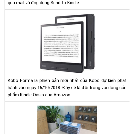
qua mail và ứng dụng Send to Kindle
Rò
rỉ
thô
tin
về
Ko
Fo
-
đối
thủ
Kobo Forma là phiên bản mới nhất của Kobo dự kiến phát
của
hành vào ngày 16/10/2018. Đây sẽ là đối trọng với dòng sản
Kin
phẩm Kindle Oasis của Amazon
Oas
Nh
lỗi
thư
gặp