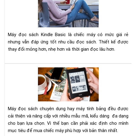
sác
Kin
Bas
201
Máy đọc sách Kindle Basic là chiếc máy có mức giá rẻ
nhưng vẫn đáp ứng tốt nhu cầu đọc sách. Thiết kế được
thay đổi mỏng hơn, nhẹ hơn và thời gian đọc lâu hơn.
Nê
mu
má
đọ
sác
Kin
Máy đọc sách chuyên dụng hay máy tính bảng đều được
hay
cải thiện và nâng cấp với nhiều mẫu mã, kiểu dáng đa dạng
má
cho bạn lựa chọn. Vì thế bạn cần phải xác định cho mình
tín
mục tiêu để mua chiếc máy phù hợp với bản thân nhất.
bản