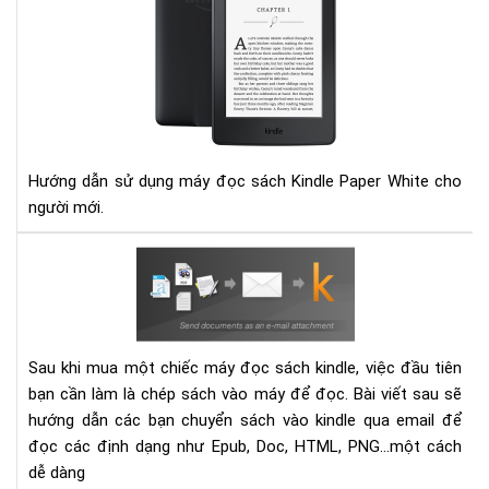
DỤ
KIN
PA
Hướng dẫn sử dụng máy đọc sách Kindle Paper White cho
người mới.
Hư
dẫn
gửi
sác
vào
Sau khi mua một chiếc máy đọc sách kindle, việc đầu tiên
các
bạn cần làm là chép sách vào máy để đọc. Bài viết sau sẽ
thi
hướng dẫn các bạn chuyển sách vào kindle qua email để
bị
đọc các định dạng như Epub, Doc, HTML, PNG...một cách
Kin
dễ dàng
bằn