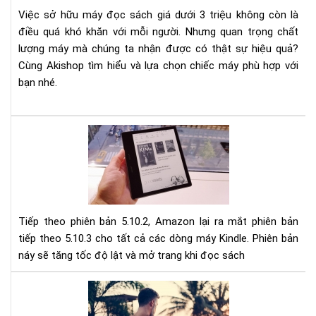
nào
Việc sở hữu máy đọc sách giá dưới 3 triệu không còn là
giá
điều quá khó khăn với mỗi người. Nhưng quan trọng chất
dướ
lượng máy mà chúng ta nhận được có thật sự hiệu quả?
3
tri
Cùng Akishop tìm hiểu và lựa chọn chiếc máy phù hợp với
bạn nhé.
Cậ
nhậ
phầ
mề
mới
nhấ
Tiếp theo phiên bản 5.10.2, Amazon lại ra mắt phiên bản
(5.3
tiếp theo 5.10.3 cho tất cả các dòng máy Kindle. Phiên bản
cho
náy sẽ tăng tốc độ lật và mở trang khi đọc sách
Kin
Giú
tăn
Nh
tốc
đi