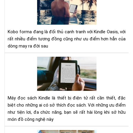
độ
thí
lật
ở
tra
má
đọ
sác
Kobo forma đang là đối thủ cạnh tranh với Kindle Oasis, với
KO
rất nhiều điểm tương đồng cũng như ưu điểm hơn hẳn của
FO
dòng may ra đời sau
so
với
Nh
KIN
lý
OAS
do
bạn
có
nên
Máy đọc sách Kindle là thiết bị điện tử rất cần thiết, đặc
mu
biệt cho những ai có sở thích đọc sách. Với những ưu điểm
má
đọ
như tiện lơi, đa chức năng, bạn sẽ rất hài lòng khi sở hữu
sác
món đồ công nghệ này
Kin
hay
10