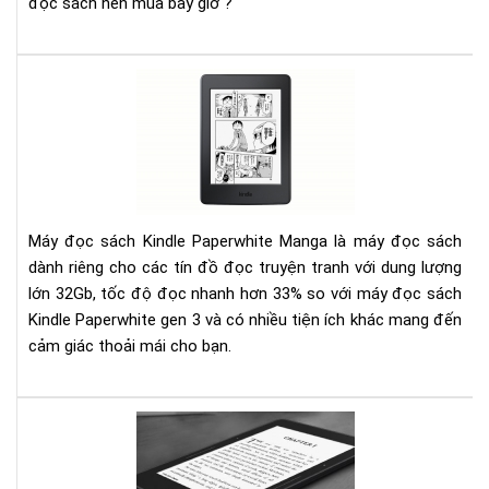
đọc sách nên mua bây giờ ?
nhấ
của
Kin
Am
Đá
giá
Kin
Pap
Ma
201
Máy đọc sách Kindle Paperwhite Manga là máy đọc sách
dành riêng cho các tín đồ đọc truyện tranh với dung lượng
lớn 32Gb, tốc độ đọc nhanh hơn 33% so với máy đọc sách
Kindle Paperwhite gen 3 và có nhiều tiện ích khác mang đến
cảm giác thoải mái cho bạn.
Kin
Voy
2