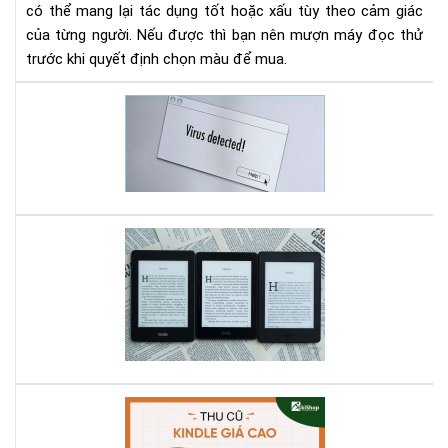
có thể mang lại tác dụng tốt hoặc xấu tùy theo cảm giác
của từng người. Nếu được thì bạn nên mượn máy đọc thử
trước khi quyết định chọn màu để mua.
Bí
kíp
Loạ
bỏ
vir
Sho
trê
So
Má
sán
đọ
thử
sác
các
Kin
dò
bạn
má
có
Kin
biế
hiệ
Aki
?
có
Th
ở