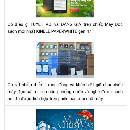
đọ
sác
Kin
Pap
Có điều gì TUYỆT VỜI và ĐÁNG GIÁ trên chiếc Máy Đọc
Ge
sách mới nhất KINDLE PAPERWHITE gen 4?
4
Rev
-
Đá
giá
má
đọ
sác
Có rất nhiều điểm tương đồng và khác biệt giữa hai chiếc
Kin
máy đọc sách. Tính năng chống nước và nghe được sách
pap
nói đã được tích hợp trên phiên bản mới nhất này
gen
3
Ch
và
trì
Kin
Khu
pap