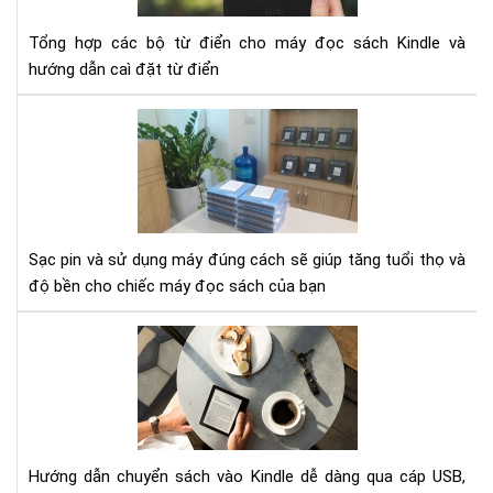
cho
Kin
Tổng hợp các bộ từ điển cho máy đọc sách Kindle và
hướng dẫn caì đặt từ điển
Hư
dẫn
sạc
pin
cho
má
Sạc pin và sử dụng máy đúng cách sẽ giúp tăng tuổi thọ và
đọ
độ bền cho chiếc máy đọc sách của bạn
sác
Kin
Hư
dẫn
chu
sác
vào
Kin
Hướng dẫn chuyển sách vào Kindle dễ dàng qua cáp USB,