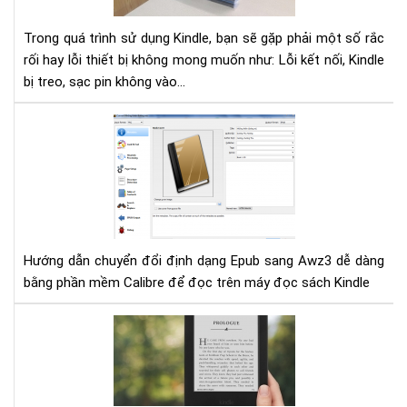
trê
má
Trong quá trình sử dụng Kindle, bạn sẽ gặp phải một số rắc
đọ
rối hay lỗi thiết bị không mong muốn như: Lỗi kết nối, Kindle
sác
bị treo, sạc pin không vào...
Kin
và
các
Hư
xử
dẫn
lý
chu
nha
đổi
địn
dạ
Epu
Hướng dẫn chuyển đổi định dạng Epub sang Awz3 dễ dàng
san
bằng phần mềm Calibre để đọc trên máy đọc sách Kindle
Aw
của
Kin
Hư
dẫn
con
địn
dạ