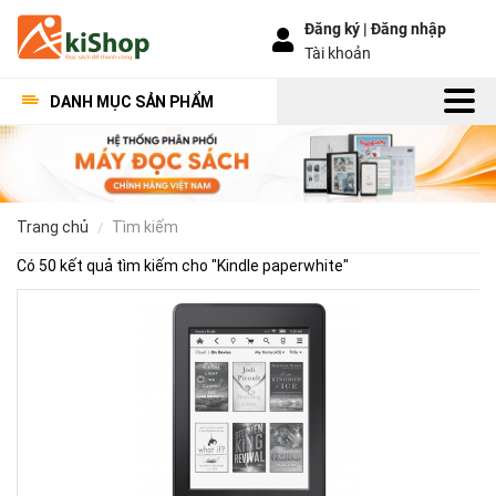
Đăng ký |
Đăng nhập
Tài khoản
DANH MỤC SẢN PHẨM
trang chủ
tìm kiếm
Có 50 kết quả tìm kiếm cho "
Kindle paperwhite
"
Nh
điề
lưu
ý
khi
mu
Kin