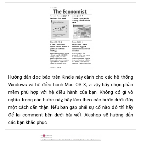
Ema
Hư
dẫn
đọ
báo
trê
Kin
Hướng dẫn đọc báo trên Kindle này dành cho các hệ thống
Windows và hệ điều hành Mac OS X, vì vậy hãy chọn phần
mềm phù hợp với hệ điều hành của bạn. Không có gì vô
nghĩa trong các bước này, hãy làm theo các bước dưới đây
một cách cẩn thận. Nếu bạn gặp phải sự cố nào đó thì hãy
để lại comment bên dưới bài viết. Akishop sẽ hướng dẫn
các bạn khắc phục.
Tổ