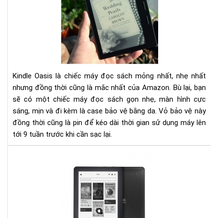
AM
KIN
OAS
1:
YÊ
NG
TỪ
Kindle Oasis là chiếc máy đọc sách mỏng nhất, nhẹ nhất
CÁI
nhưng đồng thời cũng là mắc nhất của Amazon. Bù lại, bạn
NH
ĐẦ
sẽ có một chiếc máy đọc sách gọn nhẹ, màn hình cực
TIÊ
sáng, mịn và đi kèm là case bảo vệ bằng da. Vỏ bảo vệ này
đồng thời cũng là pin để kéo dài thời gian sử dụng máy lên
tới 9 tuần trước khi cần sạc lại.​
Đá
giá
ko
glo
và
kin