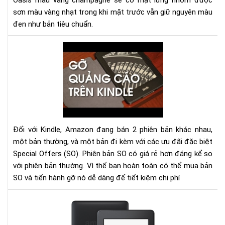
Oasis màu vàng champagne sẽ có mặt lưng nhôm được
phi
sơn màu vàng nhạt trong khi mặt trước vẫn giữ nguyên màu
bản
đen như bản tiêu chuẩn.
mà
vàn
Hư
ch
dẫn
gỡ
bỏ
qu
cáo
(Sp
Off
Đối với Kindle, Amazon đang bán 2 phiên bản khác nhau,
trê
một bản thường, và một bản đi kèm với các ưu đãi đặc biệt
má
Special Offers (SO). Phiên bản SO có giá rẻ hơn đáng kể so
đọ
với phiên bản thường. Vì thế bạn hoàn toàn có thể mua bản
sác
SO và tiến hành gỡ nó dễ dàng để tiết kiệm chi phí
Kin
dễ
HƯ
dà
DẪ
SỬ