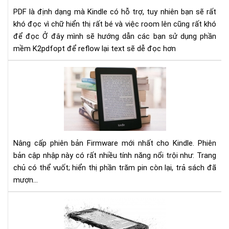
PD
PDF là định dạng mà Kindle có hỗ trợ, tuy nhiên bạn sẽ rất
để
khó đọc vì chữ hiển thị rất bé và việc room lên cũng rất khó
đọ
để đọc
Ở đây mình sẽ hướng dẫn các bạn sử dụng phần
trê
mềm K2pdfopt để reflow lại text sẽ dễ đọc hơn
Kin
Hư
dẫn
nân
cấp
Fir
mới
nhấ
Nâng cấp phiên bản Firmware mới nhất cho Kindle. Phiên
5.1
bản cập nhập này có rất nhiều tính năng nổi trội như: Trang
cho
chủ có thể vuốt; hiển thị phần trăm pin còn lại, trả sách đã
Kin
mượn...
Má
đọ
sác