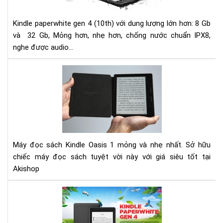
Kin
Pap
Kindle paperwhite gen 4 (10th) với dung lượng lớn hơn: 8 Gb
gen
và 32 Gb, Mỏng hơn, nhẹ hơn, chống nước chuẩn IPX8,
4
nghe được audio...
(10
ch
Đá
nư
giá
Má
đọ
sác
Kin
Oas
Máy đọc sách Kindle Oasis 1 mỏng và nhẹ nhất. Sở hữu
1 -
chiếc máy đọc sách tuyệt vời này với giá siêu tốt tại
Mỏ
Akishop
và
nhẹ
Đá
giá
Má