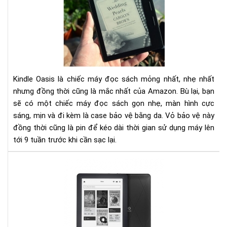
AM
KIN
OAS
1:
YÊ
NG
TỪ
Kindle Oasis là chiếc máy đọc sách mỏng nhất, nhẹ nhất
CÁI
nhưng đồng thời cũng là mắc nhất của Amazon. Bù lại, bạn
NH
ĐẦ
sẽ có một chiếc máy đọc sách gọn nhẹ, màn hình cực
TIÊ
sáng, mịn và đi kèm là case bảo vệ bằng da. Vỏ bảo vệ này
đồng thời cũng là pin để kéo dài thời gian sử dụng máy lên
tới 9 tuần trước khi cần sạc lại.​
Đá
giá
ko
glo
và
kin