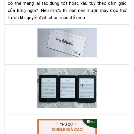
có thể mang lại tác dụng tốt hoặc xấu tùy theo cảm giác
của từng người. Nếu được thì bạn nên mượn máy đọc thử
trước khi quyết định chọn màu để mua.
Bí
kíp
Loạ
bỏ
vir
Sho
trê
So
Má
sán
đọ
thử
sác
các
Kin
dò
bạn
má
có
Kin
biế
hiệ
Aki
?
có
Th
ở