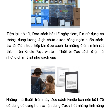
khô
ĐIỀ
TH
KHI
ĐỌ
SÁ
TR
Tiện lợi, bỏ túi, Đọc sách bất kể ngày đêm, Pin sử dụng cả
MÁ
tháng, dung lượng 4 gb chứa được hàng ngàn cuốn sách,
ĐỌ
tra từ điển trực tiếp khi đọc sách...là những điểm mình rất
SÁ
thích trên Kindle Paperwhite - Thiết bị đọc sách điện tử
KIN
nhưng chân thật như sách giấy
PA
Nh
thủ
thu
trê
má
đọ
Những thủ thuật trên máy đọc sách Kindle bạn nên biết để
sác
sử dụng dễ dàng hơn và tận dụng được hết những tính năng
Kin