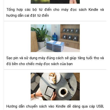
cho
Kin
Tổng hợp các bộ từ điển cho máy đọc sách Kindle và
hướng dẫn caì đặt từ điển
Hư
dẫn
sạc
pin
cho
má
Sạc pin và sử dụng máy đúng cách sẽ giúp tăng tuổi thọ và
đọ
độ bền cho chiếc máy đọc sách của bạn
sác
Kin
Hư
dẫn
chu
sác
vào
Kin
Hướng dẫn chuyển sách vào Kindle dễ dàng qua cáp USB,