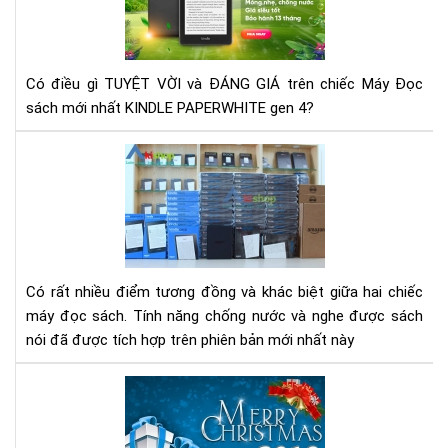
đọ
sác
Kin
Pap
Có điều gì TUYỆT VỜI và ĐÁNG GIÁ trên chiếc Máy Đọc
Ge
sách mới nhất KINDLE PAPERWHITE gen 4?
4
Rev
-
Đá
giá
má
đọ
sác
Có rất nhiều điểm tương đồng và khác biệt giữa hai chiếc
Kin
máy đọc sách. Tính năng chống nước và nghe được sách
pap
nói đã được tích hợp trên phiên bản mới nhất này
gen
3
Ch
và
trì
Kin
Khu
pap