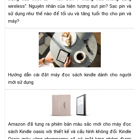
wireless“. Nguyên nhân của hiện tượng sụt pin? Sạc pin và
phụ
sử dụng như thế nào để tối ưu và tăng tuổi thọ cho pin và
máy?
HƯ
DẪ
CÀI
ĐẶ
MÁ
ĐỌ
Hướng dẫn cài đặt máy đọc sách kindle dành cho người
SÁ
mới sử dụng
KIN
Đá
giá
má
đọ
sác
Amazon đã tung ra phiên bản màu sắc mới cho máy đọc
Kin
sách Kindle oasis với thiết kế và cấu hình không đổi. Kindle
Oas