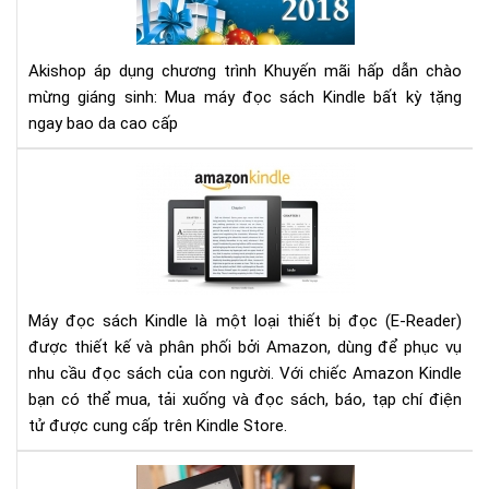
mại
gen
chà
4
mừ
Akishop áp dụng chương trình Khuyến mãi hấp dẫn chào
giá
mừng giáng sinh: Mua máy đọc sách Kindle bất kỳ tặng
sin
ngay bao da cao cấp
Đá
giá
má
đọ
sác
Kin
của
Máy đọc sách Kindle là một loại thiết bị đọc (E-Reader)
Ama
được thiết kế và phân phối bởi Amazon, dùng để phục vụ
nhu cầu đọc sách của con người. Với chiếc Amazon Kindle
bạn có thể mua, tải xuống và đọc sách, báo, tạp chí điện
tử được cung cấp trên Kindle Store.
Nê