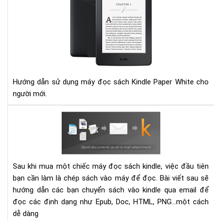
DỤ
KIN
PA
Hướng dẫn sử dụng máy đọc sách Kindle Paper White cho
người mới.
Hư
dẫn
gửi
sác
vào
Sau khi mua một chiếc máy đọc sách kindle, việc đầu tiên
các
bạn cần làm là chép sách vào máy để đọc. Bài viết sau sẽ
thi
hướng dẫn các bạn chuyển sách vào kindle qua email để
bị
đọc các định dạng như Epub, Doc, HTML, PNG...một cách
Kin
dễ dàng
bằn