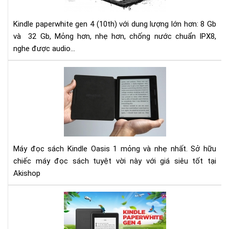
Kin
Pap
Kindle paperwhite gen 4 (10th) với dung lượng lớn hơn: 8 Gb
gen
và 32 Gb, Mỏng hơn, nhẹ hơn, chống nước chuẩn IPX8,
4
nghe được audio...
(10
ch
Đá
nư
giá
Má
đọ
sác
Kin
Oas
Máy đọc sách Kindle Oasis 1 mỏng và nhẹ nhất. Sở hữu
1 -
chiếc máy đọc sách tuyệt vời này với giá siêu tốt tại
Mỏ
Akishop
và
nhẹ
Đá
giá
Má