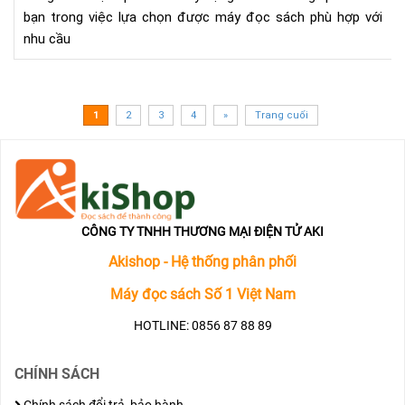
KO
bạn trong việc lựa chọn được máy đọc sách phù hợp với
FO
nhu cầu
ON
BO
NO
(N
1
2
3
4
»
Trang cuối
PRO
CÔNG TY TNHH THƯƠNG MẠI ĐIỆN TỬ AKI
Akishop - Hệ thống phân phối
Máy đọc sách Số 1 Việt Nam
HOTLINE: 0856 87 88 89
CHÍNH SÁCH