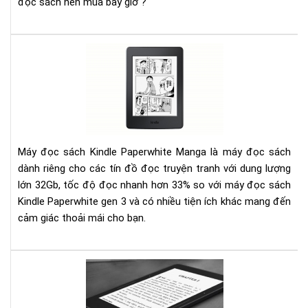
đọc sách nên mua bây giờ ?
nhấ
của
Kin
Am
Đá
giá
Kin
Pap
Ma
201
Máy đọc sách Kindle Paperwhite Manga là máy đọc sách
dành riêng cho các tín đồ đọc truyện tranh với dung lượng
lớn 32Gb, tốc độ đọc nhanh hơn 33% so với máy đọc sách
Kindle Paperwhite gen 3 và có nhiều tiện ích khác mang đến
cảm giác thoải mái cho bạn.
Kin
Voy
2