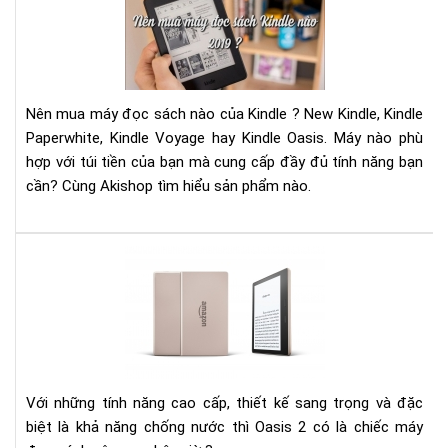
mu
má
đọ
sác
Kin
Nên mua máy đọc sách nào của Kindle ? New Kindle, Kindle
nào
Paperwhite, Kindle Voyage hay Kindle Oasis. Máy nào phù
201
hợp với túi tiền của bạn mà cung cấp đầy đủ tính năng bạn
?
cần? Cùng Akishop tìm hiểu sản phẩm nào.
Kin
Oas
201
–
Má
đọ
sác
Với những tính năng cao cấp, thiết kế sang trọng và đặc
cao
biệt là khả năng chống nước thì Oasis 2 có là chiếc máy
cấp