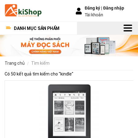
Đăng ký |
Đăng nhập
Tài khoản
DANH MỤC SẢN PHẨM
trang chủ
tìm kiếm
Có 50 kết quả tìm kiếm cho "
kindle
"
Nh
điề
lưu
ý
khi
mu
Kin