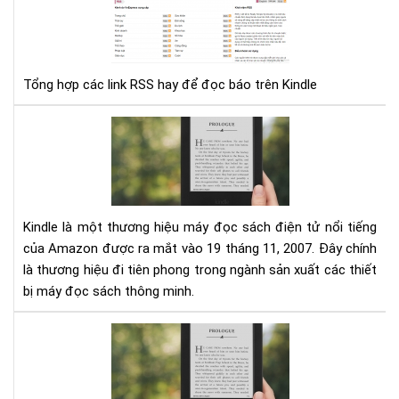
hợp
các
link
RS
Tổng hợp các link RSS hay để đọc báo trên Kindle
hay
để
đọ
Đá
báo
giá
trê
má
Kin
đọ
sác
Kin
Kindle là một thương hiệu máy đọc sách điện tử nổi tiếng
của Amazon được ra mắt vào 19 tháng 11, 2007. Đây chính
là thương hiệu đi tiên phong trong ngành sản xuất các thiết
bị máy đọc sách thông minh.
Tổ
hợp
từ
điể