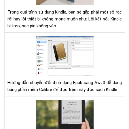
trê
má
Trong quá trình sử dụng Kindle, bạn sẽ gặp phải một số rắc
đọ
rối hay lỗi thiết bị không mong muốn như: Lỗi kết nối, Kindle
sác
bị treo, sạc pin không vào...
Kin
và
các
Hư
xử
dẫn
lý
chu
nha
đổi
địn
dạ
Epu
Hướng dẫn chuyển đổi định dạng Epub sang Awz3 dễ dàng
san
bằng phần mềm Calibre để đọc trên máy đọc sách Kindle
Aw
của
Kin
Hư
dẫn
con
địn
dạ