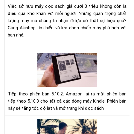
nào
Việc sở hữu máy đọc sách giá dưới 3 triệu không còn là
giá
điều quá khó khăn với mỗi người. Nhưng quan trọng chất
dướ
lượng máy mà chúng ta nhận được có thật sự hiệu quả?
3
tri
Cùng Akishop tìm hiểu và lựa chọn chiếc máy phù hợp với
bạn nhé.
Cậ
nhậ
phầ
mề
mới
nhấ
Tiếp theo phiên bản 5.10.2, Amazon lại ra mắt phiên bản
(5.3
tiếp theo 5.10.3 cho tất cả các dòng máy Kindle. Phiên bản
cho
náy sẽ tăng tốc độ lật và mở trang khi đọc sách
Kin
Giú
tăn
Nh
tốc
đi