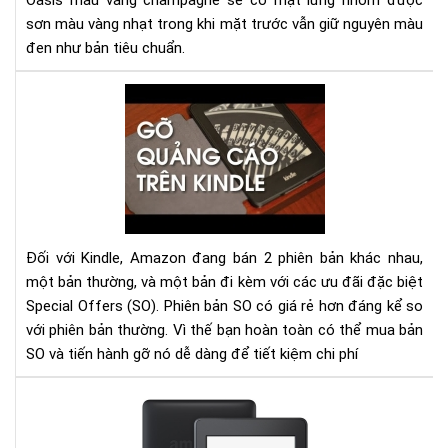
Oasis màu vàng champagne sẽ có mặt lưng nhôm được
phi
sơn màu vàng nhạt trong khi mặt trước vẫn giữ nguyên màu
bản
đen như bản tiêu chuẩn.
mà
vàn
Hư
ch
dẫn
gỡ
bỏ
qu
cáo
(Sp
Off
Đối với Kindle, Amazon đang bán 2 phiên bản khác nhau,
trê
một bản thường, và một bản đi kèm với các ưu đãi đặc biệt
má
Special Offers (SO). Phiên bản SO có giá rẻ hơn đáng kể so
đọ
với phiên bản thường. Vì thế bạn hoàn toàn có thể mua bản
sác
SO và tiến hành gỡ nó dễ dàng để tiết kiệm chi phí
Kin
dễ
HƯ
dà
DẪ
SỬ