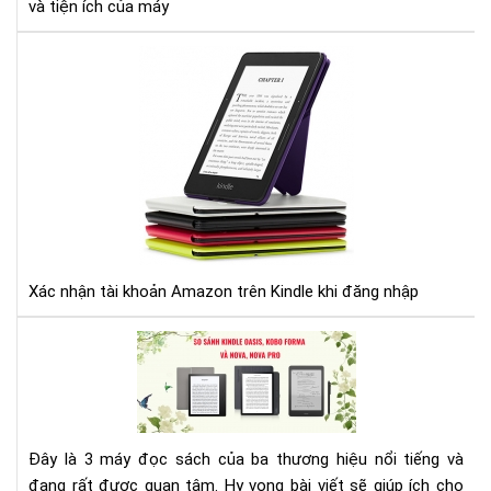
và tiện ích của máy
nên
biế
Xác
nhậ
tài
kho
Am
trê
Kin
khi
đă
nhậ
Xác nhận tài khoản Amazon trên Kindle khi đăng nhập
SO
SÁ
MÁ
ĐỌ
SÁ
Đây là 3 máy đọc sách của ba thương hiệu nổi tiếng và
KIN
đang rất được quan tâm. Hy vọng bài viết sẽ giúp ích cho
OAS