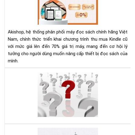
Mu
Aki
Kin
Cũ
Với
Giá
Akishop, hệ thống phân phối máy đọc sách chính hãng Việt
Lên
Nam, chính thức triển khai chương trình thu mua Kindle cũ
Đế
với mức giá lên đến 70% giá trị máy, mang đến cơ hội lý
70
tưởng cho người dùng muốn nâng cấp thiết bị đọc sách của
—
Cơ
mình.
Hội
Và
Hư
Để
dẫn
Nâ
sử
Cấ
dụ
Má
Kin
Đọ
Pap
Sác
phầ
3
Hư