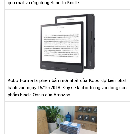
qua mail và ứng dụng Send to Kindle
Rò
rỉ
thô
tin
về
Ko
Fo
-
đối
thủ
Kobo Forma là phiên bản mới nhất của Kobo dự kiến phát
của
hành vào ngày 16/10/2018. Đây sẽ là đối trọng với dòng sản
Kin
phẩm Kindle Oasis của Amazon
Oas
Nh
lỗi
thư
gặp