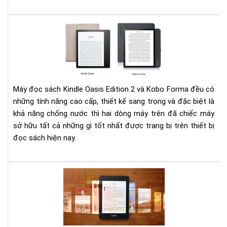
201
?
Đá
giá
Ko
Fo
và
Kin
Máy đọc sách Kindle Oasis Edition 2 và Kobo Forma đều có
Oas
những tính năng cao cấp, thiết kế sang trọng và đặc biệt là
Edi
khả năng chống nước thì hai dòng máy trên đã chiếc máy
2
sở hữu tất cả những gì tốt nhất được trang bị trên thiết bị
đọc sách hiện nay.
Mu
má
đọ
sác
Kin