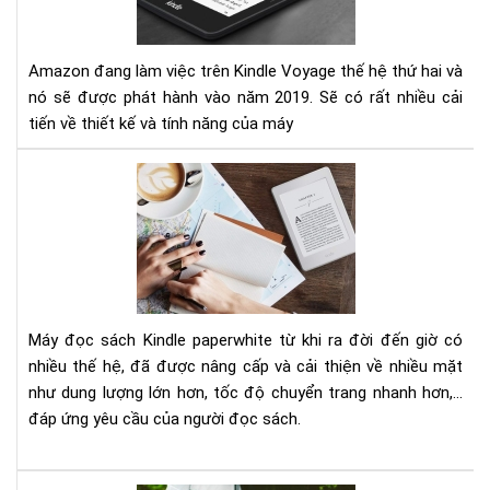
sẽ
đư
ra
Amazon đang làm việc trên Kindle Voyage thế hệ thứ hai và
mắ
nó sẽ được phát hành vào năm 2019. Sẽ có rất nhiều cải
vào
tiến về thiết kế và tính năng của máy
nă
201
So
sán
và
đá
giá
Am
Kin
Máy đọc sách Kindle paperwhite từ khi ra đời đến giờ có
Pap
nhiều thế hệ, đã được nâng cấp và cải thiện về nhiều mặt
1,2
như dung lượng lớn hơn, tốc độ chuyển trang nhanh hơn,...
đáp ứng yêu cầu của người đọc sách.