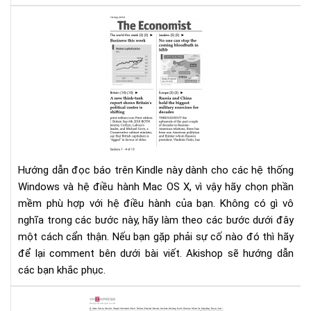
Ema
Hư
dẫn
đọ
báo
trê
Kin
Hướng dẫn đọc báo trên Kindle này dành cho các hệ thống
Windows và hệ điều hành Mac OS X, vì vậy hãy chọn phần
mềm phù hợp với hệ điều hành của bạn. Không có gì vô
nghĩa trong các bước này, hãy làm theo các bước dưới đây
một cách cẩn thận. Nếu bạn gặp phải sự cố nào đó thì hãy
để lại comment bên dưới bài viết. Akishop sẽ hướng dẫn
các bạn khắc phục.
Tổ