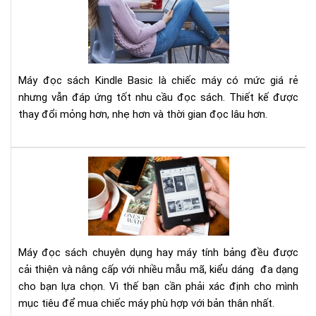
sác
Kin
Bas
201
Máy đọc sách Kindle Basic là chiếc máy có mức giá rẻ
nhưng vẫn đáp ứng tốt nhu cầu đọc sách. Thiết kế được
thay đổi mỏng hơn, nhẹ hơn và thời gian đọc lâu hơn.
Nê
mu
má
đọ
sác
Kin
Máy đọc sách chuyên dụng hay máy tính bảng đều được
hay
cải thiện và nâng cấp với nhiều mẫu mã, kiểu dáng đa dạng
má
cho bạn lựa chọn. Vì thế bạn cần phải xác định cho mình
tín
mục tiêu để mua chiếc máy phù hợp với bản thân nhất.
bản