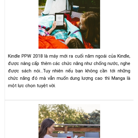
Đá
giá
Kin
Pap
201
&
Kin
Pap
Ma
Kindle PPW 2018 là máy mới ra cuối năm ngoái của Kindle,
được nâng cấp thêm các chức năng như chống nước, nghe
được sách nói...Tuy nhiên nếu bạn không cần tới những
chức năng đó mà vẫn muốn dung lượng cao thì Manga là
một lực chọn tuyệt vời.
Có
nên
mu
má
đọ