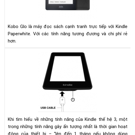
pap
Kobo Glo là máy đọc sách cạnh tranh trực tiếp với Kindle
Paperwhite. Với các tính năng tương đương và chi phí rẻ
hơn.
Ngu
nhâ
của
hiệ
tượ
sụt
pin
nha
ở
kin
Khi tìm hiếu về những tính năng của Kindle thế hệ 3, một
và
trong những tính năng gây ấn tượng nhất là thời gian hoạt
các
động của thiết bị – “lên đến 1 tháng nếu không dùng
khắ