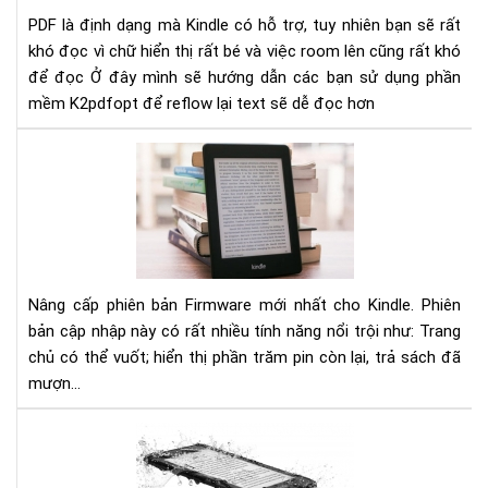
PD
PDF là định dạng mà Kindle có hỗ trợ, tuy nhiên bạn sẽ rất
để
khó đọc vì chữ hiển thị rất bé và việc room lên cũng rất khó
đọ
để đọc
Ở đây mình sẽ hướng dẫn các bạn sử dụng phần
trê
mềm K2pdfopt để reflow lại text sẽ dễ đọc hơn
Kin
Hư
dẫn
nân
cấp
Fir
mới
nhấ
Nâng cấp phiên bản Firmware mới nhất cho Kindle. Phiên
5.1
bản cập nhập này có rất nhiều tính năng nổi trội như: Trang
cho
chủ có thể vuốt; hiển thị phần trăm pin còn lại, trả sách đã
Kin
mượn...
Má
đọ
sác