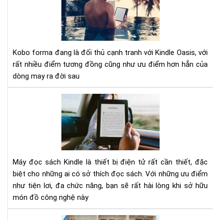
độ
thí
lật
ở
tra
má
đọ
sác
Kobo forma đang là đối thủ cạnh tranh với Kindle Oasis, với
KO
rất nhiều điểm tương đồng cũng như ưu điểm hơn hẳn của
FO
dòng may ra đời sau
so
với
Nh
KIN
lý
OAS
do
bạn
có
nên
Máy đọc sách Kindle là thiết bị điện tử rất cần thiết, đặc
mu
biệt cho những ai có sở thích đọc sách. Với những ưu điểm
má
đọ
như tiện lơi, đa chức năng, bạn sẽ rất hài lòng khi sở hữu
sác
món đồ công nghệ này
Kin
hay
10