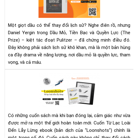
Bạc
và
Quy
Lực
Một giọt dầu có thể thay đổi lịch sử? Nghe điên rồ, nhưng
eb
Daniel Yergin trong Dầu Mỏ, Tiền Bạc và Quyền Lực (The
–
Prize) – kiệt tác đoạt Pulitzer – đã chứng minh điều đó.
Mộ
Đây không phải sách lịch sử khô khan, mà là một bản hùng
Giọ
Dầu
ca đầy drama về năng lượng, nơi dầu mỏ là quyền lực, tham
Cả
vọng, và cả máu.
Th
Giớ
Rev
Qua
Từ
Cu
Lạc
Loà
Đế
Lẫy
Có những cuốn sách mà khi bạn đóng lại, cảm giác như vừa
Lừn
được mở ra một thế giới hoàn toàn mới. Cuốn Từ Lạc Loài
Khi
Đến Lẫy Lừng ebook (bản dịch của "Loonshots") chính là
sán
tạo
một trong số đó. Cuốn sách này không chỉ thay đổi cách