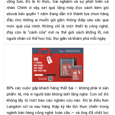
vững hơn, đó là tri thức, trải nghiệm và sự phát triển cá
quy
1
nhân. Chính vì vậy, set quà tặng máy đọc sách kèm gói
nă
ebook bản quyền 1 năm đang dần trở thành lựa chọn hàng
-
đầu cho những ai muốn gửi gắm thông điệp sâu sắc qua
Xu
món quà của mình. Không chỉ là một thiết bị công nghệ,
hư
đây còn là “cánh cửa” mở ra thế giới sách khổng lồ, nơi
quà
người nhận có thể học hỏi, thư giãn và khám phá mỗi ngày.
tặn
tri
100
thứ
Ý
thờ
Tư
đại
Bán
số
Hà
Hay
Nhấ
80% các cuộc gặp khách hàng thất bại — không phải vì sản
Mọi
phẩm tệ, mà vì người bán không biết lắng nghe.
Con số đó
Thờ
không lấy từ một báo cáo nghiên cứu nào. Đó là điều Ken
Đại
Langdon rút ra sau hàng thập kỷ lăn lộn thực chiến trong
–
Rev
ngành bán hàng công nghệ toàn cầu — và ông đã chắt lọc