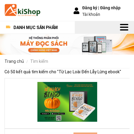
Đăng ký |
Đăng nhập
Tài khoản
DANH MỤC SẢN PHẨM
trang chủ
tìm kiếm
Có 50 kết quả tìm kiếm cho "
Từ Lạc Loài Đến Lẫy Lừng ebook
"
Kế
Ho
Bí
Ng
–
Khi
Mộ
Qu