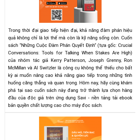
Phá
Quy
Địn
Bí
Trong thời đại giao tiếp hiện đại, khả năng đàm phán hiệu
Quy
quả không chỉ là lợi thế mà còn là kỹ năng sống còn. Cuốn
Đà
sách "Những Cuộc Đàm Phán Quyết Định" (tựa gốc: Crucial
Phá
Conversations: Tools for Talking When Stakes Are High)
Hiệ
Qu
của nhóm tác giả Kerry Patterson, Joseph Grenny, Ron
Ca
McMillan và Al Switzler là công cụ không thể thiếu cho bất
Trê
kỳ ai muốn nâng cao khả năng giao tiếp trong những tình
Sav
huống căng thẳng và quan trọng. Hôm nay, hãy cùng khám
-
phá tại sao cuốn sách này đang trở thành lựa chọn hàng
Ứn
đầu của độc giả trên ứng dụng Savi - nền tảng tải ebook
Dụ
bản quyền chất lượng cao cho máy đọc sách.
Tải
Eb
"Dầ
Bản
Mỏ,
Quy
Tiề