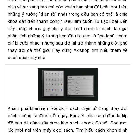
cần
nhìn về sự sáng tạo mà còn khiến bạn phải đặt câu hỏi: Liệu
đư
những ý tưởng "điên rồ" nhất trong đầu bạn có thể là chìa
nuô
khóa dẫn đến thành công?
Điều làm cuốn Từ Lạc Loài Đến
dư
Lẫy Lừng ebook gây chú ý đặc biệt chính là cách tác giả
để
phân tích những ý tưởng ban đầu bị xem là "lạc loài", thậm
bứt
chí bị cười nhạo, nhưng sau đó lại trở thành những đột phá
phá
thay đổi cả thế giới. Hãy cùng Akishop tìm hiểu thêm về
cuốn sách này nhé
Khá
niệ
eb
và
bí
kíp
Khám phá khái niệm ebook – sách điện tử đang thay đổi
sở
cách chúng ta đọc mỗi ngày. Bài viết chia sẻ những bí kíp
hữu
để bạn dễ dàng xây dựng kho sách ebook đồ sộ, đọc mọi
kho
lúc mọi nơi trên máy đọc sách. Tìm hiểu cách chọn định
sác