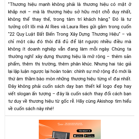
"Thương hiệu mạnh không phải là thương hiệu có mặt ở
Dự
khắp nơi – mà là thương hiệu sở hữu một chỗ duy nhất,
Th
không thể thay thế, trong tâm trí khách hàng."
Đó là tư
Hiệ
tưởng cốt lõi mà Al Ries và Laura Ries gửi gắm trong cuốn
|
Rev
"22 Quy Luật Bất Biến Trong Xây Dựng Thương Hiệu" – và
Sác
chỉ một câu đó thôi đã đủ để lật ngược nhiều điều mà
&
không ít doanh nghiệp vẫn đang làm mỗi ngày.
Chúng ta
Tải
thường nghĩ xây dựng thương hiệu là mở rộng – thêm sản
Eb
phẩm, thêm thị trường, thêm phân khúc. Nhưng hai tác giả
Trê
lại lập luận ngược lại hoàn toàn: chính sự mở rộng đó mới là
Sav
thứ âm thầm bào mòn những thương hiệu từng vĩ đại nhất.
Đây không phải cuốn sách dạy bạn thiết kế logo đẹp hay
viết slogan ấn tượng – đây là cuốn sách thay đổi cách bạn
tư duy về thương hiệu từ gốc rễ. Hãy cùng Akishop tìm hiểu
về cuốn sách này nhé!
“Nh
ngư
mu