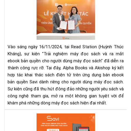
Sự
Kiệ
Trả
Ng
Má
Đọ
Sác
Vào sáng ngày 16/11/2024, tại Read Station (Huỳnh Thúc
và
Kháng), sự kiện "Trải nghiệm máy đọc sách và ra mắt
Ra
Mắ
ebook bản quyền cho người dùng máy đọc sách" đã diễn ra
Eb
thành công rực rỡ. Tại đây, Alpha Books và Akishop ký kết
Bản
hợp tác khai thác sách điện tử trên ứng dụng bán ebook
Quy
bản quyền Savi dành riêng cho người dùng máy đọc sách.
Dà
Sự kiện cũng đã thu hút đông đảo những người yêu sách và
Ch
công nghệ tham gia, mở ra một không gian tuyệt vời để
Ngư
khám phá những dòng máy đọc sách hiện đại nhất.
Dù
Má
Nh
Đọ
Cu
Sác
Đà