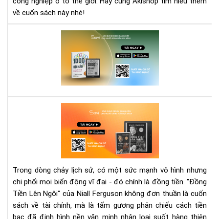
công nghiệp ô tô thế giới. Hãy cùng Akishop tìm hiểu thêm
Hà
về cuốn sách này nhé!
Trì
Khở
"10
Ngh
Bộ
Vĩ
Nã
Đại
-
Lý
Thu
Mới
"Đ
Về
Tiề
Trí
Lên
Tu
Ngô
Co
Khi
Ngư
Lịc
Eb
Trong dòng chảy lịch sử, có một sức mạnh vô hình nhưng
Sử
-
chi phối mọi biến động vĩ đại - đó chính là đồng tiền. "Đồng
Nh
Gó
Tiền Lên Ngôi" của Niall Ferguson không đơn thuần là cuốn
Loạ
nhì
Đư
sách về tài chính, mà là tấm gương phản chiếu cách tiền
đột
Viế
bạc đã định hình nền văn minh nhân loại suốt hàng thiên
phá