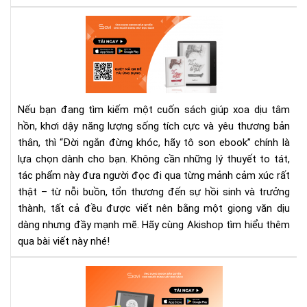
thế
Eb
hệ
“Đờ
Kin
ngắ
từ
đừ
trư
khó
tới
hãy
nay
Nếu bạn đang tìm kiếm một cuốn sách giúp xoa dịu tâm
tô
hồn, khơi dậy năng lượng sống tích cực và yêu thương bản
son
thân, thì “Đời ngắn đừng khóc, hãy tô son ebook” chính là
–
Sác
lựa chọn dành cho bạn. Không cần những lý thuyết to tát,
chữ
tác phẩm này đưa người đọc đi qua từng mảnh cảm xúc rất
làn
thật – từ nỗi buồn, tổn thương đến sự hồi sinh và trưởng
cho
thành, tất cả đều được viết nên bằng một giọng văn dịu
bạn
dàng nhưng đầy mạnh mẽ. Hãy cùng Akishop tìm hiểu thêm
qua bài viết này nhé!
Hãy
tò
mò