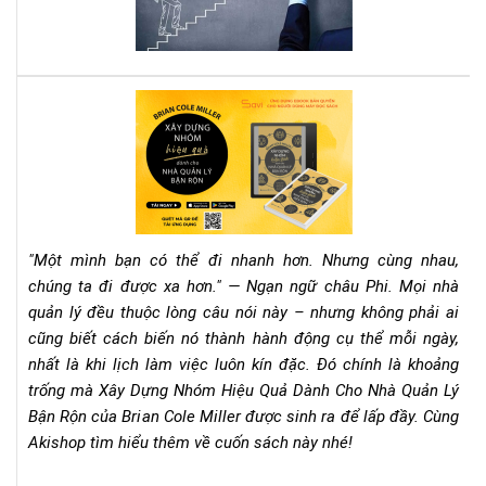
Bư
Đệ
Dẫ
Đế
Rev
Th
Sác
Cô
"Xâ
Dự
Nh
Hiệ
Qu
"Một mình bạn có thể đi nhanh hơn. Nhưng cùng nhau,
Dà
chúng ta đi được xa hơn." — Ngạn ngữ châu Phi. Mọi nhà
Ch
quản lý đều thuộc lòng câu nói này – nhưng không phải ai
Nh
cũng biết cách biến nó thành hành động cụ thể mỗi ngày,
Qu
Lý
nhất là khi lịch làm việc luôn kín đặc. Đó chính là khoảng
Bận
trống mà Xây Dựng Nhóm Hiệu Quả Dành Cho Nhà Quản Lý
Rộn
Bận Rộn của Brian Cole Miller được sinh ra để lấp đầy. Cùng
–
Akishop tìm hiểu thêm về cuốn sách này nhé!
Bri
Col