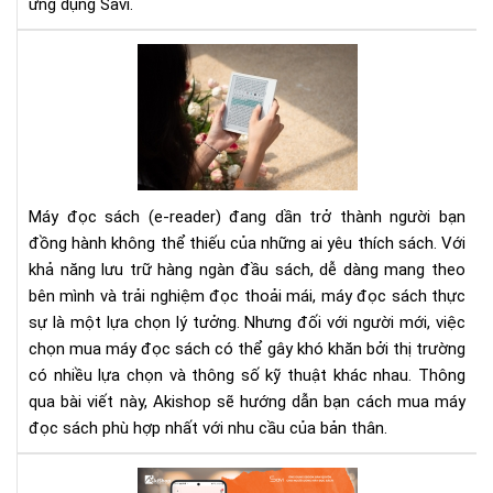
ứng dụng Savi.
&
Tải
Eb
Bí
Bản
Quy
Quy
Ch
Trê
Mu
Sav
Má
Đọ
Sác
Máy đọc sách (e-reader) đang dần trở thành người bạn
Ch
đồng hành không thể thiếu của những ai yêu thích sách. Với
Ngư
khả năng lưu trữ hàng ngàn đầu sách, dễ dàng mang theo
Mới
bên mình và trải nghiệm đọc thoải mái, máy đọc sách thực
Đừ
Bỏ
sự là một lựa chọn lý tưởng. Nhưng đối với người mới, việc
Lỡ
chọn mua máy đọc sách có thể gây khó khăn bởi thị trường
Nh
có nhiều lựa chọn và thông số kỹ thuật khác nhau. Thông
Điề
qua bài viết này, Akishop sẽ hướng dẫn bạn cách mua máy
Qu
đọc sách phù hợp nhất với nhu cầu của bản thân.
Tr
Kh