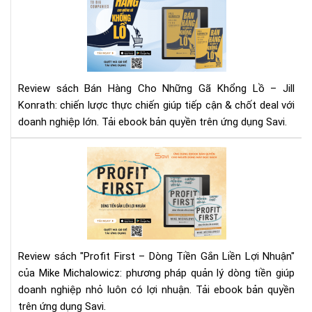
"Bá
Hà
Ch
Nh
Gã
Kh
Review sách Bán Hàng Cho Những Gã Khổng Lồ – Jill
Lồ"
Konrath: chiến lược thực chiến giúp tiếp cận & chốt deal với
–
doanh nghiệp lớn. Tải ebook bản quyền trên ứng dụng Savi.
Jill
Kon
Rev
|
"Pr
Tải
Fir
Eb
–
Trê
Dò
Sav
Tiề
Gắ
Review sách "Profit First – Dòng Tiền Gắn Liền Lợi Nhuận"
Liề
của Mike Michalowicz: phương pháp quản lý dòng tiền giúp
Lợi
doanh nghiệp nhỏ luôn có lợi nhuận. Tải ebook bản quyền
Nhu
trên ứng dụng Savi.
Bí