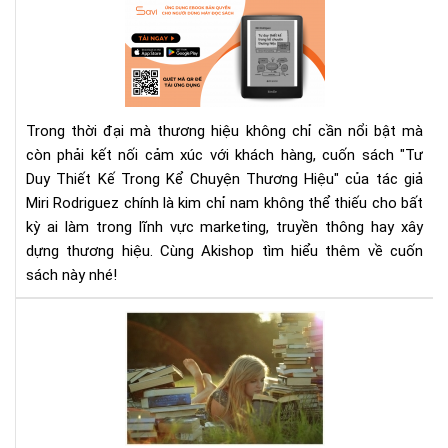
"Tư
Bí
Duy
Ng
Thi
Tha
Kế
Đổi
Tr
Cá
Kể
Bạn
Trong thời đại mà thương hiệu không chỉ cần nổi bật mà
Chu
Nhì
còn phải kết nối cảm xúc với khách hàng, cuốn sách "Tư
Th
Nh
Duy Thiết Kế Trong Kể Chuyện Thương Hiệu" của tác giả
Hiệ
Do
Miri Rodriguez chính là kim chỉ nam không thể thiếu cho bất
–
Ngh
Cẩ
kỳ ai làm trong lĩnh vực marketing, truyền thông hay xây
Na
dựng thương hiệu. Cùng Akishop tìm hiểu thêm về cuốn
Và
sách này nhé!
Ch
Mar
Cầ
Tr
mu
Kỷ
má
Ngu
đọ
Số
sác
tốt,