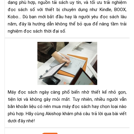
dạng phù hợp, nguồn tải sách uy tín, và tối ưu trải nghiệm
eb
trê
đọc sách số với thiết bị chuyên dụng như Kindle, BOOX,
má
Kobo… Dù bạn mới bắt đầu hay là người yêu đọc sách lâu
đọ
năm, đây là hướng dẫn không thể bỏ qua để nâng tầm trải
sác
nghiệm đọc sách thời đại số.
Ngư
mới
dù
má
đọ
sác
nên
mu
Máy đọc sách ngày càng phổ biến nhờ thiết kế nhỏ gọn,
má
tiện lợi và không gây mỏi mắt. Tuy nhiên, nhiều người vẫn
nào
băn khoăn liệu có nên mua máy đọc sách hay chọn loại nào
phù hợp. Hãy cùng Akishop khám phá câu trả lời qua bài viết
dưới đây nhé!