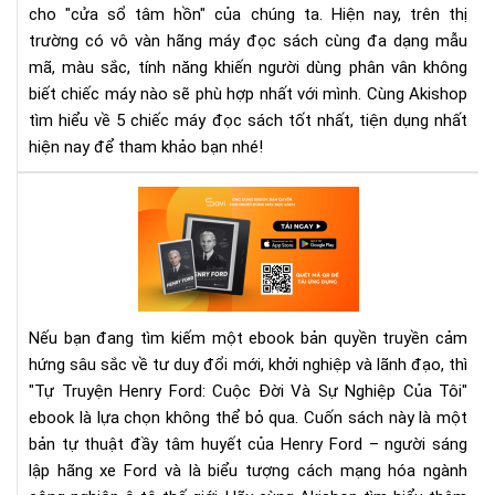
Dụ
cho "cửa sổ tâm hồn" của chúng ta. Hiện nay, trên thị
trư
Sav
trường có vô vàn hãng máy đọc sách cùng đa dạng mẫu
mã, màu sắc, tính năng khiến người dùng phân vân không
biết chiếc máy nào sẽ phù hợp nhất với mình. Cùng Akishop
tìm hiểu về 5 chiếc máy đọc sách tốt nhất, tiện dụng nhất
hiện nay để tham khảo bạn nhé!
"Tự
Tru
Hen
For
Cu
Đời
Nếu bạn đang tìm kiếm một ebook bản quyền truyền cảm
Và
hứng sâu sắc về tư duy đổi mới, khởi nghiệp và lãnh đạo, thì
Sự
"Tự Truyện Henry Ford: Cuộc Đời Và Sự Nghiệp Của Tôi"
Ngh
Củ
ebook là lựa chọn không thể bỏ qua. Cuốn sách này là một
Tôi
bản tự thuật đầy tâm huyết của Henry Ford – người sáng
eb
lập hãng xe Ford và là biểu tượng cách mạng hóa ngành
–