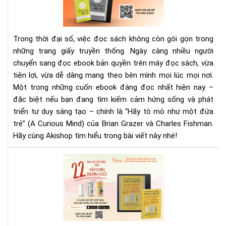
như
mộ
đứ
Trong thời đại số, việc đọc sách không còn gói gọn trong
trẻ
những trang giấy truyền thống. Ngày càng nhiều người
–
chuyển sang đọc ebook bản quyền trên máy đọc sách, vừa
Eb
tru
tiện lợi, vừa dễ dàng mang theo bên mình mọi lúc mọi nơi.
cả
Một trong những cuốn ebook đáng đọc nhất hiện nay –
hứ
đặc biệt nếu bạn đang tìm kiếm cảm hứng sống và phát
đá
triển tư duy sáng tạo – chính là “Hãy tò mò như một đứa
đọ
trẻ” (A Curious Mind) của Brian Grazer và Charles Fishman.
Hãy cùng Akishop tìm hiểu trong bài viết này nhé!
22
Quy
Luậ
Bất
Biế
Tr
Xây