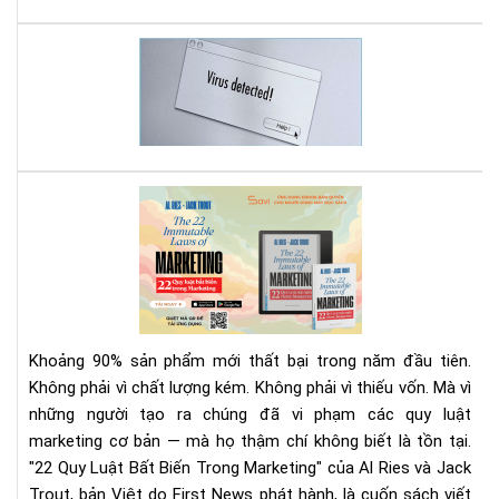
nên
chọ
Bí
loại
kíp
nào
Loạ
đây
bỏ
?
vir
Sho
trê
Rev
Má
Sác
đọ
22
sác
Quy
Kin
Luậ
bạn
Bất
có
Biế
Khoảng 90% sản phẩm mới thất bại trong năm đầu tiên.
biế
Tr
Không phải vì chất lượng kém. Không phải vì thiếu vốn. Mà vì
?
Mar
những người tạo ra chúng đã vi phạm các quy luật
|
marketing cơ bản — mà họ thậm chí không biết là tồn tại.
Tải
Eb
"22 Quy Luật Bất Biến Trong Marketing" của Al Ries và Jack
Bản
Trout, bản Việt do First News phát hành, là cuốn sách viết