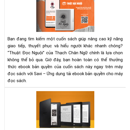
Phá
“Th
Đọ
Ngu
–
Ng
Bạn đang tìm kiếm một cuốn sách giúp nâng cao kỹ năng
Thu
giao tiếp, thuyết phục và hiểu người khác nhanh chóng?
Gia
“Thuật Đọc Nguội” của Thạch Chân Ngữ chính là lựa chọn
Tiế
không thể bỏ qua. Giờ đây, bạn hoàn toàn có thể thưởng
Bậc
Thầ
thức ebook bản quyền của cuốn sách này ngay trên máy
đọc sách với Savi – Ứng dụng tải ebook bản quyền cho máy
đọc sách.
So
sán
phâ
biệ
các
mẫ