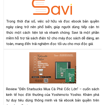
Sav
–
Phầ
Mề
Tải
Trong thời đại số, việc sở hữu và đọc ebook bản quyền
Eb
ngày càng trở nên phổ biến, giúp người dùng tiếp cận tri
Bản
thức một cách tiện lợi và nhanh chóng. Savi là một phần
Quy
mềm hỗ trợ tải sách điện tử cho máy đọc sách dễ dàng, an
Nh
toàn, mang đến trải nghiệm đọc tối ưu cho mọi độc giả.
Chó
Tiệ
"Đế
Lợi
Sta
Ch
Mu
Mọi
Cà
Độ
Phê
Giả
Cố
Lớn
Review "Đến Starbucks Mua Cà Phê Cốc Lớn" – cuốn sách
–
kinh tế học đời thường của Yoshimoto Yoshio. Khám phá
Rev
tư duy tiêu dùng thông minh và tải ebook bản quyền trên
Sác