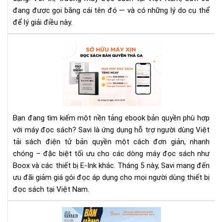
6S
đang được gọi bằng cái tên đó — và có những lý do cụ thể
lại
để lý giải điều này.
đư
gọi
Ưu
như
Đãi
vậy
Th
5
Từ
Sav
Đọ
Bạn đang tìm kiếm một nền tảng ebook bản quyền phù hợp
Hữ
với máy đọc sách? Savi là ứng dụng hỗ trợ người dùng Việt
Má
tải sách điện tử bản quyền một cách đơn giản, nhanh
Xịn
chóng – đặc biệt tối ưu cho các dòng máy đọc sách như
Đọ
Sác
Boox và các thiết bị E-Ink khác. Tháng 5 này, Savi mang đến
Bản
ưu đãi giảm giá gói đọc áp dụng cho mọi người dùng thiết bị
Quy
đọc sách tại Việt Nam.
Th
Ga
Rev