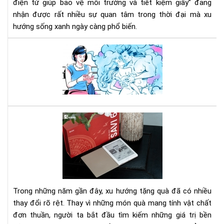
điện tử giúp bảo vệ môi trường và tiết kiệm giấy” đang
nhận được rất nhiều sự quan tâm trong thời đại mà xu
hướng sống xanh ngày càng phổ biến.
Tì
đọ
eb
-
cần
tỉn
táo
Set
để
quà
trá
tặn
gặp
má
rác
đọ
sác
kè
Trong những năm gần đây, xu hướng tặng quà đã có nhiều
gói
thay đổi rõ rệt. Thay vì những món quà mang tính vật chất
eb
đơn thuần, người ta bắt đầu tìm kiếm những giá trị bền
bản