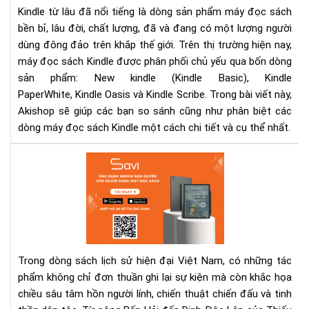
má
Kindle từ lâu đã nổi tiếng là dòng sản phẩm máy đọc sách
Kin
bền bỉ, lâu đời, chất lượng, đã và đang có một lượng người
bán
dùng đông đảo trên khắp thế giới. Trên thị trường hiện nay,
chạ
máy đọc sách Kindle được phân phối chủ yếu qua bốn dòng
nhấ
sản phẩm: New kindle (Kindle Basic), Kindle
hiệ
PaperWhite, Kindle Oasis và Kindle Scribe. Trong bài viết này,
nay
Akishop sẽ giúp các bạn so sánh cũng như phân biệt các
trê
thị
dòng máy đọc sách Kindle một cách chi tiết và cụ thể nhất.
trư
Từ
sô
Bến
Hải
đế
Din
Độ
Trong dòng sách lịch sử hiện đại Việt Nam, có những tác
Lập
phẩm không chỉ đơn thuần ghi lại sự kiện mà còn khắc họa
eb
chiều sâu tâm hồn người lính, chiến thuật chiến đấu và tinh
–