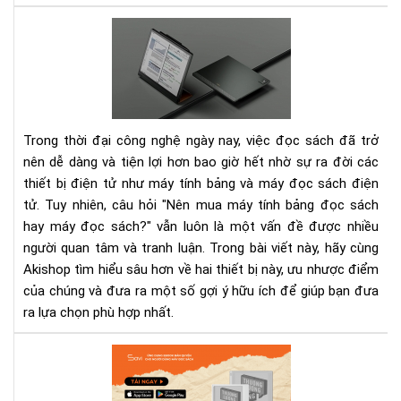
Mill
Nê
Cẩ
lựa
Na
chọ
Th
mu
Chi
má
Ch
đọ
Mọi
Trong thời đại công nghệ ngày nay, việc đọc sách đã trở
sác
Nh
nên dễ dàng và tiện lợi hơn bao giờ hết nhờ sự ra đời các
hay
Qu
thiết bị điện tử như máy tính bảng và máy đọc sách điện
má
Lý
tín
tử. Tuy nhiên, câu hỏi "Nên mua máy tính bảng đọc sách
bản
hay máy đọc sách?" vẫn luôn là một vấn đề được nhiều
đọ
người quan tâm và tranh luận. Trong bài viết này, hãy cùng
sác
Akishop tìm hiểu sâu hơn về hai thiết bị này, ưu nhược điểm
của chúng và đưa ra một số gợi ý hữu ích để giúp bạn đưa
ra lựa chọn phù hợp nhất.
Th
lượ
kh