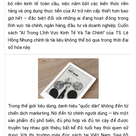
bộ nền kinh tế toàn cầu, việc nắm bắt các kiến thức nền
Sác
tảng và ứng dụng thực tiễn của AI trở nên cấp thiết hơn bao
Ch
giờ hết – đặc biệt đối với những ai đang hoạt động trong
Nh
Đầ
lĩnh vực tài chính, ngân hàng, đầu tư và doanh nghiệp. Cuốn
Tư
sách "AI Trong Lĩnh Vực Kinh Tế Và Tài Chính" của TS. Lê
Thờ
Hồng Nhung chính là tài liệu không thể bỏ qua trong thời đại
Đại
số hóa này.
Số
Má
đọ
sác
qu
dân
là
gì
Trong thế giới tiêu dùng, danh hiệu "quốc dân" không đến từ
—
chiến dịch marketing. Nó đến từ chính người dùng — khi một
và
sản phẩm đủ phổ biến, đủ phù hợp và đủ tin cậy để được
vì
truyền tay nhau giới thiệu, bất kể độ tuổi hay thói quen sử
sao
Sav
dụng. Với thị trường máy đọc sách tại Việt Nam, Savi 6S