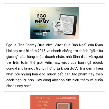
Quy
Giữ
Rev
Lợi
Sác
Nh
Vượ
Ch
Qu
Do
Bản
Ngh
Ng
Nh
–
Ego Is The Enemy (tựa Việt: Vượt Qua Bản Ngã) của Ryan
Eg
Holiday ra đời năm 2016 và nhanh chóng trở thành "gối đầu
Is
giường" của hàng triệu doanh nhân, nhà lãnh đạo và người
Th
trẻ trên toàn thế giới. Hiện nay, vượt qua bản ngã ebook
Ene
Kẻ
cũng đang là một trong những từ khóa được tìm kiếm nhiều
Th
nhất bởi những bạn đọc muốn tiếp cận tác phẩm này theo
Lớn
cách tiện lợi hơn. Hãy cùng Akishop tìm hiểu thêm về cuốn
Nhấ
ebook này nhé!
Củ
Bạn
Phá
Chí
Tri
Là
Kỹ