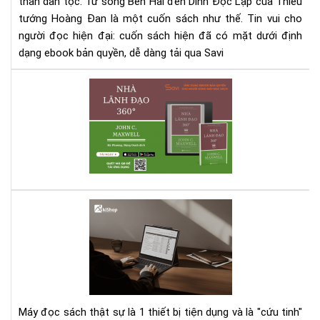
thần dân tộc. Từ sông Bến Hải đến Dinh Độc Lập của Thiếu
Hồi
ký
tướng Hoàng Đan là một cuốn sách như thế. Tin vui cho
chi
người đọc hiện đại: cuốn sách hiện đã có mặt dưới định
trư
dạng ebook bản quyền, dễ dàng tải qua Savi
châ
thự
Rev
sâu
Sác
sắc
"Nh
Lãn
Đạ
360
–
Jo
To
C.
5
Max
má
|
đọ
Tải
sác
Eb
tốt
Trê
trê
Ứn
Máy đọc sách thật sự là 1 thiết bị tiện dụng và là "cứu tinh"
thị