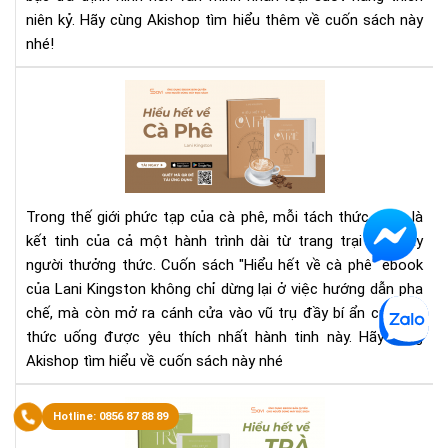
Bằ
niên kỷ. Hãy cùng Akishop tìm hiểu thêm về cuốn sách này
về
Nh
trí
nhé!
Dò
tuệ
Tiề
con
Eb
Tệ
ngư
“Hi
hết
về
Cà
Phê
Trong thế giới phức tạp của cà phê, mỗi tách thức uống là
Pha
kết tinh của cả một hành trình dài từ trang trại đến tay
như
người thưởng thức. Cuốn sách "Hiểu hết về cà phê" ebook
bar
hiể
của Lani Kingston không chỉ dừng lại ở việc hướng dẫn pha
như
chế, mà còn mở ra cánh cửa vào vũ trụ đầy bí ẩn của loại
chu
thức uống được yêu thích nhất hành tinh này. Hãy cùng
gia
Akishop tìm hiểu về cuốn sách này nhé
"H
to