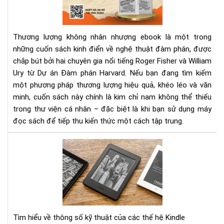
nhâ
nh
eb
Thương lượng không nhân nhượng ebook là một trong
–
những cuốn sách kinh điển về nghệ thuật đàm phán, được
Sác
chắp bút bởi hai chuyên gia nổi tiếng Roger Fisher và William
đà
phá
Ury từ Dự án Đàm phán Harvard. Nếu bạn đang tìm kiếm
kin
một phương pháp thương lượng hiệu quả, khéo léo và văn
điể
minh, cuốn sách này chính là kim chỉ nam không thể thiếu
cho
trong thư viện cá nhân – đặc biệt là khi bạn sử dụng máy
ngư
đọc sách để tiếp thu kiến thức một cách tập trung.
hiệ
đại
Tì
hiể
phâ
loại
và
so
sán
Tìm hiểu về thông số kỹ thuật của các thế hệ Kindle
các