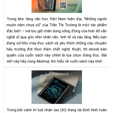
nă
chư
cũ”
Trong kho tàng văn học Việt Nam hiện đại, “Những người
eb
muôn năm chưa cũ” của Trần Thị Trường là một tác phẩm
–
đặc biệt – nơi lưu giữ chân dung sống động của hơn 60 văn
Hồi
ức
nghệ sĩ qua góc nhìn nhân văn, tinh tế và sâu lắng. Nếu bạn
văn
đang sở hữu máy đọc sách và yêu thích những câu chuyện
ngh
hậu trường đời thực đậm chất nghệ thuật, thì ebook bản
tin
quyền của cuốn sách này chính là lựa chọn đáng đọc. Bài
tế
viết này hãy cùng Akishop tìm hiểu về cuốn sách này nhé!
AI
Tr
Kin
Tế
Tài
Chí
–
Trong bối cảnh trí tuệ nhân tạo (AI) đang tái định hình toàn
Cu