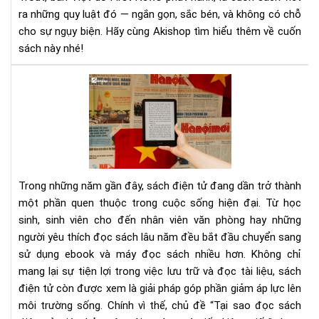
Quy
ra những quy luật đó — ngắn gọn, sắc bén, và không có chỗ
Trê
cho sự ngụy biện. Hãy cùng Akishop tìm hiểu thêm về cuốn
Sav
sách này nhé!
Tại
sao
đọ
sác
điệ
tử
giú
Trong những năm gần đây, sách điện tử đang dần trở thành
bảo
một phần quen thuộc trong cuộc sống hiện đại. Từ học
vệ
sinh, sinh viên cho đến nhân viên văn phòng hay những
môi
người yêu thích đọc sách lâu năm đều bắt đầu chuyển sang
trư
và
sử dụng ebook và máy đọc sách nhiều hơn. Không chỉ
tiết
mang lại sự tiện lợi trong việc lưu trữ và đọc tài liệu, sách
kiệ
điện tử còn được xem là giải pháp góp phần giảm áp lực lên
giấ
môi trường sống. Chính vì thế, chủ đề “Tại sao đọc sách