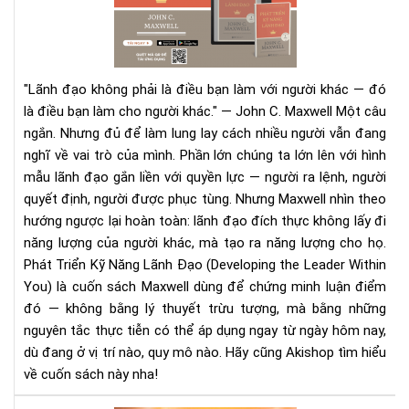
Bản
Nă
Th
Lãn
Đạ
—
"Lãnh đạo không phải là điều bạn làm với người khác — đó
Khi
là điều bạn làm cho người khác." — John C. Maxwell
Một câu
Ảnh
ngắn. Nhưng đủ để làm lung lay cách nhiều người vẫn đang
Hư
nghĩ về vai trò của mình.
Phần lớn chúng ta lớn lên với hình
Qu
Tr
mẫu lãnh đạo gắn liền với quyền lực — người ra lệnh, người
Hơ
quyết định, người được phục tùng. Nhưng Maxwell nhìn theo
Quy
hướng ngược lại hoàn toàn: lãnh đạo đích thực không lấy đi
Lực
năng lượng của người khác, mà tạo ra năng lượng cho họ.
Phát Triển Kỹ Năng Lãnh Đạo (Developing the Leader Within
You) là cuốn sách Maxwell dùng để chứng minh luận điểm
đó — không bằng lý thuyết trừu tượng, mà bằng những
nguyên tắc thực tiễn có thể áp dụng ngay từ ngày hôm nay,
dù đang ở vị trí nào, quy mô nào. Hãy cũng Akishop tìm hiểu
về cuốn sách này nha!