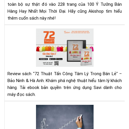
Sác
toàn bộ sự thật đó vào 228 trang của 100 Ý Tưởng Bán
&
Hàng Hay Nhất Mọi Thời Đại. Hãy cũng Akishop tìm hiểu
Tải
thêm cuốn sách này nhé!
Eb
Ng
72
Hô
Thu
Nay
Tấn
Cô
Tâ
Lý
Tr
Review sách "72 Thuật Tấn Công Tâm Lý Trong Bán Lẻ" –
Bán
Bảo Ninh & Hà Anh. Khám phá nghệ thuật hiểu tâm lý khách
Lẻ
hàng. Tải ebook bản quyền trên ứng dụng Savi dành cho
|
máy đọc sách.
Rev
Chi
Tiế
Eb
&
hay
Tải
:
Eb
7