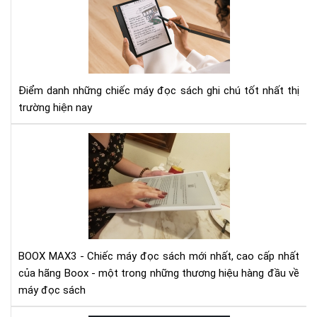
3
má
đọ
sác
có
tín
Điểm danh những chiếc máy đọc sách ghi chú tốt nhất thị
năn
trường hiện nay
ghi
chú
Vid
tốt
mở
nhấ
hộp
hiệ
và
nay
trê
tay
siê
ph
BOOX MAX3 - Chiếc máy đọc sách mới nhất, cao cấp nhất
Bo
của hãng Boox - một trong những thương hiệu hàng đầu về
Ma
máy đọc sách
3