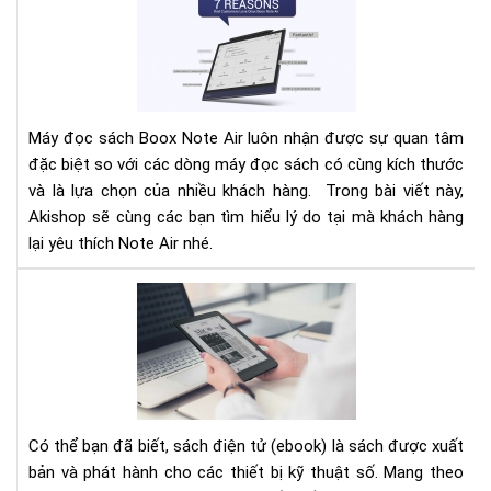
lí
do
bạn
nên
lựa
Máy đọc sách Boox Note Air luôn nhận được sự quan tâm
chọ
đặc biệt so với các dòng máy đọc sách có cùng kích thước
má
và là lựa chọn của nhiều khách hàng. Trong bài viết này,
đọ
sác
Akishop sẽ cùng các bạn tìm hiểu lý do tại mà khách hàng
ON
lại yêu thích Note Air nhé.
BO
NO
TH
AIR
BỊ
ĐỌ
SÁ
TỐ
NH
CH
Có thể bạn đã biết, sách điện tử (ebook) là sách được xuất
ĐỊ
bản và phát hành cho các thiết bị kỹ thuật số. Mang theo
DẠ