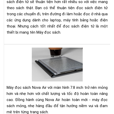
sách điện tử sẽ thuận tiện hơn rất nhiều so với việc mang
EPU
theo sách thật. Bạn có thể thuận tiện đọc sách điện tử
MOB
trong các chuyến đi, trên đường đi làm hoặc đọc ở nhà qua
AZ
các ứng dụng dành cho laptop, máy tính bảng hoặc điện
VÀ
thoại. Nhưng cách tốt nhất để đọc sách điện tử là một
NH
thiết bị mang tên Máy đọc sách.
HƠ
TH
NỮ
Trê
tay
Bo
No
Air:
má
đọ
Máy đọc sách Nova Air với màn hình 7.8 inch trở nên mỏng
sác
hơn và nhẹ hơn với chất lượng và tốc độ hoàn toàn nâng
kiê
cao. Đồng hành cùng Nova Air hoàn toàn mới - máy đọc
sổ
sách mỏng, nhẹ hàng đầu để tận hưởng niềm vui và đam
tay
điệ
mê trên từng trang sách.