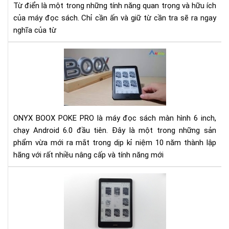
Từ điển là một trong những tính năng quan trọng và hữu ích
Ony
của máy đọc sách. Chỉ cần ấn và giữ từ cần tra sẽ ra ngay
boo
nghĩa của từ
Rev
Má
đọ
sác
Ony
Bo
ONYX BOOX POKE PRO là máy đọc sách màn hình 6 inch,
Po
chạy Android 6.0 đầu tiên. Đây là một trong những sản
Pro
phẩm vừa mới ra mắt trong dịp kỉ niệm 10 năm thành lập
mới
hãng với rất nhiều nâng cấp và tính năng mới
nhấ
Đá
giá
Ony
Bo
No