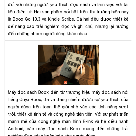
đối với những người yêu thích đọc sách và làm việc với tài
Đâ
liệu điện tử. Hai sản phẩm nổi bật trên thị trường hiện nay
là
là Boox Go 10.3 và Kindle Scribe. Cả hai đều được thiết kế
má
đọ
để nâng cao trải nghiệm đọc và ghi chú, nhưng lại hướng
sác
đến những nhóm người dùng khác nhau
phù
hợp
Má
với
đọ
bạn
sác
Boo
Đá
giá
và
Máy đọc sách Boox, đến từ thương hiệu máy đọc sách nổi
các
tiếng Onyx Boox, đã và đang chiếm được sự yêu thích của
dò
người dùng trên toàn thế giới nhờ vào các tính năng vượt
sản
trội, thiết kế tinh tế và công nghệ tiên tiến. Với sự phát triển
ph
nổi
mạnh mẽ của công nghệ màn hình E-Ink và hệ điều hành
bật
Android, các máy đọc sách Boox mang đến những trải