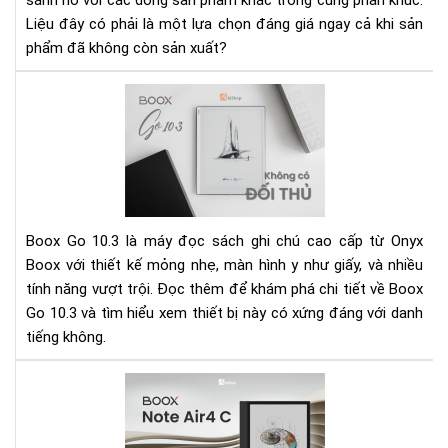
sánh nó với các dòng sản phẩm khác trong cùng phân khúc.
Suấ
Liệu đây có phải là một lựa chọn đáng giá ngay cả khi sản
phẩm đã không còn sản xuất?
Rev
Bo
Go
10.
xứn
dan
má
Boox Go 10.3 là máy đọc sách ghi chú cao cấp từ Onyx
đọ
Boox với thiết kế mỏng nhẹ, màn hình y như giấy, và nhiều
sác
tính năng vượt trội. Đọc thêm để khám phá chi tiết về Boox
ghi
Go 10.3 và tìm hiểu xem thiết bị này có xứng đáng với danh
chú
kh
tiếng không.
đối
thủ
Rev
trê
Bo
thị
Not
trư