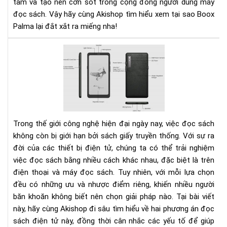
tâm và tạo nên cơn sốt trong cộng đồng người dùng máy
đọc sách. Vậy hãy cùng Akishop tìm hiểu xem tại sao Boox
Palma lại đắt xắt ra miếng nha!
Nê
lựa
chọ
đọ
sác
trê
điệ
Trong thế giới công nghệ hiện đại ngày nay, việc đọc sách
tho
không còn bị giới hạn bởi sách giấy truyền thống. Với sự ra
hay
đời của các thiết bị điện tử, chúng ta có thể trải nghiệm
má
việc đọc sách bằng nhiều cách khác nhau, đặc biệt là trên
đọ
điện thoại và máy đọc sách. Tuy nhiên, với mỗi lựa chọn
sác
đều có những ưu và nhược điểm riêng, khiến nhiều người
băn khoăn không biết nên chọn giải pháp nào. Tại bài viết
này, hãy cùng Akishop đi sâu tìm hiểu về hai phương án đọc
sách điện tử này, đồng thời cân nhắc các yếu tố để giúp