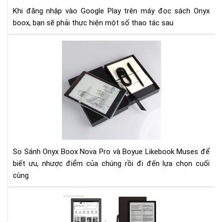
má
Khi đăng nhập vào Google Play trên máy đọc sách Onyx
đọ
boox, bạn sẽ phải thực hiện một số thao tác sau
sác
Ony
So
boo
Sán
Ony
Bo
No
Pro
và
Boy
Lik
Mu
So Sánh Onyx Boox Nova Pro và Boyue Likebook Muses để
biết ưu, nhược điểm của chúng rồi đi đến lựa chọn cuối
cùng
So
sán
Boy