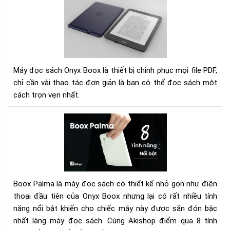
Hư
dẫn
các
điề
chỉ
ph
chữ
Máy đọc sách Onyx Boox là thiết bị chinh phục mọi file PDF,
file
chỉ cần vài thao tác đơn giản là bạn có thể đọc sách một
PD
cách trọn vẹn nhất.
trê
dò
Má
má
đọ
Ony
sác
Bo
Bo
Pal
và
Boox Palma là máy đọc sách có thiết kế nhỏ gọn như điện
8
thoại đầu tiên của Onyx Boox nhưng lại có rất nhiều tính
tín
năng nổi bật khiến cho chiếc máy này được săn đón bậc
năn
nổi
nhất làng máy đọc sách. Cùng Akishop điểm qua 8 tính