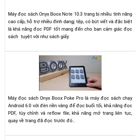
Ony
Bo
Máy đọc sách Onyx Boox Note 10.3 trang bị nhiều tính năng
Not
cao cấp, hỗ trợ nhiều đinh dangj tệp, có bút viết và đặc biệt
10.
là khả năng đọc PDF tốt mang đến cho bạn cảm giác đọc
sách tuyệt vời như sách giấy.
Đá
giá
má
đọ
sác
Ony
Máy đọc sách Onyx Boox Poke Pro là máy đọc sách chạy
Bo
Android 6.0 với đèn nền vàng để đọc buổi tối, khả năng đọc
Po
PDF, tùy chỉnh và reflow file; khả năng mở trang liên tục,
Pro
quay về trang đã đọc trước đó...