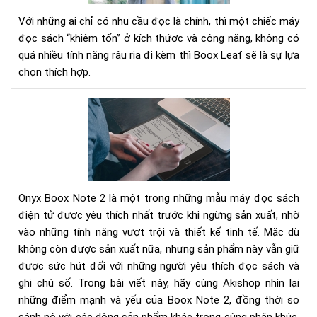
gọ
Với những ai chỉ có nhu cầu đọc là chính, thì một chiếc máy
nhẹ
đọc sách “khiêm tốn” ở kích thứơc và công năng, không có
nhi
quá nhiều tính năng râu ria đi kèm thì Boox Leaf sẽ là sự lựa
thi
chọn thích hợp.
cả
và
Ony
đã
Bo
mắ
Not
2
Rev
Đá
Onyx Boox Note 2 là một trong những mẫu máy đọc sách
Giá
Chi
điện tử được yêu thích nhất trước khi ngừng sản xuất, nhờ
Tiế
vào những tính năng vượt trội và thiết kế tinh tế. Mặc dù
Về
không còn được sản xuất nữa, nhưng sản phẩm này vẫn giữ
Tín
được sức hút đối với những người yêu thích đọc sách và
Nă
ghi chú số. Trong bài viết này, hãy cùng Akishop nhìn lại
và
những điểm mạnh và yếu của Boox Note 2, đồng thời so
Hiệ