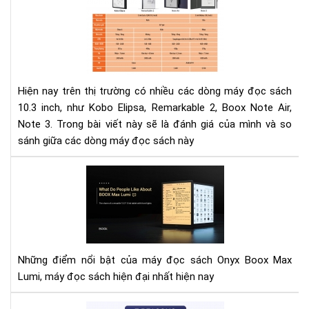
má
kh
đọ
thể
sác
thi
Ko
của
Eli
bạn
Rem
Hiện nay trên thị trường có nhiều các dòng máy đọc sách
2,
10.3 inch, như Kobo Elipsa, Remarkable 2, Boox Note Air,
Bo
Note 3. Trong bài viết này sẽ là đánh giá của mình và so
Not
sánh giữa các dòng máy đọc sách này
Air,
Not
Mọi
3
ngư
thí
gì
về
BO
Những điểm nổi bật của máy đọc sách Onyx Boox Max
Ma
Lumi, máy đọc sách hiện đại nhất hiện nay
Lum
7