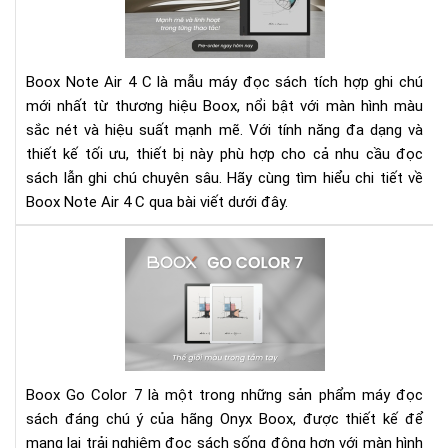
Air
4
C
-
Boox Note Air 4 C là mẫu máy đọc sách tích hợp ghi chú
Má
mới nhất từ thương hiệu Boox, nổi bật với màn hình màu
đọ
sắc nét và hiệu suất mạnh mẽ. Với tính năng đa dạng và
sác
thiết kế tối ưu, thiết bị này phù hợp cho cả nhu cầu đọc
mà
đa
sách lẫn ghi chú chuyên sâu. Hãy cùng tìm hiểu chi tiết về
năn
Boox Note Air 4 C qua bài viết dưới đây.
hiệ
đại
Rev
Bo
Go
Col
7
-
Th
Boox Go Color 7 là một trong những sản phẩm máy đọc
giớ
sách đáng chú ý của hãng Onyx Boox, được thiết kế để
mà
mang lại trải nghiệm đọc sách sống động hơn với màn hình
tuy