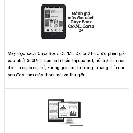
Đá
giá
má
đọ
sác
Ony
Bo
C6
Máy đọc sách Onyx Boox C67ML Carta 2+ có độ phân giải
Car
cao nhất 300PPI, màn hình hiển thị sắc nét, hỗ trợ đèn nền
2+
đọc trong bóng tối, không gian lưu trữ rộng... mang đến cho
bạn đọc cảm giác thoải mái và thư giãn.
Ony
Bo
Ma
13.
Inc
e-