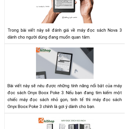
đọ
sác
Ony
Bo
No
Trong bài viết này sẽ đánh giá về máy đọc sách Nova 3
3
dành cho người dùng đang muốn quan tâm.
Má
đọ
sác
Bo
Po
3
Bài viết này sẽ nêu được những tính năng nổi bật của máy
-
đọc sách Onyx Boox Poke 3. Nếu bạn đang tìm kiếm một
Thi
chiếc máy đọc sách nhỏ gọn, tinh tế thì máy đọc sách
bị
Onyx Boox Poke 3 chính là gợi ý dành cho bạn.
điệ
tử
So
bỏ
sán
túi