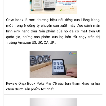
LÝ
PH
PHỐ
ĐỘ
Onyx boox là một thương hiệu nổi tiếng của Hồng Kong;
QU
một trong 6 công ty chuyên sản xuất máy đọc sách màn
MÁ
hình eink hàng đầu. Sản phẩm của họ đã có mặt trên 60
ĐỌ
quốc gia, những sản phẩm của họ bán rất chạy trên thị
SÁ
ON
trường Amazon US, UK, CA, JP...
BO
TẠI
Rev
VIỆ
Ony
NA
Bo
Po
Pro
Review Onyx Boox Poke Pro để các bạn tham khảo và lựa
chọn được sản phẩm tốt nhất
Hư
dẫn