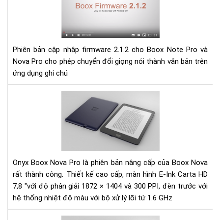
cập
nhậ
fir
2.1
Phiên bản cập nhập firmware 2.1.2 cho Boox Note Pro và
cho
Nova Pro cho phép chuyển đổi giọng nói thành văn bản trên
Bo
ứng dụng ghi chú
Not
Pro
và
Đá
No
giá
Pro
Má
đọ
sác
Ony
Bo
Onyx Boox Nova Pro là phiên bản nâng cấp của Boox Nova
No
rất thành công. Thiết kế cao cấp, màn hình E-Ink Carta HD
pro
7,8 "với độ phân giải 1872 × 1404 và 300 PPI, đèn trước với
hệ thống nhiệt độ màu với bộ xử lý lõi tứ 1.6 GHz