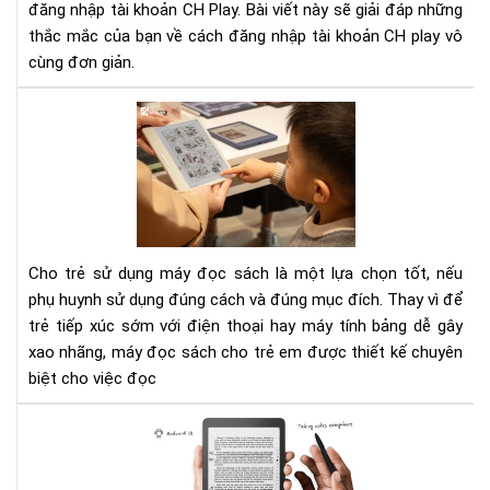
đăng nhập tài khoản CH Play. Bài viết này sẽ giải đáp những
đọ
thắc mắc của bạn về cách đăng nhập tài khoản CH play vô
sác
Ony
cùng đơn giản.
Bo
To
má
đọ
sác
cho
trẻ
em
Cho trẻ sử dụng máy đọc sách là một lựa chọn tốt, nếu
202
phụ huynh sử dụng đúng cách và đúng mục đích. Thay vì để
trẻ tiếp xúc sớm với điện thoại hay máy tính bảng dễ gây
xao nhãng, máy đọc sách cho trẻ em được thiết kế chuyên
biệt cho việc đọc
Đá
giá
má