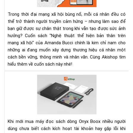
bản
thâ
Trong thời đại mạng xã hội bùng nổ, mỗi cá nhân đều có
trê
thể trở thành người truyền cảm hứng – nhưng làm sao để
mạ
bạn giữ được sự chân thật trong khi vẫn tạo được sức ảnh
xã
hội
hưởng? Cuốn sách "Nghệ thuật thể hiện bản thân trên
–
mạng xã hội" của Amanda Bucci chính là kim chỉ nam cho
Cu
những ai đang muốn xây dựng thương hiệu cá nhân một
sác
cách bền vững, thông minh và nhân văn. Cùng Akishop tìm
giú
hiểu thêm về cuốn sách này nhé!
bạn
số
Cá
thậ
kíc
và
hoạ
tạo
tài
ảnh
kho
hư
CH
số
Pla
Khi mới mua máy đọc sách dòng Onyx Boox nhiều người
trê
dùng chưa biết cách kích hoạt tài khoản hay gặp lỗi khi
má