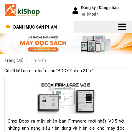
Đăng ký |
Đăng nhập
Tài khoản
DANH MỤC SẢN PHẨM
trang chủ
tìm kiếm
Có 50 kết quả tìm kiếm cho "
BOOX Palma 2 Pro
"
Bo
Fir
V3.
Có
gì
mới
Onyx Boox ra mắt phiên bản Firmware mới nhất V3.5 với
những tính năng siêu tiện dụng và hiện đại cho máy đọc