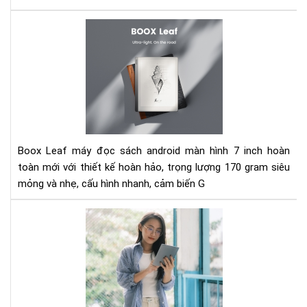
tử
Đá
giá
má
đọ
sác
Bo
Lea
-
Siê
Boox Leaf máy đọc sách android màn hình 7 inch hoàn
mỏ
toàn mới với thiết kế hoàn hảo, trọng lượng 170 gram siêu
và
mỏng và nhẹ, cấu hình nhanh, cảm biến G
nhẹ
Trê
tay
má
đọ
sác
Bo
Lea