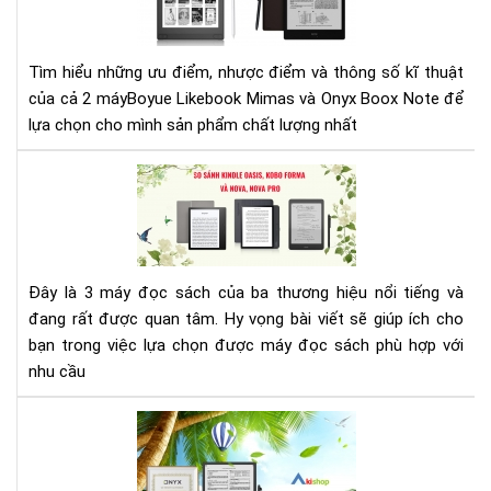
Lik
Mi
và
Tìm hiểu những ưu điểm, nhược điểm và thông số kĩ thuật
Ony
của cả 2 máyBoyue Likebook Mimas và Onyx Boox Note để
Bo
lựa chọn cho mình sản phẩm chất lượng nhất
Not
SO
SÁ
MÁ
ĐỌ
SÁ
Đây là 3 máy đọc sách của ba thương hiệu nổi tiếng và
KIN
đang rất được quan tâm. Hy vọng bài viết sẽ giúp ích cho
OAS
KO
bạn trong việc lựa chọn được máy đọc sách phù hợp với
FO
nhu cầu
ON
BO
AK
NO
-
(N
ĐẠI
PRO