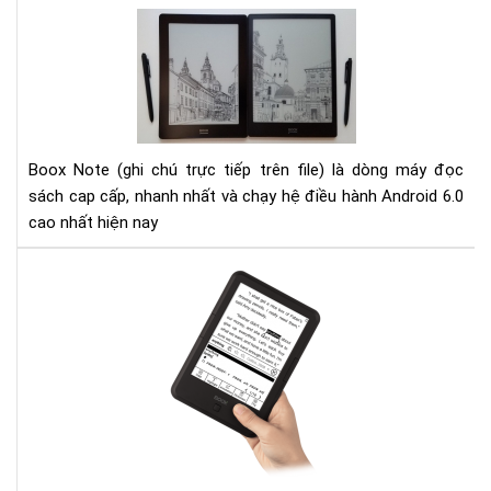
tri
Đá
thứ
giá
thờ
Bo
đại
Not
số
10.
và
Bo
Boox Note (ghi chú trực tiếp trên file) là dòng máy đọc
Not
sách cap cấp, nhanh nhất và chạy hệ điều hành Android 6.0
S
cao nhất hiện nay
Hư
dẫn
cài
đặt
từ
điể
cho
Má
đọ
sác