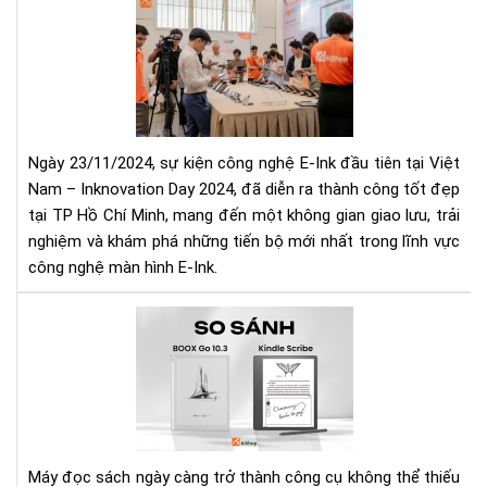
Da
IN
Chí
DA
Hã
202
Tại
NG
Aki
HỘI
CÔ
NG
Ngày 23/11/2024, sự kiện công nghệ E-Ink đầu tiên tại Việt
E-
Nam – Inknovation Day 2024, đã diễn ra thành công tốt đẹp
INK
tại TP Hồ Chí Minh, mang đến một không gian giao lưu, trải
ĐẦ
nghiệm và khám phá những tiến bộ mới nhất trong lĩnh vực
TIÊ
TẠI
công nghệ màn hình E-Ink.
VIỆ
NA
So
sán
Bo
Go
10.
với
Kin
Máy đọc sách ngày càng trở thành công cụ không thể thiếu
Scr