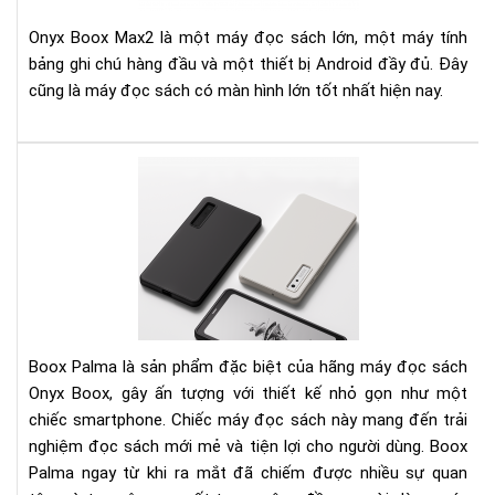
Rea
Rev
Onyx Boox Max2 là một máy đọc sách lớn, một máy tính
bảng ghi chú hàng đầu và một thiết bị Android đầy đủ. Đây
cũng là máy đọc sách có màn hình lớn tốt nhất hiện nay.
Điề
gì
khi
cho
má
đọ
sác
Bo
Pal
Boox Palma là sản phẩm đặc biệt của hãng máy đọc sách
đắt
Onyx Boox, gây ấn tượng với thiết kế nhỏ gọn như một
xắt
chiếc smartphone. Chiếc máy đọc sách này mang đến trải
ra
nghiệm đọc sách mới mẻ và tiện lợi cho người dùng. Boox
miế
Palma ngay từ khi ra mắt đã chiếm được nhiều sự quan