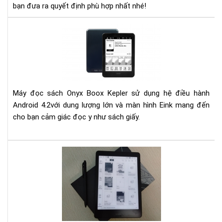
bạn đưa ra quyết định phù hợp nhất nhé!
Đá
giá
má
đọ
sác
Kep
Máy đọc sách Onyx Boox Kepler sử dụng hệ điều hành
Android 4.2với dung lượng lớn và màn hình Eink mang đến
cho bạn cảm giác đọc y như sách giấy.
Hư
dẫn
đă
nhậ
Goo
Pay
trê