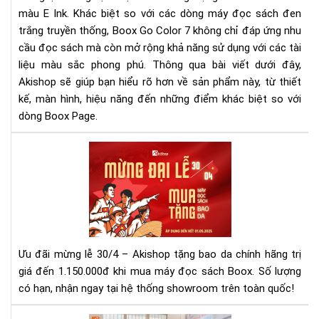
màu E Ink. Khác biệt so với các dòng máy đọc sách đen
vời
tro
trắng truyền thống, Boox Go Color 7 không chỉ đáp ứng nhu
tầ
cầu đọc sách mà còn mở rộng khả năng sử dụng với các tài
tay
liệu màu sắc phong phú. Thông qua bài viết dưới đây,
bạn
Akishop sẽ giúp bạn hiểu rõ hơn về sản phẩm này, từ thiết
kế, màn hình, hiệu năng đến những điểm khác biệt so với
dòng Boox Page.
Mừ
Đại
Lễ
30/
–
Mu
Má
Ưu đãi mừng lễ 30/4 – Akishop tặng bao da chính hãng trị
Đọ
giá đến 1.150.000đ khi mua máy đọc sách Boox. Số lượng
Sác
có hạn, nhận ngay tại hệ thống showroom trên toàn quốc!
Tặ
Ba