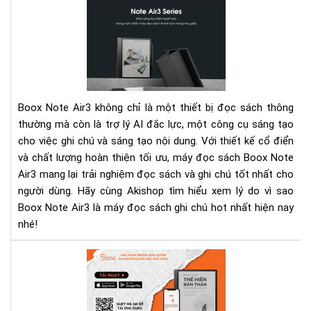
Bo
Not
Air
-
Má
đọ
sác
Boox Note Air3 không chỉ là một thiết bị đọc sách thông
ghi
thường mà còn là trợ lý AI đắc lực, một công cụ sáng tạo
chú
cho việc ghi chú và sáng tạo nội dung. Với thiết kế cổ điển
hot
và chất lượng hoàn thiện tối ưu, máy đọc sách Boox Note
nhấ
hiệ
Air3 mang lại trải nghiệm đọc sách và ghi chú tốt nhất cho
nay
người dùng. Hãy cùng Akishop tìm hiểu xem lý do vì sao
Boox Note Air3 là máy đọc sách ghi chú hot nhất hiện nay
nhé!
"Ng
thu
thể
hiệ