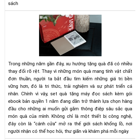
sách
Set
quà
tặn
má
đọ
sác
kè
Trong những năm gần đây, xu hướng tặng quà đã có nhiều
gói
thay đổi rõ rệt. Thay vì những món quà mang tính vật chất
eb
đơn thuần, người ta bắt đầu tìm kiếm những giá trị bền
bản
vững hơn, đó là tri thức, trải nghiệm và sự phát triển cá
quy
1
nhân. Chính vì vậy, set quà tặng máy đọc sách kèm gói
nă
ebook bản quyền 1 năm đang dần trở thành lựa chọn hàng
-
đầu cho những ai muốn gửi gắm thông điệp sâu sắc qua
Xu
món quà của mình. Không chỉ là một thiết bị công nghệ,
hư
đây còn là “cánh cửa” mở ra thế giới sách khổng lồ, nơi
quà
người nhận có thể học hỏi, thư giãn và khám phá mỗi ngày.
tặn