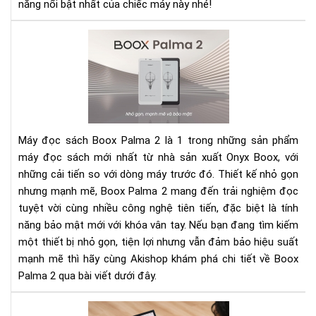
bật
năng nổi bật nhất của chiếc máy này nhé!
xứn
đá
Rev
xuố
Bo
tiề
Pal
2:
Má
đọ
sác
Máy đọc sách Boox Palma 2 là 1 trong những sản phẩm
nhỏ
máy đọc sách mới nhất từ nhà sản xuất Onyx Boox, với
gọ
những cải tiến so với dòng máy trước đó. Thiết kế nhỏ gọn
với
nhưng mạnh mẽ, Boox Palma 2 mang đến trải nghiệm đọc
hiệ
năn
tuyệt vời cùng nhiều công nghệ tiên tiến, đặc biệt là tính
mạ
năng bảo mật mới với khóa vân tay. Nếu bạn đang tìm kiếm
mẽ
một thiết bị nhỏ gọn, tiện lợi nhưng vẫn đảm bảo hiệu suất
và
mạnh mẽ thì hãy cùng Akishop khám phá chi tiết về Boox
bảo
Palma 2 qua bài viết dưới đây.
mậ
tiê
To
tiế