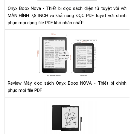
Onyx Boox Nova - Thiết bị đọc sách điện tử tuyệt vời với
MÀN HÌNH 7,8 INCH và khả năng ĐỌC PDF tuyệt vời, chinh
phục mọi dạng file PDF khó nhằn nhất!
Rev
Má
đọ
sác
Ony
Bo
NO
-
Review Máy đọc sách Onyx Boox NOVA - Thiết bị chinh
Thi
phục mọi file PDF
bị
chi
Đá
phụ
giá
mọi
má
file
đọ
PD
sác