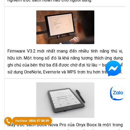
nghiệm đọc sách hoàn hảo cho người dùng.
One
Eve
WP
Cá
tối
ưu
Firmware V3.2 mới nhất mang đến nhiều tính năng thú vị,
hóa
hữu ích. Một trong số đó là khả năng tương thích ứng dụng
chú
trê
ghi chú của bên thứ ba đã được chờ đợi từ lâu – bạn có thể
BO
sử dụng OneNote, Evernote và WPS trơn tru hơn trên BOOX
Má
Đọ
Sác
Bo
No
Pro
Sự
Máy đọc sách Boox Nova Pro của Onyx Boox là một trong
Kết