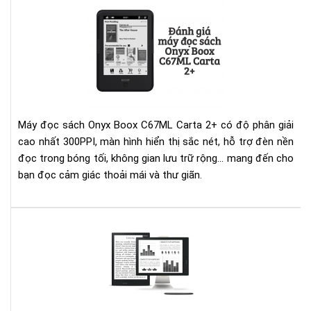
Đá
giá
má
đọ
sác
Ony
Bo
C6
Máy đọc sách Onyx Boox C67ML Carta 2+ có độ phân giải
Car
cao nhất 300PPI, màn hình hiển thị sắc nét, hỗ trợ đèn nền
2+
đọc trong bóng tối, không gian lưu trữ rộng... mang đến cho
bạn đọc cảm giác thoải mái và thư giãn.
Ony
Bo
Ma
13.
Inc
e-