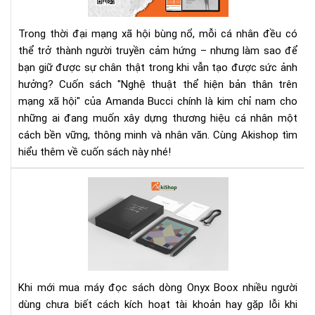
bản
thâ
Trong thời đại mạng xã hội bùng nổ, mỗi cá nhân đều có
trê
thể trở thành người truyền cảm hứng – nhưng làm sao để
mạ
bạn giữ được sự chân thật trong khi vẫn tạo được sức ảnh
xã
hội
hưởng? Cuốn sách "Nghệ thuật thể hiện bản thân trên
–
mạng xã hội" của Amanda Bucci chính là kim chỉ nam cho
Cu
những ai đang muốn xây dựng thương hiệu cá nhân một
sác
cách bền vững, thông minh và nhân văn. Cùng Akishop tìm
giú
hiểu thêm về cuốn sách này nhé!
bạn
số
Cá
thậ
kíc
và
hoạ
tạo
tài
ảnh
kho
hư
CH
số
Pla
Khi mới mua máy đọc sách dòng Onyx Boox nhiều người
trê
dùng chưa biết cách kích hoạt tài khoản hay gặp lỗi khi
má