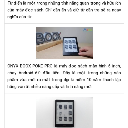
Từ điển là một trong những tính năng quan trọng và hữu ích
Ony
của máy đọc sách. Chỉ cần ấn và giữ từ cần tra sẽ ra ngay
boo
nghĩa của từ
Rev
Má
đọ
sác
Ony
Bo
ONYX BOOX POKE PRO là máy đọc sách màn hình 6 inch,
Po
chạy Android 6.0 đầu tiên. Đây là một trong những sản
Pro
phẩm vừa mới ra mắt trong dịp kỉ niệm 10 năm thành lập
mới
hãng với rất nhiều nâng cấp và tính năng mới
nhấ
Đá
giá
Ony
Bo
No