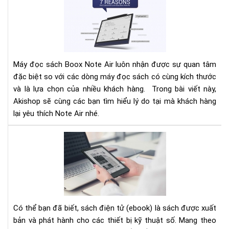
lí
do
bạn
nên
lựa
Máy đọc sách Boox Note Air luôn nhận được sự quan tâm
chọ
đặc biệt so với các dòng máy đọc sách có cùng kích thước
má
và là lựa chọn của nhiều khách hàng. Trong bài viết này,
đọ
sác
Akishop sẽ cùng các bạn tìm hiểu lý do tại mà khách hàng
ON
lại yêu thích Note Air nhé.
BO
NO
TH
AIR
BỊ
ĐỌ
SÁ
TỐ
NH
CH
Có thể bạn đã biết, sách điện tử (ebook) là sách được xuất
ĐỊ
bản và phát hành cho các thiết bị kỹ thuật số. Mang theo
DẠ