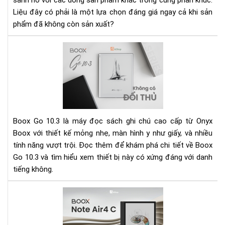
sánh nó với các dòng sản phẩm khác trong cùng phân khúc.
Suấ
Liệu đây có phải là một lựa chọn đáng giá ngay cả khi sản
phẩm đã không còn sản xuất?
Rev
Bo
Go
10.
xứn
dan
má
Boox Go 10.3 là máy đọc sách ghi chú cao cấp từ Onyx
đọ
Boox với thiết kế mỏng nhẹ, màn hình y như giấy, và nhiều
sác
tính năng vượt trội. Đọc thêm để khám phá chi tiết về Boox
ghi
Go 10.3 và tìm hiểu xem thiết bị này có xứng đáng với danh
chú
kh
tiếng không.
đối
thủ
Rev
trê
Bo
thị
Not
trư