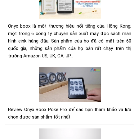
LÝ
PH
PHỐ
ĐỘ
Onyx boox là một thương hiệu nổi tiếng của Hồng Kong;
QU
một trong 6 công ty chuyên sản xuất máy đọc sách màn
MÁ
hình eink hàng đầu. Sản phẩm của họ đã có mặt trên 60
ĐỌ
quốc gia, những sản phẩm của họ bán rất chạy trên thị
SÁ
ON
trường Amazon US, UK, CA, JP...
BO
TẠI
Rev
VIỆ
Ony
NA
Bo
Po
Pro
Review Onyx Boox Poke Pro để các bạn tham khảo và lựa
chọn được sản phẩm tốt nhất
Hư
dẫn