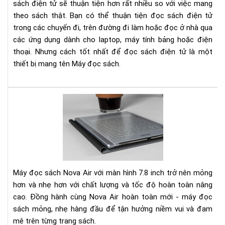
sách điện tử sẽ thuận tiện hơn rất nhiều so với việc mang
EPU
theo sách thật. Bạn có thể thuận tiện đọc sách điện tử
MOB
trong các chuyến đi, trên đường đi làm hoặc đọc ở nhà qua
AZ
các ứng dụng dành cho laptop, máy tính bảng hoặc điện
VÀ
thoại. Nhưng cách tốt nhất để đọc sách điện tử là một
NH
thiết bị mang tên Máy đọc sách.
HƠ
TH
NỮ
Trê
tay
Bo
No
Air:
má
đọ
Máy đọc sách Nova Air với màn hình 7.8 inch trở nên mỏng
sác
hơn và nhẹ hơn với chất lượng và tốc độ hoàn toàn nâng
kiê
cao. Đồng hành cùng Nova Air hoàn toàn mới - máy đọc
sổ
sách mỏng, nhẹ hàng đầu để tận hưởng niềm vui và đam
tay
điệ
mê trên từng trang sách.