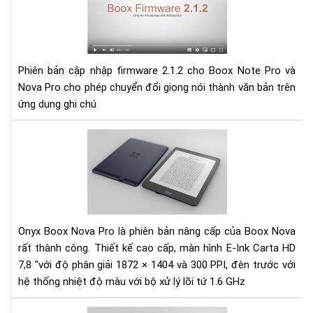
cập
nhậ
fir
2.1
Phiên bản cập nhập firmware 2.1.2 cho Boox Note Pro và
cho
Nova Pro cho phép chuyển đổi giọng nói thành văn bản trên
Bo
ứng dụng ghi chú
Not
Pro
và
Đá
No
giá
Pro
Má
đọ
sác
Ony
Bo
Onyx Boox Nova Pro là phiên bản nâng cấp của Boox Nova
No
rất thành công. Thiết kế cao cấp, màn hình E-Ink Carta HD
pro
7,8 "với độ phân giải 1872 × 1404 và 300 PPI, đèn trước với
hệ thống nhiệt độ màu với bộ xử lý lõi tứ 1.6 GHz