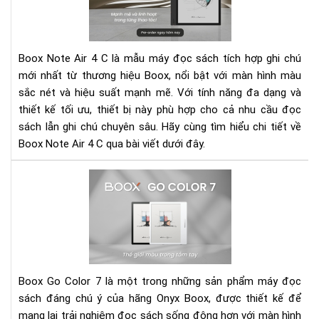
Air
4
C
-
Boox Note Air 4 C là mẫu máy đọc sách tích hợp ghi chú
Má
mới nhất từ thương hiệu Boox, nổi bật với màn hình màu
đọ
sắc nét và hiệu suất mạnh mẽ. Với tính năng đa dạng và
sác
thiết kế tối ưu, thiết bị này phù hợp cho cả nhu cầu đọc
mà
đa
sách lẫn ghi chú chuyên sâu. Hãy cùng tìm hiểu chi tiết về
năn
Boox Note Air 4 C qua bài viết dưới đây.
hiệ
đại
Rev
Bo
Go
Col
7
-
Th
Boox Go Color 7 là một trong những sản phẩm máy đọc
giớ
sách đáng chú ý của hãng Onyx Boox, được thiết kế để
mà
mang lại trải nghiệm đọc sách sống động hơn với màn hình
tuy