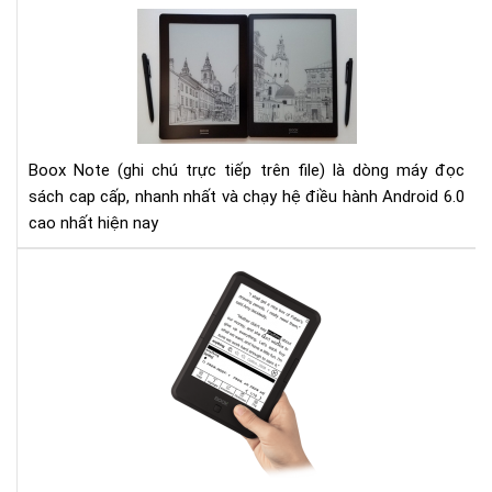
tri
Đá
thứ
giá
thờ
Bo
đại
Not
số
10.
và
Bo
Boox Note (ghi chú trực tiếp trên file) là dòng máy đọc
Not
sách cap cấp, nhanh nhất và chạy hệ điều hành Android 6.0
S
cao nhất hiện nay
Hư
dẫn
cài
đặt
từ
điể
cho
Má
đọ
sác