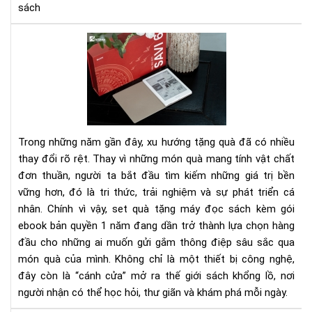
sách
Set
quà
tặn
má
đọ
sác
kè
Trong những năm gần đây, xu hướng tặng quà đã có nhiều
gói
thay đổi rõ rệt. Thay vì những món quà mang tính vật chất
eb
đơn thuần, người ta bắt đầu tìm kiếm những giá trị bền
bản
vững hơn, đó là tri thức, trải nghiệm và sự phát triển cá
quy
1
nhân. Chính vì vậy, set quà tặng máy đọc sách kèm gói
nă
ebook bản quyền 1 năm đang dần trở thành lựa chọn hàng
-
đầu cho những ai muốn gửi gắm thông điệp sâu sắc qua
Xu
món quà của mình. Không chỉ là một thiết bị công nghệ,
hư
đây còn là “cánh cửa” mở ra thế giới sách khổng lồ, nơi
quà
người nhận có thể học hỏi, thư giãn và khám phá mỗi ngày.
tặn