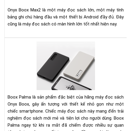
Rea
Rev
Onyx Boox Max2 là một máy đọc sách lớn, một máy tính
bảng ghi chú hàng đầu và một thiết bị Android đầy đủ. Đây
cũng là máy đọc sách có màn hình lớn tốt nhất hiện nay.
Điề
gì
khi
cho
má
đọ
sác
Bo
Pal
Boox Palma là sản phẩm đặc biệt của hãng máy đọc sách
đắt
Onyx Boox, gây ấn tượng với thiết kế nhỏ gọn như một
xắt
chiếc smartphone. Chiếc máy đọc sách này mang đến trải
ra
nghiệm đọc sách mới mẻ và tiện lợi cho người dùng. Boox
miế
Palma ngay từ khi ra mắt đã chiếm được nhiều sự quan