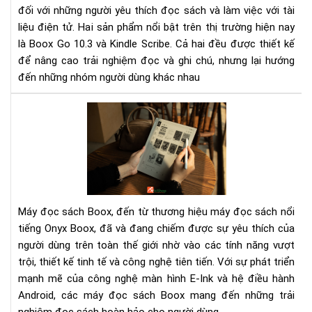
đối với những người yêu thích đọc sách và làm việc với tài
Đâ
liệu điện tử. Hai sản phẩm nổi bật trên thị trường hiện nay
là
là Boox Go 10.3 và Kindle Scribe. Cả hai đều được thiết kế
má
đọ
để nâng cao trải nghiệm đọc và ghi chú, nhưng lại hướng
sác
đến những nhóm người dùng khác nhau
phù
hợp
Má
với
đọ
bạn
sác
Boo
Đá
giá
và
Máy đọc sách Boox, đến từ thương hiệu máy đọc sách nổi
các
tiếng Onyx Boox, đã và đang chiếm được sự yêu thích của
dò
người dùng trên toàn thế giới nhờ vào các tính năng vượt
sản
trội, thiết kế tinh tế và công nghệ tiên tiến. Với sự phát triển
ph
nổi
mạnh mẽ của công nghệ màn hình E-Ink và hệ điều hành
bật
Android, các máy đọc sách Boox mang đến những trải