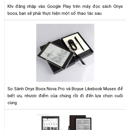
má
Khi đăng nhập vào Google Play trên máy đọc sách Onyx
đọ
boox, bạn sẽ phải thực hiện một số thao tác sau
sác
Ony
So
boo
Sán
Ony
Bo
No
Pro
và
Boy
Lik
Mu
So Sánh Onyx Boox Nova Pro và Boyue Likebook Muses để
biết ưu, nhược điểm của chúng rồi đi đến lựa chọn cuối
cùng
So
sán
Boy