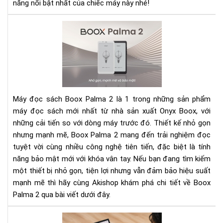
bật
năng nổi bật nhất của chiếc máy này nhé!
xứn
đá
Rev
xuố
Bo
tiề
Pal
2:
Má
đọ
sác
Máy đọc sách Boox Palma 2 là 1 trong những sản phẩm
nhỏ
máy đọc sách mới nhất từ nhà sản xuất Onyx Boox, với
gọ
những cải tiến so với dòng máy trước đó. Thiết kế nhỏ gọn
với
nhưng mạnh mẽ, Boox Palma 2 mang đến trải nghiệm đọc
hiệ
năn
tuyệt vời cùng nhiều công nghệ tiên tiến, đặc biệt là tính
mạ
năng bảo mật mới với khóa vân tay. Nếu bạn đang tìm kiếm
mẽ
một thiết bị nhỏ gọn, tiện lợi nhưng vẫn đảm bảo hiệu suất
và
mạnh mẽ thì hãy cùng Akishop khám phá chi tiết về Boox
bảo
Palma 2 qua bài viết dưới đây.
mậ
tiê
To
tiế