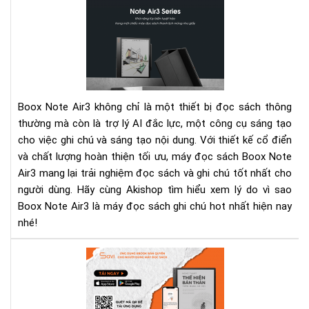
Bo
Not
Air
-
Má
đọ
sác
Boox Note Air3 không chỉ là một thiết bị đọc sách thông
ghi
thường mà còn là trợ lý AI đắc lực, một công cụ sáng tạo
chú
cho việc ghi chú và sáng tạo nội dung. Với thiết kế cổ điển
hot
và chất lượng hoàn thiện tối ưu, máy đọc sách Boox Note
nhấ
hiệ
Air3 mang lại trải nghiệm đọc sách và ghi chú tốt nhất cho
nay
người dùng. Hãy cùng Akishop tìm hiểu xem lý do vì sao
Boox Note Air3 là máy đọc sách ghi chú hot nhất hiện nay
nhé!
"Ng
thu
thể
hiệ