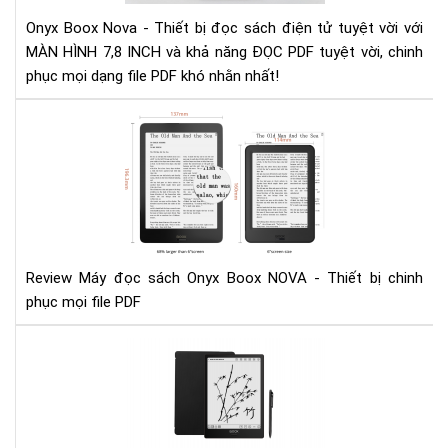
Onyx Boox Nova - Thiết bị đọc sách điện tử tuyệt vời với
MÀN HÌNH 7,8 INCH và khả năng ĐỌC PDF tuyệt vời, chinh
phục mọi dạng file PDF khó nhằn nhất!
Rev
Má
đọ
sác
Ony
Bo
NO
-
Review Máy đọc sách Onyx Boox NOVA - Thiết bị chinh
Thi
phục mọi file PDF
bị
chi
Đá
phụ
giá
mọi
má
file
đọ
PD
sác