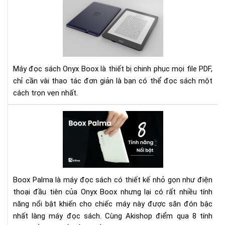
Hư
dẫn
các
điề
chỉ
ph
chữ
Máy đọc sách Onyx Boox là thiết bị chinh phục mọi file PDF,
file
chỉ cần vài thao tác đơn giản là bạn có thể đọc sách một
PD
cách trọn vẹn nhất.
trê
dò
Má
má
đọ
Ony
sác
Bo
Bo
Pal
và
Boox Palma là máy đọc sách có thiết kế nhỏ gọn như điện
8
thoại đầu tiên của Onyx Boox nhưng lại có rất nhiều tính
tín
năng nổi bật khiến cho chiếc máy này được săn đón bậc
năn
nổi
nhất làng máy đọc sách. Cùng Akishop điểm qua 8 tính