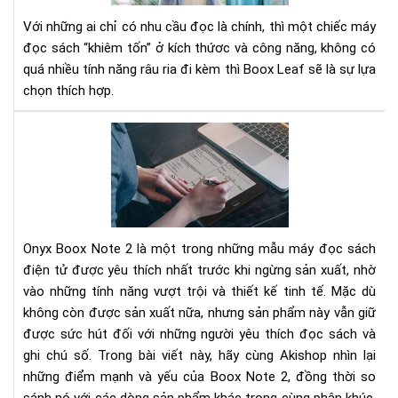
gọ
Với những ai chỉ có nhu cầu đọc là chính, thì một chiếc máy
nhẹ
đọc sách “khiêm tốn” ở kích thứơc và công năng, không có
nhi
quá nhiều tính năng râu ria đi kèm thì Boox Leaf sẽ là sự lựa
thi
chọn thích hợp.
cả
và
Ony
đã
Bo
mắ
Not
2
Rev
Đá
Onyx Boox Note 2 là một trong những mẫu máy đọc sách
Giá
Chi
điện tử được yêu thích nhất trước khi ngừng sản xuất, nhờ
Tiế
vào những tính năng vượt trội và thiết kế tinh tế. Mặc dù
Về
không còn được sản xuất nữa, nhưng sản phẩm này vẫn giữ
Tín
được sức hút đối với những người yêu thích đọc sách và
Nă
ghi chú số. Trong bài viết này, hãy cùng Akishop nhìn lại
và
những điểm mạnh và yếu của Boox Note 2, đồng thời so
Hiệ