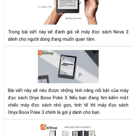
đọ
sác
Ony
Bo
No
Trong bài viết này sẽ đánh giá về máy đọc sách Nova 3
3
dành cho người dùng đang muốn quan tâm.
Má
đọ
sác
Bo
Po
3
Bài viết này sẽ nêu được những tính năng nổi bật của máy
-
đọc sách Onyx Boox Poke 3. Nếu bạn đang tìm kiếm một
Thi
chiếc máy đọc sách nhỏ gọn, tinh tế thì máy đọc sách
bị
Onyx Boox Poke 3 chính là gợi ý dành cho bạn.
điệ
tử
So
bỏ
sán
túi