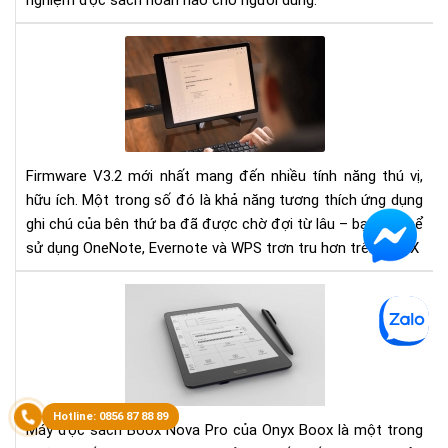
nghiệm đọc sách hoàn hảo cho người dùng.
One
Eve
WP
Cá
tối
ưu
Firmware V3.2 mới nhất mang đến nhiều tính năng thú vị,
hóa
hữu ích. Một trong số đó là khả năng tương thích ứng dụng
chú
trê
ghi chú của bên thứ ba đã được chờ đợi từ lâu – bạn có thể
BO
sử dụng OneNote, Evernote và WPS trơn tru hơn trên BOOX
Má
Đọ
Sác
Bo
No
Pro
Sự
Máy đọc sách Boox Nova Pro của Onyx Boox là một trong
Kết