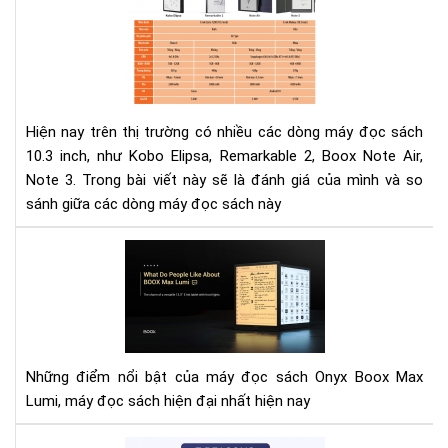
má
kh
đọ
thể
sác
thi
Ko
của
Eli
bạn
Rem
Hiện nay trên thị trường có nhiều các dòng máy đọc sách
2,
10.3 inch, như Kobo Elipsa, Remarkable 2, Boox Note Air,
Bo
Note 3. Trong bài viết này sẽ là đánh giá của mình và so
Not
sánh giữa các dòng máy đọc sách này
Air,
Not
Mọi
3
ngư
thí
gì
về
BO
Những điểm nổi bật của máy đọc sách Onyx Boox Max
Ma
Lumi, máy đọc sách hiện đại nhất hiện nay
Lum
7