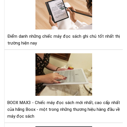
3
má
đọ
sác
có
tín
Điểm danh những chiếc máy đọc sách ghi chú tốt nhất thị
năn
trường hiện nay
ghi
chú
Vid
tốt
mở
nhấ
hộp
hiệ
và
nay
trê
tay
siê
ph
BOOX MAX3 - Chiếc máy đọc sách mới nhất, cao cấp nhất
Bo
của hãng Boox - một trong những thương hiệu hàng đầu về
Ma
máy đọc sách
3