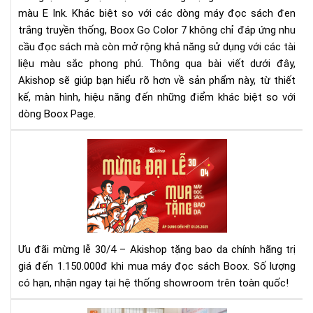
màu E Ink. Khác biệt so với các dòng máy đọc sách đen
vời
tro
trắng truyền thống, Boox Go Color 7 không chỉ đáp ứng nhu
tầ
cầu đọc sách mà còn mở rộng khả năng sử dụng với các tài
tay
liệu màu sắc phong phú. Thông qua bài viết dưới đây,
bạn
Akishop sẽ giúp bạn hiểu rõ hơn về sản phẩm này, từ thiết
kế, màn hình, hiệu năng đến những điểm khác biệt so với
dòng Boox Page.
Mừ
Đại
Lễ
30/
–
Mu
Má
Ưu đãi mừng lễ 30/4 – Akishop tặng bao da chính hãng trị
Đọ
giá đến 1.150.000đ khi mua máy đọc sách Boox. Số lượng
Sác
có hạn, nhận ngay tại hệ thống showroom trên toàn quốc!
Tặ
Ba