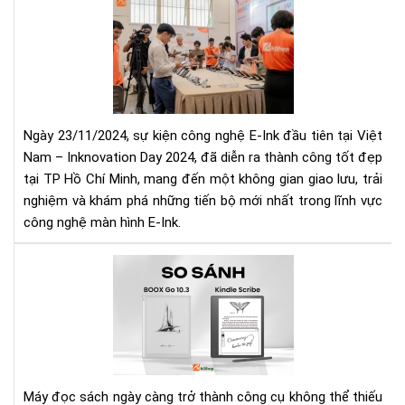
Da
IN
Chí
DA
Hã
202
Tại
NG
Aki
HỘI
CÔ
NG
Ngày 23/11/2024, sự kiện công nghệ E-Ink đầu tiên tại Việt
E-
Nam – Inknovation Day 2024, đã diễn ra thành công tốt đẹp
INK
tại TP Hồ Chí Minh, mang đến một không gian giao lưu, trải
ĐẦ
nghiệm và khám phá những tiến bộ mới nhất trong lĩnh vực
TIÊ
TẠI
công nghệ màn hình E-Ink.
VIỆ
NA
So
sán
Bo
Go
10.
với
Kin
Máy đọc sách ngày càng trở thành công cụ không thể thiếu
Scr