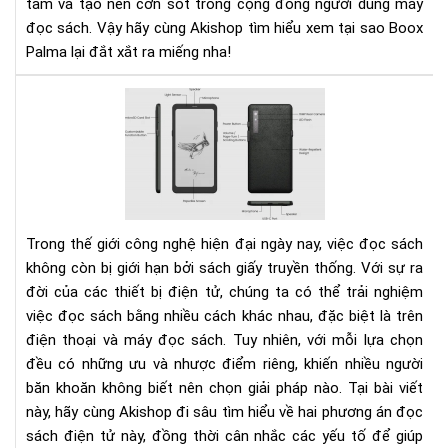
tâm và tạo nên cơn sốt trong cộng đồng người dùng máy
đọc sách. Vậy hãy cùng Akishop tìm hiểu xem tại sao Boox
Palma lại đắt xắt ra miếng nha!
Nê
lựa
chọ
đọ
sác
trê
điệ
Trong thế giới công nghệ hiện đại ngày nay, việc đọc sách
tho
không còn bị giới hạn bởi sách giấy truyền thống. Với sự ra
hay
đời của các thiết bị điện tử, chúng ta có thể trải nghiệm
má
việc đọc sách bằng nhiều cách khác nhau, đặc biệt là trên
đọ
điện thoại và máy đọc sách. Tuy nhiên, với mỗi lựa chọn
sác
đều có những ưu và nhược điểm riêng, khiến nhiều người
băn khoăn không biết nên chọn giải pháp nào. Tại bài viết
này, hãy cùng Akishop đi sâu tìm hiểu về hai phương án đọc
sách điện tử này, đồng thời cân nhắc các yếu tố để giúp