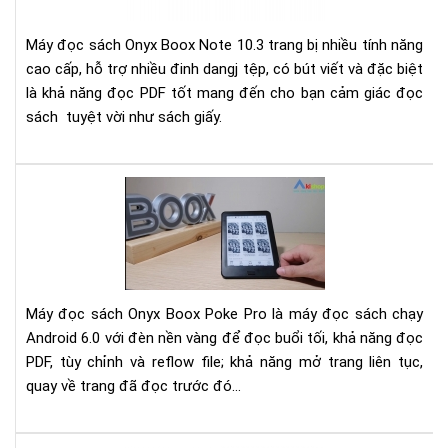
Ony
Bo
Máy đọc sách Onyx Boox Note 10.3 trang bị nhiều tính năng
Not
cao cấp, hỗ trợ nhiều đinh dangj tệp, có bút viết và đặc biệt
10.
là khả năng đọc PDF tốt mang đến cho bạn cảm giác đọc
sách tuyệt vời như sách giấy.
Đá
giá
má
đọ
sác
Ony
Máy đọc sách Onyx Boox Poke Pro là máy đọc sách chạy
Bo
Android 6.0 với đèn nền vàng để đọc buổi tối, khả năng đọc
Po
PDF, tùy chỉnh và reflow file; khả năng mở trang liên tục,
Pro
quay về trang đã đọc trước đó...