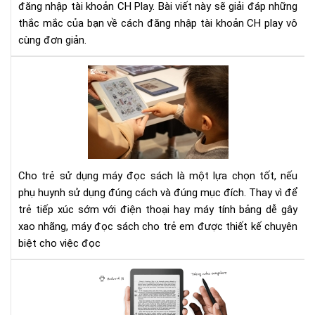
đăng nhập tài khoản CH Play. Bài viết này sẽ giải đáp những
đọ
thắc mắc của bạn về cách đăng nhập tài khoản CH play vô
sác
Ony
cùng đơn giản.
Bo
To
má
đọ
sác
cho
trẻ
em
Cho trẻ sử dụng máy đọc sách là một lựa chọn tốt, nếu
202
phụ huynh sử dụng đúng cách và đúng mục đích. Thay vì để
trẻ tiếp xúc sớm với điện thoại hay máy tính bảng dễ gây
xao nhãng, máy đọc sách cho trẻ em được thiết kế chuyên
biệt cho việc đọc
Đá
giá
má