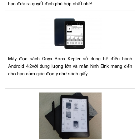
bạn đưa ra quyết định phù hợp nhất nhé!
Đá
giá
má
đọ
sác
Kep
Máy đọc sách Onyx Boox Kepler sử dụng hệ điều hành
Android 4.2với dung lượng lớn và màn hình Eink mang đến
cho bạn cảm giác đọc y như sách giấy.
Hư
dẫn
đă
nhậ
Goo
Pay
trê