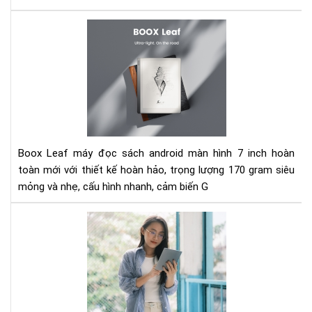
tử
Đá
giá
má
đọ
sác
Bo
Lea
-
Siê
Boox Leaf máy đọc sách android màn hình 7 inch hoàn
mỏ
toàn mới với thiết kế hoàn hảo, trọng lượng 170 gram siêu
và
mỏng và nhẹ, cấu hình nhanh, cảm biến G
nhẹ
Trê
tay
má
đọ
sác
Bo
Lea