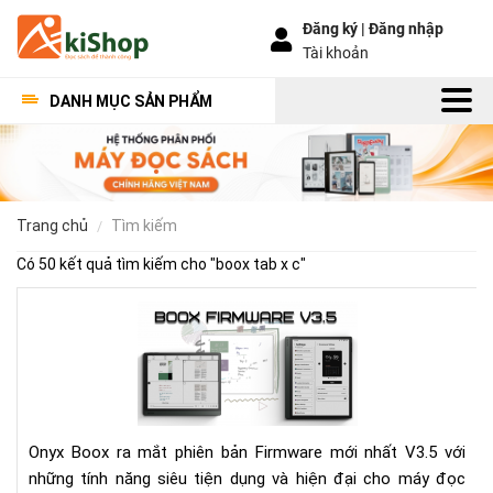
Đăng ký |
Đăng nhập
Tài khoản
DANH MỤC SẢN PHẨM
trang chủ
tìm kiếm
Có 50 kết quả tìm kiếm cho "
boox tab x c
"
Bo
Fir
V3.
Có
gì
mới
Onyx Boox ra mắt phiên bản Firmware mới nhất V3.5 với
những tính năng siêu tiện dụng và hiện đại cho máy đọc