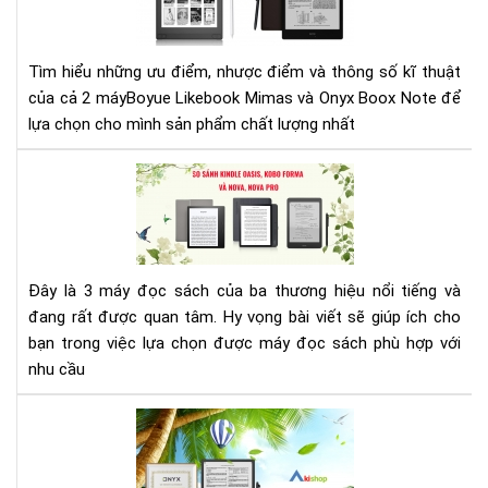
Lik
Mi
và
Tìm hiểu những ưu điểm, nhược điểm và thông số kĩ thuật
Ony
của cả 2 máyBoyue Likebook Mimas và Onyx Boox Note để
Bo
lựa chọn cho mình sản phẩm chất lượng nhất
Not
SO
SÁ
MÁ
ĐỌ
SÁ
Đây là 3 máy đọc sách của ba thương hiệu nổi tiếng và
KIN
đang rất được quan tâm. Hy vọng bài viết sẽ giúp ích cho
OAS
KO
bạn trong việc lựa chọn được máy đọc sách phù hợp với
FO
nhu cầu
ON
BO
AK
NO
-
(N
ĐẠI
PRO