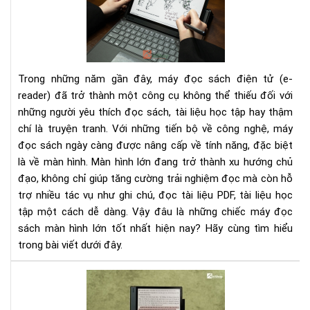
sác
mà
hìn
lớn
tốt
Trong những năm gần đây, máy đọc sách điện tử (e-
nhấ
reader) đã trở thành một công cụ không thể thiếu đối với
cho
những người yêu thích đọc sách, tài liệu học tập hay thậm
ngư
chí là truyện tranh. Với những tiến bộ về công nghệ, máy
đọ
đọc sách ngày càng được nâng cấp về tính năng, đặc biệt
là về màn hình. Màn hình lớn đang trở thành xu hướng chủ
đạo, không chỉ giúp tăng cường trải nghiệm đọc mà còn hỗ
trợ nhiều tác vụ như ghi chú, đọc tài liệu PDF, tài liệu học
tập một cách dễ dàng. Vậy đâu là những chiếc máy đọc
sách màn hình lớn tốt nhất hiện nay? Hãy cùng tìm hiểu
trong bài viết dưới đây.
Tại
sao
mà