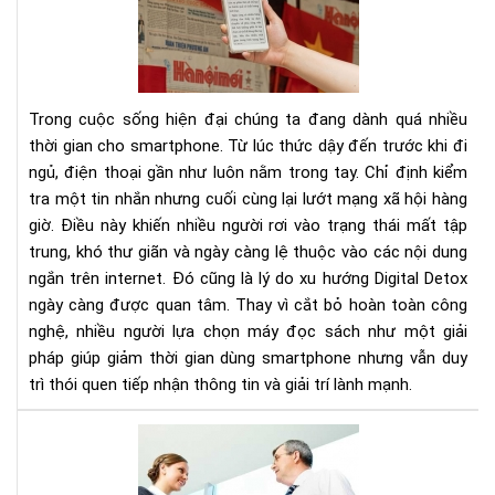
Cá
đơ
cai
giả
ngh
sma
bằn
Trong cuộc sống hiện đại chúng ta đang dành quá nhiều
má
thời gian cho smartphone. Từ lúc thức dậy đến trước khi đi
đọ
ngủ, điện thoại gần như luôn nằm trong tay. Chỉ định kiểm
sác
tra một tin nhắn nhưng cuối cùng lại lướt mạng xã hội hàng
giờ. Điều này khiến nhiều người rơi vào trạng thái mất tập
trung, khó thư giãn và ngày càng lệ thuộc vào các nội dung
ngắn trên internet. Đó cũng là lý do xu hướng Digital Detox
ngày càng được quan tâm. Thay vì cắt bỏ hoàn toàn công
nghệ, nhiều người lựa chọn máy đọc sách như một giải
pháp giúp giảm thời gian dùng smartphone nhưng vẫn duy
trì thói quen tiếp nhận thông tin và giải trí lành mạnh.
Cu
số
linh