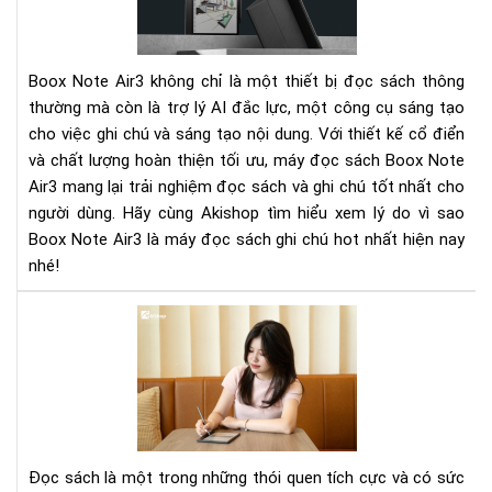
Má
đọ
sác
Boox Note Air3 không chỉ là một thiết bị đọc sách thông
ghi
thường mà còn là trợ lý AI đắc lực, một công cụ sáng tạo
chú
cho việc ghi chú và sáng tạo nội dung. Với thiết kế cổ điển
hot
và chất lượng hoàn thiện tối ưu, máy đọc sách Boox Note
nhấ
hiệ
Air3 mang lại trải nghiệm đọc sách và ghi chú tốt nhất cho
nay
người dùng. Hãy cùng Akishop tìm hiểu xem lý do vì sao
Boox Note Air3 là máy đọc sách ghi chú hot nhất hiện nay
nhé!
Cầ
làm
gì
để
hìn
thà
thó
Đọc sách là một trong những thói quen tích cực và có sức
que