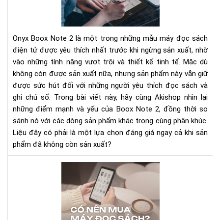
ink
2
Rev
Đá
Onyx Boox Note 2 là một trong những mẫu máy đọc sách
Giá
Chi
điện tử được yêu thích nhất trước khi ngừng sản xuất, nhờ
Tiế
vào những tính năng vượt trội và thiết kế tinh tế. Mặc dù
Về
không còn được sản xuất nữa, nhưng sản phẩm này vẫn giữ
Tín
được sức hút đối với những người yêu thích đọc sách và
Nă
ghi chú số. Trong bài viết này, hãy cùng Akishop nhìn lại
và
những điểm mạnh và yếu của Boox Note 2, đồng thời so
Hiệ
sánh nó với các dòng sản phẩm khác trong cùng phân khúc.
Suấ
Liệu đây có phải là một lựa chọn đáng giá ngay cả khi sản
phẩm đã không còn sản xuất?
Có
nên
mu
má
đọ