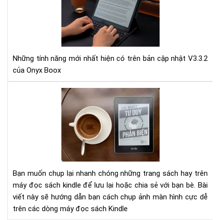
và
về
Văn
các
hóa
tín
đọ
năn
Việ
của
Na
Những tính năng mới nhất hiện có trên bản cập nhật V3.3.2
bản
tỉn
của Onyx Boox
cập
Hải
nhậ
Dư
Hư
mới
như
dẫn
nhấ
thế
chụ
V3.
nào
mà
của
hìn
Ony
trê
Boo
Má
Lưu
đọ
trữ
Bạn muốn chụp lại nhanh chóng những trang sách hay trên
sác
đá
máy đọc sách kindle để lưu lại hoặc chia sẻ với bạn bè. Bài
Kin
mâ
viết này sẽ hướng dẫn bạn cách chụp ảnh màn hình cực dễ
cực
của
trên các dòng máy đọc sách Kindle
đơ
bên