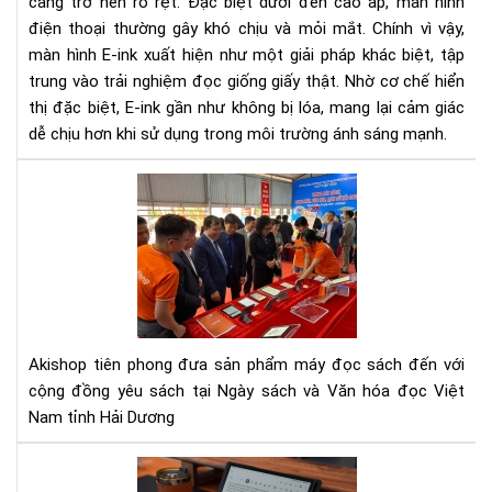
càng trở nên rõ rệt. Đặc biệt dưới đèn cao áp, màn hình
khi
dù
điện thoại thường gây khó chịu và mỏi mắt. Chính vì vậy,
dướ
màn hình E-ink xuất hiện như một giải pháp khác biệt, tập
đè
trung vào trải nghiệm đọc giống giấy thật. Nhờ cơ chế hiển
cao
thị đặc biệt, E-ink gần như không bị lóa, mang lại cảm giác
áp?
dễ chịu hơn khi sử dụng trong môi trường ánh sáng mạnh.
Giả
thí
Aki
chi
đã
tiết
đe
từ
cô
A–
ngh
Z
mà
hìn
E-
Akishop tiên phong đưa sản phẩm máy đọc sách đến với
INK
cộng đồng yêu sách tại Ngày sách và Văn hóa đọc Việt
đế
Nam tỉnh Hải Dương
với
Ng
Sơ
sác
lượ