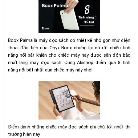
Má
đọ
sác
Bo
Pal
và
Boox Palma là máy đọc sách có thiết kế nhỏ gọn như điện
8
thoại đầu tiên của Onyx Boox nhưng lại có rất nhiều tính
tín
năng nổi bật khiến cho chiếc máy này được săn đón bậc
năn
nổi
nhất làng máy đọc sách. Cùng Akishop điểm qua 8 tính
bật
năng nổi bật nhất của chiếc máy này nhé!
xứn
đá
To
xuố
3
tiề
má
đọ
sác
có
tín
Điểm danh những chiếc máy đọc sách ghi chú tốt nhất thị
năn
trường hiện nay