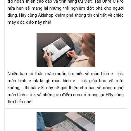
độ hoàn thiện cao cấp và tính năng ưu việt, Tab Ultra C Pro
nay
hứa hẹn sẽ mang lại những trải nghiệm đột phá cho người
dùng. Hãy cùng Akishop khám phá thông tin chi tiết về chiếc
máy độc đáo này nhé!
Mà
hìn
E-
ink
là
gì.
Nhiều bạn có thắc mắc muốn tìm hiểu về màn hình e - ink,
Nh
màn hình e-ink là gì, màn hình e - ink giúp bảo vệ mắt
điề
bạn
không,... thì bài viết này sẽ giới thiệu cho bạn về công nghệ
chư
màn hình e-ink và những ưu điểm của nó mang lại. Hãy cùng
biế
tìm hiểu nhé!
về
mà
Ony
hìn
Bo
e-
Not