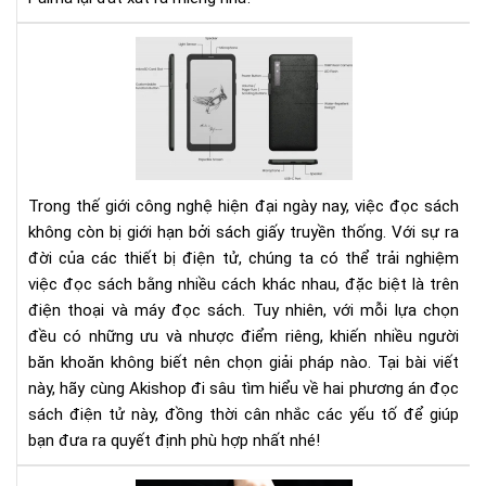
Nê
lựa
chọ
đọ
sác
trê
điệ
Trong thế giới công nghệ hiện đại ngày nay, việc đọc sách
tho
không còn bị giới hạn bởi sách giấy truyền thống. Với sự ra
hay
đời của các thiết bị điện tử, chúng ta có thể trải nghiệm
má
việc đọc sách bằng nhiều cách khác nhau, đặc biệt là trên
đọ
điện thoại và máy đọc sách. Tuy nhiên, với mỗi lựa chọn
sác
đều có những ưu và nhược điểm riêng, khiến nhiều người
băn khoăn không biết nên chọn giải pháp nào. Tại bài viết
này, hãy cùng Akishop đi sâu tìm hiểu về hai phương án đọc
sách điện tử này, đồng thời cân nhắc các yếu tố để giúp
bạn đưa ra quyết định phù hợp nhất nhé!