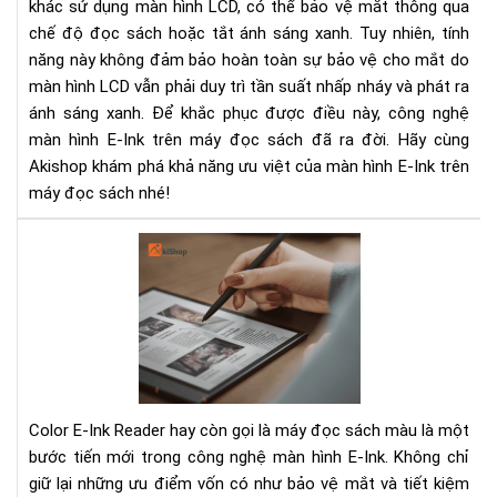
khác sử dụng màn hình LCD, có thể bảo vệ mắt thông qua
gì
chế độ đọc sách hoặc tắt ánh sáng xanh. Tuy nhiên, tính
đặ
năng này không đảm bảo hoàn toàn sự bảo vệ cho mắt do
biệ
màn hình LCD vẫn phải duy trì tần suất nhấp nháy và phát ra
ánh sáng xanh. Để khắc phục được điều này, công nghệ
màn hình E-Ink trên máy đọc sách đã ra đời. Hãy cùng
Akishop khám phá khả năng ưu việt của màn hình E-Ink trên
máy đọc sách nhé!
Col
E
Ink
Rea
Trả
Ng
Đọ
Sác
Color E-Ink Reader hay còn gọi là máy đọc sách màu là một
Sắc
bước tiến mới trong công nghệ màn hình E-Ink. Không chỉ
Nét
giữ lại những ưu điểm vốn có như bảo vệ mắt và tiết kiệm
Mà