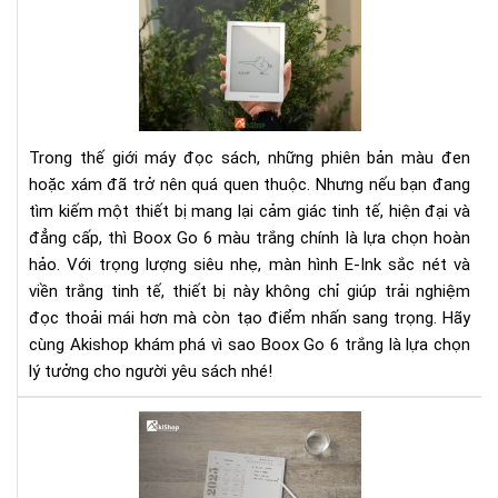
Go
6
Trắ
–
Má
Đọ
Trong thế giới máy đọc sách, những phiên bản màu đen
Sác
hoặc xám đã trở nên quá quen thuộc. Nhưng nếu bạn đang
Sa
tìm kiếm một thiết bị mang lại cảm giác tinh tế, hiện đại và
Trọ
đẳng cấp, thì Boox Go 6 màu trắng chính là lựa chọn hoàn
Tin
Tế
hảo. Với trọng lượng siêu nhẹ, màn hình E-Ink sắc nét và
viền trắng tinh tế, thiết bị này không chỉ giúp trải nghiệm
đọc thoải mái hơn mà còn tạo điểm nhấn sang trọng. Hãy
cùng Akishop khám phá vì sao Boox Go 6 trắng là lựa chọn
lý tưởng cho người yêu sách nhé!
Má
Đọ
Sác
Bo