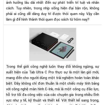
ảnh hưởng lâu dài nhất đến sự phát triển trí tuệ và nhân
đọ
cách. Tuy nhiên, trong nhịp sống hiện đại bận rộn, không
sác
phải ai cũng dễ dàng duy trì được thói quen này. Vậy cần
nga
hô
làm gì để hình thành thói quen đọc sách từ hôm nay?
nay
Tab
Ult
C
Pro
-
Má
tín
bản
Trong thế giới công nghệ luôn thay đổi không ngừng, sự
E-
xuất hiện của Tab Ultra C Pro thực sự là một làn gió mới,
Ink
mang đến cho người dùng một trải nghiệm hoàn toàn khác
hiệ
biệt. Đây không chỉ đơn thuần là một chiếc máy tính bảng
đại
với công nghệ màn hình E-Ink, mà là một công cụ đắc lực,
bậc
hỗ trợ tối đa công việc của các chuyên gia trong nhiều lĩnh
nhấ
vực như y tế, kỹ thuật và thiết kế. Với thiết kế sang trọng,
hiệ