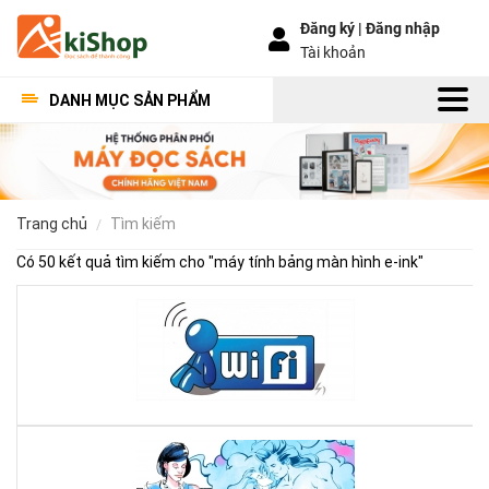
Đăng ký |
Đăng nhập
Tài khoản
DANH MỤC SẢN PHẨM
trang chủ
tìm kiếm
Có 50 kết quả tìm kiếm cho "
máy tính bảng màn hình e-ink
"
Khắ
phụ
tìn
trạ
má
đọ
Tì
sác
đọ
Ko