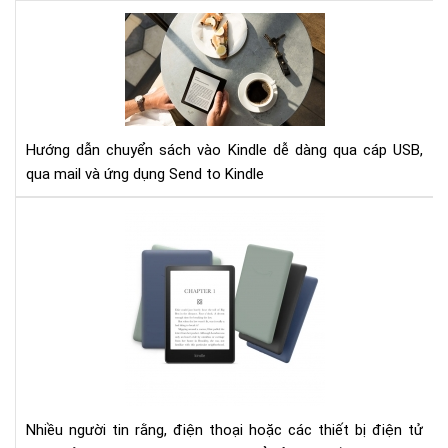
giả
thứ
Hư
ba
dẫn
,
chu
Ghi
sác
chú
vào
văn
Kin
bản
Hướng dẫn chuyển sách vào Kindle dễ dàng qua cáp USB,
bằn
và
qua mail và ứng dụng Send to Kindle
cáp
nhi
và
tín
Cô
Se
năn
ngh
to
khá
mà
Kin
hìn
E-
Ink
của
má
đọ
sác
Nhiều người tin rằng, điện thoại hoặc các thiết bị điện tử
có