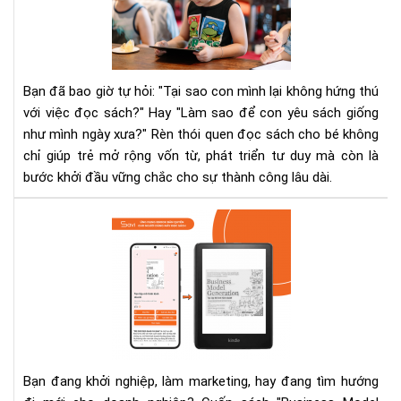
để
thó
que
đọ
sác
Bạn đã bao giờ tự hỏi: "Tại sao con mình lại không hứng thú
cho
với việc đọc sách?" Hay "Làm sao để con yêu sách giống
bé
như mình ngày xưa?" Rèn thói quen đọc sách cho bé không
mà
chỉ giúp trẻ mở rộng vốn từ, phát triển tư duy mà còn là
kh
khi
bước khởi đầu vững chắc cho sự thành công lâu dài.
trẻ
chá
Bus
nản
Mo
Gen
–
Tạ
Lập
Mô
Hìn
Kin
Bạn đang khởi nghiệp, làm marketing, hay đang tìm hướng
Doa