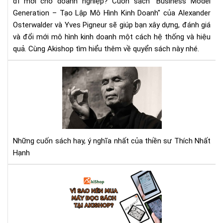
đi mới cho doanh nghiệp? Cuốn sách "Business Model
Cu
Generation – Tạo Lập Mô Hình Kinh Doanh" của Alexander
sác
Osterwalder và Yves Pigneur sẽ giúp bạn xây dựng, đánh giá
gối
và đổi mới mô hình kinh doanh một cách hệ thống và hiệu
đầ
quả. Cùng Akishop tìm hiểu thêm về quyển sách này nhé.
giư
cho
Thi
nhà
sư
khở
Thí
ngh
Nhấ
Hạ
và
5
Những cuốn sách hay, ý nghĩa nhất của thiền sư Thích Nhất
tác
Hạnh
ph
giú
Vì
bạn
sao
số
nên
tỉn
mu
thứ
má