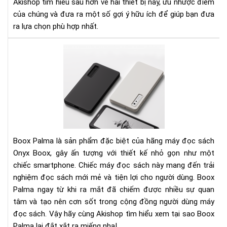
Akishop tìm hiểu sâu hơn về hai thiết bị này, ưu nhược điểm
của chúng và đưa ra một số gợi ý hữu ích để giúp bạn đưa
ra lựa chọn phù hợp nhất.
Điề
gì
khi
cho
má
đọ
sác
Bo
Pal
Boox Palma là sản phẩm đặc biệt của hãng máy đọc sách
đắt
Onyx Boox, gây ấn tượng với thiết kế nhỏ gọn như một
xắt
chiếc smartphone. Chiếc máy đọc sách này mang đến trải
ra
nghiệm đọc sách mới mẻ và tiện lợi cho người dùng. Boox
miế
Palma ngay từ khi ra mắt đã chiếm được nhiều sự quan
tâm và tạo nên cơn sốt trong cộng đồng người dùng máy
đọc sách. Vậy hãy cùng Akishop tìm hiểu xem tại sao Boox
Palma lại đắt xắt ra miếng nha!