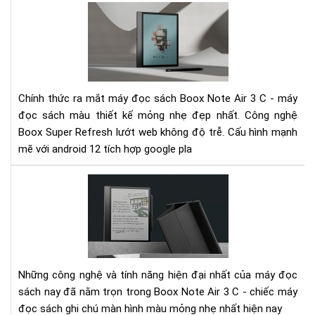
Ra
mắ
siê
ph
Bo
Not
Chính thức ra mắt máy đọc sách Boox Note Air 3 C - máy
Air
đọc sách màu thiết kế mỏng nhẹ đẹp nhất. Công nghệ
3
Boox Super Refresh lướt web không độ trễ. Cấu hình mạnh
C
-
mẽ với android 12 tích hợp google pla
Má
đọ
Not
sác
Air
ghi
3
chú
C
mà
-
hìn
Mọi
mà
cô
Những công nghệ và tính năng hiện đại nhất của máy đọc
mỏ
ngh
sách nay đã nằm trọn trong Boox Note Air 3 C - chiếc máy
nhẹ
hiệ
đọc sách ghi chú màn hình màu mỏng nhẹ nhất hiện nay