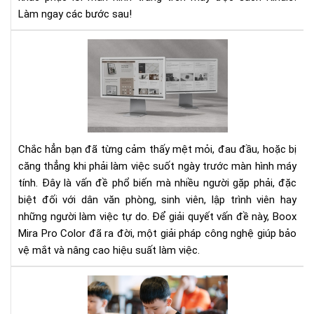
Làm ngay các bước sau!
trắ
mà
hìn
Mệ
Hãy
mỏi
áp
vì
dụ
làm
nga
việ
các
với
khắ
mà
Chắc hẳn bạn đã từng cảm thấy mệt mỏi, đau đầu, hoặc bị
phụ
hìn
căng thẳng khi phải làm việc suốt ngày trước màn hình máy
này
má
tính. Đây là vấn đề phổ biến mà nhiều người gặp phải, đặc
tín
biệt đối với dân văn phòng, sinh viên, lập trình viên hay
Bo
Mir
những người làm việc tự do. Để giải quyết vấn đề này, Boox
Pro
Mira Pro Color đã ra đời, một giải pháp công nghệ giúp bảo
Col
vệ mắt và nâng cao hiệu suất làm việc.
sẽ
xử
5
lý
các
triệ
rèn