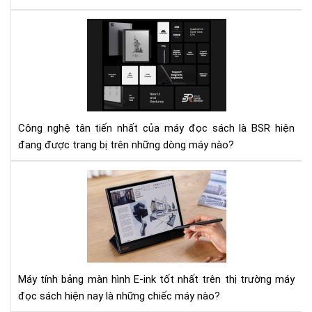
nhấ
đại
nhấ
Nh
tro
má
chi
đọ
má
sác
mỏ
có
nhẹ
cô
nhấ
ngh
Công nghệ tân tiến nhất của máy đọc sách là BSR hiện
mà
đang được trang bị trên những dòng máy nào?
hìn
BS
To
tân
5
tiế
má
nhấ
tín
bản
E-
Ink
Máy tính bảng màn hình E-ink tốt nhất trên thị trường máy
tốt
đọc sách hiện nay là những chiếc máy nào?
nhấ