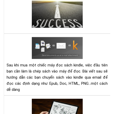
Lên
thể
dây
bỏ
cót
qua
tin
nếu
thầ
bạn
với
mu
quy
có
Hư
sác
1
dẫn
này
do
gửi
bạn
ngh
sác
nhé
mạ
vào
Sau khi mua một chiếc máy đọc sách kindle, việc đầu tiên
các
bạn cần làm là chép sách vào máy để đọc. Bài viết sau sẽ
thi
hướng dẫn các bạn chuyển sách vào kindle qua email để
bị
đọc các định dạng như Epub, Doc, HTML, PNG...một cách
Kin
dễ dàng
bằn
Ema
To
má
đọ