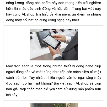
năng lượng, dòng sản phẩm này còn mang đến trải nghiệm
Sắc
hiển thị màu sắc sinh động và hấp dẫn. Trong bài viết này,
Số
Độ
hãy cùng Akishop tìm hiểu về khái niệm, ưu điểm và những
dòng máy nổi bật áp dụng công nghệ này nhé!
Má
Đọ
Sác
Có
Hại
Mắ
Kh
Máy đọc sách là một trong những thiết bị công nghệ giúp
Nh
người dùng bảo vệ mắt cũng như tiếp cận sách điện tử một
Điề
cách tiện lợi. Tuy nhiên, nhiều người vẫn lo ngại rằng máy
Bạn
đọc sách có hại mắt không? Bài viết sách Akishop sẽ giúp
Cầ
Biế
bạn giải đáp thắc mắc để yên tâm sử dụng sản phẩm hữu
ích này.
Bo