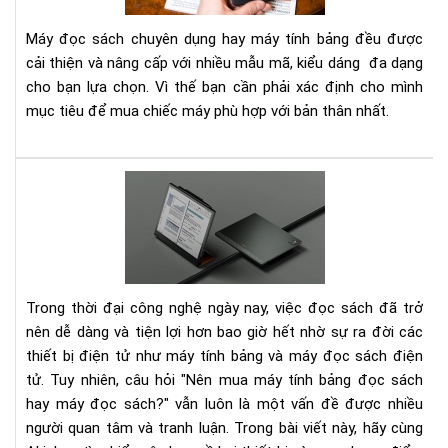
sác
Kin
Máy đọc sách chuyên dụng hay máy tính bảng đều được
hay
cải thiện và nâng cấp với nhiều mẫu mã, kiểu dáng đa dạng
má
cho bạn lựa chọn. Vì thế bạn cần phải xác định cho mình
tín
mục tiêu để mua chiếc máy phù hợp với bản thân nhất.
bản
201
?
Nê
lựa
chọ
mu
má
đọ
Trong thời đại công nghệ ngày nay, việc đọc sách đã trở
sác
nên dễ dàng và tiện lợi hơn bao giờ hết nhờ sự ra đời các
hay
thiết bị điện tử như máy tính bảng và máy đọc sách điện
má
tín
tử. Tuy nhiên, câu hỏi "Nên mua máy tính bảng đọc sách
bản
hay máy đọc sách?" vẫn luôn là một vấn đề được nhiều
đọ
người quan tâm và tranh luận. Trong bài viết này, hãy cùng
sác