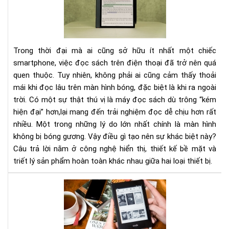
hìn
má
đọ
sác
Trong thời đại mà ai cũng sở hữu ít nhất một chiếc
kh
smartphone, việc đọc sách trên điện thoại đã trở nên quá
bị
quen thuộc. Tuy nhiên, không phải ai cũng cảm thấy thoải
bó
mái khi đọc lâu trên màn hình bóng, đặc biệt là khi ra ngoài
gư
như
trời. Có một sự thật thú vị là máy đọc sách dù trông “kém
điệ
hiện đại” hơn,lại mang đến trải nghiệm đọc dễ chịu hơn rất
tho
nhiều. Một trong những lý do lớn nhất chính là màn hình
không bị bóng gương. Vậy điều gì tạo nên sự khác biệt này?
Câu trả lời nằm ở công nghệ hiển thị, thiết kế bề mặt và
triết lý sản phẩm hoàn toàn khác nhau giữa hai loại thiết bị.
Nê
mu
má
đọ