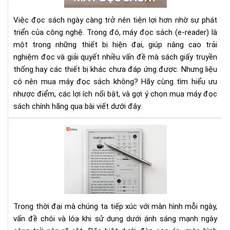
sác
khô
Việc đọc sách ngày càng trở nên tiện lợi hơn nhờ sự phát
Ưu
triển của công nghệ. Trong đó, máy đọc sách (e-reader) là
nh
một trong những thiết bị hiện đại, giúp nâng cao trải
đi
nghiệm đọc và giải quyết nhiều vấn đề mà sách giấy truyền
và
gợi
thống hay các thiết bị khác chưa đáp ứng được. Nhưng liệu
ý
có nên mua máy đọc sách không? Hãy cùng tìm hiểu ưu
chọ
nhược điểm, các lợi ích nổi bật, và gợi ý chọn mua máy đọc
mu
sách chính hãng qua bài viết dưới đây.
phù
hợp
Tại
sao
mà
hìn
E-
ink
kh
Trong thời đại mà chúng ta tiếp xúc với màn hình mỗi ngày,
bị
vấn đề chói và lóa khi sử dụng dưới ánh sáng mạnh ngày
lóa