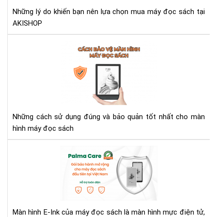
hơn
đọ
Những lý do khiến bạn nên lựa chọn mua máy đọc sách tại
sác
AKISHOP
tại
AK
Cá
bảo
vệ
mà
hìn
má
đọ
Những cách sử dụng đúng và bảo quản tốt nhất cho màn
sác
hình máy đọc sách
Bả
Hà
Má
Đọ
Sác
Với
Màn hình E-Ink của máy đọc sách là màn hình mực điện tử,
Gói