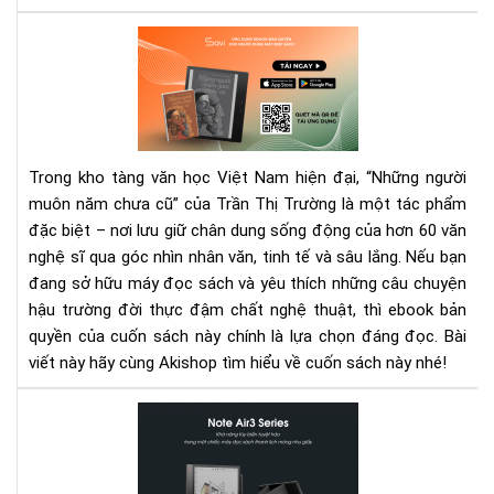
ghi
chú
“Nh
tốt
ngư
nhấ
mu
hiệ
nă
nay
chư
cũ”
Trong kho tàng văn học Việt Nam hiện đại, “Những người
eb
muôn năm chưa cũ” của Trần Thị Trường là một tác phẩm
–
đặc biệt – nơi lưu giữ chân dung sống động của hơn 60 văn
Hồi
ức
nghệ sĩ qua góc nhìn nhân văn, tinh tế và sâu lắng. Nếu bạn
văn
đang sở hữu máy đọc sách và yêu thích những câu chuyện
ngh
hậu trường đời thực đậm chất nghệ thuật, thì ebook bản
tin
quyền của cuốn sách này chính là lựa chọn đáng đọc. Bài
tế
viết này hãy cùng Akishop tìm hiểu về cuốn sách này nhé!
Bo
Not
Air
-