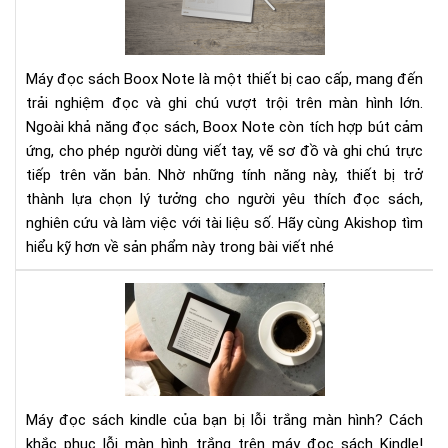
Not
–
Trả
Máy đọc sách Boox Note là một thiết bị cao cấp, mang đến
Ng
trải nghiệm đọc và ghi chú vượt trội trên màn hình lớn.
Đọ
Ngoài khả năng đọc sách, Boox Note còn tích hợp bút cảm
&
ứng, cho phép người dùng viết tay, vẽ sơ đồ và ghi chú trực
Ghi
Ch
tiếp trên văn bản. Nhờ những tính năng này, thiết bị trở
Trê
thành lựa chọn lý tưởng cho người yêu thích đọc sách,
Mà
nghiên cứu và làm việc với tài liệu số. Hãy cùng Akishop tìm
Hìn
hiểu kỹ hơn về sản phẩm này trong bài viết nhé
Lớn
Má
đọ
sác
kin
của
bạn
Máy đọc sách kindle của bạn bị lỗi trắng màn hình? Cách
bị
khắc phục lỗi màn hình trắng trên máy đọc sách Kindle!
lỗi