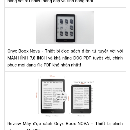
hãng với rất nhiều nâng cấp và tính năng mới
nhấ
Đá
giá
Ony
Bo
No
Onyx Boox Nova - Thiết bị đọc sách điện tử tuyệt vời với
MÀN HÌNH 7,8 INCH và khả năng ĐỌC PDF tuyệt vời, chinh
phục mọi dạng file PDF khó nhằn nhất!
Rev
Má
đọ
sác
Ony
Bo
NO
-
Review Máy đọc sách Onyx Boox NOVA - Thiết bị chinh
Thi