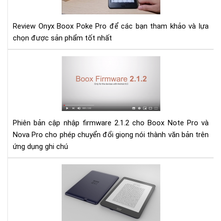
Pro
Review Onyx Boox Poke Pro để các bạn tham khảo và lựa
chọn được sản phẩm tốt nhất
Hư
dẫn
cập
nhậ
fir
2.1
Phiên bản cập nhập firmware 2.1.2 cho Boox Note Pro và
cho
Nova Pro cho phép chuyển đổi giọng nói thành văn bản trên
Bo
ứng dụng ghi chú
Not
Pro
và
Đá
No
giá
Pro
Má
đọ
sác