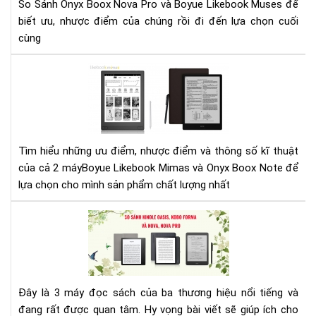
So Sánh Onyx Boox Nova Pro và Boyue Likebook Muses để
biết ưu, nhược điểm của chúng rồi đi đến lựa chọn cuối
cùng
So
sán
Boy
Lik
Mi
và
Tìm hiểu những ưu điểm, nhược điểm và thông số kĩ thuật
Ony
của cả 2 máyBoyue Likebook Mimas và Onyx Boox Note để
Bo
lựa chọn cho mình sản phẩm chất lượng nhất
Not
SO
SÁ
MÁ
ĐỌ
SÁ
Đây là 3 máy đọc sách của ba thương hiệu nổi tiếng và
KIN
đang rất được quan tâm. Hy vọng bài viết sẽ giúp ích cho
OAS