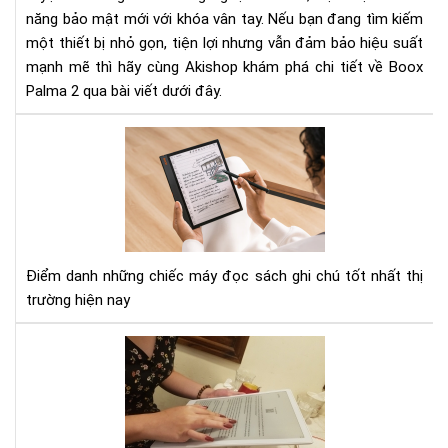
mạ
năng bảo mật mới với khóa vân tay. Nếu bạn đang tìm kiếm
mẽ
một thiết bị nhỏ gọn, tiện lợi nhưng vẫn đảm bảo hiệu suất
và
mạnh mẽ thì hãy cùng Akishop khám phá chi tiết về Boox
bảo
Palma 2 qua bài viết dưới đây.
mậ
tiê
To
tiế
3
má
đọ
sác
có
tín
Điểm danh những chiếc máy đọc sách ghi chú tốt nhất thị
năn
trường hiện nay
ghi
chú
Vid
tốt
mở
nhấ
hộp
hiệ
và
nay
trê