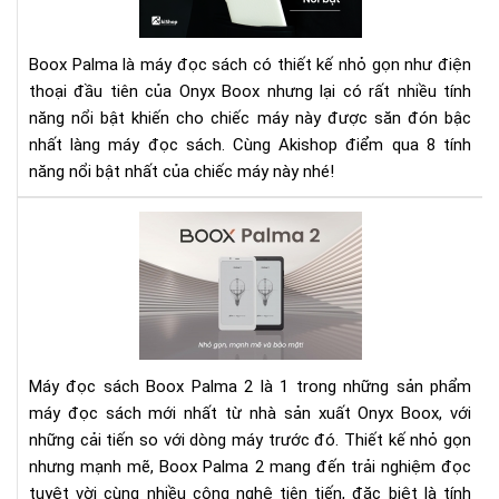
Pal
và
Boox Palma là máy đọc sách có thiết kế nhỏ gọn như điện
8
thoại đầu tiên của Onyx Boox nhưng lại có rất nhiều tính
tín
năng nổi bật khiến cho chiếc máy này được săn đón bậc
năn
nổi
nhất làng máy đọc sách. Cùng Akishop điểm qua 8 tính
bật
năng nổi bật nhất của chiếc máy này nhé!
xứn
đá
Rev
xuố
Bo
tiề
Pal
2:
Má
đọ
sác
Máy đọc sách Boox Palma 2 là 1 trong những sản phẩm
nhỏ
máy đọc sách mới nhất từ nhà sản xuất Onyx Boox, với
gọ
những cải tiến so với dòng máy trước đó. Thiết kế nhỏ gọn
với
nhưng mạnh mẽ, Boox Palma 2 mang đến trải nghiệm đọc
hiệ
năn
tuyệt vời cùng nhiều công nghệ tiên tiến, đặc biệt là tính