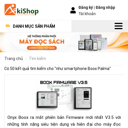
Đăng ký |
Đăng nhập
Tài khoản
DANH MỤC SẢN PHẨM
trang chủ
tìm kiếm
Có 50 kết quả tìm kiếm cho "
như smartphone Boox Palma
"
Bo
Fir
V3.
Có
gì
mới
Onyx Boox ra mắt phiên bản Firmware mới nhất V3.5 với
những tính năng siêu tiện dụng và hiện đại cho máy đọc