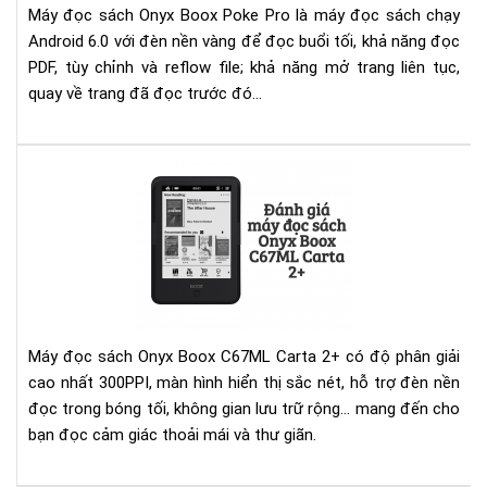
Máy đọc sách Onyx Boox Poke Pro là máy đọc sách chạy
Bo
Android 6.0 với đèn nền vàng để đọc buổi tối, khả năng đọc
Po
PDF, tùy chỉnh và reflow file; khả năng mở trang liên tục,
Pro
quay về trang đã đọc trước đó...
Đá
giá
má
đọ
sác
Ony
Bo
C6
Máy đọc sách Onyx Boox C67ML Carta 2+ có độ phân giải
Car
cao nhất 300PPI, màn hình hiển thị sắc nét, hỗ trợ đèn nền
2+
đọc trong bóng tối, không gian lưu trữ rộng... mang đến cho
bạn đọc cảm giác thoải mái và thư giãn.