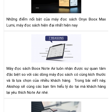
gì
về
BO
Những điểm nổi bật của máy đọc sách Onyx Boox Max
Ma
Lumi, máy đọc sách hiện đại nhất hiện nay
Lum
7
lí
do
bạn
nên
lựa
Máy đọc sách Boox Note Air luôn nhận được sự quan tâm
chọ
đặc biệt so với các dòng máy đọc sách có cùng kích thước
má
và là lựa chọn của nhiều khách hàng. Trong bài viết này,
đọ
sác
Akishop sẽ cùng các bạn tìm hiểu lý do tại mà khách hàng
ON
lại yêu thích Note Air nhé.
BO
NO
TH
AIR
BỊ