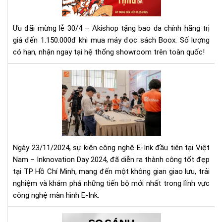
Mu
Má
Ưu đãi mừng lễ 30/4 – Akishop tặng bao da chính hãng trị
Đọ
giá đến 1.150.000đ khi mua máy đọc sách Boox. Số lượng
Sác
có hạn, nhận ngay tại hệ thống showroom trên toàn quốc!
Tặ
Ba
Da
IN
Chí
DA
Hã
202
Tại
NG
Aki
HỘI
CÔ
NG
Ngày 23/11/2024, sự kiện công nghệ E-Ink đầu tiên tại Việt
E-
Nam – Inknovation Day 2024, đã diễn ra thành công tốt đẹp
INK
tại TP Hồ Chí Minh, mang đến một không gian giao lưu, trải
ĐẦ
nghiệm và khám phá những tiến bộ mới nhất trong lĩnh vực
TIÊ
TẠI
công nghệ màn hình E-Ink.
VIỆ
NA
So