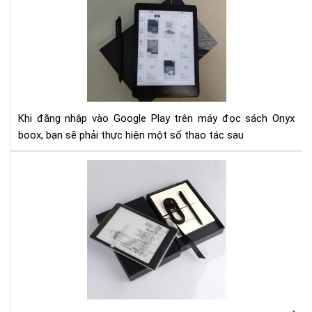
Hư
dẫn
đă
nhậ
Goo
Pay
trê
má
Khi đăng nhập vào Google Play trên máy đọc sách Onyx
đọ
boox, bạn sẽ phải thực hiện một số thao tác sau
sác
Ony
So
boo
Sán
Ony
Bo
No
Pro
và
Boy
Lik
Mu