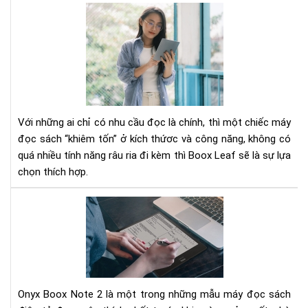
Trê
tay
má
đọ
sác
Bo
Lea
gọ
Với những ai chỉ có nhu cầu đọc là chính, thì một chiếc máy
nhẹ
đọc sách “khiêm tốn” ở kích thứơc và công năng, không có
nhi
quá nhiều tính năng râu ria đi kèm thì Boox Leaf sẽ là sự lựa
thi
chọn thích hợp.
cả
và
Ony
đã
Bo
mắ
Not
2
Rev
Đá
Onyx Boox Note 2 là một trong những mẫu máy đọc sách
Giá