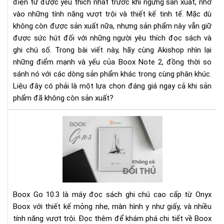
Chi
điện tử được yêu thích nhất trước khi ngừng sản xuất, nhờ
Tiế
vào những tính năng vượt trội và thiết kế tinh tế. Mặc dù
Về
không còn được sản xuất nữa, nhưng sản phẩm này vẫn giữ
Tín
được sức hút đối với những người yêu thích đọc sách và
Nă
ghi chú số. Trong bài viết này, hãy cùng Akishop nhìn lại
và
những điểm mạnh và yếu của Boox Note 2, đồng thời so
Hiệ
sánh nó với các dòng sản phẩm khác trong cùng phân khúc.
Suấ
Liệu đây có phải là một lựa chọn đáng giá ngay cả khi sản
phẩm đã không còn sản xuất?
Rev
Bo
Go
10.
xứn
dan
má
Boox Go 10.3 là máy đọc sách ghi chú cao cấp từ Onyx
đọ
Boox với thiết kế mỏng nhẹ, màn hình y như giấy, và nhiều
sác
tính năng vượt trội. Đọc thêm để khám phá chi tiết về Boox
ghi