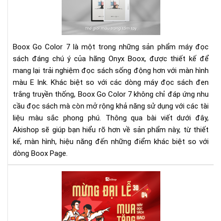
Col
7
-
Th
Boox Go Color 7 là một trong những sản phẩm máy đọc
giớ
sách đáng chú ý của hãng Onyx Boox, được thiết kế để
mà
mang lại trải nghiệm đọc sách sống động hơn với màn hình
tuy
màu E Ink. Khác biệt so với các dòng máy đọc sách đen
vời
tro
trắng truyền thống, Boox Go Color 7 không chỉ đáp ứng nhu
tầ
cầu đọc sách mà còn mở rộng khả năng sử dụng với các tài
tay
liệu màu sắc phong phú. Thông qua bài viết dưới đây,
bạn
Akishop sẽ giúp bạn hiểu rõ hơn về sản phẩm này, từ thiết
kế, màn hình, hiệu năng đến những điểm khác biệt so với
dòng Boox Page.
Mừ
Đại
Lễ
30/
–