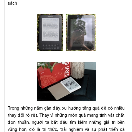
sách
So
sán
cô
ngh
E-
ink
trê
má
Set
đọ
quà
sác
tặn
và
má
LC
đọ
trê
sác
sma
kè
Trong những năm gần đây, xu hướng tặng quà đã có nhiều
gói
thay đổi rõ rệt. Thay vì những món quà mang tính vật chất
eb
đơn thuần, người ta bắt đầu tìm kiếm những giá trị bền
bản
vững hơn, đó là tri thức, trải nghiệm và sự phát triển cá
quy