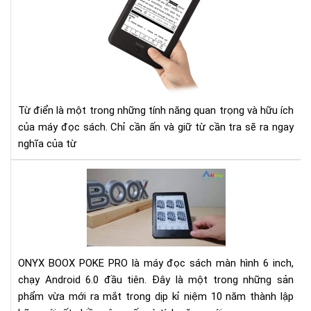
đặt
từ
điể
cho
Má
đọ
sác
Từ điển là một trong những tính năng quan trọng và hữu ích
Ony
của máy đọc sách. Chỉ cần ấn và giữ từ cần tra sẽ ra ngay
boo
nghĩa của từ
Rev
Má
đọ
sác
Ony
Bo
ONYX BOOX POKE PRO là máy đọc sách màn hình 6 inch,
Po
chạy Android 6.0 đầu tiên. Đây là một trong những sản
Pro
phẩm vừa mới ra mắt trong dịp kỉ niệm 10 năm thành lập
mới