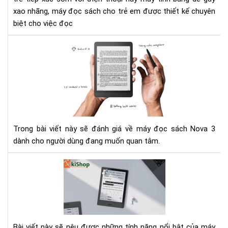
xao nhãng, máy đọc sách cho trẻ em được thiết kế chuyên
biệt cho việc đọc
Đá
giá
má
đọ
sác
Ony
Bo
No
Trong bài viết này sẽ đánh giá về máy đọc sách Nova 3
3
dành cho người dùng đang muốn quan tâm.
Má
đọ
sác
Bo
Po
3
Bài viết này sẽ nêu được những tính năng nổi bật của máy