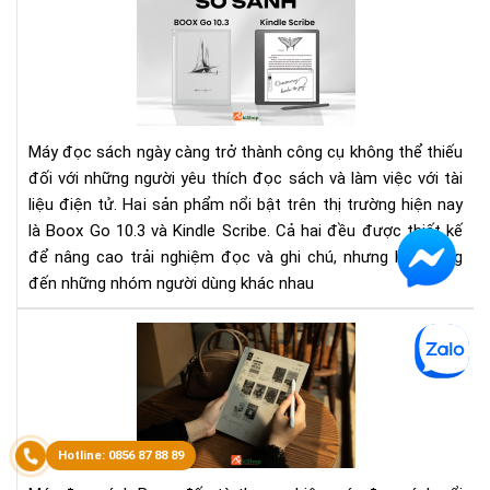
sán
Bo
Go
10.
với
Kin
Máy đọc sách ngày càng trở thành công cụ không thể thiếu
Scr
đối với những người yêu thích đọc sách và làm việc với tài
Đâ
liệu điện tử. Hai sản phẩm nổi bật trên thị trường hiện nay
là
là Boox Go 10.3 và Kindle Scribe. Cả hai đều được thiết kế
má
đọ
để nâng cao trải nghiệm đọc và ghi chú, nhưng lại hướng
sác
đến những nhóm người dùng khác nhau
phù
hợp
Má
với
đọ
bạn
sác
Boo
Đá
giá
và