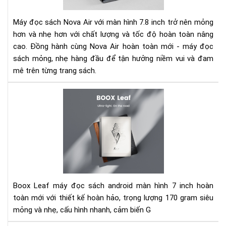
má
đọ
Máy đọc sách Nova Air với màn hình 7.8 inch trở nên mỏng
sác
hơn và nhẹ hơn với chất lượng và tốc độ hoàn toàn nâng
kiê
cao. Đồng hành cùng Nova Air hoàn toàn mới - máy đọc
sổ
sách mỏng, nhẹ hàng đầu để tận hưởng niềm vui và đam
tay
điệ
mê trên từng trang sách.
tử
Đá
giá
má
đọ
sác
Bo
Lea
-
Siê
Boox Leaf máy đọc sách android màn hình 7 inch hoàn
mỏ
toàn mới với thiết kế hoàn hảo, trọng lượng 170 gram siêu
và
mỏng và nhẹ, cấu hình nhanh, cảm biến G
nhẹ