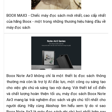
tay
siê
ph
BOOX MAX3 - Chiếc máy đọc sách mới nhất, cao cấp nhất
Bo
của hãng Boox - một trong những thương hiệu hàng đầu về
Ma
máy đọc sách
3
Bo
Not
Air
-
Má
đọ
sác
Boox Note Air3 không chỉ là một thiết bị đọc sách thông
ghi
thường mà còn là trợ lý AI đắc lực, một công cụ sáng tạo
chú
cho việc ghi chú và sáng tạo nội dung. Với thiết kế cổ điển
hot
và chất lượng hoàn thiện tối ưu, máy đọc sách Boox Note
nhấ
hiệ
Air3 mang lại trải nghiệm đọc sách và ghi chú tốt nhất cho
nay
người dùng. Hãy cùng Akishop tìm hiểu xem lý do vì sao
Boox Note Air3 là máy đọc sách ghi chú hot nhất hiện nay