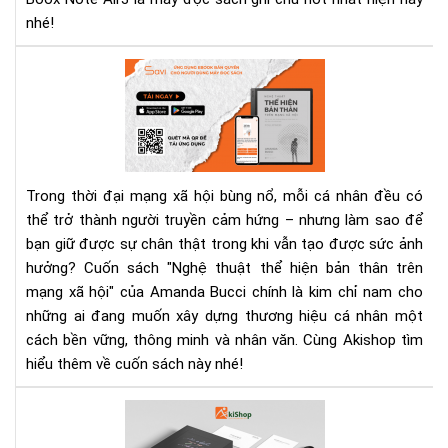
nhé!
"Ng
thu
thể
hiệ
bản
thâ
Trong thời đại mạng xã hội bùng nổ, mỗi cá nhân đều có
trê
thể trở thành người truyền cảm hứng – nhưng làm sao để
mạ
bạn giữ được sự chân thật trong khi vẫn tạo được sức ảnh
xã
hội
hưởng? Cuốn sách "Nghệ thuật thể hiện bản thân trên
–
mạng xã hội" của Amanda Bucci chính là kim chỉ nam cho
Cu
những ai đang muốn xây dựng thương hiệu cá nhân một
sác
cách bền vững, thông minh và nhân văn. Cùng Akishop tìm
giú
hiểu thêm về cuốn sách này nhé!
bạn
số
Cá
thậ
kíc
và