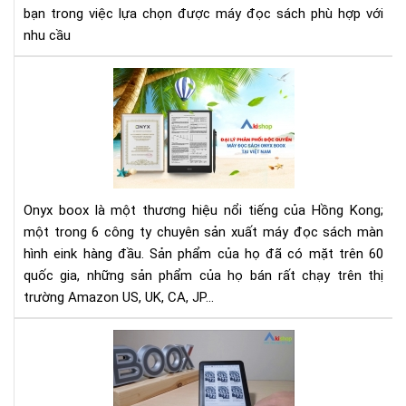
KO
bạn trong việc lựa chọn được máy đọc sách phù hợp với
FO
nhu cầu
ON
BO
AK
NO
-
(N
ĐẠI
PRO
LÝ
PH
PHỐ
ĐỘ
Onyx boox là một thương hiệu nổi tiếng của Hồng Kong;
QU
một trong 6 công ty chuyên sản xuất máy đọc sách màn
MÁ
hình eink hàng đầu. Sản phẩm của họ đã có mặt trên 60
ĐỌ
quốc gia, những sản phẩm của họ bán rất chạy trên thị
SÁ
ON
trường Amazon US, UK, CA, JP...
BO
TẠI
Rev
VIỆ
Ony
NA
Bo
Po