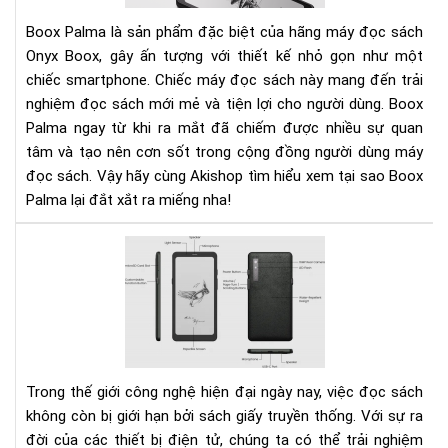
Bo
Pal
Boox Palma là sản phẩm đặc biệt của hãng máy đọc sách
đắt
Onyx Boox, gây ấn tượng với thiết kế nhỏ gọn như một
xắt
chiếc smartphone. Chiếc máy đọc sách này mang đến trải
ra
nghiệm đọc sách mới mẻ và tiện lợi cho người dùng. Boox
miế
Palma ngay từ khi ra mắt đã chiếm được nhiều sự quan
tâm và tạo nên cơn sốt trong cộng đồng người dùng máy
đọc sách. Vậy hãy cùng Akishop tìm hiểu xem tại sao Boox
Palma lại đắt xắt ra miếng nha!
Nê
lựa
chọ
đọ
sác
trê
điệ
Trong thế giới công nghệ hiện đại ngày nay, việc đọc sách
tho
không còn bị giới hạn bởi sách giấy truyền thống. Với sự ra
hay
đời của các thiết bị điện tử, chúng ta có thể trải nghiệm
má