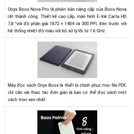
Ony
Bo
Onyx Boox Nova Pro là phiên bản nâng cấp của Boox Nova
No
rất thành công. Thiết kế cao cấp, màn hình E-Ink Carta HD
pro
7,8 "với độ phân giải 1872 × 1404 và 300 PPI, đèn trước với
hệ thống nhiệt độ màu với bộ xử lý lõi tứ 1.6 GHz
Hư
dẫn
các
điề
chỉ
ph
chữ
Máy đọc sách Onyx Boox là thiết bị chinh phục mọi file PDF,
file
chỉ cần vài thao tác đơn giản là bạn có thể đọc sách một
PD
cách trọn vẹn nhất.
trê
dò
Má
má
đọ
Ony
sác
Bo
Bo