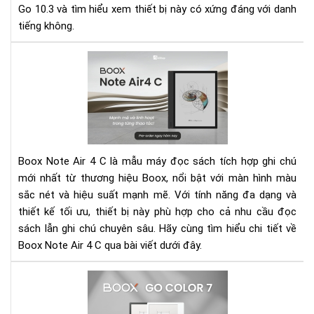
Go 10.3 và tìm hiểu xem thiết bị này có xứng đáng với danh
chú
kh
tiếng không.
đối
thủ
Rev
trê
Bo
thị
Not
trư
Air
4
C
-
Boox Note Air 4 C là mẫu máy đọc sách tích hợp ghi chú
Má
mới nhất từ thương hiệu Boox, nổi bật với màn hình màu
đọ
sắc nét và hiệu suất mạnh mẽ. Với tính năng đa dạng và
sác
thiết kế tối ưu, thiết bị này phù hợp cho cả nhu cầu đọc
mà
đa
sách lẫn ghi chú chuyên sâu. Hãy cùng tìm hiểu chi tiết về
năn
Boox Note Air 4 C qua bài viết dưới đây.
hiệ
đại
Rev
Bo
Go