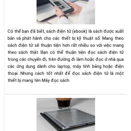
ĐỌ
SÁ
TỐ
NH
CH
Có thể bạn đã biết, sách điện tử (ebook) là sách được xuất
ĐỊ
bản và phát hành cho các thiết bị kỹ thuật số. Mang theo
DẠ
sách điện tử sẽ thuận tiện hơn rất nhiều so với việc mang
EPU
theo sách thật. Bạn có thể thuận tiện đọc sách điện tử
MOB
trong các chuyến đi, trên đường đi làm hoặc đọc ở nhà qua
AZ
các ứng dụng dành cho laptop, máy tính bảng hoặc điện
VÀ
thoại. Nhưng cách tốt nhất để đọc sách điện tử là một
NH
thiết bị mang tên Máy đọc sách.
HƠ
TH
NỮ
Trê
tay
Bo
No
Air: