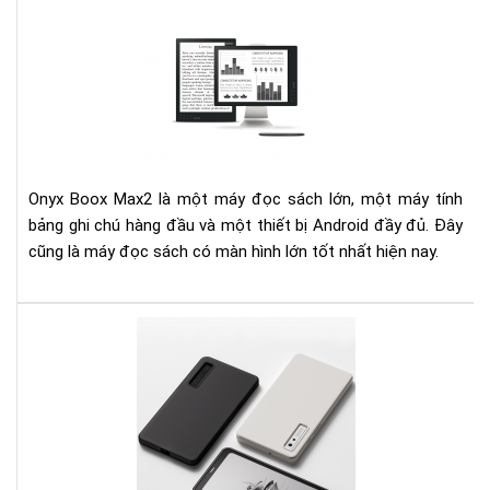
Ony
Bo
Ma
13.
Inc
e-
Rea
Rev
Onyx Boox Max2 là một máy đọc sách lớn, một máy tính
bảng ghi chú hàng đầu và một thiết bị Android đầy đủ. Đây
cũng là máy đọc sách có màn hình lớn tốt nhất hiện nay.
Điề
gì
khi
cho
má
đọ
sác