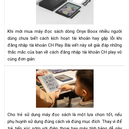
hoạ
tạo
tài
ảnh
kho
hư
CH
số
Pla
Khi mới mua máy đọc sách dòng Onyx Boox nhiều người
trê
dùng chưa biết cách kích hoạt tài khoản hay gặp lỗi khi
má
đăng nhập tài khoản CH Play. Bài viết này sẽ giải đáp những
đọ
thắc mắc của bạn về cách đăng nhập tài khoản CH play vô
sác
Ony
cùng đơn giản.
Bo
To
má
đọ
sác
cho
trẻ
em
Cho trẻ sử dụng máy đọc sách là một lựa chọn tốt, nếu
202
phụ huynh sử dụng đúng cách và đúng mục đích. Thay vì để
trẻ tiếp xúc sớm với điện thoại hay máy tính bảng dễ gây