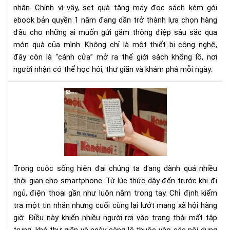
1
nhân. Chính vì vậy, set quà tặng máy đọc sách kèm gói
nă
ebook bản quyền 1 năm đang dần trở thành lựa chọn hàng
-
đầu cho những ai muốn gửi gắm thông điệp sâu sắc qua
Xu
món quà của mình. Không chỉ là một thiết bị công nghệ,
hư
đây còn là “cánh cửa” mở ra thế giới sách khổng lồ, nơi
quà
người nhận có thể học hỏi, thư giãn và khám phá mỗi ngày.
tặn
tri
Dig
thứ
Det
thờ
Cá
đại
cai
số
ngh
sma
bằn
Trong cuộc sống hiện đại chúng ta đang dành quá nhiều
má
thời gian cho smartphone. Từ lúc thức dậy đến trước khi đi
đọ
ngủ, điện thoại gần như luôn nằm trong tay. Chỉ định kiểm
sác
tra một tin nhắn nhưng cuối cùng lại lướt mạng xã hội hàng
giờ. Điều này khiến nhiều người rơi vào trạng thái mất tập