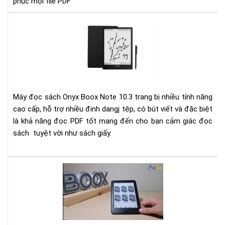
phục mọi file PDF
bị
chi
Đá
phụ
giá
mọi
má
file
đọ
PD
sác
Ony
Bo
Máy đọc sách Onyx Boox Note 10.3 trang bị nhiều tính năng
Not
cao cấp, hỗ trợ nhiều đinh dangj tệp, có bút viết và đặc biệt
10.
là khả năng đọc PDF tốt mang đến cho bạn cảm giác đọc
sách tuyệt vời như sách giấy.
Đá
giá
má
đọ
sác
Ony