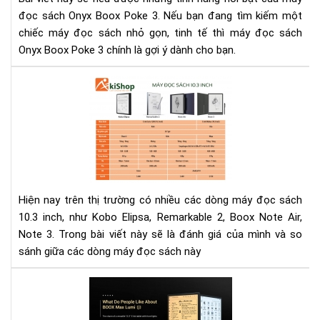
-
đọc sách Onyx Boox Poke 3. Nếu bạn đang tìm kiếm một
Thi
chiếc máy đọc sách nhỏ gọn, tinh tế thì máy đọc sách
bị
Onyx Boox Poke 3 chính là gợi ý dành cho bạn.
điệ
tử
So
bỏ
sán
túi
má
kh
đọ
thể
sác
thi
Ko
của
Eli
bạn
Rem
Hiện nay trên thị trường có nhiều các dòng máy đọc sách
2,
10.3 inch, như Kobo Elipsa, Remarkable 2, Boox Note Air,
Bo
Note 3. Trong bài viết này sẽ là đánh giá của mình và so
Not
sánh giữa các dòng máy đọc sách này
Air,
Not
Mọi
3
ngư
thí