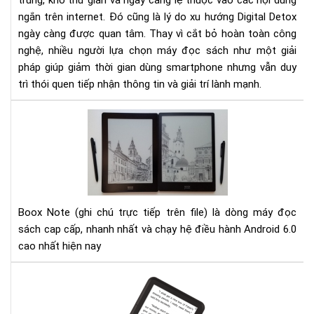
trung, khó thư giãn và ngày càng lệ thuộc vào các nội dung
ngắn trên internet. Đó cũng là lý do xu hướng Digital Detox
ngày càng được quan tâm. Thay vì cắt bỏ hoàn toàn công
nghệ, nhiều người lựa chọn máy đọc sách như một giải
pháp giúp giảm thời gian dùng smartphone nhưng vẫn duy
trì thói quen tiếp nhận thông tin và giải trí lành mạnh.
Đá
giá
Bo
Not
10.
và
Bo
Boox Note (ghi chú trực tiếp trên file) là dòng máy đọc
Not
sách cap cấp, nhanh nhất và chạy hệ điều hành Android 6.0
S
cao nhất hiện nay
Hư
dẫn
cài