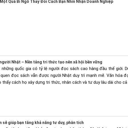
 Một Quả Bí Ngô Thay Đổi Cách Bạn Nhìn Nhận Doanh Nghiệp
gười Nhật – Nền tảng tri thức tạo nên xã hội bền vững
 những quốc gia có tỷ lệ người đọc sách cao hàng đầu thế giới. Dù
i quen đọc sách vẫn được người Nhật duy trì mạnh mẽ. Văn hóa đọ
 thấy cách họ xây dựng tri thức, nhân cách và tư duy lâu dài cho c
sẽ giúp bạn tăng khả năng tư duy, phân tích