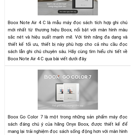
4
C
-
Boox Note Air 4 C là mẫu máy đọc sách tích hợp ghi chú
Má
mới nhất từ thương hiệu Boox, nổi bật với màn hình màu
đọ
sắc nét và hiệu suất mạnh mẽ. Với tính năng đa dạng và
sác
thiết kế tối ưu, thiết bị này phù hợp cho cả nhu cầu đọc
mà
đa
sách lẫn ghi chú chuyên sâu. Hãy cùng tìm hiểu chi tiết về
năn
Boox Note Air 4 C qua bài viết dưới đây.
hiệ
đại
Rev
Bo
Go
Col
7
-
Th
Boox Go Color 7 là một trong những sản phẩm máy đọc
giớ
sách đáng chú ý của hãng Onyx Boox, được thiết kế để
mà
mang lại trải nghiệm đọc sách sống động hơn với màn hình
tuy