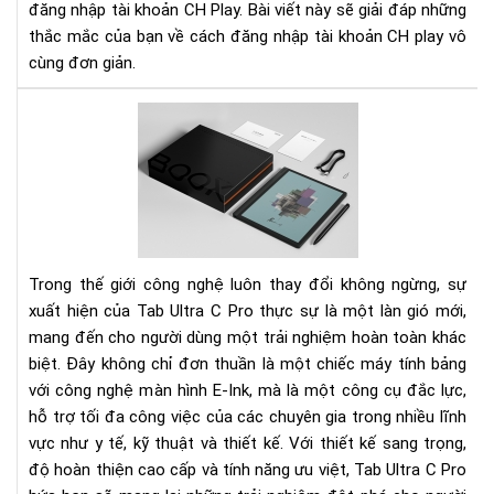
đăng nhập tài khoản CH Play. Bài viết này sẽ giải đáp những
đọ
thắc mắc của bạn về cách đăng nhập tài khoản CH play vô
sác
Ony
cùng đơn giản.
Bo
Tab
Ult
C
Pro
-
Má
tín
bản
Trong thế giới công nghệ luôn thay đổi không ngừng, sự
E-
xuất hiện của Tab Ultra C Pro thực sự là một làn gió mới,
Ink
mang đến cho người dùng một trải nghiệm hoàn toàn khác
hiệ
biệt. Đây không chỉ đơn thuần là một chiếc máy tính bảng
đại
với công nghệ màn hình E-Ink, mà là một công cụ đắc lực,
bậc
hỗ trợ tối đa công việc của các chuyên gia trong nhiều lĩnh
nhấ
vực như y tế, kỹ thuật và thiết kế. Với thiết kế sang trọng,
hiệ
độ hoàn thiện cao cấp và tính năng ưu việt, Tab Ultra C Pro
nay