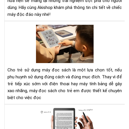
hứa hẹn sẽ mang lại những trải nghiệm đột phá cho người
dùng. Hãy cùng Akishop khám phá thông tin chi tiết về chiếc
máy độc đáo này nhé!
To
má
đọ
sác
cho
trẻ
em
Cho trẻ sử dụng máy đọc sách là một lựa chọn tốt, nếu
202
phụ huynh sử dụng đúng cách và đúng mục đích. Thay vì để
trẻ tiếp xúc sớm với điện thoại hay máy tính bảng dễ gây
xao nhãng, máy đọc sách cho trẻ em được thiết kế chuyên
biệt cho việc đọc
Đá
giá
má