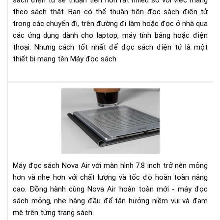
sách điện tử sẽ thuận tiện hơn rất nhiều so với việc mang
EPU
theo sách thật. Bạn có thể thuận tiện đọc sách điện tử
MOB
trong các chuyến đi, trên đường đi làm hoặc đọc ở nhà qua
AZ
các ứng dụng dành cho laptop, máy tính bảng hoặc điện
VÀ
thoại. Nhưng cách tốt nhất để đọc sách điện tử là một
NH
thiết bị mang tên Máy đọc sách.
HƠ
TH
NỮ
Trê
tay
Bo
No
Air:
má
đọ
Máy đọc sách Nova Air với màn hình 7.8 inch trở nên mỏng
sác
hơn và nhẹ hơn với chất lượng và tốc độ hoàn toàn nâng
kiê
cao. Đồng hành cùng Nova Air hoàn toàn mới - máy đọc
sổ
sách mỏng, nhẹ hàng đầu để tận hưởng niềm vui và đam
tay
điệ
mê trên từng trang sách.