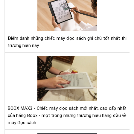
3
má
đọ
sác
có
tín
Điểm danh những chiếc máy đọc sách ghi chú tốt nhất thị
năn
trường hiện nay
ghi
chú
Vid
tốt
mở
nhấ
hộp
hiệ
và
nay
trê
tay
siê
ph
BOOX MAX3 - Chiếc máy đọc sách mới nhất, cao cấp nhất
Bo
của hãng Boox - một trong những thương hiệu hàng đầu về
Ma
máy đọc sách
3