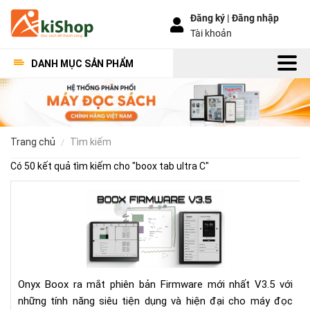
Đăng ký |
Đăng nhập
Tài khoản
DANH MỤC SẢN PHẨM
trang chủ
tìm kiếm
Có 50 kết quả tìm kiếm cho "
boox tab ultra C
"
Bo
Fir
V3.
Có
gì
mới
Onyx Boox ra mắt phiên bản Firmware mới nhất V3.5 với
những tính năng siêu tiện dụng và hiện đại cho máy đọc