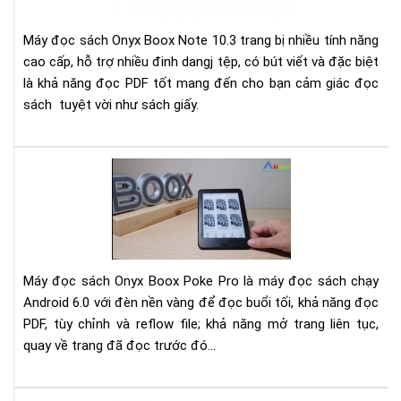
Ony
Bo
Máy đọc sách Onyx Boox Note 10.3 trang bị nhiều tính năng
Not
cao cấp, hỗ trợ nhiều đinh dangj tệp, có bút viết và đặc biệt
10.
là khả năng đọc PDF tốt mang đến cho bạn cảm giác đọc
sách tuyệt vời như sách giấy.
Đá
giá
má
đọ
sác
Ony
Máy đọc sách Onyx Boox Poke Pro là máy đọc sách chạy
Bo
Android 6.0 với đèn nền vàng để đọc buổi tối, khả năng đọc
Po
PDF, tùy chỉnh và reflow file; khả năng mở trang liên tục,
Pro
quay về trang đã đọc trước đó...