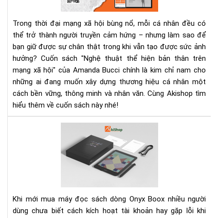
bản
thâ
Trong thời đại mạng xã hội bùng nổ, mỗi cá nhân đều có
trê
thể trở thành người truyền cảm hứng – nhưng làm sao để
mạ
bạn giữ được sự chân thật trong khi vẫn tạo được sức ảnh
xã
hội
hưởng? Cuốn sách "Nghệ thuật thể hiện bản thân trên
–
mạng xã hội" của Amanda Bucci chính là kim chỉ nam cho
Cu
những ai đang muốn xây dựng thương hiệu cá nhân một
sác
cách bền vững, thông minh và nhân văn. Cùng Akishop tìm
giú
hiểu thêm về cuốn sách này nhé!
bạn
số
Cá
thậ
kíc
và
hoạ
tạo
tài
ảnh
kho
hư
CH
số
Pla
Khi mới mua máy đọc sách dòng Onyx Boox nhiều người
trê
dùng chưa biết cách kích hoạt tài khoản hay gặp lỗi khi
má