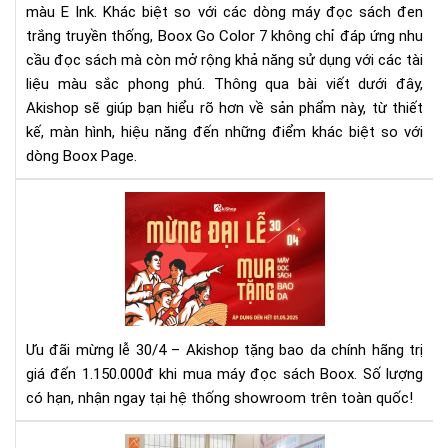
màu E Ink. Khác biệt so với các dòng máy đọc sách đen
vời
tro
trắng truyền thống, Boox Go Color 7 không chỉ đáp ứng nhu
tầ
cầu đọc sách mà còn mở rộng khả năng sử dụng với các tài
tay
liệu màu sắc phong phú. Thông qua bài viết dưới đây,
bạn
Akishop sẽ giúp bạn hiểu rõ hơn về sản phẩm này, từ thiết
kế, màn hình, hiệu năng đến những điểm khác biệt so với
dòng Boox Page.
Mừ
Đại
Lễ
30/
–
Mu
Má
Ưu đãi mừng lễ 30/4 – Akishop tặng bao da chính hãng trị
Đọ
giá đến 1.150.000đ khi mua máy đọc sách Boox. Số lượng
Sác
có hạn, nhận ngay tại hệ thống showroom trên toàn quốc!
Tặ
Ba
Da
IN