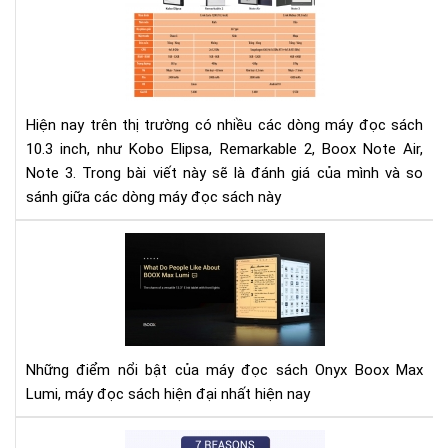
má
kh
đọ
thể
sác
thi
Ko
của
Eli
bạn
Rem
Hiện nay trên thị trường có nhiều các dòng máy đọc sách
2,
10.3 inch, như Kobo Elipsa, Remarkable 2, Boox Note Air,
Bo
Note 3. Trong bài viết này sẽ là đánh giá của mình và so
Not
sánh giữa các dòng máy đọc sách này
Air,
Not
Mọi
3
ngư
thí
gì
về
BO
Những điểm nổi bật của máy đọc sách Onyx Boox Max
Ma
Lumi, máy đọc sách hiện đại nhất hiện nay
Lum
7