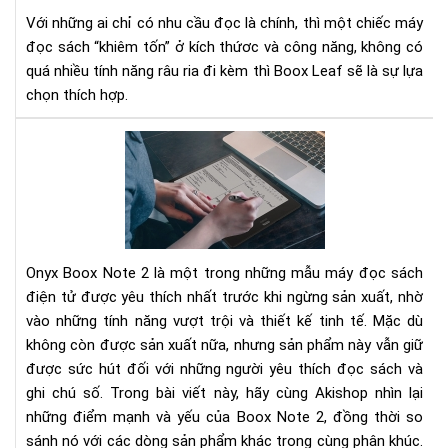
gọ
Với những ai chỉ có nhu cầu đọc là chính, thì một chiếc máy
nhẹ
đọc sách “khiêm tốn” ở kích thứơc và công năng, không có
nhi
quá nhiều tính năng râu ria đi kèm thì Boox Leaf sẽ là sự lựa
thi
chọn thích hợp.
cả
và
Ony
đã
Bo
mắ
Not
2
Rev
Đá
Onyx Boox Note 2 là một trong những mẫu máy đọc sách
Giá
Chi
điện tử được yêu thích nhất trước khi ngừng sản xuất, nhờ
Tiế
vào những tính năng vượt trội và thiết kế tinh tế. Mặc dù
Về
không còn được sản xuất nữa, nhưng sản phẩm này vẫn giữ
Tín
được sức hút đối với những người yêu thích đọc sách và
Nă
ghi chú số. Trong bài viết này, hãy cùng Akishop nhìn lại
và
những điểm mạnh và yếu của Boox Note 2, đồng thời so
Hiệ
sánh nó với các dòng sản phẩm khác trong cùng phân khúc.