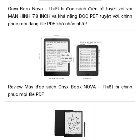
Onyx Boox Nova - Thiết bị đọc sách điện tử tuyệt vời với
MÀN HÌNH 7,8 INCH và khả năng ĐỌC PDF tuyệt vời, chinh
phục mọi dạng file PDF khó nhằn nhất!
Rev
Má
đọ
sác
Ony
Bo
NO
-
Review Máy đọc sách Onyx Boox NOVA - Thiết bị chinh
Thi
phục mọi file PDF
bị
chi
Đá
phụ
giá
mọi
má
file
đọ
PD
sác