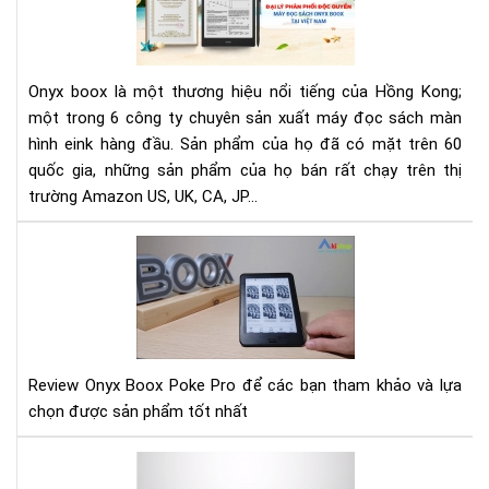
LÝ
PH
PHỐ
ĐỘ
Onyx boox là một thương hiệu nổi tiếng của Hồng Kong;
QU
một trong 6 công ty chuyên sản xuất máy đọc sách màn
MÁ
hình eink hàng đầu. Sản phẩm của họ đã có mặt trên 60
ĐỌ
quốc gia, những sản phẩm của họ bán rất chạy trên thị
SÁ
ON
trường Amazon US, UK, CA, JP...
BO
TẠI
Rev
VIỆ
Ony
NA
Bo
Po
Pro
Review Onyx Boox Poke Pro để các bạn tham khảo và lựa
chọn được sản phẩm tốt nhất
Hư
dẫn