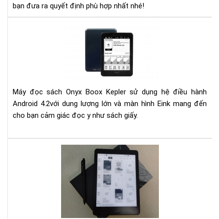
bạn đưa ra quyết định phù hợp nhất nhé!
Đá
giá
má
đọ
sác
Kep
Máy đọc sách Onyx Boox Kepler sử dụng hệ điều hành
Android 4.2với dung lượng lớn và màn hình Eink mang đến
cho bạn cảm giác đọc y như sách giấy.
Hư
dẫn
đă
nhậ
Goo
Pay
trê