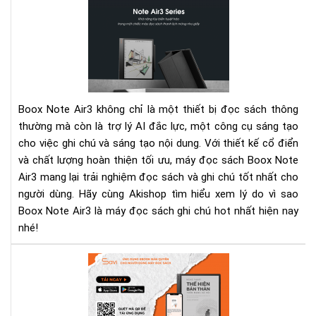
Bo
Not
Air
-
Má
đọ
sác
Boox Note Air3 không chỉ là một thiết bị đọc sách thông
ghi
thường mà còn là trợ lý AI đắc lực, một công cụ sáng tạo
chú
cho việc ghi chú và sáng tạo nội dung. Với thiết kế cổ điển
hot
và chất lượng hoàn thiện tối ưu, máy đọc sách Boox Note
nhấ
hiệ
Air3 mang lại trải nghiệm đọc sách và ghi chú tốt nhất cho
nay
người dùng. Hãy cùng Akishop tìm hiểu xem lý do vì sao
Boox Note Air3 là máy đọc sách ghi chú hot nhất hiện nay
nhé!
"Ng
thu
thể
hiệ