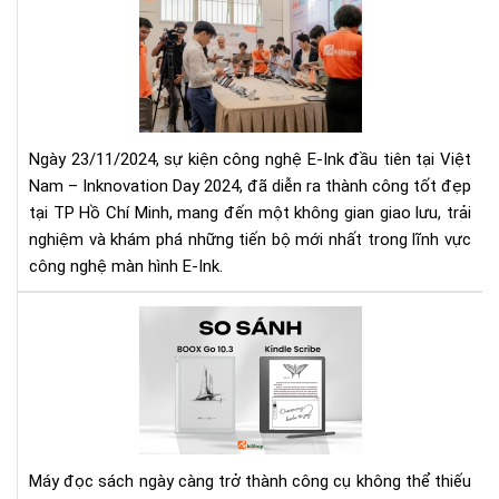
Chí
DA
Hã
202
Tại
NG
Aki
HỘI
CÔ
NG
Ngày 23/11/2024, sự kiện công nghệ E-Ink đầu tiên tại Việt
E-
Nam – Inknovation Day 2024, đã diễn ra thành công tốt đẹp
INK
tại TP Hồ Chí Minh, mang đến một không gian giao lưu, trải
ĐẦ
nghiệm và khám phá những tiến bộ mới nhất trong lĩnh vực
TIÊ
TẠI
công nghệ màn hình E-Ink.
VIỆ
NA
So
sán
Bo
Go
10.
với
Kin
Máy đọc sách ngày càng trở thành công cụ không thể thiếu
Scr