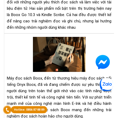
đối với những người yêu thích đọc sách và làm việc với tài
Đâ
liệu điện tử. Hai sản phẩm nổi bật trên thị trường hiện nay
là
là Boox Go 10.3 và Kindle Scribe. Cả hai đều được thiết kế
má
đọ
để nâng cao trải nghiệm đọc và ghi chú, nhưng lại hướng
sác
đến những nhóm người dùng khác nhau
phù
hợp
Má
với
đọ
bạn
sác
Boo
Đá
giá
và
Máy đọc sách Boox, đến từ thương hiệu máy đọc sách nổi
các
tiếng Onyx Boox, đã và đang chiếm được sự yêu thích của
dò
người dùng trên toàn thế giới nhờ vào các tính năng vượt
sản
trội, thiết kế tinh tế và công nghệ tiên tiến. Với sự phát triển
ph
nổi
mạnh mẽ của công nghệ màn hình E-Ink và hệ điều hành
bật
Android, các máy đọc sách Boox mang đến những trải
nghiệm đọc sách hoàn hảo cho người dùng.