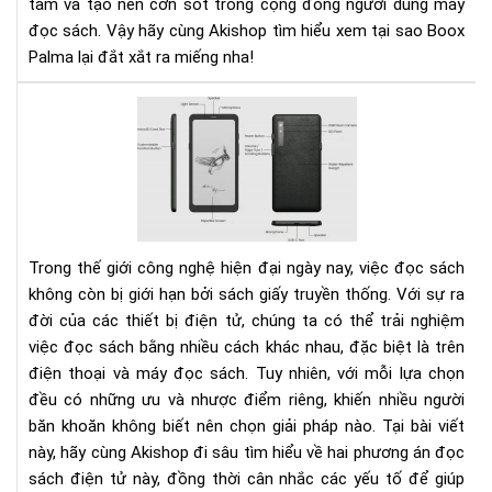
tâm và tạo nên cơn sốt trong cộng đồng người dùng máy
đọc sách. Vậy hãy cùng Akishop tìm hiểu xem tại sao Boox
Palma lại đắt xắt ra miếng nha!
Nê
lựa
chọ
đọ
sác
trê
điệ
Trong thế giới công nghệ hiện đại ngày nay, việc đọc sách
tho
không còn bị giới hạn bởi sách giấy truyền thống. Với sự ra
hay
đời của các thiết bị điện tử, chúng ta có thể trải nghiệm
má
việc đọc sách bằng nhiều cách khác nhau, đặc biệt là trên
đọ
điện thoại và máy đọc sách. Tuy nhiên, với mỗi lựa chọn
sác
đều có những ưu và nhược điểm riêng, khiến nhiều người
băn khoăn không biết nên chọn giải pháp nào. Tại bài viết
này, hãy cùng Akishop đi sâu tìm hiểu về hai phương án đọc
sách điện tử này, đồng thời cân nhắc các yếu tố để giúp