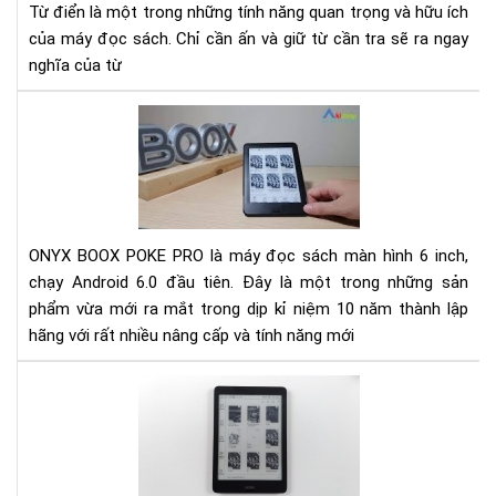
Từ điển là một trong những tính năng quan trọng và hữu ích
Ony
của máy đọc sách. Chỉ cần ấn và giữ từ cần tra sẽ ra ngay
boo
nghĩa của từ
Rev
Má
đọ
sác
Ony
Bo
ONYX BOOX POKE PRO là máy đọc sách màn hình 6 inch,
Po
chạy Android 6.0 đầu tiên. Đây là một trong những sản
Pro
phẩm vừa mới ra mắt trong dịp kỉ niệm 10 năm thành lập
mới
hãng với rất nhiều nâng cấp và tính năng mới
nhấ
Đá
giá
Ony
Bo
No