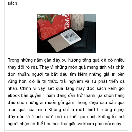
sách
Set
quà
tặn
má
đọ
sác
kè
Trong những năm gần đây, xu hướng tặng quà đã có nhiều
gói
thay đổi rõ rệt. Thay vì những món quà mang tính vật chất
eb
đơn thuần, người ta bắt đầu tìm kiếm những giá trị bền
bản
vững hơn, đó là tri thức, trải nghiệm và sự phát triển cá
quy
1
nhân. Chính vì vậy, set quà tặng máy đọc sách kèm gói
nă
ebook bản quyền 1 năm đang dần trở thành lựa chọn hàng
-
đầu cho những ai muốn gửi gắm thông điệp sâu sắc qua
Xu
món quà của mình. Không chỉ là một thiết bị công nghệ,
hư
đây còn là “cánh cửa” mở ra thế giới sách khổng lồ, nơi
quà
người nhận có thể học hỏi, thư giãn và khám phá mỗi ngày.
tặn