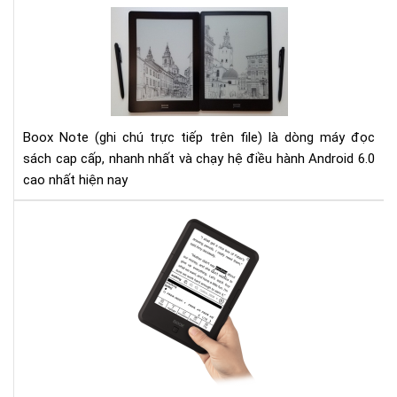
tri
Đá
thứ
giá
thờ
Bo
đại
Not
số
10.
và
Bo
Boox Note (ghi chú trực tiếp trên file) là dòng máy đọc
Not
sách cap cấp, nhanh nhất và chạy hệ điều hành Android 6.0
S
cao nhất hiện nay
Hư
dẫn
cài
đặt
từ
điể
cho
Má
đọ
sác