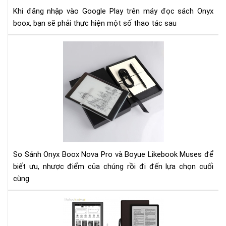
má
Khi đăng nhập vào Google Play trên máy đọc sách Onyx
đọ
boox, bạn sẽ phải thực hiện một số thao tác sau
sác
Ony
So
boo
Sán
Ony
Bo
No
Pro
và
Boy
Lik
Mu
So Sánh Onyx Boox Nova Pro và Boyue Likebook Muses để
biết ưu, nhược điểm của chúng rồi đi đến lựa chọn cuối
cùng
So
sán
Boy