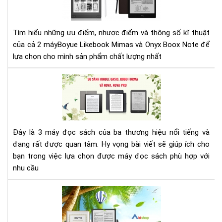
Lik
Mi
và
Tìm hiểu những ưu điểm, nhược điểm và thông số kĩ thuật
Ony
của cả 2 máyBoyue Likebook Mimas và Onyx Boox Note để
Bo
lựa chọn cho mình sản phẩm chất lượng nhất
Not
SO
SÁ
MÁ
ĐỌ
SÁ
Đây là 3 máy đọc sách của ba thương hiệu nổi tiếng và
KIN
đang rất được quan tâm. Hy vọng bài viết sẽ giúp ích cho
OAS
KO
bạn trong việc lựa chọn được máy đọc sách phù hợp với
FO
nhu cầu
ON
BO
AK
NO
-
(N
ĐẠI
PRO