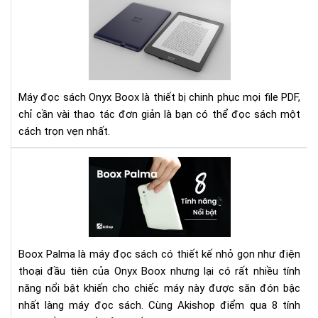
Hư
dẫn
các
điề
chỉ
ph
chữ
Máy đọc sách Onyx Boox là thiết bị chinh phục mọi file PDF,
file
chỉ cần vài thao tác đơn giản là bạn có thể đọc sách một
PD
cách trọn vẹn nhất.
trê
dò
Má
má
đọ
Ony
sác
Bo
Bo
Pal
và
Boox Palma là máy đọc sách có thiết kế nhỏ gọn như điện
8
thoại đầu tiên của Onyx Boox nhưng lại có rất nhiều tính
tín
năng nổi bật khiến cho chiếc máy này được săn đón bậc
năn
nổi
nhất làng máy đọc sách. Cùng Akishop điểm qua 8 tính