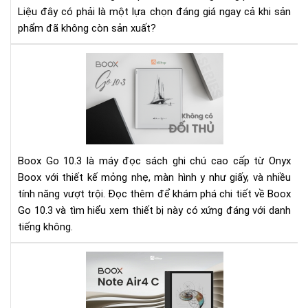
Suấ
Liệu đây có phải là một lựa chọn đáng giá ngay cả khi sản
phẩm đã không còn sản xuất?
Rev
Bo
Go
10.
xứn
dan
má
Boox Go 10.3 là máy đọc sách ghi chú cao cấp từ Onyx
đọ
Boox với thiết kế mỏng nhẹ, màn hình y như giấy, và nhiều
sác
tính năng vượt trội. Đọc thêm để khám phá chi tiết về Boox
ghi
Go 10.3 và tìm hiểu xem thiết bị này có xứng đáng với danh
chú
kh
tiếng không.
đối
thủ
Rev
trê
Bo
thị
Not
trư
Air