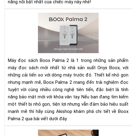
bật
năng nổi bật nhất của chiếc máy này nhé!
xứn
đá
Rev
xuố
Bo
tiề
Pal
2:
Má
đọ
sác
Máy đọc sách Boox Palma 2 là 1 trong những sản phẩm
nhỏ
máy đọc sách mới nhất từ nhà sản xuất Onyx Boox, với
gọ
những cải tiến so với dòng máy trước đó. Thiết kế nhỏ gọn
với
nhưng mạnh mẽ, Boox Palma 2 mang đến trải nghiệm đọc
hiệ
năn
tuyệt vời cùng nhiều công nghệ tiên tiến, đặc biệt là tính
mạ
năng bảo mật mới với khóa vân tay. Nếu bạn đang tìm kiếm
mẽ
một thiết bị nhỏ gọn, tiện lợi nhưng vẫn đảm bảo hiệu suất
và
mạnh mẽ thì hãy cùng Akishop khám phá chi tiết về Boox
bảo
Palma 2 qua bài viết dưới đây.
mậ
tiê
To
tiế