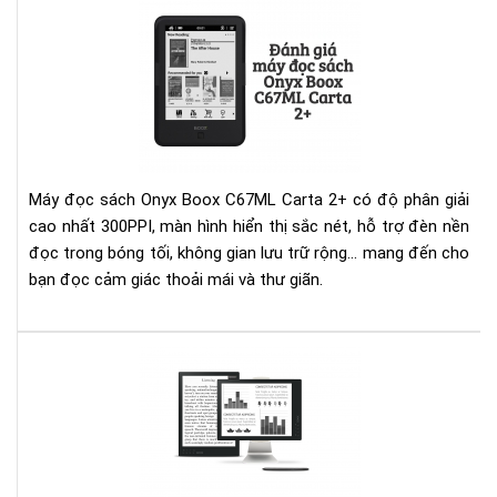
Đá
giá
má
đọ
sác
Ony
Bo
C6
Máy đọc sách Onyx Boox C67ML Carta 2+ có độ phân giải
Car
cao nhất 300PPI, màn hình hiển thị sắc nét, hỗ trợ đèn nền
2+
đọc trong bóng tối, không gian lưu trữ rộng... mang đến cho
bạn đọc cảm giác thoải mái và thư giãn.
Ony
Bo
Ma
13.
Inc
e-