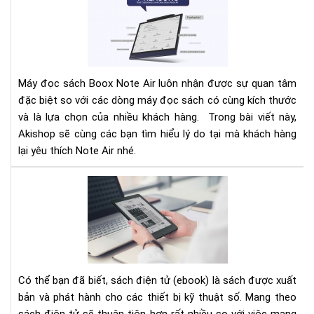
lí
do
bạn
nên
lựa
Máy đọc sách Boox Note Air luôn nhận được sự quan tâm
chọ
đặc biệt so với các dòng máy đọc sách có cùng kích thước
má
và là lựa chọn của nhiều khách hàng. Trong bài viết này,
đọ
sác
Akishop sẽ cùng các bạn tìm hiểu lý do tại mà khách hàng
ON
lại yêu thích Note Air nhé.
BO
NO
TH
AIR
BỊ
ĐỌ
SÁ
TỐ
NH
CH
Có thể bạn đã biết, sách điện tử (ebook) là sách được xuất
ĐỊ
bản và phát hành cho các thiết bị kỹ thuật số. Mang theo
DẠ