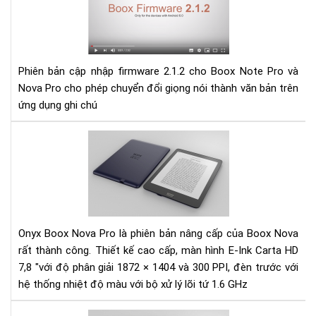
cập
nhậ
fir
2.1
Phiên bản cập nhập firmware 2.1.2 cho Boox Note Pro và
cho
Nova Pro cho phép chuyển đổi giọng nói thành văn bản trên
Bo
ứng dụng ghi chú
Not
Pro
và
Đá
No
giá
Pro
Má
đọ
sác
Ony
Bo
Onyx Boox Nova Pro là phiên bản nâng cấp của Boox Nova
No
rất thành công. Thiết kế cao cấp, màn hình E-Ink Carta HD
pro
7,8 "với độ phân giải 1872 × 1404 và 300 PPI, đèn trước với
hệ thống nhiệt độ màu với bộ xử lý lõi tứ 1.6 GHz