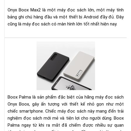
Rea
Rev
Onyx Boox Max2 là một máy đọc sách lớn, một máy tính
bảng ghi chú hàng đầu và một thiết bị Android đầy đủ. Đây
cũng là máy đọc sách có màn hình lớn tốt nhất hiện nay.
Điề
gì
khi
cho
má
đọ
sác
Bo
Pal
Boox Palma là sản phẩm đặc biệt của hãng máy đọc sách
đắt
Onyx Boox, gây ấn tượng với thiết kế nhỏ gọn như một
xắt
chiếc smartphone. Chiếc máy đọc sách này mang đến trải
ra
nghiệm đọc sách mới mẻ và tiện lợi cho người dùng. Boox
miế
Palma ngay từ khi ra mắt đã chiếm được nhiều sự quan