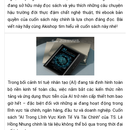
văn
đang sở hữu máy đọc sách và yêu thích những câu chuyện
ngh
hậu trường đời thực đậm chất nghệ thuật, thì ebook bản
tin
quyền của cuốn sách này chính là lựa chọn đáng đọc. Bài
tế
viết này hãy cùng Akishop tìm hiểu về cuốn sách này nhé!
AI
Tr
Kin
Tế
Tài
Chí
–
Trong bối cảnh trí tuệ nhân tạo (AI) đang tái định hình toàn
Cu
bộ nền kinh tế toàn cầu, việc nắm bắt các kiến thức nền
Sác
tảng và ứng dụng thực tiễn của AI trở nên cấp thiết hơn bao
Ch
giờ hết – đặc biệt đối với những ai đang hoạt động trong
Nh
Đầ
lĩnh vực tài chính, ngân hàng, đầu tư và doanh nghiệp. Cuốn
Tư
sách "AI Trong Lĩnh Vực Kinh Tế Và Tài Chính" của TS. Lê
Thờ
Hồng Nhung chính là tài liệu không thể bỏ qua trong thời đại
Đại