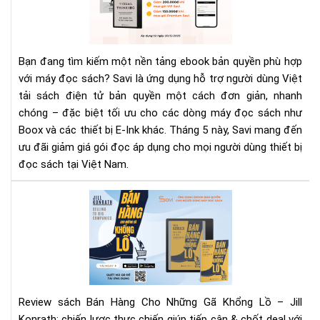
5
Từ
Sav
Đọ
Bạn đang tìm kiếm một nền tảng ebook bản quyền phù hợp
Hữ
với máy đọc sách? Savi là ứng dụng hỗ trợ người dùng Việt
Má
tải sách điện tử bản quyền một cách đơn giản, nhanh
Xịn
chóng – đặc biệt tối ưu cho các dòng máy đọc sách như
Đọ
Sác
Boox và các thiết bị E-Ink khác. Tháng 5 này, Savi mang đến
Bản
ưu đãi giảm giá gói đọc áp dụng cho mọi người dùng thiết bị
Quy
đọc sách tại Việt Nam.
Th
Ga
Rev
"Bá
Hà
Ch
Nh
Gã
Kh
Review sách Bán Hàng Cho Những Gã Khổng Lồ – Jill
Lồ"
Konrath: chiến lược thực chiến giúp tiếp cận & chốt deal với