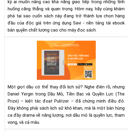
Trê
kỳ ai muốn nâng cao khả năng giao tiếp trong những tình
Sav
huống căng thẳng và quan trọng. Hôm nay, hãy cùng khám
-
phá tại sao cuốn sách này đang trở thành lựa chọn hàng
Ứn
đầu của độc giả trên ứng dụng Savi - nền tảng tải ebook
Dụ
bản quyền chất lượng cao cho máy đọc sách.
Tải
Eb
"Dầ
Bản
Mỏ,
Quy
Tiề
Bạc
và
Quy
Lực
Một giọt dầu có thể thay đổi lịch sử? Nghe điên rồ, nhưng
eb
Daniel Yergin trong Dầu Mỏ, Tiền Bạc và Quyền Lực (The
–
Prize) – kiệt tác đoạt Pulitzer – đã chứng minh điều đó.
Mộ
Đây không phải sách lịch sử khô khan, mà là một bản hùng
Giọ
Dầu
ca đầy drama về năng lượng, nơi dầu mỏ là quyền lực, tham
Cả
vọng, và cả máu.
Th