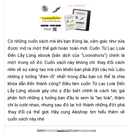
Giớ
Rev
Qua
Từ
Cu
Lạc
Loà
Đế
Lẫy
Có những cuốn sách mà khi bạn đóng lại, cảm giác như vừa
Lừn
được mở ra một thế giới hoàn toàn mới. Cuốn Từ Lạc Loài
Khi
Đến Lẫy Lừng ebook (bản dịch của "Loonshots") chính là
sán
tạo
một trong số đó. Cuốn sách này không chỉ thay đổi cách
cần
nhìn về sự sáng tạo mà còn khiến bạn phải đặt câu hỏi: Liệu
đư
những ý tưởng "điên rồ" nhất trong đầu bạn có thể là chìa
nuô
khóa dẫn đến thành công?
Điều làm cuốn Từ Lạc Loài Đến
dư
Lẫy Lừng ebook gây chú ý đặc biệt chính là cách tác giả
để
phân tích những ý tưởng ban đầu bị xem là "lạc loài", thậm
bứt
chí bị cười nhạo, nhưng sau đó lại trở thành những đột phá
phá
thay đổi cả thế giới. Hãy cùng Akishop tìm hiểu thêm về
cuốn sách này nhé