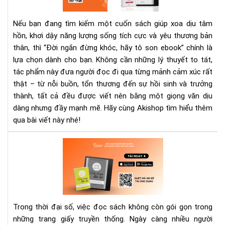
khó
hãy
Nếu bạn đang tìm kiếm một cuốn sách giúp xoa dịu tâm
tô
hồn, khơi dậy năng lượng sống tích cực và yêu thương bản
son
thân, thì “Đời ngắn đừng khóc, hãy tô son ebook” chính là
–
Sác
lựa chọn dành cho bạn. Không cần những lý thuyết to tát,
chữ
tác phẩm này đưa người đọc đi qua từng mảnh cảm xúc rất
làn
thật – từ nỗi buồn, tổn thương đến sự hồi sinh và trưởng
cho
thành, tất cả đều được viết nên bằng một giọng văn dịu
bạn
dàng nhưng đầy mạnh mẽ. Hãy cùng Akishop tìm hiểu thêm
qua bài viết này nhé!
Hãy
tò
mò
như
mộ
đứ
Trong thời đại số, việc đọc sách không còn gói gọn trong
trẻ
những trang giấy truyền thống. Ngày càng nhiều người
–