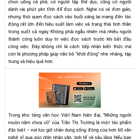
chọn uống cà phê, có người tập thể dục, cũng có người
làm
dành vài phút yên tĩnh để đọc sách. Nghe có vẻ đơn giản,
việ
nhưng thói quen đọc sách vào buổi sáng lại mang đến tác
hiệ
quả
động rất lớn đến hiệu suất làm việc và trạng thái tinh thần
hơn
trong suốt cả ngày. Không phải ngẫu nhiên mà nhiều người
thành công luôn duy trì việc đọc sách trước khi bắt đầu
công việc. Đây không chỉ là cách tiếp nhận kiến thức mà
còn là phương pháp giúp não bộ “khởi động” nhẹ nhàng, tập
trung và hiệu quả hơn.
“Nh
ngư
mu
nă
chư
cũ”
Trong kho tàng văn học Việt Nam hiện đại, “Những người
eb
muôn năm chưa cũ” của Trần Thị Trường là một tác phẩm
–
đặc biệt – nơi lưu giữ chân dung sống động của hơn 60 văn
Hồi
ức
nghệ sĩ qua góc nhìn nhân văn, tinh tế và sâu lắng. Nếu bạn