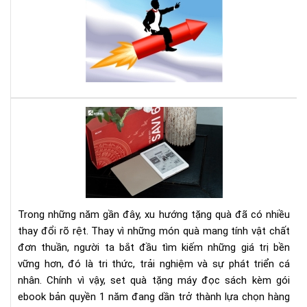
để
phá
trá
sức
gặp
sán
rác
tạo
-
Cu
số
th
Set
ph
quà
phú
tặn
hơn
má
đọ
sác
kè
Trong những năm gần đây, xu hướng tặng quà đã có nhiều
gói
thay đổi rõ rệt. Thay vì những món quà mang tính vật chất
eb
đơn thuần, người ta bắt đầu tìm kiếm những giá trị bền
bản
vững hơn, đó là tri thức, trải nghiệm và sự phát triển cá
quy
1
nhân. Chính vì vậy, set quà tặng máy đọc sách kèm gói
nă
ebook bản quyền 1 năm đang dần trở thành lựa chọn hàng