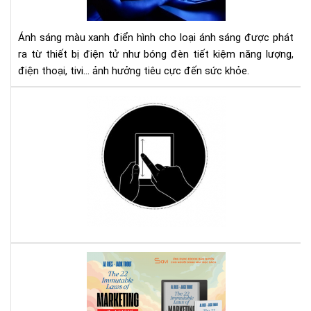
tho
tivi
gây
Ánh sáng màu xanh điển hình cho loại ánh sáng được phát
hại
ra từ thiết bị điện tử như bóng đèn tiết kiệm năng lượng,
như
điện thoại, tivi... ảnh hưởng tiêu cực đến sức khỏe.
thế
nào
Cá
tha
đổi
độ
sán
má
đọ
sác
Ko
với
Com
Rev
Sác
22
Quy