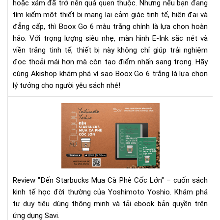
hoặc xám đã trở nên quá quen thuộc. Nhưng nếu bạn đang
Sa
tìm kiếm một thiết bị mang lại cảm giác tinh tế, hiện đại và
Trọ
đẳng cấp, thì Boox Go 6 màu trắng chính là lựa chọn hoàn
Tin
Tế
hảo. Với trọng lượng siêu nhẹ, màn hình E-Ink sắc nét và
viền trắng tinh tế, thiết bị này không chỉ giúp trải nghiệm
đọc thoải mái hơn mà còn tạo điểm nhấn sang trọng. Hãy
cùng Akishop khám phá vì sao Boox Go 6 trắng là lựa chọn
lý tưởng cho người yêu sách nhé!
"Đế
Sta
Mu
Cà
Phê
Cố
Lớn
Review "Đến Starbucks Mua Cà Phê Cốc Lớn" – cuốn sách
–
kinh tế học đời thường của Yoshimoto Yoshio. Khám phá
Rev
tư duy tiêu dùng thông minh và tải ebook bản quyền trên
Sác
ứng dụng Savi.
&