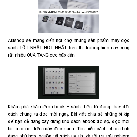
Hội
chợ
vin
chủ
nhậ
ngà
Akishop sẽ mang đến hội chợ những sản phẩm máy đọc
29/
sách TỐT NHẤT, HOT NHẤT trên thị trường hiện nay cùng
rất nhiều QUÀ TẶNG cực hấp dẫn
Khá
niệ
eb
và
bí
kíp
Khám phá khái niệm ebook – sách điện tử đang thay đổi
sở
cách chúng ta đọc mỗi ngày. Bài viết chia sẻ những bí kíp
hữu
để bạn dễ dàng xây dựng kho sách ebook đồ sộ, đọc mọi
kho
lúc mọi nơi trên máy đọc sách. Tìm hiểu cách chọn định
sác
dạng phù hợp, nguồn tải sách uy tín, và tối ưu trải nghiệm
eb