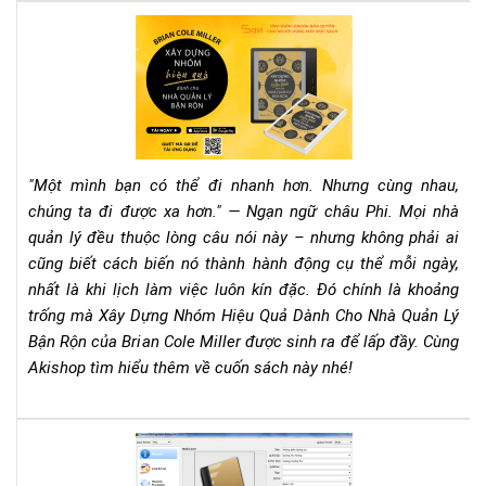
Đế
Rev
Th
Sác
Cô
"Xâ
Dự
Nh
Hiệ
Qu
"Một mình bạn có thể đi nhanh hơn. Nhưng cùng nhau,
Dà
chúng ta đi được xa hơn." — Ngạn ngữ châu Phi. Mọi nhà
Ch
quản lý đều thuộc lòng câu nói này – nhưng không phải ai
Nh
cũng biết cách biến nó thành hành động cụ thể mỗi ngày,
Qu
Lý
nhất là khi lịch làm việc luôn kín đặc. Đó chính là khoảng
Bận
trống mà Xây Dựng Nhóm Hiệu Quả Dành Cho Nhà Quản Lý
Rộn
Bận Rộn của Brian Cole Miller được sinh ra để lấp đầy. Cùng
–
Akishop tìm hiểu thêm về cuốn sách này nhé!
Bri
Col
Mill
Hư
Cẩ
dẫn
Na