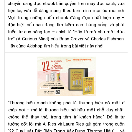
chuyển sang đọc ebook bản quyền trên máy đọc sách, vừa
Eb
tru
tiện lợi, vừa dễ dàng mang theo bên mình mọi lúc mọi nơi.
cả
Một trong những cuốn ebook đáng đọc nhất hiện nay –
hứ
đặc biệt nếu bạn đang tìm kiếm cảm hứng sống và phát
đá
triển tư duy sáng tạo – chính là “Hãy tò mò như một đứa
đọ
trẻ” (A Curious Mind) của Brian Grazer và Charles Fishman.
Hãy cùng Akishop tìm hiểu trong bài viết này nhé!
22
Quy
Luậ
Bất
Biế
Tr
Xây
"Thương hiệu mạnh không phải là thương hiệu có mặt ở
Dự
khắp nơi – mà là thương hiệu sở hữu một chỗ duy nhất,
Th
không thể thay thế, trong tâm trí khách hàng."
Đó là tư
Hiệ
tưởng cốt lõi mà Al Ries và Laura Ries gửi gắm trong cuốn
|
Rev
"22 Quy Luật Bất Biến Trong Xây Dựng Thương Hiệu" – và