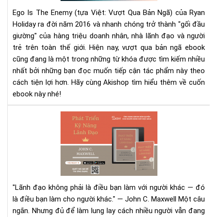
–
Ego Is The Enemy (tựa Việt: Vượt Qua Bản Ngã) của Ryan
Eg
Holiday ra đời năm 2016 và nhanh chóng trở thành "gối đầu
Is
giường" của hàng triệu doanh nhân, nhà lãnh đạo và người
Th
trẻ trên toàn thế giới. Hiện nay, vượt qua bản ngã ebook
Ene
Kẻ
cũng đang là một trong những từ khóa được tìm kiếm nhiều
Th
nhất bởi những bạn đọc muốn tiếp cận tác phẩm này theo
Lớn
cách tiện lợi hơn. Hãy cùng Akishop tìm hiểu thêm về cuốn
Nhấ
ebook này nhé!
Củ
Bạn
Phá
Chí
Tri
Là
Kỹ
Bản
Nă
Th
Lãn
Đạ
—
"Lãnh đạo không phải là điều bạn làm với người khác — đó
Khi
là điều bạn làm cho người khác." — John C. Maxwell
Một câu
Ảnh
ngắn. Nhưng đủ để làm lung lay cách nhiều người vẫn đang
Hư