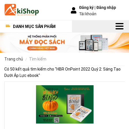
Đăng ký |
Đăng nhập
Tài khoản
DANH MỤC SẢN PHẨM
trang chủ
tìm kiếm
Có 50 kết quả tìm kiếm cho "
HBR OnPoint 2022 Quý 2: Sáng Tạo
Dưới Áp Lực ebook
"
Kế
Ho
Bí
Ng
–
Khi
Mộ