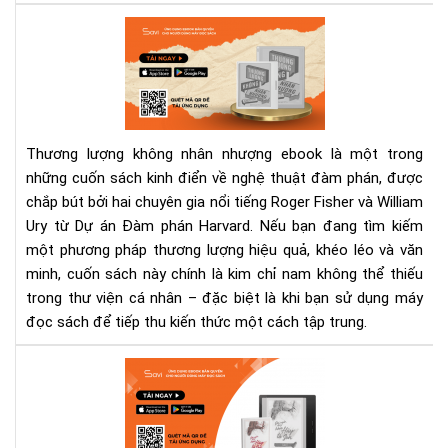
Th
lượ
kh
nhâ
nh
eb
Thương lượng không nhân nhượng ebook là một trong
–
những cuốn sách kinh điển về nghệ thuật đàm phán, được
Sác
chắp bút bởi hai chuyên gia nổi tiếng Roger Fisher và William
đà
phá
Ury từ Dự án Đàm phán Harvard. Nếu bạn đang tìm kiếm
kin
một phương pháp thương lượng hiệu quả, khéo léo và văn
điể
minh, cuốn sách này chính là kim chỉ nam không thể thiếu
cho
trong thư viện cá nhân – đặc biệt là khi bạn sử dụng máy
ngư
đọc sách để tiếp thu kiến thức một cách tập trung.
hiệ
đại
Eb
“Đờ
ngắ
đừ