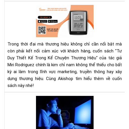
Qu
"Tư
Bí
Duy
Ng
Thi
Tha
Kế
Đổi
Tr
Cá
Kể
Bạn
Trong thời đại mà thương hiệu không chỉ cần nổi bật mà
Chu
Nhì
còn phải kết nối cảm xúc với khách hàng, cuốn sách "Tư
Th
Nh
Duy Thiết Kế Trong Kể Chuyện Thương Hiệu" của tác giả
Hiệ
Do
Miri Rodriguez chính là kim chỉ nam không thể thiếu cho bất
–
Ngh
Cẩ
kỳ ai làm trong lĩnh vực marketing, truyền thông hay xây
Na
dựng thương hiệu. Cùng Akishop tìm hiểu thêm về cuốn
Và
sách này nhé!
Ch
Mar
Ánh
Tr
sán
Kỷ
xan
Ngu
từ
Số
điệ