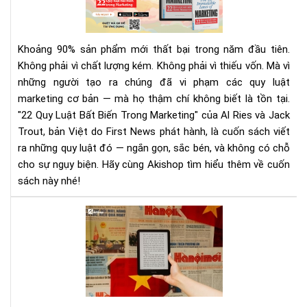
Luậ
Bất
Biế
Khoảng 90% sản phẩm mới thất bại trong năm đầu tiên.
Tr
Không phải vì chất lượng kém. Không phải vì thiếu vốn. Mà vì
Mar
những người tạo ra chúng đã vi phạm các quy luật
|
marketing cơ bản — mà họ thậm chí không biết là tồn tại.
Tải
Eb
"22 Quy Luật Bất Biến Trong Marketing" của Al Ries và Jack
Bản
Trout, bản Việt do First News phát hành, là cuốn sách viết
Quy
ra những quy luật đó — ngắn gọn, sắc bén, và không có chỗ
Trê
cho sự ngụy biện. Hãy cùng Akishop tìm hiểu thêm về cuốn
Sav
sách này nhé!
Tại
sao
đọ
sác
điệ
tử
giú