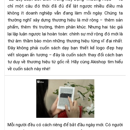
Sác
chỉ một câu đó thôi đã đủ để lật ngược nhiều điều mà
&
không ít doanh nghiệp vẫn đang làm mỗi ngày.
Chúng ta
Tải
thường nghĩ xây dựng thương hiệu là mở rộng – thêm sản
Eb
phẩm, thêm thị trường, thêm phân khúc. Nhưng hai tác giả
Trê
lại lập luận ngược lại hoàn toàn: chính sự mở rộng đó mới là
Sav
thứ âm thầm bào mòn những thương hiệu từng vĩ đại nhất.
Đây không phải cuốn sách dạy bạn thiết kế logo đẹp hay
viết slogan ấn tượng – đây là cuốn sách thay đổi cách bạn
tư duy về thương hiệu từ gốc rễ. Hãy cùng Akishop tìm hiểu
về cuốn sách này nhé!
Tại
sao
đọ
sác
vào
buổ
sán
Mỗi người đều có cách riêng để bắt đầu ngày mới. Có người
giú