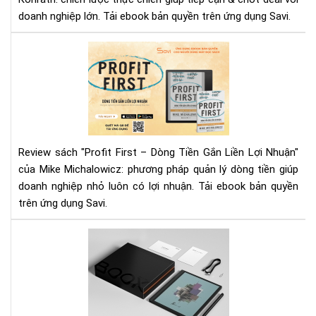
–
doanh nghiệp lớn. Tải ebook bản quyền trên ứng dụng Savi.
Jill
Kon
Rev
|
"Pr
Tải
Fir
Eb
–
Trê
Dò
Sav
Tiề
Gắ
Review sách "Profit First – Dòng Tiền Gắn Liền Lợi Nhuận"
Liề
của Mike Michalowicz: phương pháp quản lý dòng tiền giúp
Lợi
doanh nghiệp nhỏ luôn có lợi nhuận. Tải ebook bản quyền
Nhu
trên ứng dụng Savi.
Bí
Quy
Giữ
Tab
Lợi
Ult
Nh
C
Ch
Pro
Do
-
Ngh
Má