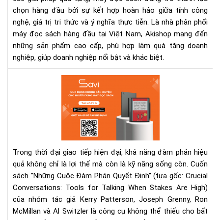
dàn
chọn hàng đầu bởi sự kết hợp hoàn hảo giữa tính công
cho
nghệ, giá trị tri thức và ý nghĩa thực tiễn. Là nhà phân phối
đối
máy đọc sách hàng đầu tại Việt Nam, Akishop mang đến
tác
những sản phẩm cao cấp, phù hợp làm quà tặng doanh
và
nghiệp, giúp doanh nghiệp nổi bật và khác biệt.
khá
hàn
Nh
Cu
Đà
Phá
Quy
Địn
Bí
Trong thời đại giao tiếp hiện đại, khả năng đàm phán hiệu
Quy
quả không chỉ là lợi thế mà còn là kỹ năng sống còn. Cuốn
Đà
sách "Những Cuộc Đàm Phán Quyết Định" (tựa gốc: Crucial
Phá
Conversations: Tools for Talking When Stakes Are High)
Hiệ
Qu
của nhóm tác giả Kerry Patterson, Joseph Grenny, Ron
Ca
McMillan và Al Switzler là công cụ không thể thiếu cho bất