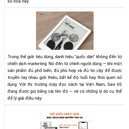
số hóa này.
Số
Má
đọ
sác
qu
dân
là
gì
Trong thế giới tiêu dùng, danh hiệu "quốc dân" không đến từ
—
chiến dịch marketing. Nó đến từ chính người dùng — khi một
và
sản phẩm đủ phổ biến, đủ phù hợp và đủ tin cậy để được
vì
truyền tay nhau giới thiệu, bất kể độ tuổi hay thói quen sử
sao
Sav
dụng. Với thị trường máy đọc sách tại Việt Nam, Savi 6S
6S
đang được gọi bằng cái tên đó — và có những lý do cụ thể
lại
để lý giải điều này.
đư
gọi
Ưu
như
Đãi
vậy
Th