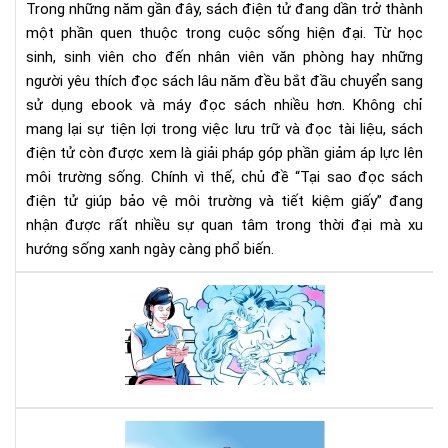
Trong những năm gần đây, sách điện tử đang dần trở thành
bảo
một phần quen thuộc trong cuộc sống hiện đại. Từ học
vệ
sinh, sinh viên cho đến nhân viên văn phòng hay những
môi
người yêu thích đọc sách lâu năm đều bắt đầu chuyển sang
trư
và
sử dụng ebook và máy đọc sách nhiều hơn. Không chỉ
tiết
mang lại sự tiện lợi trong việc lưu trữ và đọc tài liệu, sách
kiệ
điện tử còn được xem là giải pháp góp phần giảm áp lực lên
giấ
môi trường sống. Chính vì thế, chủ đề “Tại sao đọc sách
điện tử giúp bảo vệ môi trường và tiết kiệm giấy” đang
nhận được rất nhiều sự quan tâm trong thời đại mà xu
hướng sống xanh ngày càng phổ biến.
Tì
đọ
eb
-
cần
tỉn
táo
Độ