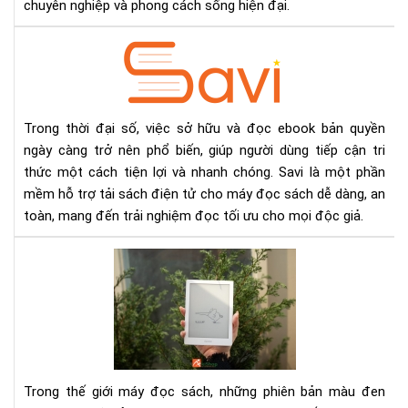
chuyên nghiệp và phong cách sống hiện đại.
Sav
–
Phầ
Mề
Tải
Trong thời đại số, việc sở hữu và đọc ebook bản quyền
Eb
ngày càng trở nên phổ biến, giúp người dùng tiếp cận tri
Bản
thức một cách tiện lợi và nhanh chóng. Savi là một phần
Quy
mềm hỗ trợ tải sách điện tử cho máy đọc sách dễ dàng, an
Nh
toàn, mang đến trải nghiệm đọc tối ưu cho mọi độc giả.
Chó
Tiệ
Bo
Lợi
Go
Ch
6
Mọi
Trắ
Độ
–
Giả
Má
Đọ
Trong thế giới máy đọc sách, những phiên bản màu đen
Sác