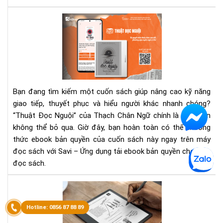
Tải
Eb
Kh
Bản
Phá
Quy
“Th
Trê
Đọ
Sav
Ngu
–
Ng
Bạn đang tìm kiếm một cuốn sách giúp nâng cao kỹ năng
Thu
giao tiếp, thuyết phục và hiểu người khác nhanh chóng?
Gia
“Thuật Đọc Nguội” của Thạch Chân Ngữ chính là lựa chọn
Tiế
không thể bỏ qua. Giờ đây, bạn hoàn toàn có thể thưởng
Bậc
Thầ
thức ebook bản quyền của cuốn sách này ngay trên máy
đọc sách với Savi – Ứng dụng tải ebook bản quyền cho máy
đọc sách.
Hư
dẫn
nha
chu