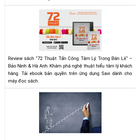
Eb
Ng
72
Hô
Thu
Nay
Tấn
Cô
Tâ
Lý
Tr
Review sách "72 Thuật Tấn Công Tâm Lý Trong Bán Lẻ" –
Bán
Bảo Ninh & Hà Anh. Khám phá nghệ thuật hiểu tâm lý khách
Lẻ
hàng. Tải ebook bản quyền trên ứng dụng Savi dành cho
|
máy đọc sách.
Rev
Chi
Tiế
Eb
&
hay
Tải
:
Eb
7
Bư
Đệ
Dẫ