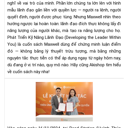
nghĩ về vai trò của mình.
Phần lớn chúng ta lớn lên với hình
Qu
Tr
mẫu lãnh đạo gắn liền với quyền lực — người ra lệnh, người
Hơ
quyết định, người được phục tùng. Nhưng Maxwell nhìn theo
Quy
hướng ngược lại hoàn toàn: lãnh đạo đích thực không lấy đi
Lực
năng lượng của người khác, mà tạo ra năng lượng cho họ.
Phát Triển Kỹ Năng Lãnh Đạo (Developing the Leader Within
You) là cuốn sách Maxwell dùng để chứng minh luận điểm
đó — không bằng lý thuyết trừu tượng, mà bằng những
nguyên tắc thực tiễn có thể áp dụng ngay từ ngày hôm nay,
dù đang ở vị trí nào, quy mô nào. Hãy cũng Akishop tìm hiểu
về cuốn sách này nha!
Sự
Kiệ
Trả
Ng
Má
Đọ
Sác