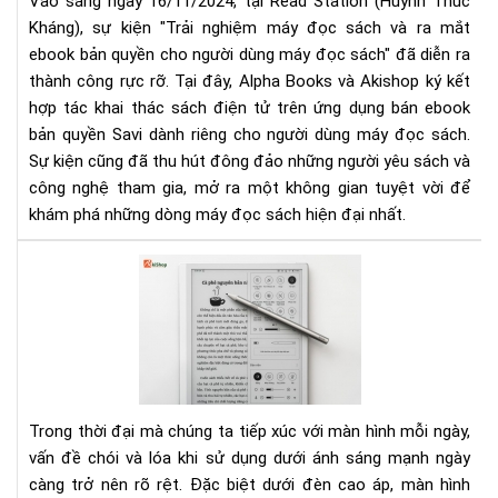
Vào sáng ngày 16/11/2024, tại Read Station (Huỳnh Thúc
và
Kháng), sự kiện "Trải nghiệm máy đọc sách và ra mắt
Ra
Mắ
ebook bản quyền cho người dùng máy đọc sách" đã diễn ra
Eb
thành công rực rỡ. Tại đây, Alpha Books và Akishop ký kết
Bản
hợp tác khai thác sách điện tử trên ứng dụng bán ebook
Quy
bản quyền Savi dành riêng cho người dùng máy đọc sách.
Dà
Sự kiện cũng đã thu hút đông đảo những người yêu sách và
Ch
công nghệ tham gia, mở ra một không gian tuyệt vời để
Ngư
khám phá những dòng máy đọc sách hiện đại nhất.
Dù
Má
Tại
Đọ
sao
Sác
mà
hìn
E-
ink
kh
Trong thời đại mà chúng ta tiếp xúc với màn hình mỗi ngày,
bị
vấn đề chói và lóa khi sử dụng dưới ánh sáng mạnh ngày
lóa
càng trở nên rõ rệt. Đặc biệt dưới đèn cao áp, màn hình
khi