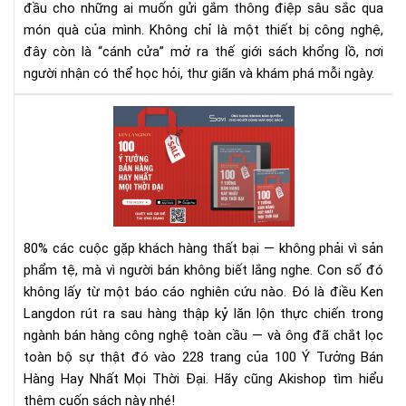
-
đầu cho những ai muốn gửi gắm thông điệp sâu sắc qua
Xu
món quà của mình. Không chỉ là một thiết bị công nghệ,
hư
đây còn là “cánh cửa” mở ra thế giới sách khổng lồ, nơi
quà
người nhận có thể học hỏi, thư giãn và khám phá mỗi ngày.
tặn
tri
100
thứ
Ý
thờ
Tư
đại
Bán
số
Hà
Hay
Nhấ
80% các cuộc gặp khách hàng thất bại — không phải vì sản
Mọi
phẩm tệ, mà vì người bán không biết lắng nghe.
Con số đó
Thờ
không lấy từ một báo cáo nghiên cứu nào. Đó là điều Ken
Đại
Langdon rút ra sau hàng thập kỷ lăn lộn thực chiến trong
–
Rev
ngành bán hàng công nghệ toàn cầu — và ông đã chắt lọc
Sác
toàn bộ sự thật đó vào 228 trang của 100 Ý Tưởng Bán
&
Hàng Hay Nhất Mọi Thời Đại. Hãy cũng Akishop tìm hiểu
Tải
thêm cuốn sách này nhé!