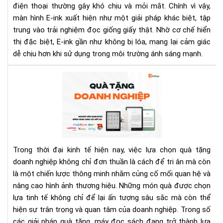
dù
điện thoại thường gây khó chịu và mỏi mắt. Chính vì vậy,
dướ
màn hình E-ink xuất hiện như một giải pháp khác biệt, tập
đè
trung vào trải nghiệm đọc giống giấy thật. Nhờ cơ chế hiển
cao
thị đặc biệt, E-ink gần như không bị lóa, mang lại cảm giác
áp?
dễ chịu hơn khi sử dụng trong môi trường ánh sáng mạnh.
Giả
thí
Má
chi
đọ
tiết
sác
từ
-
A–
Mó
Z
quà
tặn
Trong thời đại kinh tế hiện nay, việc lựa chọn quà tặng
do
doanh nghiệp không chỉ đơn thuần là cách để tri ân mà còn
ngh
là một chiến lược thông minh nhằm củng cố mối quan hệ và
cao
nâng cao hình ảnh thương hiệu. Những món quà được chọn
cấp
và
lựa tinh tế không chỉ để lại ấn tượng sâu sắc mà còn thể
ý
hiện sự trân trọng và quan tâm của doanh nghiệp. Trong số
ngh
các giải pháp quà tặng, máy đọc sách đang trở thành lựa