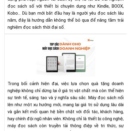
trê
đọc sách số với thiết bị chuyên dụng như Kindle, BOOX,
má
Kobo… Dù bạn mới bắt đầu hay là người yêu đọc sách lâu
đọ
năm, đây là hướng dẫn không thể bỏ qua để nâng tầm trải
sác
nghiệm đọc sách thời đại số.
To
nh
má
đọ
sác
làm
quà
Trong bối cảnh hiện đại, việc lựa chọn quà tặng doanh
tặn
nghiệp không chỉ dừng lại ở giá trị vật chất mà còn thể hiện
do
sự tinh tế, sáng tạo và ý nghĩa sâu sắc. Máy đọc sách nổi
ngh
lên như một xu hướng mới, mang lại giá trị sử dụng lâu dài
san
trọ
và gắn kết mối quan hệ bền chặt với đối tác, khách hàng,
và
hay chính đội ngũ nhân viên. Không chỉ là thiết bị công nghệ,
ý
máy đọc sách còn truyền tải thông điệp về tri thức, sự
ngh