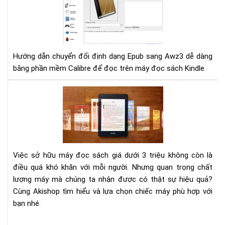
chu
Th
đổi
Chi
địn
Ch
dạ
Mọi
Epu
Nh
Hướng dẫn chuyển đổi định dạng Epub sang Awz3 dễ dàng
san
Qu
bằng phần mềm Calibre để đọc trên máy đọc sách Kindle
Aw
Lý
của
Kin
Mu
má
đọ
sác
Kin
nào
Việc sở hữu máy đọc sách giá dưới 3 triệu không còn là
giá
điều quá khó khăn với mỗi người. Nhưng quan trọng chất
dướ
lượng máy mà chúng ta nhận được có thật sự hiệu quả?
3
tri
Cùng Akishop tìm hiểu và lựa chọn chiếc máy phù hợp với
bạn nhé.