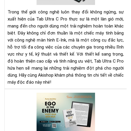
Nh
tín
bản
Trong thế giới công nghệ luôn thay đổi không ngừng, sự
E-
xuất hiện của Tab Ultra C Pro thực sự là một làn gió mới,
Ink
mang đến cho người dùng một trải nghiệm hoàn toàn khác
hiệ
biệt. Đây không chỉ đơn thuần là một chiếc máy tính bảng
đại
với công nghệ màn hình E-Ink, mà là một công cụ đắc lực,
bậc
hỗ trợ tối đa công việc của các chuyên gia trong nhiều lĩnh
nhấ
vực như y tế, kỹ thuật và thiết kế. Với thiết kế sang trọng,
hiệ
độ hoàn thiện cao cấp và tính năng ưu việt, Tab Ultra C Pro
nay
hứa hẹn sẽ mang lại những trải nghiệm đột phá cho người
dùng. Hãy cùng Akishop khám phá thông tin chi tiết về chiếc
máy độc đáo này nhé!
Rev
Sác
Vượ
Qu
Bản
Ng