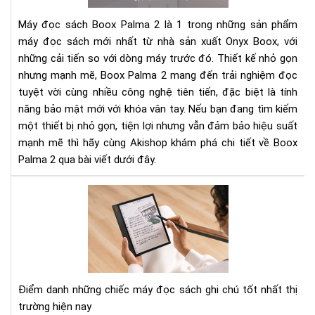
sác
Máy đọc sách Boox Palma 2 là 1 trong những sản phẩm
nhỏ
máy đọc sách mới nhất từ nhà sản xuất Onyx Boox, với
gọ
những cải tiến so với dòng máy trước đó. Thiết kế nhỏ gọn
với
nhưng mạnh mẽ, Boox Palma 2 mang đến trải nghiệm đọc
hiệ
năn
tuyệt vời cùng nhiều công nghệ tiên tiến, đặc biệt là tính
mạ
năng bảo mật mới với khóa vân tay. Nếu bạn đang tìm kiếm
mẽ
một thiết bị nhỏ gọn, tiện lợi nhưng vẫn đảm bảo hiệu suất
và
mạnh mẽ thì hãy cùng Akishop khám phá chi tiết về Boox
bảo
Palma 2 qua bài viết dưới đây.
mậ
tiê
To
tiế
3
má
đọ
sác
có
tín
Điểm danh những chiếc máy đọc sách ghi chú tốt nhất thị
năn
trường hiện nay