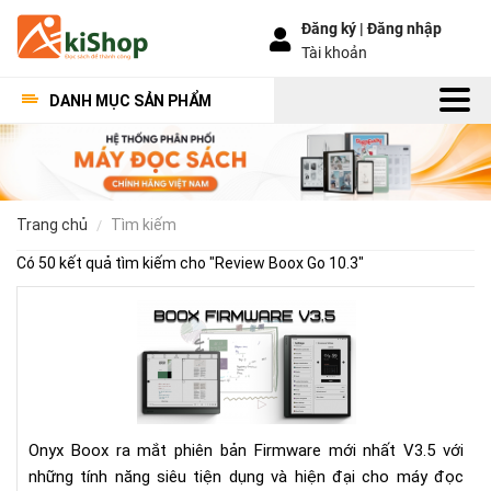
Đăng ký |
Đăng nhập
Tài khoản
DANH MỤC SẢN PHẨM
trang chủ
tìm kiếm
Có 50 kết quả tìm kiếm cho "
Review Boox Go 10.3
"
Bo
Fir
V3.
Có
gì
mới
Onyx Boox ra mắt phiên bản Firmware mới nhất V3.5 với
những tính năng siêu tiện dụng và hiện đại cho máy đọc