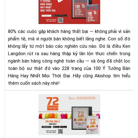
đại
Bán
số
Hà
Hay
Nhấ
80% các cuộc gặp khách hàng thất bại — không phải vì sản
Mọi
phẩm tệ, mà vì người bán không biết lắng nghe.
Con số đó
Thờ
không lấy từ một báo cáo nghiên cứu nào. Đó là điều Ken
Đại
Langdon rút ra sau hàng thập kỷ lăn lộn thực chiến trong
–
Rev
ngành bán hàng công nghệ toàn cầu — và ông đã chắt lọc
Sác
toàn bộ sự thật đó vào 228 trang của 100 Ý Tưởng Bán
&
Hàng Hay Nhất Mọi Thời Đại. Hãy cũng Akishop tìm hiểu
Tải
thêm cuốn sách này nhé!
Eb
Ng
72
Hô
Thu
Nay
Tấn
Cô
Tâ
Lý
Tr