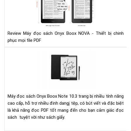
đọ
sác
Ony
Bo
NO
-
Review Máy đọc sách Onyx Boox NOVA - Thiết bị chinh
Thi
phục mọi file PDF
bị
chi
Đá
phụ
giá
mọi
má
file
đọ
PD
sác
Ony
Bo
Máy đọc sách Onyx Boox Note 10.3 trang bị nhiều tính năng
Not
cao cấp, hỗ trợ nhiều đinh dangj tệp, có bút viết và đặc biệt
10.
là khả năng đọc PDF tốt mang đến cho bạn cảm giác đọc
sách tuyệt vời như sách giấy.