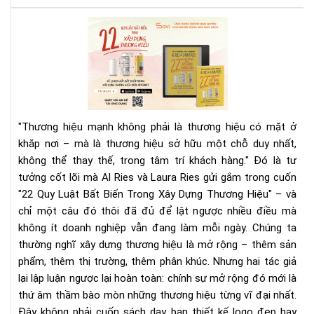
ghi
chú
22
tốt
Quy
nhấ
Luậ
hiệ
Bất
nay
Biế
Tr
Xây
"Thương hiệu mạnh không phải là thương hiệu có mặt ở
Dự
khắp nơi – mà là thương hiệu sở hữu một chỗ duy nhất,
Th
không thể thay thế, trong tâm trí khách hàng."
Đó là tư
Hiệ
tưởng cốt lõi mà Al Ries và Laura Ries gửi gắm trong cuốn
|
Rev
"22 Quy Luật Bất Biến Trong Xây Dựng Thương Hiệu" – và
Sác
chỉ một câu đó thôi đã đủ để lật ngược nhiều điều mà
&
không ít doanh nghiệp vẫn đang làm mỗi ngày.
Chúng ta
Tải
thường nghĩ xây dựng thương hiệu là mở rộng – thêm sản
Eb
phẩm, thêm thị trường, thêm phân khúc. Nhưng hai tác giả
Trê
lại lập luận ngược lại hoàn toàn: chính sự mở rộng đó mới là
Sav
thứ âm thầm bào mòn những thương hiệu từng vĩ đại nhất.
Đây không phải cuốn sách dạy bạn thiết kế logo đẹp hay