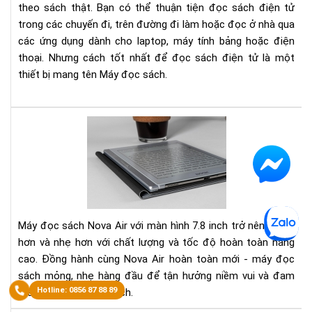
theo sách thật. Bạn có thể thuận tiện đọc sách điện tử
MOB
trong các chuyến đi, trên đường đi làm hoặc đọc ở nhà qua
AZ
các ứng dụng dành cho laptop, máy tính bảng hoặc điện
VÀ
thoại. Nhưng cách tốt nhất để đọc sách điện tử là một
NH
thiết bị mang tên Máy đọc sách.
HƠ
TH
NỮ
Trê
tay
Bo
No
Air:
má
đọ
Máy đọc sách Nova Air với màn hình 7.8 inch trở nên mỏng
sác
hơn và nhẹ hơn với chất lượng và tốc độ hoàn toàn nâng
kiê
cao. Đồng hành cùng Nova Air hoàn toàn mới - máy đọc
sổ
sách mỏng, nhẹ hàng đầu để tận hưởng niềm vui và đam
tay
điệ
mê trên từng trang sách.
tử