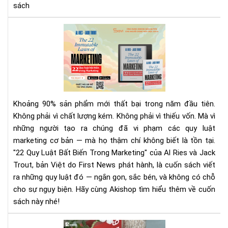
sách
Rev
Sác
22
Quy
Luậ
Bất
Biế
Khoảng 90% sản phẩm mới thất bại trong năm đầu tiên.
Tr
Không phải vì chất lượng kém. Không phải vì thiếu vốn. Mà vì
Mar
những người tạo ra chúng đã vi phạm các quy luật
|
marketing cơ bản — mà họ thậm chí không biết là tồn tại.
Tải
Eb
"22 Quy Luật Bất Biến Trong Marketing" của Al Ries và Jack
Bản
Trout, bản Việt do First News phát hành, là cuốn sách viết
Quy
ra những quy luật đó — ngắn gọn, sắc bén, và không có chỗ
Trê
cho sự ngụy biện. Hãy cùng Akishop tìm hiểu thêm về cuốn
Sav
sách này nhé!
Set