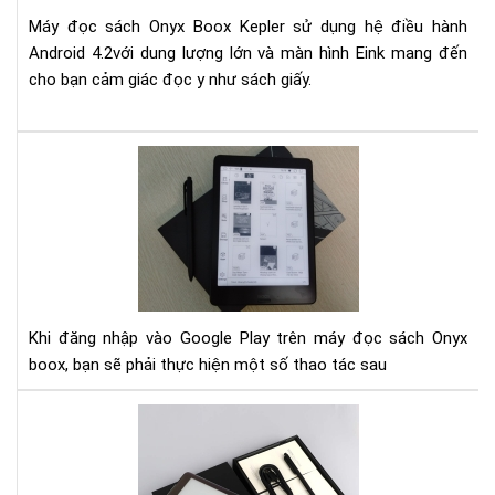
Kep
Máy đọc sách Onyx Boox Kepler sử dụng hệ điều hành
Android 4.2với dung lượng lớn và màn hình Eink mang đến
cho bạn cảm giác đọc y như sách giấy.
Hư
dẫn
đă
nhậ
Goo
Pay
trê
má
Khi đăng nhập vào Google Play trên máy đọc sách Onyx
đọ
boox, bạn sẽ phải thực hiện một số thao tác sau
sác
Ony
So
boo
Sán
Ony
Bo