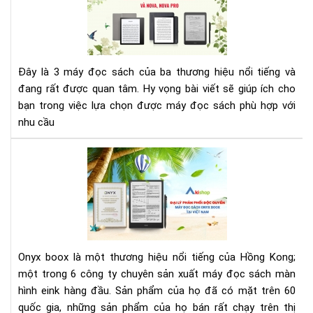
SÁ
MÁ
ĐỌ
SÁ
Đây là 3 máy đọc sách của ba thương hiệu nổi tiếng và
KIN
đang rất được quan tâm. Hy vọng bài viết sẽ giúp ích cho
OAS
KO
bạn trong việc lựa chọn được máy đọc sách phù hợp với
FO
nhu cầu
ON
BO
AK
NO
-
(N
ĐẠI
PRO
LÝ
PH
PHỐ
ĐỘ
Onyx boox là một thương hiệu nổi tiếng của Hồng Kong;
QU
một trong 6 công ty chuyên sản xuất máy đọc sách màn
MÁ
hình eink hàng đầu. Sản phẩm của họ đã có mặt trên 60
ĐỌ
quốc gia, những sản phẩm của họ bán rất chạy trên thị
SÁ