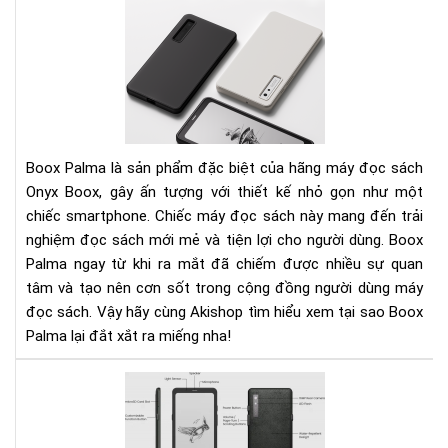
gì
khi
cho
má
đọ
sác
Bo
Pal
Boox Palma là sản phẩm đặc biệt của hãng máy đọc sách
đắt
Onyx Boox, gây ấn tượng với thiết kế nhỏ gọn như một
xắt
chiếc smartphone. Chiếc máy đọc sách này mang đến trải
ra
nghiệm đọc sách mới mẻ và tiện lợi cho người dùng. Boox
miế
Palma ngay từ khi ra mắt đã chiếm được nhiều sự quan
tâm và tạo nên cơn sốt trong cộng đồng người dùng máy
đọc sách. Vậy hãy cùng Akishop tìm hiểu xem tại sao Boox
Palma lại đắt xắt ra miếng nha!
Nê
lựa
chọ
đọ