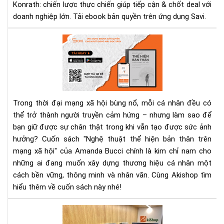
Konrath: chiến lược thực chiến giúp tiếp cận & chốt deal với
–
doanh nghiệp lớn. Tải ebook bản quyền trên ứng dụng Savi.
Jill
Kon
"Ng
|
thu
Tải
thể
Eb
hiệ
Trê
bản
Sav
thâ
Trong thời đại mạng xã hội bùng nổ, mỗi cá nhân đều có
trê
thể trở thành người truyền cảm hứng – nhưng làm sao để
mạ
bạn giữ được sự chân thật trong khi vẫn tạo được sức ảnh
xã
hội
hưởng? Cuốn sách "Nghệ thuật thể hiện bản thân trên
–
mạng xã hội" của Amanda Bucci chính là kim chỉ nam cho
Cu
những ai đang muốn xây dựng thương hiệu cá nhân một
sác
cách bền vững, thông minh và nhân văn. Cùng Akishop tìm
giú
hiểu thêm về cuốn sách này nhé!
bạn
số
Rev
thậ
má