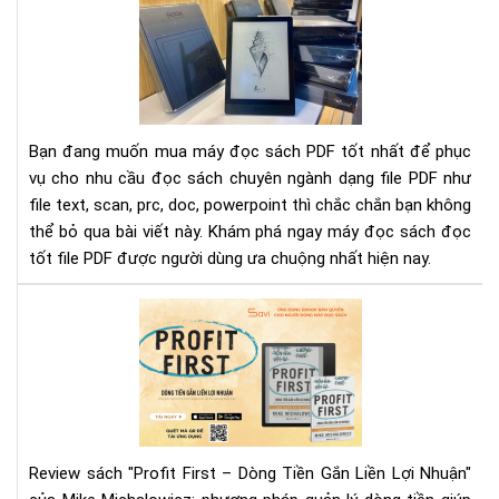
và
đọ
tạo
sác
ảnh
pdf
hư
tốt
số
nhấ
hiệ
Bạn đang muốn mua máy đọc sách PDF tốt nhất để phục
nay
vụ cho nhu cầu đọc sách chuyên ngành dạng file PDF như
file text, scan, prc, doc, powerpoint thì chắc chắn bạn không
thể bỏ qua bài viết này. Khám phá ngay máy đọc sách đọc
tốt file PDF được người dùng ưa chuộng nhất hiện nay.
Rev
"Pr
Fir
–
Dò
Tiề
Gắ
Review sách "Profit First – Dòng Tiền Gắn Liền Lợi Nhuận"
Liề