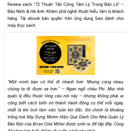
Review sách "72 Thuật Tấn Công Tâm Lý Trong Bán Lẻ" –
Bán
Bảo Ninh & Hà Anh. Khám phá nghệ thuật hiểu tâm lý khách
Lẻ
hàng. Tải ebook bản quyền trên ứng dụng Savi dành cho
|
máy đọc sách.
Rev
Chi
Tiế
Rev
&
Sác
Tải
"Xâ
Eb
Dự
Nh
Hiệ
Qu
"Một mình bạn có thể đi nhanh hơn. Nhưng cùng nhau,
Dà
chúng ta đi được xa hơn." — Ngạn ngữ châu Phi. Mọi nhà
Ch
quản lý đều thuộc lòng câu nói này – nhưng không phải ai
Nh
cũng biết cách biến nó thành hành động cụ thể mỗi ngày,
Qu
Lý
nhất là khi lịch làm việc luôn kín đặc. Đó chính là khoảng
Bận
trống mà Xây Dựng Nhóm Hiệu Quả Dành Cho Nhà Quản Lý
Rộn
Bận Rộn của Brian Cole Miller được sinh ra để lấp đầy. Cùng
–