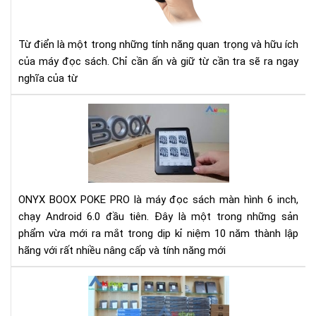
Má
đọ
sác
Từ điển là một trong những tính năng quan trọng và hữu ích
Ony
của máy đọc sách. Chỉ cần ấn và giữ từ cần tra sẽ ra ngay
boo
nghĩa của từ
Rev
Má
đọ
sác
Ony
Bo
ONYX BOOX POKE PRO là máy đọc sách màn hình 6 inch,
Po
chạy Android 6.0 đầu tiên. Đây là một trong những sản
Pro
phẩm vừa mới ra mắt trong dịp kỉ niệm 10 năm thành lập
mới
hãng với rất nhiều nâng cấp và tính năng mới
nhấ
Rev
-
Đá