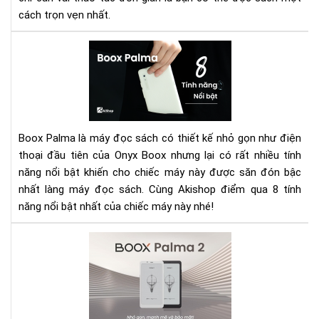
PD
cách trọn vẹn nhất.
trê
dò
Má
má
đọ
Ony
sác
Bo
Bo
Pal
và
Boox Palma là máy đọc sách có thiết kế nhỏ gọn như điện
8
thoại đầu tiên của Onyx Boox nhưng lại có rất nhiều tính
tín
năng nổi bật khiến cho chiếc máy này được săn đón bậc
năn
nổi
nhất làng máy đọc sách. Cùng Akishop điểm qua 8 tính
bật
năng nổi bật nhất của chiếc máy này nhé!
xứn
đá
Rev
xuố
Bo
tiề
Pal
2:
Má
đọ