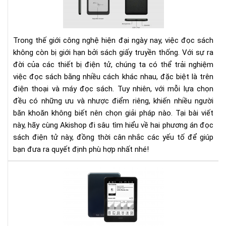
sác
trê
điệ
Trong thế giới công nghệ hiện đại ngày nay, việc đọc sách
tho
không còn bị giới hạn bởi sách giấy truyền thống. Với sự ra
hay
đời của các thiết bị điện tử, chúng ta có thể trải nghiệm
má
việc đọc sách bằng nhiều cách khác nhau, đặc biệt là trên
đọ
điện thoại và máy đọc sách. Tuy nhiên, với mỗi lựa chọn
sác
đều có những ưu và nhược điểm riêng, khiến nhiều người
băn khoăn không biết nên chọn giải pháp nào. Tại bài viết
này, hãy cùng Akishop đi sâu tìm hiểu về hai phương án đọc
sách điện tử này, đồng thời cân nhắc các yếu tố để giúp
bạn đưa ra quyết định phù hợp nhất nhé!
Đá
giá
má
đọ
sác