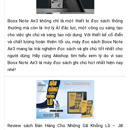
Má
đọ
sác
Boox Note Air3 không chỉ là một thiết bị đọc sách thông
ghi
thường mà còn là trợ lý AI đắc lực, một công cụ sáng tạo
chú
cho việc ghi chú và sáng tạo nội dung. Với thiết kế cổ điển
hot
và chất lượng hoàn thiện tối ưu, máy đọc sách Boox Note
nhấ
hiệ
Air3 mang lại trải nghiệm đọc sách và ghi chú tốt nhất cho
nay
người dùng. Hãy cùng Akishop tìm hiểu xem lý do vì sao
Boox Note Air3 là máy đọc sách ghi chú hot nhất hiện nay
nhé!
Rev
"Bá
Hà
Ch
Nh
Gã
Kh
Review sách Bán Hàng Cho Những Gã Khổng Lồ – Jill
Lồ"