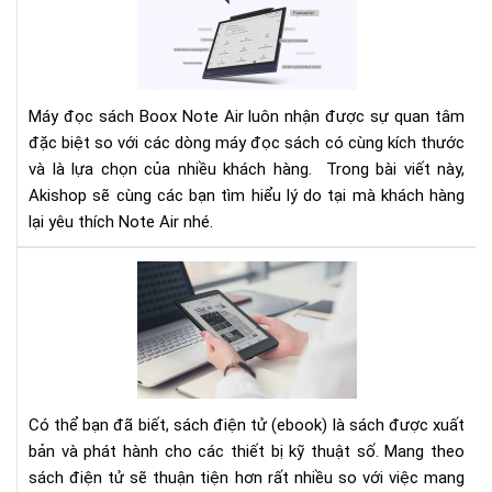
lí
do
bạn
nên
lựa
Máy đọc sách Boox Note Air luôn nhận được sự quan tâm
chọ
đặc biệt so với các dòng máy đọc sách có cùng kích thước
má
và là lựa chọn của nhiều khách hàng. Trong bài viết này,
đọ
sác
Akishop sẽ cùng các bạn tìm hiểu lý do tại mà khách hàng
ON
lại yêu thích Note Air nhé.
BO
NO
TH
AIR
BỊ
ĐỌ
SÁ
TỐ
NH
CH
Có thể bạn đã biết, sách điện tử (ebook) là sách được xuất
ĐỊ
bản và phát hành cho các thiết bị kỹ thuật số. Mang theo
DẠ
sách điện tử sẽ thuận tiện hơn rất nhiều so với việc mang
EPU