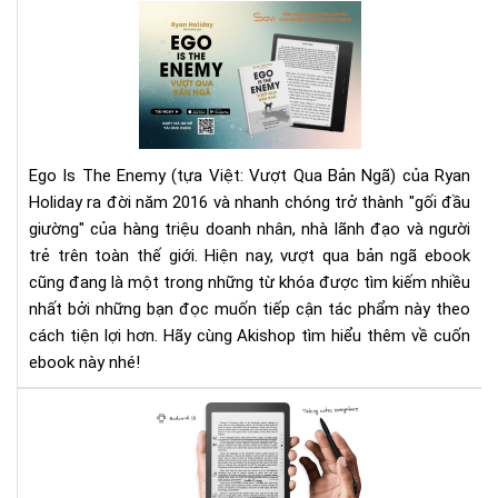
Rev
Sác
Vượ
Qu
Bản
Ng
–
Ego Is The Enemy (tựa Việt: Vượt Qua Bản Ngã) của Ryan
Eg
Holiday ra đời năm 2016 và nhanh chóng trở thành "gối đầu
Is
giường" của hàng triệu doanh nhân, nhà lãnh đạo và người
Th
trẻ trên toàn thế giới. Hiện nay, vượt qua bản ngã ebook
Ene
Kẻ
cũng đang là một trong những từ khóa được tìm kiếm nhiều
Th
nhất bởi những bạn đọc muốn tiếp cận tác phẩm này theo
Lớn
cách tiện lợi hơn. Hãy cùng Akishop tìm hiểu thêm về cuốn
Nhấ
ebook này nhé!
Củ
Bạn
Đá
Chí
giá
Là
má
Bản
đọ