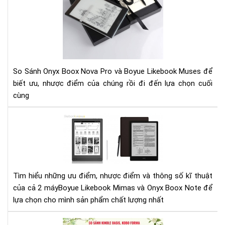
No
Pro
và
Boy
Lik
Mu
So Sánh Onyx Boox Nova Pro và Boyue Likebook Muses để
biết ưu, nhược điểm của chúng rồi đi đến lựa chọn cuối
cùng
So
sán
Boy
Lik
Mi
và
Tìm hiểu những ưu điểm, nhược điểm và thông số kĩ thuật
Ony
của cả 2 máyBoyue Likebook Mimas và Onyx Boox Note để
Bo
lựa chọn cho mình sản phẩm chất lượng nhất
Not
SO