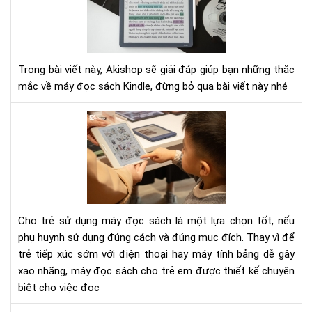
kin
là
gì?
Có
nên
Trong bài viết này, Akishop sẽ giải đáp giúp bạn những thắc
mu
mắc về máy đọc sách Kindle, đừng bỏ qua bài viết này nhé
má
đọ
To
sác
má
Kin
đọ
khô
sác
cho
trẻ
em
Cho trẻ sử dụng máy đọc sách là một lựa chọn tốt, nếu
202
phụ huynh sử dụng đúng cách và đúng mục đích. Thay vì để
trẻ tiếp xúc sớm với điện thoại hay máy tính bảng dễ gây
xao nhãng, máy đọc sách cho trẻ em được thiết kế chuyên
biệt cho việc đọc