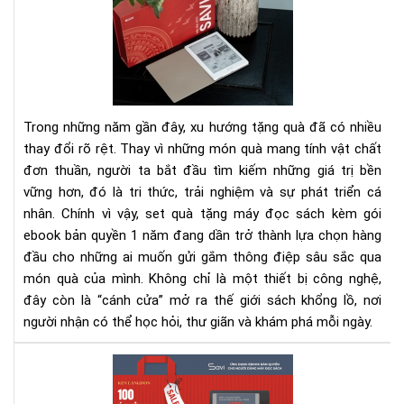
quà
tặn
má
đọ
sác
kè
Trong những năm gần đây, xu hướng tặng quà đã có nhiều
gói
thay đổi rõ rệt. Thay vì những món quà mang tính vật chất
eb
đơn thuần, người ta bắt đầu tìm kiếm những giá trị bền
bản
vững hơn, đó là tri thức, trải nghiệm và sự phát triển cá
quy
1
nhân. Chính vì vậy, set quà tặng máy đọc sách kèm gói
nă
ebook bản quyền 1 năm đang dần trở thành lựa chọn hàng
-
đầu cho những ai muốn gửi gắm thông điệp sâu sắc qua
Xu
món quà của mình. Không chỉ là một thiết bị công nghệ,
hư
đây còn là “cánh cửa” mở ra thế giới sách khổng lồ, nơi
quà
người nhận có thể học hỏi, thư giãn và khám phá mỗi ngày.
tặn
tri
100
thứ
Ý
thờ
Tư