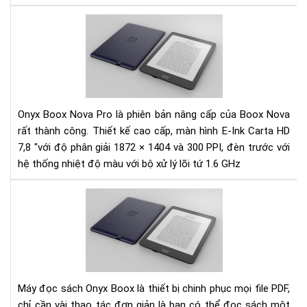
Pro
và
Đá
No
giá
Pro
Má
đọ
sác
Ony
Bo
Onyx Boox Nova Pro là phiên bản nâng cấp của Boox Nova
No
rất thành công. Thiết kế cao cấp, màn hình E-Ink Carta HD
pro
7,8 "với độ phân giải 1872 × 1404 và 300 PPI, đèn trước với
hệ thống nhiệt độ màu với bộ xử lý lõi tứ 1.6 GHz
Hư
dẫn
các
điề
chỉ
ph
chữ
Máy đọc sách Onyx Boox là thiết bị chinh phục mọi file PDF,
file
chỉ cần vài thao tác đơn giản là bạn có thể đọc sách một