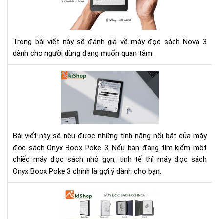
Th
sác
Ony
Bo
No
Trong bài viết này sẽ đánh giá về máy đọc sách Nova 3
3
dành cho người dùng đang muốn quan tâm.
Má
đọ
sác
Bo
Po
3
Bài viết này sẽ nêu được những tính năng nổi bật của máy
-
đọc sách Onyx Boox Poke 3. Nếu bạn đang tìm kiếm một
Thi
chiếc máy đọc sách nhỏ gọn, tinh tế thì máy đọc sách
bị
Onyx Boox Poke 3 chính là gợi ý dành cho bạn.
điệ
tử
So
bỏ
sán
túi
má
kh