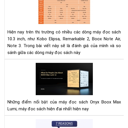
đọ
thể
sác
thi
Ko
của
Eli
bạn
Rem
Hiện nay trên thị trường có nhiều các dòng máy đọc sách
2,
10.3 inch, như Kobo Elipsa, Remarkable 2, Boox Note Air,
Bo
Note 3. Trong bài viết này sẽ là đánh giá của mình và so
Not
sánh giữa các dòng máy đọc sách này
Air,
Not
Mọi
3
ngư
thí
gì
về
BO
Những điểm nổi bật của máy đọc sách Onyx Boox Max
Ma
Lumi, máy đọc sách hiện đại nhất hiện nay
Lum
7