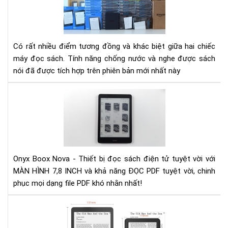
giá
má
đọ
sác
Có rất nhiều điểm tương đồng và khác biệt giữa hai chiếc
Kin
máy đọc sách. Tính năng chống nước và nghe được sách
pap
nói đã được tích hợp trên phiên bản mới nhất này
gen
3
Đá
và
giá
Kin
Ony
pap
Bo
gen
No
4
Onyx Boox Nova - Thiết bị đọc sách điện tử tuyệt vời với
MÀN HÌNH 7,8 INCH và khả năng ĐỌC PDF tuyệt vời, chinh
phục mọi dạng file PDF khó nhằn nhất!
Rev
Má