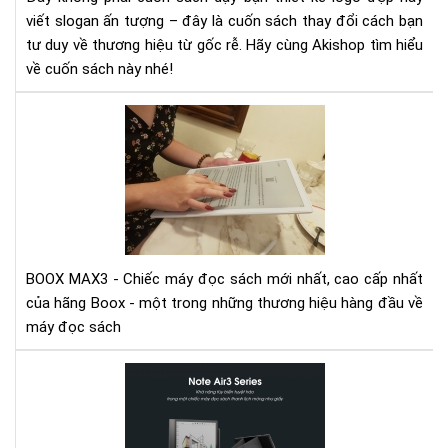
viết slogan ấn tượng – đây là cuốn sách thay đổi cách bạn
tư duy về thương hiệu từ gốc rễ. Hãy cùng Akishop tìm hiểu
về cuốn sách này nhé!
Vid
mở
hộp
và
trê
tay
siê
ph
BOOX MAX3 - Chiếc máy đọc sách mới nhất, cao cấp nhất
Bo
của hãng Boox - một trong những thương hiệu hàng đầu về
Ma
máy đọc sách
3
Bo
Not
Air
-