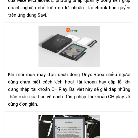
của Mike Michalowicz: phương pháp quản lý dòng tiền giúp
Lợi
doanh nghiệp nhỏ luôn có lợi nhuận. Tải ebook bản quyền
Nhu
trên ứng dụng Savi.
Bí
Quy
Giữ
Cá
Lợi
kíc
Nh
hoạ
Ch
tài
Do
kho
Ngh
CH
Nh
Pla
Khi mới mua máy đọc sách dòng Onyx Boox nhiều người
trê
dùng chưa biết cách kích hoạt tài khoản hay gặp lỗi khi
má
đăng nhập tài khoản CH Play. Bài viết này sẽ giải đáp những
đọ
thắc mắc của bạn về cách đăng nhập tài khoản CH play vô
sác
Ony
cùng đơn giản.
Bo
Má
đọ
sác