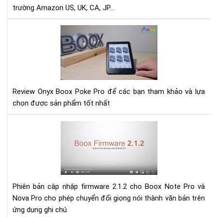
ON
trường Amazon US, UK, CA, JP...
BO
TẠI
Rev
VIỆ
Ony
NA
Bo
Po
Pro
Review Onyx Boox Poke Pro để các bạn tham khảo và lựa
chọn được sản phẩm tốt nhất
Hư
dẫn
cập
nhậ
fir
2.1
Phiên bản cập nhập firmware 2.1.2 cho Boox Note Pro và
cho
Nova Pro cho phép chuyển đổi giọng nói thành văn bản trên
Bo
ứng dụng ghi chú
Not