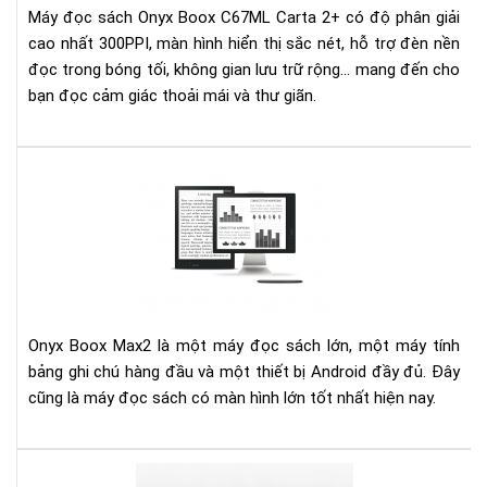
Máy đọc sách Onyx Boox C67ML Carta 2+ có độ phân giải
Car
cao nhất 300PPI, màn hình hiển thị sắc nét, hỗ trợ đèn nền
2+
đọc trong bóng tối, không gian lưu trữ rộng... mang đến cho
bạn đọc cảm giác thoải mái và thư giãn.
Ony
Bo
Ma
13.
Inc
e-
Rea
Rev
Onyx Boox Max2 là một máy đọc sách lớn, một máy tính
bảng ghi chú hàng đầu và một thiết bị Android đầy đủ. Đây
cũng là máy đọc sách có màn hình lớn tốt nhất hiện nay.
Điề