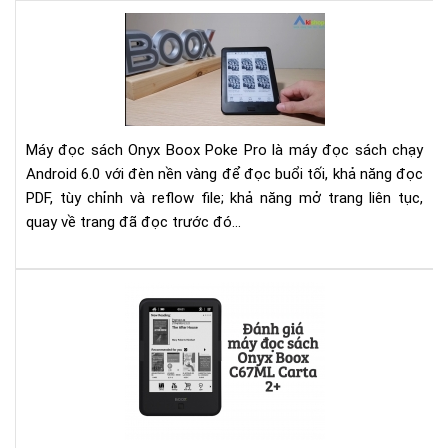
Đá
giá
má
đọ
sác
Ony
Máy đọc sách Onyx Boox Poke Pro là máy đọc sách chạy
Bo
Android 6.0 với đèn nền vàng để đọc buổi tối, khả năng đọc
Po
PDF, tùy chỉnh và reflow file; khả năng mở trang liên tục,
Pro
quay về trang đã đọc trước đó...
Đá
giá
má
đọ
sác
Ony
Bo
C6