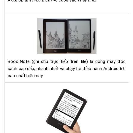
Akishop tìm hiểu thêm về cuốn sách này nhé!
Bri
Col
Mill
Đá
Cẩ
giá
Na
Bo
Th
Not
Chi
10.
Ch
và
Mọi
Bo
Boox Note (ghi chú trực tiếp trên file) là dòng máy đọc
Nh
Not
sách cap cấp, nhanh nhất và chạy hệ điều hành Android 6.0
Qu
S
cao nhất hiện nay
Lý
Hư
dẫn
cài
đặt
từ
điể
cho