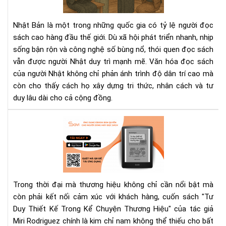
ngư
Nhậ
Nhật Bản là một trong những quốc gia có tỷ lệ người đọc
–
sách cao hàng đầu thế giới. Dù xã hội phát triển nhanh, nhịp
Nề
sống bận rộn và công nghệ số bùng nổ, thói quen đọc sách
tản
vẫn được người Nhật duy trì mạnh mẽ. Văn hóa đọc sách
tri
thứ
của người Nhật không chỉ phản ánh trình độ dân trí cao mà
tạo
còn cho thấy cách họ xây dựng tri thức, nhân cách và tư
nên
duy lâu dài cho cả cộng đồng.
xã
hội
"Tư
bền
Duy
vữn
Thi
Kế
Tr
Kể
Trong thời đại mà thương hiệu không chỉ cần nổi bật mà
Chu
còn phải kết nối cảm xúc với khách hàng, cuốn sách "Tư
Th
Duy Thiết Kế Trong Kể Chuyện Thương Hiệu" của tác giả
Hiệ
Miri Rodriguez chính là kim chỉ nam không thể thiếu cho bất
–