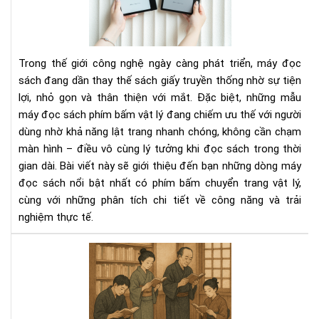
sác
có
phí
bấ
Trong thế giới công nghệ ngày càng phát triển, máy đọc
chu
sách đang dần thay thế sách giấy truyền thống nhờ sự tiện
tra
lợi, nhỏ gọn và thân thiện với mắt. Đặc biệt, những mẫu
vật
máy đọc sách phím bấm vật lý đang chiếm ưu thế với người
lý
dùng nhờ khả năng lật trang nhanh chóng, không cần chạm
màn hình – điều vô cùng lý tưởng khi đọc sách trong thời
gian dài. Bài viết này sẽ giới thiệu đến bạn những dòng máy
đọc sách nổi bật nhất có phím bấm chuyển trang vật lý,
cùng với những phân tích chi tiết về công năng và trải
nghiệm thực tế.
Văn
hóa
đọ
sác
của