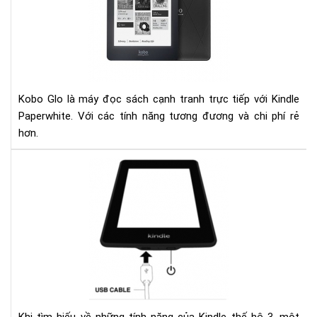
và
kin
pap
Kobo Glo là máy đọc sách cạnh tranh trực tiếp với Kindle
Paperwhite. Với các tính năng tương đương và chi phí rẻ
hơn.
Ngu
nhâ
của
hiệ
tượ
sụt
pin
nha
ở
kin