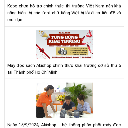
Kobo chưa hỗ trợ chính thức thị trường Việt Nam nên khả
năng hiển thị các font chữ tiếng Việt bị lỗi ở cả tiêu đề và
mục lục
Má
đọ
sác
Aki
tưn
bừ
Máy đọc sách Akishop chính thức khai trương cơ sở thứ 5
kha
tại Thành phố Hồ Chí Minh
trư
cơ
Aki
sở
mở
thứ
rộn
5
hệ
thố
phâ
phố
Ngày 15/9/2024, Akishop - hệ thống phân phối máy đọc