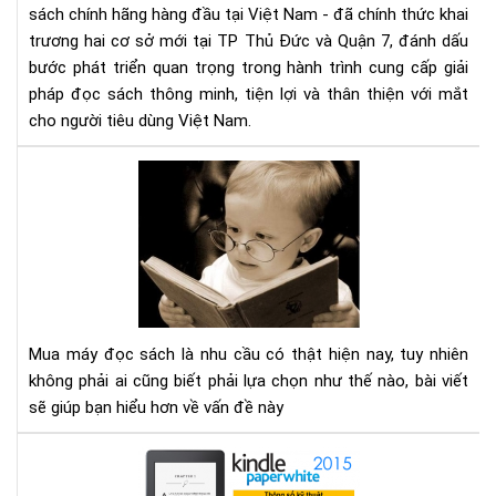
má
sách chính hãng hàng đầu tại Việt Nam - đã chính thức khai
đọ
trương hai cơ sở mới tại TP Thủ Đức và Quận 7, đánh dấu
sác
bước phát triển quan trọng trong hành trình cung cấp giải
số
pháp đọc sách thông minh, tiện lợi và thân thiện với mắt
1
cho người tiêu dùng Việt Nam.
Việ
Na
Mu
với
má
2
đọ
cơ
sác
sở
cần
mới
tìm
tại
hiể
TP
nh
HC
Mua máy đọc sách là nhu cầu có thật hiện nay, tuy nhiên
gì
không phải ai cũng biết phải lựa chọn như thế nào, bài viết
cho
sẽ giúp bạn hiểu hơn về vấn đề này
thí
hợp
Địa
chỉ