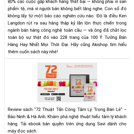
80% các cuộc gặp khách hàng thất bại — không phải vì sản
Mọi
phẩm tệ, mà vì người bán không biết lắng nghe.
Con số đó
Thờ
không lấy từ một báo cáo nghiên cứu nào. Đó là điều Ken
Đại
Langdon rút ra sau hàng thập kỷ lăn lộn thực chiến trong
–
Rev
ngành bán hàng công nghệ toàn cầu — và ông đã chắt lọc
Sác
toàn bộ sự thật đó vào 228 trang của 100 Ý Tưởng Bán
&
Hàng Hay Nhất Mọi Thời Đại. Hãy cũng Akishop tìm hiểu
Tải
thêm cuốn sách này nhé!
Eb
Ng
72
Hô
Thu
Nay
Tấn
Cô
Tâ
Lý
Tr
Review sách "72 Thuật Tấn Công Tâm Lý Trong Bán Lẻ" –
Bán
Bảo Ninh & Hà Anh. Khám phá nghệ thuật hiểu tâm lý khách
Lẻ
hàng. Tải ebook bản quyền trên ứng dụng Savi dành cho
|
máy đọc sách.
Rev