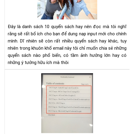
kh
phá
và
phá
Đây là danh sách 10 quyển sách hay nên đọc mà tôi nghĩ
tri
rằng sẽ rất bổ ích cho bạn để dung nạp input mới cho chính
bản
mình. Dĩ nhiên sẽ còn rất nhiều quyển sách hay khác, tuy
thâ
nhiên trong khuôn khổ email này tôi chỉ muốn chia sẻ những
bạn
nên
quyển sách nào phổ biến, có tầm ảnh hưởng lớn hay có
đọ
những ý tưởng hữu ích mà thôi
Hư
dẫn
sửa
lỗi
fon
tiế
Việ
cho
Ko