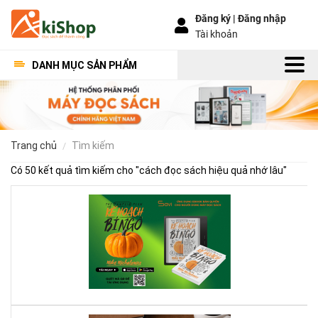
Đăng ký |
Đăng nhập
Tài khoản
DANH MỤC SẢN PHẨM
trang chủ
tìm kiếm
Có 50 kết quả tìm kiếm cho "
cách đọc sách hiệu quả nhớ lâu
"
Kế
Ho
Bí
Ng
–
Khi
Mộ
Qu