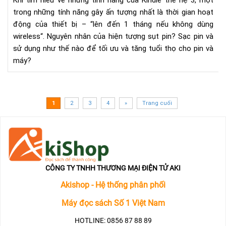
Khi tìm hiếu về những tính năng của Kindle thế hệ 3, một
và
trong những tính năng gây ấn tượng nhất là thời gian hoạt
các
động của thiết bị – “lên đến 1 tháng nếu không dùng
khắ
wireless“. Nguyên nhân của hiện tượng sụt pin? Sạc pin và
phụ
sử dụng như thế nào để tối ưu và tăng tuổi thọ cho pin và
máy?
1
2
3
4
»
Trang cuối
CÔNG TY TNHH THƯƠNG MẠI ĐIỆN TỬ AKI
Akishop - Hệ thống phân phối
Máy đọc sách Số 1 Việt Nam
HOTLINE: 0856 87 88 89