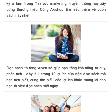
Cẩ
kỳ ai làm trong lĩnh vực marketing, truyền thông hay xây
Na
dựng thương hiệu. Cùng Akishop tìm hiểu thêm về cuốn
Và
sách này nhé!
Ch
Mar
Đọ
Tr
sác
Kỷ
thư
Ngu
xuy
Số
sẽ
giú
bạn
tăn
Đọc sách thường xuyên sẽ giúp bạn tăng khả năng tư duy,
khả
phân tích - đây là 1 trong 10 lợi ích của việc đọc sách mà
năn
bạn nên biết, cùng tìm hiểu các lợi ích khác mang lại cho
tư
bạn từ việc đọc sách mỗi ngày
duy
phâ
10
tíc
cuố
sác