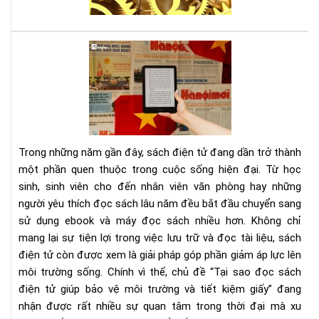
sát
thủ
kin
Tại
tế,
sao
sác
đọ
gối
sác
đầ
điệ
cho
tử
ngư
giú
mê
Trong những năm gần đây, sách điện tử đang dần trở thành
bảo
thờ
một phần quen thuộc trong cuộc sống hiện đại. Từ học
vệ
sự
sinh, sinh viên cho đến nhân viên văn phòng hay những
môi
người yêu thích đọc sách lâu năm đều bắt đầu chuyển sang
trư
và
sử dụng ebook và máy đọc sách nhiều hơn. Không chỉ
tiết
mang lại sự tiện lợi trong việc lưu trữ và đọc tài liệu, sách
kiệ
điện tử còn được xem là giải pháp góp phần giảm áp lực lên
giấ
môi trường sống. Chính vì thế, chủ đề “Tại sao đọc sách
điện tử giúp bảo vệ môi trường và tiết kiệm giấy” đang
nhận được rất nhiều sự quan tâm trong thời đại mà xu