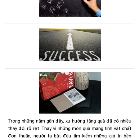
các
ngh
ng
lại
Mở
và
do
làm
ngh
khá
nhỏ
đi
đây
là
quy
Set
sác
quà
gối
tặn
đầ
má
giư
đọ
của
sác
bạn
kè
Trong những năm gần đây, xu hướng tặng quà đã có nhiều
gói
thay đổi rõ rệt. Thay vì những món quà mang tính vật chất
eb
đơn thuần, người ta bắt đầu tìm kiếm những giá trị bền
bản