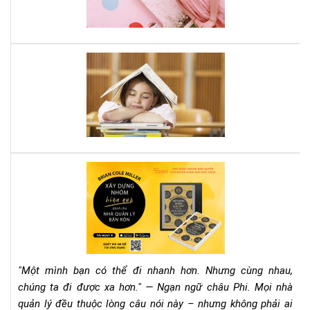
phả
Đơ
đọ
nga
quy
Cá
sác
kỳ
này
thi
chỉ
là
chu
nhỏ
nếu
Rev
bạn
Sác
biế
"Xâ
các
Dự
vượ
Nh
qua
Hiệ
nó
Qu
"Một mình bạn có thể đi nhanh hơn. Nhưng cùng nhau,
Dà
chúng ta đi được xa hơn." — Ngạn ngữ châu Phi. Mọi nhà
Ch
quản lý đều thuộc lòng câu nói này – nhưng không phải ai
Nh