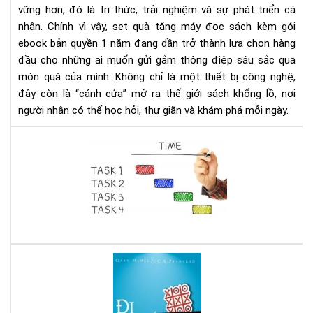
vững hơn, đó là tri thức, trải nghiệm và sự phát triển cá
quy
1
nhân. Chính vì vậy, set quà tặng máy đọc sách kèm gói
nă
ebook bản quyền 1 năm đang dần trở thành lựa chọn hàng
-
đầu cho những ai muốn gửi gắm thông điệp sâu sắc qua
Xu
món quà của mình. Không chỉ là một thiết bị công nghệ,
hư
đây còn là “cánh cửa” mở ra thế giới sách khổng lồ, nơi
quà
người nhận có thể học hỏi, thư giãn và khám phá mỗi ngày.
tặn
tri
Ho
thứ
thà
thờ
mọi
đại
việ
số
dễ
dà
với
các
Đi
làm
sau
chủ
đế
thờ
trư
gia