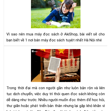
sao
nên
mu
má
đọ
sác
Vì sao nên mua máy đọc sách ở AkiShop, bài viết sẽ cho
ở
bạn biết về 1 nơi bán máy đọc sách tuyệt nhất Hà Nội nhé
Aki
Lợi
ích
của
việ
đọ
sác
điệ
Trong thời đại mà con người gần như luôn bận rộn và liên
tử
tục dịch chuyển, việc duy trì thói quen đọc sách không còn
đối
dễ dàng như trước. Nhiều người muốn đọc thêm để học hỏi,
với
thư giãn hoặc phát triển bản thân nhưng lại gặp khó khăn vì
ngư