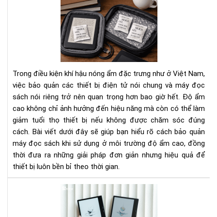
Cá
Bí
bảo
Ng
quả
Tha
má
Đổi
đọ
Cá
sác
Bạn
khi
Nhì
Trong điều kiện khí hậu nóng ẩm đặc trưng như ở Việt Nam,
sử
Nh
việc bảo quản các thiết bị điện tử nói chung và máy đọc
dụ
Do
sách nói riêng trở nên quan trọng hơn bao giờ hết. Độ ẩm
ở
Ngh
cao không chỉ ảnh hưởng đến hiệu năng mà còn có thể làm
môi
trư
giảm tuổi thọ thiết bị nếu không được chăm sóc đúng
độ
cách. Bài viết dưới đây sẽ giúp bạn hiểu rõ cách bảo quản
ẩm
máy đọc sách khi sử dụng ở môi trường độ ẩm cao, đồng
cao
thời đưa ra những giải pháp đơn giản nhưng hiệu quả để
thiết bị luôn bền bỉ theo thời gian.
To
má
đọ