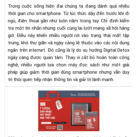
bằn
Trong cuộc sống hiện đại chúng ta đang dành quá nhiều
má
thời gian cho smartphone. Từ lúc thức dậy đến trước khi đi
đọ
ngủ, điện thoại gần như luôn nằm trong tay. Chỉ định kiểm
sác
tra một tin nhắn nhưng cuối cùng lại lướt mạng xã hội hàng
giờ. Điều này khiến nhiều người rơi vào trạng thái mất tập
trung, khó thư giãn và ngày càng lệ thuộc vào các nội dung
ngắn trên internet. Đó cũng là lý do xu hướng Digital Detox
ngày càng được quan tâm. Thay vì cắt bỏ hoàn toàn công
nghệ, nhiều người lựa chọn máy đọc sách như một giải
pháp giúp giảm thời gian dùng smartphone nhưng vẫn duy
trì thói quen tiếp nhận thông tin và giải trí lành mạnh.
100
Ý
Tư
Bán
Hà
Hay
Nhấ