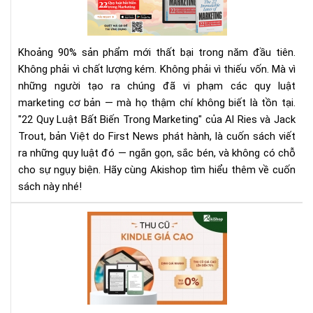
phả
Luậ
biế
Bất
Biế
Khoảng 90% sản phẩm mới thất bại trong năm đầu tiên.
Tr
Không phải vì chất lượng kém. Không phải vì thiếu vốn. Mà vì
Mar
những người tạo ra chúng đã vi phạm các quy luật
|
marketing cơ bản — mà họ thậm chí không biết là tồn tại.
Tải
Eb
"22 Quy Luật Bất Biến Trong Marketing" của Al Ries và Jack
Bản
Trout, bản Việt do First News phát hành, là cuốn sách viết
Quy
ra những quy luật đó — ngắn gọn, sắc bén, và không có chỗ
Trê
cho sự ngụy biện. Hãy cùng Akishop tìm hiểu thêm về cuốn
Sav
sách này nhé!
Aki
Th
Mu
Kin
Cũ
Với
Giá