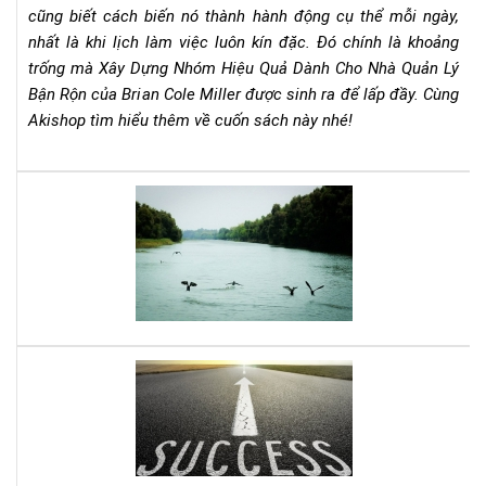
cũng biết cách biến nó thành hành động cụ thể mỗi ngày,
Qu
Lý
nhất là khi lịch làm việc luôn kín đặc. Đó chính là khoảng
Bận
trống mà Xây Dựng Nhóm Hiệu Quả Dành Cho Nhà Quản Lý
Rộn
Bận Rộn của Brian Cole Miller được sinh ra để lấp đầy. Cùng
–
Akishop tìm hiểu thêm về cuốn sách này nhé!
Bri
Col
Mill
Hiể
Cẩ
hơn
Na
cuộ
Th
số
Chi
miề
Ch
tây
Mọi
xưa
Nh
với
Lên
Qu
Vu
dây
Lý
Quy
cót
của
tin
Na
thầ
Da