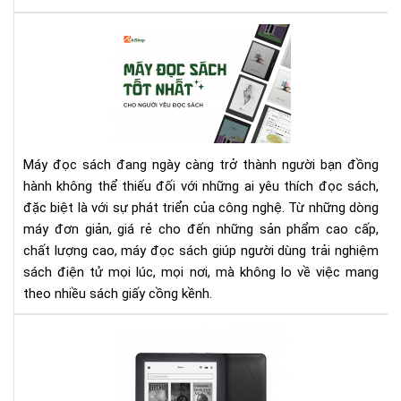
với
quy
Cá
sác
má
này
đọ
bạn
sác
nhé
tốt
nhấ
cho
Máy đọc sách đang ngày càng trở thành người bạn đồng
ngư
hành không thể thiếu đối với những ai yêu thích đọc sách,
yêu
đặc biệt là với sự phát triển của công nghệ. Từ những dòng
đọ
máy đơn giản, giá rẻ cho đến những sản phẩm cao cấp,
sác
chất lượng cao, máy đọc sách giúp người dùng trải nghiệm
sách điện tử mọi lúc, mọi nơi, mà không lo về việc mang
theo nhiều sách giấy cồng kềnh.
Đá
giá
ko
glo