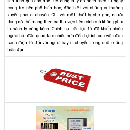
hay
lịch trình quá dày đặc. Đó cũng là lý do sách điện tử ngày
di
càng trở nên phổ biến hơn, đặc biệt với những ai thường
chu
xuyên phải di chuyển. Chỉ với một thiết bị nhỏ gọn, người
dùng có thể mang theo cả thư viện bên mình mà không phải
lo hành lý cồng kềnh. Chính sự tiện lợi đó đã khiến nhiều
người bắt đầu quan tâm nhiều hơn đến Lợi ích của việc đọc
sách điện tử đối với người hay di chuyển trong cuộc sống
hiện đại.
Địa
chỉ
bán
má
đọ
sác
giá
rẻ
Rev
nhấ
Sác
địn
22
bạn
Quy