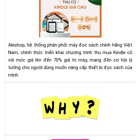
Th
Mu
Kin
Cũ
Với
Giá
Akishop, hệ thống phân phối máy đọc sách chính hãng Việt
Lên
Nam, chính thức triển khai chương trình thu mua Kindle cũ
Đế
với mức giá lên đến 70% giá trị máy, mang đến cơ hội lý
70
tưởng cho người dùng muốn nâng cấp thiết bị đọc sách của
—
Cơ
mình.
Hội
Và
Tại
Để
sao
Nâ
nên
Cấ
mu
Má
má
Đọ
đọ
Sác
sác
Ko