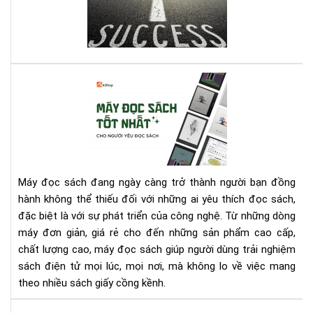
Na
cót
Th
tin
Chi
thầ
Ch
với
Mọi
quy
Nh
Cá
sác
Qu
má
này
Lý
đọ
bạn
sác
nhé
tốt
nhấ
cho
Máy đọc sách đang ngày càng trở thành người bạn đồng
ngư
hành không thể thiếu đối với những ai yêu thích đọc sách,
yêu
đặc biệt là với sự phát triển của công nghệ. Từ những dòng
đọ
máy đơn giản, giá rẻ cho đến những sản phẩm cao cấp,
sác
chất lượng cao, máy đọc sách giúp người dùng trải nghiệm
sách điện tử mọi lúc, mọi nơi, mà không lo về việc mang
theo nhiều sách giấy cồng kềnh.