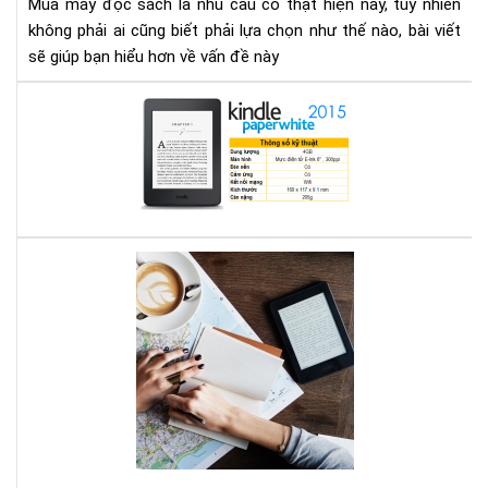
Mua máy đọc sách là nhu cầu có thật hiện nay, tuy nhiên
gì
không phải ai cũng biết phải lựa chọn như thế nào, bài viết
cho
sẽ giúp bạn hiểu hơn về vấn đề này
thí
hợp
Địa
chỉ
mu
má
đọ
sác
ở
Bạn
Hà
mê
Nội
đọ
sác
vậy
bạn
biế
má
đọ
sác