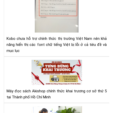
lỗi
fon
tiế
Việ
cho
Ko
Kobo chưa hỗ trợ chính thức thị trường Việt Nam nên khả
năng hiển thị các font chữ tiếng Việt bị lỗi ở cả tiêu đề và
mục lục
Má
đọ
sác
Aki
tưn
bừ
Máy đọc sách Akishop chính thức khai trương cơ sở thứ 5
kha
tại Thành phố Hồ Chí Minh
trư
cơ
Aki
sở