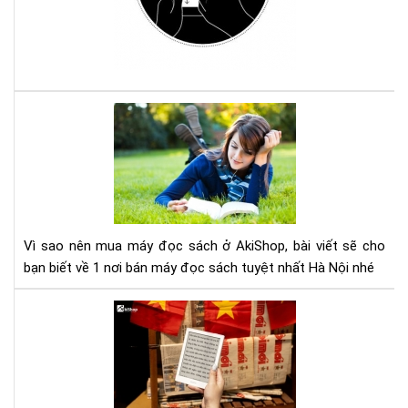
má
đọ
sác
Ko
với
Com
Vì
sao
nên
mu
má
đọ
sác
Vì sao nên mua máy đọc sách ở AkiShop, bài viết sẽ cho
ở
bạn biết về 1 nơi bán máy đọc sách tuyệt nhất Hà Nội nhé
Aki
Lợi
ích
của
việ
đọ