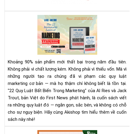
sác
giá
rẻ
Rev
nhấ
Sác
địn
22
bạn
Quy
phả
Luậ
biế
Bất
Biế
Khoảng 90% sản phẩm mới thất bại trong năm đầu tiên.
Tr
Không phải vì chất lượng kém. Không phải vì thiếu vốn. Mà vì
Mar
những người tạo ra chúng đã vi phạm các quy luật
|
marketing cơ bản — mà họ thậm chí không biết là tồn tại.
Tải
Eb
"22 Quy Luật Bất Biến Trong Marketing" của Al Ries và Jack
Bản
Trout, bản Việt do First News phát hành, là cuốn sách viết
Quy
ra những quy luật đó — ngắn gọn, sắc bén, và không có chỗ
Trê
cho sự ngụy biện. Hãy cùng Akishop tìm hiểu thêm về cuốn
Sav
sách này nhé!
Aki