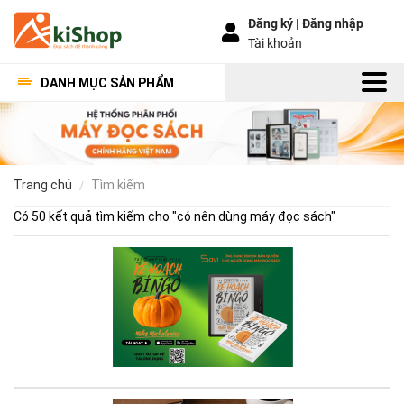
Đăng ký |
Đăng nhập
Tài khoản
DANH MỤC SẢN PHẨM
trang chủ
tìm kiếm
Có 50 kết quả tìm kiếm cho "
có nên dùng máy đọc sách
"
Kế
Ho
Bí
Ng
–
Khi
Mộ
Qu