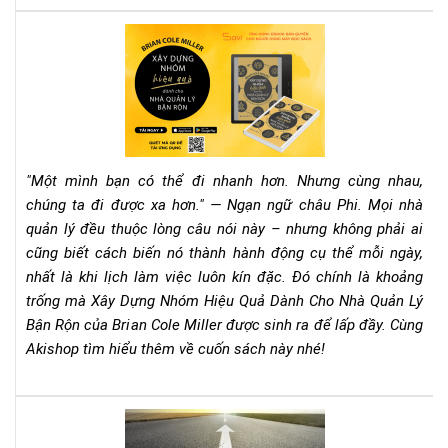
nga
quy
Rev
sác
Sác
này
"Xâ
Dự
Nh
Hiệ
Qu
"Một mình bạn có thể đi nhanh hơn. Nhưng cùng nhau,
Dà
chúng ta đi được xa hơn." — Ngạn ngữ châu Phi. Mọi nhà
Ch
quản lý đều thuộc lòng câu nói này – nhưng không phải ai
Nh
cũng biết cách biến nó thành hành động cụ thể mỗi ngày,
Qu
Lý
nhất là khi lịch làm việc luôn kín đặc. Đó chính là khoảng
Bận
trống mà Xây Dựng Nhóm Hiệu Quả Dành Cho Nhà Quản Lý
Rộn
Bận Rộn của Brian Cole Miller được sinh ra để lấp đầy. Cùng
–
Akishop tìm hiểu thêm về cuốn sách này nhé!
Bri
Col
Mill
Lên
Cẩ
dây