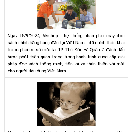
mở
thứ
rộn
5
hệ
thố
phâ
phố
Ngày 15/9/2024, Akishop - hệ thống phân phối máy đọc
má
sách chính hãng hàng đầu tại Việt Nam - đã chính thức khai
đọ
trương hai cơ sở mới tại TP Thủ Đức và Quận 7, đánh dấu
sác
bước phát triển quan trọng trong hành trình cung cấp giải
số
pháp đọc sách thông minh, tiện lợi và thân thiện với mắt
1
cho người tiêu dùng Việt Nam.
Việ
Na
Mu
với
má
2
đọ
cơ
sác
sở
cần
mới
tìm
tại
hiể
TP
nh
HC