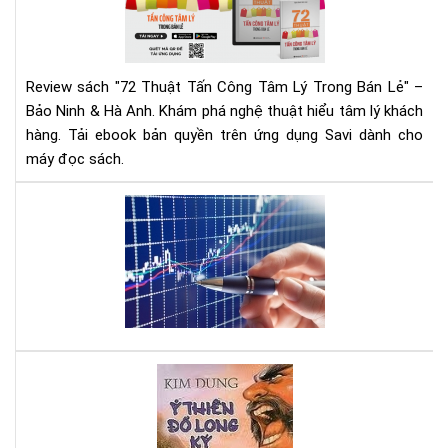
Cô
Tâ
Lý
Tr
Review sách "72 Thuật Tấn Công Tâm Lý Trong Bán Lẻ" –
Bán
Bảo Ninh & Hà Anh. Khám phá nghệ thuật hiểu tâm lý khách
Lẻ
hàng. Tải ebook bản quyền trên ứng dụng Savi dành cho
|
máy đọc sách.
Rev
Chi
Tiế
Mu
&
đầ
Tải
tư
Eb
cổ
phi
hãy
đọ
quy
Ỷ
sác
Thi
này
Đồ
Lo