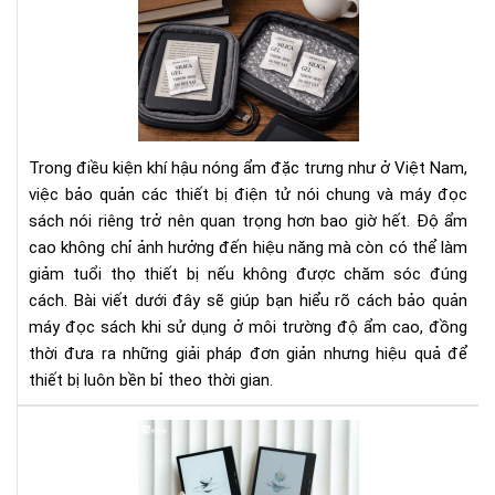
Cá
Bí
bảo
Ng
quả
Tha
má
Đổi
đọ
Cá
sác
Bạn
khi
Nhì
Trong điều kiện khí hậu nóng ẩm đặc trưng như ở Việt Nam,
sử
Nh
việc bảo quản các thiết bị điện tử nói chung và máy đọc
dụ
Do
sách nói riêng trở nên quan trọng hơn bao giờ hết. Độ ẩm
ở
Ngh
cao không chỉ ảnh hưởng đến hiệu năng mà còn có thể làm
môi
trư
giảm tuổi thọ thiết bị nếu không được chăm sóc đúng
độ
cách. Bài viết dưới đây sẽ giúp bạn hiểu rõ cách bảo quản
ẩm
máy đọc sách khi sử dụng ở môi trường độ ẩm cao, đồng
cao
thời đưa ra những giải pháp đơn giản nhưng hiệu quả để
thiết bị luôn bền bỉ theo thời gian.
To
má
đọ