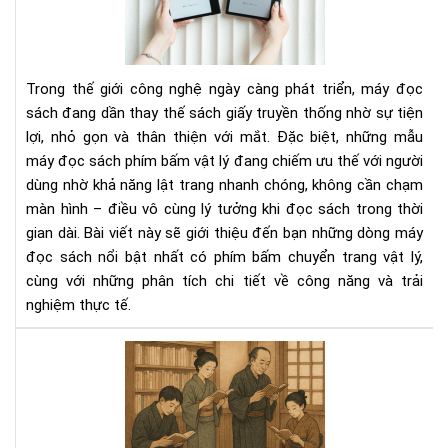
sác
có
phí
bấ
Trong thế giới công nghệ ngày càng phát triển, máy đọc
chu
sách đang dần thay thế sách giấy truyền thống nhờ sự tiện
tra
lợi, nhỏ gọn và thân thiện với mắt. Đặc biệt, những mẫu
vật
máy đọc sách phím bấm vật lý đang chiếm ưu thế với người
lý
dùng nhờ khả năng lật trang nhanh chóng, không cần chạm
màn hình – điều vô cùng lý tưởng khi đọc sách trong thời
gian dài. Bài viết này sẽ giới thiệu đến bạn những dòng máy
đọc sách nổi bật nhất có phím bấm chuyển trang vật lý,
cùng với những phân tích chi tiết về công năng và trải
nghiệm thực tế.
Văn
hóa
đọ
sác
của