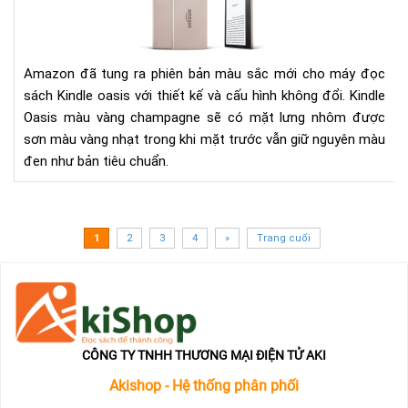
giá
má
đọ
sác
Amazon đã tung ra phiên bản màu sắc mới cho máy đọc
Kin
sách Kindle oasis với thiết kế và cấu hình không đổi. Kindle
Oas
Oasis màu vàng champagne sẽ có mặt lưng nhôm được
phi
sơn màu vàng nhạt trong khi mặt trước vẫn giữ nguyên màu
bản
đen như bản tiêu chuẩn.
mà
vàn
ch
1
2
3
4
»
Trang cuối
CÔNG TY TNHH THƯƠNG MẠI ĐIỆN TỬ AKI
Akishop - Hệ thống phân phối