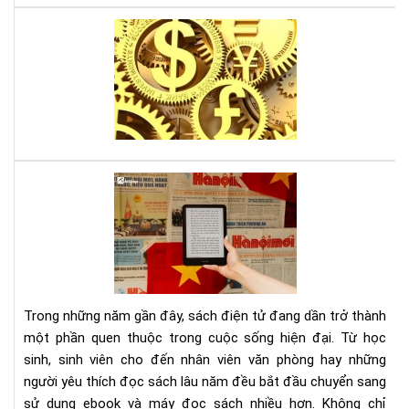
Lời
thú
tội
của
mộ
sát
thủ
kin
Tại
tế,
sao
sác
đọ
gối
sác
đầ
điệ
cho
tử
ngư
giú
mê
Trong những năm gần đây, sách điện tử đang dần trở thành
bảo
thờ
một phần quen thuộc trong cuộc sống hiện đại. Từ học
vệ
sự
sinh, sinh viên cho đến nhân viên văn phòng hay những
môi
người yêu thích đọc sách lâu năm đều bắt đầu chuyển sang
trư
và
sử dụng ebook và máy đọc sách nhiều hơn. Không chỉ