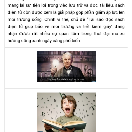
tiết
mang lại sự tiện lợi trong việc lưu trữ và đọc tài liệu, sách
kiệ
điện tử còn được xem là giải pháp góp phần giảm áp lực lên
giấ
môi trường sống. Chính vì thế, chủ đề “Tại sao đọc sách
điện tử giúp bảo vệ môi trường và tiết kiệm giấy” đang
nhận được rất nhiều sự quan tâm trong thời đại mà xu
hướng sống xanh ngày càng phổ biến.
Đọ
sác
đi,
và
bạn
sẽ
bất
Luy
ng
bộ
vì
não
nh
với
gì
sác
mìn
Kỹ
nhậ