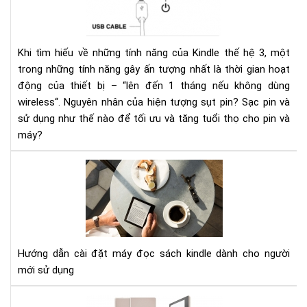
nha
ở
kin
Khi tìm hiếu về những tính năng của Kindle thế hệ 3, một
và
trong những tính năng gây ấn tượng nhất là thời gian hoạt
các
động của thiết bị – “lên đến 1 tháng nếu không dùng
khắ
wireless“. Nguyên nhân của hiện tượng sụt pin? Sạc pin và
phụ
sử dụng như thế nào để tối ưu và tăng tuổi thọ cho pin và
máy?
HƯ
DẪ
CÀI
ĐẶ
MÁ
ĐỌ
Hướng dẫn cài đặt máy đọc sách kindle dành cho người
SÁ
mới sử dụng
KIN
Đá