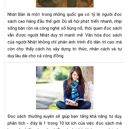
ngư
Nhậ
Nhật Bản là một trong những quốc gia có tỷ lệ người đọc
–
sách cao hàng đầu thế giới. Dù xã hội phát triển nhanh, nhịp
Nề
sống bận rộn và công nghệ số bùng nổ, thói quen đọc sách
tản
vẫn được người Nhật duy trì mạnh mẽ. Văn hóa đọc sách
tri
thứ
của người Nhật không chỉ phản ánh trình độ dân trí cao mà
tạo
còn cho thấy cách họ xây dựng tri thức, nhân cách và tư
nên
duy lâu dài cho cả cộng đồng.
xã
hội
Đọ
bền
sác
vữn
thư
xuy
sẽ
giú
bạn
tăn
Đọc sách thường xuyên sẽ giúp bạn tăng khả năng tư duy,
khả
phân tích - đây là 1 trong 10 lợi ích của việc đọc sách mà
năn