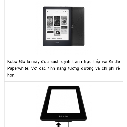
Đá
giá
ko
glo
và
kin
pap
Kobo Glo là máy đọc sách cạnh tranh trực tiếp với Kindle
Paperwhite. Với các tính năng tương đương và chi phí rẻ
hơn.
Ngu
nhâ
của
hiệ
tượ
sụt
pin