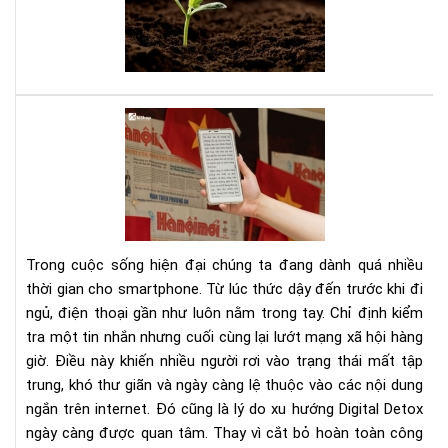
tee
đây
là
sác
của
bạn
Dig
Det
Cá
cai
ngh
sma
bằn
Trong cuộc sống hiện đại chúng ta đang dành quá nhiều
má
thời gian cho smartphone. Từ lúc thức dậy đến trước khi đi
đọ
ngủ, điện thoại gần như luôn nằm trong tay. Chỉ định kiểm
sác
tra một tin nhắn nhưng cuối cùng lại lướt mạng xã hội hàng
giờ. Điều này khiến nhiều người rơi vào trạng thái mất tập
trung, khó thư giãn và ngày càng lệ thuộc vào các nội dung
ngắn trên internet. Đó cũng là lý do xu hướng Digital Detox
ngày càng được quan tâm. Thay vì cắt bỏ hoàn toàn công