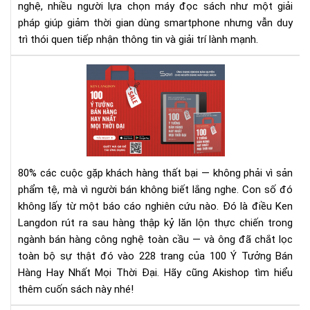
nghệ, nhiều người lựa chọn máy đọc sách như một giải
pháp giúp giảm thời gian dùng smartphone nhưng vẫn duy
trì thói quen tiếp nhận thông tin và giải trí lành mạnh.
100
Ý
Tư
Bán
Hà
Hay
Nhấ
80% các cuộc gặp khách hàng thất bại — không phải vì sản
Mọi
phẩm tệ, mà vì người bán không biết lắng nghe.
Con số đó
Thờ
không lấy từ một báo cáo nghiên cứu nào. Đó là điều Ken
Đại
Langdon rút ra sau hàng thập kỷ lăn lộn thực chiến trong
–
Rev
ngành bán hàng công nghệ toàn cầu — và ông đã chắt lọc
Sác
toàn bộ sự thật đó vào 228 trang của 100 Ý Tưởng Bán
&
Hàng Hay Nhất Mọi Thời Đại. Hãy cũng Akishop tìm hiểu
Tải
thêm cuốn sách này nhé!
Eb