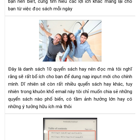
bạn nên biết, cùng tìm hiểu các lợi ích khác mang lại cho
tư
bạn từ việc đọc sách mỗi ngày
duy
phâ
10
tíc
cuố
sác
kh
phá
và
phá
Đây là danh sách 10 quyển sách hay nên đọc mà tôi nghĩ
tri
rằng sẽ rất bổ ích cho bạn để dung nạp input mới cho chính
bản
mình. Dĩ nhiên sẽ còn rất nhiều quyển sách hay khác, tuy
thâ
nhiên trong khuôn khổ email này tôi chỉ muốn chia sẻ những
bạn
nên
quyển sách nào phổ biến, có tầm ảnh hưởng lớn hay có
đọ
những ý tưởng hữu ích mà thôi
Hư
dẫn
sửa