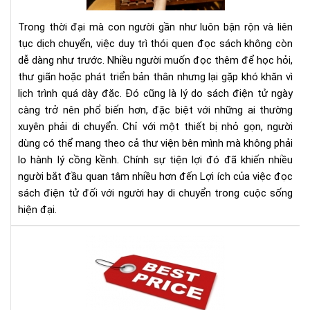
sác
điệ
Trong thời đại mà con người gần như luôn bận rộn và liên
tử
tục dịch chuyển, việc duy trì thói quen đọc sách không còn
đối
dễ dàng như trước. Nhiều người muốn đọc thêm để học hỏi,
với
thư giãn hoặc phát triển bản thân nhưng lại gặp khó khăn vì
ngư
hay
lịch trình quá dày đặc. Đó cũng là lý do sách điện tử ngày
di
càng trở nên phổ biến hơn, đặc biệt với những ai thường
chu
xuyên phải di chuyển. Chỉ với một thiết bị nhỏ gọn, người
dùng có thể mang theo cả thư viện bên mình mà không phải
lo hành lý cồng kềnh. Chính sự tiện lợi đó đã khiến nhiều
người bắt đầu quan tâm nhiều hơn đến Lợi ích của việc đọc
sách điện tử đối với người hay di chuyển trong cuộc sống
hiện đại.
Địa
chỉ
bán
má
đọ