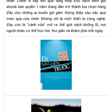
1
nhân. Chính vì vậy, set quà tặng máy đọc sách kèm gói
nă
ebook bản quyền 1 năm đang dần trở thành lựa chọn hàng
-
đầu cho những ai muốn gửi gắm thông điệp sâu sắc qua
Xu
món quà của mình. Không chỉ là một thiết bị công nghệ,
hư
đây còn là “cánh cửa” mở ra thế giới sách khổng lồ, nơi
quà
người nhận có thể học hỏi, thư giãn và khám phá mỗi ngày.
tặn
tri
Đi
thứ
sau
thờ
đế
đại
trư
số
-
Sác
hay
cho
ngư
mu
thà
Bạn
cô
tuổ