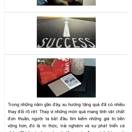
năn
đư
ghi
nhớ
Mở
do
ngh
nhỏ
đây
là
quy
Set
sác
quà
gối
tặn
đầ
má
giư
đọ
của
sác
bạn
kè
Trong những năm gần đây, xu hướng tặng quà đã có nhiều
gói
thay đổi rõ rệt. Thay vì những món quà mang tính vật chất
eb
đơn thuần, người ta bắt đầu tìm kiếm những giá trị bền
bản
vững hơn, đó là tri thức, trải nghiệm và sự phát triển cá
quy