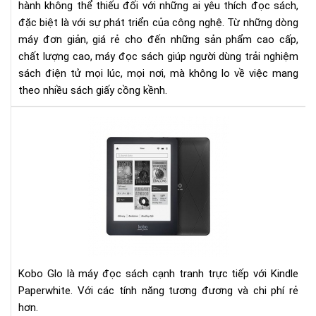
hành không thể thiếu đối với những ai yêu thích đọc sách,
yêu
đặc biệt là với sự phát triển của công nghệ. Từ những dòng
đọ
máy đơn giản, giá rẻ cho đến những sản phẩm cao cấp,
sác
chất lượng cao, máy đọc sách giúp người dùng trải nghiệm
sách điện tử mọi lúc, mọi nơi, mà không lo về việc mang
theo nhiều sách giấy cồng kềnh.
Đá
giá
ko
glo
và
kin
pap
Kobo Glo là máy đọc sách cạnh tranh trực tiếp với Kindle
Paperwhite. Với các tính năng tương đương và chi phí rẻ
hơn.