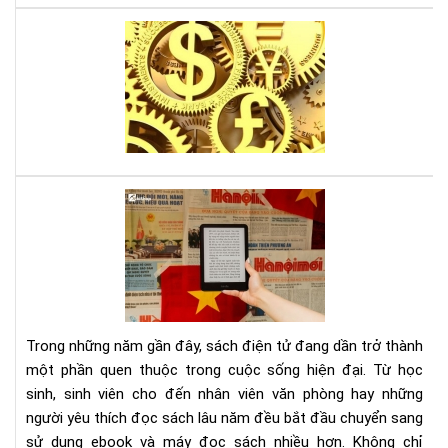
Lời
thú
tội
của
mộ
sát
thủ
kin
Tại
tế,
sao
sác
đọ
gối
sác
đầ
điệ
cho
tử
ngư
giú
mê
Trong những năm gần đây, sách điện tử đang dần trở thành
bảo
thờ
một phần quen thuộc trong cuộc sống hiện đại. Từ học
vệ
sự
sinh, sinh viên cho đến nhân viên văn phòng hay những
môi
người yêu thích đọc sách lâu năm đều bắt đầu chuyển sang
trư
và
sử dụng ebook và máy đọc sách nhiều hơn. Không chỉ