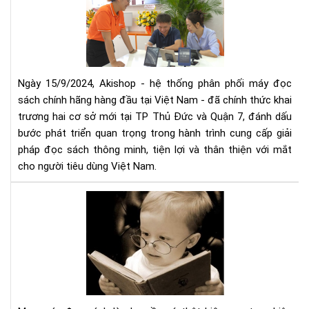
mở
thứ
rộn
5
hệ
thố
phâ
phố
Ngày 15/9/2024, Akishop - hệ thống phân phối máy đọc
má
sách chính hãng hàng đầu tại Việt Nam - đã chính thức khai
đọ
trương hai cơ sở mới tại TP Thủ Đức và Quận 7, đánh dấu
sác
bước phát triển quan trọng trong hành trình cung cấp giải
số
pháp đọc sách thông minh, tiện lợi và thân thiện với mắt
1
cho người tiêu dùng Việt Nam.
Việ
Na
Mu
với
má
2
đọ
cơ
sác
sở
cần
mới
tìm
tại
hiể
TP
nh
HC