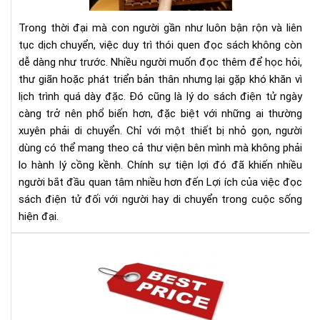
sác
điệ
Trong thời đại mà con người gần như luôn bận rộn và liên
tử
tục dịch chuyển, việc duy trì thói quen đọc sách không còn
đối
dễ dàng như trước. Nhiều người muốn đọc thêm để học hỏi,
với
thư giãn hoặc phát triển bản thân nhưng lại gặp khó khăn vì
ngư
hay
lịch trình quá dày đặc. Đó cũng là lý do sách điện tử ngày
di
càng trở nên phổ biến hơn, đặc biệt với những ai thường
chu
xuyên phải di chuyển. Chỉ với một thiết bị nhỏ gọn, người
dùng có thể mang theo cả thư viện bên mình mà không phải
lo hành lý cồng kềnh. Chính sự tiện lợi đó đã khiến nhiều
người bắt đầu quan tâm nhiều hơn đến Lợi ích của việc đọc
sách điện tử đối với người hay di chuyển trong cuộc sống
hiện đại.
Địa
chỉ
bán
má
đọ