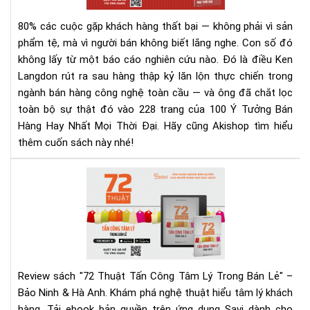
Hay
Nhấ
80% các cuộc gặp khách hàng thất bại — không phải vì sản
Mọi
phẩm tệ, mà vì người bán không biết lắng nghe.
Con số đó
Thờ
không lấy từ một báo cáo nghiên cứu nào. Đó là điều Ken
Đại
Langdon rút ra sau hàng thập kỷ lăn lộn thực chiến trong
–
Rev
ngành bán hàng công nghệ toàn cầu — và ông đã chắt lọc
Sác
toàn bộ sự thật đó vào 228 trang của 100 Ý Tưởng Bán
&
Hàng Hay Nhất Mọi Thời Đại. Hãy cũng Akishop tìm hiểu
Tải
thêm cuốn sách này nhé!
Eb
Ng
72
Hô
Thu
Nay
Tấn
Cô
Tâ
Lý
Tr
Review sách "72 Thuật Tấn Công Tâm Lý Trong Bán Lẻ" –
Bán
Bảo Ninh & Hà Anh. Khám phá nghệ thuật hiểu tâm lý khách
Lẻ
hàng. Tải ebook bản quyền trên ứng dụng Savi dành cho