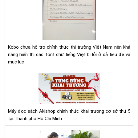
lỗi
fon
tiế
Việ
cho
Ko
Kobo chưa hỗ trợ chính thức thị trường Việt Nam nên khả
năng hiển thị các font chữ tiếng Việt bị lỗi ở cả tiêu đề và
mục lục
Má
đọ
sác
Aki
tưn
bừ
Máy đọc sách Akishop chính thức khai trương cơ sở thứ 5
kha
tại Thành phố Hồ Chí Minh
trư
cơ
Aki
sở