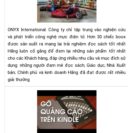
hãn
ON
Int
ONYX International. Công ty chỉ tập trung vào nghiện cứu
và phát triển công nghệ mực điện tử. Hơn 30 chiếc boox
được sản xuất ra mang lại trải nghiệm đọc sách tốt nhất
Hãng luôn cố gắng để đem lại những sản phẩm tốt nhất
cho các Khách hàng, đáp ứng nhiều nhu cầu và mục đích sử
dụng: những người đam mê đọc sách; Giáo dục; Nhà Xuất
bản; Chính phủ và kinh doanh Hãng đã đạt được rất nhiều
giải thưởng
Hư
dẫn
gỡ
bỏ
qu
cáo
(Sp