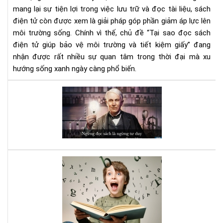
tiết
mang lại sự tiện lợi trong việc lưu trữ và đọc tài liệu, sách
kiệ
điện tử còn được xem là giải pháp góp phần giảm áp lực lên
giấ
môi trường sống. Chính vì thế, chủ đề “Tại sao đọc sách
điện tử giúp bảo vệ môi trường và tiết kiệm giấy” đang
nhận được rất nhiều sự quan tâm trong thời đại mà xu
hướng sống xanh ngày càng phổ biến.
Đọ
sác
đi,
và
bạn
sẽ
bất
Luy
ng
bộ
vì
não
nh
với
gì
sác
mìn
Kỹ
nhậ