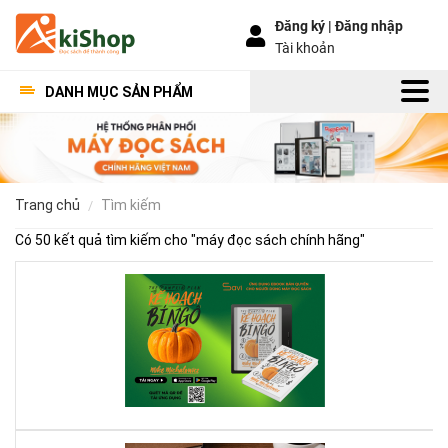
Đăng ký |
Đăng nhập
Tài khoản
DANH MỤC SẢN PHẨM
trang chủ
tìm kiếm
Có 50 kết quả tìm kiếm cho "
máy đọc sách chính hãng
"
Kế
Ho
Bí
Ng
–
Khi
Mộ
Qu