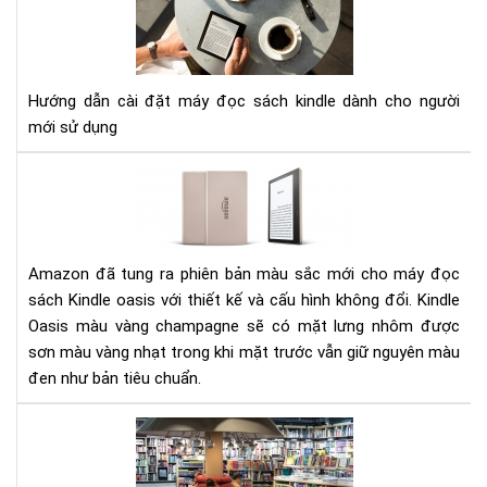
CÀI
ĐẶ
MÁ
ĐỌ
Hướng dẫn cài đặt máy đọc sách kindle dành cho người
SÁ
mới sử dụng
KIN
Đá
giá
má
đọ
sác
Amazon đã tung ra phiên bản màu sắc mới cho máy đọc
Kin
sách Kindle oasis với thiết kế và cấu hình không đổi. Kindle
Oas
Oasis màu vàng champagne sẽ có mặt lưng nhôm được
phi
sơn màu vàng nhạt trong khi mặt trước vẫn giữ nguyên màu
bản
đen như bản tiêu chuẩn.
mà
vàn
Giớ
ch
thi
về