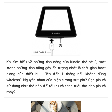
Ngu
nhâ
của
hiệ
tượ
sụt
pin
nha
ở
kin
Khi tìm hiếu về những tính năng của Kindle thế hệ 3, một
và
trong những tính năng gây ấn tượng nhất là thời gian hoạt
các
động của thiết bị – “lên đến 1 tháng nếu không dùng
khắ
wireless“. Nguyên nhân của hiện tượng sụt pin? Sạc pin và
phụ
sử dụng như thế nào để tối ưu và tăng tuổi thọ cho pin và
máy?
HƯ
DẪ