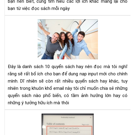
bạn nên biết, cùng tìm hiểu các lợi ích khác mang lại cho
tư
bạn từ việc đọc sách mỗi ngày
duy
phâ
10
tíc
cuố
sác
kh
phá
và
phá
Đây là danh sách 10 quyển sách hay nên đọc mà tôi nghĩ
tri
rằng sẽ rất bổ ích cho bạn để dung nạp input mới cho chính
bản
mình. Dĩ nhiên sẽ còn rất nhiều quyển sách hay khác, tuy
thâ
nhiên trong khuôn khổ email này tôi chỉ muốn chia sẻ những
bạn
nên
quyển sách nào phổ biến, có tầm ảnh hưởng lớn hay có
đọ
những ý tưởng hữu ích mà thôi
Hư
dẫn
sửa