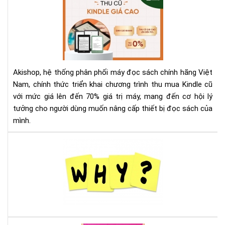
Th
Mu
Kin
Cũ
Với
Giá
Akishop, hệ thống phân phối máy đọc sách chính hãng Việt
Lên
Nam, chính thức triển khai chương trình thu mua Kindle cũ
Đế
với mức giá lên đến 70% giá trị máy, mang đến cơ hội lý
70
tưởng cho người dùng muốn nâng cấp thiết bị đọc sách của
—
Cơ
mình.
Hội
Và
Tại
Để
sao
Nâ
nên
Cấ
mu
Má
má
Đọ
đọ
Sác
sác
Ko