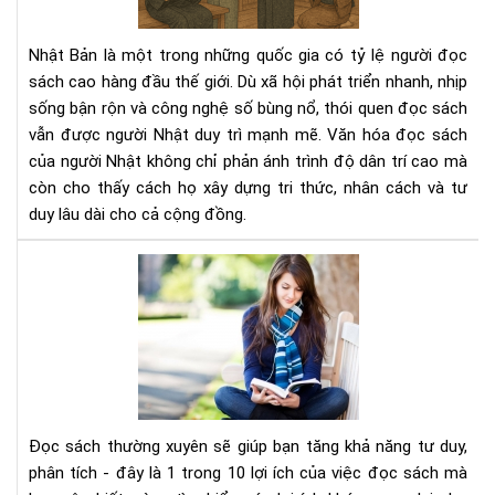
ngư
Nhậ
Nhật Bản là một trong những quốc gia có tỷ lệ người đọc
–
sách cao hàng đầu thế giới. Dù xã hội phát triển nhanh, nhịp
Nề
sống bận rộn và công nghệ số bùng nổ, thói quen đọc sách
tản
vẫn được người Nhật duy trì mạnh mẽ. Văn hóa đọc sách
tri
thứ
của người Nhật không chỉ phản ánh trình độ dân trí cao mà
tạo
còn cho thấy cách họ xây dựng tri thức, nhân cách và tư
nên
duy lâu dài cho cả cộng đồng.
xã
hội
Đọ
bền
sác
vữn
thư
xuy
sẽ
giú
bạn
tăn
Đọc sách thường xuyên sẽ giúp bạn tăng khả năng tư duy,
khả
phân tích - đây là 1 trong 10 lợi ích của việc đọc sách mà
năn