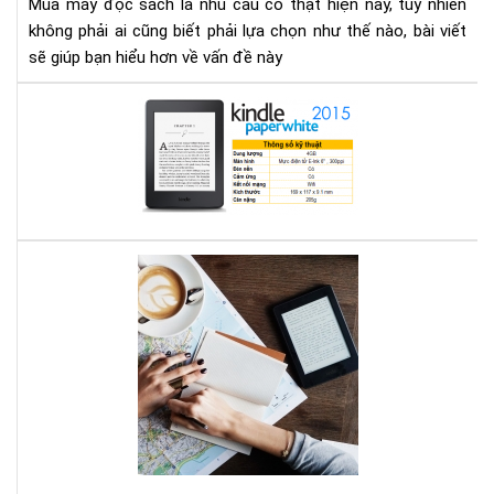
Mua máy đọc sách là nhu cầu có thật hiện nay, tuy nhiên
gì
không phải ai cũng biết phải lựa chọn như thế nào, bài viết
cho
sẽ giúp bạn hiểu hơn về vấn đề này
thí
hợp
Địa
chỉ
mu
má
đọ
sác
ở
Bạn
Hà
mê
Nội
đọ
sác
vậy
bạn
biế
má
đọ
sác