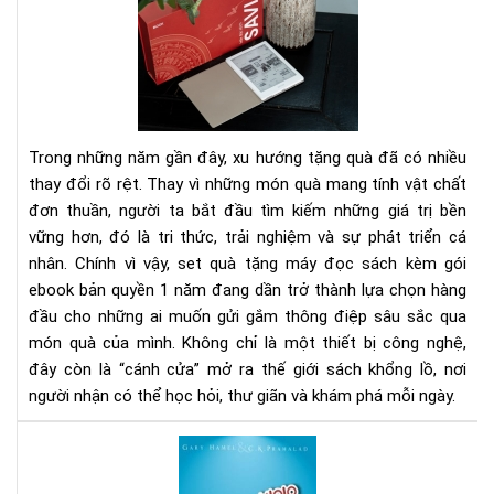
sác
quà
gối
tặn
đầ
má
giư
đọ
của
sác
bạn
kè
Trong những năm gần đây, xu hướng tặng quà đã có nhiều
gói
thay đổi rõ rệt. Thay vì những món quà mang tính vật chất
eb
đơn thuần, người ta bắt đầu tìm kiếm những giá trị bền
bản
vững hơn, đó là tri thức, trải nghiệm và sự phát triển cá
quy
1
nhân. Chính vì vậy, set quà tặng máy đọc sách kèm gói
nă
ebook bản quyền 1 năm đang dần trở thành lựa chọn hàng
-
đầu cho những ai muốn gửi gắm thông điệp sâu sắc qua
Xu
món quà của mình. Không chỉ là một thiết bị công nghệ,
hư
đây còn là “cánh cửa” mở ra thế giới sách khổng lồ, nơi
quà
người nhận có thể học hỏi, thư giãn và khám phá mỗi ngày.
tặn
tri
Đi
thứ
sau
thờ