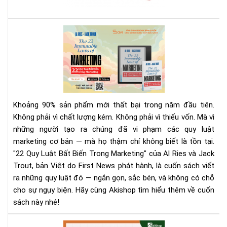
sác
giá
rẻ
Rev
nhấ
Sác
địn
22
bạn
Quy
phả
Luậ
biế
Bất
Biế
Khoảng 90% sản phẩm mới thất bại trong năm đầu tiên.
Tr
Không phải vì chất lượng kém. Không phải vì thiếu vốn. Mà vì
Mar
những người tạo ra chúng đã vi phạm các quy luật
|
marketing cơ bản — mà họ thậm chí không biết là tồn tại.
Tải
Eb
"22 Quy Luật Bất Biến Trong Marketing" của Al Ries và Jack
Bản
Trout, bản Việt do First News phát hành, là cuốn sách viết
Quy
ra những quy luật đó — ngắn gọn, sắc bén, và không có chỗ
Trê
cho sự ngụy biện. Hãy cùng Akishop tìm hiểu thêm về cuốn
Sav
sách này nhé!
Aki