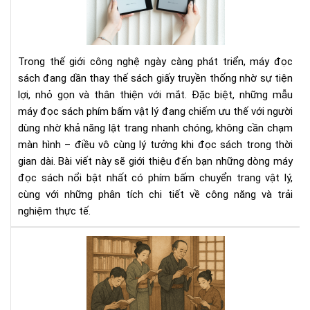
sác
có
phí
bấ
Trong thế giới công nghệ ngày càng phát triển, máy đọc
chu
sách đang dần thay thế sách giấy truyền thống nhờ sự tiện
tra
lợi, nhỏ gọn và thân thiện với mắt. Đặc biệt, những mẫu
vật
máy đọc sách phím bấm vật lý đang chiếm ưu thế với người
lý
dùng nhờ khả năng lật trang nhanh chóng, không cần chạm
màn hình – điều vô cùng lý tưởng khi đọc sách trong thời
gian dài. Bài viết này sẽ giới thiệu đến bạn những dòng máy
đọc sách nổi bật nhất có phím bấm chuyển trang vật lý,
cùng với những phân tích chi tiết về công năng và trải
nghiệm thực tế.
Văn
hóa
đọ
sác
của