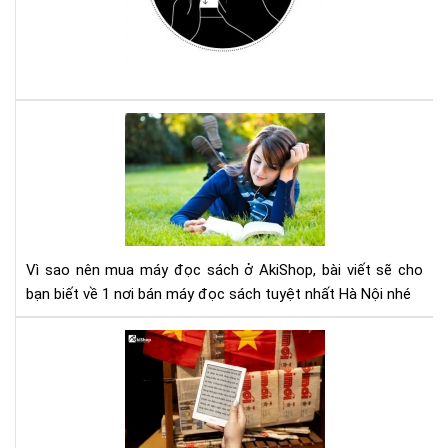
má
đọ
sác
Ko
với
Com
Vì
sao
nên
mu
má
đọ
sác
Vì sao nên mua máy đọc sách ở AkiShop, bài viết sẽ cho
ở
bạn biết về 1 nơi bán máy đọc sách tuyệt nhất Hà Nội nhé
Aki
Lợi
ích
của
việ
đọ