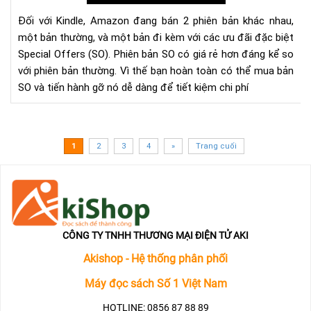
Off
Đối với Kindle, Amazon đang bán 2 phiên bản khác nhau,
trê
một bản thường, và một bản đi kèm với các ưu đãi đặc biệt
má
Special Offers (SO). Phiên bản SO có giá rẻ hơn đáng kể so
đọ
với phiên bản thường. Vì thế bạn hoàn toàn có thể mua bản
sác
SO và tiến hành gỡ nó dễ dàng để tiết kiệm chi phí
Kin
dễ
dà
1
2
3
4
»
Trang cuối
CÔNG TY TNHH THƯƠNG MẠI ĐIỆN TỬ AKI
Akishop - Hệ thống phân phối
Máy đọc sách Số 1 Việt Nam
HOTLINE: 0856 87 88 89