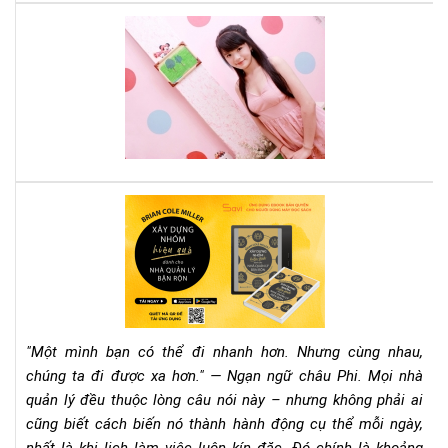
chí
Cá
mìn
tee
mu
thà
cô
phả
đọ
nga
quy
Rev
sác
Sác
này
"Xâ
Dự
Nh
Hiệ
Qu
"Một mình bạn có thể đi nhanh hơn. Nhưng cùng nhau,
Dà
chúng ta đi được xa hơn." — Ngạn ngữ châu Phi. Mọi nhà
Ch
quản lý đều thuộc lòng câu nói này – nhưng không phải ai
Nh
cũng biết cách biến nó thành hành động cụ thể mỗi ngày,
Qu
Lý