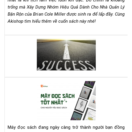
nhất là khi lịch làm việc luôn kín đặc. Đó chính là khoảng
Bận
trống mà Xây Dựng Nhóm Hiệu Quả Dành Cho Nhà Quản Lý
Rộn
Bận Rộn của Brian Cole Miller được sinh ra để lấp đầy. Cùng
–
Akishop tìm hiểu thêm về cuốn sách này nhé!
Bri
Col
Mill
Lên
Cẩ
dây
Na
cót
Th
tin
Chi
thầ
Ch
với
Mọi
quy
Nh
Cá
sác
Qu
má
này
Lý
đọ
bạn
sác
nhé
tốt
nhấ
cho
Máy đọc sách đang ngày càng trở thành người bạn đồng
ngư