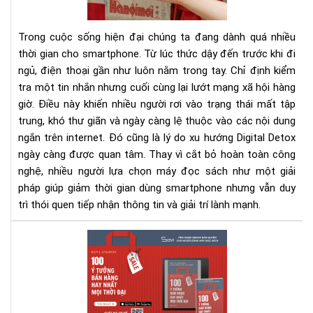
sma
bằn
Trong cuộc sống hiện đại chúng ta đang dành quá nhiều
má
thời gian cho smartphone. Từ lúc thức dậy đến trước khi đi
đọ
ngủ, điện thoại gần như luôn nằm trong tay. Chỉ định kiểm
sác
tra một tin nhắn nhưng cuối cùng lại lướt mạng xã hội hàng
giờ. Điều này khiến nhiều người rơi vào trạng thái mất tập
trung, khó thư giãn và ngày càng lệ thuộc vào các nội dung
ngắn trên internet. Đó cũng là lý do xu hướng Digital Detox
ngày càng được quan tâm. Thay vì cắt bỏ hoàn toàn công
nghệ, nhiều người lựa chọn máy đọc sách như một giải
pháp giúp giảm thời gian dùng smartphone nhưng vẫn duy
trì thói quen tiếp nhận thông tin và giải trí lành mạnh.
100
Ý
Tư
Bán
Hà