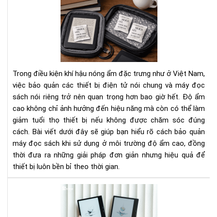
Cá
Bí
bảo
Ng
quả
Tha
má
Đổi
đọ
Cá
sác
Bạn
khi
Nhì
Trong điều kiện khí hậu nóng ẩm đặc trưng như ở Việt Nam,
sử
Nh
việc bảo quản các thiết bị điện tử nói chung và máy đọc
dụ
Do
sách nói riêng trở nên quan trọng hơn bao giờ hết. Độ ẩm
ở
Ngh
cao không chỉ ảnh hưởng đến hiệu năng mà còn có thể làm
môi
trư
giảm tuổi thọ thiết bị nếu không được chăm sóc đúng
độ
cách. Bài viết dưới đây sẽ giúp bạn hiểu rõ cách bảo quản
ẩm
máy đọc sách khi sử dụng ở môi trường độ ẩm cao, đồng
cao
thời đưa ra những giải pháp đơn giản nhưng hiệu quả để
thiết bị luôn bền bỉ theo thời gian.
To
má
đọ