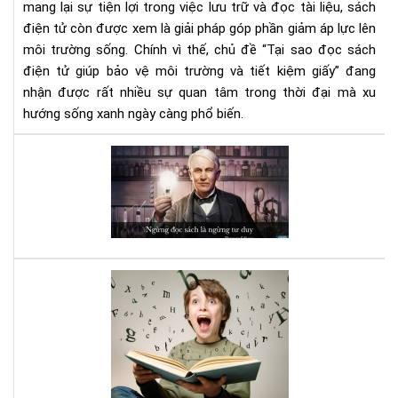
tiết
mang lại sự tiện lợi trong việc lưu trữ và đọc tài liệu, sách
kiệ
điện tử còn được xem là giải pháp góp phần giảm áp lực lên
giấ
môi trường sống. Chính vì thế, chủ đề “Tại sao đọc sách
điện tử giúp bảo vệ môi trường và tiết kiệm giấy” đang
nhận được rất nhiều sự quan tâm trong thời đại mà xu
hướng sống xanh ngày càng phổ biến.
Đọ
sác
đi,
và
bạn
sẽ
bất
Luy
ng
bộ
vì
não
nh
với
gì
sác
mìn
Kỹ
nhậ
năn