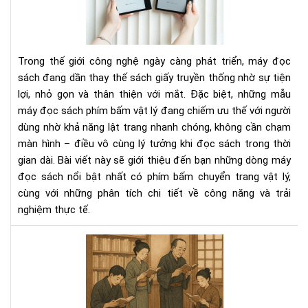
sác
có
phí
bấ
Trong thế giới công nghệ ngày càng phát triển, máy đọc
chu
sách đang dần thay thế sách giấy truyền thống nhờ sự tiện
tra
lợi, nhỏ gọn và thân thiện với mắt. Đặc biệt, những mẫu
vật
máy đọc sách phím bấm vật lý đang chiếm ưu thế với người
lý
dùng nhờ khả năng lật trang nhanh chóng, không cần chạm
màn hình – điều vô cùng lý tưởng khi đọc sách trong thời
gian dài. Bài viết này sẽ giới thiệu đến bạn những dòng máy
đọc sách nổi bật nhất có phím bấm chuyển trang vật lý,
cùng với những phân tích chi tiết về công năng và trải
nghiệm thực tế.
Văn
hóa
đọ
sác
của