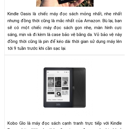
NG
TỪ
Kindle Oasis là chiếc máy đọc sách mỏng nhất, nhẹ nhất
CÁI
nhưng đồng thời cũng là mắc nhất của Amazon. Bù lại, bạn
NH
ĐẦ
sẽ có một chiếc máy đọc sách gọn nhẹ, màn hình cực
TIÊ
sáng, mịn và đi kèm là case bảo vệ bằng da. Vỏ bảo vệ này
đồng thời cũng là pin để kéo dài thời gian sử dụng máy lên
tới 9 tuần trước khi cần sạc lại.​
Đá
giá
ko
glo
và
kin
pap
Kobo Glo là máy đọc sách cạnh tranh trực tiếp với Kindle