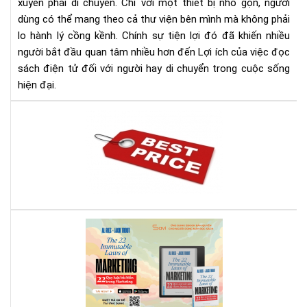
xuyên phải di chuyển. Chỉ với một thiết bị nhỏ gọn, người
dùng có thể mang theo cả thư viện bên mình mà không phải
lo hành lý cồng kềnh. Chính sự tiện lợi đó đã khiến nhiều
người bắt đầu quan tâm nhiều hơn đến Lợi ích của việc đọc
sách điện tử đối với người hay di chuyển trong cuộc sống
hiện đại.
Địa
chỉ
bán
má
đọ
sác
giá
rẻ
Rev
nhấ
Sác
địn
22
bạn
Quy
phả
Luậ
biế
Bất