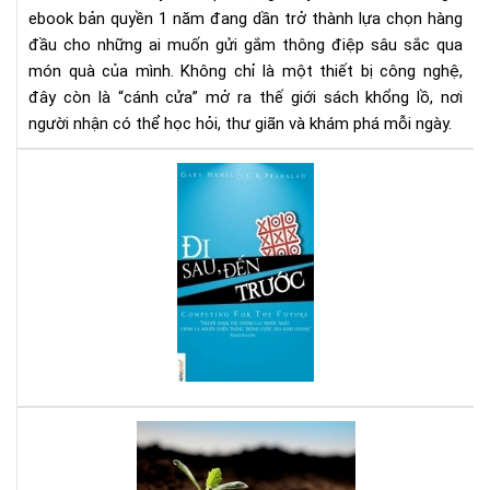
nă
ebook bản quyền 1 năm đang dần trở thành lựa chọn hàng
-
đầu cho những ai muốn gửi gắm thông điệp sâu sắc qua
Xu
món quà của mình. Không chỉ là một thiết bị công nghệ,
hư
đây còn là “cánh cửa” mở ra thế giới sách khổng lồ, nơi
quà
người nhận có thể học hỏi, thư giãn và khám phá mỗi ngày.
tặn
tri
Đi
thứ
sau
thờ
đế
đại
trư
số
-
Sác
hay
cho
ngư
mu
thà
Bạn
cô
tuổ
tee