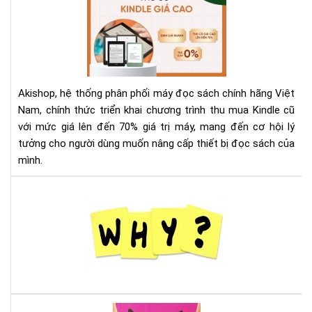
Th
ở
Mu
Aki
Kin
Cũ
Với
Giá
Akishop, hệ thống phân phối máy đọc sách chính hãng Việt
Lên
Nam, chính thức triển khai chương trình thu mua Kindle cũ
Đế
với mức giá lên đến 70% giá trị máy, mang đến cơ hội lý
70
tưởng cho người dùng muốn nâng cấp thiết bị đọc sách của
—
Cơ
mình.
Hội
Và
Tại
Để
sao
Nâ
nên
Cấ
mu
Má
má
Đọ
đọ
Sác
sác
Ko
Là