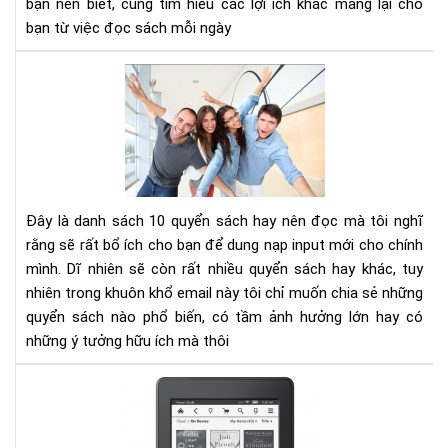
bạn nên biết, cùng tìm hiểu các lợi ích khác mang lại cho
tư
bạn từ việc đọc sách mỗi ngày
duy
phâ
10
tíc
cuố
sác
kh
phá
và
phá
Đây là danh sách 10 quyển sách hay nên đọc mà tôi nghĩ
tri
rằng sẽ rất bổ ích cho bạn để dung nạp input mới cho chính
bản
mình. Dĩ nhiên sẽ còn rất nhiều quyển sách hay khác, tuy
thâ
nhiên trong khuôn khổ email này tôi chỉ muốn chia sẻ những
bạn
nên
quyển sách nào phổ biến, có tầm ảnh hưởng lớn hay có
đọ
những ý tưởng hữu ích mà thôi
Nh
điề
lưu