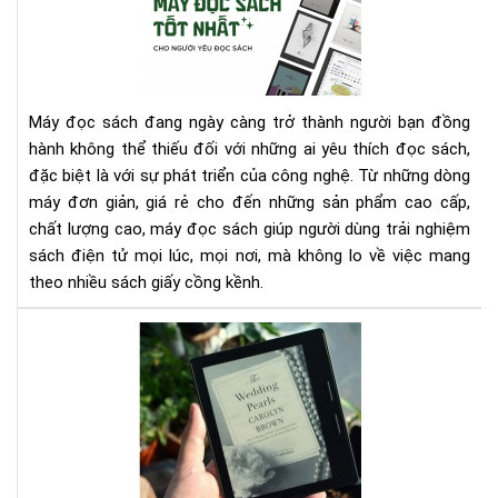
đọ
bạn
sác
nhé
tốt
nhấ
cho
Máy đọc sách đang ngày càng trở thành người bạn đồng
ngư
hành không thể thiếu đối với những ai yêu thích đọc sách,
yêu
đặc biệt là với sự phát triển của công nghệ. Từ những dòng
đọ
máy đơn giản, giá rẻ cho đến những sản phẩm cao cấp,
sác
chất lượng cao, máy đọc sách giúp người dùng trải nghiệm
sách điện tử mọi lúc, mọi nơi, mà không lo về việc mang
theo nhiều sách giấy cồng kềnh.
ĐÁ
GIÁ
AM
KIN
OAS
1:
YÊ