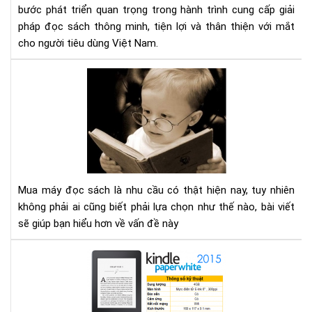
sác
bước phát triển quan trọng trong hành trình cung cấp giải
số
pháp đọc sách thông minh, tiện lợi và thân thiện với mắt
1
cho người tiêu dùng Việt Nam.
Việ
Na
Mu
với
má
2
đọ
cơ
sác
sở
cần
mới
tìm
tại
hiể
TP
nh
HC
Mua máy đọc sách là nhu cầu có thật hiện nay, tuy nhiên
gì
không phải ai cũng biết phải lựa chọn như thế nào, bài viết
cho
sẽ giúp bạn hiểu hơn về vấn đề này
thí
hợp
Địa
chỉ
mu
má