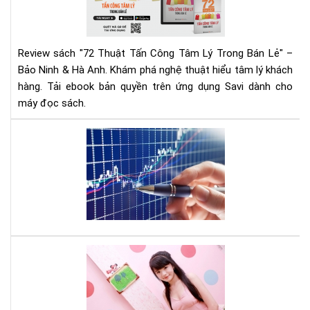
Tâ
Lý
Tr
Review sách "72 Thuật Tấn Công Tâm Lý Trong Bán Lẻ" –
Bán
Bảo Ninh & Hà Anh. Khám phá nghệ thuật hiểu tâm lý khách
Lẻ
hàng. Tải ebook bản quyền trên ứng dụng Savi dành cho
|
máy đọc sách.
Rev
Chi
Tiế
Mu
&
đầ
Tải
tư
Eb
cổ
phi
hãy
đọ
quy
Cá
sác
tee
này
mu
thà