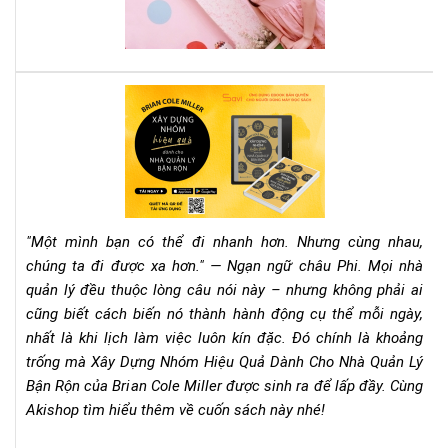
cô
phả
đọ
nga
quy
Rev
sác
Sác
này
"Xâ
Dự
Nh
Hiệ
Qu
"Một mình bạn có thể đi nhanh hơn. Nhưng cùng nhau,
Dà
chúng ta đi được xa hơn." — Ngạn ngữ châu Phi. Mọi nhà
Ch
quản lý đều thuộc lòng câu nói này – nhưng không phải ai
Nh
cũng biết cách biến nó thành hành động cụ thể mỗi ngày,
Qu
Lý
nhất là khi lịch làm việc luôn kín đặc. Đó chính là khoảng
Bận
trống mà Xây Dựng Nhóm Hiệu Quả Dành Cho Nhà Quản Lý
Rộn
Bận Rộn của Brian Cole Miller được sinh ra để lấp đầy. Cùng
–
Akishop tìm hiểu thêm về cuốn sách này nhé!
Bri
Col