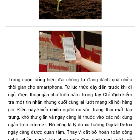
đây
là
sác
của
bạn
Dig
Det
Cá
cai
ngh
sma
bằn
Trong cuộc sống hiện đại chúng ta đang dành quá nhiều
má
thời gian cho smartphone. Từ lúc thức dậy đến trước khi đi
đọ
ngủ, điện thoại gần như luôn nằm trong tay. Chỉ định kiểm
sác
tra một tin nhắn nhưng cuối cùng lại lướt mạng xã hội hàng
giờ. Điều này khiến nhiều người rơi vào trạng thái mất tập
trung, khó thư giãn và ngày càng lệ thuộc vào các nội dung
ngắn trên internet. Đó cũng là lý do xu hướng Digital Detox
ngày càng được quan tâm. Thay vì cắt bỏ hoàn toàn công
nghệ, nhiều người lựa chọn máy đọc sách như một giải