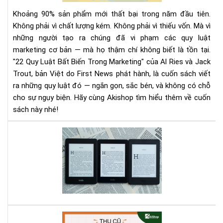
Biế
Khoảng 90% sản phẩm mới thất bại trong năm đầu tiên.
Tr
Không phải vì chất lượng kém. Không phải vì thiếu vốn. Mà vì
Mar
những người tạo ra chúng đã vi phạm các quy luật
|
marketing cơ bản — mà họ thậm chí không biết là tồn tại.
Tải
Eb
"22 Quy Luật Bất Biến Trong Marketing" của Al Ries và Jack
Bản
Trout, bản Việt do First News phát hành, là cuốn sách viết
Quy
ra những quy luật đó — ngắn gọn, sắc bén, và không có chỗ
Trê
cho sự ngụy biện. Hãy cùng Akishop tìm hiểu thêm về cuốn
Sav
sách này nhé!
So
sán
thử
các
dò
má
Kin
hiệ
Aki
có