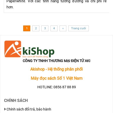
Paperwhite. Với các tính năng tương đương và chi phí rẻ
hơn.
1
2
3
4
»
Trang cuối
CÔNG TY TNHH THƯƠNG MẠI ĐIỆN TỬ AKI
Akishop - Hệ thống phân phối
Máy đọc sách Số 1 Việt Nam
HOTLINE: 0856 87 88 89
CHÍNH SÁCH
Chính sách đổi trả, bảo hành