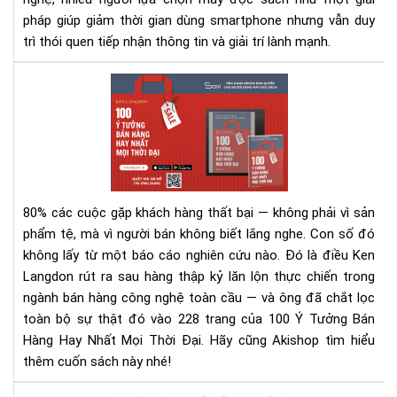
pháp giúp giảm thời gian dùng smartphone nhưng vẫn duy
trì thói quen tiếp nhận thông tin và giải trí lành mạnh.
100
Ý
Tư
Bán
Hà
Hay
Nhấ
80% các cuộc gặp khách hàng thất bại — không phải vì sản
Mọi
phẩm tệ, mà vì người bán không biết lắng nghe.
Con số đó
Thờ
không lấy từ một báo cáo nghiên cứu nào. Đó là điều Ken
Đại
Langdon rút ra sau hàng thập kỷ lăn lộn thực chiến trong
–
Rev
ngành bán hàng công nghệ toàn cầu — và ông đã chắt lọc
Sác
toàn bộ sự thật đó vào 228 trang của 100 Ý Tưởng Bán
&
Hàng Hay Nhất Mọi Thời Đại. Hãy cũng Akishop tìm hiểu
Tải
thêm cuốn sách này nhé!
Eb
Ng