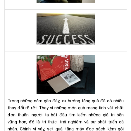
đư
ghi
nhớ
Mở
do
ngh
nhỏ
đây
là
quy
Set
sác
quà
gối
tặn
đầ
má
giư
đọ
của
sác
bạn
kè
Trong những năm gần đây, xu hướng tặng quà đã có nhiều
gói
thay đổi rõ rệt. Thay vì những món quà mang tính vật chất
eb
đơn thuần, người ta bắt đầu tìm kiếm những giá trị bền
bản
vững hơn, đó là tri thức, trải nghiệm và sự phát triển cá
quy
1
nhân. Chính vì vậy, set quà tặng máy đọc sách kèm gói