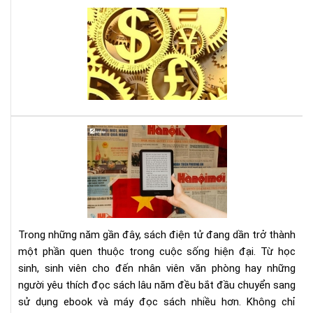
Lời
thú
tội
của
mộ
sát
thủ
kin
Tại
tế,
sao
sác
đọ
gối
sác
đầ
điệ
cho
tử
ngư
giú
mê
Trong những năm gần đây, sách điện tử đang dần trở thành
bảo
thờ
một phần quen thuộc trong cuộc sống hiện đại. Từ học
vệ
sự
sinh, sinh viên cho đến nhân viên văn phòng hay những
môi
người yêu thích đọc sách lâu năm đều bắt đầu chuyển sang
trư
và
sử dụng ebook và máy đọc sách nhiều hơn. Không chỉ