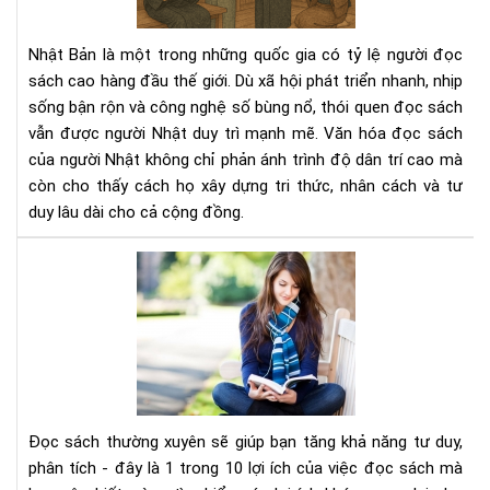
ngư
Nhậ
Nhật Bản là một trong những quốc gia có tỷ lệ người đọc
–
sách cao hàng đầu thế giới. Dù xã hội phát triển nhanh, nhịp
Nề
sống bận rộn và công nghệ số bùng nổ, thói quen đọc sách
tản
vẫn được người Nhật duy trì mạnh mẽ. Văn hóa đọc sách
tri
thứ
của người Nhật không chỉ phản ánh trình độ dân trí cao mà
tạo
còn cho thấy cách họ xây dựng tri thức, nhân cách và tư
nên
duy lâu dài cho cả cộng đồng.
xã
hội
Đọ
bền
sác
vữn
thư
xuy
sẽ
giú
bạn
tăn
Đọc sách thường xuyên sẽ giúp bạn tăng khả năng tư duy,
khả
phân tích - đây là 1 trong 10 lợi ích của việc đọc sách mà
năn