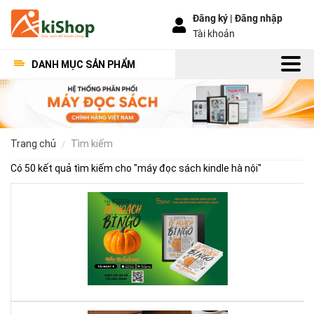
Đăng ký |
Đăng nhập
Tài khoản
DANH MỤC SẢN PHẨM
trang chủ
tìm kiếm
Có 50 kết quả tìm kiếm cho "
máy đọc sách kindle hà nội
"
Kế
Ho
Bí
Ng
–
Khi
Mộ
Qu