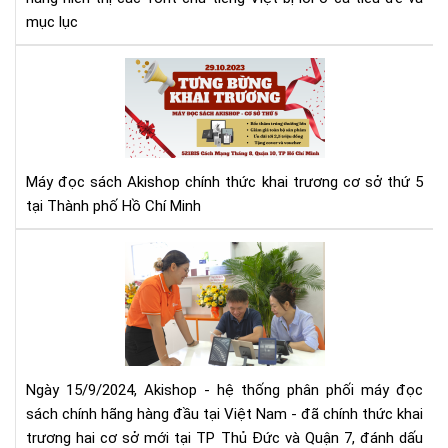
mục lục
Má
đọ
sác
Aki
tưn
bừ
Máy đọc sách Akishop chính thức khai trương cơ sở thứ 5
kha
tại Thành phố Hồ Chí Minh
trư
cơ
Aki
sở
mở
thứ
rộn
5
hệ
thố
phâ
phố
Ngày 15/9/2024, Akishop - hệ thống phân phối máy đọc
má
sách chính hãng hàng đầu tại Việt Nam - đã chính thức khai
đọ
trương hai cơ sở mới tại TP Thủ Đức và Quận 7, đánh dấu