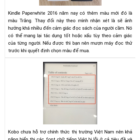
và
201
Kindle Paperwhite 2016 năm nay có thêm màu mới đó là
màu Trắng. Thay đổi này theo mình nhận xét là sẽ ảnh
hưởng khá nhiều đến cảm giác đọc sách của người cầm. Nó
có thể mang lại tác dụng tốt hoặc xấu tùy theo cảm giác
của từng người. Nếu được thì bạn nên mượn máy đọc thử
trước khi quyết định chọn màu để mua.
Hư
dẫn
sửa
lỗi
fon
tiế
Việ
cho
Ko
Kobo chưa hỗ trợ chính thức thị trường Việt Nam nên khả
năng hiển thị các font chữ tiếng Việt bị lỗi ở cả tiêu đề và