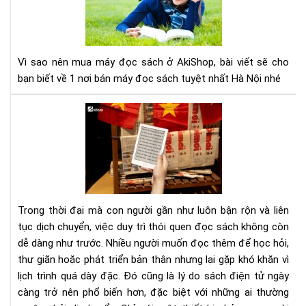
mu
má
đọ
sác
Vì sao nên mua máy đọc sách ở AkiShop, bài viết sẽ cho
ở
bạn biết về 1 nơi bán máy đọc sách tuyệt nhất Hà Nội nhé
Aki
Lợi
ích
của
việ
đọ
sác
điệ
Trong thời đại mà con người gần như luôn bận rộn và liên
tử
tục dịch chuyển, việc duy trì thói quen đọc sách không còn
đối
dễ dàng như trước. Nhiều người muốn đọc thêm để học hỏi,
với
thư giãn hoặc phát triển bản thân nhưng lại gặp khó khăn vì
ngư
hay
lịch trình quá dày đặc. Đó cũng là lý do sách điện tử ngày
di
càng trở nên phổ biến hơn, đặc biệt với những ai thường
chu