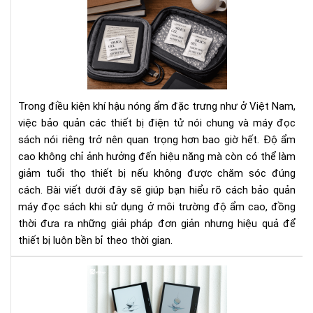
Cá
Bí
bảo
Ng
quả
Tha
má
Đổi
đọ
Cá
sác
Bạn
khi
Nhì
Trong điều kiện khí hậu nóng ẩm đặc trưng như ở Việt Nam,
sử
Nh
việc bảo quản các thiết bị điện tử nói chung và máy đọc
dụ
Do
sách nói riêng trở nên quan trọng hơn bao giờ hết. Độ ẩm
ở
Ngh
cao không chỉ ảnh hưởng đến hiệu năng mà còn có thể làm
môi
trư
giảm tuổi thọ thiết bị nếu không được chăm sóc đúng
độ
cách. Bài viết dưới đây sẽ giúp bạn hiểu rõ cách bảo quản
ẩm
máy đọc sách khi sử dụng ở môi trường độ ẩm cao, đồng
cao
thời đưa ra những giải pháp đơn giản nhưng hiệu quả để
thiết bị luôn bền bỉ theo thời gian.
To
má
đọ