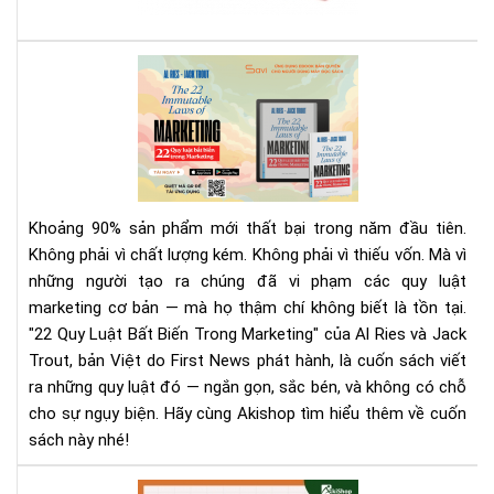
sác
giá
rẻ
Rev
nhấ
Sác
địn
22
bạn
Quy
phả
Luậ
biế
Bất
Biế
Khoảng 90% sản phẩm mới thất bại trong năm đầu tiên.
Tr
Không phải vì chất lượng kém. Không phải vì thiếu vốn. Mà vì
Mar
những người tạo ra chúng đã vi phạm các quy luật
|
marketing cơ bản — mà họ thậm chí không biết là tồn tại.
Tải
Eb
"22 Quy Luật Bất Biến Trong Marketing" của Al Ries và Jack
Bản
Trout, bản Việt do First News phát hành, là cuốn sách viết
Quy
ra những quy luật đó — ngắn gọn, sắc bén, và không có chỗ
Trê
cho sự ngụy biện. Hãy cùng Akishop tìm hiểu thêm về cuốn
Sav
sách này nhé!
Aki