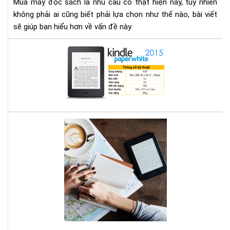
Mua máy đọc sách là nhu cầu có thật hiện nay, tuy nhiên
gì
không phải ai cũng biết phải lựa chọn như thế nào, bài viết
cho
sẽ giúp bạn hiểu hơn về vấn đề này
thí
hợp
Địa
chỉ
mu
má
đọ
sác
ở
Bạn
Hà
mê
Nội
đọ
sác
vậy
bạn
biế
má
đọ
sác