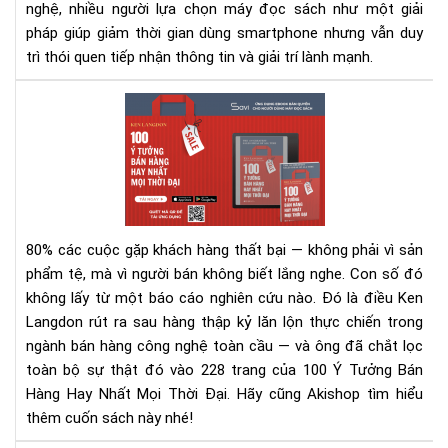
nghệ, nhiều người lựa chọn máy đọc sách như một giải
pháp giúp giảm thời gian dùng smartphone nhưng vẫn duy
trì thói quen tiếp nhận thông tin và giải trí lành mạnh.
100
Ý
Tư
Bán
Hà
Hay
Nhấ
80% các cuộc gặp khách hàng thất bại — không phải vì sản
Mọi
phẩm tệ, mà vì người bán không biết lắng nghe.
Con số đó
Thờ
không lấy từ một báo cáo nghiên cứu nào. Đó là điều Ken
Đại
Langdon rút ra sau hàng thập kỷ lăn lộn thực chiến trong
–
Rev
ngành bán hàng công nghệ toàn cầu — và ông đã chắt lọc
Sác
toàn bộ sự thật đó vào 228 trang của 100 Ý Tưởng Bán
&
Hàng Hay Nhất Mọi Thời Đại. Hãy cũng Akishop tìm hiểu
Tải
thêm cuốn sách này nhé!
Eb