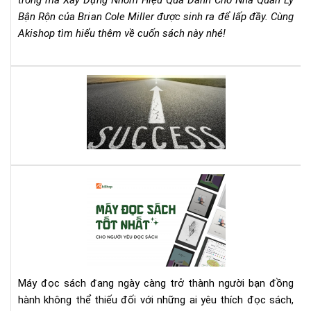
trống mà Xây Dựng Nhóm Hiệu Quả Dành Cho Nhà Quản Lý
Rộn
Bận Rộn của Brian Cole Miller được sinh ra để lấp đầy. Cùng
–
Akishop tìm hiểu thêm về cuốn sách này nhé!
Bri
Col
Mill
Lên
Cẩ
dây
Na
cót
Th
tin
Chi
thầ
Ch
với
Mọi
quy
Nh
Cá
sác
Qu
má
này
Lý
đọ
bạn
sác
nhé
tốt
nhấ
cho
Máy đọc sách đang ngày càng trở thành người bạn đồng
ngư
hành không thể thiếu đối với những ai yêu thích đọc sách,
yêu