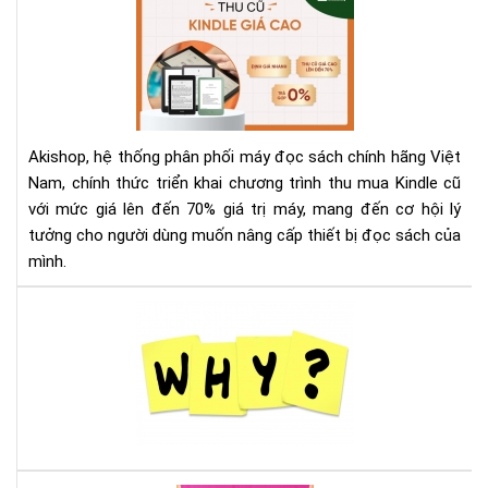
Th
Mu
Kin
Cũ
Với
Giá
Akishop, hệ thống phân phối máy đọc sách chính hãng Việt
Lên
Nam, chính thức triển khai chương trình thu mua Kindle cũ
Đế
với mức giá lên đến 70% giá trị máy, mang đến cơ hội lý
70
tưởng cho người dùng muốn nâng cấp thiết bị đọc sách của
—
Cơ
mình.
Hội
Và
Tại
Để
sao
Nâ
nên
Cấ
mu
Má
má
Đọ
đọ
Sác
sác
Ko