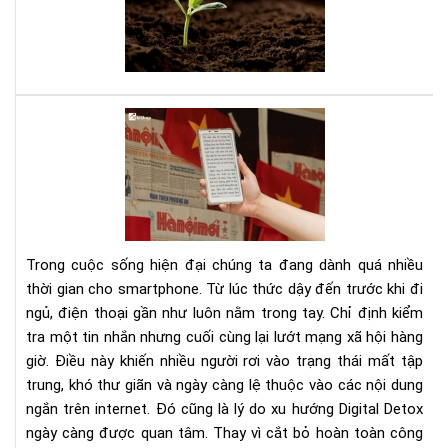
tee
đây
là
sác
của
bạn
Dig
Det
Cá
cai
ngh
sma
bằn
Trong cuộc sống hiện đại chúng ta đang dành quá nhiều
má
thời gian cho smartphone. Từ lúc thức dậy đến trước khi đi
đọ
ngủ, điện thoại gần như luôn nằm trong tay. Chỉ định kiểm
sác
tra một tin nhắn nhưng cuối cùng lại lướt mạng xã hội hàng
giờ. Điều này khiến nhiều người rơi vào trạng thái mất tập
trung, khó thư giãn và ngày càng lệ thuộc vào các nội dung
ngắn trên internet. Đó cũng là lý do xu hướng Digital Detox
ngày càng được quan tâm. Thay vì cắt bỏ hoàn toàn công