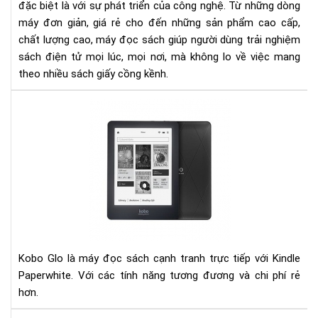
đặc biệt là với sự phát triển của công nghệ. Từ những dòng
đọ
máy đơn giản, giá rẻ cho đến những sản phẩm cao cấp,
sác
chất lượng cao, máy đọc sách giúp người dùng trải nghiệm
sách điện tử mọi lúc, mọi nơi, mà không lo về việc mang
theo nhiều sách giấy cồng kềnh.
Đá
giá
ko
glo
và
kin
pap
Kobo Glo là máy đọc sách cạnh tranh trực tiếp với Kindle
Paperwhite. Với các tính năng tương đương và chi phí rẻ
hơn.