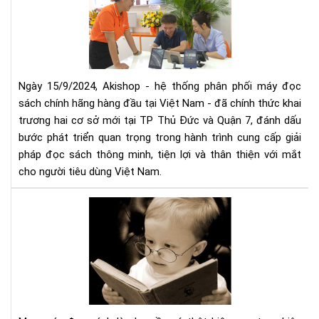
mở
thứ
rộn
5
hệ
thố
phâ
phố
Ngày 15/9/2024, Akishop - hệ thống phân phối máy đọc
má
sách chính hãng hàng đầu tại Việt Nam - đã chính thức khai
đọ
trương hai cơ sở mới tại TP Thủ Đức và Quận 7, đánh dấu
sác
bước phát triển quan trọng trong hành trình cung cấp giải
số
pháp đọc sách thông minh, tiện lợi và thân thiện với mắt
1
cho người tiêu dùng Việt Nam.
Việ
Na
Mu
với
má
2
đọ
cơ
sác
sở
cần
mới
tìm
tại
hiể
TP
nh
HC