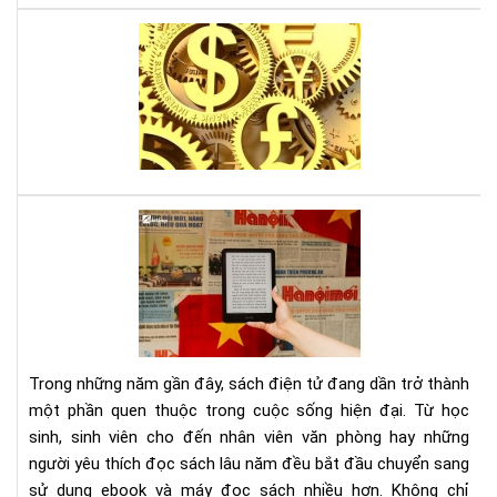
Lời
thú
tội
của
mộ
sát
thủ
kin
Tại
tế,
sao
sác
đọ
gối
sác
đầ
điệ
cho
tử
ngư
giú
mê
Trong những năm gần đây, sách điện tử đang dần trở thành
bảo
thờ
một phần quen thuộc trong cuộc sống hiện đại. Từ học
vệ
sự
sinh, sinh viên cho đến nhân viên văn phòng hay những
môi
người yêu thích đọc sách lâu năm đều bắt đầu chuyển sang
trư
và
sử dụng ebook và máy đọc sách nhiều hơn. Không chỉ