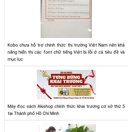
lỗi
fon
tiế
Việ
cho
Ko
Kobo chưa hỗ trợ chính thức thị trường Việt Nam nên khả
năng hiển thị các font chữ tiếng Việt bị lỗi ở cả tiêu đề và
mục lục
Má
đọ
sác
Aki
tưn
bừ
Máy đọc sách Akishop chính thức khai trương cơ sở thứ 5
kha
tại Thành phố Hồ Chí Minh
trư
cơ
Aki
sở