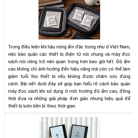
Cá
Bí
bảo
Ng
quả
Tha
má
Đổi
đọ
Cá
sác
Bạn
khi
Nhì
Trong điều kiện khí hậu nóng ẩm đặc trưng như ở Việt Nam,
sử
Nh
việc bảo quản các thiết bị điện tử nói chung và máy đọc
dụ
Do
sách nói riêng trở nên quan trọng hơn bao giờ hết. Độ ẩm
ở
Ngh
cao không chỉ ảnh hưởng đến hiệu năng mà còn có thể làm
môi
trư
giảm tuổi thọ thiết bị nếu không được chăm sóc đúng
độ
cách. Bài viết dưới đây sẽ giúp bạn hiểu rõ cách bảo quản
ẩm
máy đọc sách khi sử dụng ở môi trường độ ẩm cao, đồng
cao
thời đưa ra những giải pháp đơn giản nhưng hiệu quả để
thiết bị luôn bền bỉ theo thời gian.
To
má
đọ