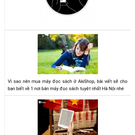
má
đọ
sác
Ko
với
Com
Vì
sao
nên
mu
má
đọ
sác
Vì sao nên mua máy đọc sách ở AkiShop, bài viết sẽ cho
ở
bạn biết về 1 nơi bán máy đọc sách tuyệt nhất Hà Nội nhé
Aki
Lợi
ích
của
việ
đọ