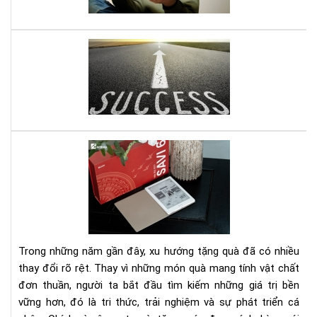
năn
đư
ghi
nhớ
Mở
do
ngh
nhỏ
đây
là
quy
Set
sác
quà
gối
tặn
đầ
má
giư
đọ
của
sác
bạn
kè
Trong những năm gần đây, xu hướng tặng quà đã có nhiều
gói
thay đổi rõ rệt. Thay vì những món quà mang tính vật chất
eb
đơn thuần, người ta bắt đầu tìm kiếm những giá trị bền
bản
vững hơn, đó là tri thức, trải nghiệm và sự phát triển cá
quy