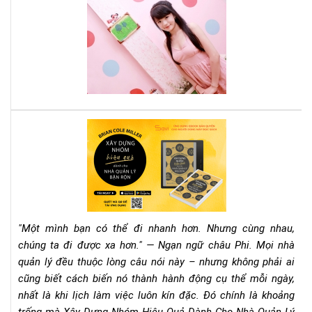
Cá
sác
tee
này
mu
thà
cô
phả
đọ
nga
quy
Rev
sác
Sác
này
"Xâ
Dự
Nh
Hiệ
Qu
"Một mình bạn có thể đi nhanh hơn. Nhưng cùng nhau,
Dà
chúng ta đi được xa hơn." — Ngạn ngữ châu Phi. Mọi nhà
Ch
quản lý đều thuộc lòng câu nói này – nhưng không phải ai
Nh
cũng biết cách biến nó thành hành động cụ thể mỗi ngày,
Qu
Lý
nhất là khi lịch làm việc luôn kín đặc. Đó chính là khoảng
Bận