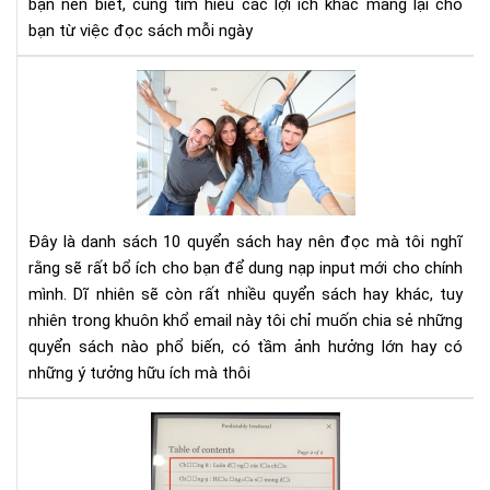
bạn nên biết, cùng tìm hiểu các lợi ích khác mang lại cho
tư
bạn từ việc đọc sách mỗi ngày
duy
phâ
10
tíc
cuố
sác
kh
phá
và
phá
Đây là danh sách 10 quyển sách hay nên đọc mà tôi nghĩ
tri
rằng sẽ rất bổ ích cho bạn để dung nạp input mới cho chính
bản
mình. Dĩ nhiên sẽ còn rất nhiều quyển sách hay khác, tuy
thâ
nhiên trong khuôn khổ email này tôi chỉ muốn chia sẻ những
bạn
nên
quyển sách nào phổ biến, có tầm ảnh hưởng lớn hay có
đọ
những ý tưởng hữu ích mà thôi
Hư
dẫn
sửa