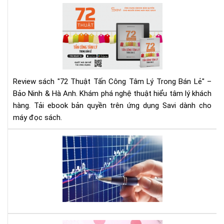
Ng
72
Hô
Thu
Nay
Tấn
Cô
Tâ
Lý
Tr
Review sách "72 Thuật Tấn Công Tâm Lý Trong Bán Lẻ" –
Bán
Bảo Ninh & Hà Anh. Khám phá nghệ thuật hiểu tâm lý khách
Lẻ
hàng. Tải ebook bản quyền trên ứng dụng Savi dành cho
|
máy đọc sách.
Rev
Chi
Tiế
Mu
&
đầ
Tải
tư
Eb
cổ
phi
hãy
đọ
quy