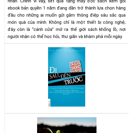
1
nhân. Chính vì vậy, set quà tặng máy đọc sách kèm gói
nă
ebook bản quyền 1 năm đang dần trở thành lựa chọn hàng
-
đầu cho những ai muốn gửi gắm thông điệp sâu sắc qua
Xu
món quà của mình. Không chỉ là một thiết bị công nghệ,
hư
đây còn là “cánh cửa” mở ra thế giới sách khổng lồ, nơi
quà
người nhận có thể học hỏi, thư giãn và khám phá mỗi ngày.
tặn
tri
Đi
thứ
sau
thờ
đế
đại
trư
số
-
Sác
hay
cho
ngư
mu
thà
Bạn
cô
tuổ