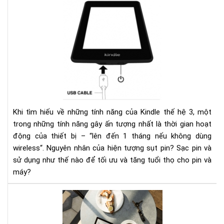
Ngu
nhâ
của
hiệ
tượ
sụt
pin
nha
ở
kin
Khi tìm hiếu về những tính năng của Kindle thế hệ 3, một
và
trong những tính năng gây ấn tượng nhất là thời gian hoạt
các
động của thiết bị – “lên đến 1 tháng nếu không dùng
khắ
wireless“. Nguyên nhân của hiện tượng sụt pin? Sạc pin và
phụ
sử dụng như thế nào để tối ưu và tăng tuổi thọ cho pin và
máy?
HƯ
DẪ
CÀI