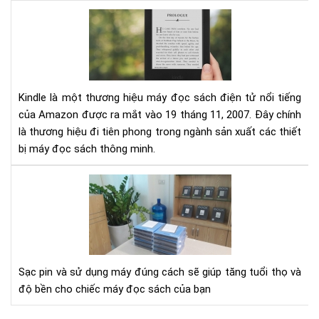
Đá
giá
má
đọ
sác
Kin
Kindle là một thương hiệu máy đọc sách điện tử nổi tiếng
của Amazon được ra mắt vào 19 tháng 11, 2007. Đây chính
là thương hiệu đi tiên phong trong ngành sản xuất các thiết
bị máy đọc sách thông minh.
Hư
dẫn
sạc
pin
cho
má
Sạc pin và sử dụng máy đúng cách sẽ giúp tăng tuổi thọ và
đọ
độ bền cho chiếc máy đọc sách của bạn
sác
Kin