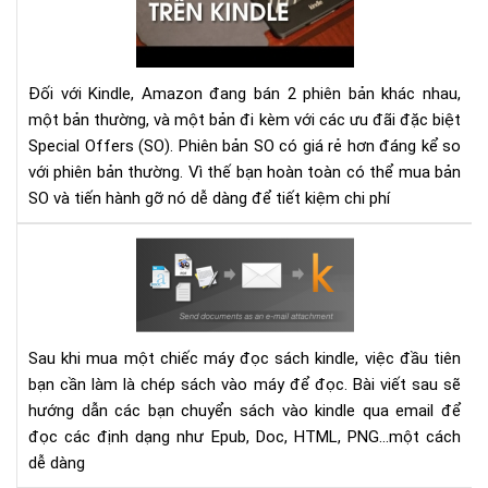
qu
cáo
(Sp
Off
Đối với Kindle, Amazon đang bán 2 phiên bản khác nhau,
trê
một bản thường, và một bản đi kèm với các ưu đãi đặc biệt
má
Special Offers (SO). Phiên bản SO có giá rẻ hơn đáng kể so
đọ
với phiên bản thường. Vì thế bạn hoàn toàn có thể mua bản
sác
SO và tiến hành gỡ nó dễ dàng để tiết kiệm chi phí
Kin
dễ
Hư
dà
dẫn
gửi
sác
vào
Sau khi mua một chiếc máy đọc sách kindle, việc đầu tiên
các
bạn cần làm là chép sách vào máy để đọc. Bài viết sau sẽ
thi
hướng dẫn các bạn chuyển sách vào kindle qua email để
bị
đọc các định dạng như Epub, Doc, HTML, PNG...một cách
Kin
dễ dàng
bằn
Ema