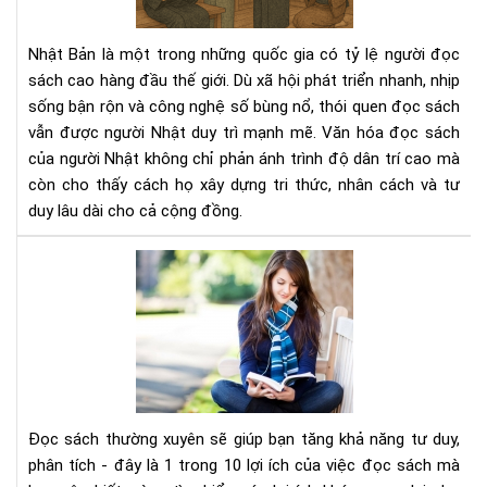
ngư
Nhậ
Nhật Bản là một trong những quốc gia có tỷ lệ người đọc
–
sách cao hàng đầu thế giới. Dù xã hội phát triển nhanh, nhịp
Nề
sống bận rộn và công nghệ số bùng nổ, thói quen đọc sách
tản
vẫn được người Nhật duy trì mạnh mẽ. Văn hóa đọc sách
tri
thứ
của người Nhật không chỉ phản ánh trình độ dân trí cao mà
tạo
còn cho thấy cách họ xây dựng tri thức, nhân cách và tư
nên
duy lâu dài cho cả cộng đồng.
xã
hội
Đọ
bền
sác
vữn
thư
xuy
sẽ
giú
bạn
tăn
Đọc sách thường xuyên sẽ giúp bạn tăng khả năng tư duy,
khả
phân tích - đây là 1 trong 10 lợi ích của việc đọc sách mà
năn