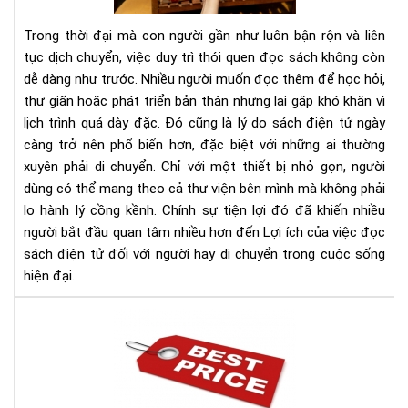
sác
điệ
Trong thời đại mà con người gần như luôn bận rộn và liên
tử
tục dịch chuyển, việc duy trì thói quen đọc sách không còn
đối
dễ dàng như trước. Nhiều người muốn đọc thêm để học hỏi,
với
thư giãn hoặc phát triển bản thân nhưng lại gặp khó khăn vì
ngư
hay
lịch trình quá dày đặc. Đó cũng là lý do sách điện tử ngày
di
càng trở nên phổ biến hơn, đặc biệt với những ai thường
chu
xuyên phải di chuyển. Chỉ với một thiết bị nhỏ gọn, người
dùng có thể mang theo cả thư viện bên mình mà không phải
lo hành lý cồng kềnh. Chính sự tiện lợi đó đã khiến nhiều
người bắt đầu quan tâm nhiều hơn đến Lợi ích của việc đọc
sách điện tử đối với người hay di chuyển trong cuộc sống
hiện đại.
Địa
chỉ
bán
má
đọ