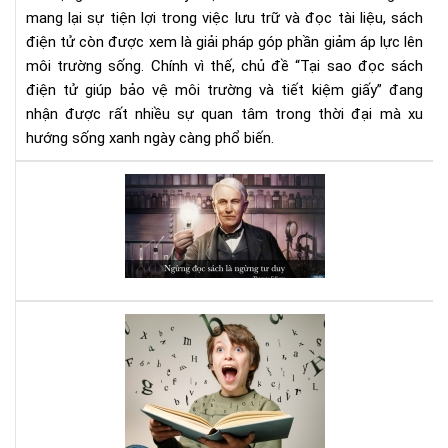
tiết
mang lại sự tiện lợi trong việc lưu trữ và đọc tài liệu, sách
kiệ
điện tử còn được xem là giải pháp góp phần giảm áp lực lên
giấ
môi trường sống. Chính vì thế, chủ đề “Tại sao đọc sách
điện tử giúp bảo vệ môi trường và tiết kiệm giấy” đang
nhận được rất nhiều sự quan tâm trong thời đại mà xu
hướng sống xanh ngày càng phổ biến.
Đọ
sác
đi,
và
bạn
sẽ
bất
Luy
ng
bộ
vì
não
nh
với
gì
sác
mìn
Kỹ
nhậ