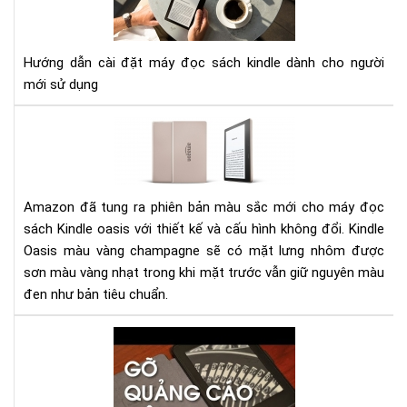
ĐẶ
MÁ
ĐỌ
Hướng dẫn cài đặt máy đọc sách kindle dành cho người
SÁ
mới sử dụng
KIN
Đá
giá
má
đọ
sác
Amazon đã tung ra phiên bản màu sắc mới cho máy đọc
Kin
sách Kindle oasis với thiết kế và cấu hình không đổi. Kindle
Oas
Oasis màu vàng champagne sẽ có mặt lưng nhôm được
phi
sơn màu vàng nhạt trong khi mặt trước vẫn giữ nguyên màu
bản
đen như bản tiêu chuẩn.
mà
vàn
Hư
ch
dẫn
gỡ
bỏ