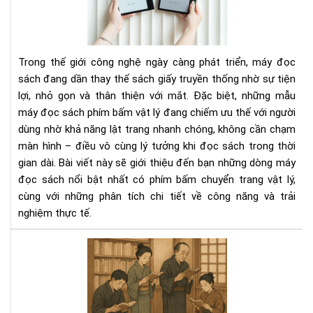
sác
có
phí
bấ
Trong thế giới công nghệ ngày càng phát triển, máy đọc
chu
sách đang dần thay thế sách giấy truyền thống nhờ sự tiện
tra
lợi, nhỏ gọn và thân thiện với mắt. Đặc biệt, những mẫu
vật
máy đọc sách phím bấm vật lý đang chiếm ưu thế với người
lý
dùng nhờ khả năng lật trang nhanh chóng, không cần chạm
màn hình – điều vô cùng lý tưởng khi đọc sách trong thời
gian dài. Bài viết này sẽ giới thiệu đến bạn những dòng máy
đọc sách nổi bật nhất có phím bấm chuyển trang vật lý,
cùng với những phân tích chi tiết về công năng và trải
nghiệm thực tế.
Văn
hóa
đọ
sác
của