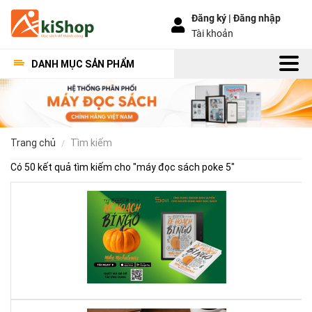
Đăng ký |
Đăng nhập
Tài khoản
DANH MỤC SẢN PHẨM
trang chủ
tìm kiếm
Có 50 kết quả tìm kiếm cho "
máy đọc sách poke 5
"
Kế
Ho
Bí
Ng
–
Khi
Mộ
Qu