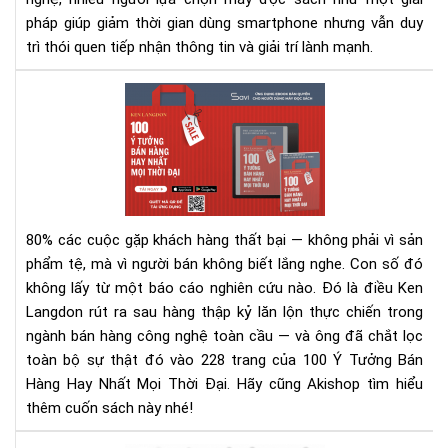
pháp giúp giảm thời gian dùng smartphone nhưng vẫn duy
trì thói quen tiếp nhận thông tin và giải trí lành mạnh.
100
Ý
Tư
Bán
Hà
Hay
Nhấ
80% các cuộc gặp khách hàng thất bại — không phải vì sản
Mọi
phẩm tệ, mà vì người bán không biết lắng nghe.
Con số đó
Thờ
không lấy từ một báo cáo nghiên cứu nào. Đó là điều Ken
Đại
Langdon rút ra sau hàng thập kỷ lăn lộn thực chiến trong
–
Rev
ngành bán hàng công nghệ toàn cầu — và ông đã chắt lọc
Sác
toàn bộ sự thật đó vào 228 trang của 100 Ý Tưởng Bán
&
Hàng Hay Nhất Mọi Thời Đại. Hãy cũng Akishop tìm hiểu
Tải
thêm cuốn sách này nhé!
Eb
Ng