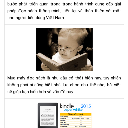
sác
bước phát triển quan trọng trong hành trình cung cấp giải
số
pháp đọc sách thông minh, tiện lợi và thân thiện với mắt
1
cho người tiêu dùng Việt Nam.
Việ
Na
Mu
với
má
2
đọ
cơ
sác
sở
cần
mới
tìm
tại
hiể
TP
nh
HC
Mua máy đọc sách là nhu cầu có thật hiện nay, tuy nhiên
gì
không phải ai cũng biết phải lựa chọn như thế nào, bài viết
cho
sẽ giúp bạn hiểu hơn về vấn đề này
thí
hợp
Địa
chỉ
mu
má