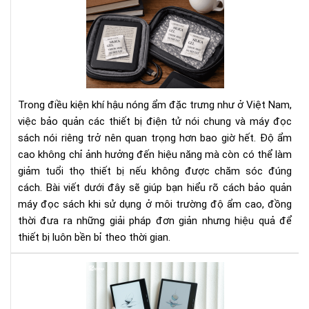
Cá
Bí
bảo
Ng
quả
Tha
má
Đổi
đọ
Cá
sác
Bạn
khi
Nhì
Trong điều kiện khí hậu nóng ẩm đặc trưng như ở Việt Nam,
sử
Nh
việc bảo quản các thiết bị điện tử nói chung và máy đọc
dụ
Do
sách nói riêng trở nên quan trọng hơn bao giờ hết. Độ ẩm
ở
Ngh
cao không chỉ ảnh hưởng đến hiệu năng mà còn có thể làm
môi
trư
giảm tuổi thọ thiết bị nếu không được chăm sóc đúng
độ
cách. Bài viết dưới đây sẽ giúp bạn hiểu rõ cách bảo quản
ẩm
máy đọc sách khi sử dụng ở môi trường độ ẩm cao, đồng
cao
thời đưa ra những giải pháp đơn giản nhưng hiệu quả để
thiết bị luôn bền bỉ theo thời gian.
To
má
đọ