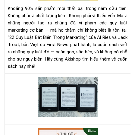
Biế
Khoảng 90% sản phẩm mới thất bại trong năm đầu tiên.
Tr
Không phải vì chất lượng kém. Không phải vì thiếu vốn. Mà vì
Mar
những người tạo ra chúng đã vi phạm các quy luật
|
marketing cơ bản — mà họ thậm chí không biết là tồn tại.
Tải
Eb
"22 Quy Luật Bất Biến Trong Marketing" của Al Ries và Jack
Bản
Trout, bản Việt do First News phát hành, là cuốn sách viết
Quy
ra những quy luật đó — ngắn gọn, sắc bén, và không có chỗ
Trê
cho sự ngụy biện. Hãy cùng Akishop tìm hiểu thêm về cuốn
Sav
sách này nhé!
So
sán
thử
các
dò
má
Kin
hiệ
Aki
có