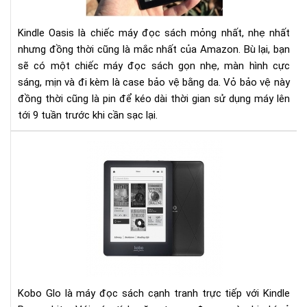
NG
TỪ
Kindle Oasis là chiếc máy đọc sách mỏng nhất, nhẹ nhất
CÁI
nhưng đồng thời cũng là mắc nhất của Amazon. Bù lại, bạn
NH
ĐẦ
sẽ có một chiếc máy đọc sách gọn nhẹ, màn hình cực
TIÊ
sáng, mịn và đi kèm là case bảo vệ bằng da. Vỏ bảo vệ này
đồng thời cũng là pin để kéo dài thời gian sử dụng máy lên
tới 9 tuần trước khi cần sạc lại.​
Đá
giá
ko
glo
và
kin
pap
Kobo Glo là máy đọc sách cạnh tranh trực tiếp với Kindle