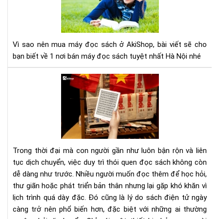
mu
má
đọ
sác
Vì sao nên mua máy đọc sách ở AkiShop, bài viết sẽ cho
ở
bạn biết về 1 nơi bán máy đọc sách tuyệt nhất Hà Nội nhé
Aki
Lợi
ích
của
việ
đọ
sác
điệ
Trong thời đại mà con người gần như luôn bận rộn và liên
tử
tục dịch chuyển, việc duy trì thói quen đọc sách không còn
đối
dễ dàng như trước. Nhiều người muốn đọc thêm để học hỏi,
với
thư giãn hoặc phát triển bản thân nhưng lại gặp khó khăn vì
ngư
hay
lịch trình quá dày đặc. Đó cũng là lý do sách điện tử ngày
di
càng trở nên phổ biến hơn, đặc biệt với những ai thường
chu