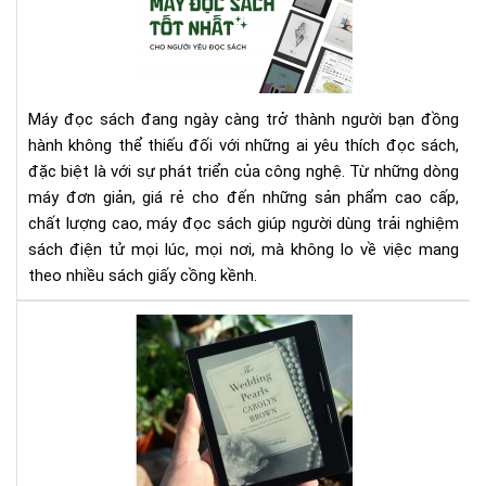
đọ
bạn
sác
nhé
tốt
nhấ
cho
Máy đọc sách đang ngày càng trở thành người bạn đồng
ngư
hành không thể thiếu đối với những ai yêu thích đọc sách,
yêu
đặc biệt là với sự phát triển của công nghệ. Từ những dòng
đọ
máy đơn giản, giá rẻ cho đến những sản phẩm cao cấp,
sác
chất lượng cao, máy đọc sách giúp người dùng trải nghiệm
sách điện tử mọi lúc, mọi nơi, mà không lo về việc mang
theo nhiều sách giấy cồng kềnh.
ĐÁ
GIÁ
AM
KIN
OAS
1:
YÊ