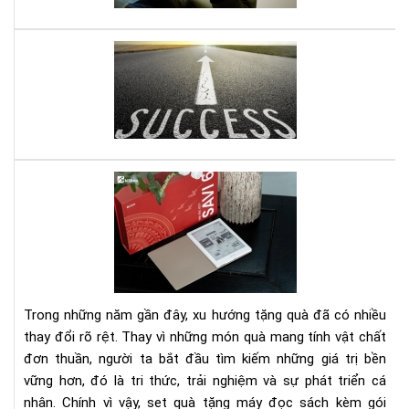
đư
ghi
nhớ
Mở
do
ngh
nhỏ
đây
là
quy
Set
sác
quà
gối
tặn
đầ
má
giư
đọ
của
sác
bạn
kè
Trong những năm gần đây, xu hướng tặng quà đã có nhiều
gói
thay đổi rõ rệt. Thay vì những món quà mang tính vật chất
eb
đơn thuần, người ta bắt đầu tìm kiếm những giá trị bền
bản
vững hơn, đó là tri thức, trải nghiệm và sự phát triển cá
quy
1
nhân. Chính vì vậy, set quà tặng máy đọc sách kèm gói