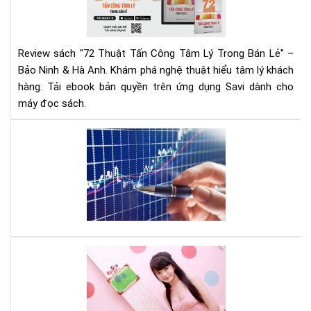
Tâ
Lý
Tr
Review sách "72 Thuật Tấn Công Tâm Lý Trong Bán Lẻ" –
Bán
Bảo Ninh & Hà Anh. Khám phá nghệ thuật hiểu tâm lý khách
Lẻ
hàng. Tải ebook bản quyền trên ứng dụng Savi dành cho
|
máy đọc sách.
Rev
Chi
Tiế
Mu
&
đầ
Tải
tư
Eb
cổ
phi
hãy
đọ
quy
Cá
sác
tee
này
mu
thà