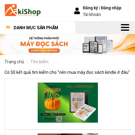
Đăng ký |
Đăng nhập
Tài khoản
DANH MỤC SẢN PHẨM
trang chủ
tìm kiếm
Có 50 kết quả tìm kiếm cho "
nên mua máy đọc sách kindle ở đâu
"
Kế
Ho
Bí
Ng
–
Khi
Mộ
Qu