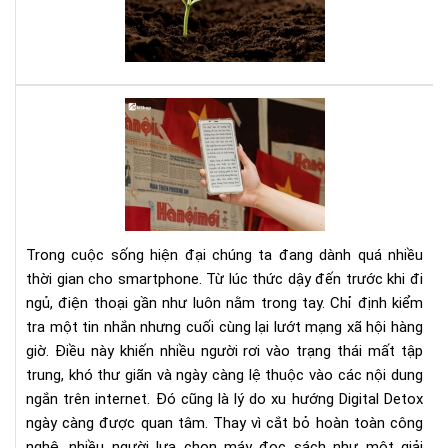
đây
là
sác
của
bạn
Dig
Det
Cá
cai
ngh
sma
bằn
Trong cuộc sống hiện đại chúng ta đang dành quá nhiều
má
thời gian cho smartphone. Từ lúc thức dậy đến trước khi đi
đọ
ngủ, điện thoại gần như luôn nằm trong tay. Chỉ định kiểm
sác
tra một tin nhắn nhưng cuối cùng lại lướt mạng xã hội hàng
giờ. Điều này khiến nhiều người rơi vào trạng thái mất tập
trung, khó thư giãn và ngày càng lệ thuộc vào các nội dung
ngắn trên internet. Đó cũng là lý do xu hướng Digital Detox
ngày càng được quan tâm. Thay vì cắt bỏ hoàn toàn công
nghệ, nhiều người lựa chọn máy đọc sách như một giải