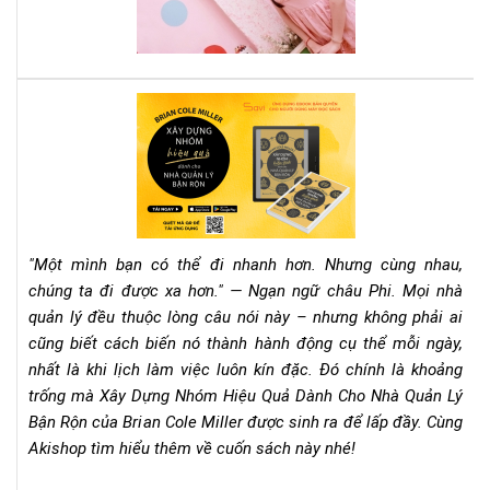
cô
phả
đọ
nga
quy
Rev
sác
Sác
này
"Xâ
Dự
Nh
Hiệ
Qu
"Một mình bạn có thể đi nhanh hơn. Nhưng cùng nhau,
Dà
chúng ta đi được xa hơn." — Ngạn ngữ châu Phi. Mọi nhà
Ch
quản lý đều thuộc lòng câu nói này – nhưng không phải ai
Nh
cũng biết cách biến nó thành hành động cụ thể mỗi ngày,
Qu
Lý
nhất là khi lịch làm việc luôn kín đặc. Đó chính là khoảng
Bận
trống mà Xây Dựng Nhóm Hiệu Quả Dành Cho Nhà Quản Lý
Rộn
Bận Rộn của Brian Cole Miller được sinh ra để lấp đầy. Cùng
–
Akishop tìm hiểu thêm về cuốn sách này nhé!
Bri
Col