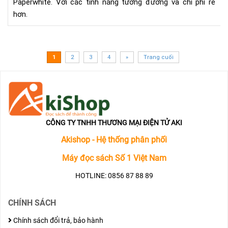
Paperwhite. Với các tính năng tương đương và chi phí rẻ
hơn.
1
2
3
4
»
Trang cuối
CÔNG TY TNHH THƯƠNG MẠI ĐIỆN TỬ AKI
Akishop - Hệ thống phân phối
Máy đọc sách Số 1 Việt Nam
HOTLINE: 0856 87 88 89
CHÍNH SÁCH
Chính sách đổi trả, bảo hành