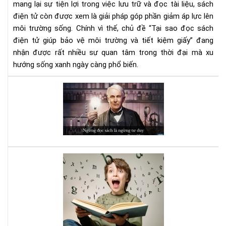
tiết
mang lại sự tiện lợi trong việc lưu trữ và đọc tài liệu, sách
kiệ
điện tử còn được xem là giải pháp góp phần giảm áp lực lên
giấ
môi trường sống. Chính vì thế, chủ đề “Tại sao đọc sách
điện tử giúp bảo vệ môi trường và tiết kiệm giấy” đang
nhận được rất nhiều sự quan tâm trong thời đại mà xu
hướng sống xanh ngày càng phổ biến.
Đọ
sác
đi,
và
bạn
sẽ
bất
Luy
ng
bộ
vì
não
nh
với
gì
sác
mìn
Kỹ
nhậ
năn