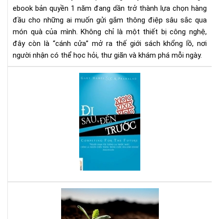
nă
ebook bản quyền 1 năm đang dần trở thành lựa chọn hàng
-
đầu cho những ai muốn gửi gắm thông điệp sâu sắc qua
Xu
món quà của mình. Không chỉ là một thiết bị công nghệ,
hư
đây còn là “cánh cửa” mở ra thế giới sách khổng lồ, nơi
quà
người nhận có thể học hỏi, thư giãn và khám phá mỗi ngày.
tặn
tri
Đi
thứ
sau
thờ
đế
đại
trư
số
-
Sác
hay
cho
ngư
mu
thà
Bạn
cô
tuổ
tee