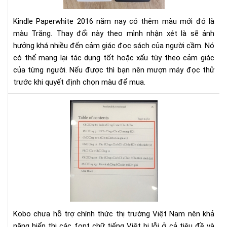
và
201
Kindle Paperwhite 2016 năm nay có thêm màu mới đó là
màu Trắng. Thay đổi này theo mình nhận xét là sẽ ảnh
hưởng khá nhiều đến cảm giác đọc sách của người cầm. Nó
có thể mang lại tác dụng tốt hoặc xấu tùy theo cảm giác
của từng người. Nếu được thì bạn nên mượn máy đọc thử
trước khi quyết định chọn màu để mua.
Hư
dẫn
sửa
lỗi
fon
tiế
Việ
cho
Ko
Kobo chưa hỗ trợ chính thức thị trường Việt Nam nên khả
năng hiển thị các font chữ tiếng Việt bị lỗi ở cả tiêu đề và