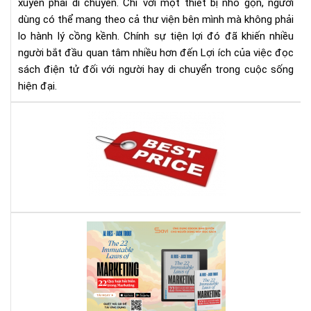
xuyên phải di chuyển. Chỉ với một thiết bị nhỏ gọn, người
dùng có thể mang theo cả thư viện bên mình mà không phải
lo hành lý cồng kềnh. Chính sự tiện lợi đó đã khiến nhiều
người bắt đầu quan tâm nhiều hơn đến Lợi ích của việc đọc
sách điện tử đối với người hay di chuyển trong cuộc sống
hiện đại.
Địa
chỉ
bán
má
đọ
sác
giá
rẻ
Rev
nhấ
Sác
địn
22
bạn
Quy
phả
Luậ
biế
Bất