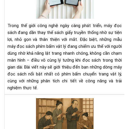
sác
có
phí
bấ
Trong thế giới công nghệ ngày càng phát triển, máy đọc
chu
sách đang dần thay thế sách giấy truyền thống nhờ sự tiện
tra
lợi, nhỏ gọn và thân thiện với mắt. Đặc biệt, những mẫu
vật
máy đọc sách phím bấm vật lý đang chiếm ưu thế với người
lý
dùng nhờ khả năng lật trang nhanh chóng, không cần chạm
màn hình – điều vô cùng lý tưởng khi đọc sách trong thời
gian dài. Bài viết này sẽ giới thiệu đến bạn những dòng máy
đọc sách nổi bật nhất có phím bấm chuyển trang vật lý,
cùng với những phân tích chi tiết về công năng và trải
nghiệm thực tế.
Văn
hóa
đọ
sác
của