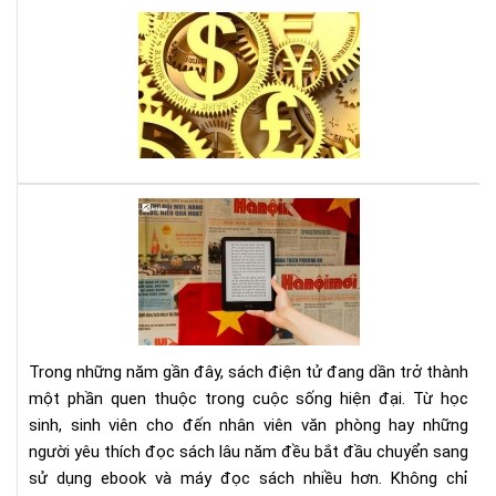
Lời
thú
tội
của
mộ
sát
thủ
kin
Tại
tế,
sao
sác
đọ
gối
sác
đầ
điệ
cho
tử
ngư
giú
mê
Trong những năm gần đây, sách điện tử đang dần trở thành
bảo
thờ
một phần quen thuộc trong cuộc sống hiện đại. Từ học
vệ
sự
sinh, sinh viên cho đến nhân viên văn phòng hay những
môi
người yêu thích đọc sách lâu năm đều bắt đầu chuyển sang
trư
và
sử dụng ebook và máy đọc sách nhiều hơn. Không chỉ