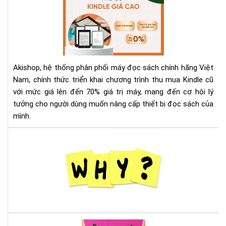
Th
ở
Mu
Aki
Kin
Cũ
Với
Giá
Akishop, hệ thống phân phối máy đọc sách chính hãng Việt
Lên
Nam, chính thức triển khai chương trình thu mua Kindle cũ
Đế
với mức giá lên đến 70% giá trị máy, mang đến cơ hội lý
70
tưởng cho người dùng muốn nâng cấp thiết bị đọc sách của
—
Cơ
mình.
Hội
Và
Tại
Để
sao
Nâ
nên
Cấ
mu
Má
má
Đọ
đọ
Sác
sác
Ko
Là