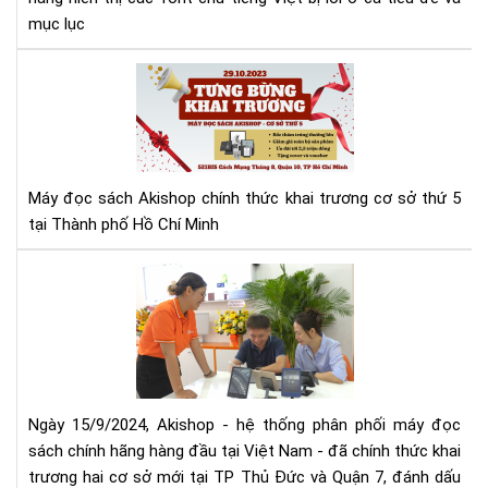
mục lục
Má
đọ
sác
Aki
tưn
bừ
Máy đọc sách Akishop chính thức khai trương cơ sở thứ 5
kha
tại Thành phố Hồ Chí Minh
trư
cơ
Aki
sở
mở
thứ
rộn
5
hệ
thố
phâ
phố
Ngày 15/9/2024, Akishop - hệ thống phân phối máy đọc
má
sách chính hãng hàng đầu tại Việt Nam - đã chính thức khai
đọ
trương hai cơ sở mới tại TP Thủ Đức và Quận 7, đánh dấu