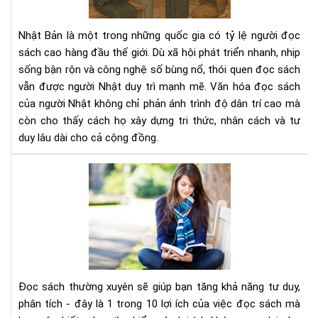
ngư
Nhậ
Nhật Bản là một trong những quốc gia có tỷ lệ người đọc
–
sách cao hàng đầu thế giới. Dù xã hội phát triển nhanh, nhịp
Nề
sống bận rộn và công nghệ số bùng nổ, thói quen đọc sách
tản
vẫn được người Nhật duy trì mạnh mẽ. Văn hóa đọc sách
tri
thứ
của người Nhật không chỉ phản ánh trình độ dân trí cao mà
tạo
còn cho thấy cách họ xây dựng tri thức, nhân cách và tư
nên
duy lâu dài cho cả cộng đồng.
xã
hội
Đọ
bền
sác
vữn
thư
xuy
sẽ
giú
bạn
tăn
Đọc sách thường xuyên sẽ giúp bạn tăng khả năng tư duy,
khả
phân tích - đây là 1 trong 10 lợi ích của việc đọc sách mà
năn