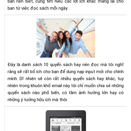
bạn nên biết, cùng tìm hiểu các lợi ích khác mang lại cho
tư
bạn từ việc đọc sách mỗi ngày
duy
phâ
10
tíc
cuố
sác
kh
phá
và
phá
Đây là danh sách 10 quyển sách hay nên đọc mà tôi nghĩ
tri
rằng sẽ rất bổ ích cho bạn để dung nạp input mới cho chính
bản
mình. Dĩ nhiên sẽ còn rất nhiều quyển sách hay khác, tuy
thâ
nhiên trong khuôn khổ email này tôi chỉ muốn chia sẻ những
bạn
nên
quyển sách nào phổ biến, có tầm ảnh hưởng lớn hay có
đọ
những ý tưởng hữu ích mà thôi
Nh
điề
lưu