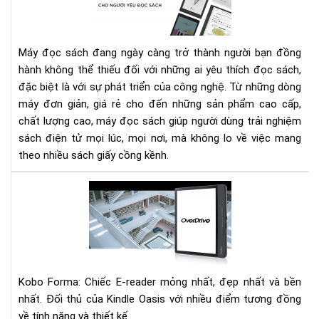
tốt
nhấ
cho
Máy đọc sách đang ngày càng trở thành người bạn đồng
ngư
hành không thể thiếu đối với những ai yêu thích đọc sách,
yêu
đặc biệt là với sự phát triển của công nghệ. Từ những dòng
đọ
máy đơn giản, giá rẻ cho đến những sản phẩm cao cấp,
sác
chất lượng cao, máy đọc sách giúp người dùng trải nghiệm
sách điện tử mọi lúc, mọi nơi, mà không lo về việc mang
theo nhiều sách giấy cồng kềnh.
Ko
For
Chi
E-
rea
mỏ
Kobo Forma: Chiếc E-reader mỏng nhất, đẹp nhất và bền
nhấ
đẹ
nhất. Đối thủ của Kindle Oasis với nhiều điểm tương đồng
nhấ
về tính năng và thiết kế