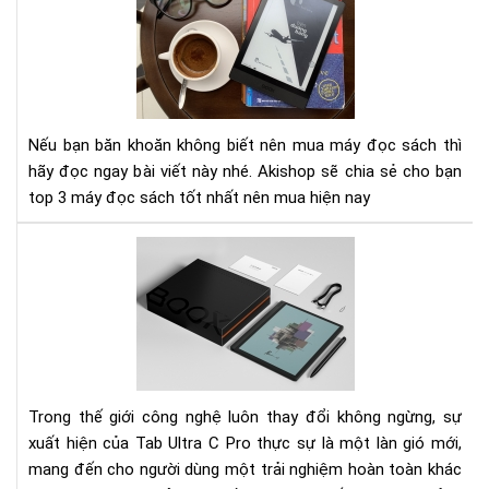
má
đọ
sác
tốt
nhấ
nên
Nếu bạn băn khoăn không biết nên mua máy đọc sách thì
mu
hãy đọc ngay bài viết này nhé. Akishop sẽ chia sẻ cho bạn
hiệ
top 3 máy đọc sách tốt nhất nên mua hiện nay
nay
Tab
Ult
C
Pro
-
Má
tín
bản
Trong thế giới công nghệ luôn thay đổi không ngừng, sự
E-
xuất hiện của Tab Ultra C Pro thực sự là một làn gió mới,
Ink
mang đến cho người dùng một trải nghiệm hoàn toàn khác
hiệ