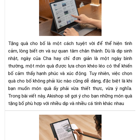
tốc
ý
độ
các
lật
mó
tra
quà
tặn
bố
Tặng quà cho bố là một cách tuyệt vời để thể hiện tình
thi
cảm, lòng biết ơn và sự quan tâm chân thành. Dù là dịp sinh
thự
nhật, ngày của Cha hay chỉ đơn giản là một ngày bình
và
thường, một món quà được lựa chọn khéo léo có thể khiến
ý
ngh
bố cảm thấy hạnh phúc và xúc động. Tuy nhiên, việc chọn
mọi
quà cho bố không phải lúc nào cũng dễ dàng, đặc biệt là khi
dịp
bạn muốn món quà ấy phải vừa thiết thực, vừa ý nghĩa.
Trong bài viết này, Akishop sẽ gợi ý cho bạn những món quà
tặng bố phù hợp với nhiều dịp và nhiều cá tính khác nhau
To
3
má
đọ