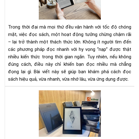
đọ
nha
–
Hãy
Trong thời đại mà mọi thứ đều vận hành với tốc độ chóng
học
mặt, việc đọc sách, một hoạt động tưởng chừng chậm rãi
các
– lại trở thành một thách thức lớn. Không ít người tìm đến
đọ
các phương pháp đọc nhanh với hy vọng “nạp” được thật
sác
nha
nhiều kiến thức trong thời gian ngắn. Tuy nhiên, nếu không
mà
đúng cách, điều này chỉ khiến bạn đọc nhiều mà chẳng
vẫn
đọng lại gì. Bài viết này sẽ giúp bạn khám phá cách đọc
hiệ
sách hiệu quả, vừa nhanh, vừa nhớ lâu, vừa ứng dụng được.
quả
Rev
má
đọ
sác
pdf
tốt
nhấ