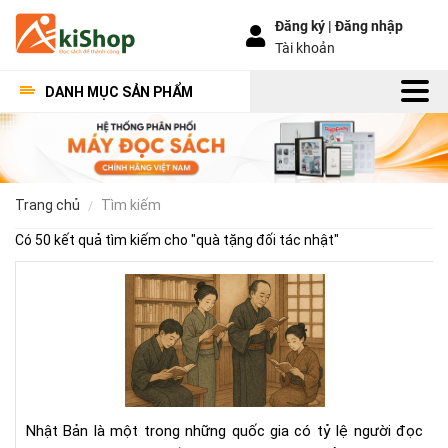
Đăng ký |
Đăng nhập
Tài khoản
DANH MỤC SẢN PHẨM
trang chủ
tìm kiếm
Có 50 kết quả tìm kiếm cho "
quà tặng đối tác nhật
"
Văn
hóa
đọ
sác
của
ngư
Nhậ
Nhật Bản là một trong những quốc gia có tỷ lệ người đọc
–