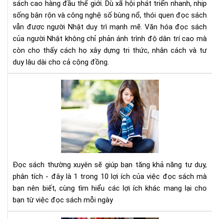
sách cao hàng đầu thế giới. Dù xã hội phát triển nhanh, nhịp
Nề
sống bận rộn và công nghệ số bùng nổ, thói quen đọc sách
tản
vẫn được người Nhật duy trì mạnh mẽ. Văn hóa đọc sách
tri
thứ
của người Nhật không chỉ phản ánh trình độ dân trí cao mà
tạo
còn cho thấy cách họ xây dựng tri thức, nhân cách và tư
nên
duy lâu dài cho cả cộng đồng.
xã
hội
Đọ
bền
sác
vữn
thư
xuy
sẽ
giú
bạn
tăn
Đọc sách thường xuyên sẽ giúp bạn tăng khả năng tư duy,
khả
phân tích - đây là 1 trong 10 lợi ích của việc đọc sách mà
năn
bạn nên biết, cùng tìm hiểu các lợi ích khác mang lại cho
tư
bạn từ việc đọc sách mỗi ngày
duy
phâ