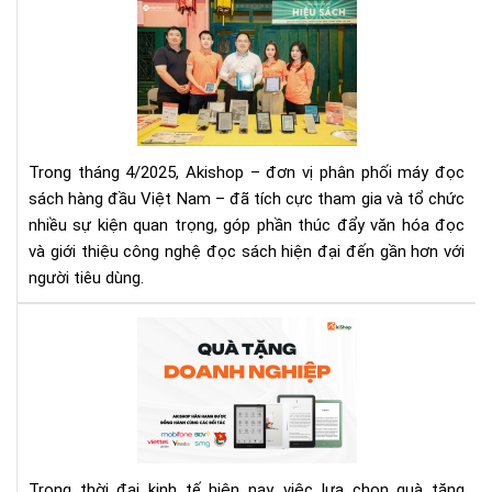
Da
Aki
Chí
Tă
Hã
Cư
Tại
Hiệ
Aki
Diệ
Thị
Tr
Trong tháng 4/2025, Akishop – đơn vị phân phối máy đọc
Qu
sách hàng đầu Việt Nam – đã tích cực tham gia và tổ chức
Chu
nhiều sự kiện quan trọng, góp phần thúc đẩy văn hóa đọc
Sự
và giới thiệu công nghệ đọc sách hiện đại đến gần hơn với
Kiệ
Nổi
người tiêu dùng.​
Bật
Th
Má
4/2
đọ
sác
-
Mó
quà
tặn
Trong thời đại kinh tế hiện nay, việc lựa chọn quà tặng