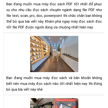
hiệ
Bạn đang muốn mua máy đọc sách PDF tốt nhất để phục
nay
vụ cho nhu cầu đọc sách chuyên ngành dạng file PDF như
file text, scan, prc, doc, powerpoint thì chắc chắn bạn không
thể bỏ qua bài viết này. Khám phá ngay máy đọc sách đọc
tốt file PDF được người dùng ưa chuộng nhất hiện nay.
Nê
mu
má
đọ
sác
nào
tốt
nhấ
Bạn đang muốn mua máy đọc sách và băn khoăn không
hiệ
biết nên mua máy đọc sách nào tốt nhất hiện nay thì đừng
nay
bỏ qua bài viết này nhé
To
3