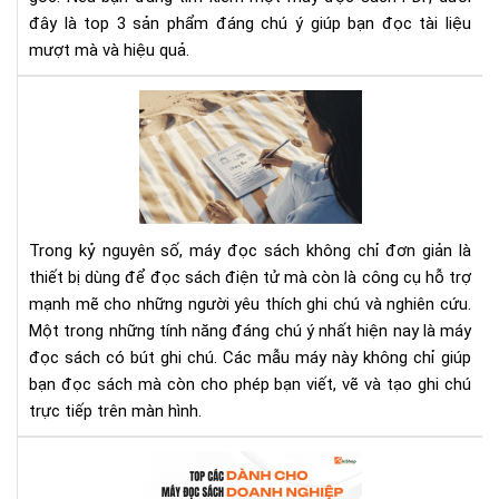
đây là top 3 sản phẩm đáng chú ý giúp bạn đọc tài liệu
mượt mà và hiệu quả.
To
Má
Đọ
Sác
Có
Bút
Ghi
Trong kỷ nguyên số, máy đọc sách không chỉ đơn giản là
Ch
thiết bị dùng để đọc sách điện tử mà còn là công cụ hỗ trợ
Tốt
mạnh mẽ cho những người yêu thích ghi chú và nghiên cứu.
Nhấ
Một trong những tính năng đáng chú ý nhất hiện nay là máy
Nă
đọc sách có bút ghi chú. Các mẫu máy này không chỉ giúp
202
bạn đọc sách mà còn cho phép bạn viết, vẽ và tạo ghi chú
trực tiếp trên màn hình.
To
nh