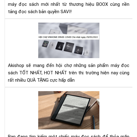
mâ
máy đọc sách mới nhất từ thương hiệu BOOX cùng nền
MỘ
của
HÀ
tảng đọc sách bản quyền SAVI!
bên
TRÌ
thứ
HAI
Hội
ba
TRẢ
chợ
,
NG
vin
Ghi
LẦ
chủ
chú
ĐẦ
nhậ
văn
TIÊ
ngà
bản
TẠI
Akishop sẽ mang đến hội chợ những sản phẩm máy đọc
29/
và
HÀ
sách TỐT NHẤT, HOT NHẤT trên thị trường hiện nay cùng
nhi
NỘI
rất nhiều QUÀ TẶNG cực hấp dẫn
tín
năn
Nê
khá
lựa
chọ
mu
má
đọ
sác
Bạn đang tìm kiếm một chiếc máy đọc sách để thỏa mãn