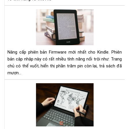
và
bền
Hư
nhấ
dẫn
nân
cấp
Fir
mới
nhấ
Nâng cấp phiên bản Firmware mới nhất cho Kindle. Phiên
5.1
bản cập nhập này có rất nhiều tính năng nổi trội như: Trang
cho
chủ có thể vuốt; hiển thị phần trăm pin còn lại, trả sách đã
Kin
mượn...
To
má
đọ
sác
mà
hìn
lớn