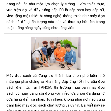
&
đang nổi lên như một lựa chọn lý tưởng – vừa thiết thực,
nữ
vừa hiện đại và đầy đẳng cấp. Dù là sếp nam hay sếp nữ,
việc tặng một thiết bị công nghệ thông minh như máy đọc
sách sẽ để lại ấn tượng sâu sắc và thực sự hữu ích trong
cuộc sống hàng ngày cũng như công việc.
To
Địa
Chỉ
Bán
Má
Đọ
Sác
Máy đọc sách cũ đang trở thành lựa chọn phổ biến nhờ
Cũ
mức giá phải chăng và khả năng đáp ứng tốt nhu cầu đọc
TP
sách điện tử. Tại TP.HCM, thị trường mua bán máy đọc
Giá
sách cũ ngày càng sôi động với nhiều lựa chọn đa dạng từ
Rẻ,
Đá
cửa hàng đến cá nhân. Tuy nhiên, không phải nơi nào cũng
Mu
đảm bảo máy đọc sách chất lượng và uy tín. Bài viết này sẽ
Nhấ