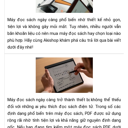
sác
nên
mu
Máy đọc sách ngày càng phổ biến nhờ thiết kế nhỏ gọn,
má
tiện lợi và không gây mỏi mắt. Tuy nhiên, nhiều người vẫn
nào
băn khoăn liệu có nên mua máy đọc sách hay chọn loại nào
phù hợp. Hãy cùng Akishop khám phá câu trả lời qua bài viết
dưới đây nhé!
Nh
cầu
đọ
PD
thì
nên
mu
Máy đọc sách ngày càng trở thành thiết bị không thể thiếu
má
đối với những ai yêu thích đọc sách điện tử. Trong số các
đọ
định dạng phổ biến trên máy đọc sách, PDF được sử dụng
sác
rộng rãi nhờ tính tiện lợi và khả năng giữ nguyên định dạng
nào
gốc. Nếu bạn đang tìm kiếm một máy đọc sách PDF, dưới