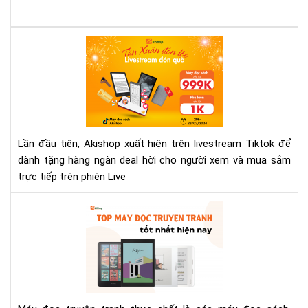
TH
NỮ
Săn
quà
khủ
tại
liv
Tik
của
Lần đầu tiên, Akishop xuất hiện trên livestream Tiktok để
Aki
dành tặng hàng ngàn deal hời cho người xem và mua sắm
trực tiếp trên phiên Live
To
má
đọ
tru
tra
tốt
nhấ