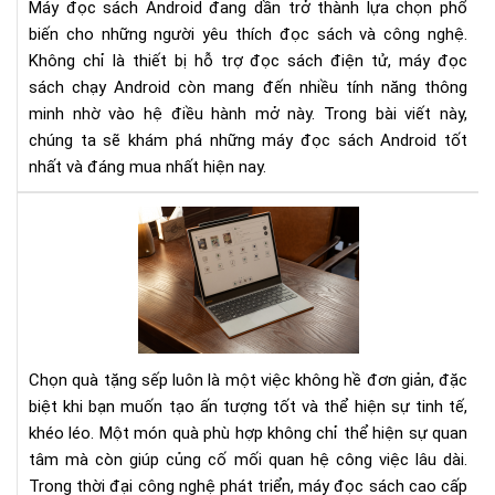
Máy đọc sách Android đang dần trở thành lựa chọn phổ
nhấ
biến cho những người yêu thích đọc sách và công nghệ.
hiệ
Không chỉ là thiết bị hỗ trợ đọc sách điện tử, máy đọc
nay
sách chạy Android còn mang đến nhiều tính năng thông
minh nhờ vào hệ điều hành mở này. Trong bài viết này,
chúng ta sẽ khám phá những máy đọc sách Android tốt
nhất và đáng mua nhất hiện nay.
Mu
quà
tặn
sếp
Má
đọ
sác
Chọn quà tặng sếp luôn là một việc không hề đơn giản, đặc
cao
biệt khi bạn muốn tạo ấn tượng tốt và thể hiện sự tinh tế,
cấp
khéo léo. Một món quà phù hợp không chỉ thể hiện sự quan
cho
tâm mà còn giúp củng cố mối quan hệ công việc lâu dài.
sếp
na
Trong thời đại công nghệ phát triển, máy đọc sách cao cấp