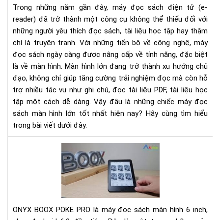
tốt
Trong những năm gần đây, máy đọc sách điện tử (e-
nhấ
reader) đã trở thành một công cụ không thể thiếu đối với
cho
những người yêu thích đọc sách, tài liệu học tập hay thậm
ngư
chí là truyện tranh. Với những tiến bộ về công nghệ, máy
đọ
đọc sách ngày càng được nâng cấp về tính năng, đặc biệt
là về màn hình. Màn hình lớn đang trở thành xu hướng chủ
đạo, không chỉ giúp tăng cường trải nghiệm đọc mà còn hỗ
trợ nhiều tác vụ như ghi chú, đọc tài liệu PDF, tài liệu học
tập một cách dễ dàng. Vậy đâu là những chiếc máy đọc
sách màn hình lớn tốt nhất hiện nay? Hãy cùng tìm hiểu
trong bài viết dưới đây.
Rev
Má
đọ
sác
Ony
Bo
ONYX BOOX POKE PRO là máy đọc sách màn hình 6 inch,
Po