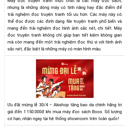
Máy đọc truyện tranh thực chất là các máy đọc sách,
hiệ
nhưng là những dòng máy có tính năng hay đặc điểm để
nay
trải nghiệm đọc truyện tranh tối ưu hơn. Các máy này có
và
thể đọc được các định dạng file truyện tranh phổ biến và
các
lựa
mang đến trải nghiệm đọc hình ảnh sắc nét, chi tiết. Máy
chọ
đọc truyện tranh không chỉ giúp bạn tiết kiệm không gian
mà còn mang đến một trải nghiệm đọc thú vị với hình ảnh
sắc nét, đặc biệt là những máy có màn hình màu.
Mừ
Đại
Lễ
30/
–
Mu
Má
Ưu đãi mừng lễ 30/4 – Akishop tặng bao da chính hãng trị
Đọ
giá đến 1.150.000đ khi mua máy đọc sách Boox. Số lượng
Sác
có hạn, nhận ngay tại hệ thống showroom trên toàn quốc!
Tặ
Ba