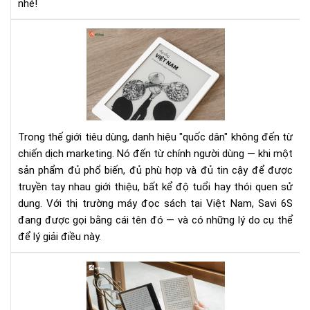
nhé!
Má
đọ
sác
qu
dân
là
gì
Trong thế giới tiêu dùng, danh hiệu "quốc dân" không đến từ
—
chiến dịch marketing. Nó đến từ chính người dùng — khi một
và
sản phẩm đủ phổ biến, đủ phù hợp và đủ tin cậy để được
vì
truyền tay nhau giới thiệu, bất kể độ tuổi hay thói quen sử
sao
Sav
dụng. Với thị trường máy đọc sách tại Việt Nam, Savi 6S
6S
đang được gọi bằng cái tên đó — và có những lý do cụ thể
lại
để lý giải điều này.
đư
gọi
Đừ
như
cố
vậy
gắ