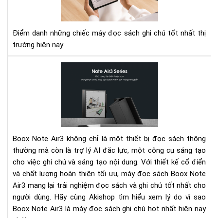
sác
có
tín
Điểm danh những chiếc máy đọc sách ghi chú tốt nhất thị
năn
trường hiện nay
ghi
chú
Bo
tốt
Not
nhấ
Air
hiệ
-
nay
Má
đọ
sác
Boox Note Air3 không chỉ là một thiết bị đọc sách thông
ghi
thường mà còn là trợ lý AI đắc lực, một công cụ sáng tạo
chú
cho việc ghi chú và sáng tạo nội dung. Với thiết kế cổ điển
hot
và chất lượng hoàn thiện tối ưu, máy đọc sách Boox Note
nhấ
hiệ
Air3 mang lại trải nghiệm đọc sách và ghi chú tốt nhất cho
nay
người dùng. Hãy cùng Akishop tìm hiểu xem lý do vì sao
Boox Note Air3 là máy đọc sách ghi chú hot nhất hiện nay