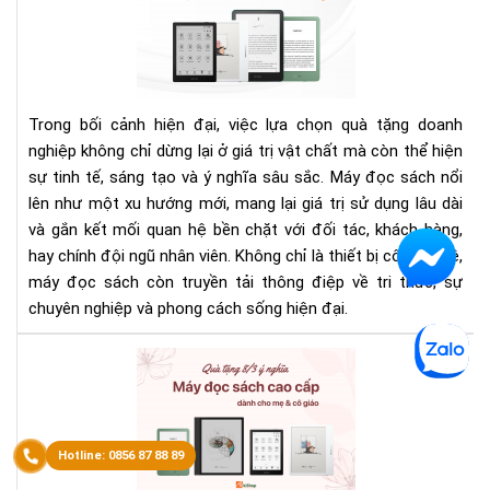
má
đọ
sác
làm
quà
Trong bối cảnh hiện đại, việc lựa chọn quà tặng doanh
tặn
nghiệp không chỉ dừng lại ở giá trị vật chất mà còn thể hiện
do
sự tinh tế, sáng tạo và ý nghĩa sâu sắc. Máy đọc sách nổi
ngh
lên như một xu hướng mới, mang lại giá trị sử dụng lâu dài
san
trọ
và gắn kết mối quan hệ bền chặt với đối tác, khách hàng,
và
hay chính đội ngũ nhân viên. Không chỉ là thiết bị công nghệ,
ý
máy đọc sách còn truyền tải thông điệp về tri thức, sự
ngh
chuyên nghiệp và phong cách sống hiện đại.
Qu
tặn
8/3
ý
ngh
Má