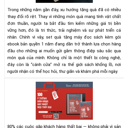
kè
Trong những năm gần đây, xu hướng tặng quà đã có nhiều
gói
thay đổi rõ rệt. Thay vì những món quà mang tính vật chất
eb
đơn thuần, người ta bắt đầu tìm kiếm những giá trị bền
bản
vững hơn, đó là tri thức, trải nghiệm và sự phát triển cá
quy
1
nhân. Chính vì vậy, set quà tặng máy đọc sách kèm gói
nă
ebook bản quyền 1 năm đang dần trở thành lựa chọn hàng
-
đầu cho những ai muốn gửi gắm thông điệp sâu sắc qua
Xu
món quà của mình. Không chỉ là một thiết bị công nghệ,
hư
đây còn là “cánh cửa” mở ra thế giới sách khổng lồ, nơi
quà
người nhận có thể học hỏi, thư giãn và khám phá mỗi ngày.
tặn
tri
100
thứ
Ý
thờ
Tư
đại
Bán
số
Hà
Hay
Nhấ
80% các cuộc gặp khách hàng thất bại — không phải vì sản