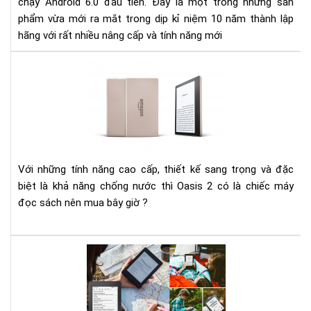
chạy Android 6.0 đầu tiên. Đây là một trong những sản
Pro
phẩm vừa mới ra mắt trong dịp kỉ niệm 10 năm thành lập
mới
hãng với rất nhiều nâng cấp và tính năng mới
nhấ
Kin
Oas
201
–
Má
đọ
sác
Với những tính năng cao cấp, thiết kế sang trọng và đặc
cao
biệt là khả năng chống nước thì Oasis 2 có là chiếc máy
cấp
đọc sách nên mua bây giờ ?
nhấ
của
Kin
Am
Cậ
nhậ
phầ
mề