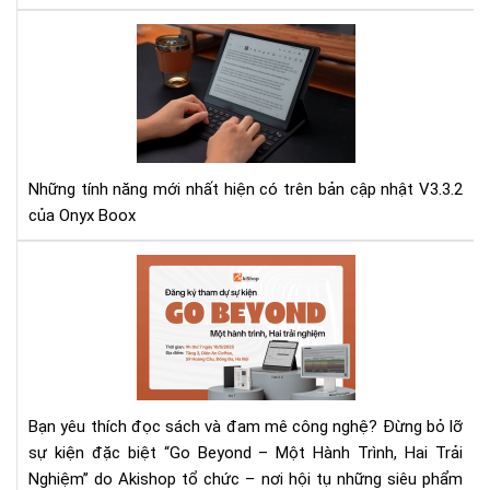
Sơ
lượ
về
các
tín
năn
của
Những tính năng mới nhất hiện có trên bản cập nhật V3.3.2
bản
của Onyx Boox
cập
nhậ
Sự
mới
Kiệ
nhấ
Trả
V3.
Ng
của
Má
Ony
Đọ
Boo
Sác
Lưu
Bạn yêu thích đọc sách và đam mê công nghệ? Đừng bỏ lỡ
“G
trữ
sự kiện đặc biệt “Go Beyond – Một Hành Trình, Hai Trải
BE
đá
Nghiệm” do Akishop tổ chức – nơi hội tụ những siêu phẩm
–