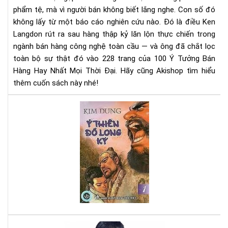
Mọi
phẩm tệ, mà vì người bán không biết lắng nghe.
Con số đó
Thờ
không lấy từ một báo cáo nghiên cứu nào. Đó là điều Ken
Đại
Langdon rút ra sau hàng thập kỷ lăn lộn thực chiến trong
–
Rev
ngành bán hàng công nghệ toàn cầu — và ông đã chắt lọc
Sác
toàn bộ sự thật đó vào 228 trang của 100 Ý Tưởng Bán
&
Hàng Hay Nhất Mọi Thời Đại. Hãy cũng Akishop tìm hiểu
Tải
thêm cuốn sách này nhé!
Eb
Ng
Ỷ
Hô
Thi
Nay
Đồ
Lo
Ký
-
Tru
Kim
Du
hay
nhấ
Nhấ