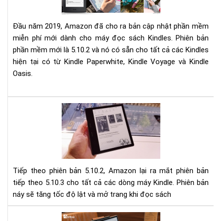
mới
cho
Kin
Đầu năm 2019, Amazon đã cho ra bản cập nhật phần mềm
miễn phí mới dành cho máy đọc sách Kindles. Phiên bản
phần mềm mới là 5.10.2 và nó có sẵn cho tất cả các Kindles
hiện tại có từ Kindle Paperwhite, Kindle Voyage và Kindle
Oasis.
Cậ
nhậ
phầ
mề
mới
nhấ
Tiếp theo phiên bản 5.10.2, Amazon lại ra mắt phiên bản
(5.3
tiếp theo 5.10.3 cho tất cả các dòng máy Kindle. Phiên bản
cho
náy sẽ tăng tốc độ lật và mở trang khi đọc sách
Kin
Giú
tăn
Gợi