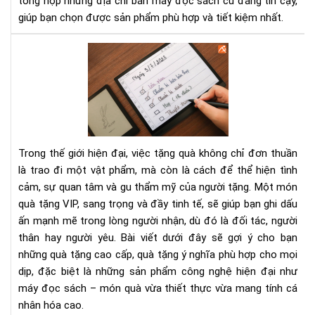
tổng hợp những địa chỉ bán máy đọc sách cũ đáng tin cậy,
giúp bạn chọn được sản phẩm phù hợp và tiết kiệm nhất.
Qu
tặn
VIP
-
Gợi
ý
quà
Trong thế giới hiện đại, việc tặng quà không chỉ đơn thuần
tặn
là trao đi một vật phẩm, mà còn là cách để thể hiện tình
cao
cảm, sự quan tâm và gu thẩm mỹ của người tặng. Một món
cấp
quà tặng VIP, sang trọng và đầy tinh tế, sẽ giúp bạn ghi dấu
ý
ngh
ấn mạnh mẽ trong lòng người nhận, dù đó là đối tác, người
cho
thân hay người yêu. Bài viết dưới đây sẽ gợi ý cho bạn
mọi
những quà tặng cao cấp, quà tặng ý nghĩa phù hợp cho mọi
dịp
dịp, đặc biệt là những sản phẩm công nghệ hiện đại như
máy đọc sách – món quà vừa thiết thực vừa mang tính cá
nhân hóa cao.