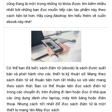
Kẻ
cũng đang là một trong những từ khóa được tìm kiếm nhiều
Th
nhất bởi những bạn đọc muốn tiếp cận tác phẩm này theo
Lớn
cách tiện lợi hơn. Hãy cùng Akishop tìm hiểu thêm về cuốn
Nhấ
ebook này nhé!
Củ
Bạn
TH
Chí
BỊ
Là
ĐỌ
Bản
SÁ
Th
TỐ
NH
CH
Có thể bạn đã biết, sách điện tử (ebook) là sách được xuất
ĐỊ
bản và phát hành cho các thiết bị kỹ thuật số. Mang theo
DẠ
sách điện tử sẽ thuận tiện hơn rất nhiều so với việc mang
EPU
theo sách thật. Bạn có thể thuận tiện đọc sách điện tử
MOB
trong các chuyến đi, trên đường đi làm hoặc đọc ở nhà qua
AZ
các ứng dụng dành cho laptop, máy tính bảng hoặc điện
VÀ
thoại. Nhưng cách tốt nhất để đọc sách điện tử là một
NH
thiết bị mang tên Máy đọc sách.
HƠ