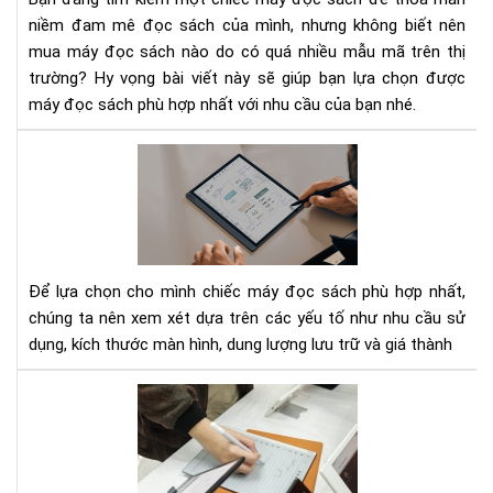
nào
niềm đam mê đọc sách của mình, nhưng không biết nên
tốt
mua máy đọc sách nào do có quá nhiều mẫu mã trên thị
nhấ
trường? Hy vọng bài viết này sẽ giúp bạn lựa chọn được
hiệ
máy đọc sách phù hợp nhất với nhu cầu của bạn nhé.
nay
Cá
tiê
chí
qua
trọ
nhấ
Để lựa chọn cho mình chiếc máy đọc sách phù hợp nhất,
khi
chúng ta nên xem xét dựa trên các yếu tố như nhu cầu sử
lựa
dụng, kích thước màn hình, dung lượng lưu trữ và giá thành
chọ
má
Ngư
đọ
mới
sác
dù
má
đọ