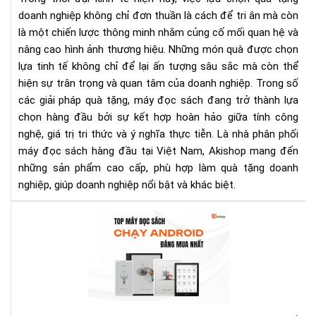
do
doanh nghiệp không chỉ đơn thuần là cách để tri ân mà còn
ngh
là một chiến lược thông minh nhằm củng cố mối quan hệ và
cao
nâng cao hình ảnh thương hiệu. Những món quà được chọn
cấp
và
lựa tinh tế không chỉ để lại ấn tượng sâu sắc mà còn thể
ý
hiện sự trân trọng và quan tâm của doanh nghiệp. Trong số
ngh
các giải pháp quà tặng, máy đọc sách đang trở thành lựa
dàn
chọn hàng đầu bởi sự kết hợp hoàn hảo giữa tính công
cho
nghệ, giá trị tri thức và ý nghĩa thực tiễn. Là nhà phân phối
đối
máy đọc sách hàng đầu tại Việt Nam, Akishop mang đến
tác
những sản phẩm cao cấp, phù hợp làm quà tặng doanh
và
nghiệp, giúp doanh nghiệp nổi bật và khác biệt.
khá
hàn
To
má
đọ
sác
And
đá
mu