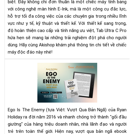
biệt. Đây không chỉ đơn thuần là một chiếc máy tính bảng
đại
với công nghệ màn hình E-Ink, mà là một công cụ đắc lực,
bậc
hỗ trợ tối đa công việc của các chuyên gia trong nhiều lĩnh
nhấ
vực như y tế, kỹ thuật và thiết kế. Với thiết kế sang trọng,
hiệ
độ hoàn thiện cao cấp và tính năng ưu việt, Tab Ultra C Pro
nay
hứa hẹn sẽ mang lại những trải nghiệm đột phá cho người
dùng. Hãy cùng Akishop khám phá thông tin chi tiết về chiếc
máy độc đáo này nhé!
Rev
Sác
Vượ
Qu
Bản
Ng
–
Ego Is The Enemy (tựa Việt: Vượt Qua Bản Ngã) của Ryan
Eg
Holiday ra đời năm 2016 và nhanh chóng trở thành "gối đầu
Is
giường" của hàng triệu doanh nhân, nhà lãnh đạo và người
Th
trẻ trên toàn thế giới. Hiện nay, vượt qua bản ngã ebook
Ene