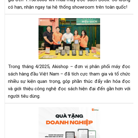
Sác
có hạn, nhận ngay tại hệ thống showroom trên toàn quốc!
Tặ
Ba
Da
Aki
Chí
Tă
Hã
Cư
Tại
Hiệ
Aki
Diệ
Thị
Tr
Trong tháng 4/2025, Akishop – đơn vị phân phối máy đọc
Qu
sách hàng đầu Việt Nam – đã tích cực tham gia và tổ chức
Chu
nhiều sự kiện quan trọng, góp phần thúc đẩy văn hóa đọc
Sự
và giới thiệu công nghệ đọc sách hiện đại đến gần hơn với
Kiệ
Nổi
người tiêu dùng.​
Bật
Th
Má
4/2
đọ
sác
-
Mó