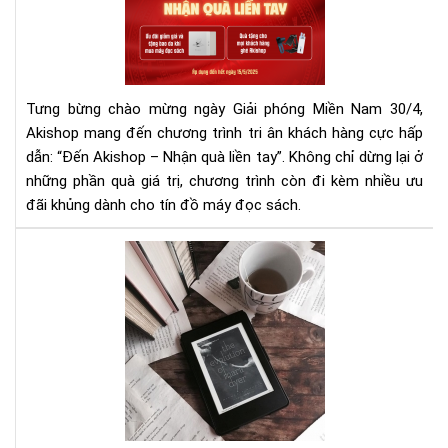
Lễ
ngh
30/
-
Nh
Qu
Tưng bừng chào mừng ngày Giải phóng Miền Nam 30/4,
Cự
Akishop mang đến chương trình tri ân khách hàng cực hấp
Đã
dẫn: “Đến Akishop – Nhận quà liền tay”. Không chỉ dừng lại ở
Khi
những phần quà giá trị, chương trình còn đi kèm nhiều ưu
Gh
Th
đãi khủng dành cho tín đồ máy đọc sách.
Aki
7
Mẹ
đọ
sác
giú
tăn
tốc
độ
đọ