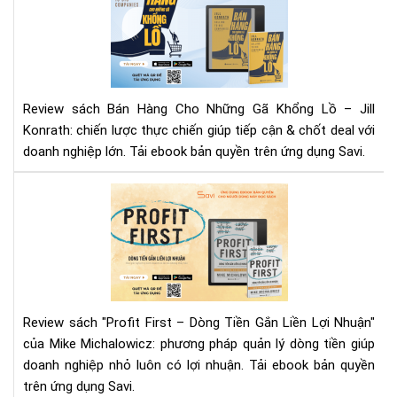
Hà
Ch
Nh
Gã
Kh
Review sách Bán Hàng Cho Những Gã Khổng Lồ – Jill
Lồ"
Konrath: chiến lược thực chiến giúp tiếp cận & chốt deal với
–
doanh nghiệp lớn. Tải ebook bản quyền trên ứng dụng Savi.
Jill
Kon
Rev
|
"Pr
Tải
Fir
Eb
–
Trê
Dò
Sav
Tiề
Gắ
Review sách "Profit First – Dòng Tiền Gắn Liền Lợi Nhuận"
Liề
của Mike Michalowicz: phương pháp quản lý dòng tiền giúp
Lợi
doanh nghiệp nhỏ luôn có lợi nhuận. Tải ebook bản quyền
Nhu
trên ứng dụng Savi.
Bí