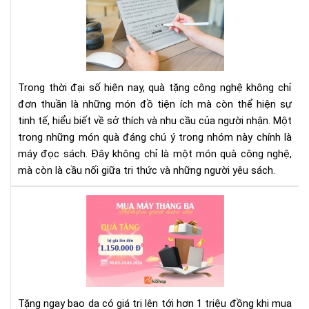
má
đọ
sác
Mó
quà
cô
Trong thời đại số hiện nay, quà tặng công nghệ không chỉ
ngh
đơn thuần là những món đồ tiện ích mà còn thể hiện sự
thi
tinh tế, hiểu biết về sở thích và nhu cầu của người nhận. Một
thự
trong những món quà đáng chú ý trong nhóm này chính là
và
ý
máy đọc sách. Đây không chỉ là một món quà công nghệ,
ngh
mà còn là cầu nối giữa tri thức và những người yêu sách.
Aki
tặn
bao
da
trị
giá
hơn
Tặng ngay bao da có giá trị lên tới hơn 1 triệu đồng khi mua
1