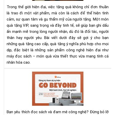
quà
Trong thế giới hiện đại, việc tặng quà không chỉ đơn thuần
tặn
là trao đi một vật phẩm, mà còn là cách để thể hiện tình
cao
cảm, sự quan tâm và gu thẩm mỹ của người tặng. Một món
cấp
quà tặng VIP, sang trọng và đầy tinh tế, sẽ giúp bạn ghi dấu
ý
ngh
ấn mạnh mẽ trong lòng người nhận, dù đó là đối tác, người
cho
thân hay người yêu. Bài viết dưới đây sẽ gợi ý cho bạn
mọi
những quà tặng cao cấp, quà tặng ý nghĩa phù hợp cho mọi
dịp
dịp, đặc biệt là những sản phẩm công nghệ hiện đại như
máy đọc sách – món quà vừa thiết thực vừa mang tính cá
nhân hóa cao.
Sự
Kiệ
Trả
Ng
Má
Đọ
Sác
Bạn yêu thích đọc sách và đam mê công nghệ? Đừng bỏ lỡ
“G