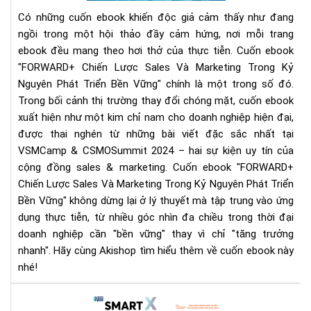
Và
Có những cuốn ebook khiến độc giả cảm thấy như đang
Mar
ngồi trong một hội thảo đầy cảm hứng, nơi mỗi trang
Tr
ebook đều mang theo hơi thở của thực tiễn. Cuốn ebook
Kỷ
Ngu
"FORWARD+ Chiến Lược Sales Và Marketing Trong Kỷ
Phá
Nguyên Phát Triển Bền Vững" chính là một trong số đó.
Tri
Trong bối cảnh thị trường thay đổi chóng mặt, cuốn ebook
Bền
xuất hiện như một kim chỉ nam cho doanh nghiệp hiện đại,
Vữ
được thai nghén từ những bài viết đặc sắc nhất tại
–
VSMCamp & CSMOSummit 2024 – hai sự kiện uy tín của
Gó
cộng đồng sales & marketing.
Cuốn ebook "FORWARD+
nhì
Chiến Lược Sales Và Marketing Trong Kỷ Nguyên Phát Triển
mới
Bền Vững" không dừng lại ở lý thuyết mà tập trung vào ứng
cho
dụng thực tiễn, từ nhiều góc nhìn đa chiều trong thời đại
do
doanh nghiệp cần "bền vững" thay vì chỉ "tăng trưởng
ngh
hiệ
nhanh". Hãy cùng Akishop tìm hiểu thêm về cuốn ebook này
đại
nhé!
Rev