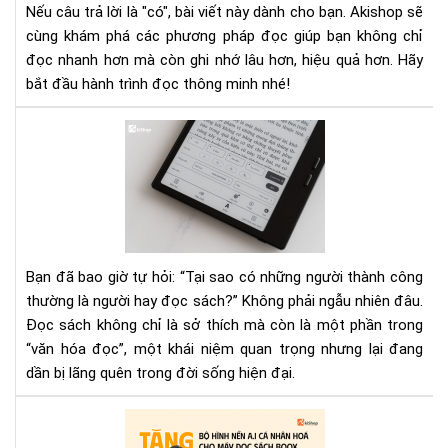
Nếu câu trả lời là "có", bài viết này dành cho bạn. Akishop sẽ
tàn
cùng khám phá các phương pháp đọc giúp bạn không chỉ
tri
thứ
đọc nhanh hơn mà còn ghi nhớ lâu hơn, hiệu quả hơn. Hãy
bắt đầu hành trình đọc thông minh nhé!
Văn
Hó
Đọc
Nề
Tả
Phá
Tri
Bạn đã bao giờ tự hỏi: “Tại sao có những người thành công
Tri
thường là người hay đọc sách?” Không phải ngẫu nhiên đâu.
Th
Đọc sách không chỉ là sở thích mà còn là một phần trong
Và
“văn hóa đọc”, một khái niệm quan trọng nhưng lại đang
Tư
Duy
dần bị lãng quên trong đời sống hiện đại.
Xã
Hội
Aki
tặn