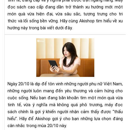
tinh tế, đẳng cấp và ý nghĩa phải được đặt ngang hàng. Máy
Sa
đọc sách cao cấp đang dần trở thành xu hướng mới: một
Tr
món quà vừa hiện đại, vừa sâu sắc, tượng trưng cho tri
Và
thức và lối sống bền vững. Hãy cùng Akishop tìm hiểu về xu
Ý
hướng này trong bài viết dưới đây.
Ngh
Gợi
ý
chọ
má
đọ
sác
làm
Ngày 20/10 là dịp để tôn vinh những người phụ nữ Việt Nam,
quà
những người luôn mang đến yêu thương và cảm hứng cho
tặn
cuộc sống. Nếu bạn đang băn khoăn tìm một món quà vừa
20/
tinh tế, vừa ý nghĩa mà không quá phô trương, máy đọc
Mó
quà
sách chính là gợi ý khiến người nhận cảm thấy được “thấu
tin
hiểu”. Hãy để Akishop gợi ý cho bạn những lựa chọn đáng
tế
cân nhắc trong mùa 20/10 này.