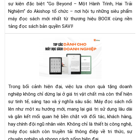
sự kiện đặc biệt “Go Beyond – Một Hành Trình, Hai Trải
BE
Nghiệm” do Akishop tổ chức – nơi hội tụ những siêu phẩm
–
máy đọc sách mới nhất từ thương hiệu BOOX cùng nền
MỘ
HÀ
tảng đọc sách bản quyền SAVI!
TRÌ
HAI
To
TRẢ
nh
NG
má
LẦ
đọ
ĐẦ
sác
TIÊ
làm
TẠI
quà
Trong bối cảnh hiện đại, việc lựa chọn quà tặng doanh
HÀ
tặn
nghiệp không chỉ dừng lại ở giá trị vật chất mà còn thể hiện
NỘI
do
sự tinh tế, sáng tạo và ý nghĩa sâu sắc. Máy đọc sách nổi
ngh
lên như một xu hướng mới, mang lại giá trị sử dụng lâu dài
san
trọ
và gắn kết mối quan hệ bền chặt với đối tác, khách hàng,
và
hay chính đội ngũ nhân viên. Không chỉ là thiết bị công nghệ,
ý
máy đọc sách còn truyền tải thông điệp về tri thức, sự
ngh
chuyên nghiệp và phong cách sống hiện đại.