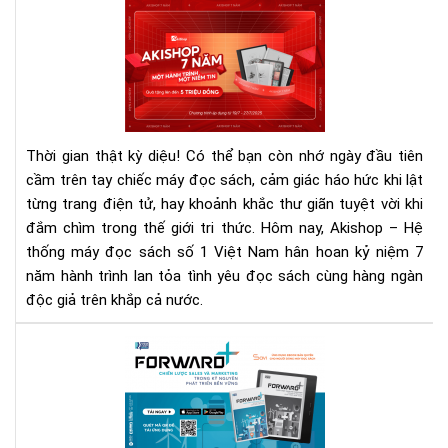
Mừ
rủi
sin
ro
nhậ
Aki
7
năm
Qu
Thời gian thật kỳ diệu! Có thể bạn còn nhớ ngày đầu tiên
tặn
cầm trên tay chiếc máy đọc sách, cảm giác háo hức khi lật
hấp
từng trang điện tử, hay khoảnh khắc thư giãn tuyệt vời khi
dẫn
đắm chìm trong thế giới tri thức. Hôm nay, Akishop – Hệ
lên
đế
thống máy đọc sách số 1 Việt Nam hân hoan kỷ niệm 7
5
năm hành trình lan tỏa tình yêu đọc sách cùng hàng ngàn
tri
độc giả trên khắp cả nước.
đồn
Rev
FO
Chi
Lư
Sal