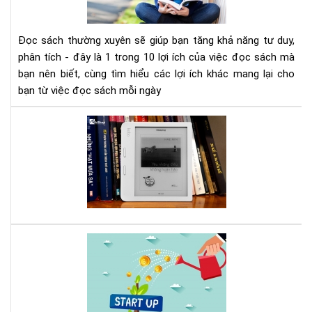
giú
bạn
tăn
Đọc sách thường xuyên sẽ giúp bạn tăng khả năng tư duy,
khả
phân tích - đây là 1 trong 10 lợi ích của việc đọc sách mà
năn
bạn nên biết, cùng tìm hiểu các lợi ích khác mang lại cho
tư
bạn từ việc đọc sách mỗi ngày
duy
phâ
Mẹ
tíc
tăn
thờ
gia
sử
dụ
má
đọ
Mơ
sác
ướ
Ko
của
giớ
trẻ