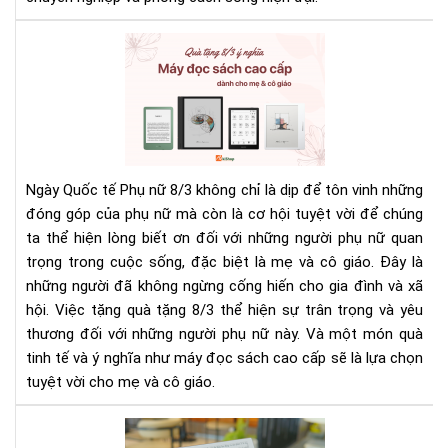
Qu
tặn
8/3
ý
ngh
Má
đọ
Ngày Quốc tế Phụ nữ 8/3 không chỉ là dịp để tôn vinh những
sác
đóng góp của phụ nữ mà còn là cơ hội tuyệt vời để chúng
cao
ta thể hiện lòng biết ơn đối với những người phụ nữ quan
cấp
trọng trong cuộc sống, đặc biệt là mẹ và cô giáo. Đây là
dàn
cho
những người đã không ngừng cống hiến cho gia đình và xã
mẹ
hội. Việc tặng quà tặng 8/3 thể hiện sự trân trọng và yêu
&
thương đối với những người phụ nữ này. Và một món quà
cô
tinh tế và ý nghĩa như máy đọc sách cao cấp sẽ là lựa chọn
giá
tuyệt vời cho mẹ và cô giáo.
Tặ