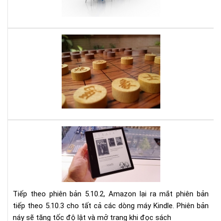
Na
Giả
-
Kh
Mư
thể
lượ
bỏ
tro
qua
kin
nếu
do
bạn
dẫn
mu
lối
có
thà
1
cô
do
Cậ
ngh
nhậ
mạ
phầ
mề
mới
nhấ
Tiếp theo phiên bản 5.10.2, Amazon lại ra mắt phiên bản
(5.3
tiếp theo 5.10.3 cho tất cả các dòng máy Kindle. Phiên bản
cho
náy sẽ tăng tốc độ lật và mở trang khi đọc sách
Kin