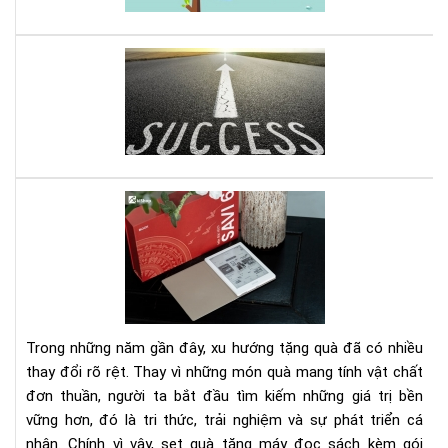
-
Khở
ngh
Mở
với
do
100
ngh
US
nhỏ
đây
là
quy
Set
sác
quà
gối
tặn
đầ
má
giư
đọ
của
sác
bạn
kè
Trong những năm gần đây, xu hướng tặng quà đã có nhiều
gói
thay đổi rõ rệt. Thay vì những món quà mang tính vật chất
eb
đơn thuần, người ta bắt đầu tìm kiếm những giá trị bền
bản
vững hơn, đó là tri thức, trải nghiệm và sự phát triển cá
quy
1
nhân. Chính vì vậy, set quà tặng máy đọc sách kèm gói