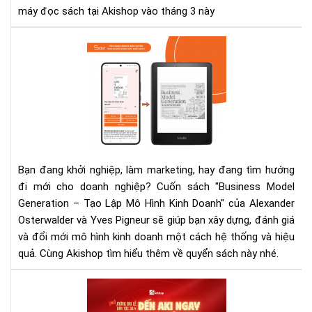
máy đọc sách tại Akishop vào tháng 3 này
tri
đồ
Bus
khi
Mo
mu
Gen
má
–
đọ
Tạ
sác
Lập
thá
Mô
3
Hìn
này
Kin
Bạn đang khởi nghiệp, làm marketing, hay đang tìm hướng
Doa
đi mới cho doanh nghiệp? Cuốn sách "Business Model
Cu
Generation – Tạo Lập Mô Hình Kinh Doanh" của Alexander
sác
Osterwalder và Yves Pigneur sẽ giúp bạn xây dựng, đánh giá
gối
và đổi mới mô hình kinh doanh một cách hệ thống và hiệu
đầ
quả. Cùng Akishop tìm hiểu thêm về quyển sách này nhé.
giư
cho
Mừ
nhà
Đại
khở