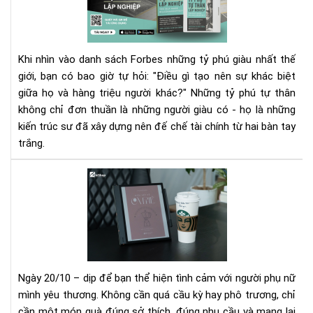
Củ
Đại
Cá
Tỷ
Phú
Khi nhìn vào danh sách Forbes những tỷ phú giàu nhất thế
Tự
giới, bạn có bao giờ tự hỏi: "Điều gì tạo nên sự khác biệt
Th
giữa họ và hàng triệu người khác?" Những tỷ phú tự thân
Lập
Ngh
không chỉ đơn thuần là những người giàu có - họ là những
–
kiến trúc sư đã xây dựng nên đế chế tài chính từ hai bàn tay
Tư
trắng.
duy
hàn
Tặ
độ
má
và
đọ
thó
sác
que
–
tạo
Mó
nên
quà
Ngày 20/10 – dịp để bạn thể hiện tình cảm với người phụ nữ
ngư
20/
thà
mình yêu thương. Không cần quá cầu kỳ hay phô trương, chỉ
đầy
cô
cần một món quà đúng sở thích, đúng nhu cầu và mang lại