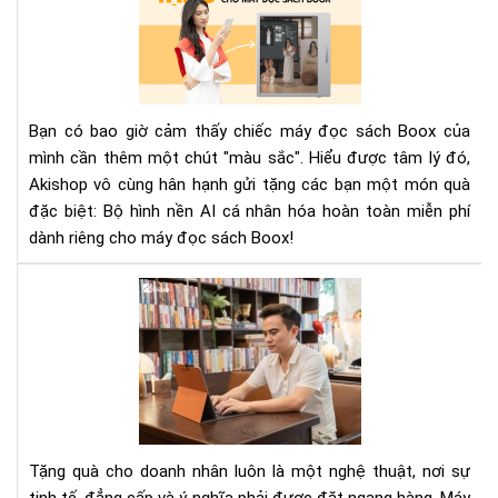
bộ
hìn
nền
AI
cá
Bạn có bao giờ cảm thấy chiếc máy đọc sách Boox của
nhâ
mình cần thêm một chút "màu sắc". Hiểu được tâm lý đó,
hóa
Akishop vô cùng hân hạnh gửi tặng các bạn một món quà
miễ
đặc biệt: Bộ hình nền AI cá nhân hóa hoàn toàn miễn phí
phí
cho
dành riêng cho máy đọc sách Boox!
má
đọ
To
sác
Má
Bo
Đọ
Sác
Là
Qu
Tặ
Do
Tặng quà cho doanh nhân luôn là một nghệ thuật, nơi sự
Nh