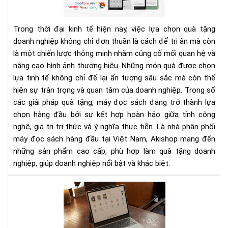
quà
tặn
Trong thời đại kinh tế hiện nay, việc lựa chọn quà tặng
do
doanh nghiệp không chỉ đơn thuần là cách để tri ân mà còn
ngh
là một chiến lược thông minh nhằm củng cố mối quan hệ và
cao
nâng cao hình ảnh thương hiệu. Những món quà được chọn
cấp
và
lựa tinh tế không chỉ để lại ấn tượng sâu sắc mà còn thể
ý
hiện sự trân trọng và quan tâm của doanh nghiệp. Trong số
ngh
các giải pháp quà tặng, máy đọc sách đang trở thành lựa
dàn
chọn hàng đầu bởi sự kết hợp hoàn hảo giữa tính công
cho
nghệ, giá trị tri thức và ý nghĩa thực tiễn. Là nhà phân phối
đối
máy đọc sách hàng đầu tại Việt Nam, Akishop mang đến
tác
những sản phẩm cao cấp, phù hợp làm quà tặng doanh
và
nghiệp, giúp doanh nghiệp nổi bật và khác biệt.
khá
hàn
Mu
quà
tặn
sếp