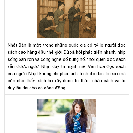
Văn
Bí
hóa
Ng
đọ
Tha
sác
Đổi
của
Cá
ngư
Bạn
Nhậ
Nhì
Nhật Bản là một trong những quốc gia có tỷ lệ người đọc
–
Nh
sách cao hàng đầu thế giới. Dù xã hội phát triển nhanh, nhịp
Nề
Do
sống bận rộn và công nghệ số bùng nổ, thói quen đọc sách
tản
Ngh
vẫn được người Nhật duy trì mạnh mẽ. Văn hóa đọc sách
tri
thứ
của người Nhật không chỉ phản ánh trình độ dân trí cao mà
tạo
còn cho thấy cách họ xây dựng tri thức, nhân cách và tư
nên
duy lâu dài cho cả cộng đồng.
xã
hội
Đọ
bền
sác
vữn
thư
xuy
sẽ