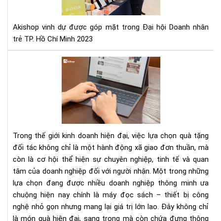
Do
nhâ
Akishop vinh dự được góp mặt trong Đại hội Doanh nhân
trẻ
trẻ TP. Hồ Chí Minh 2023
TP.
Hồ
Qu
Chí
tặn
Min
đối
tác
&
khá
hàn
Trong thế giới kinh doanh hiện đại, việc lựa chọn quà tặng
Má
đối tác không chỉ là một hành động xã giao đơn thuần, mà
đọ
còn là cơ hội thể hiện sự chuyên nghiệp, tinh tế và quan
sác
cao
tâm của doanh nghiệp đối với người nhận. Một trong những
cấp
lựa chọn đang được nhiều doanh nghiệp thông minh ưa
ý
chuộng hiện nay chính là máy đọc sách – thiết bị công
ngh
nghệ nhỏ gọn nhưng mang lại giá trị lớn lao. Đây không chỉ
là món quà hiện đại, sang trọng mà còn chứa đựng thông