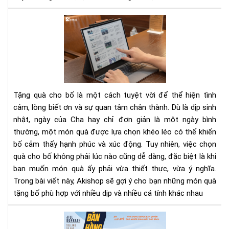
Giú
tăn
Gợi
tốc
ý
độ
các
lật
mó
tra
quà
tặn
bố
Tặng quà cho bố là một cách tuyệt vời để thể hiện tình
thi
cảm, lòng biết ơn và sự quan tâm chân thành. Dù là dịp sinh
thự
nhật, ngày của Cha hay chỉ đơn giản là một ngày bình
và
thường, một món quà được lựa chọn khéo léo có thể khiến
ý
ngh
bố cảm thấy hạnh phúc và xúc động. Tuy nhiên, việc chọn
mọi
quà cho bố không phải lúc nào cũng dễ dàng, đặc biệt là khi
dịp
bạn muốn món quà ấy phải vừa thiết thực, vừa ý nghĩa.
Trong bài viết này, Akishop sẽ gợi ý cho bạn những món quà
tặng bố phù hợp với nhiều dịp và nhiều cá tính khác nhau
Rev
"Bá