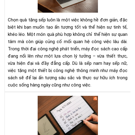
Má
đọ
sác
Chọn quà tặng sếp luôn là một việc không hề đơn giản, đặc
cao
biệt khi bạn muốn tạo ấn tượng tốt và thể hiện sự tinh tế,
cấp
khéo léo. Một món quà phù hợp không chỉ thể hiện sự quan
cho
tâm mà còn giúp củng cố mối quan hệ công việc lâu dài.
sếp
na
Trong thời đại công nghệ phát triển, máy đọc sách cao cấp
&
đang nổi lên như một lựa chọn lý tưởng – vừa thiết thực,
nữ
vừa hiện đại và đầy đẳng cấp. Dù là sếp nam hay sếp nữ,
việc tặng một thiết bị công nghệ thông minh như máy đọc
sách sẽ để lại ấn tượng sâu sắc và thực sự hữu ích trong
cuộc sống hàng ngày cũng như công việc.
Qu
tặn
VIP
-
Gợi
ý