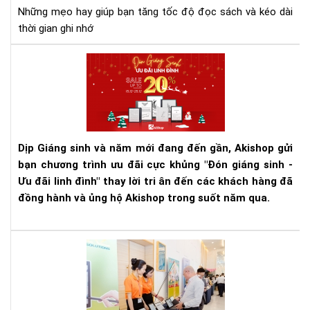
nha
Những mẹo hay giúp bạn tăng tốc độ đọc sách và kéo dài
hơn
thời gian ghi nhớ
nhớ
lâu
Đó
hơn
Giá
sin
-
Ưu
đãi
Dịp Giáng sinh và năm mới đang đến gần, Akishop gửi
linh
bạn chương trình ưu đãi cực khủng "Đón giáng sinh -
đìn
Ưu đãi linh đình" thay lời tri ân đến các khách hàng đã
-
Cơ
đồng hành và ủng hộ Akishop trong suốt năm qua.
hội
săn
sal
Aki
cuố
th
nă
dự
cực
Đại
hot
hội