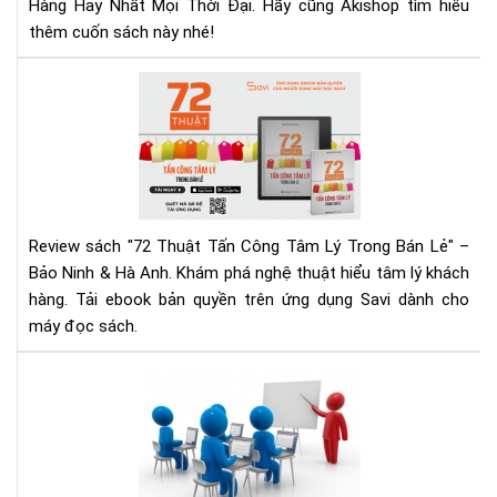
Hàng Hay Nhất Mọi Thời Đại. Hãy cũng Akishop tìm hiểu
Tải
thêm cuốn sách này nhé!
Eb
Ng
72
Hô
Thu
Nay
Tấn
Cô
Tâ
Lý
Tr
Review sách "72 Thuật Tấn Công Tâm Lý Trong Bán Lẻ" –
Bán
Bảo Ninh & Hà Anh. Khám phá nghệ thuật hiểu tâm lý khách
Lẻ
hàng. Tải ebook bản quyền trên ứng dụng Savi dành cho
|
máy đọc sách.
Rev
Chi
Tiế
101
&
Tìn
Tải
Hu
Eb
Nh
Sự