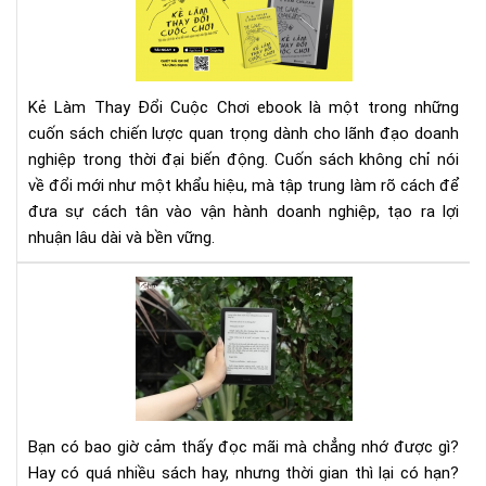
Là
Tha
Đổi
Cu
Kẻ Làm Thay Đổi Cuộc Chơi ebook là một trong những
Chơ
cuốn sách chiến lược quan trọng dành cho lãnh đạo doanh
Cẩ
nghiệp trong thời đại biến động. Cuốn sách không chỉ nói
Na
Đổi
về đổi mới như một khẩu hiệu, mà tập trung làm rõ cách để
Mới
đưa sự cách tân vào vận hành doanh nghiệp, tạo ra lợi
To
nhuận lâu dài và bền vững.
Diệ
Ch
Ph
Lãn
phá
Đạ
đọ
Do
–
Ngh
Chì
khó
mở
Bạn có bao giờ cảm thấy đọc mãi mà chẳng nhớ được gì?
ra
Hay có quá nhiều sách hay, nhưng thời gian thì lại có hạn?
kho