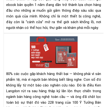
nă
ebook bản quyền 1 năm đang dần trở thành lựa chọn hàng
-
đầu cho những ai muốn gửi gắm thông điệp sâu sắc qua
Xu
món quà của mình. Không chỉ là một thiết bị công nghệ,
hư
đây còn là “cánh cửa” mở ra thế giới sách khổng lồ, nơi
quà
người nhận có thể học hỏi, thư giãn và khám phá mỗi ngày.
tặn
tri
100
thứ
Ý
thờ
Tư
đại
Bán
số
Hà
Hay
Nhấ
80% các cuộc gặp khách hàng thất bại — không phải vì sản
Mọi
phẩm tệ, mà vì người bán không biết lắng nghe.
Con số đó
Thờ
không lấy từ một báo cáo nghiên cứu nào. Đó là điều Ken
Đại
Langdon rút ra sau hàng thập kỷ lăn lộn thực chiến trong
–
Rev
ngành bán hàng công nghệ toàn cầu — và ông đã chắt lọc
Sác
toàn bộ sự thật đó vào 228 trang của 100 Ý Tưởng Bán
&