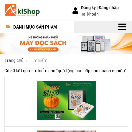
Đăng ký |
Đăng nhập
Tài khoản
DANH MỤC SẢN PHẨM
trang chủ
tìm kiếm
Có 50 kết quả tìm kiếm cho "
quà tặng cao cấp cho doanh nghiệp
"
Kế
Ho
Bí
Ng
–
Khi
Mộ
Qu