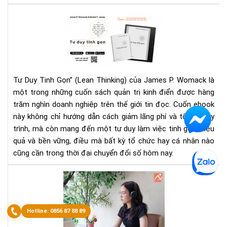
cho
phá
Rev
đẹ
Tư
yêu
Duy
đọ
Tin
Gọ
ebo
Tư Duy Tinh Gọn” (Lean Thinking) của James P. Womack là
Hà
một trong những cuốn sách quản trị kinh điển được hàng
Trì
trăm nghìn doanh nghiệp trên thế giới tin đọc. Cuốn ebook
Gi
Lãn
này không chỉ hướng dẫn cách giảm lãng phí và tối ưu quy
Phí,
trình, mà còn mang đến một tư duy làm việc tinh gọn, hiệu
Tă
quả và bền vững, điều mà bất kỳ tổ chức hay cá nhân nào
Giá
cũng cần trong thời đại chuyển đổi số hôm nay.
Trị
Và
Cá
Hiệ
Để
Qu
Kh
Bị
Cậ