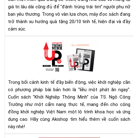
ý
vượ
giá trị lâu dài cũng đủ để “đánh trúng trái tim” người phụ nữ
ngh
trội
cho
bạn yêu thương. Trong vô vàn lựa chọn, máy đọc sách đang
ngư
trở thành xu hướng quà tặng 20/10 tinh tế, hiện đại và đầy
phụ
cảm xúc.
nữ
bạn
Rev
yêu
"Kh
thư
Ngh
Th
Min
của
Trong bối cảnh kinh tế đầy biến động, việc khởi nghiệp cần
TS.
có phương pháp bài bản hơn là "liều một phát ăn ngay".
Ng
Cuốn sách "Khởi Nghiệp Thông Minh" của TS. Ngô Công
Cô
Trư
Trường như một cẩm nang thực tế, mang đến cho cộng
Khở
đồng khởi nghiệp Việt Nam một lộ trình khoa học và ứng
ngh
dụng cao. Hãy cùng Akishop tìm hiểu thêm về cuốn sách
bài
này nhé!
bản
giả