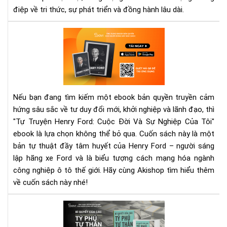
điệp về tri thức, sự phát triển và đồng hành lâu dài.
"Tự
Tru
Hen
For
Cu
Đời
Nếu bạn đang tìm kiếm một ebook bản quyền truyền cảm
Và
hứng sâu sắc về tư duy đổi mới, khởi nghiệp và lãnh đạo, thì
Sự
"Tự Truyện Henry Ford: Cuộc Đời Và Sự Nghiệp Của Tôi"
Ngh
Củ
ebook là lựa chọn không thể bỏ qua. Cuốn sách này là một
Tôi
bản tự thuật đầy tâm huyết của Henry Ford – người sáng
eb
lập hãng xe Ford và là biểu tượng cách mạng hóa ngành
–
công nghiệp ô tô thế giới. Hãy cùng Akishop tìm hiểu thêm
Hà
về cuốn sách này nhé!
Trì
Khở
"Bí
Ngh
Quy
Vĩ