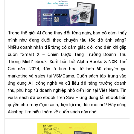
"Sm
X
-
Chi
Lư
Trong thế giới AI đang thay đổi từng ngày, bạn có cảm thấy
Tă
mình như đang đuổi theo chuyến tàu tốc độ ánh sáng?
Tr
Nhiều doanh nhân đã từng có cảm giác đó, cho đến khi gặp
Do
Th
cuốn "Smart X – Chiến Lược Tăng Trưởng Doanh Thu
Th
Thông Minh" ebook.
Xuất bản bởi Alpha Books & NXB Thế
Min
Giới năm 2024, đây là tinh hoa từ hơn 60 chuyên gia
–
marketing và sales tại VSMCamp. Cuốn sách tập trung vào
Cẩ
ứng dụng AI, công nghệ và dữ liệu để tăng trưởng doanh
Na
thu, phù hợp từ doanh nghiệp nhỏ đến lớn tại Việt Nam. Tin
Th
vui là sách đã có ebook trên Savi – ứng dụng tải ebook bản
Min
quyền cho máy đọc sách, tiện lợi mọi lúc mọi nơi! Hãy cùng
Ch
Akishop tìm hiểu thêm về cuốn sách này nhé!
Thờ
Đại
Rev
AI
Kẻ