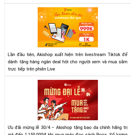
Quy
Giữ
Săn
Lợi
quà
Nh
khủ
Ch
tại
Do
liv
Ngh
Tik
Nh
của
Lần đầu tiên, Akishop xuất hiện trên livestream Tiktok để
Aki
dành tặng hàng ngàn deal hời cho người xem và mua sắm
trực tiếp trên phiên Live
Mừ
Đại
Lễ
30/
–
Mu
Má
Ưu đãi mừng lễ 30/4 – Akishop tặng bao da chính hãng trị
Đọ
giá đến 1.150.000đ khi mua máy đọc sách Boox. Số lượng