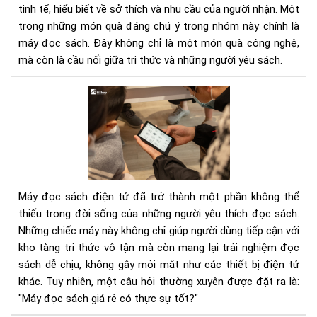
tinh tế, hiểu biết về sở thích và nhu cầu của người nhận. Một
thự
trong những món quà đáng chú ý trong nhóm này chính là
và
ý
máy đọc sách. Đây không chỉ là một món quà công nghệ,
ngh
mà còn là cầu nối giữa tri thức và những người yêu sách.
Má
đọ
sác
giá
rẻ:
To
má
Máy đọc sách điện tử đã trở thành một phần không thể
đọ
thiếu trong đời sống của những người yêu thích đọc sách.
sác
Những chiếc máy này không chỉ giúp người dùng tiếp cận với
đư
kho tàng tri thức vô tận mà còn mang lại trải nghiệm đọc
nhi
ngư
sách dễ chịu, không gây mỏi mắt như các thiết bị điện tử
ưa
khác. Tuy nhiên, một câu hỏi thường xuyên được đặt ra là:
chu
"Máy đọc sách giá rẻ có thực sự tốt?"