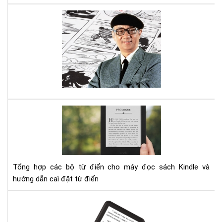
tỉn
táo
Tại
để
sao
trá
ngư
gặp
Nhậ
rác
lại
thí
đọ
tru
tra
Tổ
???
hợp
từ
điể
cho
Kin
Tổng hợp các bộ từ điển cho máy đọc sách Kindle và
hướng dẫn caì đặt từ điển
Hư
dẫn