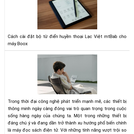
dẫn
cài
bộ
từ
điể
Lạc
Cách cài đặt bộ từ điển huyền thoại Lạc Việt mtBab cho
Việ
máy Boox
mt
huy
Má
tho
Đọ
cho
Sác
má
Là
Bo
Gì?
Kh
Phá
Trong thời đại công nghệ phát triển mạnh mẽ, các thiết bị
Nh
thông minh ngày càng đóng vai trò quan trọng trong cuộc
Cô
sống hàng ngày của chúng ta. Một trong những thiết bị
Dụ
đáng chú ý và đang dần trở thành xu hướng phổ biến chính
Tuy
Vời
là máy đọc sách điện tử. Với những tính năng vượt trội so