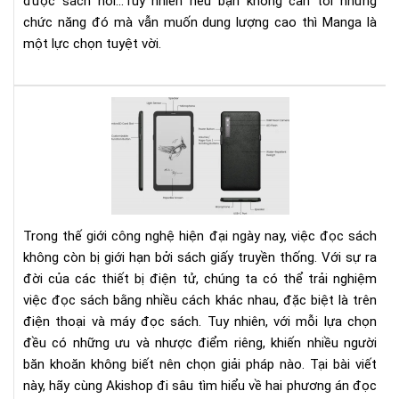
được sách nói...Tuy nhiên nếu bạn không cần tới những
chức năng đó mà vẫn muốn dung lượng cao thì Manga là
một lực chọn tuyệt vời.
Nê
lựa
chọ
đọ
sác
trê
điệ
Trong thế giới công nghệ hiện đại ngày nay, việc đọc sách
tho
không còn bị giới hạn bởi sách giấy truyền thống. Với sự ra
hay
đời của các thiết bị điện tử, chúng ta có thể trải nghiệm
má
việc đọc sách bằng nhiều cách khác nhau, đặc biệt là trên
đọ
điện thoại và máy đọc sách. Tuy nhiên, với mỗi lựa chọn
sác
đều có những ưu và nhược điểm riêng, khiến nhiều người
băn khoăn không biết nên chọn giải pháp nào. Tại bài viết
này, hãy cùng Akishop đi sâu tìm hiểu về hai phương án đọc