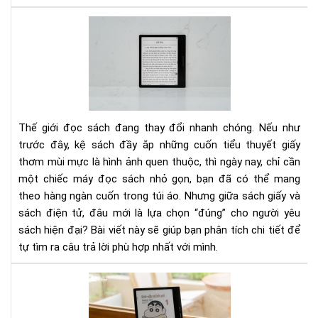
thờ
đại
Nê
4.0
đọ
sác
giấ
hay
sác
điệ
Thế giới đọc sách đang thay đổi nhanh chóng. Nếu như
tử?
trước đây, kệ sách đầy ắp những cuốn tiểu thuyết giấy
Gó
thơm mùi mực là hình ảnh quen thuộc, thì ngày nay, chỉ cần
nhì
một chiếc máy đọc sách nhỏ gọn, bạn đã có thể mang
thự
tế
theo hàng ngàn cuốn trong túi áo.
Nhưng giữa sách giấy và
cho
sách điện tử, đâu mới là lựa chọn “đúng” cho người yêu
ngư
sách hiện đại? Bài viết này sẽ giúp bạn phân tích chi tiết để
yêu
tự tìm ra câu trả lời phù hợp nhất với mình.
đọ
sác
Ưu
thờ
Nh
4.0
Đi