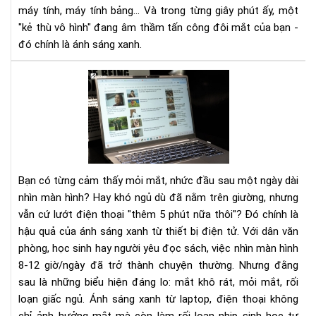
máy tính, máy tính bảng... Và trong từng giây phút ấy, một
vì
sao
"kẻ thù vô hình" đang âm thầm tấn công đôi mắt của bạn -
má
đó chính là ánh sáng xanh.
đọ
sác
Gi
là
ánh
giải
sán
phá
xan
an
hiệ
toà
quả
hơn
để
Bạn có từng cảm thấy mỏi mắt, nhức đầu sau một ngày dài
mà
bảo
nhìn màn hình? Hay khó ngủ dù đã nằm trên giường, nhưng
hìn
vệ
điệ
vẫn cứ lướt điện thoại "thêm 5 phút nữa thôi"? Đó chính là
mắt
tử
hậu quả của ánh sáng xanh từ thiết bị điện tử. Với dân văn
Từ
lap
phòng, học sinh hay người yêu đọc sách, việc nhìn màn hình
điệ
8-12 giờ/ngày đã trở thành chuyện thường. Nhưng đằng
tho
sau là những biểu hiện đáng lo: mắt khô rát, mỏi mắt, rối
đế
loạn giấc ngủ. Ánh sáng xanh từ laptop, điện thoại không
má