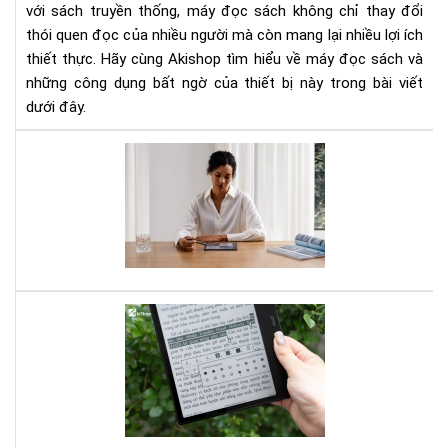
Bạn
với sách truyền thống, máy đọc sách không chỉ thay đổi
Ch
thói quen đọc của nhiều người mà còn mang lại nhiều lợi ích
Biế
thiết thực. Hãy cùng Akishop tìm hiểu về máy đọc sách và
những công dụng bất ngờ của thiết bị này trong bài viết
dưới đây.
Má
đọ
sác
kiê
sổ
ghi
chú
điệ
Đọ
tử
sác
Bo
giấ
Not
hay
Air
sác
3
điệ
dàn
tử: