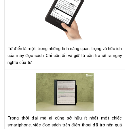
cài
đặt
từ
điể
cho
Má
đọ
sác
Từ điển là một trong những tính năng quan trọng và hữu ích
Ony
của máy đọc sách. Chỉ cần ấn và giữ từ cần tra sẽ ra ngay
boo
nghĩa của từ
Tại
sao
mà
hìn
má
đọ
sác
Trong thời đại mà ai cũng sở hữu ít nhất một chiếc
kh
smartphone, việc đọc sách trên điện thoại đã trở nên quá
bị