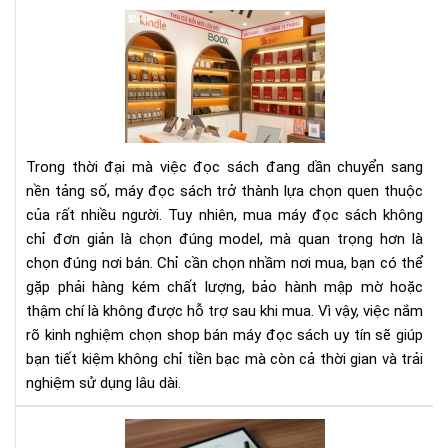
Kin
ngh
chọ
sho
bán
má
đọ
Trong thời đại mà việc đọc sách đang dần chuyển sang
sác
nền tảng số, máy đọc sách trở thành lựa chọn quen thuộc
uy
của rất nhiều người. Tuy nhiên, mua máy đọc sách không
tín:
chỉ đơn giản là chọn đúng model, mà quan trọng hơn là
Bí
quy
chọn đúng nơi bán. Chỉ cần chọn nhầm nơi mua, bạn có thể
trá
gặp phải hàng kém chất lượng, bảo hành mập mờ hoặc
“ti
thậm chí là không được hỗ trợ sau khi mua. Vì vậy, việc nắm
mấ
rõ kinh nghiệm chọn shop bán máy đọc sách uy tín sẽ giúp
tật
bạn tiết kiệm không chỉ tiền bạc mà còn cả thời gian và trải
ma
nghiệm sử dụng lâu dài.
Hư