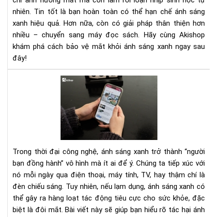
chỉ ảnh hưởng mắt mà còn làm rối loạn nhịp sinh học tự
đọ
nhiên. Tin tốt là bạn hoàn toàn có thể hạn chế ánh sáng
sác
xanh hiệu quả. Hơn nữa, còn có giải pháp thân thiện hơn
nhiều – chuyển sang máy đọc sách. Hãy cùng Akishop
khám phá cách bảo vệ mắt khỏi ánh sáng xanh ngay sau
đây!
Tác
Hại
Ánh
Sá
Xan
Điệ
Tho
Trong thời đại công nghệ, ánh sáng xanh trở thành “người
Và
bạn đồng hành” vô hình mà ít ai để ý. Chúng ta tiếp xúc với
Cá
nó mỗi ngày qua điện thoại, máy tính, TV, hay thậm chí là
Bả
đèn chiếu sáng. Tuy nhiên, nếu lạm dụng, ánh sáng xanh có
Vệ
Đôi
thể gây ra hàng loạt tác động tiêu cực cho sức khỏe, đặc
Mắ
biệt là đôi mắt. Bài viết này sẽ giúp bạn hiểu rõ tác hại ánh