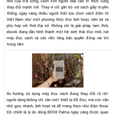
nhỏ của đời sống, cách con người tiếp cận tri thức cũng
đọ
thay đổi mạnh mẽ. Thay vì chỉ gắn bó với sách giấy truyền
sác
thống, ngày càng nhiều người Việt lựa chọn sách điện tử
mới
tro
Việt Nam như một phương thức đọc linh hoạt, tiện lợi và
thờ
phù hợp với thời đại số. Không chỉ là giải pháp tạm thời,
đại
ebook đang dần hình thành một hệ sinh thái đọc mới, nơi
số
máy đọc sách và các nền tảng bản quyền đóng vai trò
trung tâm
Rev
má
đọ
sác
Bo
Pal
dá
Xu hướng sử dụng máy đọc sách đang thay đổi rõ rệt:
điệ
người dùng không chỉ cần một thiết bị để đọc, mà còn cần
tho
nhỏ gọn, nhanh, linh hoạt và dễ mang theo như điện thoại.
nhỏ
Đó chính là lý do dòng BOOX Palma ngày càng được quan
gọ