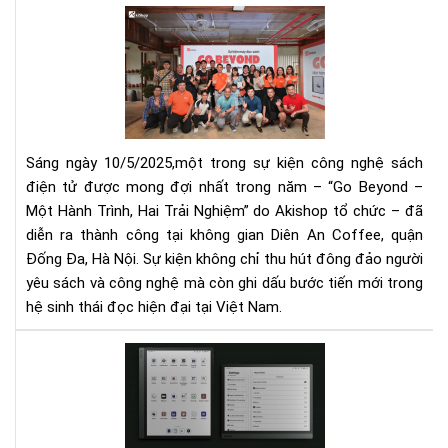
Aki
tổ
chứ
thà
cô
sự
kiệ
Sáng ngày 10/5/2025,một trong sự kiện công nghệ sách
“Go
điện tử được mong đợi nhất trong năm – “Go Beyond –
Bey
Một Hành Trình, Hai Trải Nghiệm” do Akishop tổ chức – đã
–
diễn ra thành công tại không gian Diên An Coffee, quận
Mộ
Hà
Đống Đa, Hà Nội. Sự kiện không chỉ thu hút đông đảo người
Trì
yêu sách và công nghệ mà còn ghi dấu bước tiến mới trong
Hai
hệ sinh thái đọc hiện đại tại Việt Nam.
Trả
Ngh
Khá
tại
niệ
Hà
eb
Nội
và
bí