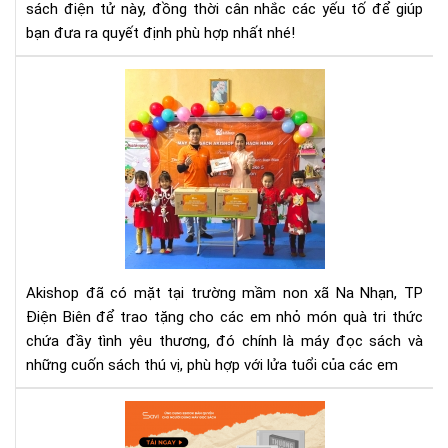
sách điện tử này, đồng thời cân nhắc các yếu tố để giúp
bạn đưa ra quyết định phù hợp nhất nhé!
Aki
tra
quà
từ
thi
cho
đi
trư
mầ
non
Akishop đã có mặt tại trường mầm non xã Na Nhạn, TP
Điệ
Điện Biên để trao tặng cho các em nhỏ món quà tri thức
Biê
chứa đầy tình yêu thương, đó chính là máy đọc sách và
những cuốn sách thú vị, phù hợp với lửa tuổi của các em
Th
lượ