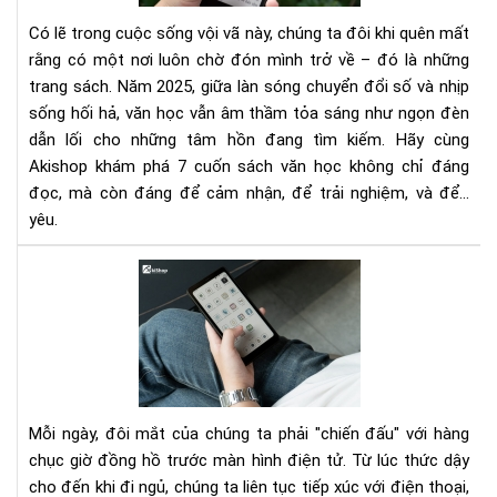
Ch
Có lẽ trong cuộc sống vội vã này, chúng ta đôi khi quên mất
Đế
rằng có một nơi luôn chờ đón mình trở về – đó là những
Trá
trang sách. Năm 2025, giữa làn sóng chuyển đổi số và nhịp
Ti
sống hối hả, văn học vẫn âm thầm tỏa sáng như ngọn đèn
Nă
202
dẫn lối cho những tâm hồn đang tìm kiếm. Hãy cùng
Akishop khám phá 7 cuốn sách văn học không chỉ đáng
đọc, mà còn đáng để cảm nhận, để trải nghiệm, và để...
yêu.
Ánh
sán
xan
là
gì?
Tác
hại
Mỗi ngày, đôi mắt của chúng ta phải "chiến đấu" với hàng
với
chục giờ đồng hồ trước màn hình điện tử. Từ lúc thức dậy
mắ
cho đến khi đi ngủ, chúng ta liên tục tiếp xúc với điện thoại,
và