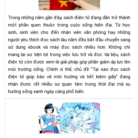
tử
giú
Trong những năm gần đây, sách điện tử đang dần trở thành
bảo
một phần quen thuộc trong cuộc sống hiện đại. Từ học
vệ
sinh, sinh viên cho đến nhân viên văn phòng hay những
môi
người yêu thích đọc sách lâu năm đều bắt đầu chuyển sang
trư
và
sử dụng ebook và máy đọc sách nhiều hơn. Không chỉ
tiết
mang lại sự tiện lợi trong việc lưu trữ và đọc tài liệu, sách
kiệ
điện tử còn được xem là giải pháp góp phần giảm áp lực lên
giấ
môi trường sống. Chính vì thế, chủ đề “Tại sao đọc sách
điện tử giúp bảo vệ môi trường và tiết kiệm giấy” đang
nhận được rất nhiều sự quan tâm trong thời đại mà xu
hướng sống xanh ngày càng phổ biến.
Tì
đọ
eb
-
cần