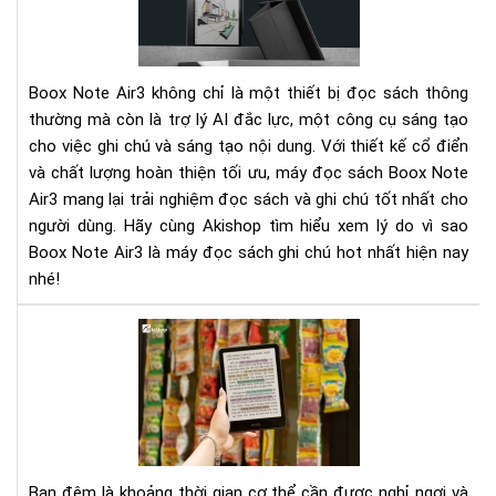
-
Má
đọ
sác
Boox Note Air3 không chỉ là một thiết bị đọc sách thông
ghi
thường mà còn là trợ lý AI đắc lực, một công cụ sáng tạo
chú
cho việc ghi chú và sáng tạo nội dung. Với thiết kế cổ điển
hot
và chất lượng hoàn thiện tối ưu, máy đọc sách Boox Note
nhấ
hiệ
Air3 mang lại trải nghiệm đọc sách và ghi chú tốt nhất cho
nay
người dùng. Hãy cùng Akishop tìm hiểu xem lý do vì sao
Boox Note Air3 là máy đọc sách ghi chú hot nhất hiện nay
nhé!
Tại
sao
nên
đọ
sác
điệ
tử
Ban đêm là khoảng thời gian cơ thể cần được nghỉ ngơi và