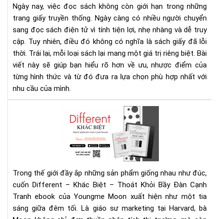
Ngày nay, việc đọc sách không còn giới hạn trong những
cho
Lựa
nh
trang giấy truyền thống. Ngày càng có nhiều người chuyển
chọ
ai?
sang đọc sách điện tử vì tính tiện lợi, nhẹ nhàng và dễ truy
nào
cập. Tuy nhiên, điều đó không có nghĩa là sách giấy đã lỗi
phù
hợp
thời. Trái lại, mỗi loại sách lại mang một giá trị riêng biệt. Bài
với
viết này sẽ giúp bạn hiểu rõ hơn về ưu, nhược điểm của
bạn
từng hình thức và từ đó đưa ra lựa chọn phù hợp nhất với
tro
nhu cầu của mình.
thờ
đại
Rev
số?
"Di
–
Khá
Biệ
–
Trong thế giới đầy ắp những sản phẩm giống nhau như đúc,
Tho
cuốn Different – Khác Biệt – Thoát Khỏi Bầy Đàn Cạnh
Khỏ
Tranh ebook của Youngme Moon xuất hiện như một tia
Bầy
Đà
sáng giữa đêm tối. Là giáo sư marketing tại Harvard, bà
Cạ