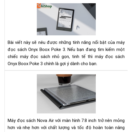
đọ
Má
sác
đọ
Kin
sác
khô
Bo
Po
3
Bài viết này sẽ nêu được những tính năng nổi bật của máy
-
đọc sách Onyx Boox Poke 3. Nếu bạn đang tìm kiếm một
Thi
chiếc máy đọc sách nhỏ gọn, tinh tế thì máy đọc sách
bị
Onyx Boox Poke 3 chính là gợi ý dành cho bạn.
điệ
tử
Trê
bỏ
tay
túi
Bo
kh
No
thể
Air:
thi
má
của
đọ
bạn
Máy đọc sách Nova Air với màn hình 7.8 inch trở nên mỏng
sác
hơn và nhẹ hơn với chất lượng và tốc độ hoàn toàn nâng
kiê