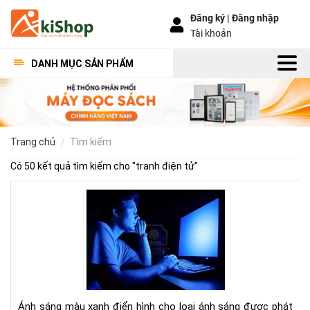
Đăng ký |
Đăng nhập
Tài khoản
DANH MỤC SẢN PHẨM
trang chủ
tìm kiếm
Có 50 kết quả tìm kiếm cho "
tranh điện tử
"
Ánh
sán
xan
từ
điệ
tho
tivi
gây
Ánh sáng màu xanh điển hình cho loại ánh sáng được phát