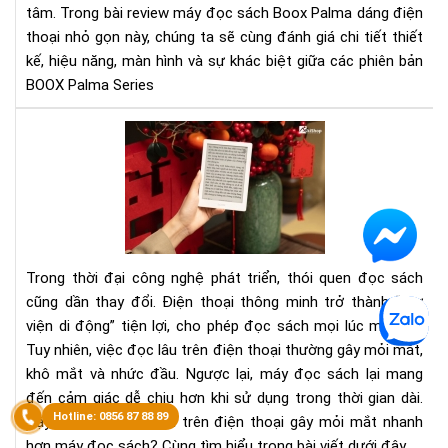
tâm. Trong bài review máy đọc sách Boox Palma dáng điện
thoại nhỏ gọn này, chúng ta sẽ cùng đánh giá chi tiết thiết
kế, hiệu năng, màn hình và sự khác biệt giữa các phiên bản
BOOX Palma Series
Tại
sao
đọ
sác
trê
điệ
tho
Trong thời đại công nghệ phát triển, thói quen đọc sách
gây
cũng dần thay đổi. Điện thoại thông minh trở thành “thư
mỏi
viện di động” tiện lợi, cho phép đọc sách mọi lúc mọi nơi.
mắ
Tuy nhiên, việc đọc lâu trên điện thoại thường gây mỏi mắt,
nha
hơn
khô mắt và nhức đầu. Ngược lại, máy đọc sách lại mang
má
đến cảm giác dễ chịu hơn khi sử dụng trong thời gian dài.
đọ
Vậy tại sao đọc sách trên điện thoại gây mỏi mắt nhanh
sác
hơn máy đọc sách? Cùng tìm hiểu trong bài viết dưới đây.