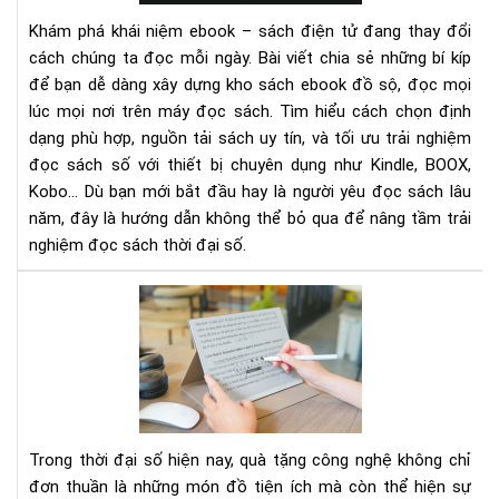
kíp
Khám phá khái niệm ebook – sách điện tử đang thay đổi
sở
cách chúng ta đọc mỗi ngày. Bài viết chia sẻ những bí kíp
hữu
để bạn dễ dàng xây dựng kho sách ebook đồ sộ, đọc mọi
kho
lúc mọi nơi trên máy đọc sách. Tìm hiểu cách chọn định
sác
dạng phù hợp, nguồn tải sách uy tín, và tối ưu trải nghiệm
eb
trê
đọc sách số với thiết bị chuyên dụng như Kindle, BOOX,
má
Kobo… Dù bạn mới bắt đầu hay là người yêu đọc sách lâu
đọ
năm, đây là hướng dẫn không thể bỏ qua để nâng tầm trải
sác
nghiệm đọc sách thời đại số.
Tặ
má
đọ
sác
Mó
quà
cô
Trong thời đại số hiện nay, quà tặng công nghệ không chỉ
ngh
đơn thuần là những món đồ tiện ích mà còn thể hiện sự
thi