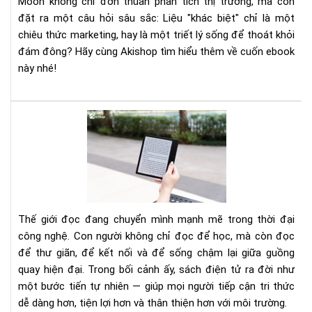
Moon không chỉ đơn thuần phân tích thị trường, mà còn
Tra
đặt ra một câu hỏi sâu sắc: Liệu "khác biệt" chỉ là một
Khá
chiêu thức marketing, hay là một triết lý sống để thoát khỏi
Biệ
đám đông? Hãy cùng Akishop tìm hiểu thêm về cuốn ebook
Để
này nhé!
Địn
Ngh
Chí
Tất
Mìn
tần
tật
về
sác
điệ
tử:
Thế giới đọc đang chuyển mình mạnh mẽ trong thời đại
Xu
công nghệ. Con người không chỉ đọc để học, mà còn đọc
hư
để thư giãn, để kết nối và để sống chậm lại giữa guồng
đọ
quay hiện đại. Trong bối cảnh ấy, sách điện tử ra đời như
thô
min
một bước tiến tự nhiên — giúp mọi người tiếp cận tri thức
tro
dễ dàng hơn, tiện lợi hơn và thân thiện hơn với môi trường.