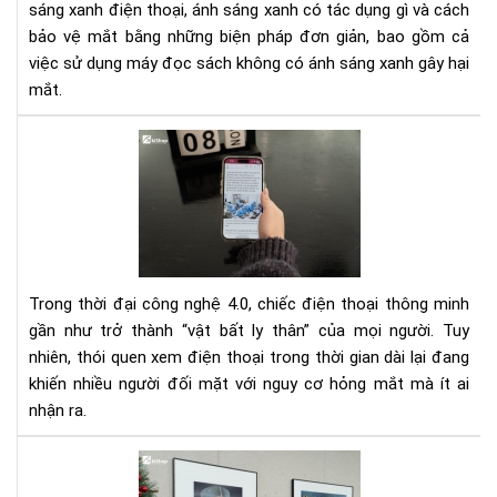
Hiệ
sáng xanh điện thoại, ánh sáng xanh có tác dụng gì và cách
Qu
bảo vệ mắt bằng những biện pháp đơn giản, bao gồm cả
việc sử dụng máy đọc sách không có ánh sáng xanh gây hại
mắt.
Xe
điệ
tho
hỏ
mắt
Ng
hiể
Trong thời đại công nghệ 4.0, chiếc điện thoại thông minh
tiề
gần như trở thành “vật bất ly thân” của mọi người. Tuy
ẩn
nhiên, thói quen xem điện thoại trong thời gian dài lại đang
bạn
khiến nhiều người đối mặt với nguy cơ hỏng mắt mà ít ai
kh
nên
nhận ra.
bỏ
qua
Ink
-