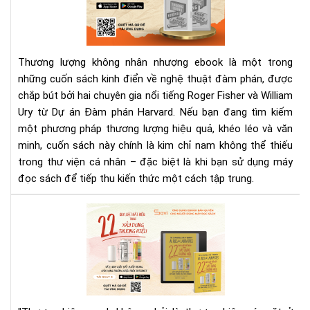
kh
nhâ
nh
eb
Thương lượng không nhân nhượng ebook là một trong
–
những cuốn sách kinh điển về nghệ thuật đàm phán, được
Sác
chắp bút bởi hai chuyên gia nổi tiếng Roger Fisher và William
đà
phá
Ury từ Dự án Đàm phán Harvard. Nếu bạn đang tìm kiếm
kin
một phương pháp thương lượng hiệu quả, khéo léo và văn
điể
minh, cuốn sách này chính là kim chỉ nam không thể thiếu
cho
trong thư viện cá nhân – đặc biệt là khi bạn sử dụng máy
ngư
đọc sách để tiếp thu kiến thức một cách tập trung.
hiệ
đại
22
Quy
Luậ
Bất
Biế
Tr
Xây