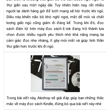
tha
thư giãn sau một ngày dài. Tuy nhiên hiện nay, rất nhiều
vì
người lại dành hàng giờ để lướt mạng xã hội trước khi ngủ.
lướ
Điều này khiến não bộ khó nghỉ ngơi, mắt dễ mỏi và chất
mạ
xã
lượng giấc ngủ cũng giảm đi đáng kể. Trong khi đó, đọc
hội
sách điện tử trên máy đọc sách E-ink đang trở thành lựa
trư
chọn được nhiều người yêu thích nhờ khả năng mang lại
khi
cảm giác đọc nhẹ nhàng, ít gây mỏi mắt và giúp tinh thần
ngủ
thư giãn hơn trước khi đi ngủ.
Má
đọ
sác
kin
là
gì?
Có
nên
Trong bài viết này, Akishop sẽ giải đáp giúp bạn những thắc
mu
mắc về máy đọc sách Kindle, đừng bỏ qua bài viết này nhé
má