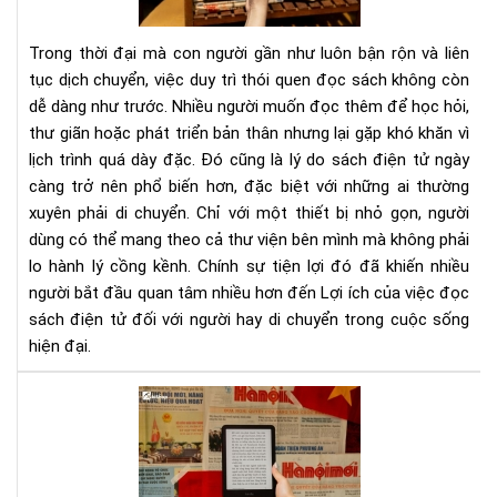
sác
điệ
Trong thời đại mà con người gần như luôn bận rộn và liên
tử
tục dịch chuyển, việc duy trì thói quen đọc sách không còn
đối
dễ dàng như trước. Nhiều người muốn đọc thêm để học hỏi,
với
thư giãn hoặc phát triển bản thân nhưng lại gặp khó khăn vì
ngư
hay
lịch trình quá dày đặc. Đó cũng là lý do sách điện tử ngày
di
càng trở nên phổ biến hơn, đặc biệt với những ai thường
chu
xuyên phải di chuyển. Chỉ với một thiết bị nhỏ gọn, người
dùng có thể mang theo cả thư viện bên mình mà không phải
lo hành lý cồng kềnh. Chính sự tiện lợi đó đã khiến nhiều
người bắt đầu quan tâm nhiều hơn đến Lợi ích của việc đọc
sách điện tử đối với người hay di chuyển trong cuộc sống
hiện đại.
Tại
sao
đọ
sác
điệ