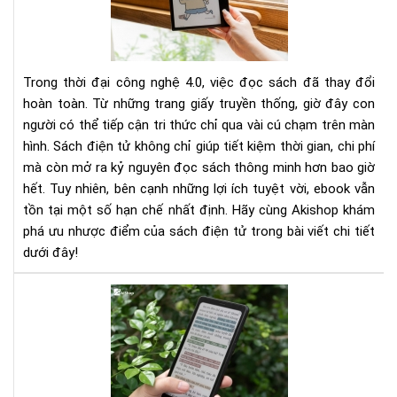
Củ
Sác
Điệ
Tử
Trong thời đại công nghệ 4.0, việc đọc sách đã thay đổi
–
hoàn toàn. Từ những trang giấy truyền thống, giờ đây con
Xu
người có thể tiếp cận tri thức chỉ qua vài cú chạm trên màn
Hư
hình. Sách điện tử không chỉ giúp tiết kiệm thời gian, chi phí
Đọ
Sác
mà còn mở ra kỷ nguyên đọc sách thông minh hơn bao giờ
Th
hết. Tuy nhiên, bên cạnh những lợi ích tuyệt vời, ebook vẫn
Min
tồn tại một số hạn chế nhất định. Hãy cùng Akishop khám
Tr
phá ưu nhược điểm của sách điện tử trong bài viết chi tiết
Thờ
dưới đây!
Đại
Số
To
5
Cu
Sác
Văn
Họ