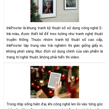
Kh
Tra
Kỹ
Thu
Số
InkPoster là khung tranh kỹ thuật số sử dụng công nghệ E-
Th
Ink màu, được thiết kế để treo tường như tranh nghệ thuật
Hệ
truyền thống. Thuộc nhóm tranh kỹ thuật số cao cấp,
Mới
InkPoster tập trung vào trải nghiệm thị giác giống giấy in,
không phát sáng. Mục đích sử dụng chính của sản phẩm là
trang trí nghệ thuật, không phải hiển thị video.
Sác
điệ
tử
Việ
Na
–
Làn
Trong nhịp sống hiện đại, khi công nghệ len lỏi vào từng góc
só