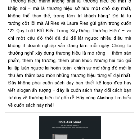
"Thương hiệu mạnh không phải là thương hiệu có mặt ở
Dự
khắp nơi – mà là thương hiệu sở hữu một chỗ duy nhất,
Th
không thể thay thế, trong tâm trí khách hàng."
Đó là tư
Hiệ
tưởng cốt lõi mà Al Ries và Laura Ries gửi gắm trong cuốn
|
Rev
"22 Quy Luật Bất Biến Trong Xây Dựng Thương Hiệu" – và
Sác
chỉ một câu đó thôi đã đủ để lật ngược nhiều điều mà
&
không ít doanh nghiệp vẫn đang làm mỗi ngày.
Chúng ta
Tải
thường nghĩ xây dựng thương hiệu là mở rộng – thêm sản
Eb
phẩm, thêm thị trường, thêm phân khúc. Nhưng hai tác giả
Trê
lại lập luận ngược lại hoàn toàn: chính sự mở rộng đó mới là
Sav
thứ âm thầm bào mòn những thương hiệu từng vĩ đại nhất.
Đây không phải cuốn sách dạy bạn thiết kế logo đẹp hay
viết slogan ấn tượng – đây là cuốn sách thay đổi cách bạn
tư duy về thương hiệu từ gốc rễ. Hãy cùng Akishop tìm hiểu
về cuốn sách này nhé!
Bo
Not
Air