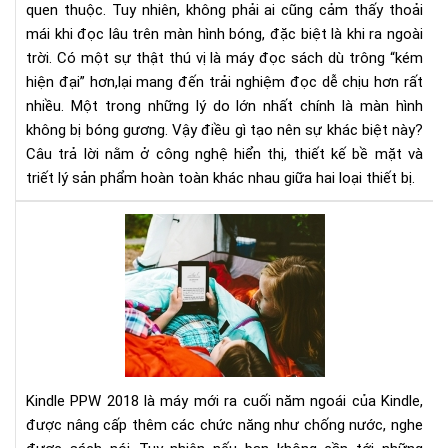
quen thuộc. Tuy nhiên, không phải ai cũng cảm thấy thoải
bó
mái khi đọc lâu trên màn hình bóng, đặc biệt là khi ra ngoài
gư
như
trời. Có một sự thật thú vị là máy đọc sách dù trông “kém
điệ
hiện đại” hơn,lại mang đến trải nghiệm đọc dễ chịu hơn rất
tho
nhiều. Một trong những lý do lớn nhất chính là màn hình
không bị bóng gương. Vậy điều gì tạo nên sự khác biệt này?
Câu trả lời nằm ở công nghệ hiển thị, thiết kế bề mặt và
triết lý sản phẩm hoàn toàn khác nhau giữa hai loại thiết bị.
Đá
giá
Kin
Pap
201
&
Kin
Pap
Ma
Kindle PPW 2018 là máy mới ra cuối năm ngoái của Kindle,
được nâng cấp thêm các chức năng như chống nước, nghe