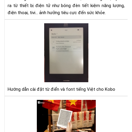
hại
ra từ thiết bị điện tử như bóng đèn tiết kiệm năng lượng,
như
điện thoại, tivi... ảnh hưởng tiêu cực đến sức khỏe.
thế
nào
Hư
dẫn
cài
đặt
từ
điể
và
fon
tiế
Việ
Hướng dẫn cài đặt từ điển và font tiếng Việt cho Kobo
cho
Ko
Lợi
ích
của
việ
đọ