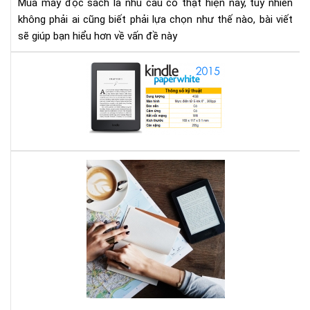
Mua máy đọc sách là nhu cầu có thật hiện nay, tuy nhiên
gì
không phải ai cũng biết phải lựa chọn như thế nào, bài viết
cho
sẽ giúp bạn hiểu hơn về vấn đề này
thí
hợp
Địa
chỉ
mu
má
đọ
sác
ở
Bạn
Hà
mê
Nội
đọ
sác
vậy
bạn
biế
má
đọ
sác