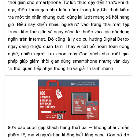
thời gian cho smartphone. Từ lúc thức dậy đến trước khi đi
đọ
ngủ, điện thoại gần như luôn nằm trong tay. Chỉ định kiểm
sác
tra một tin nhắn nhưng cuối cùng lại lướt mạng xã hội hàng
giờ. Điều này khiến nhiều người rơi vào trạng thái mất tập
trung, khó thư giãn và ngày càng lệ thuộc vào các nội dung
ngắn trên internet. Đó cũng là lý do xu hướng Digital Detox
ngày càng được quan tâm. Thay vì cắt bỏ hoàn toàn công
nghệ, nhiều người lựa chọn máy đọc sách như một giải
pháp giúp giảm thời gian dùng smartphone nhưng vẫn duy
trì thói quen tiếp nhận thông tin và giải trí lành mạnh.
100
Ý
Tư
Bán
Hà
Hay
Nhấ
80% các cuộc gặp khách hàng thất bại — không phải vì sản
Mọi
phẩm tệ, mà vì người bán không biết lắng nghe.
Con số đó
Thờ