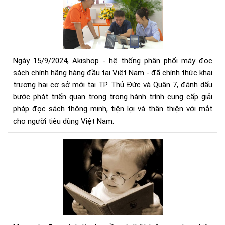
mở
thứ
rộn
5
hệ
thố
phâ
phố
Ngày 15/9/2024, Akishop - hệ thống phân phối máy đọc
má
sách chính hãng hàng đầu tại Việt Nam - đã chính thức khai
đọ
trương hai cơ sở mới tại TP Thủ Đức và Quận 7, đánh dấu
sác
bước phát triển quan trọng trong hành trình cung cấp giải
số
pháp đọc sách thông minh, tiện lợi và thân thiện với mắt
1
cho người tiêu dùng Việt Nam.
Việ
Na
Mu
với
má
2
đọ
cơ
sác
sở
cần
mới
tìm
tại
hiể
TP
nh
HC