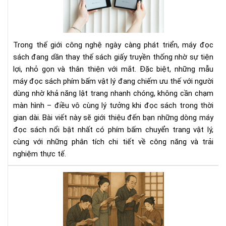
sác
có
phí
bấ
Trong thế giới công nghệ ngày càng phát triển, máy đọc
chu
sách đang dần thay thế sách giấy truyền thống nhờ sự tiện
tra
lợi, nhỏ gọn và thân thiện với mắt. Đặc biệt, những mẫu
vật
máy đọc sách phím bấm vật lý đang chiếm ưu thế với người
lý
dùng nhờ khả năng lật trang nhanh chóng, không cần chạm
màn hình – điều vô cùng lý tưởng khi đọc sách trong thời
gian dài. Bài viết này sẽ giới thiệu đến bạn những dòng máy
đọc sách nổi bật nhất có phím bấm chuyển trang vật lý,
cùng với những phân tích chi tiết về công năng và trải
nghiệm thực tế.
Văn
hóa
đọ
sác
của