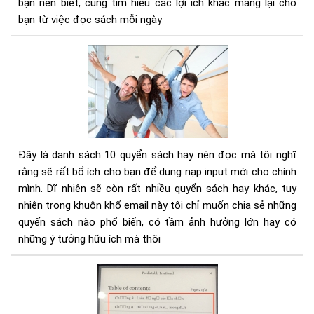
bạn nên biết, cùng tìm hiểu các lợi ích khác mang lại cho
tư
bạn từ việc đọc sách mỗi ngày
duy
phâ
10
tíc
cuố
sác
kh
phá
và
phá
Đây là danh sách 10 quyển sách hay nên đọc mà tôi nghĩ
tri
rằng sẽ rất bổ ích cho bạn để dung nạp input mới cho chính
bản
mình. Dĩ nhiên sẽ còn rất nhiều quyển sách hay khác, tuy
thâ
nhiên trong khuôn khổ email này tôi chỉ muốn chia sẻ những
bạn
nên
quyển sách nào phổ biến, có tầm ảnh hưởng lớn hay có
đọ
những ý tưởng hữu ích mà thôi
Hư
dẫn
sửa