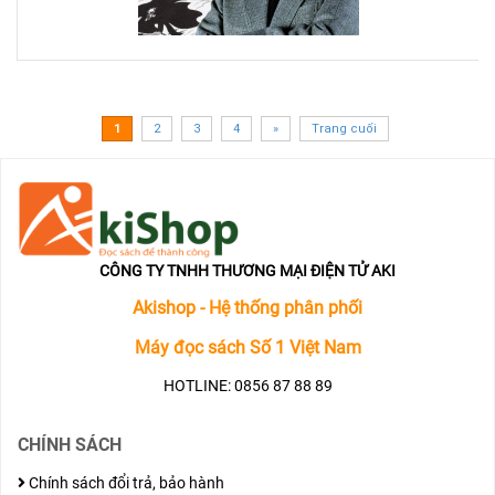
đọ
tru
tra
???
1
2
3
4
»
Trang cuối
CÔNG TY TNHH THƯƠNG MẠI ĐIỆN TỬ AKI
Akishop - Hệ thống phân phối
Máy đọc sách Số 1 Việt Nam
HOTLINE: 0856 87 88 89
CHÍNH SÁCH
Chính sách đổi trả, bảo hành