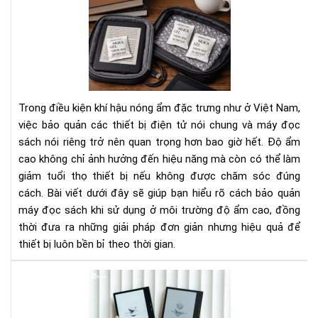
Cá
Bí
bảo
Ng
quả
Tha
má
Đổi
đọ
Cá
sác
Bạn
khi
Nhì
Trong điều kiện khí hậu nóng ẩm đặc trưng như ở Việt Nam,
sử
Nh
việc bảo quản các thiết bị điện tử nói chung và máy đọc
dụ
Do
sách nói riêng trở nên quan trọng hơn bao giờ hết. Độ ẩm
ở
Ngh
cao không chỉ ảnh hưởng đến hiệu năng mà còn có thể làm
môi
trư
giảm tuổi thọ thiết bị nếu không được chăm sóc đúng
độ
cách. Bài viết dưới đây sẽ giúp bạn hiểu rõ cách bảo quản
ẩm
máy đọc sách khi sử dụng ở môi trường độ ẩm cao, đồng
cao
thời đưa ra những giải pháp đơn giản nhưng hiệu quả để
thiết bị luôn bền bỉ theo thời gian.
To
má
đọ