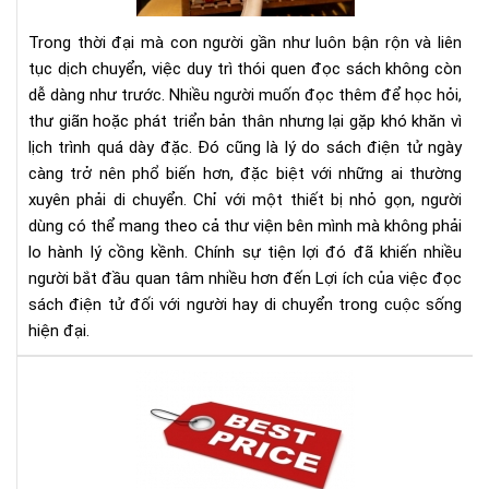
sác
điệ
Trong thời đại mà con người gần như luôn bận rộn và liên
tử
tục dịch chuyển, việc duy trì thói quen đọc sách không còn
đối
dễ dàng như trước. Nhiều người muốn đọc thêm để học hỏi,
với
thư giãn hoặc phát triển bản thân nhưng lại gặp khó khăn vì
ngư
hay
lịch trình quá dày đặc. Đó cũng là lý do sách điện tử ngày
di
càng trở nên phổ biến hơn, đặc biệt với những ai thường
chu
xuyên phải di chuyển. Chỉ với một thiết bị nhỏ gọn, người
dùng có thể mang theo cả thư viện bên mình mà không phải
lo hành lý cồng kềnh. Chính sự tiện lợi đó đã khiến nhiều
người bắt đầu quan tâm nhiều hơn đến Lợi ích của việc đọc
sách điện tử đối với người hay di chuyển trong cuộc sống
hiện đại.
Địa
chỉ
bán
má
đọ