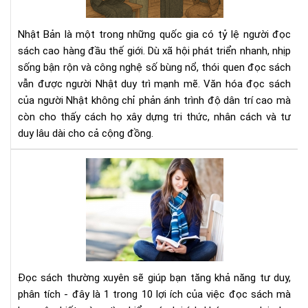
ngư
Nhậ
Nhật Bản là một trong những quốc gia có tỷ lệ người đọc
–
sách cao hàng đầu thế giới. Dù xã hội phát triển nhanh, nhịp
Nề
sống bận rộn và công nghệ số bùng nổ, thói quen đọc sách
tản
vẫn được người Nhật duy trì mạnh mẽ. Văn hóa đọc sách
tri
thứ
của người Nhật không chỉ phản ánh trình độ dân trí cao mà
tạo
còn cho thấy cách họ xây dựng tri thức, nhân cách và tư
nên
duy lâu dài cho cả cộng đồng.
xã
hội
Đọ
bền
sác
vữn
thư
xuy
sẽ
giú
bạn
tăn
Đọc sách thường xuyên sẽ giúp bạn tăng khả năng tư duy,
khả
phân tích - đây là 1 trong 10 lợi ích của việc đọc sách mà
năn