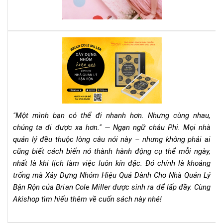
phả
ngư
đọ
phụ
nga
nữ
quy
Rev
sác
Sác
này
"Xâ
Dự
Nh
Hiệ
Qu
"Một mình bạn có thể đi nhanh hơn. Nhưng cùng nhau,
Dà
chúng ta đi được xa hơn." — Ngạn ngữ châu Phi. Mọi nhà
Ch
quản lý đều thuộc lòng câu nói này – nhưng không phải ai
Nh
cũng biết cách biến nó thành hành động cụ thể mỗi ngày,
Qu
Lý
nhất là khi lịch làm việc luôn kín đặc. Đó chính là khoảng
Bận
trống mà Xây Dựng Nhóm Hiệu Quả Dành Cho Nhà Quản Lý
Rộn
Bận Rộn của Brian Cole Miller được sinh ra để lấp đầy. Cùng
–
Akishop tìm hiểu thêm về cuốn sách này nhé!
Bri
Col