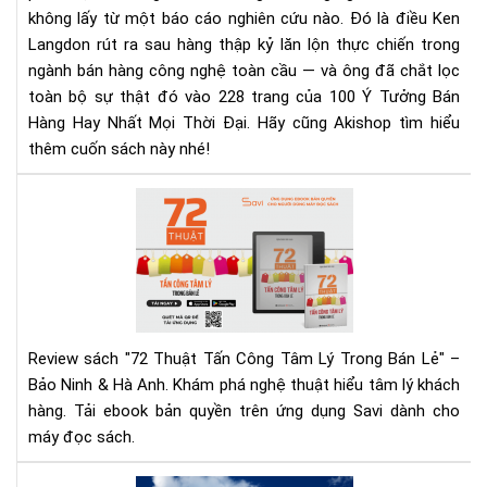
không lấy từ một báo cáo nghiên cứu nào. Đó là điều Ken
Đại
Langdon rút ra sau hàng thập kỷ lăn lộn thực chiến trong
–
Rev
ngành bán hàng công nghệ toàn cầu — và ông đã chắt lọc
Sác
toàn bộ sự thật đó vào 228 trang của 100 Ý Tưởng Bán
&
Hàng Hay Nhất Mọi Thời Đại. Hãy cũng Akishop tìm hiểu
Tải
thêm cuốn sách này nhé!
Eb
Ng
72
Hô
Thu
Nay
Tấn
Cô
Tâ
Lý
Tr
Review sách "72 Thuật Tấn Công Tâm Lý Trong Bán Lẻ" –
Bán
Bảo Ninh & Hà Anh. Khám phá nghệ thuật hiểu tâm lý khách
Lẻ
hàng. Tải ebook bản quyền trên ứng dụng Savi dành cho
|
máy đọc sách.
Rev
Chi
Tiế
Hãy