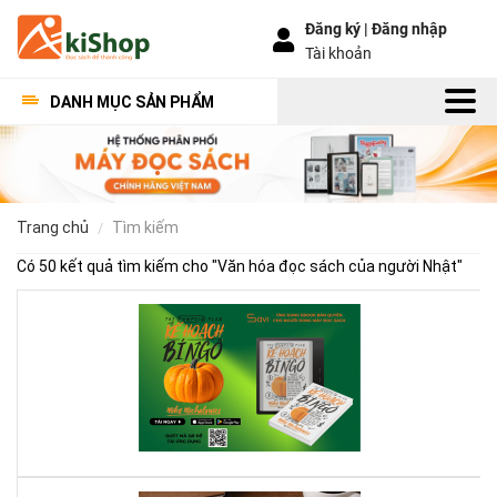
Đăng ký |
Đăng nhập
Tài khoản
DANH MỤC SẢN PHẨM
trang chủ
tìm kiếm
Có 50 kết quả tìm kiếm cho "
Văn hóa đọc sách của người Nhật
"
Kế
Ho
Bí
Ng
–
Khi
Mộ
Qu