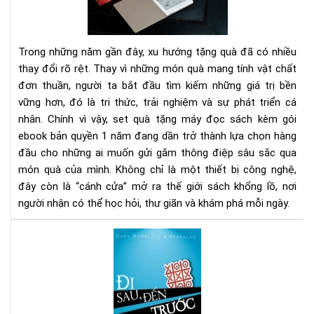
giư
đọ
của
sác
bạn
kè
Trong những năm gần đây, xu hướng tặng quà đã có nhiều
gói
thay đổi rõ rệt. Thay vì những món quà mang tính vật chất
eb
đơn thuần, người ta bắt đầu tìm kiếm những giá trị bền
bản
vững hơn, đó là tri thức, trải nghiệm và sự phát triển cá
quy
1
nhân. Chính vì vậy, set quà tặng máy đọc sách kèm gói
nă
ebook bản quyền 1 năm đang dần trở thành lựa chọn hàng
-
đầu cho những ai muốn gửi gắm thông điệp sâu sắc qua
Xu
món quà của mình. Không chỉ là một thiết bị công nghệ,
hư
đây còn là “cánh cửa” mở ra thế giới sách khổng lồ, nơi
quà
người nhận có thể học hỏi, thư giãn và khám phá mỗi ngày.
tặn
tri
Đi
thứ
sau
thờ
đế
đại
trư
số
-
Sác