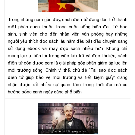
điệ
cho
tử
ngư
giú
mê
Trong những năm gần đây, sách điện tử đang dần trở thành
bảo
thờ
một phần quen thuộc trong cuộc sống hiện đại. Từ học
vệ
sự
sinh, sinh viên cho đến nhân viên văn phòng hay những
môi
người yêu thích đọc sách lâu năm đều bắt đầu chuyển sang
trư
và
sử dụng ebook và máy đọc sách nhiều hơn. Không chỉ
tiết
mang lại sự tiện lợi trong việc lưu trữ và đọc tài liệu, sách
kiệ
điện tử còn được xem là giải pháp góp phần giảm áp lực lên
giấ
môi trường sống. Chính vì thế, chủ đề “Tại sao đọc sách
điện tử giúp bảo vệ môi trường và tiết kiệm giấy” đang
nhận được rất nhiều sự quan tâm trong thời đại mà xu
hướng sống xanh ngày càng phổ biến.
Đọ
sác
đi,
và
bạn