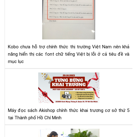
lỗi
fon
tiế
Việ
cho
Ko
Kobo chưa hỗ trợ chính thức thị trường Việt Nam nên khả
năng hiển thị các font chữ tiếng Việt bị lỗi ở cả tiêu đề và
mục lục
Má
đọ
sác
Aki
tưn
bừ
Máy đọc sách Akishop chính thức khai trương cơ sở thứ 5
kha
tại Thành phố Hồ Chí Minh
trư
cơ
Aki
sở