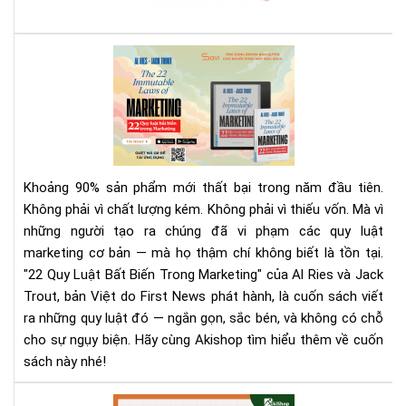
sác
giá
rẻ
Rev
nhấ
Sác
địn
22
bạn
Quy
phả
Luậ
biế
Bất
Biế
Khoảng 90% sản phẩm mới thất bại trong năm đầu tiên.
Tr
Không phải vì chất lượng kém. Không phải vì thiếu vốn. Mà vì
Mar
những người tạo ra chúng đã vi phạm các quy luật
|
marketing cơ bản — mà họ thậm chí không biết là tồn tại.
Tải
Eb
"22 Quy Luật Bất Biến Trong Marketing" của Al Ries và Jack
Bản
Trout, bản Việt do First News phát hành, là cuốn sách viết
Quy
ra những quy luật đó — ngắn gọn, sắc bén, và không có chỗ
Trê
cho sự ngụy biện. Hãy cùng Akishop tìm hiểu thêm về cuốn
Sav
sách này nhé!
Aki