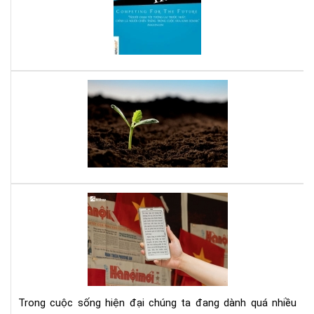
hay
cho
ngư
mu
thà
Bạn
cô
tuổ
tee
đây
là
sác
của
bạn
Dig
Det
Cá
cai
ngh
sma
bằn
Trong cuộc sống hiện đại chúng ta đang dành quá nhiều
má