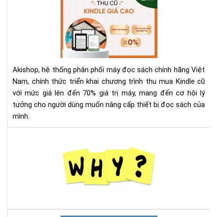
Th
Mu
Kin
Cũ
Với
Giá
Akishop, hệ thống phân phối máy đọc sách chính hãng Việt
Lên
Nam, chính thức triển khai chương trình thu mua Kindle cũ
Đế
với mức giá lên đến 70% giá trị máy, mang đến cơ hội lý
70
tưởng cho người dùng muốn nâng cấp thiết bị đọc sách của
—
Cơ
mình.
Hội
Và
Tại
Để
sao
Nâ
nên
Cấ
mu
Má
má
Đọ
đọ
Sác
sác
Ko