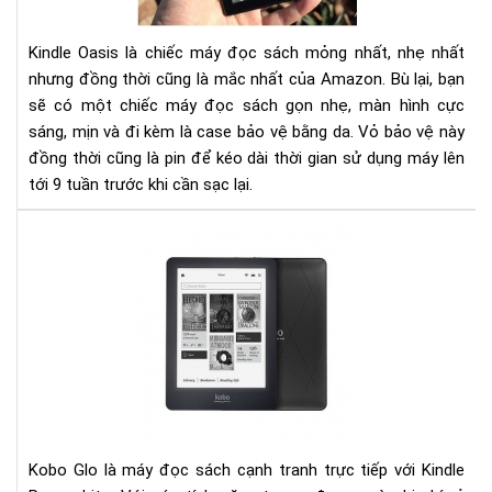
NG
TỪ
Kindle Oasis là chiếc máy đọc sách mỏng nhất, nhẹ nhất
CÁI
nhưng đồng thời cũng là mắc nhất của Amazon. Bù lại, bạn
NH
ĐẦ
sẽ có một chiếc máy đọc sách gọn nhẹ, màn hình cực
TIÊ
sáng, mịn và đi kèm là case bảo vệ bằng da. Vỏ bảo vệ này
đồng thời cũng là pin để kéo dài thời gian sử dụng máy lên
tới 9 tuần trước khi cần sạc lại.​
Đá
giá
ko
glo
và
kin
pap
Kobo Glo là máy đọc sách cạnh tranh trực tiếp với Kindle