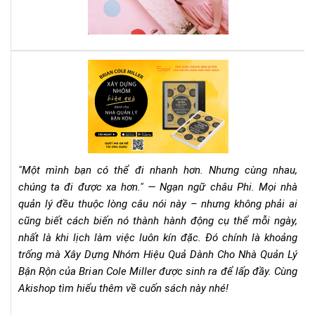
cô
phả
đọ
nga
quy
Rev
sác
Sác
này
"Xâ
Dự
Nh
Hiệ
Qu
"Một mình bạn có thể đi nhanh hơn. Nhưng cùng nhau,
Dà
chúng ta đi được xa hơn." — Ngạn ngữ châu Phi. Mọi nhà
Ch
quản lý đều thuộc lòng câu nói này – nhưng không phải ai
Nh
cũng biết cách biến nó thành hành động cụ thể mỗi ngày,
Qu
Lý
nhất là khi lịch làm việc luôn kín đặc. Đó chính là khoảng
Bận
trống mà Xây Dựng Nhóm Hiệu Quả Dành Cho Nhà Quản Lý
Rộn
Bận Rộn của Brian Cole Miller được sinh ra để lấp đầy. Cùng
–
Akishop tìm hiểu thêm về cuốn sách này nhé!
Bri
Col