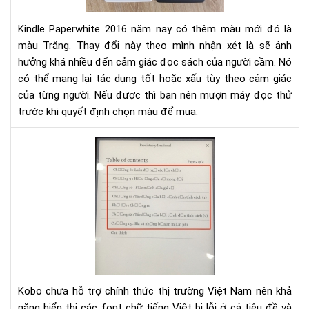
và
201
Kindle Paperwhite 2016 năm nay có thêm màu mới đó là
màu Trắng. Thay đổi này theo mình nhận xét là sẽ ảnh
hưởng khá nhiều đến cảm giác đọc sách của người cầm. Nó
có thể mang lại tác dụng tốt hoặc xấu tùy theo cảm giác
của từng người. Nếu được thì bạn nên mượn máy đọc thử
trước khi quyết định chọn màu để mua.
Hư
dẫn
sửa
lỗi
fon
tiế
Việ
cho
Ko
Kobo chưa hỗ trợ chính thức thị trường Việt Nam nên khả
năng hiển thị các font chữ tiếng Việt bị lỗi ở cả tiêu đề và