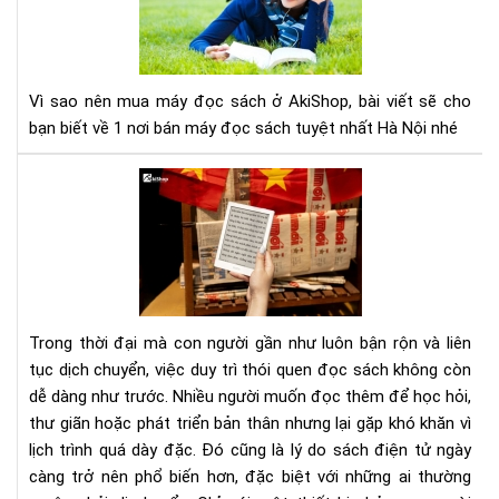
mu
má
đọ
sác
Vì sao nên mua máy đọc sách ở AkiShop, bài viết sẽ cho
ở
bạn biết về 1 nơi bán máy đọc sách tuyệt nhất Hà Nội nhé
Aki
Lợi
ích
của
việ
đọ
sác
điệ
Trong thời đại mà con người gần như luôn bận rộn và liên
tử
tục dịch chuyển, việc duy trì thói quen đọc sách không còn
đối
dễ dàng như trước. Nhiều người muốn đọc thêm để học hỏi,
với
thư giãn hoặc phát triển bản thân nhưng lại gặp khó khăn vì
ngư
hay
lịch trình quá dày đặc. Đó cũng là lý do sách điện tử ngày
di
càng trở nên phổ biến hơn, đặc biệt với những ai thường
chu