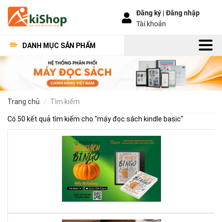
Đăng ký |
Đăng nhập
Tài khoản
DANH MỤC SẢN PHẨM
trang chủ
tìm kiếm
Có 50 kết quả tìm kiếm cho "
máy đọc sách kindle basic
"
Kế
Ho
Bí
Ng
–
Khi
Mộ
Qu