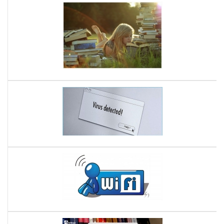
má
Cầ
đọ
mu
sác
má
và
đọ
LC
sác
trê
tốt,
sma
nên
chọ
Bí
loại
kíp
nào
Loạ
đây
bỏ
?
vir
Sho
trê
Khắ
Má
phụ
đọ
tìn
sác
trạ
Kin
má
bạn
đọ
Mẹ
có