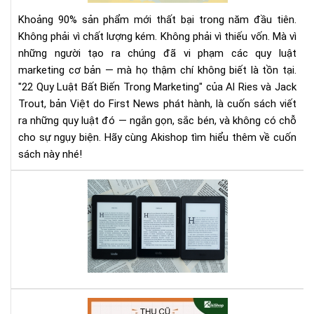
Biế
Khoảng 90% sản phẩm mới thất bại trong năm đầu tiên.
Tr
Không phải vì chất lượng kém. Không phải vì thiếu vốn. Mà vì
Mar
những người tạo ra chúng đã vi phạm các quy luật
|
marketing cơ bản — mà họ thậm chí không biết là tồn tại.
Tải
Eb
"22 Quy Luật Bất Biến Trong Marketing" của Al Ries và Jack
Bản
Trout, bản Việt do First News phát hành, là cuốn sách viết
Quy
ra những quy luật đó — ngắn gọn, sắc bén, và không có chỗ
Trê
cho sự ngụy biện. Hãy cùng Akishop tìm hiểu thêm về cuốn
Sav
sách này nhé!
So
sán
thử
các
dò
má
Kin
hiệ
Aki
có