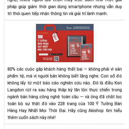
pháp giúp giảm thời gian dùng smartphone nhưng vẫn duy
trì thói quen tiếp nhận thông tin và giải trí lành mạnh.
100
Ý
Tư
Bán
Hà
Hay
Nhấ
80% các cuộc gặp khách hàng thất bại — không phải vì sản
Mọi
phẩm tệ, mà vì người bán không biết lắng nghe.
Con số đó
Thờ
không lấy từ một báo cáo nghiên cứu nào. Đó là điều Ken
Đại
Langdon rút ra sau hàng thập kỷ lăn lộn thực chiến trong
–
Rev
ngành bán hàng công nghệ toàn cầu — và ông đã chắt lọc
Sác
toàn bộ sự thật đó vào 228 trang của 100 Ý Tưởng Bán
&
Hàng Hay Nhất Mọi Thời Đại. Hãy cũng Akishop tìm hiểu
Tải
thêm cuốn sách này nhé!
Eb
Ng