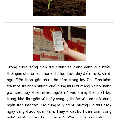
đây
là
sác
của
bạn
Dig
Det
Cá
cai
ngh
sma
bằn
Trong cuộc sống hiện đại chúng ta đang dành quá nhiều
má
thời gian cho smartphone. Từ lúc thức dậy đến trước khi đi
đọ
ngủ, điện thoại gần như luôn nằm trong tay. Chỉ định kiểm
sác
tra một tin nhắn nhưng cuối cùng lại lướt mạng xã hội hàng
giờ. Điều này khiến nhiều người rơi vào trạng thái mất tập
trung, khó thư giãn và ngày càng lệ thuộc vào các nội dung
ngắn trên internet. Đó cũng là lý do xu hướng Digital Detox
ngày càng được quan tâm. Thay vì cắt bỏ hoàn toàn công
nghệ, nhiều người lựa chọn máy đọc sách như một giải