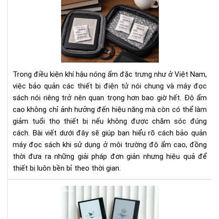
Cá
Bí
bảo
Ng
quả
Tha
má
Đổi
đọ
Cá
sác
Bạn
khi
Nhì
Trong điều kiện khí hậu nóng ẩm đặc trưng như ở Việt Nam,
sử
Nh
việc bảo quản các thiết bị điện tử nói chung và máy đọc
dụ
Do
sách nói riêng trở nên quan trọng hơn bao giờ hết. Độ ẩm
ở
Ngh
cao không chỉ ảnh hưởng đến hiệu năng mà còn có thể làm
môi
trư
giảm tuổi thọ thiết bị nếu không được chăm sóc đúng
độ
cách. Bài viết dưới đây sẽ giúp bạn hiểu rõ cách bảo quản
ẩm
máy đọc sách khi sử dụng ở môi trường độ ẩm cao, đồng
cao
thời đưa ra những giải pháp đơn giản nhưng hiệu quả để
thiết bị luôn bền bỉ theo thời gian.
To
má
đọ