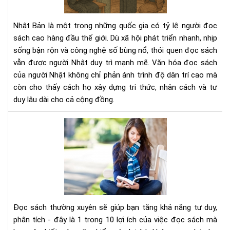
ngư
Nhậ
Nhật Bản là một trong những quốc gia có tỷ lệ người đọc
–
sách cao hàng đầu thế giới. Dù xã hội phát triển nhanh, nhịp
Nề
sống bận rộn và công nghệ số bùng nổ, thói quen đọc sách
tản
vẫn được người Nhật duy trì mạnh mẽ. Văn hóa đọc sách
tri
thứ
của người Nhật không chỉ phản ánh trình độ dân trí cao mà
tạo
còn cho thấy cách họ xây dựng tri thức, nhân cách và tư
nên
duy lâu dài cho cả cộng đồng.
xã
hội
Đọ
bền
sác
vữn
thư
xuy
sẽ
giú
bạn
tăn
Đọc sách thường xuyên sẽ giúp bạn tăng khả năng tư duy,
khả
phân tích - đây là 1 trong 10 lợi ích của việc đọc sách mà
năn