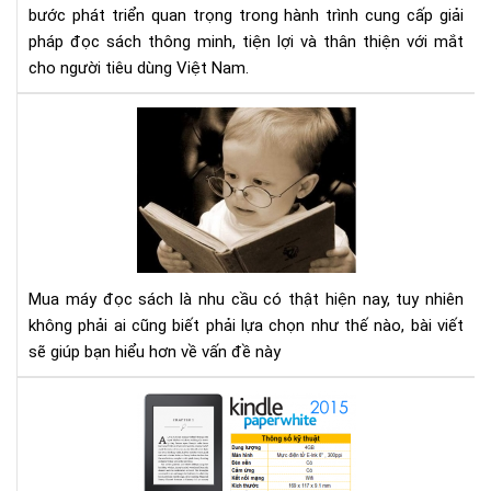
sác
bước phát triển quan trọng trong hành trình cung cấp giải
số
pháp đọc sách thông minh, tiện lợi và thân thiện với mắt
1
cho người tiêu dùng Việt Nam.
Việ
Na
Mu
với
má
2
đọ
cơ
sác
sở
cần
mới
tìm
tại
hiể
TP
nh
HC
Mua máy đọc sách là nhu cầu có thật hiện nay, tuy nhiên
gì
không phải ai cũng biết phải lựa chọn như thế nào, bài viết
cho
sẽ giúp bạn hiểu hơn về vấn đề này
thí
hợp
Địa
chỉ
mu
má