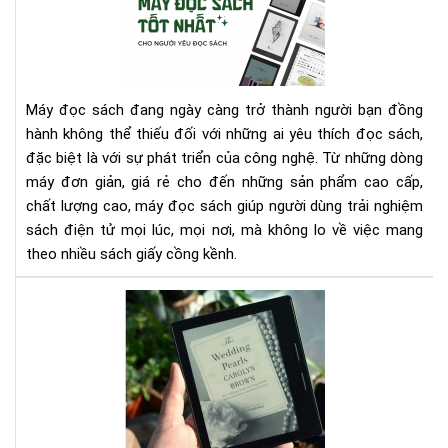
đọ
bạn
sác
nhé
tốt
nhấ
cho
Máy đọc sách đang ngày càng trở thành người bạn đồng
ngư
hành không thể thiếu đối với những ai yêu thích đọc sách,
yêu
đặc biệt là với sự phát triển của công nghệ. Từ những dòng
đọ
máy đơn giản, giá rẻ cho đến những sản phẩm cao cấp,
sác
chất lượng cao, máy đọc sách giúp người dùng trải nghiệm
sách điện tử mọi lúc, mọi nơi, mà không lo về việc mang
theo nhiều sách giấy cồng kềnh.
ĐÁ
GIÁ
AM
KIN
OAS
1:
YÊ