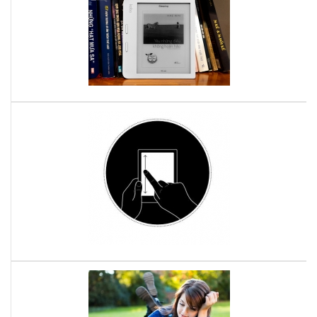
sác
tăn
biế
Ko
thờ
?
kh
gia
vào
sử
đư
dụ
Wif
má
đọ
Cá
sác
tha
Ko
đổi
độ
sán
má
đọ
sác
Ko
với
Com
Vì
sao
nên