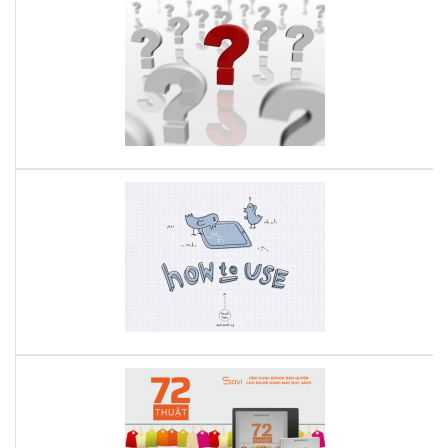
Hư
Hô
dẫn
Nay
sử
dụ
Kin
Pap
phầ
3
Hư
dẫn
sử
dụ
Kin
Pap
phầ
4
72
Thu
Tấn
Cô