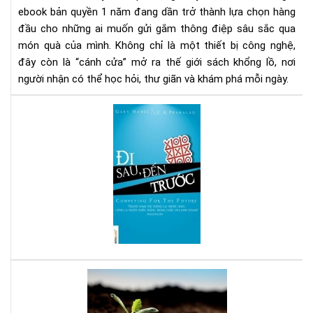
nă
ebook bản quyền 1 năm đang dần trở thành lựa chọn hàng
-
đầu cho những ai muốn gửi gắm thông điệp sâu sắc qua
Xu
món quà của mình. Không chỉ là một thiết bị công nghệ,
hư
đây còn là “cánh cửa” mở ra thế giới sách khổng lồ, nơi
quà
người nhận có thể học hỏi, thư giãn và khám phá mỗi ngày.
tặn
tri
Đi
thứ
sau
thờ
đế
đại
trư
số
-
Sác
hay
cho
ngư
mu
thà
Bạn
cô
tuổ
tee