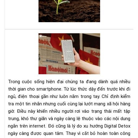
tee
đây
là
sác
của
bạn
Dig
Det
Cá
cai
ngh
sma
bằn
Trong cuộc sống hiện đại chúng ta đang dành quá nhiều
má
thời gian cho smartphone. Từ lúc thức dậy đến trước khi đi
đọ
ngủ, điện thoại gần như luôn nằm trong tay. Chỉ định kiểm
sác
tra một tin nhắn nhưng cuối cùng lại lướt mạng xã hội hàng
giờ. Điều này khiến nhiều người rơi vào trạng thái mất tập
trung, khó thư giãn và ngày càng lệ thuộc vào các nội dung
ngắn trên internet. Đó cũng là lý do xu hướng Digital Detox
ngày càng được quan tâm. Thay vì cắt bỏ hoàn toàn công