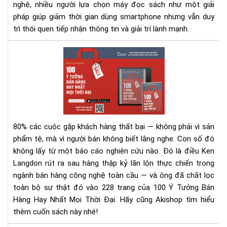
nghệ, nhiều người lựa chọn máy đọc sách như một giải
pháp giúp giảm thời gian dùng smartphone nhưng vẫn duy
trì thói quen tiếp nhận thông tin và giải trí lành mạnh.
100
Ý
Tư
Bán
Hà
Hay
Nhấ
80% các cuộc gặp khách hàng thất bại — không phải vì sản
Mọi
phẩm tệ, mà vì người bán không biết lắng nghe.
Con số đó
Thờ
không lấy từ một báo cáo nghiên cứu nào. Đó là điều Ken
Đại
Langdon rút ra sau hàng thập kỷ lăn lộn thực chiến trong
–
Rev
ngành bán hàng công nghệ toàn cầu — và ông đã chắt lọc
Sác
toàn bộ sự thật đó vào 228 trang của 100 Ý Tưởng Bán
&
Hàng Hay Nhất Mọi Thời Đại. Hãy cũng Akishop tìm hiểu
Tải
thêm cuốn sách này nhé!
Eb