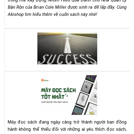
trống mà Xây Dựng Nhóm Hiệu Quả Dành Cho Nhà Quản Lý
Rộn
Bận Rộn của Brian Cole Miller được sinh ra để lấp đầy. Cùng
–
Akishop tìm hiểu thêm về cuốn sách này nhé!
Bri
Col
Mill
Lên
Cẩ
dây
Na
cót
Th
tin
Chi
thầ
Ch
với
Mọi
quy
Nh
Cá
sác
Qu
má
này
Lý
đọ
bạn
sác
nhé
tốt
nhấ
cho
Máy đọc sách đang ngày càng trở thành người bạn đồng
ngư
hành không thể thiếu đối với những ai yêu thích đọc sách,
yêu