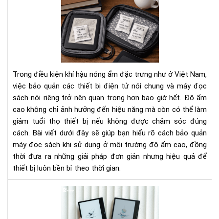
Cá
Bí
bảo
Ng
quả
Tha
má
Đổi
đọ
Cá
sác
Bạn
khi
Nhì
Trong điều kiện khí hậu nóng ẩm đặc trưng như ở Việt Nam,
sử
Nh
việc bảo quản các thiết bị điện tử nói chung và máy đọc
dụ
Do
sách nói riêng trở nên quan trọng hơn bao giờ hết. Độ ẩm
ở
Ngh
cao không chỉ ảnh hưởng đến hiệu năng mà còn có thể làm
môi
trư
giảm tuổi thọ thiết bị nếu không được chăm sóc đúng
độ
cách. Bài viết dưới đây sẽ giúp bạn hiểu rõ cách bảo quản
ẩm
máy đọc sách khi sử dụng ở môi trường độ ẩm cao, đồng
cao
thời đưa ra những giải pháp đơn giản nhưng hiệu quả để
thiết bị luôn bền bỉ theo thời gian.
To
má
đọ