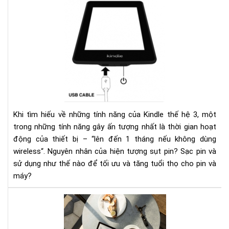
Ngu
nhâ
của
hiệ
tượ
sụt
pin
nha
ở
kin
Khi tìm hiếu về những tính năng của Kindle thế hệ 3, một
và
trong những tính năng gây ấn tượng nhất là thời gian hoạt
các
động của thiết bị – “lên đến 1 tháng nếu không dùng
khắ
wireless“. Nguyên nhân của hiện tượng sụt pin? Sạc pin và
phụ
sử dụng như thế nào để tối ưu và tăng tuổi thọ cho pin và
máy?
HƯ
DẪ
CÀI