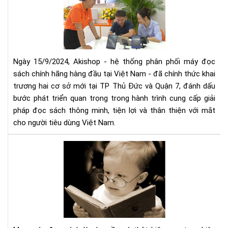
mở
thứ
rộn
5
hệ
thố
phâ
phố
Ngày 15/9/2024, Akishop - hệ thống phân phối máy đọc
má
sách chính hãng hàng đầu tại Việt Nam - đã chính thức khai
đọ
trương hai cơ sở mới tại TP Thủ Đức và Quận 7, đánh dấu
sác
bước phát triển quan trọng trong hành trình cung cấp giải
số
pháp đọc sách thông minh, tiện lợi và thân thiện với mắt
1
cho người tiêu dùng Việt Nam.
Việ
Na
Mu
với
má
2
đọ
cơ
sác
sở
cần
mới
tìm
tại
hiể
TP
nh
HC