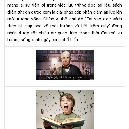
tiết
mang lại sự tiện lợi trong việc lưu trữ và đọc tài liệu, sách
kiệ
điện tử còn được xem là giải pháp góp phần giảm áp lực lên
giấ
môi trường sống. Chính vì thế, chủ đề “Tại sao đọc sách
điện tử giúp bảo vệ môi trường và tiết kiệm giấy” đang
nhận được rất nhiều sự quan tâm trong thời đại mà xu
hướng sống xanh ngày càng phổ biến.
Đọ
sác
đi,
và
bạn
sẽ
bất
Luy
ng
bộ
vì
não
nh
với
gì
sác
mìn
Kỹ
nhậ