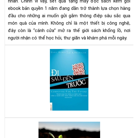
1
nhân. Chính vì vậy, set quà tặng máy đọc sách kèm gói
nă
ebook bản quyền 1 năm đang dần trở thành lựa chọn hàng
-
đầu cho những ai muốn gửi gắm thông điệp sâu sắc qua
Xu
món quà của mình. Không chỉ là một thiết bị công nghệ,
hư
đây còn là “cánh cửa” mở ra thế giới sách khổng lồ, nơi
quà
người nhận có thể học hỏi, thư giãn và khám phá mỗi ngày.
tặn
tri
Đi
thứ
sau
thờ
đế
đại
trư
số
-
Sác
hay
cho
ngư
mu
thà
Bạn
cô
tuổ