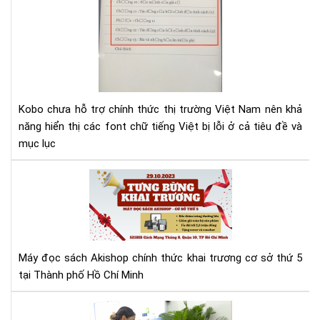
lỗi
fon
tiế
Việ
cho
Ko
Kobo chưa hỗ trợ chính thức thị trường Việt Nam nên khả
năng hiển thị các font chữ tiếng Việt bị lỗi ở cả tiêu đề và
mục lục
Má
đọ
sác
Aki
tưn
bừ
Máy đọc sách Akishop chính thức khai trương cơ sở thứ 5
kha
tại Thành phố Hồ Chí Minh
trư
cơ
Aki
sở