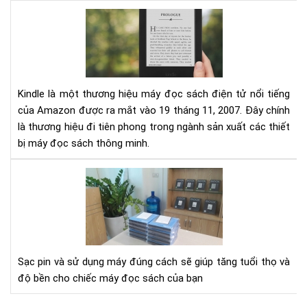
Đá
giá
má
đọ
sác
Kin
Kindle là một thương hiệu máy đọc sách điện tử nổi tiếng
của Amazon được ra mắt vào 19 tháng 11, 2007. Đây chính
là thương hiệu đi tiên phong trong ngành sản xuất các thiết
bị máy đọc sách thông minh.
Hư
dẫn
sạc
pin
cho
má
Sạc pin và sử dụng máy đúng cách sẽ giúp tăng tuổi thọ và
đọ
độ bền cho chiếc máy đọc sách của bạn
sác
Kin