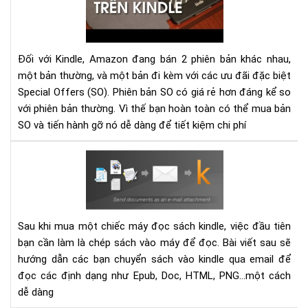
qu
cáo
(Sp
Off
Đối với Kindle, Amazon đang bán 2 phiên bản khác nhau,
trê
một bản thường, và một bản đi kèm với các ưu đãi đặc biệt
má
Special Offers (SO). Phiên bản SO có giá rẻ hơn đáng kể so
đọ
với phiên bản thường. Vì thế bạn hoàn toàn có thể mua bản
sác
SO và tiến hành gỡ nó dễ dàng để tiết kiệm chi phí
Kin
dễ
Hư
dà
dẫn
gửi
sác
vào
Sau khi mua một chiếc máy đọc sách kindle, việc đầu tiên
các
bạn cần làm là chép sách vào máy để đọc. Bài viết sau sẽ
thi
hướng dẫn các bạn chuyển sách vào kindle qua email để
bị
đọc các định dạng như Epub, Doc, HTML, PNG...một cách
Kin
dễ dàng
bằn
Ema