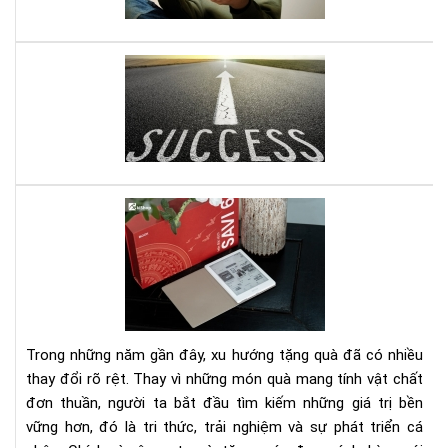
năn
đư
ghi
nhớ
Mở
do
ngh
nhỏ
đây
là
quy
Set
sác
quà
gối
tặn
đầ
má
giư
đọ
của
sác
bạn
kè
Trong những năm gần đây, xu hướng tặng quà đã có nhiều
gói
thay đổi rõ rệt. Thay vì những món quà mang tính vật chất
eb
đơn thuần, người ta bắt đầu tìm kiếm những giá trị bền
bản
vững hơn, đó là tri thức, trải nghiệm và sự phát triển cá
quy