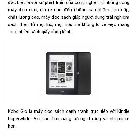
đặc biệt là với sự phát triển của công nghệ. Từ những dòng
đọ
máy đơn giản, giá rẻ cho đến những sản phẩm cao cấp,
sác
chất lượng cao, máy đọc sách giúp người dùng trải nghiệm
sách điện tử mọi lúc, mọi nơi, mà không lo về việc mang
theo nhiều sách giấy cồng kềnh.
Đá
giá
ko
glo
và
kin
pap
Kobo Glo là máy đọc sách cạnh tranh trực tiếp với Kindle
Paperwhite. Với các tính năng tương đương và chi phí rẻ
hơn.