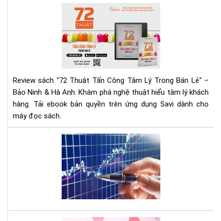
Ng
72
Hô
Thu
Nay
Tấn
Cô
Tâ
Lý
Tr
Review sách "72 Thuật Tấn Công Tâm Lý Trong Bán Lẻ" –
Bán
Bảo Ninh & Hà Anh. Khám phá nghệ thuật hiểu tâm lý khách
Lẻ
hàng. Tải ebook bản quyền trên ứng dụng Savi dành cho
|
máy đọc sách.
Rev
Chi
Tiế
Mu
&
đầ
Tải
tư
Eb
cổ
phi
hãy
đọ
quy