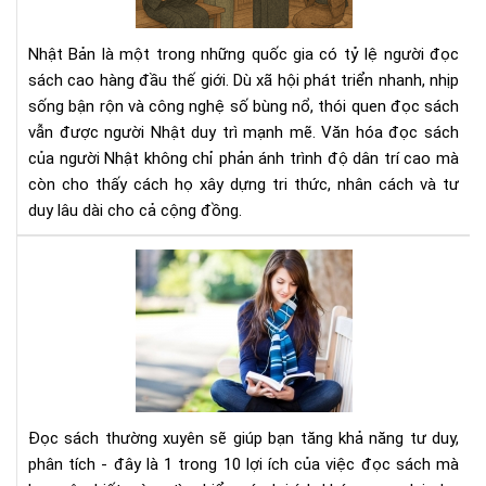
ngư
Nhậ
Nhật Bản là một trong những quốc gia có tỷ lệ người đọc
–
sách cao hàng đầu thế giới. Dù xã hội phát triển nhanh, nhịp
Nề
sống bận rộn và công nghệ số bùng nổ, thói quen đọc sách
tản
vẫn được người Nhật duy trì mạnh mẽ. Văn hóa đọc sách
tri
thứ
của người Nhật không chỉ phản ánh trình độ dân trí cao mà
tạo
còn cho thấy cách họ xây dựng tri thức, nhân cách và tư
nên
duy lâu dài cho cả cộng đồng.
xã
hội
Đọ
bền
sác
vữn
thư
xuy
sẽ
giú
bạn
tăn
Đọc sách thường xuyên sẽ giúp bạn tăng khả năng tư duy,
khả
phân tích - đây là 1 trong 10 lợi ích của việc đọc sách mà
năn