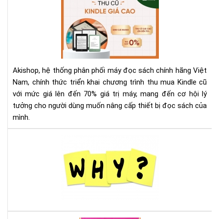
Th
Mu
Kin
Cũ
Với
Giá
Akishop, hệ thống phân phối máy đọc sách chính hãng Việt
Lên
Nam, chính thức triển khai chương trình thu mua Kindle cũ
Đế
với mức giá lên đến 70% giá trị máy, mang đến cơ hội lý
70
tưởng cho người dùng muốn nâng cấp thiết bị đọc sách của
—
Cơ
mình.
Hội
Và
Tại
Để
sao
Nâ
nên
Cấ
mu
Má
má
Đọ
đọ
Sác
sác
Ko