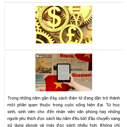
Lời
thú
tội
của
mộ
sát
thủ
kin
Tại
tế,
sao
sác
đọ
gối
sác
đầ
điệ
cho
tử
ngư
giú
mê
Trong những năm gần đây, sách điện tử đang dần trở thành
bảo
thờ
một phần quen thuộc trong cuộc sống hiện đại. Từ học
vệ
sự
sinh, sinh viên cho đến nhân viên văn phòng hay những
môi
người yêu thích đọc sách lâu năm đều bắt đầu chuyển sang
trư
và
sử dụng ebook và máy đọc sách nhiều hơn. Không chỉ