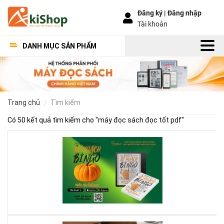
Đăng ký |
Đăng nhập
Tài khoản
DANH MỤC SẢN PHẨM
trang chủ
tìm kiếm
Có 50 kết quả tìm kiếm cho "
máy đọc sách đọc tốt pdf
"
Kế
Ho
Bí
Ng
–
Khi
Mộ
Qu