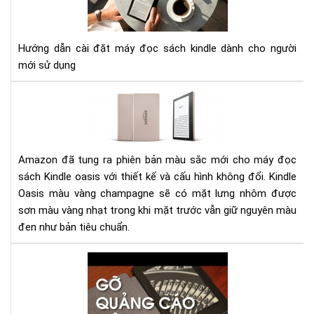
ĐẶ
MÁ
ĐỌ
Hướng dẫn cài đặt máy đọc sách kindle dành cho người
SÁ
mới sử dụng
KIN
Đá
giá
má
đọ
sác
Amazon đã tung ra phiên bản màu sắc mới cho máy đọc
Kin
sách Kindle oasis với thiết kế và cấu hình không đổi. Kindle
Oas
Oasis màu vàng champagne sẽ có mặt lưng nhôm được
phi
sơn màu vàng nhạt trong khi mặt trước vẫn giữ nguyên màu
bản
đen như bản tiêu chuẩn.
mà
vàn
Hư
ch
dẫn
gỡ
bỏ