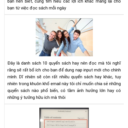
bạn nên biết, cùng tìm hiểu các lợi ích khác mang lại cho
tư
bạn từ việc đọc sách mỗi ngày
duy
phâ
10
tíc
cuố
sác
kh
phá
và
phá
Đây là danh sách 10 quyển sách hay nên đọc mà tôi nghĩ
tri
rằng sẽ rất bổ ích cho bạn để dung nạp input mới cho chính
bản
mình. Dĩ nhiên sẽ còn rất nhiều quyển sách hay khác, tuy
thâ
nhiên trong khuôn khổ email này tôi chỉ muốn chia sẻ những
bạn
nên
quyển sách nào phổ biến, có tầm ảnh hưởng lớn hay có
đọ
những ý tưởng hữu ích mà thôi
Hư
dẫn
sửa