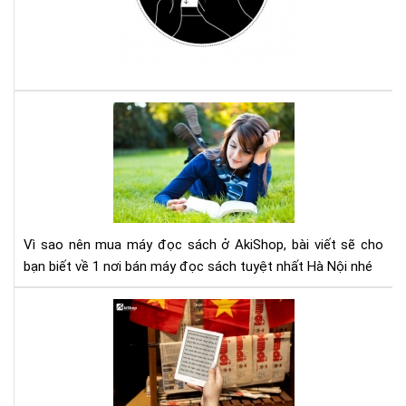
má
đọ
sác
Ko
với
Com
Vì
sao
nên
mu
má
đọ
sác
Vì sao nên mua máy đọc sách ở AkiShop, bài viết sẽ cho
ở
bạn biết về 1 nơi bán máy đọc sách tuyệt nhất Hà Nội nhé
Aki
Lợi
ích
của
việ
đọ