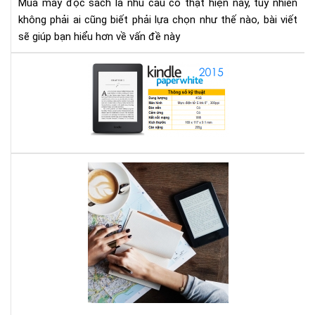
Mua máy đọc sách là nhu cầu có thật hiện nay, tuy nhiên
gì
không phải ai cũng biết phải lựa chọn như thế nào, bài viết
cho
sẽ giúp bạn hiểu hơn về vấn đề này
thí
hợp
Địa
chỉ
mu
má
đọ
sác
ở
Bạn
Hà
mê
Nội
đọ
sác
vậy
bạn
biế
má
đọ
sác