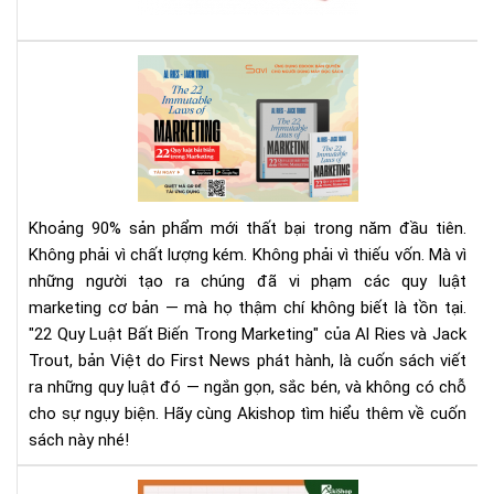
sác
giá
rẻ
Rev
nhấ
Sác
địn
22
bạn
Quy
phả
Luậ
biế
Bất
Biế
Khoảng 90% sản phẩm mới thất bại trong năm đầu tiên.
Tr
Không phải vì chất lượng kém. Không phải vì thiếu vốn. Mà vì
Mar
những người tạo ra chúng đã vi phạm các quy luật
|
marketing cơ bản — mà họ thậm chí không biết là tồn tại.
Tải
Eb
"22 Quy Luật Bất Biến Trong Marketing" của Al Ries và Jack
Bản
Trout, bản Việt do First News phát hành, là cuốn sách viết
Quy
ra những quy luật đó — ngắn gọn, sắc bén, và không có chỗ
Trê
cho sự ngụy biện. Hãy cùng Akishop tìm hiểu thêm về cuốn
Sav
sách này nhé!
Aki