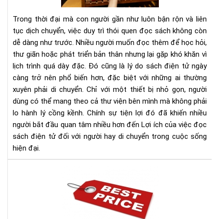
sác
điệ
Trong thời đại mà con người gần như luôn bận rộn và liên
tử
tục dịch chuyển, việc duy trì thói quen đọc sách không còn
đối
dễ dàng như trước. Nhiều người muốn đọc thêm để học hỏi,
với
thư giãn hoặc phát triển bản thân nhưng lại gặp khó khăn vì
ngư
hay
lịch trình quá dày đặc. Đó cũng là lý do sách điện tử ngày
di
càng trở nên phổ biến hơn, đặc biệt với những ai thường
chu
xuyên phải di chuyển. Chỉ với một thiết bị nhỏ gọn, người
dùng có thể mang theo cả thư viện bên mình mà không phải
lo hành lý cồng kềnh. Chính sự tiện lợi đó đã khiến nhiều
người bắt đầu quan tâm nhiều hơn đến Lợi ích của việc đọc
sách điện tử đối với người hay di chuyển trong cuộc sống
hiện đại.
Địa
chỉ
bán
má
đọ