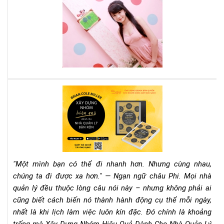
Cá
sác
tee
này
mu
thà
cô
phả
đọ
nga
quy
Rev
sác
Sác
này
"Xâ
Dự
Nh
Hiệ
Qu
"Một mình bạn có thể đi nhanh hơn. Nhưng cùng nhau,
Dà
chúng ta đi được xa hơn." — Ngạn ngữ châu Phi. Mọi nhà
Ch
quản lý đều thuộc lòng câu nói này – nhưng không phải ai
Nh
cũng biết cách biến nó thành hành động cụ thể mỗi ngày,
Qu
Lý
nhất là khi lịch làm việc luôn kín đặc. Đó chính là khoảng
Bận