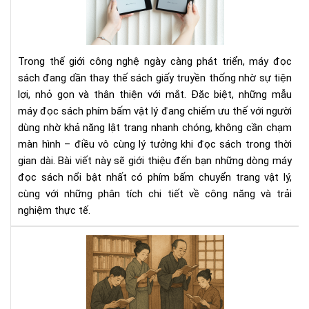
sác
có
phí
bấ
Trong thế giới công nghệ ngày càng phát triển, máy đọc
chu
sách đang dần thay thế sách giấy truyền thống nhờ sự tiện
tra
lợi, nhỏ gọn và thân thiện với mắt. Đặc biệt, những mẫu
vật
máy đọc sách phím bấm vật lý đang chiếm ưu thế với người
lý
dùng nhờ khả năng lật trang nhanh chóng, không cần chạm
màn hình – điều vô cùng lý tưởng khi đọc sách trong thời
gian dài. Bài viết này sẽ giới thiệu đến bạn những dòng máy
đọc sách nổi bật nhất có phím bấm chuyển trang vật lý,
cùng với những phân tích chi tiết về công năng và trải
nghiệm thực tế.
Văn
hóa
đọ
sác
của