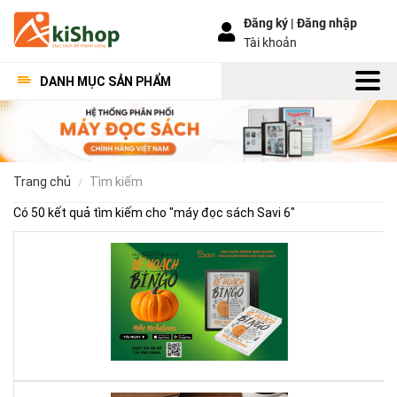
Đăng ký |
Đăng nhập
Tài khoản
DANH MỤC SẢN PHẨM
trang chủ
tìm kiếm
Có 50 kết quả tìm kiếm cho "
máy đọc sách Savi 6
"
Kế
Ho
Bí
Ng
–
Khi
Mộ
Qu