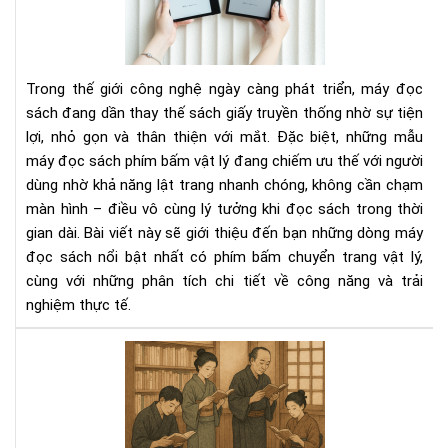
sác
có
phí
bấ
Trong thế giới công nghệ ngày càng phát triển, máy đọc
chu
sách đang dần thay thế sách giấy truyền thống nhờ sự tiện
tra
lợi, nhỏ gọn và thân thiện với mắt. Đặc biệt, những mẫu
vật
máy đọc sách phím bấm vật lý đang chiếm ưu thế với người
lý
dùng nhờ khả năng lật trang nhanh chóng, không cần chạm
màn hình – điều vô cùng lý tưởng khi đọc sách trong thời
gian dài. Bài viết này sẽ giới thiệu đến bạn những dòng máy
đọc sách nổi bật nhất có phím bấm chuyển trang vật lý,
cùng với những phân tích chi tiết về công năng và trải
nghiệm thực tế.
Văn
hóa
đọ
sác
của