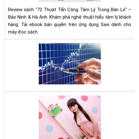
Tr
Review sách "72 Thuật Tấn Công Tâm Lý Trong Bán Lẻ" –
Bán
Bảo Ninh & Hà Anh. Khám phá nghệ thuật hiểu tâm lý khách
Lẻ
hàng. Tải ebook bản quyền trên ứng dụng Savi dành cho
|
máy đọc sách.
Rev
Chi
Tiế
Mu
&
đầ
Tải
tư
Eb
cổ
phi
hãy
đọ
quy
Cá
sác
tee
này
mu
thà
cô
phả