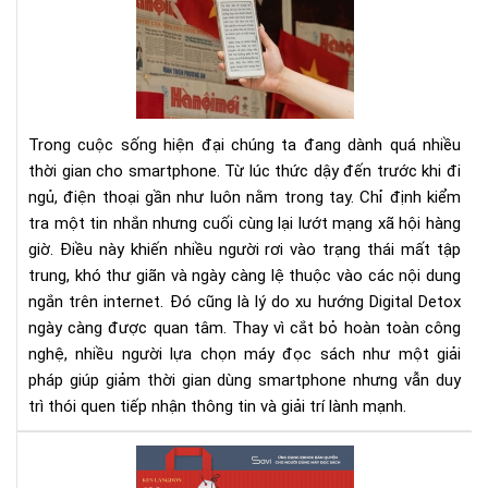
Det
Cá
cai
ngh
sma
bằn
Trong cuộc sống hiện đại chúng ta đang dành quá nhiều
má
thời gian cho smartphone. Từ lúc thức dậy đến trước khi đi
đọ
ngủ, điện thoại gần như luôn nằm trong tay. Chỉ định kiểm
sác
tra một tin nhắn nhưng cuối cùng lại lướt mạng xã hội hàng
giờ. Điều này khiến nhiều người rơi vào trạng thái mất tập
trung, khó thư giãn và ngày càng lệ thuộc vào các nội dung
ngắn trên internet. Đó cũng là lý do xu hướng Digital Detox
ngày càng được quan tâm. Thay vì cắt bỏ hoàn toàn công
nghệ, nhiều người lựa chọn máy đọc sách như một giải
pháp giúp giảm thời gian dùng smartphone nhưng vẫn duy
trì thói quen tiếp nhận thông tin và giải trí lành mạnh.
100
Ý