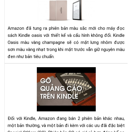
Đá
giá
má
đọ
sác
Amazon đã tung ra phiên bản màu sắc mới cho máy đọc
Kin
sách Kindle oasis với thiết kế và cấu hình không đổi. Kindle
Oas
Oasis màu vàng champagne sẽ có mặt lưng nhôm được
phi
sơn màu vàng nhạt trong khi mặt trước vẫn giữ nguyên màu
bản
đen như bản tiêu chuẩn.
mà
vàn
Hư
ch
dẫn
gỡ
bỏ
qu
cáo
(Sp
Off
Đối với Kindle, Amazon đang bán 2 phiên bản khác nhau,
trê
một bản thường, và một bản đi kèm với các ưu đãi đặc biệt
má