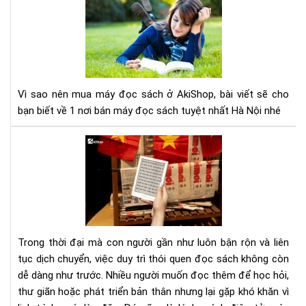
sao
nên
mu
má
đọ
sác
Vì sao nên mua máy đọc sách ở AkiShop, bài viết sẽ cho
ở
bạn biết về 1 nơi bán máy đọc sách tuyệt nhất Hà Nội nhé
Aki
Lợi
ích
của
việ
đọ
sác
điệ
Trong thời đại mà con người gần như luôn bận rộn và liên
tử
tục dịch chuyển, việc duy trì thói quen đọc sách không còn
đối
dễ dàng như trước. Nhiều người muốn đọc thêm để học hỏi,
với
thư giãn hoặc phát triển bản thân nhưng lại gặp khó khăn vì
ngư