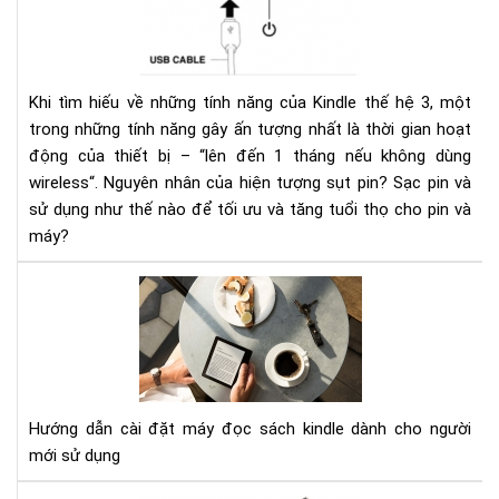
pin
nha
ở
kin
Khi tìm hiếu về những tính năng của Kindle thế hệ 3, một
và
trong những tính năng gây ấn tượng nhất là thời gian hoạt
các
động của thiết bị – “lên đến 1 tháng nếu không dùng
khắ
wireless“. Nguyên nhân của hiện tượng sụt pin? Sạc pin và
phụ
sử dụng như thế nào để tối ưu và tăng tuổi thọ cho pin và
máy?
HƯ
DẪ
CÀI
ĐẶ
MÁ
ĐỌ
Hướng dẫn cài đặt máy đọc sách kindle dành cho người
SÁ
mới sử dụng
KIN