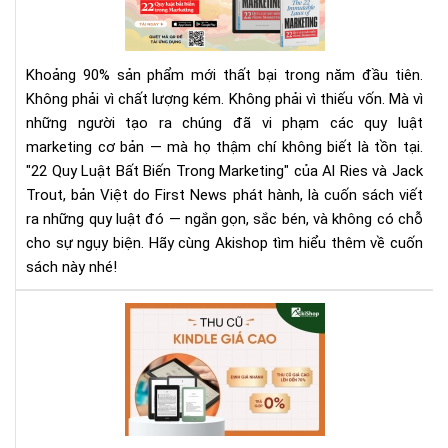
phả
Luậ
biế
Bất
Biế
Khoảng 90% sản phẩm mới thất bại trong năm đầu tiên.
Tr
Không phải vì chất lượng kém. Không phải vì thiếu vốn. Mà vì
Mar
những người tạo ra chúng đã vi phạm các quy luật
|
marketing cơ bản — mà họ thậm chí không biết là tồn tại.
Tải
Eb
"22 Quy Luật Bất Biến Trong Marketing" của Al Ries và Jack
Bản
Trout, bản Việt do First News phát hành, là cuốn sách viết
Quy
ra những quy luật đó — ngắn gọn, sắc bén, và không có chỗ
Trê
cho sự ngụy biện. Hãy cùng Akishop tìm hiểu thêm về cuốn
Sav
sách này nhé!
Aki
Th
Mu
Kin
Cũ
Với
Giá