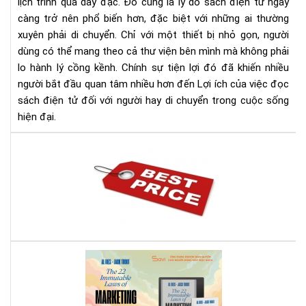
hay
lịch trình quá dày đặc. Đó cũng là lý do sách điện tử ngày
di
càng trở nên phổ biến hơn, đặc biệt với những ai thường
chu
xuyên phải di chuyển. Chỉ với một thiết bị nhỏ gọn, người
dùng có thể mang theo cả thư viện bên mình mà không phải
lo hành lý cồng kềnh. Chính sự tiện lợi đó đã khiến nhiều
người bắt đầu quan tâm nhiều hơn đến Lợi ích của việc đọc
sách điện tử đối với người hay di chuyển trong cuộc sống
hiện đại.
Địa
chỉ
bán
má
đọ
sác
giá
rẻ
Rev
nhấ
Sác
địn
22
bạn
Quy