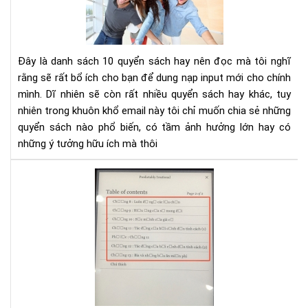
kh
phá
và
phá
Đây là danh sách 10 quyển sách hay nên đọc mà tôi nghĩ
tri
rằng sẽ rất bổ ích cho bạn để dung nạp input mới cho chính
bản
mình. Dĩ nhiên sẽ còn rất nhiều quyển sách hay khác, tuy
thâ
nhiên trong khuôn khổ email này tôi chỉ muốn chia sẻ những
bạn
nên
quyển sách nào phổ biến, có tầm ảnh hưởng lớn hay có
đọ
những ý tưởng hữu ích mà thôi
Hư
dẫn
sửa
lỗi
fon
tiế
Việ
cho
Ko