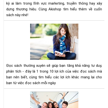
Cẩ
kỳ ai làm trong lĩnh vực marketing, truyền thông hay xây
Na
dựng thương hiệu. Cùng Akishop tìm hiểu thêm về cuốn
Và
sách này nhé!
Ch
Mar
Đọ
Tr
sác
Kỷ
thư
Ngu
xuy
Số
sẽ
giú
bạn
tăn
Đọc sách thường xuyên sẽ giúp bạn tăng khả năng tư duy,
khả
phân tích - đây là 1 trong 10 lợi ích của việc đọc sách mà
năn
bạn nên biết, cùng tìm hiểu các lợi ích khác mang lại cho
tư
bạn từ việc đọc sách mỗi ngày
duy
phâ
10
tíc
cuố
sác