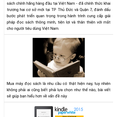
má
sách chính hãng hàng đầu tại Việt Nam - đã chính thức khai
đọ
trương hai cơ sở mới tại TP Thủ Đức và Quận 7, đánh dấu
sác
bước phát triển quan trọng trong hành trình cung cấp giải
số
pháp đọc sách thông minh, tiện lợi và thân thiện với mắt
1
cho người tiêu dùng Việt Nam.
Việ
Na
Mu
với
má
2
đọ
cơ
sác
sở
cần
mới
tìm
tại
hiể
TP
nh
HC
Mua máy đọc sách là nhu cầu có thật hiện nay, tuy nhiên
gì
không phải ai cũng biết phải lựa chọn như thế nào, bài viết
cho
sẽ giúp bạn hiểu hơn về vấn đề này
thí
hợp
Địa
chỉ