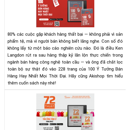
Tư
Bán
Hà
Hay
Nhấ
80% các cuộc gặp khách hàng thất bại — không phải vì sản
Mọi
phẩm tệ, mà vì người bán không biết lắng nghe.
Con số đó
Thờ
không lấy từ một báo cáo nghiên cứu nào. Đó là điều Ken
Đại
Langdon rút ra sau hàng thập kỷ lăn lộn thực chiến trong
–
Rev
ngành bán hàng công nghệ toàn cầu — và ông đã chắt lọc
Sác
toàn bộ sự thật đó vào 228 trang của 100 Ý Tưởng Bán
&
Hàng Hay Nhất Mọi Thời Đại. Hãy cũng Akishop tìm hiểu
Tải
thêm cuốn sách này nhé!
Eb
Ng
72
Hô
Thu
Nay
Tấn
Cô
Tâ
Lý