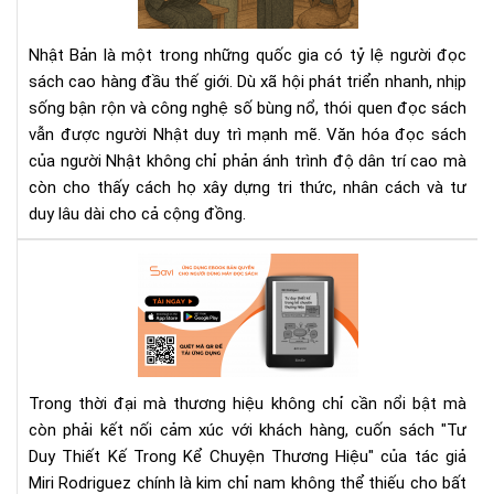
ngư
Nhậ
Nhật Bản là một trong những quốc gia có tỷ lệ người đọc
–
sách cao hàng đầu thế giới. Dù xã hội phát triển nhanh, nhịp
Nề
sống bận rộn và công nghệ số bùng nổ, thói quen đọc sách
tản
vẫn được người Nhật duy trì mạnh mẽ. Văn hóa đọc sách
tri
thứ
của người Nhật không chỉ phản ánh trình độ dân trí cao mà
tạo
còn cho thấy cách họ xây dựng tri thức, nhân cách và tư
nên
duy lâu dài cho cả cộng đồng.
xã
hội
"Tư
bền
Duy
vữn
Thi
Kế
Tr
Kể
Trong thời đại mà thương hiệu không chỉ cần nổi bật mà
Chu
còn phải kết nối cảm xúc với khách hàng, cuốn sách "Tư
Th
Duy Thiết Kế Trong Kể Chuyện Thương Hiệu" của tác giả
Hiệ
Miri Rodriguez chính là kim chỉ nam không thể thiếu cho bất
–