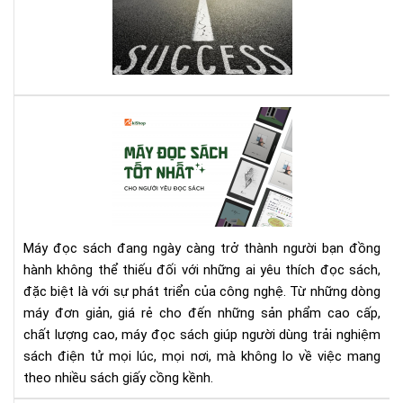
dây
Na
cót
Th
tin
Chi
thầ
Ch
với
Mọi
quy
Nh
Cá
sác
Qu
má
này
Lý
đọ
bạn
sác
nhé
tốt
nhấ
cho
Máy đọc sách đang ngày càng trở thành người bạn đồng
ngư
hành không thể thiếu đối với những ai yêu thích đọc sách,
yêu
đặc biệt là với sự phát triển của công nghệ. Từ những dòng
đọ
máy đơn giản, giá rẻ cho đến những sản phẩm cao cấp,
sác
chất lượng cao, máy đọc sách giúp người dùng trải nghiệm
sách điện tử mọi lúc, mọi nơi, mà không lo về việc mang
theo nhiều sách giấy cồng kềnh.