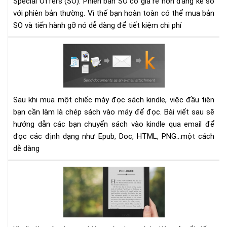
Special Offers (SO). Phiên bản SO có giá rẻ hơn đáng kể so
đọ
với phiên bản thường. Vì thế bạn hoàn toàn có thể mua bản
sác
SO và tiến hành gỡ nó dễ dàng để tiết kiệm chi phí
Kin
dễ
Hư
dà
dẫn
gửi
sác
vào
Sau khi mua một chiếc máy đọc sách kindle, việc đầu tiên
các
bạn cần làm là chép sách vào máy để đọc. Bài viết sau sẽ
thi
hướng dẫn các bạn chuyển sách vào kindle qua email để
bị
đọc các định dạng như Epub, Doc, HTML, PNG...một cách
Kin
dễ dàng
bằn
Ema
Đá
giá
má
đọ
sác