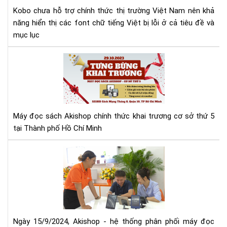
Kobo chưa hỗ trợ chính thức thị trường Việt Nam nên khả
năng hiển thị các font chữ tiếng Việt bị lỗi ở cả tiêu đề và
mục lục
Má
đọ
sác
Aki
tưn
bừ
Máy đọc sách Akishop chính thức khai trương cơ sở thứ 5
kha
tại Thành phố Hồ Chí Minh
trư
cơ
Aki
sở
mở
thứ
rộn
5
hệ
thố
phâ
phố
Ngày 15/9/2024, Akishop - hệ thống phân phối máy đọc