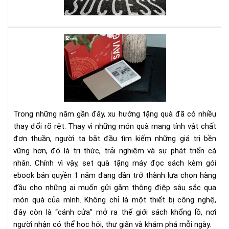
đây
là
quy
Set
sác
quà
gối
tặn
đầ
má
giư
đọ
của
sác
bạn
kè
Trong những năm gần đây, xu hướng tặng quà đã có nhiều
gói
thay đổi rõ rệt. Thay vì những món quà mang tính vật chất
eb
đơn thuần, người ta bắt đầu tìm kiếm những giá trị bền
bản
vững hơn, đó là tri thức, trải nghiệm và sự phát triển cá
quy
1
nhân. Chính vì vậy, set quà tặng máy đọc sách kèm gói
nă
ebook bản quyền 1 năm đang dần trở thành lựa chọn hàng
-
đầu cho những ai muốn gửi gắm thông điệp sâu sắc qua
Xu
món quà của mình. Không chỉ là một thiết bị công nghệ,
hư
đây còn là “cánh cửa” mở ra thế giới sách khổng lồ, nơi
quà
người nhận có thể học hỏi, thư giãn và khám phá mỗi ngày.