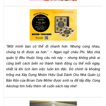
đọ
nga
quy
Rev
sác
Sác
này
"Xâ
Dự
Nh
Hiệ
Qu
"Một mình bạn có thể đi nhanh hơn. Nhưng cùng nhau,
Dà
chúng ta đi được xa hơn." — Ngạn ngữ châu Phi. Mọi nhà
Ch
quản lý đều thuộc lòng câu nói này – nhưng không phải ai
Nh
cũng biết cách biến nó thành hành động cụ thể mỗi ngày,
Qu
Lý
nhất là khi lịch làm việc luôn kín đặc. Đó chính là khoảng
Bận
trống mà Xây Dựng Nhóm Hiệu Quả Dành Cho Nhà Quản Lý
Rộn
Bận Rộn của Brian Cole Miller được sinh ra để lấp đầy. Cùng
–
Akishop tìm hiểu thêm về cuốn sách này nhé!
Bri
Col
Mill
Lên
Cẩ