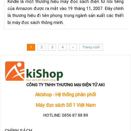
Kin
Kindle là một thương hiệu máy đọc sách điện tử nổi tiếng
của Amazon được ra mắt vào 19 tháng 11, 2007. Đây chính
là thương hiệu đi tiên phong trong ngành sản xuất các thiết
bị máy đọc sách thông minh.
1
2
3
4
»
Trang cuối
CÔNG TY TNHH THƯƠNG MẠI ĐIỆN TỬ AKI
Akishop - Hệ thống phân phối
Máy đọc sách Số 1 Việt Nam
HOTLINE: 0856 87 88 89
CHÍNH SÁCH