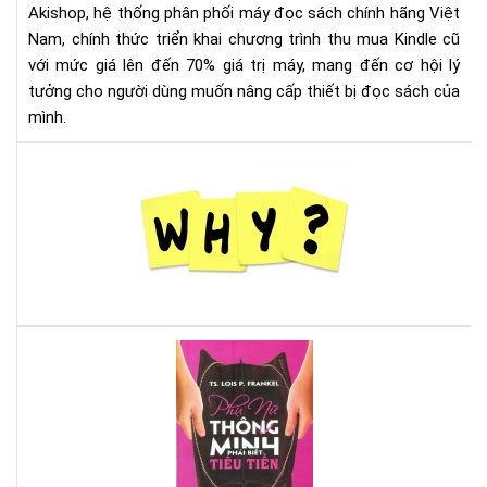
Akishop, hệ thống phân phối máy đọc sách chính hãng Việt
Lên
Nam, chính thức triển khai chương trình thu mua Kindle cũ
Đế
với mức giá lên đến 70% giá trị máy, mang đến cơ hội lý
70
tưởng cho người dùng muốn nâng cấp thiết bị đọc sách của
—
Cơ
mình.
Hội
Và
Tại
Để
sao
Nâ
nên
Cấ
mu
Má
má
Đọ
đọ
Sác
sác
Ko
Là
Aur
phụ
On
nữ,
Đừ
bỏ
qua