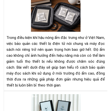
Cá
Bí
bảo
Ng
quả
Tha
má
Đổi
đọ
Cá
sác
Bạn
khi
Nhì
Trong điều kiện khí hậu nóng ẩm đặc trưng như ở Việt Nam,
sử
Nh
việc bảo quản các thiết bị điện tử nói chung và máy đọc
dụ
Do
sách nói riêng trở nên quan trọng hơn bao giờ hết. Độ ẩm
ở
Ngh
cao không chỉ ảnh hưởng đến hiệu năng mà còn có thể làm
môi
trư
giảm tuổi thọ thiết bị nếu không được chăm sóc đúng
độ
cách. Bài viết dưới đây sẽ giúp bạn hiểu rõ cách bảo quản
ẩm
máy đọc sách khi sử dụng ở môi trường độ ẩm cao, đồng
cao
thời đưa ra những giải pháp đơn giản nhưng hiệu quả để
thiết bị luôn bền bỉ theo thời gian.
To
má
đọ