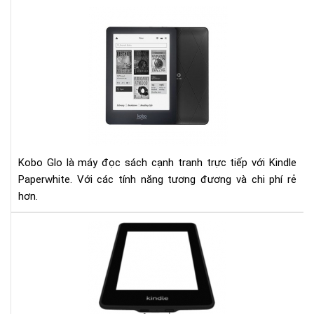
Đá
giá
ko
glo
và
kin
pap
Kobo Glo là máy đọc sách cạnh tranh trực tiếp với Kindle
Paperwhite. Với các tính năng tương đương và chi phí rẻ
hơn.
Ngu
nhâ
của
hiệ
tượ
sụt