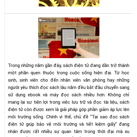
sát
thủ
kin
Tại
tế,
sao
sác
đọ
gối
sác
đầ
điệ
cho
tử
ngư
giú
mê
Trong những năm gần đây, sách điện tử đang dần trở thành
bảo
thờ
một phần quen thuộc trong cuộc sống hiện đại. Từ học
vệ
sự
sinh, sinh viên cho đến nhân viên văn phòng hay những
môi
người yêu thích đọc sách lâu năm đều bắt đầu chuyển sang
trư
và
sử dụng ebook và máy đọc sách nhiều hơn. Không chỉ
tiết
mang lại sự tiện lợi trong việc lưu trữ và đọc tài liệu, sách
kiệ
điện tử còn được xem là giải pháp góp phần giảm áp lực lên
giấ
môi trường sống. Chính vì thế, chủ đề “Tại sao đọc sách
điện tử giúp bảo vệ môi trường và tiết kiệm giấy” đang
nhận được rất nhiều sự quan tâm trong thời đại mà xu