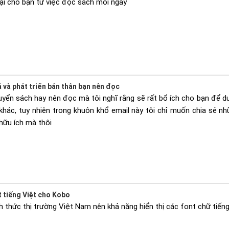
lại cho bạn từ việc đọc sách mỗi ngày
 và phát triển bản thân bạn nên đọc
uyển sách hay nên đọc mà tôi nghĩ rằng sẽ rất bổ ích cho bạn để du
khác, tuy nhiên trong khuôn khổ email này tôi chỉ muốn chia sẻ n
hữu ích mà thôi
t tiếng Việt cho Kobo
 thức thị trường Việt Nam nên khả năng hiển thị các font chữ tiếng 