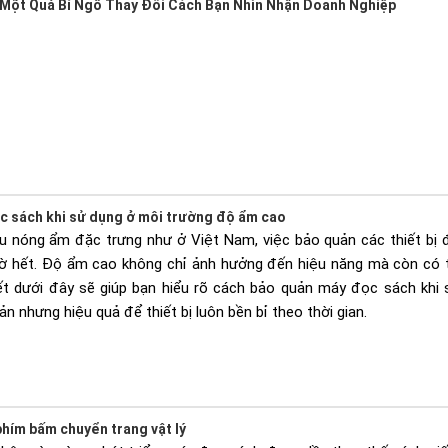
 Một Quả Bí Ngô Thay Đổi Cách Bạn Nhìn Nhận Doanh Nghiệp
c sách khi sử dụng ở môi trường độ ẩm cao
ậu nóng ẩm đặc trưng như ở Việt Nam, việc bảo quản các thiết bị 
iờ hết. Độ ẩm cao không chỉ ảnh hưởng đến hiệu năng mà còn có t
iết dưới đây sẽ giúp bạn hiểu rõ cách bảo quản máy đọc sách khi
ản nhưng hiệu quả để thiết bị luôn bền bỉ theo thời gian.
hím bấm chuyển trang vật lý