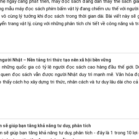
ghệ ngày càng phát triển, máy đọc sách đang dần thay thế sách giấy
ững mẫu máy đọc sách phím bấm vật lý đang chiếm ưu thế với người
vô cùng lý tưởng khi đọc sách trong thời gian dài. Bài viết này s
n trang vật lý, cùng với những phân tích chi tiết về công năng và tr
gười Nhật – Nền tảng tri thức tạo nên xã hội bền vững
 những quốc gia có tỷ lệ người đọc sách cao hàng đầu thế giới. Dù
i quen đọc sách vẫn được người Nhật duy trì mạnh mẽ. Văn hóa đọ
 thấy cách họ xây dựng tri thức, nhân cách và tư duy lâu dài cho c
sẽ giúp bạn tăng khả năng tư duy, phân tích
sẽ giúp bạn tăng khả năng tư duy, phân tích - đây là 1 trong 10 lợi