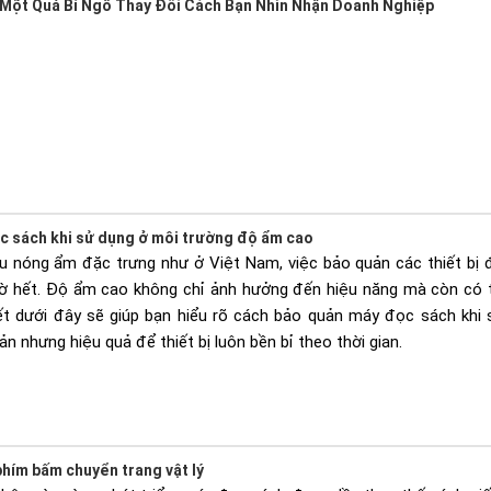
 Một Quả Bí Ngô Thay Đổi Cách Bạn Nhìn Nhận Doanh Nghiệp
c sách khi sử dụng ở môi trường độ ẩm cao
ậu nóng ẩm đặc trưng như ở Việt Nam, việc bảo quản các thiết bị 
iờ hết. Độ ẩm cao không chỉ ảnh hưởng đến hiệu năng mà còn có t
iết dưới đây sẽ giúp bạn hiểu rõ cách bảo quản máy đọc sách khi
ản nhưng hiệu quả để thiết bị luôn bền bỉ theo thời gian.
hím bấm chuyển trang vật lý