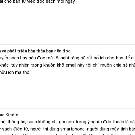
lại cho bạn từ việc đọc sách mỗi ngày
 và phát triển bản thân bạn nên đọc
uyển sách hay nên đọc mà tôi nghĩ rằng sẽ rất bổ ích cho bạn để du
khác, tuy nhiên trong khuôn khổ email này tôi chỉ muốn chia sẻ n
hữu ích mà thôi
ua Kindle
hệ thông tin, sách không chỉ gói gọn trong ý nghĩa đơn thuần là sá
 sách điện tử, người thì dùng smartphone, người dùng máy tính bả