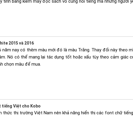
 tính bảng kiêm máy đọc sách vô cùng nổi tiếng mà những người y
hite 2015 và 2016
6 năm nay có thêm màu mới đó là màu Trắng. Thay đổi này theo mì
ầm. Nó có thể mang lại tác dụng tốt hoặc xấu tùy theo cảm giác 
ịnh chọn màu để mua.
t tiếng Việt cho Kobo
 thức thị trường Việt Nam nên khả năng hiển thị các font chữ tiếng 