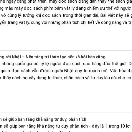
ghệ ngày càng phát triển, máy đọc sách đang dần thay thế sách giấy
ững mẫu máy đọc sách phím bấm vật lý đang chiếm ưu thế với người
vô cùng lý tưởng khi đọc sách trong thời gian dài. Bài viết này s
n trang vật lý, cùng với những phân tích chi tiết về công năng và tr
gười Nhật – Nền tảng tri thức tạo nên xã hội bền vững
 những quốc gia có tỷ lệ người đọc sách cao hàng đầu thế giới. Dù
i quen đọc sách vẫn được người Nhật duy trì mạnh mẽ. Văn hóa đọ
 thấy cách họ xây dựng tri thức, nhân cách và tư duy lâu dài cho c
sẽ giúp bạn tăng khả năng tư duy, phân tích
sẽ giúp bạn tăng khả năng tư duy, phân tích - đây là 1 trong 10 lợi