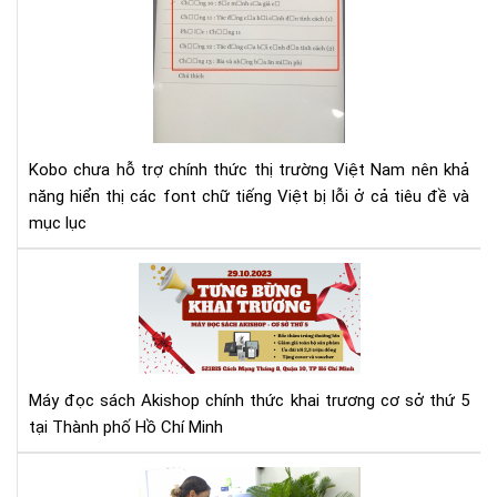
lỗi
fon
tiế
Việ
cho
Ko
Kobo chưa hỗ trợ chính thức thị trường Việt Nam nên khả
năng hiển thị các font chữ tiếng Việt bị lỗi ở cả tiêu đề và
mục lục
Má
đọ
sác
Aki
tưn
bừ
Máy đọc sách Akishop chính thức khai trương cơ sở thứ 5
kha
tại Thành phố Hồ Chí Minh
trư
cơ
Aki
sở