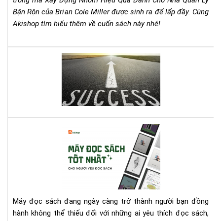
trống mà Xây Dựng Nhóm Hiệu Quả Dành Cho Nhà Quản Lý
Rộn
Bận Rộn của Brian Cole Miller được sinh ra để lấp đầy. Cùng
–
Akishop tìm hiểu thêm về cuốn sách này nhé!
Bri
Col
Mill
Lên
Cẩ
dây
Na
cót
Th
tin
Chi
thầ
Ch
với
Mọi
quy
Nh
Cá
sác
Qu
má
này
Lý
đọ
bạn
sác
nhé
tốt
nhấ
cho
Máy đọc sách đang ngày càng trở thành người bạn đồng
ngư
hành không thể thiếu đối với những ai yêu thích đọc sách,
yêu