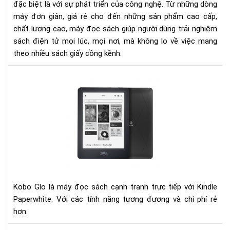
đặc biệt là với sự phát triển của công nghệ. Từ những dòng
đọ
máy đơn giản, giá rẻ cho đến những sản phẩm cao cấp,
sác
chất lượng cao, máy đọc sách giúp người dùng trải nghiệm
sách điện tử mọi lúc, mọi nơi, mà không lo về việc mang
theo nhiều sách giấy cồng kềnh.
Đá
giá
ko
glo
và
kin
pap
Kobo Glo là máy đọc sách cạnh tranh trực tiếp với Kindle
Paperwhite. Với các tính năng tương đương và chi phí rẻ
hơn.