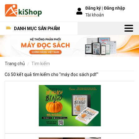
Đăng ký |
Đăng nhập
Tài khoản
DANH MỤC SẢN PHẨM
trang chủ
tìm kiếm
Có 50 kết quả tìm kiếm cho "
máy đọc sách pdf
"
Kế
Ho
Bí
Ng
–
Khi
Mộ
Qu