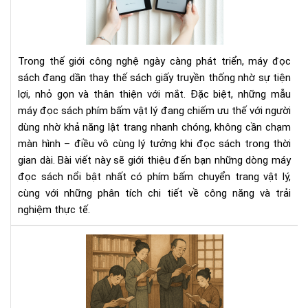
sác
có
phí
bấ
Trong thế giới công nghệ ngày càng phát triển, máy đọc
chu
sách đang dần thay thế sách giấy truyền thống nhờ sự tiện
tra
lợi, nhỏ gọn và thân thiện với mắt. Đặc biệt, những mẫu
vật
máy đọc sách phím bấm vật lý đang chiếm ưu thế với người
lý
dùng nhờ khả năng lật trang nhanh chóng, không cần chạm
màn hình – điều vô cùng lý tưởng khi đọc sách trong thời
gian dài. Bài viết này sẽ giới thiệu đến bạn những dòng máy
đọc sách nổi bật nhất có phím bấm chuyển trang vật lý,
cùng với những phân tích chi tiết về công năng và trải
nghiệm thực tế.
Văn
hóa
đọ
sác
của