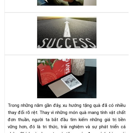
năn
đư
ghi
nhớ
Mở
do
ngh
nhỏ
đây
là
quy
Set
sác
quà
gối
tặn
đầ
má
giư
đọ
của
sác
bạn
kè
Trong những năm gần đây, xu hướng tặng quà đã có nhiều
gói
thay đổi rõ rệt. Thay vì những món quà mang tính vật chất
eb
đơn thuần, người ta bắt đầu tìm kiếm những giá trị bền
bản
vững hơn, đó là tri thức, trải nghiệm và sự phát triển cá
quy