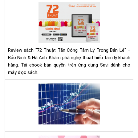
Ng
72
Hô
Thu
Nay
Tấn
Cô
Tâ
Lý
Tr
Review sách "72 Thuật Tấn Công Tâm Lý Trong Bán Lẻ" –
Bán
Bảo Ninh & Hà Anh. Khám phá nghệ thuật hiểu tâm lý khách
Lẻ
hàng. Tải ebook bản quyền trên ứng dụng Savi dành cho
|
máy đọc sách.
Rev
Chi
Tiế
Mu
&
đầ
Tải
tư
Eb
cổ
phi
hãy
đọ
quy