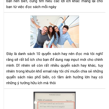
bạn nên biết, cùng tìm hiểu các lợi ích khác mang lại cho
tư
bạn từ việc đọc sách mỗi ngày
duy
phâ
10
tíc
cuố
sác
kh
phá
và
phá
Đây là danh sách 10 quyển sách hay nên đọc mà tôi nghĩ
tri
rằng sẽ rất bổ ích cho bạn để dung nạp input mới cho chính
bản
mình. Dĩ nhiên sẽ còn rất nhiều quyển sách hay khác, tuy
thâ
nhiên trong khuôn khổ email này tôi chỉ muốn chia sẻ những
bạn
nên
quyển sách nào phổ biến, có tầm ảnh hưởng lớn hay có
đọ
những ý tưởng hữu ích mà thôi
Hư
dẫn
sửa