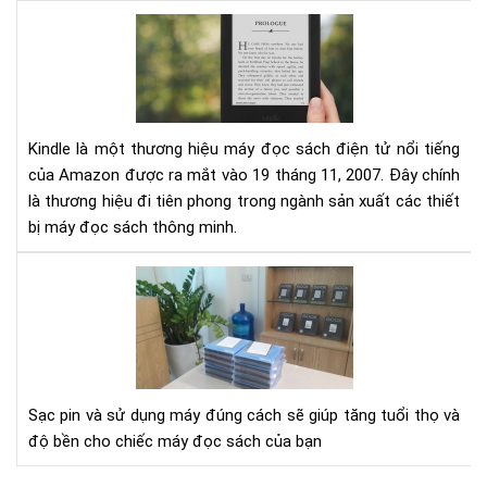
Đá
giá
má
đọ
sác
Kin
Kindle là một thương hiệu máy đọc sách điện tử nổi tiếng
của Amazon được ra mắt vào 19 tháng 11, 2007. Đây chính
là thương hiệu đi tiên phong trong ngành sản xuất các thiết
bị máy đọc sách thông minh.
Hư
dẫn
sạc
pin
cho
má
Sạc pin và sử dụng máy đúng cách sẽ giúp tăng tuổi thọ và
đọ
độ bền cho chiếc máy đọc sách của bạn
sác
Kin