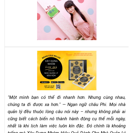
Cá
sác
tee
này
mu
thà
cô
phả
đọ
nga
quy
Rev
sác
Sác
này
"Xâ
Dự
Nh
Hiệ
Qu
"Một mình bạn có thể đi nhanh hơn. Nhưng cùng nhau,
Dà
chúng ta đi được xa hơn." — Ngạn ngữ châu Phi. Mọi nhà
Ch
quản lý đều thuộc lòng câu nói này – nhưng không phải ai
Nh
cũng biết cách biến nó thành hành động cụ thể mỗi ngày,
Qu
Lý
nhất là khi lịch làm việc luôn kín đặc. Đó chính là khoảng
Bận