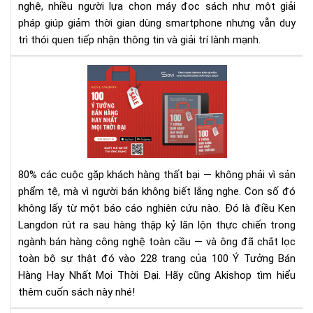
nghệ, nhiều người lựa chọn máy đọc sách như một giải
pháp giúp giảm thời gian dùng smartphone nhưng vẫn duy
trì thói quen tiếp nhận thông tin và giải trí lành mạnh.
100
Ý
Tư
Bán
Hà
Hay
Nhấ
80% các cuộc gặp khách hàng thất bại — không phải vì sản
Mọi
phẩm tệ, mà vì người bán không biết lắng nghe.
Con số đó
Thờ
không lấy từ một báo cáo nghiên cứu nào. Đó là điều Ken
Đại
Langdon rút ra sau hàng thập kỷ lăn lộn thực chiến trong
–
Rev
ngành bán hàng công nghệ toàn cầu — và ông đã chắt lọc
Sác
toàn bộ sự thật đó vào 228 trang của 100 Ý Tưởng Bán
&
Hàng Hay Nhất Mọi Thời Đại. Hãy cũng Akishop tìm hiểu
Tải
thêm cuốn sách này nhé!
Eb