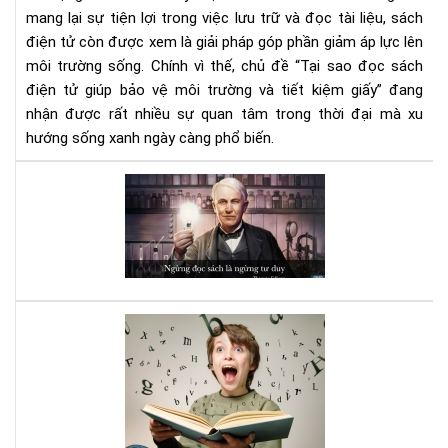
tiết
mang lại sự tiện lợi trong việc lưu trữ và đọc tài liệu, sách
kiệ
điện tử còn được xem là giải pháp góp phần giảm áp lực lên
giấ
môi trường sống. Chính vì thế, chủ đề “Tại sao đọc sách
điện tử giúp bảo vệ môi trường và tiết kiệm giấy” đang
nhận được rất nhiều sự quan tâm trong thời đại mà xu
hướng sống xanh ngày càng phổ biến.
Đọ
sác
đi,
và
bạn
sẽ
bất
Luy
ng
bộ
vì
não
nh
với
gì
sác
mìn
Kỹ
nhậ