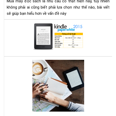
Mua máy đọc sách là nhu cầu có thật hiện nay, tuy nhiên
gì
không phải ai cũng biết phải lựa chọn như thế nào, bài viết
cho
sẽ giúp bạn hiểu hơn về vấn đề này
thí
hợp
Địa
chỉ
mu
má
đọ
sác
ở
Bạn
Hà
mê
Nội
đọ
sác
vậy
bạn
biế
má
đọ
sác