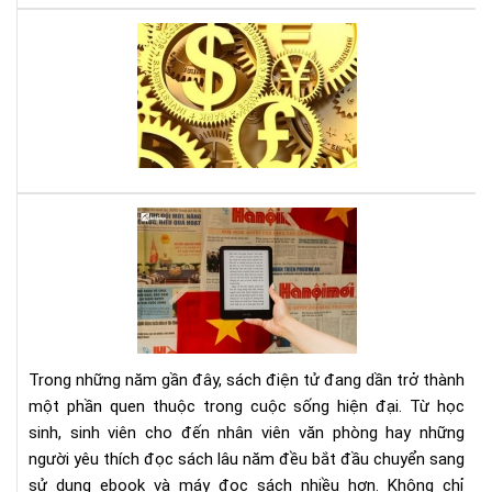
Lời
thú
tội
của
mộ
sát
thủ
kin
Tại
tế,
sao
sác
đọ
gối
sác
đầ
điệ
cho
tử
ngư
giú
mê
Trong những năm gần đây, sách điện tử đang dần trở thành
bảo
thờ
một phần quen thuộc trong cuộc sống hiện đại. Từ học
vệ
sự
sinh, sinh viên cho đến nhân viên văn phòng hay những
môi
người yêu thích đọc sách lâu năm đều bắt đầu chuyển sang
trư
và
sử dụng ebook và máy đọc sách nhiều hơn. Không chỉ