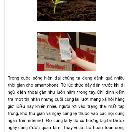
tee
đây
là
sác
của
bạn
Dig
Det
Cá
cai
ngh
sma
bằn
Trong cuộc sống hiện đại chúng ta đang dành quá nhiều
má
thời gian cho smartphone. Từ lúc thức dậy đến trước khi đi
đọ
ngủ, điện thoại gần như luôn nằm trong tay. Chỉ định kiểm
sác
tra một tin nhắn nhưng cuối cùng lại lướt mạng xã hội hàng
giờ. Điều này khiến nhiều người rơi vào trạng thái mất tập
trung, khó thư giãn và ngày càng lệ thuộc vào các nội dung
ngắn trên internet. Đó cũng là lý do xu hướng Digital Detox
ngày càng được quan tâm. Thay vì cắt bỏ hoàn toàn công