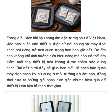
Cá
Bí
bảo
Ng
quả
Tha
má
Đổi
đọ
Cá
sác
Bạn
khi
Nhì
Trong điều kiện khí hậu nóng ẩm đặc trưng như ở Việt Nam,
sử
Nh
việc bảo quản các thiết bị điện tử nói chung và máy đọc
dụ
Do
sách nói riêng trở nên quan trọng hơn bao giờ hết. Độ ẩm
ở
Ngh
cao không chỉ ảnh hưởng đến hiệu năng mà còn có thể làm
môi
trư
giảm tuổi thọ thiết bị nếu không được chăm sóc đúng
độ
cách. Bài viết dưới đây sẽ giúp bạn hiểu rõ cách bảo quản
ẩm
máy đọc sách khi sử dụng ở môi trường độ ẩm cao, đồng
cao
thời đưa ra những giải pháp đơn giản nhưng hiệu quả để
thiết bị luôn bền bỉ theo thời gian.
To
má
đọ