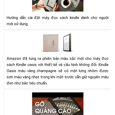
ĐẶ
MÁ
ĐỌ
Hướng dẫn cài đặt máy đọc sách kindle dành cho người
SÁ
mới sử dụng
KIN
Đá
giá
má
đọ
sác
Amazon đã tung ra phiên bản màu sắc mới cho máy đọc
Kin
sách Kindle oasis với thiết kế và cấu hình không đổi. Kindle
Oas
Oasis màu vàng champagne sẽ có mặt lưng nhôm được
phi
sơn màu vàng nhạt trong khi mặt trước vẫn giữ nguyên màu
bản
đen như bản tiêu chuẩn.
mà
vàn
Hư
ch
dẫn
gỡ
bỏ