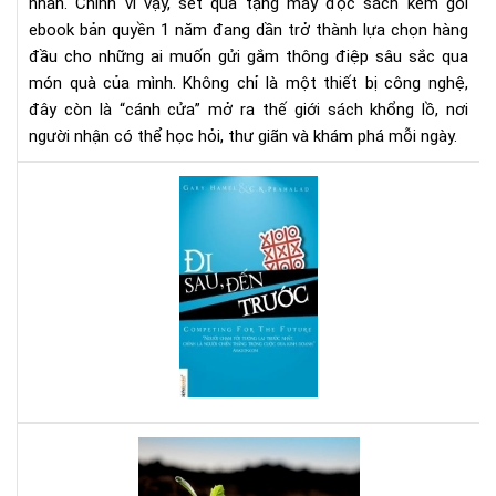
1
nhân. Chính vì vậy, set quà tặng máy đọc sách kèm gói
nă
ebook bản quyền 1 năm đang dần trở thành lựa chọn hàng
-
đầu cho những ai muốn gửi gắm thông điệp sâu sắc qua
Xu
món quà của mình. Không chỉ là một thiết bị công nghệ,
hư
đây còn là “cánh cửa” mở ra thế giới sách khổng lồ, nơi
quà
người nhận có thể học hỏi, thư giãn và khám phá mỗi ngày.
tặn
tri
Đi
thứ
sau
thờ
đế
đại
trư
số
-
Sác
hay
cho
ngư
mu
thà
Bạn
cô
tuổ