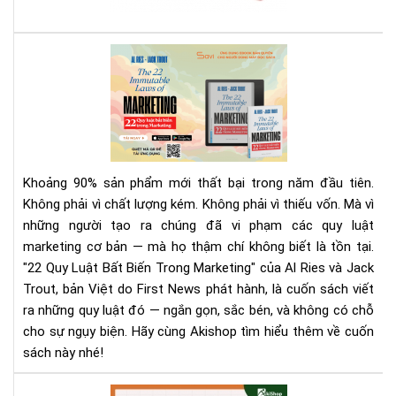
sác
giá
rẻ
Rev
nhấ
Sác
địn
22
bạn
Quy
phả
Luậ
biế
Bất
Biế
Khoảng 90% sản phẩm mới thất bại trong năm đầu tiên.
Tr
Không phải vì chất lượng kém. Không phải vì thiếu vốn. Mà vì
Mar
những người tạo ra chúng đã vi phạm các quy luật
|
marketing cơ bản — mà họ thậm chí không biết là tồn tại.
Tải
Eb
"22 Quy Luật Bất Biến Trong Marketing" của Al Ries và Jack
Bản
Trout, bản Việt do First News phát hành, là cuốn sách viết
Quy
ra những quy luật đó — ngắn gọn, sắc bén, và không có chỗ
Trê
cho sự ngụy biện. Hãy cùng Akishop tìm hiểu thêm về cuốn
Sav
sách này nhé!
Aki