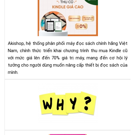
Th
Mu
Kin
Cũ
Với
Giá
Akishop, hệ thống phân phối máy đọc sách chính hãng Việt
Lên
Nam, chính thức triển khai chương trình thu mua Kindle cũ
Đế
với mức giá lên đến 70% giá trị máy, mang đến cơ hội lý
70
tưởng cho người dùng muốn nâng cấp thiết bị đọc sách của
—
Cơ
mình.
Hội
Và
Tại
Để
sao
Nâ
nên
Cấ
mu
Má
má
Đọ
đọ
Sác
sác
Ko