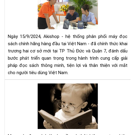
mở
thứ
rộn
5
hệ
thố
phâ
phố
Ngày 15/9/2024, Akishop - hệ thống phân phối máy đọc
má
sách chính hãng hàng đầu tại Việt Nam - đã chính thức khai
đọ
trương hai cơ sở mới tại TP Thủ Đức và Quận 7, đánh dấu
sác
bước phát triển quan trọng trong hành trình cung cấp giải
số
pháp đọc sách thông minh, tiện lợi và thân thiện với mắt
1
cho người tiêu dùng Việt Nam.
Việ
Na
Mu
với
má
2
đọ
cơ
sác
sở
cần
mới
tìm
tại
hiể
TP
nh
HC