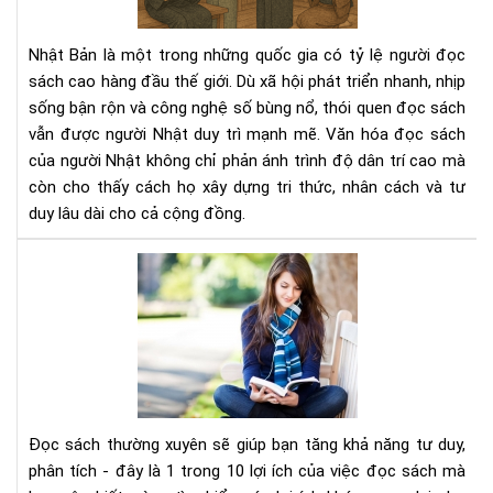
ngư
Nhậ
Nhật Bản là một trong những quốc gia có tỷ lệ người đọc
–
sách cao hàng đầu thế giới. Dù xã hội phát triển nhanh, nhịp
Nề
sống bận rộn và công nghệ số bùng nổ, thói quen đọc sách
tản
vẫn được người Nhật duy trì mạnh mẽ. Văn hóa đọc sách
tri
thứ
của người Nhật không chỉ phản ánh trình độ dân trí cao mà
tạo
còn cho thấy cách họ xây dựng tri thức, nhân cách và tư
nên
duy lâu dài cho cả cộng đồng.
xã
hội
Đọ
bền
sác
vữn
thư
xuy
sẽ
giú
bạn
tăn
Đọc sách thường xuyên sẽ giúp bạn tăng khả năng tư duy,
khả
phân tích - đây là 1 trong 10 lợi ích của việc đọc sách mà
năn