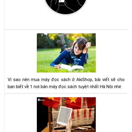
má
đọ
sác
Ko
với
Com
Vì
sao
nên
mu
má
đọ
sác
Vì sao nên mua máy đọc sách ở AkiShop, bài viết sẽ cho
ở
bạn biết về 1 nơi bán máy đọc sách tuyệt nhất Hà Nội nhé
Aki
Lợi
ích
của
việ
đọ