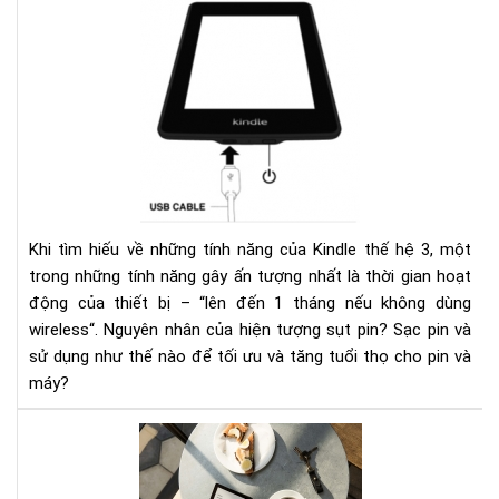
Ngu
nhâ
của
hiệ
tượ
sụt
pin
nha
ở
kin
Khi tìm hiếu về những tính năng của Kindle thế hệ 3, một
và
trong những tính năng gây ấn tượng nhất là thời gian hoạt
các
động của thiết bị – “lên đến 1 tháng nếu không dùng
khắ
wireless“. Nguyên nhân của hiện tượng sụt pin? Sạc pin và
phụ
sử dụng như thế nào để tối ưu và tăng tuổi thọ cho pin và
máy?
HƯ
DẪ
CÀI