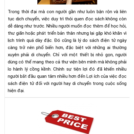
sác
điệ
Trong thời đại mà con người gần như luôn bận rộn và liên
tử
tục dịch chuyển, việc duy trì thói quen đọc sách không còn
đối
dễ dàng như trước. Nhiều người muốn đọc thêm để học hỏi,
với
thư giãn hoặc phát triển bản thân nhưng lại gặp khó khăn vì
ngư
hay
lịch trình quá dày đặc. Đó cũng là lý do sách điện tử ngày
di
càng trở nên phổ biến hơn, đặc biệt với những ai thường
chu
xuyên phải di chuyển. Chỉ với một thiết bị nhỏ gọn, người
dùng có thể mang theo cả thư viện bên mình mà không phải
lo hành lý cồng kềnh. Chính sự tiện lợi đó đã khiến nhiều
người bắt đầu quan tâm nhiều hơn đến Lợi ích của việc đọc
sách điện tử đối với người hay di chuyển trong cuộc sống
hiện đại.
Địa
chỉ
bán
má
đọ