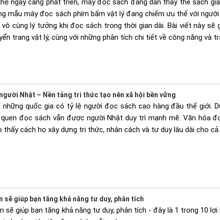
ghệ ngày càng phát triển, máy đọc sách đang dần thay thế sách giấy
ững mẫu máy đọc sách phím bấm vật lý đang chiếm ưu thế với người
vô cùng lý tưởng khi đọc sách trong thời gian dài. Bài viết này s
n trang vật lý, cùng với những phân tích chi tiết về công năng và tr
gười Nhật – Nền tảng tri thức tạo nên xã hội bền vững
 những quốc gia có tỷ lệ người đọc sách cao hàng đầu thế giới. Dù
i quen đọc sách vẫn được người Nhật duy trì mạnh mẽ. Văn hóa đọ
 thấy cách họ xây dựng tri thức, nhân cách và tư duy lâu dài cho c
sẽ giúp bạn tăng khả năng tư duy, phân tích
sẽ giúp bạn tăng khả năng tư duy, phân tích - đây là 1 trong 10 lợi