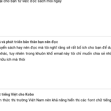
lại cho bạn từ việc đọc sách mỗi ngày
 và phát triển bản thân bạn nên đọc
uyển sách hay nên đọc mà tôi nghĩ rằng sẽ rất bổ ích cho bạn để du
khác, tuy nhiên trong khuôn khổ email này tôi chỉ muốn chia sẻ n
hữu ích mà thôi
t tiếng Việt cho Kobo
 thức thị trường Việt Nam nên khả năng hiển thị các font chữ tiếng 