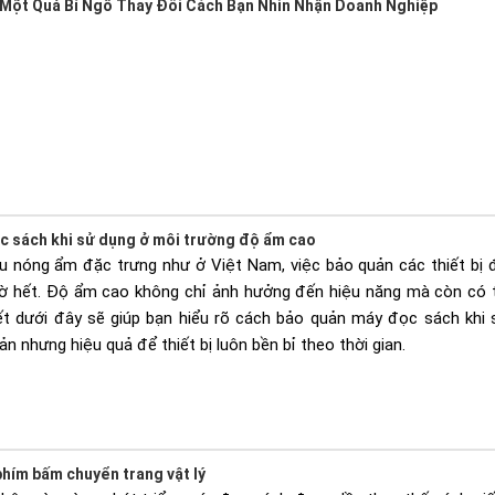
 Một Quả Bí Ngô Thay Đổi Cách Bạn Nhìn Nhận Doanh Nghiệp
c sách khi sử dụng ở môi trường độ ẩm cao
ậu nóng ẩm đặc trưng như ở Việt Nam, việc bảo quản các thiết bị 
iờ hết. Độ ẩm cao không chỉ ảnh hưởng đến hiệu năng mà còn có t
iết dưới đây sẽ giúp bạn hiểu rõ cách bảo quản máy đọc sách khi
ản nhưng hiệu quả để thiết bị luôn bền bỉ theo thời gian.
hím bấm chuyển trang vật lý