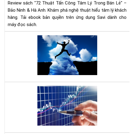
nhâ
Review sách "72 Thuật Tấn Công Tâm Lý Trong Bán Lẻ" –
Bán
Bảo Ninh & Hà Anh. Khám phá nghệ thuật hiểu tâm lý khách
Lẻ
hàng. Tải ebook bản quyền trên ứng dụng Savi dành cho
|
máy đọc sách.
Rev
Chi
Tiế
Hãy
&
đá
Tải
thứ
Eb
sự
tự
tin
tận
sâu
Mu
tro
đầ
con
tư
ngư
cổ
bạn
phi
hãy
đọ