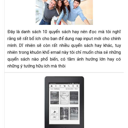
sác
kh
phá
và
phá
Đây là danh sách 10 quyển sách hay nên đọc mà tôi nghĩ
tri
rằng sẽ rất bổ ích cho bạn để dung nạp input mới cho chính
bản
mình. Dĩ nhiên sẽ còn rất nhiều quyển sách hay khác, tuy
thâ
nhiên trong khuôn khổ email này tôi chỉ muốn chia sẻ những
bạn
nên
quyển sách nào phổ biến, có tầm ảnh hưởng lớn hay có
đọ
những ý tưởng hữu ích mà thôi
Nh
điề
lưu
ý
khi
mu
Kin