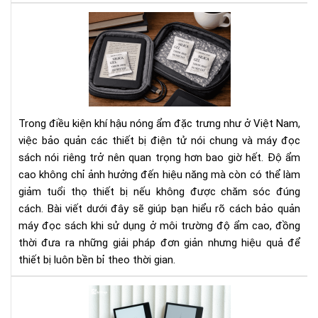
Qu
Cá
Bí
bảo
Ng
quả
Tha
má
Đổi
đọ
Cá
sác
Bạn
khi
Nhì
Trong điều kiện khí hậu nóng ẩm đặc trưng như ở Việt Nam,
sử
Nh
việc bảo quản các thiết bị điện tử nói chung và máy đọc
dụ
Do
sách nói riêng trở nên quan trọng hơn bao giờ hết. Độ ẩm
ở
Ngh
cao không chỉ ảnh hưởng đến hiệu năng mà còn có thể làm
môi
trư
giảm tuổi thọ thiết bị nếu không được chăm sóc đúng
độ
cách. Bài viết dưới đây sẽ giúp bạn hiểu rõ cách bảo quản
ẩm
máy đọc sách khi sử dụng ở môi trường độ ẩm cao, đồng
cao
thời đưa ra những giải pháp đơn giản nhưng hiệu quả để
thiết bị luôn bền bỉ theo thời gian.
To
má