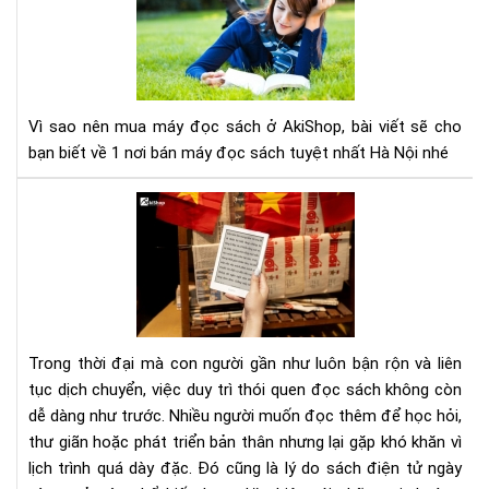
nên
mu
má
đọ
sác
Vì sao nên mua máy đọc sách ở AkiShop, bài viết sẽ cho
ở
bạn biết về 1 nơi bán máy đọc sách tuyệt nhất Hà Nội nhé
Aki
Lợi
ích
của
việ
đọ
sác
điệ
Trong thời đại mà con người gần như luôn bận rộn và liên
tử
tục dịch chuyển, việc duy trì thói quen đọc sách không còn
đối
dễ dàng như trước. Nhiều người muốn đọc thêm để học hỏi,
với
thư giãn hoặc phát triển bản thân nhưng lại gặp khó khăn vì
ngư
hay
lịch trình quá dày đặc. Đó cũng là lý do sách điện tử ngày