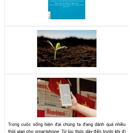
hay
cho
ngư
mu
thà
Bạn
cô
tuổ
tee
đây
là
sác
của
bạn
Dig
Det
Cá
cai
ngh
sma
bằn
Trong cuộc sống hiện đại chúng ta đang dành quá nhiều
má
thời gian cho smartphone. Từ lúc thức dậy đến trước khi đi
đọ