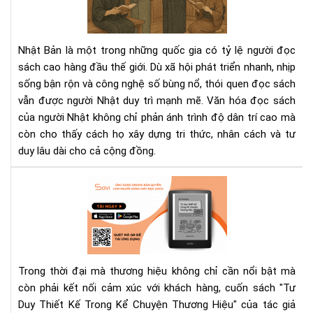
của
ngư
Nhậ
Nhật Bản là một trong những quốc gia có tỷ lệ người đọc
–
sách cao hàng đầu thế giới. Dù xã hội phát triển nhanh, nhịp
Nề
sống bận rộn và công nghệ số bùng nổ, thói quen đọc sách
tản
vẫn được người Nhật duy trì mạnh mẽ. Văn hóa đọc sách
tri
thứ
của người Nhật không chỉ phản ánh trình độ dân trí cao mà
tạo
còn cho thấy cách họ xây dựng tri thức, nhân cách và tư
nên
duy lâu dài cho cả cộng đồng.
xã
hội
"Tư
bền
Duy
vữn
Thi
Kế
Tr
Kể
Trong thời đại mà thương hiệu không chỉ cần nổi bật mà
Chu
còn phải kết nối cảm xúc với khách hàng, cuốn sách "Tư
Th
Duy Thiết Kế Trong Kể Chuyện Thương Hiệu" của tác giả
Hiệ