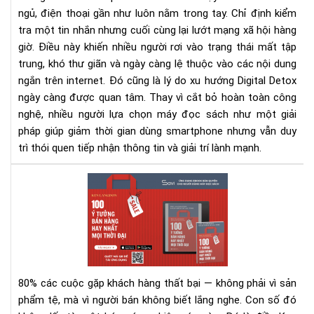
ngủ, điện thoại gần như luôn nằm trong tay. Chỉ định kiểm
sác
tra một tin nhắn nhưng cuối cùng lại lướt mạng xã hội hàng
giờ. Điều này khiến nhiều người rơi vào trạng thái mất tập
trung, khó thư giãn và ngày càng lệ thuộc vào các nội dung
ngắn trên internet. Đó cũng là lý do xu hướng Digital Detox
ngày càng được quan tâm. Thay vì cắt bỏ hoàn toàn công
nghệ, nhiều người lựa chọn máy đọc sách như một giải
pháp giúp giảm thời gian dùng smartphone nhưng vẫn duy
trì thói quen tiếp nhận thông tin và giải trí lành mạnh.
100
Ý
Tư
Bán
Hà
Hay
Nhấ
80% các cuộc gặp khách hàng thất bại — không phải vì sản
Mọi
phẩm tệ, mà vì người bán không biết lắng nghe.
Con số đó
Thờ