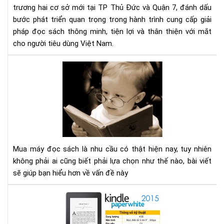
đọ
trương hai cơ sở mới tại TP Thủ Đức và Quận 7, đánh dấu
sác
bước phát triển quan trọng trong hành trình cung cấp giải
số
pháp đọc sách thông minh, tiện lợi và thân thiện với mắt
1
cho người tiêu dùng Việt Nam.
Việ
Na
Mu
với
má
2
đọ
cơ
sác
sở
cần
mới
tìm
tại
hiể
TP
nh
HC
Mua máy đọc sách là nhu cầu có thật hiện nay, tuy nhiên
gì
không phải ai cũng biết phải lựa chọn như thế nào, bài viết
cho
sẽ giúp bạn hiểu hơn về vấn đề này
thí
hợp
Địa
chỉ
mu