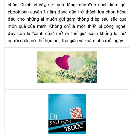
1
nhân. Chính vì vậy, set quà tặng máy đọc sách kèm gói
nă
ebook bản quyền 1 năm đang dần trở thành lựa chọn hàng
-
đầu cho những ai muốn gửi gắm thông điệp sâu sắc qua
Xu
món quà của mình. Không chỉ là một thiết bị công nghệ,
hư
đây còn là “cánh cửa” mở ra thế giới sách khổng lồ, nơi
quà
người nhận có thể học hỏi, thư giãn và khám phá mỗi ngày.
tặn
tri
Giả
thứ
quy
thờ
mọi
đại
vấn
số
đề
tro
tìn
Đi
yêu
sau
quá
đế
đơ
trư
giả
-
Sác