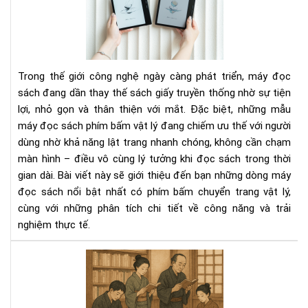
đọ
sác
có
phí
bấ
Trong thế giới công nghệ ngày càng phát triển, máy đọc
chu
sách đang dần thay thế sách giấy truyền thống nhờ sự tiện
tra
lợi, nhỏ gọn và thân thiện với mắt. Đặc biệt, những mẫu
vật
máy đọc sách phím bấm vật lý đang chiếm ưu thế với người
lý
dùng nhờ khả năng lật trang nhanh chóng, không cần chạm
màn hình – điều vô cùng lý tưởng khi đọc sách trong thời
gian dài. Bài viết này sẽ giới thiệu đến bạn những dòng máy
đọc sách nổi bật nhất có phím bấm chuyển trang vật lý,
cùng với những phân tích chi tiết về công năng và trải
nghiệm thực tế.
Văn
hóa
đọ
sác