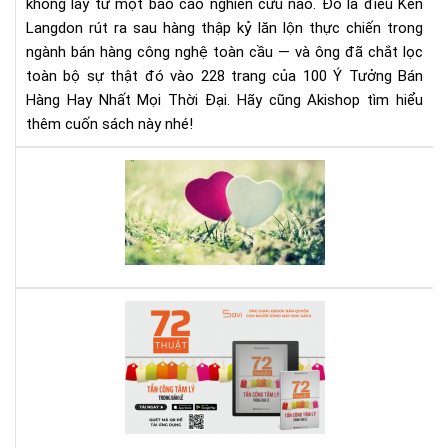
không lấy từ một báo cáo nghiên cứu nào. Đó là điều Ken
Đại
Langdon rút ra sau hàng thập kỷ lăn lộn thực chiến trong
–
Rev
ngành bán hàng công nghệ toàn cầu — và ông đã chắt lọc
Sác
toàn bộ sự thật đó vào 228 trang của 100 Ý Tưởng Bán
&
Hàng Hay Nhất Mọi Thời Đại. Hãy cũng Akishop tìm hiểu
Tải
thêm cuốn sách này nhé!
Eb
Ng
Ta
Hô
Yêu
Nay
Nh
-
Bí
quy
để
72
giữ
Thu
trọ
Tấn
hạn
Cô
phú
Tâ
tro
Lý
hôn
Tr