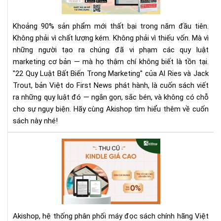
biế
Bất
Biế
Khoảng 90% sản phẩm mới thất bại trong năm đầu tiên.
Tr
Không phải vì chất lượng kém. Không phải vì thiếu vốn. Mà vì
Mar
những người tạo ra chúng đã vi phạm các quy luật
|
marketing cơ bản — mà họ thậm chí không biết là tồn tại.
Tải
Eb
"22 Quy Luật Bất Biến Trong Marketing" của Al Ries và Jack
Bản
Trout, bản Việt do First News phát hành, là cuốn sách viết
Quy
ra những quy luật đó — ngắn gọn, sắc bén, và không có chỗ
Trê
cho sự ngụy biện. Hãy cùng Akishop tìm hiểu thêm về cuốn
Sav
sách này nhé!
Aki
Th
Mu
Kin
Cũ
Với
Giá
Akishop, hệ thống phân phối máy đọc sách chính hãng Việt
Lên