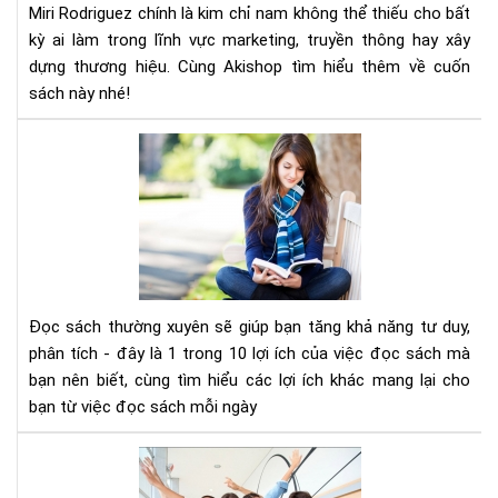
Miri Rodriguez chính là kim chỉ nam không thể thiếu cho bất
–
Cẩ
kỳ ai làm trong lĩnh vực marketing, truyền thông hay xây
Na
dựng thương hiệu. Cùng Akishop tìm hiểu thêm về cuốn
Và
sách này nhé!
Ch
Mar
Đọ
Tr
sác
Kỷ
thư
Ngu
xuy
Số
sẽ
giú
bạn
tăn
Đọc sách thường xuyên sẽ giúp bạn tăng khả năng tư duy,
khả
phân tích - đây là 1 trong 10 lợi ích của việc đọc sách mà
năn
bạn nên biết, cùng tìm hiểu các lợi ích khác mang lại cho
tư
bạn từ việc đọc sách mỗi ngày
duy
phâ
10
tíc
cuố