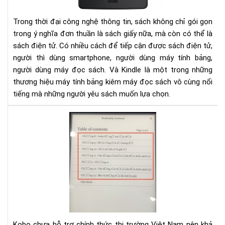
Trong thời đại công nghệ thông tin, sách không chỉ gói gọn
trong ý nghĩa đơn thuần là sách giấy nữa, mà còn có thể là
sách điện tử. Có nhiều cách để tiếp cận được sách điện tử,
người thì dùng smartphone, người dùng máy tính bảng,
người dùng máy đọc sách. Và Kindle là một trong những
thương hiệu máy tính bảng kiêm máy đọc sách vô cùng nổi
tiếng mà những người yêu sách muốn lựa chọn.
Hư
dẫn
sửa
lỗi
fon
tiế
Việ
cho
Ko
Kobo chưa hỗ trợ chính thức thị trường Việt Nam nên khả