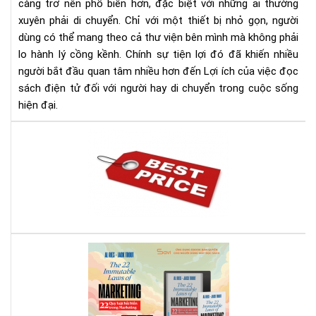
di
càng trở nên phổ biến hơn, đặc biệt với những ai thường
chu
xuyên phải di chuyển. Chỉ với một thiết bị nhỏ gọn, người
dùng có thể mang theo cả thư viện bên mình mà không phải
lo hành lý cồng kềnh. Chính sự tiện lợi đó đã khiến nhiều
người bắt đầu quan tâm nhiều hơn đến Lợi ích của việc đọc
sách điện tử đối với người hay di chuyển trong cuộc sống
hiện đại.
Địa
chỉ
bán
má
đọ
sác
giá
rẻ
Rev
nhấ
Sác
địn
22
bạn
Quy
phả
Luậ