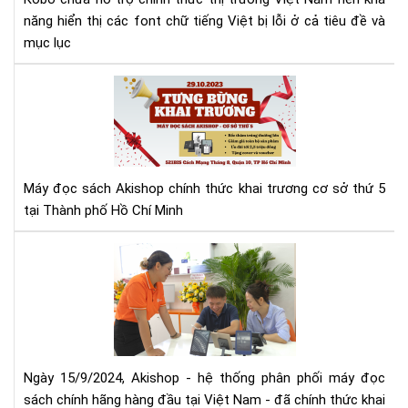
năng hiển thị các font chữ tiếng Việt bị lỗi ở cả tiêu đề và
mục lục
Má
đọ
sác
Aki
tưn
bừ
Máy đọc sách Akishop chính thức khai trương cơ sở thứ 5
kha
tại Thành phố Hồ Chí Minh
trư
cơ
Aki
sở
mở
thứ
rộn
5
hệ
thố
phâ
phố
Ngày 15/9/2024, Akishop - hệ thống phân phối máy đọc
má
sách chính hãng hàng đầu tại Việt Nam - đã chính thức khai