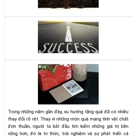
thu
chỉ
tro
Mở
30
do
giâ
ngh
nhỏ
đây
là
quy
Set
sác
quà
gối
tặn
đầ
má
giư
đọ
của
sác
bạn
kè
Trong những năm gần đây, xu hướng tặng quà đã có nhiều
gói
thay đổi rõ rệt. Thay vì những món quà mang tính vật chất
eb
đơn thuần, người ta bắt đầu tìm kiếm những giá trị bền
bản
vững hơn, đó là tri thức, trải nghiệm và sự phát triển cá
quy