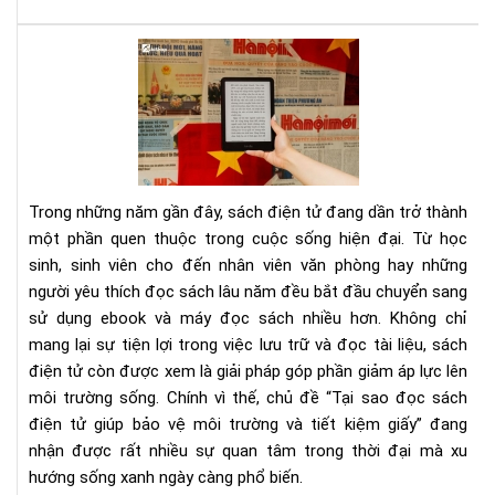
thủ
kin
Tại
tế,
sao
sác
đọ
gối
sác
đầ
điệ
cho
tử
ngư
giú
mê
Trong những năm gần đây, sách điện tử đang dần trở thành
bảo
thờ
một phần quen thuộc trong cuộc sống hiện đại. Từ học
vệ
sự
sinh, sinh viên cho đến nhân viên văn phòng hay những
môi
người yêu thích đọc sách lâu năm đều bắt đầu chuyển sang
trư
và
sử dụng ebook và máy đọc sách nhiều hơn. Không chỉ
tiết
mang lại sự tiện lợi trong việc lưu trữ và đọc tài liệu, sách
kiệ
điện tử còn được xem là giải pháp góp phần giảm áp lực lên
giấ
môi trường sống. Chính vì thế, chủ đề “Tại sao đọc sách
điện tử giúp bảo vệ môi trường và tiết kiệm giấy” đang
nhận được rất nhiều sự quan tâm trong thời đại mà xu
hướng sống xanh ngày càng phổ biến.