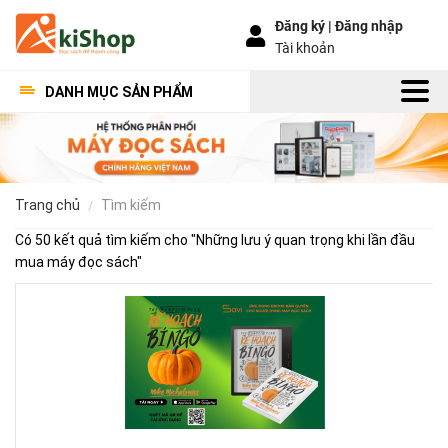
Đăng ký |
Đăng nhập
Tài khoản
DANH MỤC SẢN PHẨM
trang chủ
tìm kiếm
Có 50 kết quả tìm kiếm cho "
Những lưu ý quan trọng khi lần đầu
mua máy đọc sách
"
Kế
Ho
Bí
Ng
–
Khi
Mộ