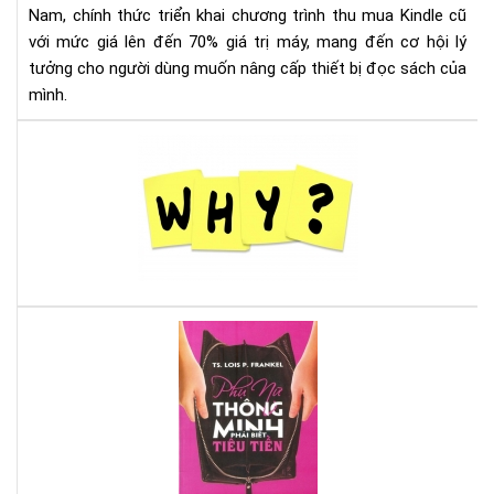
Nam, chính thức triển khai chương trình thu mua Kindle cũ
Đế
với mức giá lên đến 70% giá trị máy, mang đến cơ hội lý
70
tưởng cho người dùng muốn nâng cấp thiết bị đọc sách của
—
Cơ
mình.
Hội
Và
Tại
Để
sao
Nâ
nên
Cấ
mu
Má
má
Đọ
đọ
Sác
sác
Ko
Là
Aur
phụ
On
nữ,
Đừ
bỏ
qua
5