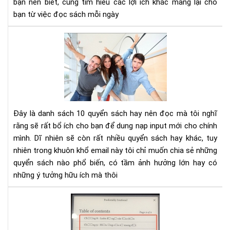
bạn nên biết, cùng tìm hiểu các lợi ích khác mang lại cho
tư
bạn từ việc đọc sách mỗi ngày
duy
phâ
10
tíc
cuố
sác
kh
phá
và
phá
Đây là danh sách 10 quyển sách hay nên đọc mà tôi nghĩ
tri
rằng sẽ rất bổ ích cho bạn để dung nạp input mới cho chính
bản
mình. Dĩ nhiên sẽ còn rất nhiều quyển sách hay khác, tuy
thâ
nhiên trong khuôn khổ email này tôi chỉ muốn chia sẻ những
bạn
nên
quyển sách nào phổ biến, có tầm ảnh hưởng lớn hay có
đọ
những ý tưởng hữu ích mà thôi
Hư
dẫn
sửa