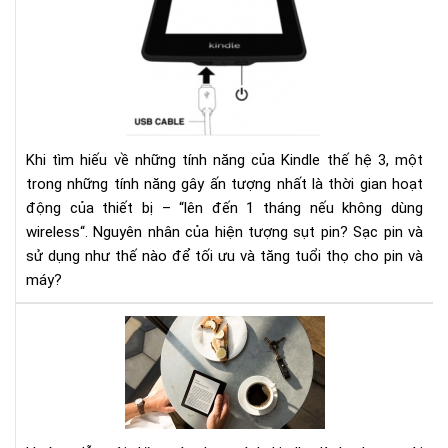
hiệ
tượ
sụt
pin
nha
ở
kin
Khi tìm hiếu về những tính năng của Kindle thế hệ 3, một
và
trong những tính năng gây ấn tượng nhất là thời gian hoạt
các
động của thiết bị – “lên đến 1 tháng nếu không dùng
khắ
wireless“. Nguyên nhân của hiện tượng sụt pin? Sạc pin và
phụ
sử dụng như thế nào để tối ưu và tăng tuổi thọ cho pin và
máy?
HƯ
DẪ
CÀI
ĐẶ
MÁ
ĐỌ