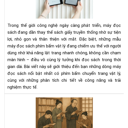
sác
có
phí
bấ
Trong thế giới công nghệ ngày càng phát triển, máy đọc
chu
sách đang dần thay thế sách giấy truyền thống nhờ sự tiện
tra
lợi, nhỏ gọn và thân thiện với mắt. Đặc biệt, những mẫu
vật
máy đọc sách phím bấm vật lý đang chiếm ưu thế với người
lý
dùng nhờ khả năng lật trang nhanh chóng, không cần chạm
màn hình – điều vô cùng lý tưởng khi đọc sách trong thời
gian dài. Bài viết này sẽ giới thiệu đến bạn những dòng máy
đọc sách nổi bật nhất có phím bấm chuyển trang vật lý,
cùng với những phân tích chi tiết về công năng và trải
nghiệm thực tế.
Văn
hóa
đọ
sác
của