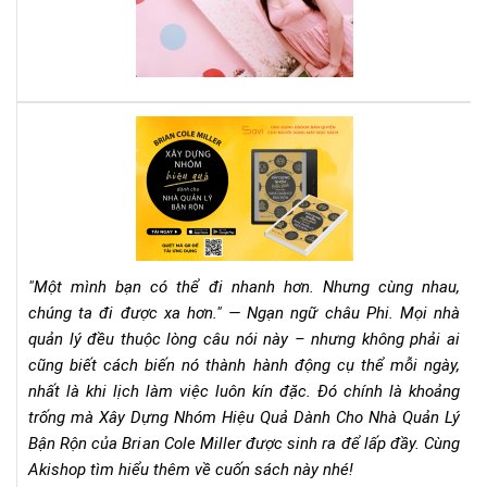
thà
cô
phả
đọ
nga
quy
Rev
sác
Sác
này
"Xâ
Dự
Nh
Hiệ
Qu
"Một mình bạn có thể đi nhanh hơn. Nhưng cùng nhau,
Dà
chúng ta đi được xa hơn." — Ngạn ngữ châu Phi. Mọi nhà
Ch
quản lý đều thuộc lòng câu nói này – nhưng không phải ai
Nh
cũng biết cách biến nó thành hành động cụ thể mỗi ngày,
Qu
Lý
nhất là khi lịch làm việc luôn kín đặc. Đó chính là khoảng
Bận
trống mà Xây Dựng Nhóm Hiệu Quả Dành Cho Nhà Quản Lý
Rộn
Bận Rộn của Brian Cole Miller được sinh ra để lấp đầy. Cùng
–
Akishop tìm hiểu thêm về cuốn sách này nhé!
Bri