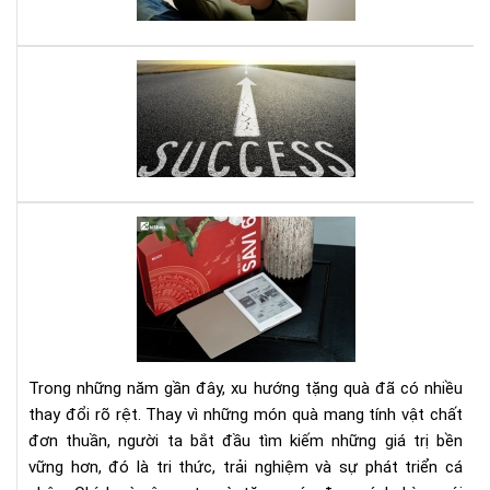
năn
đư
ghi
nhớ
Mở
do
ngh
nhỏ
đây
là
quy
Set
sác
quà
gối
tặn
đầ
má
giư
đọ
của
sác
bạn
kè
Trong những năm gần đây, xu hướng tặng quà đã có nhiều
gói
thay đổi rõ rệt. Thay vì những món quà mang tính vật chất
eb
đơn thuần, người ta bắt đầu tìm kiếm những giá trị bền
bản
vững hơn, đó là tri thức, trải nghiệm và sự phát triển cá
quy