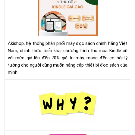
Th
Mu
Kin
Cũ
Với
Giá
Akishop, hệ thống phân phối máy đọc sách chính hãng Việt
Lên
Nam, chính thức triển khai chương trình thu mua Kindle cũ
Đế
với mức giá lên đến 70% giá trị máy, mang đến cơ hội lý
70
tưởng cho người dùng muốn nâng cấp thiết bị đọc sách của
—
Cơ
mình.
Hội
Và
Tại
Để
sao
Nâ
nên
Cấ
mu
Má
má
Đọ
đọ
Sác
sác
Ko