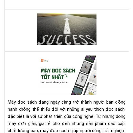
Col
Mill
Lên
Cẩ
dây
Na
cót
Th
tin
Chi
thầ
Ch
với
Mọi
quy
Nh
Cá
sác
Qu
má
này
Lý
đọ
bạn
sác
nhé
tốt
nhấ
cho
Máy đọc sách đang ngày càng trở thành người bạn đồng
ngư
hành không thể thiếu đối với những ai yêu thích đọc sách,
yêu
đặc biệt là với sự phát triển của công nghệ. Từ những dòng
đọ
máy đơn giản, giá rẻ cho đến những sản phẩm cao cấp,
sác
chất lượng cao, máy đọc sách giúp người dùng trải nghiệm