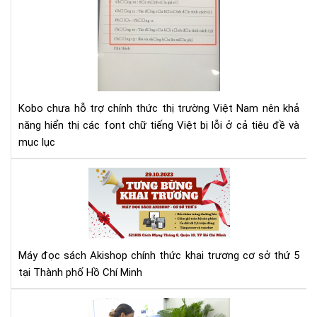
lỗi
fon
tiế
Việ
cho
Ko
Kobo chưa hỗ trợ chính thức thị trường Việt Nam nên khả
năng hiển thị các font chữ tiếng Việt bị lỗi ở cả tiêu đề và
mục lục
Má
đọ
sác
Aki
tưn
bừ
Máy đọc sách Akishop chính thức khai trương cơ sở thứ 5
kha
tại Thành phố Hồ Chí Minh
trư
cơ
Aki
sở