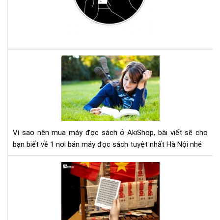
má
đọ
sác
Ko
với
Com
Vì
sao
nên
mu
má
đọ
sác
Vì sao nên mua máy đọc sách ở AkiShop, bài viết sẽ cho
ở
bạn biết về 1 nơi bán máy đọc sách tuyệt nhất Hà Nội nhé
Aki
Lợi
ích
của
việ
đọ