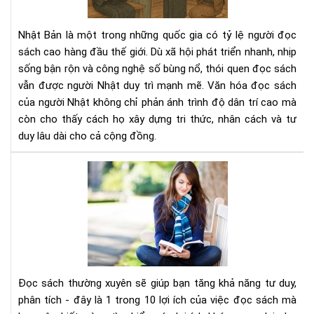
ngư
Nhậ
Nhật Bản là một trong những quốc gia có tỷ lệ người đọc
–
sách cao hàng đầu thế giới. Dù xã hội phát triển nhanh, nhịp
Nề
sống bận rộn và công nghệ số bùng nổ, thói quen đọc sách
tản
vẫn được người Nhật duy trì mạnh mẽ. Văn hóa đọc sách
tri
thứ
của người Nhật không chỉ phản ánh trình độ dân trí cao mà
tạo
còn cho thấy cách họ xây dựng tri thức, nhân cách và tư
nên
duy lâu dài cho cả cộng đồng.
xã
hội
Đọ
bền
sác
vữn
thư
xuy
sẽ
giú
bạn
tăn
Đọc sách thường xuyên sẽ giúp bạn tăng khả năng tư duy,
khả
phân tích - đây là 1 trong 10 lợi ích của việc đọc sách mà
năn