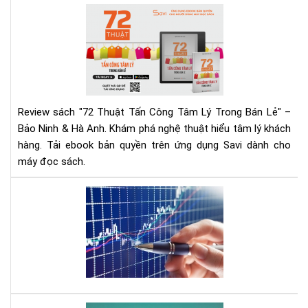
Ng
72
Hô
Thu
Nay
Tấn
Cô
Tâ
Lý
Tr
Review sách "72 Thuật Tấn Công Tâm Lý Trong Bán Lẻ" –
Bán
Bảo Ninh & Hà Anh. Khám phá nghệ thuật hiểu tâm lý khách
Lẻ
hàng. Tải ebook bản quyền trên ứng dụng Savi dành cho
|
máy đọc sách.
Rev
Chi
Tiế
Mu
&
đầ
Tải
tư
Eb
cổ
phi
hãy
đọ
quy