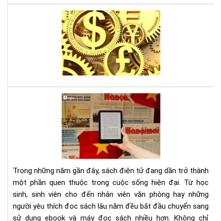
Lời
thú
tội
của
mộ
sát
thủ
kin
Tại
tế,
sao
sác
đọ
gối
sác
đầ
điệ
cho
tử
ngư
giú
mê
Trong những năm gần đây, sách điện tử đang dần trở thành
bảo
thờ
một phần quen thuộc trong cuộc sống hiện đại. Từ học
vệ
sự
sinh, sinh viên cho đến nhân viên văn phòng hay những
môi
người yêu thích đọc sách lâu năm đều bắt đầu chuyển sang
trư
và
sử dụng ebook và máy đọc sách nhiều hơn. Không chỉ