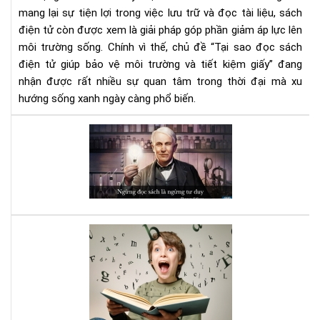
tiết
mang lại sự tiện lợi trong việc lưu trữ và đọc tài liệu, sách
kiệ
điện tử còn được xem là giải pháp góp phần giảm áp lực lên
giấ
môi trường sống. Chính vì thế, chủ đề “Tại sao đọc sách
điện tử giúp bảo vệ môi trường và tiết kiệm giấy” đang
nhận được rất nhiều sự quan tâm trong thời đại mà xu
hướng sống xanh ngày càng phổ biến.
Đọ
sác
đi,
và
bạn
sẽ
bất
Luy
ng
bộ
vì
não
nh
với
gì
sác
mìn
Kỹ
nhậ