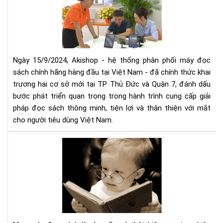
mở
thứ
rộn
5
hệ
thố
phâ
phố
Ngày 15/9/2024, Akishop - hệ thống phân phối máy đọc
má
sách chính hãng hàng đầu tại Việt Nam - đã chính thức khai
đọ
trương hai cơ sở mới tại TP Thủ Đức và Quận 7, đánh dấu
sác
bước phát triển quan trọng trong hành trình cung cấp giải
số
pháp đọc sách thông minh, tiện lợi và thân thiện với mắt
1
cho người tiêu dùng Việt Nam.
Việ
Na
Mu
với
má
2
đọ
cơ
sác
sở
cần
mới
tìm
tại
hiể
TP
nh
HC