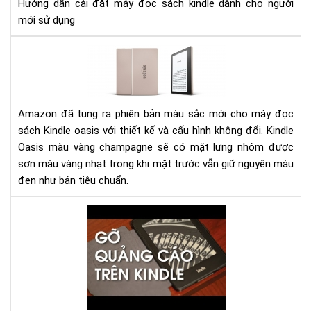
Hướng dẫn cài đặt máy đọc sách kindle dành cho người
SÁ
mới sử dụng
KIN
Đá
giá
má
đọ
sác
Amazon đã tung ra phiên bản màu sắc mới cho máy đọc
Kin
sách Kindle oasis với thiết kế và cấu hình không đổi. Kindle
Oas
Oasis màu vàng champagne sẽ có mặt lưng nhôm được
phi
sơn màu vàng nhạt trong khi mặt trước vẫn giữ nguyên màu
bản
đen như bản tiêu chuẩn.
mà
vàn
Hư
ch
dẫn
gỡ
bỏ
qu
cáo
(Sp