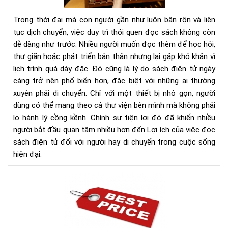
sác
điệ
Trong thời đại mà con người gần như luôn bận rộn và liên
tử
tục dịch chuyển, việc duy trì thói quen đọc sách không còn
đối
dễ dàng như trước. Nhiều người muốn đọc thêm để học hỏi,
với
thư giãn hoặc phát triển bản thân nhưng lại gặp khó khăn vì
ngư
hay
lịch trình quá dày đặc. Đó cũng là lý do sách điện tử ngày
di
càng trở nên phổ biến hơn, đặc biệt với những ai thường
chu
xuyên phải di chuyển. Chỉ với một thiết bị nhỏ gọn, người
dùng có thể mang theo cả thư viện bên mình mà không phải
lo hành lý cồng kềnh. Chính sự tiện lợi đó đã khiến nhiều
người bắt đầu quan tâm nhiều hơn đến Lợi ích của việc đọc
sách điện tử đối với người hay di chuyển trong cuộc sống
hiện đại.
Địa
chỉ
bán
má
đọ