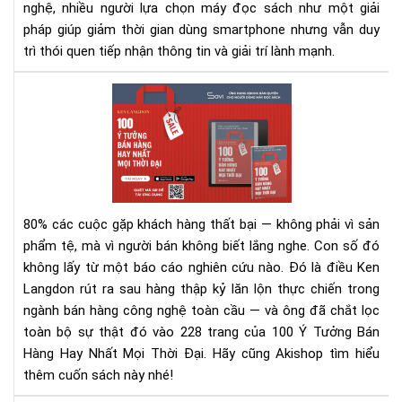
nghệ, nhiều người lựa chọn máy đọc sách như một giải
pháp giúp giảm thời gian dùng smartphone nhưng vẫn duy
trì thói quen tiếp nhận thông tin và giải trí lành mạnh.
100
Ý
Tư
Bán
Hà
Hay
Nhấ
80% các cuộc gặp khách hàng thất bại — không phải vì sản
Mọi
phẩm tệ, mà vì người bán không biết lắng nghe.
Con số đó
Thờ
không lấy từ một báo cáo nghiên cứu nào. Đó là điều Ken
Đại
Langdon rút ra sau hàng thập kỷ lăn lộn thực chiến trong
–
Rev
ngành bán hàng công nghệ toàn cầu — và ông đã chắt lọc
Sác
toàn bộ sự thật đó vào 228 trang của 100 Ý Tưởng Bán
&
Hàng Hay Nhất Mọi Thời Đại. Hãy cũng Akishop tìm hiểu
Tải
thêm cuốn sách này nhé!
Eb