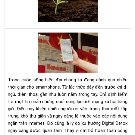
tee
đây
là
sác
của
bạn
Dig
Det
Cá
cai
ngh
sma
bằn
Trong cuộc sống hiện đại chúng ta đang dành quá nhiều
má
thời gian cho smartphone. Từ lúc thức dậy đến trước khi đi
đọ
ngủ, điện thoại gần như luôn nằm trong tay. Chỉ định kiểm
sác
tra một tin nhắn nhưng cuối cùng lại lướt mạng xã hội hàng
giờ. Điều này khiến nhiều người rơi vào trạng thái mất tập
trung, khó thư giãn và ngày càng lệ thuộc vào các nội dung
ngắn trên internet. Đó cũng là lý do xu hướng Digital Detox
ngày càng được quan tâm. Thay vì cắt bỏ hoàn toàn công