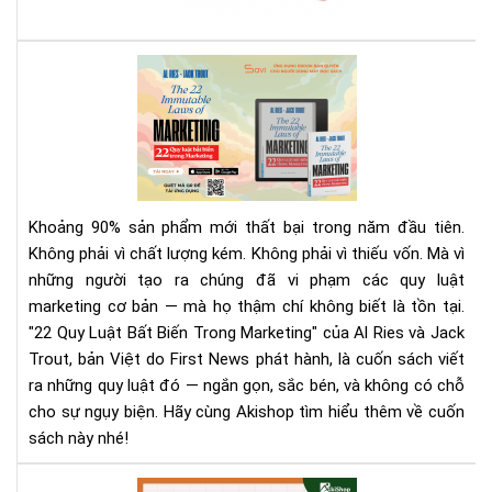
sác
giá
rẻ
Rev
nhấ
Sác
địn
22
bạn
Quy
phả
Luậ
biế
Bất
Biế
Khoảng 90% sản phẩm mới thất bại trong năm đầu tiên.
Tr
Không phải vì chất lượng kém. Không phải vì thiếu vốn. Mà vì
Mar
những người tạo ra chúng đã vi phạm các quy luật
|
marketing cơ bản — mà họ thậm chí không biết là tồn tại.
Tải
Eb
"22 Quy Luật Bất Biến Trong Marketing" của Al Ries và Jack
Bản
Trout, bản Việt do First News phát hành, là cuốn sách viết
Quy
ra những quy luật đó — ngắn gọn, sắc bén, và không có chỗ
Trê
cho sự ngụy biện. Hãy cùng Akishop tìm hiểu thêm về cuốn
Sav
sách này nhé!
Aki