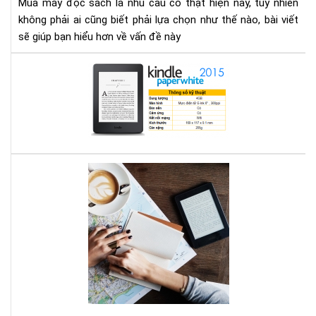
Mua máy đọc sách là nhu cầu có thật hiện nay, tuy nhiên
gì
không phải ai cũng biết phải lựa chọn như thế nào, bài viết
cho
sẽ giúp bạn hiểu hơn về vấn đề này
thí
hợp
Địa
chỉ
mu
má
đọ
sác
ở
Bạn
Hà
mê
Nội
đọ
sác
vậy
bạn
biế
má
đọ
sác