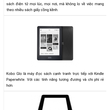
sách điện tử mọi lúc, mọi nơi, mà không lo về việc mang
theo nhiều sách giấy cồng kềnh.
Đá
giá
ko
glo
và
kin
pap
Kobo Glo là máy đọc sách cạnh tranh trực tiếp với Kindle
Paperwhite. Với các tính năng tương đương và chi phí rẻ
hơn.
Ngu
nhâ
của