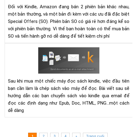
Off
Đối với Kindle, Amazon đang bán 2 phiên bản khác nhau,
trê
một bản thường, và một bản đi kèm với các ưu đãi đặc biệt
má
Special Offers (SO). Phiên bản SO có giá rẻ hơn đáng kể so
đọ
với phiên bản thường. Vì thế bạn hoàn toàn có thể mua bản
sác
SO và tiến hành gỡ nó dễ dàng để tiết kiệm chi phí
Kin
dễ
Hư
dà
dẫn
gửi
sác
vào
Sau khi mua một chiếc máy đọc sách kindle, việc đầu tiên
các
bạn cần làm là chép sách vào máy để đọc. Bài viết sau sẽ
thi
hướng dẫn các bạn chuyển sách vào kindle qua email để
bị
đọc các định dạng như Epub, Doc, HTML, PNG...một cách
Kin
dễ dàng
bằn
Ema
1
2
3
4
»
Trang cuối