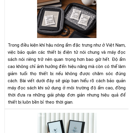
Cá
Bí
bảo
Ng
quả
Tha
má
Đổi
đọ
Cá
sác
Bạn
khi
Nhì
Trong điều kiện khí hậu nóng ẩm đặc trưng như ở Việt Nam,
sử
Nh
việc bảo quản các thiết bị điện tử nói chung và máy đọc
dụ
Do
sách nói riêng trở nên quan trọng hơn bao giờ hết. Độ ẩm
ở
Ngh
cao không chỉ ảnh hưởng đến hiệu năng mà còn có thể làm
môi
trư
giảm tuổi thọ thiết bị nếu không được chăm sóc đúng
độ
cách. Bài viết dưới đây sẽ giúp bạn hiểu rõ cách bảo quản
ẩm
máy đọc sách khi sử dụng ở môi trường độ ẩm cao, đồng
cao
thời đưa ra những giải pháp đơn giản nhưng hiệu quả để
thiết bị luôn bền bỉ theo thời gian.
To
má
đọ