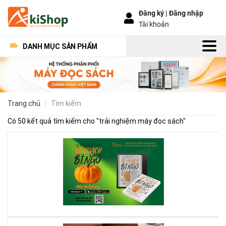
Đăng ký |
Đăng nhập
Tài khoản
DANH MỤC SẢN PHẨM
trang chủ
tìm kiếm
Có 50 kết quả tìm kiếm cho "
trải nghiệm máy đọc sách
"
Kế
Ho
Bí
Ng
–
Khi
Mộ
Qu