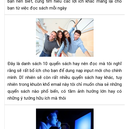
bạn nên biết, cùng tìm hiểu các lợi ích khác mang lại cho
tư
bạn từ việc đọc sách mỗi ngày
duy
phâ
10
tíc
cuố
sác
kh
phá
và
phá
Đây là danh sách 10 quyển sách hay nên đọc mà tôi nghĩ
tri
rằng sẽ rất bổ ích cho bạn để dung nạp input mới cho chính
bản
mình. Dĩ nhiên sẽ còn rất nhiều quyển sách hay khác, tuy
thâ
nhiên trong khuôn khổ email này tôi chỉ muốn chia sẻ những
bạn
nên
quyển sách nào phổ biến, có tầm ảnh hưởng lớn hay có
đọ
những ý tưởng hữu ích mà thôi
Ánh
sán
xan