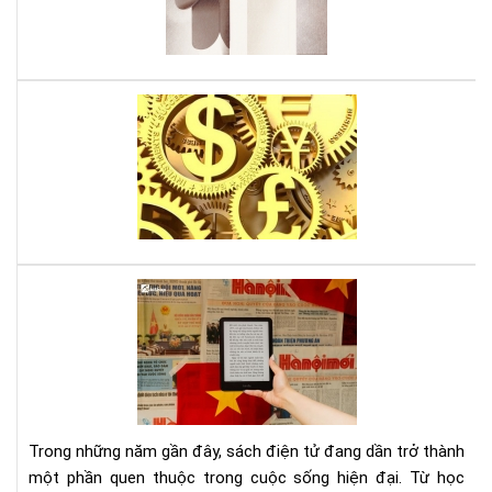
của
Da
Ari
Lời
thú
tội
của
mộ
sát
thủ
kin
Tại
tế,
sao
sác
đọ
gối
sác
đầ
điệ
cho
tử
ngư
giú
mê
Trong những năm gần đây, sách điện tử đang dần trở thành
bảo
thờ
một phần quen thuộc trong cuộc sống hiện đại. Từ học
vệ
sự