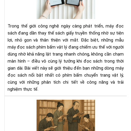
sác
có
phí
bấ
Trong thế giới công nghệ ngày càng phát triển, máy đọc
chu
sách đang dần thay thế sách giấy truyền thống nhờ sự tiện
tra
lợi, nhỏ gọn và thân thiện với mắt. Đặc biệt, những mẫu
vật
máy đọc sách phím bấm vật lý đang chiếm ưu thế với người
lý
dùng nhờ khả năng lật trang nhanh chóng, không cần chạm
màn hình – điều vô cùng lý tưởng khi đọc sách trong thời
gian dài. Bài viết này sẽ giới thiệu đến bạn những dòng máy
đọc sách nổi bật nhất có phím bấm chuyển trang vật lý,
cùng với những phân tích chi tiết về công năng và trải
nghiệm thực tế.
Văn
hóa
đọ
sác
của