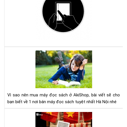
đổi
độ
sán
má
đọ
sác
Ko
với
Com
Vì
sao
nên
mu
má
đọ
sác
Vì sao nên mua máy đọc sách ở AkiShop, bài viết sẽ cho
ở
bạn biết về 1 nơi bán máy đọc sách tuyệt nhất Hà Nội nhé
Aki
Lợi
ích