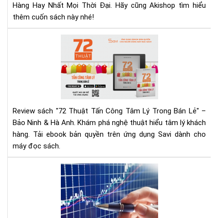
&
Hàng Hay Nhất Mọi Thời Đại. Hãy cũng Akishop tìm hiểu
Tải
thêm cuốn sách này nhé!
Eb
Ng
72
Hô
Thu
Nay
Tấn
Cô
Tâ
Lý
Tr
Review sách "72 Thuật Tấn Công Tâm Lý Trong Bán Lẻ" –
Bán
Bảo Ninh & Hà Anh. Khám phá nghệ thuật hiểu tâm lý khách
Lẻ
hàng. Tải ebook bản quyền trên ứng dụng Savi dành cho
|
máy đọc sách.
Rev
Chi
Tiế
Mu
&
đầ
Tải
tư
Eb
cổ
phi