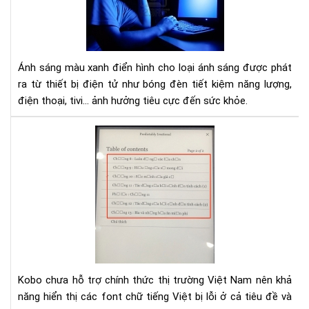
từ
điệ
tho
tivi
gây
Ánh sáng màu xanh điển hình cho loại ánh sáng được phát
hại
ra từ thiết bị điện tử như bóng đèn tiết kiệm năng lượng,
như
điện thoại, tivi... ảnh hưởng tiêu cực đến sức khỏe.
thế
nào
Hư
dẫn
sửa
lỗi
fon
tiế
Việ
cho
Ko
Kobo chưa hỗ trợ chính thức thị trường Việt Nam nên khả
năng hiển thị các font chữ tiếng Việt bị lỗi ở cả tiêu đề và