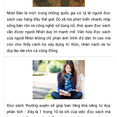
ngư
Nhậ
Nhật Bản là một trong những quốc gia có tỷ lệ người đọc
–
sách cao hàng đầu thế giới. Dù xã hội phát triển nhanh, nhịp
Nề
sống bận rộn và công nghệ số bùng nổ, thói quen đọc sách
tản
vẫn được người Nhật duy trì mạnh mẽ. Văn hóa đọc sách
tri
thứ
của người Nhật không chỉ phản ánh trình độ dân trí cao mà
tạo
còn cho thấy cách họ xây dựng tri thức, nhân cách và tư
nên
duy lâu dài cho cả cộng đồng.
xã
hội
Đọ
bền
sác
vữn
thư
xuy
sẽ
giú
bạn
tăn
Đọc sách thường xuyên sẽ giúp bạn tăng khả năng tư duy,
khả
phân tích - đây là 1 trong 10 lợi ích của việc đọc sách mà
năn