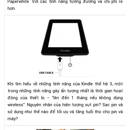
Paperwhite. Với các tính năng tương đương và chi phí rẻ
hơn.
Ngu
nhâ
của
hiệ
tượ
sụt
pin
nha
ở
kin
Khi tìm hiếu về những tính năng của Kindle thế hệ 3, một
và
trong những tính năng gây ấn tượng nhất là thời gian hoạt
các
động của thiết bị – “lên đến 1 tháng nếu không dùng
khắ
wireless“. Nguyên nhân của hiện tượng sụt pin? Sạc pin và
phụ
sử dụng như thế nào để tối ưu và tăng tuổi thọ cho pin và
máy?