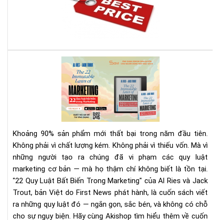
bán
má
đọ
sác
giá
rẻ
Rev
nhấ
Sác
địn
22
bạn
Quy
phả
Luậ
biế
Bất
Biế
Khoảng 90% sản phẩm mới thất bại trong năm đầu tiên.
Tr
Không phải vì chất lượng kém. Không phải vì thiếu vốn. Mà vì
Mar
những người tạo ra chúng đã vi phạm các quy luật
|
marketing cơ bản — mà họ thậm chí không biết là tồn tại.
Tải
Eb
"22 Quy Luật Bất Biến Trong Marketing" của Al Ries và Jack
Bản
Trout, bản Việt do First News phát hành, là cuốn sách viết
Quy
ra những quy luật đó — ngắn gọn, sắc bén, và không có chỗ
Trê
cho sự ngụy biện. Hãy cùng Akishop tìm hiểu thêm về cuốn