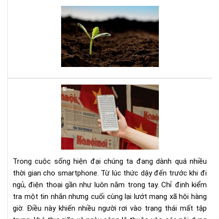
thà
Bạn
cô
tuổ
tee
đây
là
sác
của
bạn
Dig
Det
Cá
cai
ngh
sma
bằn
Trong cuộc sống hiện đại chúng ta đang dành quá nhiều
má
thời gian cho smartphone. Từ lúc thức dậy đến trước khi đi
đọ
ngủ, điện thoại gần như luôn nằm trong tay. Chỉ định kiểm
sác
tra một tin nhắn nhưng cuối cùng lại lướt mạng xã hội hàng
giờ. Điều này khiến nhiều người rơi vào trạng thái mất tập