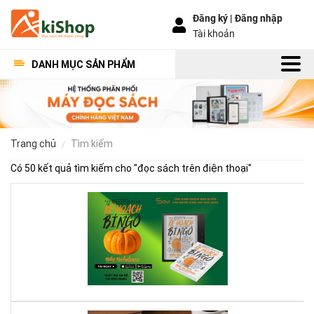
Đăng ký |
Đăng nhập
Tài khoản
DANH MỤC SẢN PHẨM
trang chủ
tìm kiếm
Có 50 kết quả tìm kiếm cho "
đọc sách trên điện thoại
"
Kế
Ho
Bí
Ng
–
Khi
Mộ
Qu