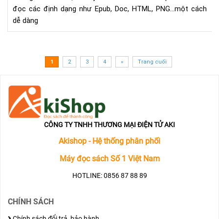
đọc các định dạng như Epub, Doc, HTML, PNG...một cách
Kin
dễ dàng
bằn
Ema
1
2
3
4
»
Trang cuối
CÔNG TY TNHH THƯƠNG MẠI ĐIỆN TỬ AKI
Akishop - Hệ thống phân phối
Máy đọc sách Số 1 Việt Nam
HOTLINE: 0856 87 88 89
CHÍNH SÁCH
Chính sách đổi trả, bảo hành