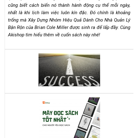
cũng biết cách biến nó thành hành động cụ thể mỗi ngày,
Qu
Lý
nhất là khi lịch làm việc luôn kín đặc. Đó chính là khoảng
Bận
trống mà Xây Dựng Nhóm Hiệu Quả Dành Cho Nhà Quản Lý
Rộn
Bận Rộn của Brian Cole Miller được sinh ra để lấp đầy. Cùng
–
Akishop tìm hiểu thêm về cuốn sách này nhé!
Bri
Col
Mill
Lên
Cẩ
dây
Na
cót
Th
tin
Chi
thầ
Ch
với
Mọi
quy
Nh
Cá
sác
Qu
má
này
Lý
đọ
bạn
sác
nhé
tốt
nhấ