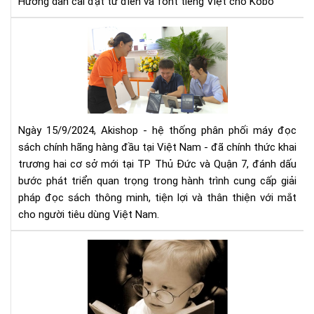
Hướng dẫn cài đặt từ điển và font tiếng Việt cho Kobo
cho
Ko
Aki
mở
rộn
hệ
thố
phâ
phố
Ngày 15/9/2024, Akishop - hệ thống phân phối máy đọc
má
sách chính hãng hàng đầu tại Việt Nam - đã chính thức khai
đọ
trương hai cơ sở mới tại TP Thủ Đức và Quận 7, đánh dấu
sác
bước phát triển quan trọng trong hành trình cung cấp giải
số
pháp đọc sách thông minh, tiện lợi và thân thiện với mắt
1
cho người tiêu dùng Việt Nam.
Việ
Na
Mu
với
má
2
đọ
cơ
sác
sở
cần
mới