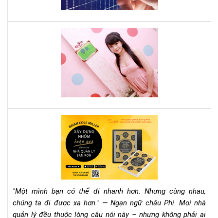
hãy
đọ
quy
Cá
sác
tee
này
mu
thà
cô
phả
đọ
nga
quy
Rev
sác
Sác
này
"Xâ
Dự
Nh
Hiệ
Qu
"Một mình bạn có thể đi nhanh hơn. Nhưng cùng nhau,
Dà
chúng ta đi được xa hơn." — Ngạn ngữ châu Phi. Mọi nhà
Ch
quản lý đều thuộc lòng câu nói này – nhưng không phải ai
Nh