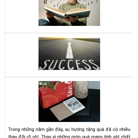
với
gì
sác
mìn
Kỹ
nhậ
năn
đư
ghi
nhớ
Mở
do
ngh
nhỏ
đây
là
quy
Set
sác
quà
gối
tặn
đầ
má
giư
đọ
của
sác
bạn
kè
Trong những năm gần đây, xu hướng tặng quà đã có nhiều
gói
thay đổi rõ rệt. Thay vì những món quà mang tính vật chất