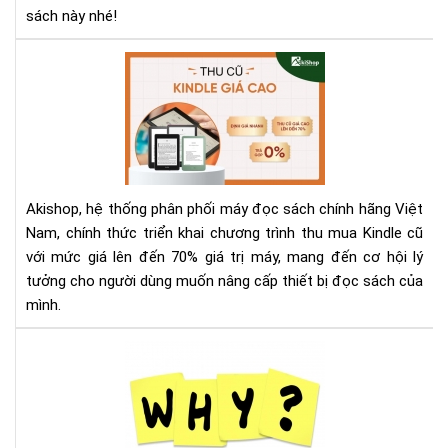
Sav
sách này nhé!
Aki
Th
Mu
Kin
Cũ
Với
Giá
Akishop, hệ thống phân phối máy đọc sách chính hãng Việt
Lên
Nam, chính thức triển khai chương trình thu mua Kindle cũ
Đế
với mức giá lên đến 70% giá trị máy, mang đến cơ hội lý
70
tưởng cho người dùng muốn nâng cấp thiết bị đọc sách của
—
Cơ
mình.
Hội
Và
Tại
Để
sao
Nâ
nên
Cấ
mu
Má
má