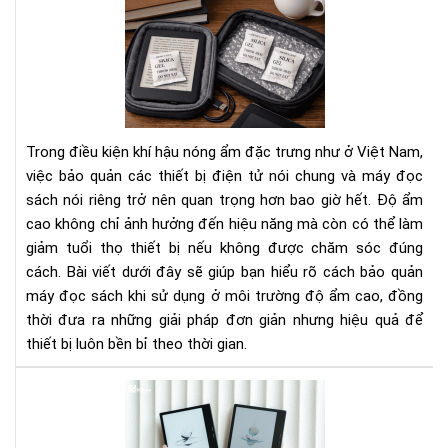
Cá
Bí
bảo
Ng
quả
Tha
má
Đổi
đọ
Cá
sác
Bạn
khi
Nhì
Trong điều kiện khí hậu nóng ẩm đặc trưng như ở Việt Nam,
sử
Nh
việc bảo quản các thiết bị điện tử nói chung và máy đọc
dụ
Do
sách nói riêng trở nên quan trọng hơn bao giờ hết. Độ ẩm
ở
Ngh
cao không chỉ ảnh hưởng đến hiệu năng mà còn có thể làm
môi
trư
giảm tuổi thọ thiết bị nếu không được chăm sóc đúng
độ
cách. Bài viết dưới đây sẽ giúp bạn hiểu rõ cách bảo quản
ẩm
máy đọc sách khi sử dụng ở môi trường độ ẩm cao, đồng
cao
thời đưa ra những giải pháp đơn giản nhưng hiệu quả để
thiết bị luôn bền bỉ theo thời gian.
To
má
đọ