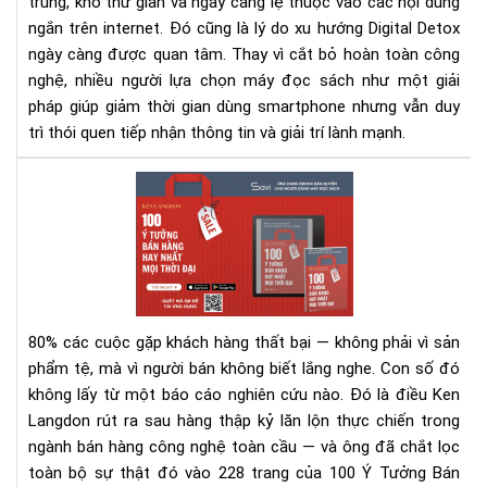
trung, khó thư giãn và ngày càng lệ thuộc vào các nội dung
ngắn trên internet. Đó cũng là lý do xu hướng Digital Detox
ngày càng được quan tâm. Thay vì cắt bỏ hoàn toàn công
nghệ, nhiều người lựa chọn máy đọc sách như một giải
pháp giúp giảm thời gian dùng smartphone nhưng vẫn duy
trì thói quen tiếp nhận thông tin và giải trí lành mạnh.
100
Ý
Tư
Bán
Hà
Hay
Nhấ
80% các cuộc gặp khách hàng thất bại — không phải vì sản
Mọi
phẩm tệ, mà vì người bán không biết lắng nghe.
Con số đó
Thờ
không lấy từ một báo cáo nghiên cứu nào. Đó là điều Ken
Đại
Langdon rút ra sau hàng thập kỷ lăn lộn thực chiến trong
–
Rev
ngành bán hàng công nghệ toàn cầu — và ông đã chắt lọc
Sác
toàn bộ sự thật đó vào 228 trang của 100 Ý Tưởng Bán