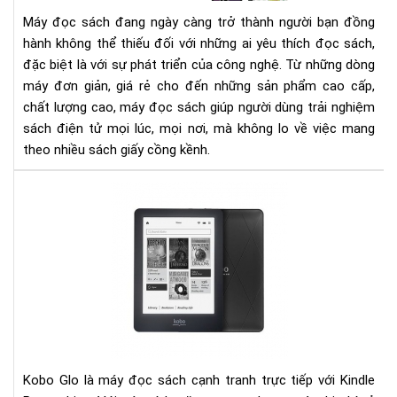
cho
Máy đọc sách đang ngày càng trở thành người bạn đồng
ngư
hành không thể thiếu đối với những ai yêu thích đọc sách,
yêu
đặc biệt là với sự phát triển của công nghệ. Từ những dòng
đọ
máy đơn giản, giá rẻ cho đến những sản phẩm cao cấp,
sác
chất lượng cao, máy đọc sách giúp người dùng trải nghiệm
sách điện tử mọi lúc, mọi nơi, mà không lo về việc mang
theo nhiều sách giấy cồng kềnh.
Đá
giá
ko
glo
và
kin
pap
Kobo Glo là máy đọc sách cạnh tranh trực tiếp với Kindle