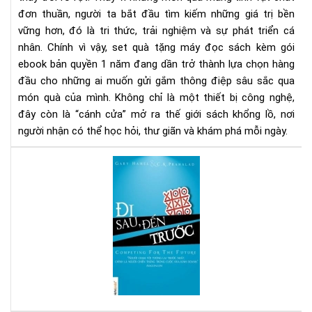
eb
đơn thuần, người ta bắt đầu tìm kiếm những giá trị bền
bản
vững hơn, đó là tri thức, trải nghiệm và sự phát triển cá
quy
1
nhân. Chính vì vậy, set quà tặng máy đọc sách kèm gói
nă
ebook bản quyền 1 năm đang dần trở thành lựa chọn hàng
-
đầu cho những ai muốn gửi gắm thông điệp sâu sắc qua
Xu
món quà của mình. Không chỉ là một thiết bị công nghệ,
hư
đây còn là “cánh cửa” mở ra thế giới sách khổng lồ, nơi
quà
người nhận có thể học hỏi, thư giãn và khám phá mỗi ngày.
tặn
tri
Đi
thứ
sau
thờ
đế
đại
trư
số
-
Sác
hay
cho
ngư
mu