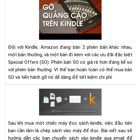
dẫn
gỡ
bỏ
qu
cáo
(Sp
Off
Đối với Kindle, Amazon đang bán 2 phiên bản khác nhau,
trê
một bản thường, và một bản đi kèm với các ưu đãi đặc biệt
má
Special Offers (SO). Phiên bản SO có giá rẻ hơn đáng kể so
đọ
với phiên bản thường. Vì thế bạn hoàn toàn có thể mua bản
sác
SO và tiến hành gỡ nó dễ dàng để tiết kiệm chi phí
Kin
dễ
Hư
dà
dẫn
gửi
sác
vào
Sau khi mua một chiếc máy đọc sách kindle, việc đầu tiên
các
bạn cần làm là chép sách vào máy để đọc. Bài viết sau sẽ
thi
hướng dẫn các bạn chuyển sách vào kindle qua email để
bị