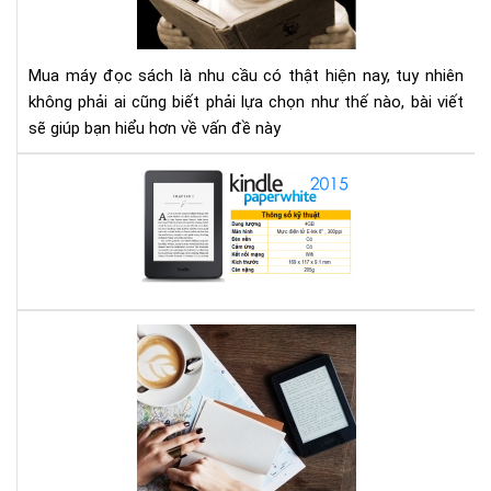
tìm
tại
hiể
TP
nh
HC
Mua máy đọc sách là nhu cầu có thật hiện nay, tuy nhiên
gì
không phải ai cũng biết phải lựa chọn như thế nào, bài viết
cho
sẽ giúp bạn hiểu hơn về vấn đề này
thí
hợp
Địa
chỉ
mu
má
đọ
sác
ở
Bạn
Hà
mê
Nội
đọ
sác
vậy
bạn
biế