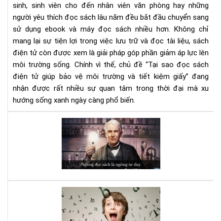
sinh, sinh viên cho đến nhân viên văn phòng hay những
môi
người yêu thích đọc sách lâu năm đều bắt đầu chuyển sang
trư
và
sử dụng ebook và máy đọc sách nhiều hơn. Không chỉ
tiết
mang lại sự tiện lợi trong việc lưu trữ và đọc tài liệu, sách
kiệ
điện tử còn được xem là giải pháp góp phần giảm áp lực lên
giấ
môi trường sống. Chính vì thế, chủ đề “Tại sao đọc sách
điện tử giúp bảo vệ môi trường và tiết kiệm giấy” đang
nhận được rất nhiều sự quan tâm trong thời đại mà xu
hướng sống xanh ngày càng phổ biến.
Đọ
sác
đi,
và
bạn
sẽ
bất
Luy
ng
bộ
vì
não
nh