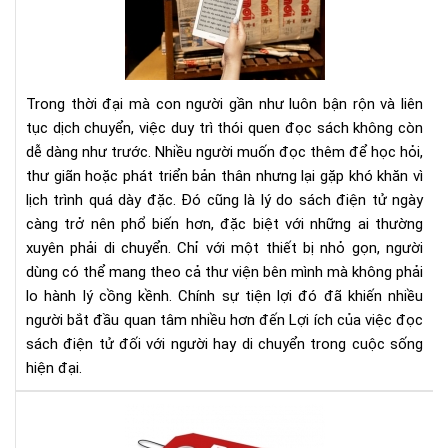
của
việ
đọ
sác
điệ
Trong thời đại mà con người gần như luôn bận rộn và liên
tử
tục dịch chuyển, việc duy trì thói quen đọc sách không còn
đối
dễ dàng như trước. Nhiều người muốn đọc thêm để học hỏi,
với
thư giãn hoặc phát triển bản thân nhưng lại gặp khó khăn vì
ngư
hay
lịch trình quá dày đặc. Đó cũng là lý do sách điện tử ngày
di
càng trở nên phổ biến hơn, đặc biệt với những ai thường
chu
xuyên phải di chuyển. Chỉ với một thiết bị nhỏ gọn, người
dùng có thể mang theo cả thư viện bên mình mà không phải
lo hành lý cồng kềnh. Chính sự tiện lợi đó đã khiến nhiều
người bắt đầu quan tâm nhiều hơn đến Lợi ích của việc đọc
sách điện tử đối với người hay di chuyển trong cuộc sống
hiện đại.
Địa
chỉ