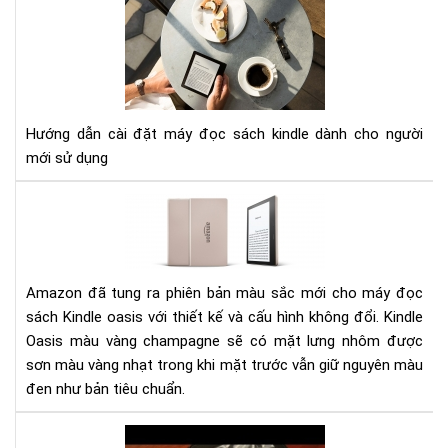
HƯ
DẪ
CÀI
ĐẶ
MÁ
ĐỌ
Hướng dẫn cài đặt máy đọc sách kindle dành cho người
SÁ
mới sử dụng
KIN
Đá
giá
má
đọ
sác
Amazon đã tung ra phiên bản màu sắc mới cho máy đọc
Kin
sách Kindle oasis với thiết kế và cấu hình không đổi. Kindle
Oas
Oasis màu vàng champagne sẽ có mặt lưng nhôm được
phi
sơn màu vàng nhạt trong khi mặt trước vẫn giữ nguyên màu
bản
đen như bản tiêu chuẩn.
mà
vàn
Hư
ch