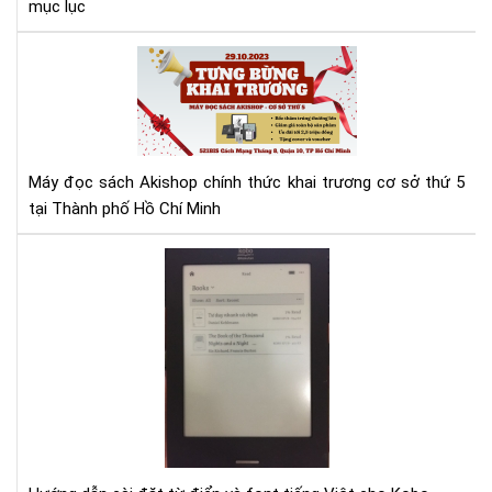
mục lục
Má
đọ
sác
Aki
tưn
bừ
Máy đọc sách Akishop chính thức khai trương cơ sở thứ 5
kha
tại Thành phố Hồ Chí Minh
trư
cơ
Hư
sở
dẫn
thứ
cài
5
đặt
từ
điể
và
fon
tiế
Việ